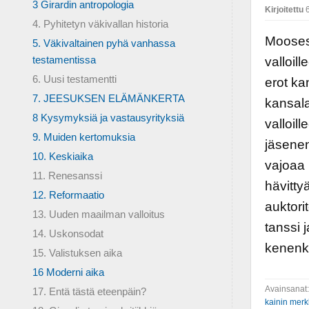
3 Girardin antropologia
Kirjoitettu
6
4. Pyhitetyn väkivallan historia
Mooses 
5. Väkivaltainen pyhä vanhassa
testamentissa
valloill
6. Uusi testamentti
erot ka
7. JEESUKSEN ELÄMÄNKERTA
kansala
8 Kysymyksiä ja vastausyrityksiä
valloil
9. Muiden kertomuksia
jäsenen
10. Keskiaika
vajoaa 
11. Renesanssi
hävitty
12. Reformaatio
auktori
13. Uuden maailman valloitus
tanssi 
14. Uskonsodat
kenenkä
15. Valistuksen aika
16 Moderni aika
Avainsanat
17. Entä tästä eteenpäin?
kainin merk