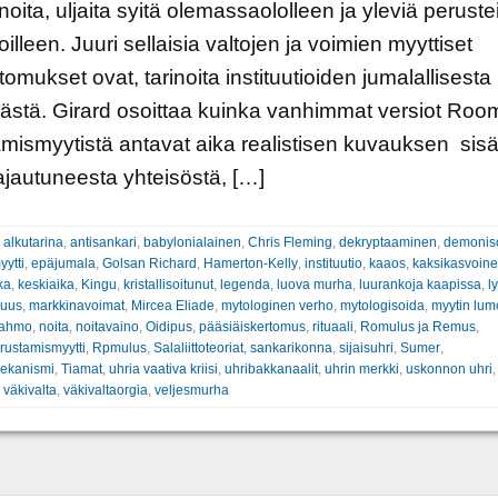
inoita, uljaita syitä olemassaololleen ja yleviä peruste
oilleen. Juuri sellaisia valtojen ja voimien myyttiset
tomukset ovat, tarinoita instituutioiden jumalallisesta
ästä. Girard osoittaa kuinka vanhimmat versiot Ro
mismyytistä antavat aika realistisen kuvauksen sis
n ajautuneesta yhteisöstä, […]
:
alkutarina
,
antisankari
,
babylonialainen
,
Chris Fleming
,
dekryptaaminen
,
demonis
ytti
,
epäjumala
,
Golsan Richard
,
Hamerton-Kelly
,
instituutio
,
kaaos
,
kaksikasvoin
ka
,
keskiaika
,
Kingu
,
kristallisoitunut
,
legenda
,
luova murha
,
luurankoja kaapissa
,
l
suus
,
markkinavoimat
,
Mircea Eliade
,
mytologinen verho
,
mytologisoida
,
myytin lum
hahmo
,
noita
,
noitavaino
,
Oidipus
,
pääsiäiskertomus
,
rituaali
,
Romulus ja Remus
,
ustamismyytti
,
Rpmulus
,
Salaliittoteoriat
,
sankarikonna
,
sijaisuhri
,
Sumer
,
mekanismi
,
Tiamat
,
uhria vaativa kriisi
,
uhribakkanaalit
,
uhrin merkki
,
uskonnon uhri
,
väkivalta
,
väkivaltaorgia
,
veljesmurha