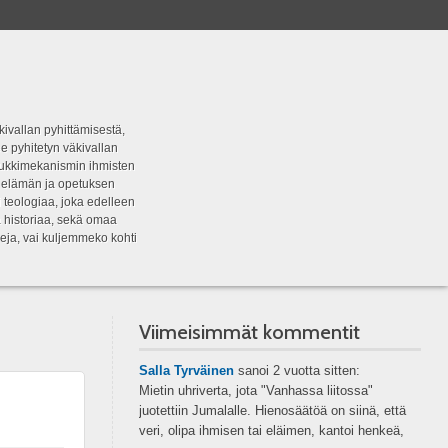
kivallan pyhittämisestä,
e pyhitetyn väkivallan
tipukkimekanismin ihmisten
n elämän ja opetuksen
 teologiaa, joka edelleen
a historiaa, sekä omaa
eja, vai kuljemmeko kohti
Viimeisimmät kommentit
Salla Tyrväinen
sanoi
2 vuotta sitten:
Mietin uhriverta, jota "Vanhassa liitossa"
juotettiin Jumalalle. Hienosäätöä on siinä, että
veri, olipa ihmisen tai eläimen, kantoi henkeä,