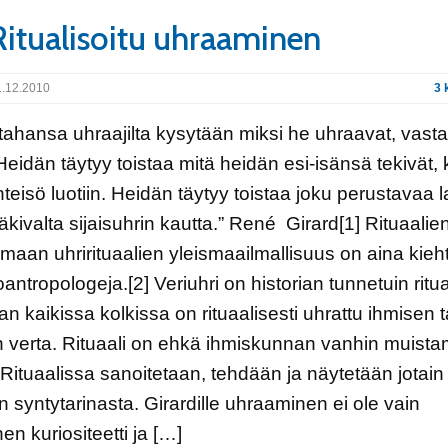
Ritualisoitu uhraaminen
.12.2010
3 
tahansa uhraajilta kysytään miksi he uhraavat, vast
eidän täytyy toistaa mitä heidän esi-isänsä tekivät,
teisö luotiin. Heidän täytyy toistaa joku perustavaa 
äkivalta sijaisuhrin kautta.” René Girard[1] Rituaalien
aan uhrirituaalien yleismaailmallisuus on aina kieh
antropologeja.[2] Veriuhri on historian tunnetuin ritua
n kaikissa kolkissa on rituaalisesti uhrattu ihmisen t
 verta. Rituaali on ehkä ihmiskunnan vanhin muista
Rituaalissa sanoitetaan, tehdään ja näytetään jotain
n syntytarinasta. Girardille uhraaminen ei ole vain
en kuriositeetti ja […]