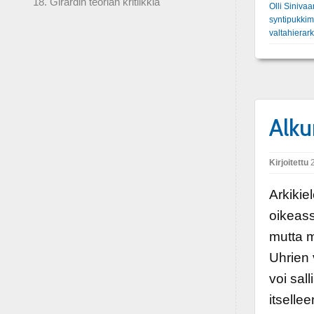
18. Girardin teorian kritiikkiä
Olli Sinivaa
syntipukki
valtahierark
Alku
Kirjoitettu
2
Arkikie
oikeass
mutta m
Uhrien 
voi sal
itsellee