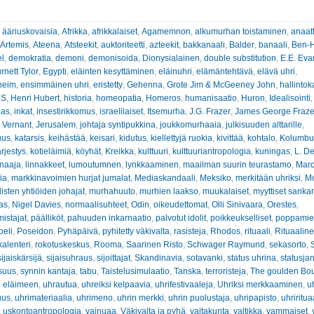
:
ääriuskovaisia
,
Afrikka
,
afrikkalaiset
,
Agamemnon
,
alkumurhan toistaminen
,
anaatt
Artemis
,
Ateena
,
Atsteekit
,
auktoriteetti
,
azteekit
,
bakkanaali
,
Balder
,
banaali
,
Ben-
el
,
demokratia
,
demoni
,
demonisoida
,
Dionysialainen
,
double substitution
,
E.E. Eva
nett Tylor
,
Egypti
,
eläinten kesyttäminen
,
eläinuhri
,
elämäntehtävä
,
elävä uhri
,
heim
,
ensimmäinen uhri
,
eristetty
,
Gehenna
,
Grote Jim & McGeeney John
,
hallintok
 S
,
Henri Hubert
,
historia
,
homeopatia
,
Homeros
,
humanisaatio
,
Huron
,
Idealisointi
lias
,
inkat
,
insestirikkomus
,
israelilaiset
,
Itsemurha
,
J.G. Frazer
,
James George Fraze
 Vernant
,
Jerusalem
,
johtaja syntipukkina
,
joukkomurhaaia
,
julkisuuden alttarille
,
uus
,
katarsis
,
keihästää
,
keisari
,
kidutus
,
kiellettyjä ruokia
,
kivittää
,
kohtalo
,
Kolumbu
rjestys
,
kotieläimiä
,
köyhät
,
Kreikka
,
kulttuuri
,
kulttuuriantropologia
,
kuningas
,
L. D
rnaaja
,
linnakkeet
,
lumoutumnen
,
lynkkaaminen
,
maailman suurin teurastamo
,
Marc
ia
,
markkinavoimien hurjat jumalat
,
Mediaskandaali
,
Meksiko
,
merkitään uhriksi
,
M
isten yhtiöiden johajat
,
murhahuuto
,
murhien laakso
,
muukalaiset
,
myyttiset sankar
as
,
Nigel Davies
,
normaalisuhteet
,
Odin
,
oikeudettomat
,
Olli Sinivaara
,
Orestes
,
istajat
,
päälliköt
,
pahuuden inkarnaatio
,
palvotut idolit
,
poikkeukselliset
,
poppamie
peli
,
Poseidon
,
Pyhäpäivä
,
pyhitetty väkivalta
,
rasisteja
,
Rhodos
,
rituaali
,
Rituaaline
kalenteri
,
rokotuskeskus
,
Rooma
,
Saarinen Risto
,
Schwager Raymund
,
sekasorto
,
sijaiskärsijä
,
sijaisuhraus
,
sijoittajat
,
Skandinavia
,
sotavanki
,
status uhrina
,
statusja
suus
,
synnin kantaja
,
tabu
,
Taistelusimulaatio
,
Tanska
,
terroristeja
,
The goulden Bo
 eläimeen
,
uhrautua
,
uhreiksi kelpaavia
,
uhrifestivaaleja
,
Uhriksi merkkaaminen
,
uh
uus
,
uhrimateriaalia
,
uhrimeno
,
uhrin merkki
,
uhrin puolustaja
,
uhripapisto
,
uhriritua
,
uskontoantropologia
,
vainuaa
,
Väkivalta ja pyhä
,
valtakunta
,
valtikka
,
vammaiset
,