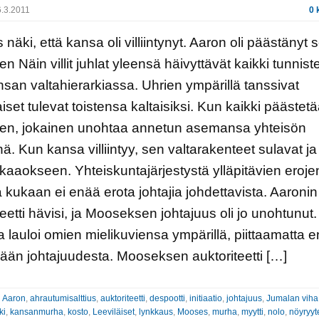
.3.2011
0 
näki, että kansa oli villiintynyt. Aaron oli päästänyt 
een Näin villit juhlat yleensä häivyttävät kaikki tunnist
nsan valtahierarkiassa. Uhrien ympärillä tanssivat
iset tulevat toistensa kaltaisiksi. Kun kaikki päästet
leen, jokainen unohtaa annetun asemansa yhteisön
ä. Kun kansa villiintyy, sen valtarakenteet sulavat ja
kaaokseen. Yhteiskuntajärjestystä ylläpitävien eroje
ä kukaan ei enää erota johtajia johdettavista. Aaronin
teetti hävisi, ja Mooseksen johtajuus oli jo unohtunut
ja lauloi omien mielikuviensa ympärillä, piittaamatta 
än johtajuudesta. Mooseksen auktoriteetti […]
:
Aaron
,
ahrautumisalttius
,
auktoriteetti
,
despootti
,
initiaatio
,
johtajuus
,
Jumalan viha
ki
,
kansanmurha
,
kosto
,
Leeviläiset
,
lynkkaus
,
Mooses
,
murha
,
myytti
,
nolo
,
nöyryyt