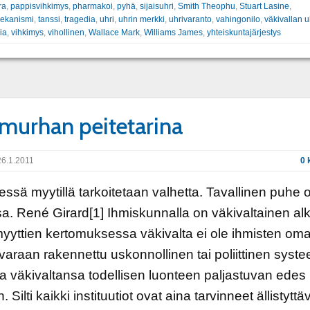
ra
,
pappisvihkimys
,
pharmakoi
,
pyhä
,
sijaisuhri
,
Smith Theophu
,
Stuart Lasine
,
mekanismi
,
tanssi
,
tragedia
,
uhri
,
uhrin merkki
,
uhrivaranto
,
vahingonilo
,
väkivallan u
ia
,
vihkimys
,
vihollinen
,
Wallace Mark
,
Williams James
,
yhteiskuntajärjestys
murhan peitetarina
6.1.2011
0 
lessä myytillä tarkoitetaan valhetta. Tavallinen puhe 
a. René Girard[1] Ihmiskunnalla on väkivaltainen alk
yyttien kertomuksessa väkivalta ei ole ihmisten om
varaan rakennettu uskonnollinen tai poliittinen syste
lia väkivaltansa todellisen luonteen paljastuvan edes
n. Silti kaikki instituutiot ovat aina tarvinneet ällistyttä