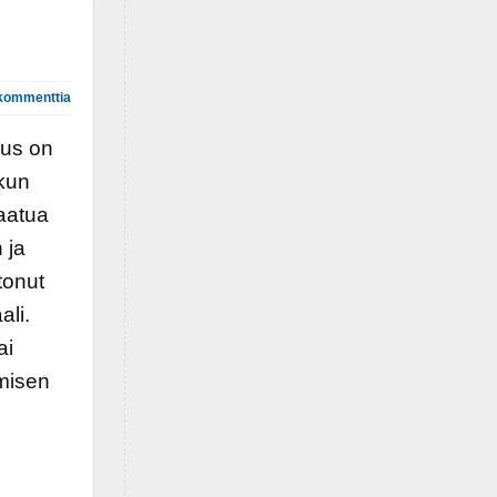
kommenttia
aus on
 kun
laatua
 ja
tonut
ali.
ai
misen