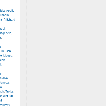
isia
,
Apollo
,
Hinnom
,
ns-Pritchard
ausi
,
,
Ifigeneia
,
r
,
s
,
e Heusch
,
el Mauss
,
olok
,
it
,
s
,
n aika
,
Seneca
,
na
,
ugh
,
Troija
,
rikulttuuri
,
ali
,
verilöyly
,