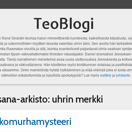
TeoBlogi
 René Girardin teoriaa halun mimeettisestä luonteesta, kateellisesta kilpailusta, vä
a ja uskonnollisten myyttien tavasta vaientaa uhrin ääni. Sen avulla hän tarkastele
ntia Raamatun sivuilla ja sitä, kuinka evankeliumit paljastavat uhria vaativan syn
malan täysin väkivallattomaksi ihmisten rakastajaksi. Daniel dramatisoi Jeesukse
lta. Tämä narratiivinen menetelmä avaa uusia ulottuvuuksia Jeesuksesta ja kritisoi
aativana ja väkivaltaisena. Hän käsittelee myös kristikunnan sotaisaa ja pasifistist
ta aikaamme. Onko mahdollista hylätä hylkääminen ja elää elämää joka ei tuota uhr
väkivallan eskaloitumista ja lopullista apokalypsiä? Lue myös
esittely
ja
johdanto
.
sana-arkisto:
uhrin merkki
kkomurhamysteeri