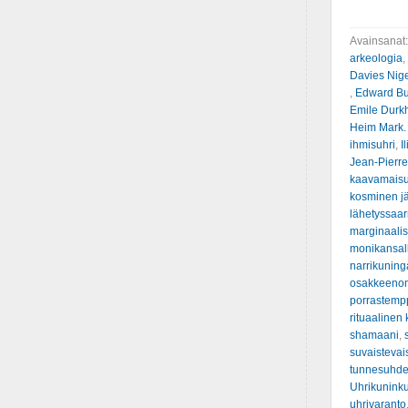
Avainsanat
arkeologia
,
Davies Nig
,
Edward Bur
Emile Durk
Heim Mark.
ihmisuhri
,
I
Jean-Pierre
kaavamais
kosminen jä
lähetyssaa
marginaalis
monikansall
narrikuning
osakkeenom
porrastemp
rituaalinen 
shamaani
,
suvaistevai
tunnesuhde
Uhrikunink
uhrivaranto