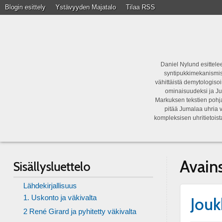
Blogin esittely
Ystävyyden Majatalo
Tilaa RSS
Daniel Nylund esittelee
syntipukkimekanismist
vähittäistä demytologisoi
ominaisuudeksi ja Ju
Markuksen tekstien pohja
pitää Jumalaa uhria v
kompleksisen uhritietois
Avain
Sisällysluettelo
Lähdekirjallisuus
1. Uskonto ja väkivalta
Jou
2 René Girard ja pyhitetty väkivalta