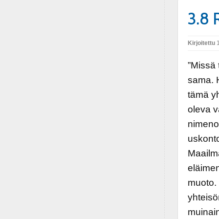
3.8 
Kirjoitettu
1
”Missä 
sama. H
tämä yh
oleva v
nimenom
uskonto
Maailma
eläimen
muoto. 
yhteisö
muinain