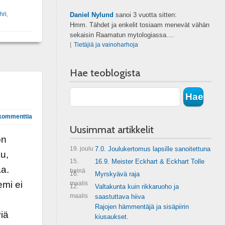
hri
,
Daniel Nylund
sanoi
3 vuotta sitten:
Hmm. Tähdet ja enkelit tosiaam menevät vähän
sekaisin Raamatun mytologiassa....
⌊
Tietäjiä ja vainoharhoja
Hae teoblogista
kommenttia
Uusimmat artikkelit
on
19. joulu
7.0. Joulukertomus lapsille sanoitettuna
u,
15.
16.9. Meister Eckhart & Eckhart Tolle
aa.
heinä
16.
Myrskyävä raja
emi ei
maalis
12.
Valtakunta kuin rikkaruoho ja
maalis
saastuttava hiiva
Rajojen hämmentäjä ja sisäpiirin
viä
kiusaukset.