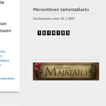
ita
Mimeettinen tartuntatilasto
Sivulatauksia sitten 26.1.2009
oman
äiseen
oida
,
en
,
ynkkaus
,
o
,
,
uskontiede
,