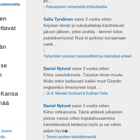
pu...
kommenttia
⌊
Painajainen viimeisellä ehtoollisella
sen
Salla Tyrväinen
sanoi
3 vuotta sitten:
Kirjoitan tämän jo sukuluetteloja käsittelevän
ettavat
jakson jälkeen, jottei unohdu - lämmin kiitos
joululukemisista! Ruut ei pyrkinyt turvaamaan
suink...
ään
⌊
Tuhansien vuosien sukuluettelot ja mykistävä enkeli
 se
Daniel Nylund
sanoi
3 vuotta sitten:
n
Kiitos suosituksesta. Tutustun ilman muuta.
Mulla onkin luultavasti kaikki muut Girardin
englanniksi ilmestyneet kirjat....
. Kansa
⌊
16.9. Meister Eckhart & Eckhart Tolle
enää
Daniel Nylund
sanoi
3 vuotta sitten:
Kiitos rohkaisusta. Tämä artikkeli julkaistiin
joskus vuosia sitten kopulukiusaamista
käsittelevässä lehdessä myös ja sai silloin
paljon hyvä�...
,
kaaos
,
etty
,
⌊
Toisen posken kääntämisestä