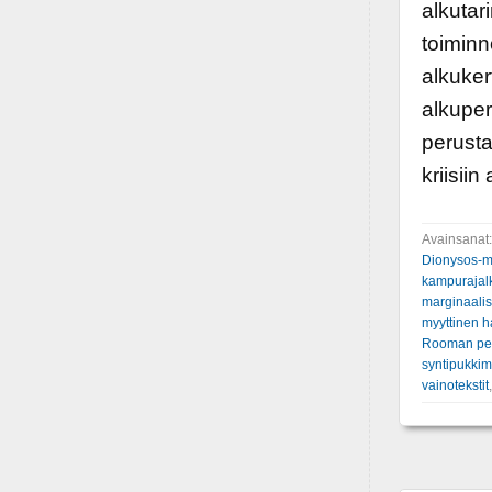
alkutar
toiminn
alkuker
alkuper
perusta
kriisii
Avainsanat
Dionysos-my
kampurajal
marginaali
myyttinen 
Rooman per
syntipukki
vainotekstit