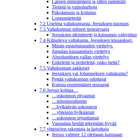
Lapsen nimeäminen ja sitten naimisiin
Tietäjiä ja vainoharhoja
Pakolaisuus ja kotiutus
Loppumietteitä
7.2 Unelma valtakunnasta. Jeesuksen nuoruus
7.3 Valtakunnan tulinen tienraivaaja
Jeesuksen identiteetti ja kutsumus vahvistuu
7.4 Kilpaileva valtakunta. Jeesuksen kiusaukset.
Minän ensisijaisuuden viettelys.
Jumalan kiusaamisen viettelys
Absoluuttisen vallan viettelys
Enkeleitä ja perkeleitä, onko heitä?
7.5 Valtakunnan aakkoset
Jeesuksen vai Johanneksen valtakunta?
Pettää valtakunnan odottajat
Kutsuu ensimmäiset seuraajat
7.6 Jeesus kohtaa…
…uskonnon riivaamat
…inhomoralismin
…hylkäävän uskonnon
…yhteisön hylkäämät
…uskonnon orjuuttamat
Vapauttaa heidät tekemään hyvää
7.7 yhteisöjen rakentaja ja hajoittaja
Jeesus valitsee 12 olemaan kanssaan