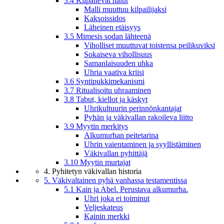
3.4 Kilpailevat halut
Malli muuttuu kilpailijaksi
Kaksoissidos
Läheinen etäisyys
3.5 Mimesis sodan lähteenä
Viholliset muuttuvat toistensa peilikuviksi
Sokaiseva vihollisuus
Samanlaisuuden uhka
Uhria vaativa kriisi
3.6 Syntipukkimekanismi
3.7 Ritualisoitu uhraaminen
3.8 Tabut, kiellot ja käskyt
Uhrikultuurin perinnönkantajat
Pyhän ja väkivallan rakoileva liitto
3.9 Myytin merkitys
Alkumurhan peitetarina
Uhrin vaientaminen ja syyllistäminen
Väkivallan pyhittäjä
3.10 Myytin murtajat
4. Pyhitetyn väkivallan historia
5. Väkivaltainen pyhä vanhassa testamentissa
5.1 Kain ja Abel. Perustava alkumurha.
Uhri joka ei toiminut
Veljeskateus
Kainin merkki