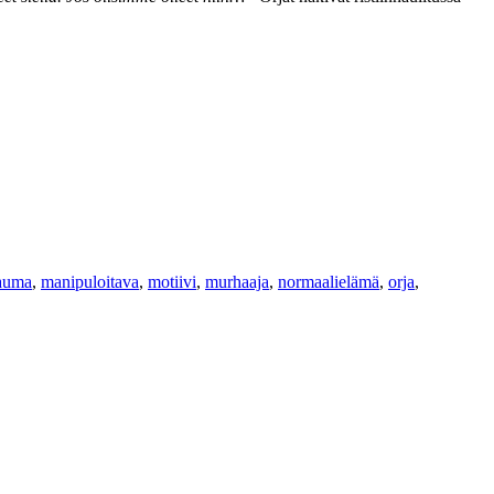
auma
,
manipuloitava
,
motiivi
,
murhaaja
,
normaalielämä
,
orja
,