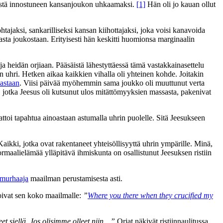
änestä innostuneen kansanjoukon uhkaamaksi.
[1]
Hän oli jo kauan ollut
tajaksi, sankarilliseksi kansan kiihottajaksi, joka voisi kanavoida
ta joukostaan. Erityisesti hän keskitti huomionsa marginaalin
ja heidän orjiaan. Pääsäistä lähestyttäessä tämä vastakkainasettelu
n uhri. Hetken aikaa kaikkien vihalla oli yhteinen kohde. Joitakin
vastaan
. Viisi päivää myöhemmin sama joukko oli muuttunut verta
et, jotka Jeesus oli kutsunut ulos mitättömyyksien massasta, pakenivat
attoi tapahtua ainoastaan astumalla uhrin puolelle. Sitä Jeesukseen
Kaikki, jotka ovat rakentaneet yhteisöllisyyttä uhrin ympärille. Minä,
ormaalielämää ylläpitävä ihmiskunta on osallistunut Jeesuksen ristiin
a murhaaja
maailman perustamisesta asti.
oivat sen koko maailmalle:
”
Where you there when they crucified my
t siellä. Jos olisimme olleet niin…”
Orjat näkivät ristiinnaulitussa