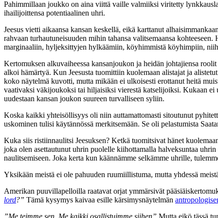
Pahimmillaan joukko on aina viittä vaille valmiiksi viritetty lynkka
ihailijoittensa potentiaalinen uhri.
Jeesus vietti aikaansa kansan keskellä, eikä karttanut alhaisimmankaan 
rahvaan turhautuneisuuden mihin tahansa valitsemaansa kohteeseen. Hä
marginaaliin, hyljeksittyjen hylkäämiin, köyhimmistä köyhimpiin, niih
Kertomuksen alkuvaiheessa kansanjoukon ja heidän johtajiensa roolit näy
alkoi hämärtyä. Kun Jeesusta tuomittiin kuolemaan alistajat ja alistet
koko näytelmä kuvotti, mutta mikään ei ulkoisesti erottanut heitä mui
vaativaksi väkijoukoksi tai hiljaisiksi vierestä katselijoiksi. Kukaan 
uudestaan kansan joukon suureen turvalliseen syliin.
Koska kaikki yhteisöllisyys oli niin auttamattomasti sitoutunut pyhite
uskominen tulisi käytännössä merkitsemään. Se oli pelastumista Saatan
Kuka siis ristiinnaulitsi Jeesuksen? Ketkä tuomitsivat hänet kuolemaan?
joka olen asettautunut uhrin puolelle kiihottamalla halveksuntaa uhrin 
naulitsemiseen. Joka kerta kun käännämme selkämme uhrille, tulemme os
Yksikään meistä ei ole pahuuden ruumiillistuma, mutta yhdessä meist
Amerikan puuvillapelloilla raatavat orjat ymmärsivät pääsiäiskertom
lord
?”
Tämä kysymys kaivaa esille kärsimysnäytelmän
antropologise
”Me teimme sen. Me kaikki osallistuimme siihen”
Mutta eikö tässä tun