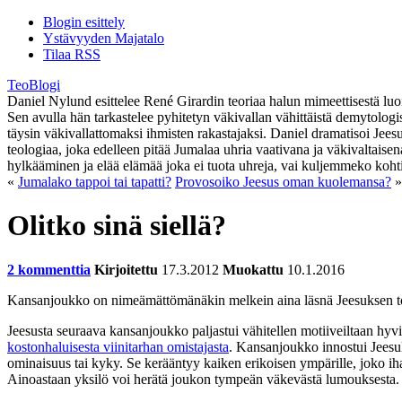
Blogin esittely
Ystävyyden Majatalo
Tilaa RSS
TeoBlogi
Daniel Nylund esittelee René Girardin teoriaa halun mimeettisestä luont
Sen avulla hän tarkastelee pyhitetyn väkivallan vähittäistä demytolog
täysin väkivallattomaksi ihmisten rakastajaksi. Daniel dramatisoi Jee
teologiaa, joka edelleen pitää Jumalaa uhria vaativana ja väkivaltaise
hylkääminen ja elää elämää joka ei tuota uhreja, vai kuljemmeko koht
«
Jumalako tappoi tai tapatti?
Provosoiko Jeesus oman kuolemansa?
»
Olitko sinä siellä?
2 kommenttia
Kirjoitettu
17.3.2012
Muokattu
10.1.2016
Kansanjoukko on nimeämättömänäkin melkein aina läsnä Jeesuksen toimi
Jeesusta seuraava kansanjoukko paljastui vähitellen motiiveiltaan hyvin r
kostonhaluisesta viinitarhan omistajasta
. Kansanjoukko innostui Jees
ominaisuus tai kyky. Se kerääntyy kaiken erikoisen ympärille, joko i
Ainoastaan yksilö voi herätä joukon tympeän väkevästä lumouksesta.