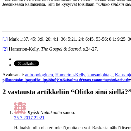
Jeesuksessa kaltaisensa. Silti he kysyivät toisiltaan
”Olitko sinäkin si
[1]
Mark 1:37, 45; 3:9, 20; 4:1, 36; 5:21, 24; 6:45, 53-56; 8:1; 9:25, 3
[2]
Hamerton-Kelly.
The Gospel & Sacred.
s.24-27.
Avainsanat:
antropologinen
,
Hamerton-Kelly
,
kansanjohtaja
,
Kansanj
«
Jumalako tappoi tai tapatti?
Provosoiko Jeesus oman kuolemansa?
»
pilkaamaan
,
populisti
,
pyhitety väkivalta
,
rahvas
,
saatana
,
sankari
,
uhr
2 vastausta artikkeliin “Olitko sinä siellä?
Kyösti Nuttukontio
sanoo:
25.7.2017 22:21
Haluaisin niin olla eri mieltä,mutta en voi. Raskasta nähdä itsen