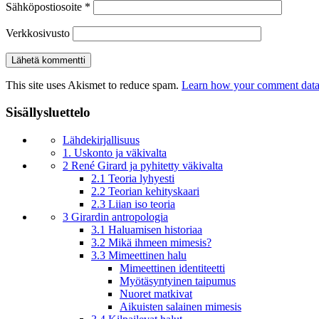
Sähköpostiosoite
*
Verkkosivusto
This site uses Akismet to reduce spam.
Learn how your comment data 
Sisällysluettelo
Lähdekirjallisuus
1. Uskonto ja väkivalta
2 René Girard ja pyhitetty väkivalta
2.1 Teoria lyhyesti
2.2 Teorian kehityskaari
2.3 Liian iso teoria
3 Girardin antropologia
3.1 Haluamisen historiaa
3.2 Mikä ihmeen mimesis?
3.3 Mimeettinen halu
Mimeettinen identiteetti
Myötäsyntyinen taipumus
Nuoret matkivat
Aikuisten salainen mimesis