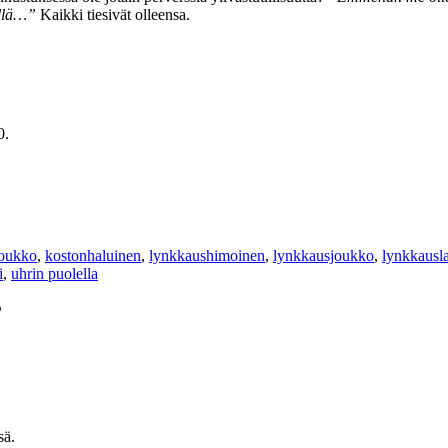
ellä…”
Kaikki tiesivät olleensa.
0.
oukko
,
kostonhaluinen
,
lynkkaushimoinen
,
lynkkausjoukko
,
lynkkausl
i
,
uhrin puolella
”
sä.