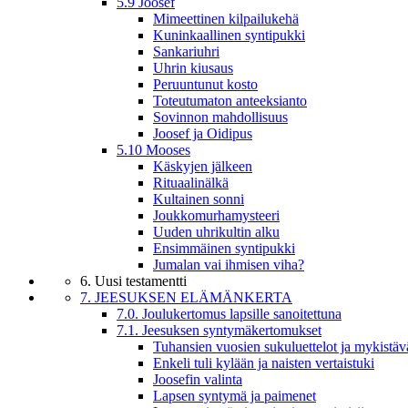
5.9 Joosef
Mimeettinen kilpailukehä
Kuninkaallinen syntipukki
Sankariuhri
Uhrin kiusaus
Peruuntunut kosto
Toteutumaton anteeksianto
Sovinnon mahdollisuus
Joosef ja Oidipus
5.10 Mooses
Käskyjen jälkeen
Rituaalinälkä
Kultainen sonni
Joukkomurhamysteeri
Uuden uhrikultin alku
Ensimmäinen syntipukki
Jumalan vai ihmisen viha?
6. Uusi testamentti
7. JEESUKSEN ELÄMÄNKERTA
7.0. Joulukertomus lapsille sanoitettuna
7.1. Jeesuksen syntymäkertomukset
Tuhansien vuosien sukuluettelot ja mykistäv
Enkeli tuli kylään ja naisten vertaistuki
Joosefin valinta
Lapsen syntymä ja paimenet