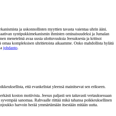
ekanismista ja uskonnollisten myyttien tavasta vaientaa uhrin ääni.
ia vaativan syntipukkimekanismin ihmisten ominaisuudeksi ja Jumalan
nen menetelmä avaa uusia ulottuvuuksia Jeesuksesta ja kritisoi
 sekä omaa kompleksisen uhritietoista aikaamme. Onko mahdollista hylätä
ja
johdanto
.
euksellista, että evankelistat yleensä mainitsevat sen erikseen.
erkästi koston motiivista. Jeesus paljasti sen taitavasti vertauksessaan
syvempää sanomaa. Rahvaalle riittää mikä tahansa poikkeuksellinen
sanjoukko harvoin herää ymmärtämään itsestään mitään uutta.