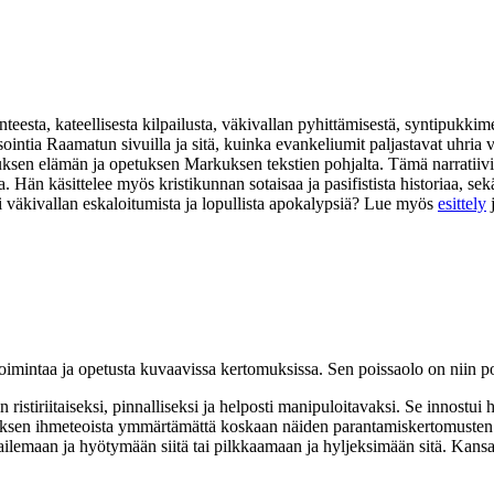
eesta, kateellisesta kilpailusta, väkivallan pyhittämisestä, syntipukkim
isointia Raamatun sivuilla ja sitä, kuinka evankeliumit paljastavat uhr
suksen elämän ja opetuksen Markuksen tekstien pohjalta. Tämä narratiivi
na. Hän käsittelee myös kristikunnan sotaisaa ja pasifistista historiaa,
i väkivallan eskaloitumista ja lopullista apokalypsiä? Lue myös
esittely
ntaa ja opetusta kuvaavissa kertomuksissa. Sen poissaolo on niin poikk
istiriitaiseksi, pinnalliseksi ja helposti manipuloitavaksi. Se innostui h
uksen ihmeteoista ymmärtämättä koskaan näiden parantamiskertomusten 
hailemaan ja hyötymään siitä tai pilkkaamaan ja hyljeksimään sitä. Kan