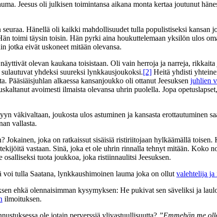
uslauma. Jeesus oli julkisen toimintansa aikana monta kertaa joutunut h
seuraa. Hänellä oli kaikki mahdollisuudet tulla populistiseksi kansan joh
n toimi täysin toisin. Hän pyrki aina houkuttelemaan yksilön ulos omas
in jotka eivät uskoneet mitään olevansa.
ttivät olevan kaukana toisistaan. Oli vain herroja ja narreja, rikkaita 
ut sulautuvat yhdeksi suureksi lynkkausjoukoksi.
[2]
Heitä yhdisti yhteine
sta. Pääsiäisjuhlan alkaessa kansanjoukko oli ottanut Jeesuksen
juhlien 
ei uskaltanut avoimesti ilmaista olevansa uhrin puolella. Jopa opetuslaps
ttyyn väkivaltaan, joukosta ulos astuminen ja kansasta erottautuminen sa
an vallasta.
 Jokainen, joka on ratkaissut sisäisiä ristiriitojaan hylkäämällä toisen. 
tekijöitä vastaan. Sinä, joka et ole uhrin rinnalla tehnyt mitään. Koko n
alliseksi tuota joukkoa, joka ristiinnaulitsi Jeesuksen.
ä voi tulla Saatana, lynkkaushimoinen lauma joka on ollut
valehtelija j
uksen ehkä olennaisimman kysymyksen: He pukivat sen säveliksi ja laul
n
ilmoituksen.
nustuksessa ole jotain perverssiä ylivastuullisuutta?
”Emmehän me ollee