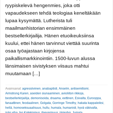
ryypiskelevä hengenmies, joka otti
vapaudekseen tehdä teologiaa keneltäkään
lupaa kysymättä. Lutherista tuli
maailmanhistorian ensimmäinen
bestsellerkirjailija. Hänen etuoikeuksiinsa
kuului, ettei hänen tarvinnut viettää suurinta
osaa työajastaan kirjojensa
paikallismarkkinointiin. 1500-luvun alussa
länsimaisen sivistyksen viisaus mahtui
muutamaan […]
Avainsanat:
agressiivinen
,
anabaptisti
,
Anselm
,
antisemitismi
,
Armstrong Karen
,
aseiden siunaaminen
,
avioliiton rikkoja
,
bestsellerkirjailija
,
demonisoida
,
draama
,
eettinen
,
Esivalta
,
Eurooppa
,
fanaattinen
,
feodaalinen
,
Golgata
,
Gorringe Timothy
,
hakata kappaleiksi
,
hellä
,
homoseksuaalisuus
,
hullu
,
humala
,
humanisti
,
hyvä väkivalta
,
isän viha
,
Iso Katekismus
,
itsevarmuus
,
järjestys
,
Jumala
,