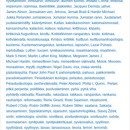
hyvittäminen
,
ihmisarvo
,
ihmisuhri
,
Ikuinen tuomio
,
Imitatio Christi
,
imitoida
,
imperiumi
,
isänmaa
,
itsekritiikki
,
jääkiekko
,
Jacques Derrida
,
jahve
,
James Alison
,
Jeesuksen veri
,
Jehova
,
Jersak Brad & Hardin Michael
,
Jukka Relander
,
jumalakuva
,
Jumalan kunnia
,
Jumalan raivo
,
Juutalaiset
,
juutalaiskristitty
,
kääntyminen
,
Kaifas
,
kaksikasvoinen
,
kaksinaismoraali
,
kansanmurha
,
katarssis
,
kateus
,
katumus
,
kiitllisuus
,
kilpailu
,
kirkkoisä Augustinus
,
kirottu
,
Kollektiivinen rangaistus
,
kosto
,
kotimaa
,
kotiväkivalta
,
koulukiusaaja
,
Kristus
,
kritiikki
,
kulttuuri
,
kulttuuriantropologia
,
kuolema
,
Kuolemanrangaistus
,
lankeemus
,
lapsiuhri
,
Lazar Puhalo
,
lophduttaja
,
Luther
,
luuseri
,
lynkkausvimma
,
maailmansota
,
maallinen
,
Mark S Heim
,
Martin Luther King
,
Matteus
,
Megivern James J
,
Michael Hardin
,
mimeettinen halu
,
mimeettinen väkivalta
,
Molok
,
Mooses
,
moraalinen
,
myytti
,
myyttinen
,
Nigel Davis
,
osa
,
ostaa verellä
,
pääsiäisjuhla
,
Paavi John Paul II
,
pahoinpitelijä
,
pahuus
,
pakkomielle
,
paradoksaalinen
,
Pelastuksen teologia
,
pelastus
,
pelastusoppi
,
Pelastusteologia
,
perheväkivalta
,
Peter Abelard
,
Philip L Quinn.
,
Pietari
,
pitkä perjantai
,
politiikka
,
puolustaminen
,
pyhä
,
pyhä viha
,
pyhitetty väkivalta
,
Raamattu
,
rakastava
,
rakkaus
,
rangaistus
,
rankaisu
,
rauhantyö
,
reformaatio
,
Rene Girard
,
Risto Saarinen
,
ritualisointi
,
Robert J Daly
,
Robin Griffith-Jones
,
Ruben Stiller
,
saatana
,
Sakarja
,
seuraaminen
,
Sijaiskärsimys
,
sijaisuhri
,
sijaisuhrilogiikka
,
Slavoj Žižek
,
sorto
,
soteriologia
,
sovinto
,
sovittava
,
sovitusteologia
,
sovitusuhri
,
suhde
,
suomalainen
,
syntipukki
,
syntipukkirituaali
,
syväoivallus
,
syyllinen
,
syyllistävä
,
syyllisyys
,
taivas
,
taivasosuus
,
teoria
,
terrori
,
terroristi
,