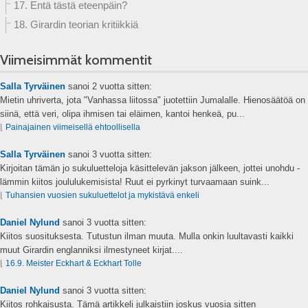
17. Entä tästä eteenpäin?
18. Girardin teorian kritiikkiä
Viimeisimmät kommentit
Salla Tyrväinen
sanoi
2 vuotta sitten:
Mietin uhriverta, jota "Vanhassa liitossa" juotettiin Jumalalle. Hienosäätöä on
siinä, että veri, olipa ihmisen tai eläimen, kantoi henkeä, pu...
⌊
Painajainen viimeisellä ehtoollisella
Salla Tyrväinen
sanoi
3 vuotta sitten:
Kirjoitan tämän jo sukuluetteloja käsittelevän jakson jälkeen, jottei unohdu -
lämmin kiitos joululukemisista! Ruut ei pyrkinyt turvaamaan suink...
⌊
Tuhansien vuosien sukuluettelot ja mykistävä enkeli
Daniel Nylund
sanoi
3 vuotta sitten:
Kiitos suosituksesta. Tutustun ilman muuta. Mulla onkin luultavasti kaikki
muut Girardin englanniksi ilmestyneet kirjat....
⌊
16.9. Meister Eckhart & Eckhart Tolle
Daniel Nylund
sanoi
3 vuotta sitten:
Kiitos rohkaisusta. Tämä artikkeli julkaistiin joskus vuosia sitten