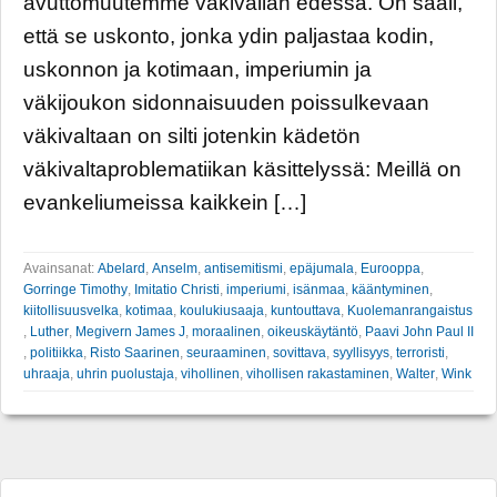
avuttomuutemme väkivallan edessä. On sääli,
että se uskonto, jonka ydin paljastaa kodin,
uskonnon ja kotimaan, imperiumin ja
väkijoukon sidonnaisuuden poissulkevaan
väkivaltaan on silti jotenkin kädetön
väkivaltaproblematiikan käsittelyssä: Meillä on
evankeliumeissa kaikkein […]
Avainsanat:
Abelard
,
Anselm
,
antisemitismi
,
epäjumala
,
Eurooppa
,
Gorringe Timothy
,
Imitatio Christi
,
imperiumi
,
isänmaa
,
kääntyminen
,
kiitollisuusvelka
,
kotimaa
,
koulukiusaaja
,
kuntouttava
,
Kuolemanrangaistus
,
Luther
,
Megivern James J
,
moraalinen
,
oikeuskäytäntö
,
Paavi John Paul II
,
politiikka
,
Risto Saarinen
,
seuraaminen
,
sovittava
,
syyllisyys
,
terroristi
,
uhraaja
,
uhrin puolustaja
,
vihollinen
,
vihollisen rakastaminen
,
Walter
,
Wink