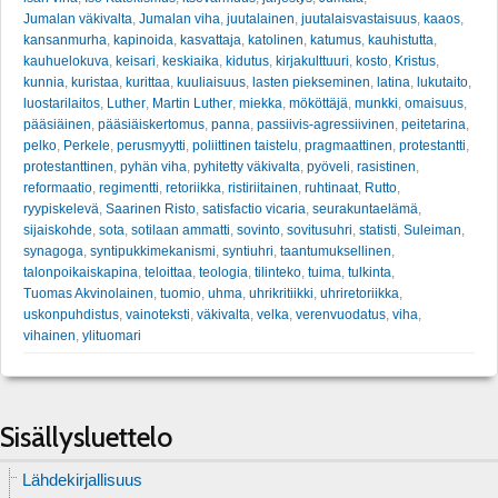
Jumalan väkivalta
,
Jumalan viha
,
juutalainen
,
juutalaisvastaisuus
,
kaaos
,
kansanmurha
,
kapinoida
,
kasvattaja
,
katolinen
,
katumus
,
kauhistutta
,
kauhuelokuva
,
keisari
,
keskiaika
,
kidutus
,
kirjakulttuuri
,
kosto
,
Kristus
,
kunnia
,
kuristaa
,
kurittaa
,
kuuliaisuus
,
lasten piekseminen
,
latina
,
lukutaito
,
luostarilaitos
,
Luther
,
Martin Luther
,
miekka
,
mököttäjä
,
munkki
,
omaisuus
,
pääsiäinen
,
pääsiäiskertomus
,
panna
,
passiivis-agressiivinen
,
peitetarina
,
pelko
,
Perkele
,
perusmyytti
,
poliittinen taistelu
,
pragmaattinen
,
protestantti
,
protestanttinen
,
pyhän viha
,
pyhitetty väkivalta
,
pyöveli
,
rasistinen
,
reformaatio
,
regimentti
,
retoriikka
,
ristiriitainen
,
ruhtinaat
,
Rutto
,
ryypiskelevä
,
Saarinen Risto
,
satisfactio vicaria
,
seurakuntaelämä
,
sijaiskohde
,
sota
,
sotilaan ammatti
,
sovinto
,
sovitusuhri
,
statisti
,
Suleiman
,
synagoga
,
syntipukkimekanismi
,
syntiuhri
,
taantumuksellinen
,
talonpoikaiskapina
,
teloittaa
,
teologia
,
tilinteko
,
tuima
,
tulkinta
,
Tuomas Akvinolainen
,
tuomio
,
uhma
,
uhrikritiikki
,
uhriretoriikka
,
uskonpuhdistus
,
vainoteksti
,
väkivalta
,
velka
,
verenvuodatus
,
viha
,
vihainen
,
ylituomari
Sisällysluettelo
Lähdekirjallisuus