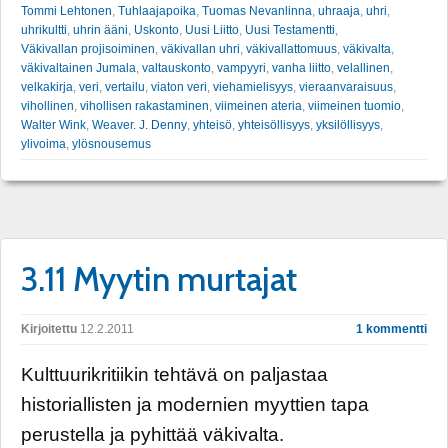
Tommi Lehtonen
,
Tuhlaajapoika
,
Tuomas Nevanlinna
,
uhraaja
,
uhri
,
uhrikultti
,
uhrin ääni
,
Uskonto
,
Uusi Liitto
,
Uusi Testamentti
,
Väkivallan projisoiminen
,
väkivallan uhri
,
väkivallattomuus
,
väkivalta
,
väkivaltainen Jumala
,
valtauskonto
,
vampyyri
,
vanha liitto
,
velallinen
,
velkakirja
,
veri
,
vertailu
,
viaton veri
,
viehamielisyys
,
vieraanvaraisuus
,
vihollinen
,
vihollisen rakastaminen
,
viimeinen ateria
,
viimeinen tuomio
,
Walter Wink
,
Weaver. J. Denny
,
yhteisö
,
yhteisöllisyys
,
yksilöllisyys
,
ylivoima
,
ylösnousemus
3.11 Myytin murtajat
Kirjoitettu
12.2.2011
1 kommentti
Kulttuurikritiikin tehtävä on paljastaa
historiallisten ja modernien myyttien tapa
perustella ja pyhittää väkivalta.