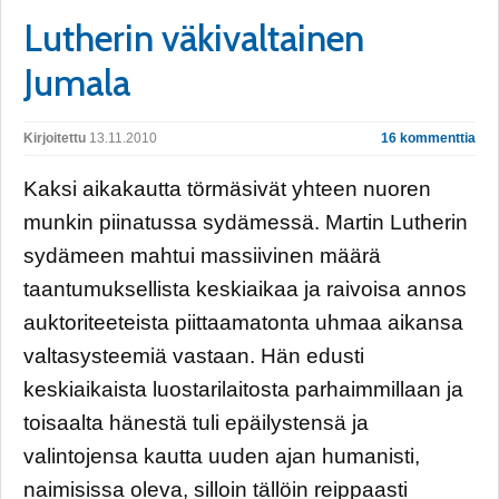
Lutherin väkivaltainen
Jumala
Kirjoitettu
13.11.2010
16 kommenttia
Kaksi aikakautta törmäsivät yhteen nuoren
munkin piinatussa sydämessä. Martin Lutherin
sydämeen mahtui massiivinen määrä
taantumuksellista keskiaikaa ja raivoisa annos
auktoriteeteista piittaamatonta uhmaa aikansa
valtasysteemiä vastaan. Hän edusti
keskiaikaista luostarilaitosta parhaimmillaan ja
toisaalta hänestä tuli epäilystensä ja
valintojensa kautta uuden ajan humanisti,
naimisissa oleva, silloin tällöin reippaasti