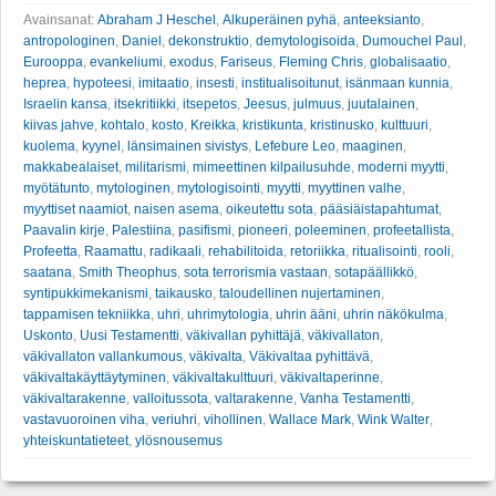
Avainsanat:
Abraham J Heschel
,
Alkuperäinen pyhä
,
anteeksianto
,
antropologinen
,
Daniel
,
dekonstruktio
,
demytologisoida
,
Dumouchel Paul
,
Eurooppa
,
evankeliumi
,
exodus
,
Fariseus
,
Fleming Chris
,
globalisaatio
,
heprea
,
hypoteesi
,
imitaatio
,
insesti
,
institualisoitunut
,
isänmaan kunnia
,
Israelin kansa
,
itsekritiikki
,
itsepetos
,
Jeesus
,
julmuus
,
juutalainen
,
kiivas jahve
,
kohtalo
,
kosto
,
Kreikka
,
kristikunta
,
kristinusko
,
kulttuuri
,
kuolema
,
kyynel
,
länsimainen sivistys
,
Lefebure Leo
,
maaginen
,
makkabealaiset
,
militarismi
,
mimeettinen kilpailusuhde
,
moderni myytti
,
myötätunto
,
mytologinen
,
mytologisointi
,
myytti
,
myyttinen valhe
,
myyttiset naamiot
,
naisen asema
,
oikeutettu sota
,
pääsiäistapahtumat
,
Paavalin kirje
,
Palestiina
,
pasifismi
,
pioneeri
,
poleeminen
,
profeetallista
,
Profeetta
,
Raamattu
,
radikaali
,
rehabilitoida
,
retoriikka
,
ritualisointi
,
rooli
,
saatana
,
Smith Theophus
,
sota terrorismia vastaan
,
sotapäällikkö
,
syntipukkimekanismi
,
taikausko
,
taloudellinen nujertaminen
,
tappamisen tekniikka
,
uhri
,
uhrimytologia
,
uhrin ääni
,
uhrin näkökulma
,
Uskonto
,
Uusi Testamentti
,
väkivallan pyhittäjä
,
väkivallaton
,
väkivallaton vallankumous
,
väkivalta
,
Väkivaltaa pyhittävä
,
väkivaltakäyttäytyminen
,
väkivaltakulttuuri
,
väkivaltaperinne
,
väkivaltarakenne
,
valloitussota
,
valtarakenne
,
Vanha Testamentti
,
vastavuoroinen viha
,
veriuhri
,
vihollinen
,
Wallace Mark
,
Wink Walter
,
yhteiskuntatieteet
,
ylösnousemus