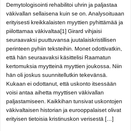
Demytologisointi rehabilitoi uhrin ja paljastaa
väkivallan sellaisena kuin se on. Analysoituaan
erityisesti kreikkalaisten myyttien pyhittämää ja
piilottamaa väkivaltaa[1] Girard vihjaisi
seuraavaksi puuttuvansa juutalaiskristillisen
perinteen pyhiin teksteihin. Monet odottivatkin,
että hän seuraavaksi käsittelisi Raamatun
kertomuksia myytteinä myyttien joukossa. Niin
hän oli joskus suunnitellutkin tekevänsä.
Kukaan ei odottanut, että uskonto itsessään
voisi antaa aihetta myyttisen väkivallan
paljastamiseen. Kaikkihan tunsivat uskontojen
väkivaltaisen historian ja eurooppalaiset olivat
erityisen tietoisia kristinuskon verisestä […]