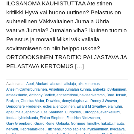
ILOSANOMA KAUHISTUTTAA Ateistinen
kritiikki Hyvä vai huono uutinen? Pelastus on
suhteellinen Väkivaltainen Jumala Uhria
vaativa Jumala? Jumalan viha? Ikuinen tuomio
Pelastus ja moraali Miksi väkivallalla
sovittamiseen on niin helppo uskoa?
ORTODOKSINEN TRADITIO PALJASTAVA JA
PELASTAVA KERTOMUS […]
Avainsanat:
Abel
,
Abelard
,
absurdi
,
alistaja
,
alkukertomus
,
Anselm Canterburilainen
,
Anselmin Jumalan kunnia
,
anteeksi pyytäminen
,
anteeksianto
,
Anthony Bartlett
,
antisemitismi
,
bakteerikammo
,
Brad Jersak
,
Brakjan
,
Christus Victor
,
Dawkins
,
demytologisoiva
,
Denny J Weaver
,
Depoortere Frederiek
,
eclesia
,
ehtoollinen
,
Eillard M Swartley
,
eläinuhri
,
epäjumala
,
epätoivo
,
Esa Saarinen
,
Euripides
,
Eurooppa
,
evankeliumi
,
feodaaliyhteiskunta
,
Finlan Stephen
,
Friedrich Nietzschen
,
Gary Greenberg
,
Girard René
,
Golgata
,
Gorringe Timothy
,
hakattu
,
hauta
,
helvetti
,
Heprealaiskirje
,
Hitchens
,
homo sapiens
,
hylkääminen
,
hylkäävä
,