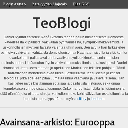
Blogin esittely
Ystävyyden Majatalo
Tilaa RSS
TeoBlogi
Daniel Nylund esittelee René Girardin teoriaa halun mimeettisestä luonteesta,
kateellisesta kilpailusta, väkivallan pyhittämisestä, syntipukkimekanismista ja
uskonnollisten myyttien tavasta vaientaa uhrin ääni. Sen avulla hän tarkastelee
pyhitetyn väkivallan vähittäistä demytologisointia Raamatun sivuilla ja sitä, kuinka
evankeliumit paljastavat uhria vaativan syntipukkimekanismin ihmisten
ominaisuudeksi ja Jumalan täysin väkivallattomaksi ihmisten rakastajaksi. Daniel
dramatisoi Jeesuksen elämän ja opetuksen Markuksen tekstien pohjalta. Tämä
narratiivinen menetelmä avaa uusia ulottuvuuksia Jeesuksesta ja kritisoi
teologiaa, joka edelleen pitää Jumalaa uhria vaativana ja väkivaltaisena. Hän
käsittelee myös kristikunnan sotaisaa ja pasifistista historiaa, sekä omaa
kompleksisen uhritietoista aikaamme. Onko mahdollista hylätä hylkääminen ja
elää elämää joka ei tuota uhreja, vai kuljemmeko kohti väkivallan eskaloitumista ja
lopullista apokalypsiä? Lue myös
esittely
ja
johdanto
.
Avainsana-arkisto:
Eurooppa