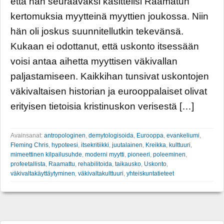
että hän seuraavaksi käsittelisi Raamatun
kertomuksia myytteinä myyttien joukossa. Niin
hän oli joskus suunnitellutkin tekevänsä.
Kukaan ei odottanut, että uskonto itsessään
voisi antaa aihetta myyttisen väkivallan
paljastamiseen. Kaikkihan tunsivat uskontojen
väkivaltaisen historian ja eurooppalaiset olivat
erityisen tietoisia kristinuskon verisestä […]
Avainsanat:
antropologinen
,
demytologisoida
,
Eurooppa
,
evankeliumi
,
Fleming Chris
,
hypoteesi
,
itsekritiikki
,
juutalainen
,
Kreikka
,
kulttuuri
,
mimeettinen kilpailusuhde
,
moderni myytti
,
pioneeri
,
poleeminen
,
profeetallista
,
Raamattu
,
rehabilitoida
,
taikausko
,
Uskonto
,
väkivaltakäyttäytyminen
,
väkivaltakulttuuri
,
yhteiskuntatieteet