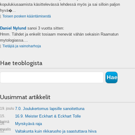
kopulukiusaamista käsittelevässä lehdessä myös ja sai silloin paljon
hyvä�...
⌊
Toisen posken kääntämisestä
Daniel Nylund
sanoi
3 vuotta sitten:
Hmm. Tähdet ja enkelit tosiaam menevät vähän sekaisin Raamatun
mytologiassa....
⌊
Tietäjiä ja vainoharhoja
Hae teoblogista
Uusimmat artikkelit
19. joulu
7.0. Joulukertomus lapsille sanoitettuna
15.
16.9. Meister Eckhart & Eckhart Tolle
heinä
16.
Myrskyävä raja
maalis
12.
Valtakunta kuin rikkaruoho ja saastuttava hiiva