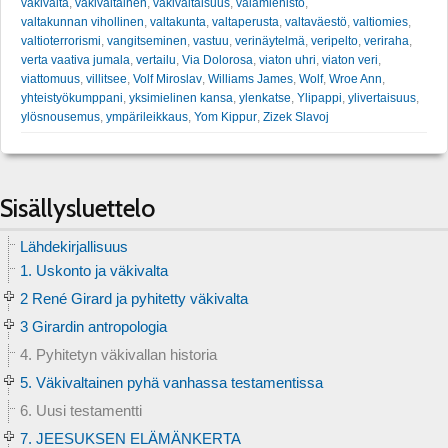
väkivalta
,
väkivaltainen
,
väkivaltaisuus
,
valamiehistö
,
valtakunnan vihollinen
,
valtakunta
,
valtaperusta
,
valtaväestö
,
valtiomies
,
valtioterrorismi
,
vangitseminen
,
vastuu
,
verinäytelmä
,
veripelto
,
veriraha
,
verta vaativa jumala
,
vertailu
,
Via Dolorosa
,
viaton uhri
,
viaton veri
,
viattomuus
,
villitsee
,
Volf Miroslav
,
Williams James
,
Wolf
,
Wroe Ann
,
yhteistyökumppani
,
yksimielinen kansa
,
ylenkatse
,
Ylipappi
,
ylivertaisuus
,
ylösnousemus
,
ympärileikkaus
,
Yom Kippur
,
Zizek Slavoj
Sisällysluettelo
Lähdekirjallisuus
1. Uskonto ja väkivalta
2 René Girard ja pyhitetty väkivalta
3 Girardin antropologia
4. Pyhitetyn väkivallan historia
5. Väkivaltainen pyhä vanhassa testamentissa
6. Uusi testamentti
7. JEESUKSEN ELÄMÄNKERTA