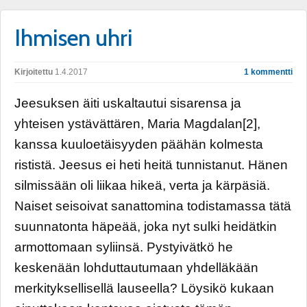
Ihmisen uhri
Kirjoitettu
1.4.2017
1 kommentti
Jeesuksen äiti uskaltautui sisarensa ja
yhteisen ystävättären, Maria Magdalan[2],
kanssa kuuloetäisyyden päähän kolmesta
rististä. Jeesus ei heti heitä tunnistanut. Hänen
silmissään oli liikaa hikeä, verta ja kärpäsiä.
Naiset seisoivat sanattomina todistamassa tätä
suunnatonta häpeää, joka nyt sulki heidätkin
armottomaan syliinsä. Pystyivätkö he
keskenään lohduttautumaan yhdelläkään
merkityksellisellä lauseella? Löysikö kukaan