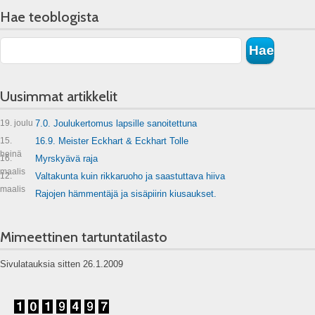
Hae teoblogista
Uusimmat artikkelit
19. joulu
7.0. Joulukertomus lapsille sanoitettuna
15.
16.9. Meister Eckhart & Eckhart Tolle
heinä
16.
Myrskyävä raja
maalis
12.
Valtakunta kuin rikkaruoho ja saastuttava hiiva
maalis
Rajojen hämmentäjä ja sisäpiirin kiusaukset.
Mimeettinen tartuntatilasto
Sivulatauksia sitten 26.1.2009