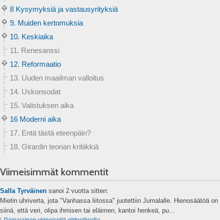
8 Kysymyksiä ja vastausyrityksiä
9. Muiden kertomuksia
10. Keskiaika
11. Renesanssi
12. Reformaatio
13. Uuden maailman valloitus
14. Uskonsodat
15. Valistuksen aika
16 Moderni aika
17. Entä tästä eteenpäin?
18. Girardin teorian kritiikkiä
Viimeisimmät kommentit
Salla Tyrväinen
sanoi
2 vuotta sitten:
Mietin uhriverta, jota "Vanhassa liitossa" juotettiin Jumalalle. Hienosäätöä on
siinä, että veri, olipa ihmisen tai eläimen, kantoi henkeä, pu...