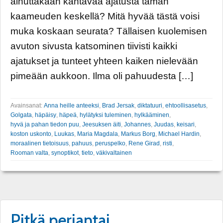
ainuttakaan kantavaa ajatusta tämän
kaameuden keskellä? Mitä hyvää tästä voisi
muka koskaan seurata? Tällaisen kuolemisen
avuton sivusta katsominen tiivisti kaikki
ajatukset ja tunteet yhteen kaiken nielevään
pimeään aukkoon. Ilma oli pahuudesta […]
Avainsanat:
Anna heille anteeksi
,
Brad Jersak
,
diktatuuri
,
ehtoollisasetus
,
Golgata
,
häpäisy
,
häpeä
,
hylätyksi tuleminen
,
hylkääminen
,
hyvä ja pahan tiedon puu
,
Jeesuksen äiti
,
Johannes
,
Juudas
,
keisari
,
koston uskonto
,
Luukas
,
Maria Magdala
,
Markus Borg
,
Michael Hardin
,
moraalinen tietoisuus
,
pahuus
,
peruspelko
,
Rene Girad
,
risti
,
Rooman valta
,
synoptikot
,
tieto
,
väkivaltainen
Pitkä perjantai