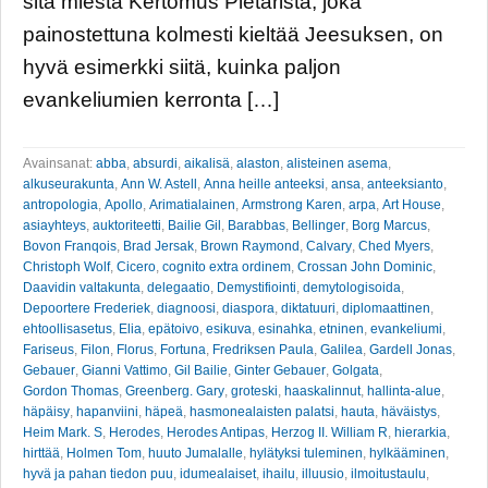
sitä miestä Kertomus Pietarista, joka
painostettuna kolmesti kieltää Jeesuksen, on
hyvä esimerkki siitä, kuinka paljon
evankeliumien kerronta […]
Avainsanat:
abba
,
absurdi
,
aikalisä
,
alaston
,
alisteinen asema
,
alkuseurakunta
,
Ann W. Astell
,
Anna heille anteeksi
,
ansa
,
anteeksianto
,
antropologia
,
Apollo
,
Arimatialainen
,
Armstrong Karen
,
arpa
,
Art House
,
asiayhteys
,
auktoriteetti
,
Bailie Gil
,
Barabbas
,
Bellinger
,
Borg Marcus
,
Bovon Franqois
,
Brad Jersak
,
Brown Raymond
,
Calvary
,
Ched Myers
,
Christoph Wolf
,
Cicero
,
cognito extra ordinem
,
Crossan John Dominic
,
Daavidin valtakunta
,
delegaatio
,
Demystifiointi
,
demytologisoida
,
Depoortere Frederiek
,
diagnoosi
,
diaspora
,
diktatuuri
,
diplomaattinen
,
ehtoollisasetus
,
Elia
,
epätoivo
,
esikuva
,
esinahka
,
etninen
,
evankeliumi
,
Fariseus
,
Filon
,
Florus
,
Fortuna
,
Fredriksen Paula
,
Galilea
,
Gardell Jonas
,
Gebauer
,
Gianni Vattimo
,
Gil Bailie
,
Ginter Gebauer
,
Golgata
,
Gordon Thomas
,
Greenberg. Gary
,
groteski
,
haaskalinnut
,
hallinta-alue
,
häpäisy
,
hapanviini
,
häpeä
,
hasmonealaisten palatsi
,
hauta
,
häväistys
,
Heim Mark. S
,
Herodes
,
Herodes Antipas
,
Herzog II. William R
,
hierarkia
,
hirttää
,
Holmen Tom
,
huuto Jumalalle
,
hylätyksi tuleminen
,
hylkääminen
,
hyvä ja pahan tiedon puu
,
idumealaiset
,
ihailu
,
illuusio
,
ilmoitustaulu
,