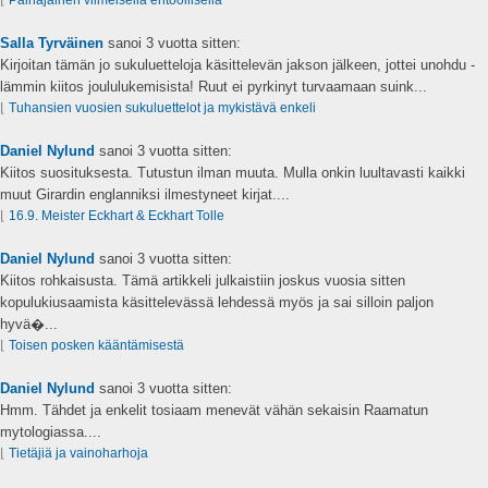
⌊
Painajainen viimeisellä ehtoollisella
Salla Tyrväinen
sanoi
3 vuotta sitten:
Kirjoitan tämän jo sukuluetteloja käsittelevän jakson jälkeen, jottei unohdu -
lämmin kiitos joululukemisista! Ruut ei pyrkinyt turvaamaan suink...
⌊
Tuhansien vuosien sukuluettelot ja mykistävä enkeli
Daniel Nylund
sanoi
3 vuotta sitten:
Kiitos suosituksesta. Tutustun ilman muuta. Mulla onkin luultavasti kaikki
muut Girardin englanniksi ilmestyneet kirjat....
⌊
16.9. Meister Eckhart & Eckhart Tolle
Daniel Nylund
sanoi
3 vuotta sitten:
Kiitos rohkaisusta. Tämä artikkeli julkaistiin joskus vuosia sitten
kopulukiusaamista käsittelevässä lehdessä myös ja sai silloin paljon
hyvä�...
⌊
Toisen posken kääntämisestä
Daniel Nylund
sanoi
3 vuotta sitten:
Hmm. Tähdet ja enkelit tosiaam menevät vähän sekaisin Raamatun
mytologiassa....
⌊
Tietäjiä ja vainoharhoja