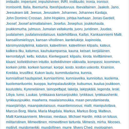
imitaatio
,
imperiumi
,
impulsiivinen
,
INRI
,
instituutio
,
ironia
,
ironisoi
,
ironisointi
,
Italia
,
Itsemurha
,
itseohjautuvuus
,
itsevaltainen
,
Jaakob
,
Jano
,
Jeesuksen äiti
,
Jeesus
,
Jerusalem
,
Johannes
,
Johannes Kastaja
,
John Dominic Crossan
,
John Hopkins
,
johtaa harhaan
,
Jonas Gardell
,
Joosef
,
Joosef arimatialainen
,
Josefus
,
Josephus
,
joukkohauta
,
joukkomurha
,
julmuus
,
Jumalan valtakunta
,
juoru
,
juridinen
,
Juudas
,
juutalainen
,
juutalaisvastaisuus
,
kadehdittava
,
Kaifas
,
Kankaanniemi Matti
,
kansallismielisyys
,
kansan vihollinen
,
kantelukirje
,
kapinoida
,
kärsimysnäytelmä
,
katarsis
,
kateellinen
,
kateellinen kilpailu
,
kateus
,
katkera itku
,
katumus
,
kauhukampansa
,
kauna
,
keisari
,
kerjäläinen
,
kerrontatyyli
,
kettu
,
kidutus
,
Kierkegaard
,
kilpailu
,
kirota
,
kivittäminen
,
klaani
,
kollektiivinen intuitio
,
kollektiivinen väkivalta
,
kompassi
,
koominen
,
korkein johto
,
korkein tuomari
,
korppi
,
kosto
,
koston uskonto
,
Krainion
,
Kreikka
,
krusifiksi
,
Kukon laulu
,
kummitustarina
,
kunnia
,
kunnialliset hautajaiset
,
kunnianhimo
,
kunniavelka
,
kunnioitus
,
kuolema
,
kuolemantuomio
,
kuoppa
,
kurinpalautuskirje
,
kutsumus
,
kuulua joukkoon
,
kuulustelu
,
Kyreneläinen
,
lainopettajat
,
lakeija
,
lakipykälä
,
legenda
,
leski
,
Libya
,
lumo
,
Luukas
,
lynkkaava kansanjoukko
,
lynkkaus
,
lynkkaushenki
,
lynkkausjoukko
,
maaherra
,
maalaismoukka
,
maan perustamisesta
,
maanjäristys
,
maanpakolaisuus
,
maantierosvous
,
malli
,
manipuloitava
,
Marcus Borg
,
Maria
,
Maria Magdala
,
Markus
,
Markus Borg
,
Matteus
,
Matti Kankaanniemi
,
Messias
,
mestaus
,
Michael Hardin
,
mikä on totuus
,
militaristinen
,
Mimeettinen
,
mimeettinen tartunta
,
Mimesis
,
mirha
,
Mooses
,
motiivit
,
muistomerkki
,
muodollinen
,
murre
,
Myers Ched
,
myologinen
,