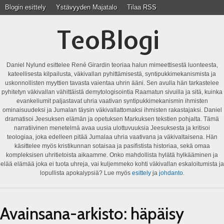
Blogin esittely
Ystävyyden Majatalo
Tilaa RSS
TeoBlogi
Daniel Nylund esittelee René Girardin teoriaa halun mimeettisestä luonteesta,
kateellisesta kilpailusta, väkivallan pyhittämisestä, syntipukkimekanismista ja
uskonnollisten myyttien tavasta vaientaa uhrin ääni. Sen avulla hän tarkastelee
pyhitetyn väkivallan vähittäistä demytologisointia Raamatun sivuilla ja sitä, kuinka
evankeliumit paljastavat uhria vaativan syntipukkimekanismin ihmisten
ominaisuudeksi ja Jumalan täysin väkivallattomaksi ihmisten rakastajaksi. Daniel
dramatisoi Jeesuksen elämän ja opetuksen Markuksen tekstien pohjalta. Tämä
narratiivinen menetelmä avaa uusia ulottuvuuksia Jeesuksesta ja kritisoi
teologiaa, joka edelleen pitää Jumalaa uhria vaativana ja väkivaltaisena. Hän
käsittelee myös kristikunnan sotaisaa ja pasifistista historiaa, sekä omaa
kompleksisen uhritietoista aikaamme. Onko mahdollista hylätä hylkääminen ja
elää elämää joka ei tuota uhreja, vai kuljemmeko kohti väkivallan eskaloitumista ja
lopullista apokalypsiä? Lue myös
esittely
ja
johdanto
.
Avainsana-arkisto:
häpäisy