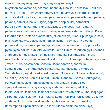
myötätunto
,
mytologinen pyhyys
,
mytologiset
,
myytti
,
myyttinen sankaritarina
,
naamari
,
näännytys
,
naiset
,
närkästyä
,
Neuhaus
,
neuvosto
,
nolata
,
nöyryytetty
,
nöyryyttävä
,
nöyryytys
,
Orchard Helen
,
orja
,
orpo
,
Pääkallonpaikka
,
pääoma
,
pääsiäissaarna
,
päätösvaltainen
,
pahuus
,
pakana
,
palvelija
,
palvelustyttö
,
papisto
,
pappiseliitti
,
paradoksi
,
paratiisiunelma
,
parjaus
,
patriarkaalisuus
,
patriootti
,
Pax Romana
,
pellavavaate
,
pelottava ratkaisu
,
peruspelko
,
Pesi kätensä
,
pidätys
,
Pietari
,
Pietari kieltää
,
Pietarin evankeliumi
,
piilomerkitys
,
Pilatus
,
pilkaaja
,
pilkata
,
pilkka
,
poikkeava
,
poissulkeminen
,
poliittinen
,
pöyhkeä
,
Profeetta
,
prokuraattori
,
provinssi
,
psykologinen
,
puhdistautuminen
,
purppuraviitta
,
pyhä
,
pyhä paikka
,
pyhitetty väkivalta
,
Rene Girard
,
retorinen tyyli
,
revanssi
,
riippumattomuus
,
rikollinen
,
risti
,
ristiinnaulita
,
ristiinnaulitseminen
,
ristin kantaminen
,
ristiriitainen
,
rituaali
,
roisto
,
rooli
,
roolijako
,
Rooma
,
rosvo
,
rovio
,
Rufus
,
saastainen
,
saastua
,
sadanpäämies
,
sadatella
,
samarialainen
,
samarialaiset
,
sankari
,
sankarimessias
,
sankaruus
,
Santala Risto
,
sapatti
,
särkyneet unelmat
,
Schwager
,
Schwager Raymund
,
Sejanus
,
Seneca
,
Senior Donald
,
Simon
,
skandaali
,
Sören Kierkegaard
,
sortotoimia
,
sosiaalinen
,
spektaakkeli
,
spontaani
,
synoptikot
,
syntipukkimekanismi
,
syyllisyys
,
syyrialaiset
,
teloitettu
,
teloitus
,
teloituspaikka
,
temppeli
,
temppeliaristokratia
,
testamentata
,
The scapegoat
,
Tiberius
,
tieto
,
tietoinen
,
tilannetaju
,
titulus
,
Tom Holmen
,
totuus
,
traaginen
,
trategia
,
tunkio
,
tuomioistuin
,
uhma
,
uhraaminen
,
uhri
,
uhrikultti
,
uhritemppeli
,
uppiniskaisuus
,
upseeri
,
utopia
,
vaakuna
,
väheksyä
,