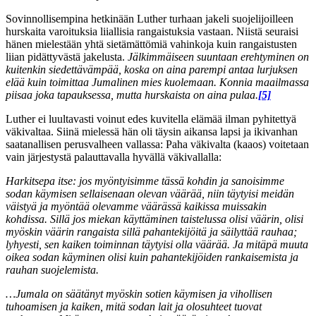
Sovinnollisempina hetkinään Luther turhaan jakeli suojelijoilleen
hurskaita varoituksia liiallisia rangaistuksia vastaan. Niistä seuraisi
hänen mielestään yhtä sietämättömiä vahinkoja kuin rangaistusten
liian pidättyvästä jakelusta.
Jälkimmäiseen suuntaan erehtyminen on
kuitenkin siedettävämpää, koska on aina parempi antaa lurjuksen
elää kuin toimittaa Jumalinen mies kuolemaan. Konnia maailmassa
piisaa joka tapauksessa, mutta hurskaista on aina pulaa.
[5]
Luther ei luultavasti voinut edes kuvitella elämää ilman pyhitettyä
väkivaltaa. Siinä mielessä hän oli täysin aikansa lapsi ja ikivanhan
saatanallisen perusvalheen vallassa: Paha väkivalta (kaaos) voitetaan
vain järjestystä palauttavalla hyvällä väkivallalla:
Harkitsepa itse: jos myöntyisimme tässä kohdin ja sanoisimme
sodan käymisen sellaisenaan olevan väärää, niin täytyisi meidän
väistyä ja myöntää olevamme väärässä kaikissa muissakin
kohdissa. Sillä jos miekan käyttäminen taistelussa olisi väärin, olisi
myöskin väärin rangaista sillä pahantekijöitä ja säilyttää rauhaa;
lyhyesti, sen kaiken toiminnan täytyisi olla väärää. Ja mitäpä muuta
oikea sodan käyminen olisi kuin pahantekijöiden rankaisemista ja
rauhan suojelemista.
…Jumala on säätänyt myöskin sotien käymisen ja vihollisen
tuhoamisen ja kaiken, mitä sodan lait ja olosuhteet tuovat