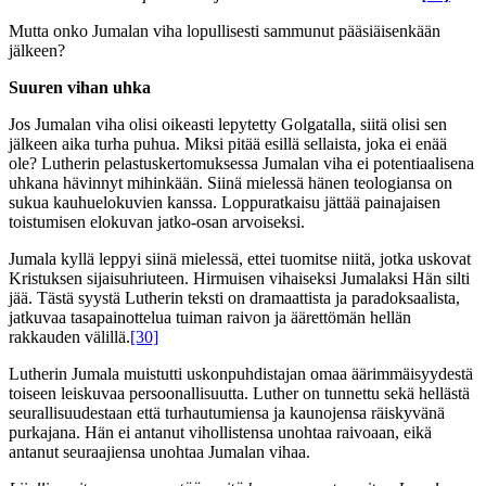
Mutta onko Jumalan viha lopullisesti sammunut pääsiäisenkään
jälkeen?
Suuren vihan uhka
Jos Jumalan viha olisi oikeasti lepytetty Golgatalla, siitä olisi sen
jälkeen aika turha puhua. Miksi pitää esillä sellaista, joka ei enää
ole? Lutherin pelastuskertomuksessa Jumalan viha ei potentiaalisena
uhkana hävinnyt mihinkään. Siinä mielessä hänen teologiansa on
sukua kauhuelokuvien kanssa. Loppuratkaisu jättää painajaisen
toistumisen elokuvan jatko-osan arvoiseksi.
Jumala kyllä leppyi siinä mielessä, ettei tuomitse niitä, jotka uskovat
Kristuksen sijaisuhriuteen. Hirmuisen vihaiseksi Jumalaksi Hän silti
jää. Tästä syystä Lutherin teksti on dramaattista ja paradoksaalista,
jatkuvaa tasapainottelua tuiman raivon ja äärettömän hellän
rakkauden välillä.
[30]
Lutherin Jumala muistutti uskonpuhdistajan omaa äärimmäisyydestä
toiseen leiskuvaa persoonallisuutta. Luther on tunnettu sekä hellästä
seurallisuudestaan että turhautumiensa ja kaunojensa räiskyvänä
purkajana. Hän ei antanut vihollistensa unohtaa raivoaan, eikä
antanut seuraajiensa unohtaa Jumalan vihaa.