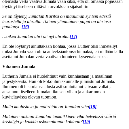
olemasta verta vaativa Jumala vaan siksi, että oli omassa pojassaan
löytänyt itselleen riittävän arvokkaan sijaisuhrin.
Se on täytetty, Jumalan Karitsa on maailman syntein edestä
teurastettu ja uhrattu. Totinen ylimmäinen pappi on uhrinsa
päättänyt.
[16]
…oikea Jumalan uhri oli nyt uhrattu.
[17]
En ole löytänyt ainuttakaan kohtaa, jossa Luther olisi ihmetellyt
miksi Jumala vaati uhria anteeksiantonsa hinnaksi, tai millään lailla
asettanut Jumalan verta vaativan luonteen kyseenalaiseksi.
Vihainen Jumala
Lutherin Jumala ei huolehtinut vain kunniastaan ja maailman
järjestyksestä. Hän oli koko ihmiskunnalle julmistunut Jumala.
Ihminen oli historiansa alusta asti suututtanut taivaan vallat ja
ansainnut itselleen Jumalan ikuisen vihan ja ankarimman
kuviteltavissa olevan tuomion.
Mutta kauhistava ja määrätön on Jumalan viha
[18]
Millainen onkaan Jumalan iankaikkinen viha helvetissä vääriä
kristittyjä ja kaikkia uskomattomia kohtaan?
[19]