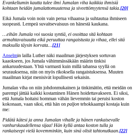
Evankeliumin kautta tulee ilmi Jumalan viha kaikkia ihmisiä
kohtaan heidän jumalattomuutensa ja siveettömyytensä takia.
[20]
Eikä Jumala voin noin vain perua vihaansa ja suhtautua ihmiseen
suopeasti. Lempeä suvaitsevaisuus on hänestä kaukana.
…eihän Jumala voi suosia syntiä, ei osoittaa sitä kohtaan
armahtavaisuutta eikä peruuttaa rangaistusta ja vihaa, ellei sitä
maksulla täysin korvata…
[21]
Anselm
in lailla Luther näki maailman järjestyksen sortuvan
kaaokseen, jos Jumala vähimmässäkään määrin tinkisi
ankaruudestaan. Yhtä varmasti kuin millä tahansa syyllä on
seurauksensa, niin on myös rikoksella rangaistuksensa. Muuten
maailman kirjat menisivät lopullisesti sekaisin.
Jumalan viha on niin johdonmukainen ja tinkimätön, että meidän on
parempi jättää kaikki kostaminen Hänen hoidettavakseen. Ei siksi,
että Jumala hoitaisi homman vähän lievemmin tai peruisi koston
kokonaan, vaan siksi, että hän on
paljon
tehokkaampi kostaja kuin
me:
Pidätä kätesi ja anna Jumalan vihalle ja hänen rankaisevalle
vanhurskaudellensa sijaa! Hän kyllä antaa koston tulla ja
rankaiseepi vielä kovemminkin, kuin sinä olisit tahtonutkaan.
[22]