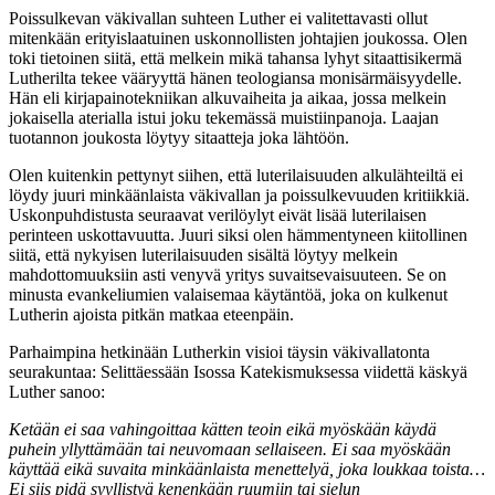
Poissulkevan väkivallan suhteen Luther ei valitettavasti ollut
mitenkään erityislaatuinen uskonnollisten johtajien joukossa. Olen
toki tietoinen siitä, että melkein mikä tahansa lyhyt sitaattisikermä
Lutherilta tekee vääryyttä hänen teologiansa monisärmäisyydelle.
Hän eli kirjapainotekniikan alkuvaiheita ja aikaa, jossa melkein
jokaisella aterialla istui joku tekemässä muistiinpanoja. Laajan
tuotannon joukosta löytyy sitaatteja joka lähtöön.
Olen kuitenkin pettynyt siihen, että luterilaisuuden alkulähteiltä ei
löydy juuri minkäänlaista väkivallan ja poissulkevuuden kritiikkiä.
Uskonpuhdistusta seuraavat verilöylyt eivät lisää luterilaisen
perinteen uskottavuutta. Juuri siksi olen hämmentyneen kiitollinen
siitä, että nykyisen luterilaisuuden sisältä löytyy melkein
mahdottomuuksiin asti venyvä yritys suvaitsevaisuuteen. Se on
minusta evankeliumien valaisemaa käytäntöä, joka on kulkenut
Lutherin ajoista pitkän matkaa eteenpäin.
Parhaimpina hetkinään Lutherkin visioi täysin väkivallatonta
seurakuntaa: Selittäessään Isossa Katekismuksessa viidettä käskyä
Luther sanoo:
Ketään ei saa vahingoittaa kätten teoin eikä myöskään käydä
puhein yllyttämään tai neuvomaan sellaiseen. Ei saa myöskään
käyttää eikä suvaita minkäänlaista menettelyä, joka loukkaa toista…
Ei siis pidä syyllistyä kenenkään ruumiin tai sielun