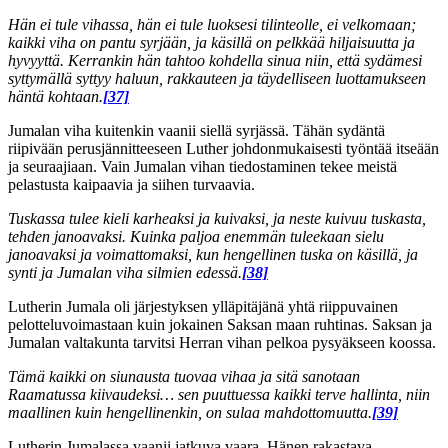
Hän ei tule vihassa, hän ei tule luoksesi tilinteolle, ei velkomaan;
kaikki viha on pantu syrjään, ja käsillä on pelkkää hiljaisuutta ja
hyvyyttä. Kerrankin hän tahtoo kohdella sinua niin, että sydämesi
syttymällä syttyy haluun, rakkauteen ja täydelliseen luottamukseen
häntä kohtaan.
[37]
Jumalan viha kuitenkin vaanii siellä syrjässä. Tähän sydäntä
riipivään perusjännitteeseen Luther johdonmukaisesti työntää itseään
ja seuraajiaan. Vain Jumalan vihan tiedostaminen tekee meistä
pelastusta kaipaavia ja siihen turvaavia.
Tuskassa tulee kieli karheaksi ja kuivaksi, ja neste kuivuu tuskasta,
tehden janoavaksi. Kuinka paljoa enemmän tuleekaan sielu
janoavaksi ja voimattomaksi, kun hengellinen tuska on käsillä, ja
synti ja Jumalan viha silmien edessä.
[38]
Lutherin Jumala oli järjestyksen ylläpitäjänä yhtä riippuvainen
pelotteluvoimastaan kuin jokainen Saksan maan ruhtinas. Saksan ja
Jumalan valtakunta tarvitsi Herran vihan pelkoa pysyäkseen koossa.
Tämä kaikki on siunausta tuovaa vihaa ja sitä sanotaan
Raamatussa kiivaudeksi… sen puuttuessa kaikki terve hallinta, niin
maallinen kuin hengellinenkin, on sulaa mahdottomuutta.
[39]
Lutherin Jumalassa vaanii jatkuva vaara. Hänen rakastava