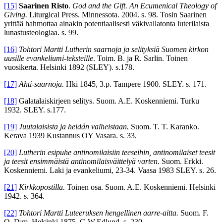
[15]
Saarinen Risto
.
God and the Gift.
An Ecumenical Theology of
Giving.
Liturgical Press. Minnessota. 2004. s. 98. Tosin Saarinen
yrittää hahmottaa ainakin potentiaalisesti väkivallatonta luterilaista
lunastusteologiaa. s. 99.
[16]
Tohtori Martti Lutherin saarnoja ja selityksiä Suomen kirkon
uusille evankeliumi-teksteille
. Toim. B. ja R. Sarlin. Toinen
vuosikerta. Helsinki 1892 (SLEY). s.178.
[17]
Ahti-saarnoja.
Hki 1845, 3.p. Tampere 1900. SLEY. s. 171.
[18]
Galatalaiskirjeen selitys. Suom. A.E. Koskenniemi. Turku
1932. SLEY. s.177.
[19]
Juutalaisista ja heidän valheistaan.
Suom. T. T. Karanko.
Kerava 1939 Kustannus OY Vasara. s. 33.
[20]
Lutherin esipuhe antinomilaisiin teeseihin, antinomilaiset teesit
ja teesit ensimmäistä antinomilaisväittelyä varten
. Suom. Erkki.
Koskenniemi. Laki ja evankeliumi, 23-34. Vaasa 1983 SLEY. s. 26.
[21]
Kirkkopostilla.
Toinen osa. Suom. A.E. Koskenniemi. Helsinki
1942. s. 364.
[22]
Tohtori Martti Luteeruksen hengellinen aarre-aitta.
Suom. F.
O. D:m. Helsinki 1875. G.W.Edlund. s. 230.