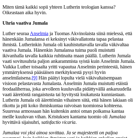
Miten tämä kaikki sopii yhteen Lutherin teologian kanssa?
Oikeastaan aika hyvin.
Uhria vaativa Jumala
Luther seuraa
Anselmia
ja Tuomas Akvinolaista siinä mielessä, että
hänenkään Jumalansa ei keksinyt väkivallatonta tapaa pelastaa
ihmistä. Lutherinkin Jumala oli kauhistuttavalla tavalla väkivaltaa
vaativa Jumala. Hänenkin Jumalansa tuima puoli muistutti
ikivanhalla tavalla kaikkia ruhtinaita maan päällä. Lutherin Jumala
vaati sovitusuhria paljon ankarammista syistä kuin Anselmin Jumala.
Vaikka Luther toisaalta yritti vapautua Anselmin perinteestä, hänen
ymmärryksensä pääsiäisen merkityksestä pysyi hyvin
anselmilaisena.
[9]
Hän päätyi lopulta vielä väkivaltaisempaan
visioon pelastavasta Jumalasta. Anselmin Jumala muistutti etäistä
feodaaliherraa, joka arvolleen kuuluvalla pidättyvällä ankaruudella
vaati ääretöntä rangaistusta tai hyvitystä loukatusta kunniastaan.
Lutherin Jumala oli äärettömän vihainen siitä, että hänen lakiaan oli
rikottu ja piti koko ihmiskuntaa raivoisan tuomionsa kohteena.
Suuressa armossaan hän kuitenkin antoi oman poikansa kantaa
meille kuuluvan vihan. Kristuksen kantama tuomio oli
Jumalaa
hyvittävä sijaisuhri,
satisfactio vicaria
.
Jumalaa voi yksi ainoa sovittaa. Ja se majesteetti on paljoa