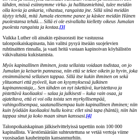
tähden, missä esiinnymme virka- ja hallitusmiehinä, tulee meidän
olla kovia ja ankaria, vihastua, rangaista jne. Sillä siinä meidän
täytyy tehdä, mitä Jumala eteemme panee ja käskee meidän Hänen
puolestansa tehdä… Sillä ei ole esivallalta kielletty oikeus Jumalan
puolesta rangaista ja kostaa.
[3]
Vaikka Luther oli ainakin epäsuorasti itse vastuussa
talonpoikaiskapinasta, hän valitsi pysyä itseään suojelevien
ruhtinaitten rinnalla, ja vaati heitä vastaan kapinoivan köyhälistön
väkivaltaista kukistamista.
Myös kapinallinen ihminen, josta sellaista voidaan todistaa, on jo
Jumalan ja keisarin pannassa, niin että se tekee oikein ja hyvin, joka
ensimmäisenä sellaisen tappaa. Sillä itse kukin ihminen on sekä
ylituomari että pyöveli, kun on kysymyksessä julkinen
kapinannostaja,.. Sen tähden on nyt iskettävä, kuristettava ja
pistettävä kuoliaaksi – salaa ja julkisesti – kuka vain osaa, ja
ajateltava, että ei voi olla toista sen myrkyllisempää,
vahingollisempaa, saatanallisempaa kuin kapinallinen ihminen; niin
kuin lyödään kuoliaaksi hullu koira: ellet sinä tapa (häntä), niin hän
tappaa sinut ja koko maan sinun kanssasi.
[4]
Talonpoikaiskapinan jälkiselvittelyissä tapettiin noin 100 000
kapinallista. Väestömäärään suhteutettuna se vetää vertoja viime
vuosisadan kauheimpiin kansanmurhiin.