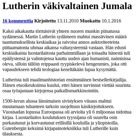
Lutherin väkivaltainen Jumala
16 kommenttia
Kirjoitettu
13.11.2010
Muokattu
10.1.2016
Kaksi aikakautta törmäsivät yhteen nuoren munkin piinatussa
sydämessä. Martin Lutherin sydämeen mahtui massiivinen määrä
taantumuksellista keskiaikaa ja raivoisa annos auktoriteeteista
piittaamatonta uhmaa aikansa valtasysteemiä vastaan. Hän edusti
keskiaikaista luostarilaitosta parhaimmillaan ja toisaalta hänestä tuli
epäilystensä ja valintojensa kautta uuden ajan humanisti, naimisissa
oleva, silloin tällöin reippaasti ryypiskelevä hengenmies, joka otti
vapaudekseen tehdä teologiaa keneltäkään lupaa kysymättä.
Lutherista tuli maailmanhistorian ensimmäinen bestsellerkirjailija.
Hänen etuoikeuksiinsa kuului, ettei hänen tarvinnut viettää suurinta
osaa työajastaan kirjojensa paikallismarkkinointiin.
1500-luvun alussa länsimaisen sivistyksen viisaus mahtui
muutamaan tuhanteen tarkoin suojeltuun käsikirjoitukseen.
Vuosisadan lopussa Euroopassa oli arviolta yli 6 miljoonaa nidottua
kirjaa. Luostarilaitos koulutuksen tyyssijana oli suurelta osin
purkautunut ja korvautunut erillisillä kouluilla ja yliopistoilla.
Gutenbergin keksimä kirjapainotekniikka tuli Lutherille kuin
tilauksesta.