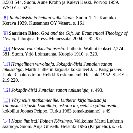
3,503-544. Suom. Aune Krohn ja Kalevi Kaski. Porvoo 1959.
WSOY. s. 525.
[8]
Juutalaisista ja heidän valheistaan
. Suom. T. T. Karanko.
Kerava 1939. Kustannus OY Vasara. s. 161.
[9]
Saarinen Risto
.
God and the Gift. An Ecumenical Theology of
Giving.
Liturgical Press. Minnessota. 2004. s. 95, 97.
[10]
Messun väärinkäyttämisestä.
Lutherin Walitut teokset 2,274-
381. Suom. Yrjö Loimaranta. Kuopio 1910. s. 323
.
[11]
Hengellinen virvoittaja. Jokapäiväisiä Jumalan sanan
tutkisteluja
, Martti Lutherin kirjoista kokoilleet J.L. Pasig ja Geo.
Link. 3. painos toim. Heikki Koskenniemi. Helsinki 1952. SLEY. s.
219,220.
[12]
Jokapäiväisiä Jumalan sanan tutkisteluja,
s. 493.
[13]
Väsyneille matkamiehille. Lutherin kirjoituksista ja
Tunnustuskirjoista kokoiltuja, uskoon tarpeellisia ydinlauseita
,
kokoillut Joonas Peippo. Turku 1963 (omakustanne).
s.49.
[14]
Katso ihmistä! Iloinen Kärsimys
. Valikoima Martti Lutherin
saarnoja. Suom. Anja Ghiselli. Helsinki 1996 (Kirjaneliö), s. 63.