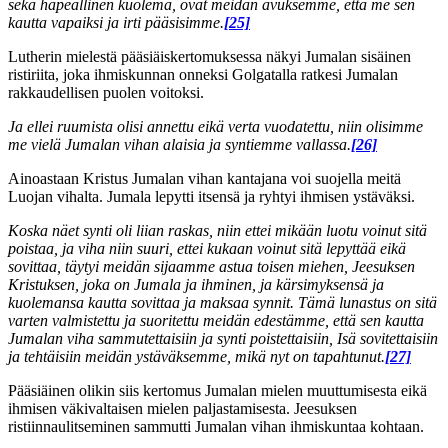
sekä häpeällinen kuolema, ovat meidän avuksemme, että me sen
kautta vapaiksi ja irti pääsisimme.
[25]
Lutherin mielestä pääsiäiskertomuksessa näkyi Jumalan sisäinen
ristiriita, joka ihmiskunnan onneksi Golgatalla ratkesi Jumalan
rakkaudellisen puolen voitoksi.
Ja ellei ruumista olisi annettu eikä verta vuodatettu, niin olisimme
me vielä Jumalan vihan alaisia ja syntiemme vallassa.
[26]
Ainoastaan Kristus Jumalan vihan kantajana voi suojella meitä
Luojan vihalta. Jumala lepytti itsensä ja ryhtyi ihmisen ystäväksi.
Koska näet synti oli liian raskas, niin ettei mikään luotu voinut sitä
poistaa, ja viha niin suuri, ettei kukaan voinut sitä lepyttää eikä
sovittaa, täytyi meidän sijaamme astua toisen miehen, Jeesuksen
Kristuksen, joka on Jumala ja ihminen, ja kärsimyksensä ja
kuolemansa kautta sovittaa ja maksaa synnit. Tämä lunastus on sitä
varten valmistettu ja suoritettu meidän edestämme, että sen kautta
Jumalan viha sammutettaisiin ja synti poistettaisiin, Isä sovitettaisiin
ja tehtäisiin meidän ystäväksemme, mikä nyt on tapahtunut.
[27]
Pääsiäinen olikin siis kertomus Jumalan mielen muuttumisesta eikä
ihmisen väkivaltaisen mielen paljastamisesta. Jeesuksen
ristiinnaulitseminen sammutti Jumalan vihan ihmiskuntaa kohtaan.