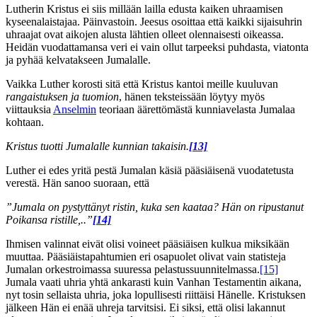
Lutherin Kristus ei siis millään lailla edusta kaiken uhraamisen
kyseenalaistajaa. Päinvastoin. Jeesus osoittaa että kaikki sijaisuhrin
uhraajat ovat aikojen alusta lähtien olleet olennaisesti oikeassa.
Heidän vuodattamansa veri ei vain ollut tarpeeksi puhdasta, viatonta
ja pyhää kelvatakseen Jumalalle.
Vaikka Luther korosti sitä että Kristus kantoi meille kuuluvan
rangaistuksen ja tuomion
, hänen teksteissään löytyy myös
viittauksia
Anselmin
teoriaan äärettömästä kunniavelasta Jumalaa
kohtaan.
Kristus tuotti Jumalalle kunnian takaisin.
[13]
Luther ei edes yritä pestä Jumalan käsiä pääsiäisenä vuodatetusta
verestä. Hän sanoo suoraan, että
”Jumala on pystyttänyt ristin, kuka sen kaataa? Hän on ripustanut
Poikansa ristille,..”
[14]
Ihmisen valinnat eivät olisi voineet pääsiäisen kulkua miksikään
muuttaa. Pääsiäistapahtumien eri osapuolet olivat vain statisteja
Jumalan orkestroimassa suuressa pelastussuunnitelmassa.
[15]
Jumala vaati uhria yhtä ankarasti kuin Vanhan Testamentin aikana,
nyt tosin sellaista uhria, joka lopullisesti riittäisi Hänelle. Kristuksen
jälkeen Hän ei enää uhreja tarvitsisi. Ei siksi, että olisi lakannut