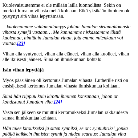
Kuolevaisuutemme ei ole millään lailla luonnollista. Sekin on
merkki Jumalan vihasta meitä kohtaan. Eikä yksikään ihminen ole
pystynyt sitä vihaa lepyttämään.
…kuolemamme välttämättömyys johtuu Jumalan sietämättömästä
vihasta syntejä vastaan… Me kannamme niskassamme iäistä
kuolemaa, nimittäin Jumalan vihaa, jota emme mitenkään voi
voittaa.
[23]
Vihan alla syntyneet, vihan alla eläneet, vihan alla kuolleet, vihan
alle ikuisesti jääneet. Siinä on ihmiskunnan kohtalo.
Isän vihan lepyttäjä
Myös pääsiäinen oli kertomus Jumalan vihasta. Lutherille risti on
ensisijaisesti kertomus Jumalan vihasta ihmiskuntaa kohtaan.
Siinä hän riippuu kuin kirottu ihminen konsanaan, johon on
kohdistunut Jumalan viha.
[24]
Vasta sen jälkeen se muuttui kertomukseksi Jumalan rakkaudesta
samaa ihmiskuntaa kohtaan.
Hän tulee kiroukseksi ja sitten synniksi, se on: syntiuhriksi, jonka
päällä kaikkein ihmisten synnit ja niiden seuraus: Jumalan viha