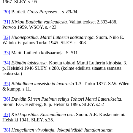
1967. SLEY. s. 95.
[30]
Bartlett.
Cross Purposes… s. 89-94.
[31]
Kirkon Baabelin vankeudesta.
Valitut teokset 2,393-486.
Porvoo 1959. WSOY. s. 423.
[32]
Huonepostilla. Martti Lutherin kotisaarnoja.
Suom. Niilo E.
Wainio. 6. painos Turku 1945. SLEY. s. 308.
[33]
Martti Lutherin kotisaarnoja. S. 511.
[34]
Elämän taistelussa.
Koottu tohtori Martti Lutherin kirjoista. 3.
p. Helsinki 1946 SLEY. s.280. (kolme edellistä sitaattia samasta
teoksesta.)
[35]
Bibliallinen lauseisto ja tavarasto
1-3. Turku 1877. S.W. Wilén
& kumpp. s.11.
[36]
Davidin 51:sen Psalmin selitys Tohtori Martti Luterukselta
.
Suom. F.G. Hedberg. 8. p. Helsinki 1895. SLEY. s.52
[37]
Kirkkopostilla. Ensimmäinen osa
. Suom. A.E. Koskenniemi.
Helsinki 1941. SLEY. s.35.
[38]
Hengellinen virvoittaja. Jokapäiväisiä Jumalan sanan