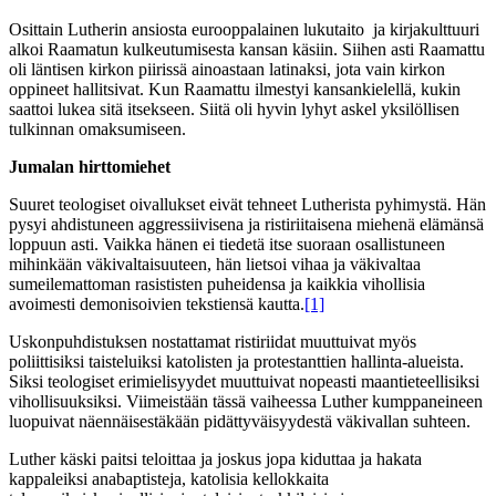
Osittain Lutherin ansiosta eurooppalainen lukutaito ja kirjakulttuuri
alkoi Raamatun kulkeutumisesta kansan käsiin. Siihen asti Raamattu
oli läntisen kirkon piirissä ainoastaan latinaksi, jota vain kirkon
oppineet hallitsivat. Kun Raamattu ilmestyi kansankielellä, kukin
saattoi lukea sitä itsekseen. Siitä oli hyvin lyhyt askel yksilöllisen
tulkinnan omaksumiseen.
Jumalan hirttomiehet
Suuret teologiset oivallukset eivät tehneet Lutherista pyhimystä. Hän
pysyi ahdistuneen aggressiivisena ja ristiriitaisena miehenä elämänsä
loppuun asti. Vaikka hänen ei tiedetä itse suoraan osallistuneen
mihinkään väkivaltaisuuteen, hän lietsoi vihaa ja väkivaltaa
sumeilemattoman rasististen puheidensa ja kaikkia vihollisia
avoimesti demonisoivien tekstiensä kautta.
[1]
Uskonpuhdistuksen nostattamat ristiriidat muuttuivat myös
poliittisiksi taisteluiksi katolisten ja protestanttien hallinta-alueista.
Siksi teologiset erimielisyydet muuttuivat nopeasti maantieteellisiksi
vihollisuuksiksi. Viimeistään tässä vaiheessa Luther kumppaneineen
luopuivat näennäisestäkään pidättyväisyydestä väkivallan suhteen.
Luther käski paitsi teloittaa ja joskus jopa kiduttaa ja hakata
kappaleiksi anabaptisteja, katolisia kellokkaita