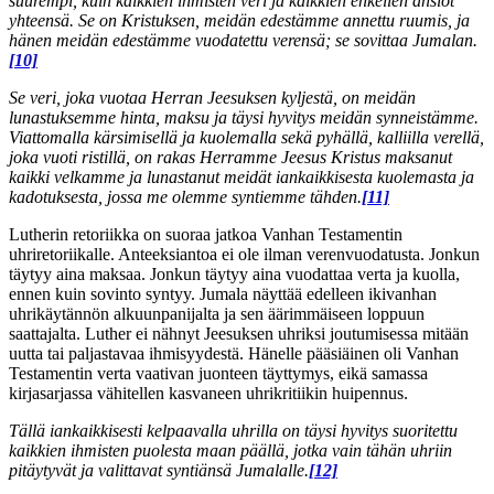
suurempi, kuin kaikkien ihmisten veri ja kaikkien enkelien ansiot
yhteensä. Se on Kristuksen, meidän edestämme annettu ruumis, ja
hänen meidän edestämme vuodatettu verensä; se sovittaa Jumalan.
[10]
Se veri, joka vuotaa Herran Jeesuksen kyljestä, on meidän
lunastuksemme hinta, maksu ja täysi hyvitys meidän synneistämme.
Viattomalla kärsimisellä ja kuolemalla sekä pyhällä, kalliilla verellä,
joka vuoti ristillä, on rakas Herramme Jeesus Kristus maksanut
kaikki velkamme ja lunastanut meidät iankaikkisesta kuolemasta ja
kadotuksesta, jossa me olemme syntiemme tähden.
[11]
Lutherin retoriikka on suoraa jatkoa Vanhan Testamentin
uhriretoriikalle. Anteeksiantoa ei ole ilman verenvuodatusta. Jonkun
täytyy aina maksaa. Jonkun täytyy aina vuodattaa verta ja kuolla,
ennen kuin sovinto syntyy. Jumala näyttää edelleen ikivanhan
uhrikäytännön alkuunpanijalta ja sen äärimmäiseen loppuun
saattajalta. Luther ei nähnyt Jeesuksen uhriksi joutumisessa mitään
uutta tai paljastavaa ihmisyydestä. Hänelle pääsiäinen oli Vanhan
Testamentin verta vaativan juonteen täyttymys, eikä samassa
kirjasarjassa vähitellen kasvaneen uhrikritiikin huipennus.
Tällä iankaikkisesti kelpaavalla uhrilla on täysi hyvitys suoritettu
kaikkien ihmisten puolesta maan päällä, jotka vain tähän uhriin
pitäytyvät ja valittavat syntiänsä Jumalalle.
[12]