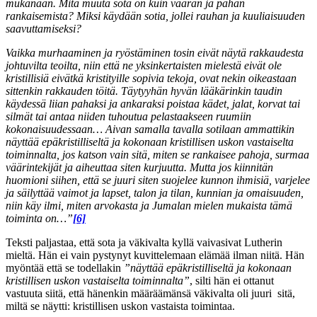
mukanaan. Mitä muuta sota on kuin väärän ja pahan
rankaisemista? Miksi käydään sotia, jollei rauhan ja kuuliaisuuden
saavuttamiseksi?
Vaikka murhaaminen ja ryöstäminen tosin eivät näytä rakkaudesta
johtuvilta teoilta, niin että ne yksinkertaisten mielestä eivät ole
kristillisiä eivätkä kristityille sopivia tekoja, ovat nekin oikeastaan
sittenkin rakkauden töitä. Täytyyhän hyvän lääkärinkin taudin
käydessä liian pahaksi ja ankaraksi poistaa kädet, jalat, korvat tai
silmät tai antaa niiden tuhoutua pelastaakseen ruumiin
kokonaisuudessaan… Aivan samalla tavalla sotilaan ammattikin
näyttää epäkristilliseltä ja kokonaan kristillisen uskon vastaiselta
toiminnalta, jos katson vain sitä, miten se rankaisee pahoja, surmaa
väärintekijät ja aiheuttaa siten kurjuutta. Mutta jos kiinnitän
huomioni siihen, että se juuri siten suojelee kunnon ihmisiä, varjelee
ja säilyttää vaimot ja lapset, talon ja tilan, kunnian ja omaisuuden,
niin käy ilmi, miten arvokasta ja Jumalan mielen mukaista tämä
toiminta on…”
[6]
Teksti paljastaa, että sota ja väkivalta kyllä vaivasivat Lutherin
mieltä. Hän ei vain pystynyt kuvittelemaan elämää ilman niitä. Hän
myöntää että se todellakin
”näyttää epäkristilliseltä ja kokonaan
kristillisen uskon vastaiselta toiminnalta”
,
silti hän ei ottanut
vastuuta siitä, että hänenkin määräämänsä väkivalta oli juuri sitä,
miltä se näytti: kristillisen uskon vastaista toimintaa.