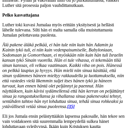
ihmiselle. Pyhän ja väkivallan liitto oli jo purkautumassa, vaikkei
Luther sitä prosessia paljon vauhdittanutkaan.
Pelko kasvattajana
Luther toki kuvasi Jumalaa myös erittäin yksityisesti ja hellästi
lähelle tulevana. Silti hän ei malta samalla olla muistuttamasta
Jumalan pelottavasta puolesta.
Älä pakene äläkä pelkää, ei hän tule niin kuin hän Adamin ja
Kainin tykö tuli, ei niin kuin vedenpaisumiselle, Babyloniaan,
Sodomaan ja Gomorrhaan, ei myöskään niin kuin hän tuli Israelin
kansan tykö Sinain vuorella. Hän ei tule vihassa, ei tekemään tiliä
sinun kanssas, eli velkaa vaatimaan. Kaikki viha on pois. Hänessä
on pelkkä laupius ja hyvyys. Hän mielii niin sinua käsittää, että
sinun sydämmes häneen mieltyy rakkaudella ja luottamuksella, niin
että vastedes vielä likemmin suljet itses hänen tykö ja häneen
turvaat, kun ennen häntä olet peljännyt ja paennut. Hän
näyttäiksen, kuin kävisi sydämellensä että hän kerran on peljättänyt
sinua ja rangastuksellansa ja vihallansa sinua pakenevaksi tehnyt,
sentähden tahtoo hän nyt lohduttaa sinua, tehdä sinua rohkeaksi ja
ystävällisesti vetää sinua puoleensa.
[35]
Eli jos Jumala ensin pelästyttääkin lapsensa pakosalle, hän tekee sen
vain voidakseen sitä suuremmalla lempeydellä sulkea hänet
lohduttavaan syleilyynsä. Ikään kuin Kristuksen kautta