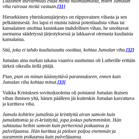
Liiallinen itsevarmuus estää meitä huomaamasta, miten Jumalan
viha raivoaa meitä vastaan.
[31]
Hierarkkinen yhteiskuntajärjestys on riippuvainen vihasta ja sen
pelkäämisestä. Jos lapsi ei muista isänsä potentiaalista vihaa tai
kansalainen unohtaa kuninkaan mahdollisen vihan, he unohtavat
asemansa säädetyssä järjestyksessä ja lakkaavat olemasta kuuliaisia
kansalaisia.
Sitä, joka ei tahdo kuuliaisuutta osoittaa, kohtaa Jumalan viha.
[32]
Jumalan aina nurkan takana vaaniva suuttumus oli Lutherille erittäin
tärkeä oikealla tiellä pitäjä.
Pian, pian on minun käännyttävä parannukseen, ennen kuin
Jumalan viha kohtaa minut.
[33]
Vaikka Kristuksen sovituskuolema oli poistanut Jumalan ikuisen
vihan ihmisen yltä, hänen päälleen jäi kuitenkin Jumalan kasvattava
ja kurittava viha.
Jumala kohtelee jumalisia ja kristityitä aivan samoin kuin
jumalattomia ja ei-kristityitä, jopa joskus pahemminkin. Hän
suhtautuu heihin samoin kuin perheenisä poikaansa ja
palvelijaansa. Hän kurittaa ja pieksee paljoa enemmän ja
useammin poikaansa kuin palvelijaansa.