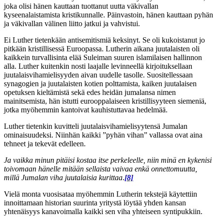
joka olisi hänen kauttaan tuottanut uutta väkivallan
kyseenalaistamista kristikunnalle. Päinvastoin, hänen kauttaan pyhän
ja väkivallan välinen liitto jatkui ja vahvistui.
Ei Luther tietenkään antisemitismiä keksinyt. Se oli kukoistanut jo
pitkään kristillisessä Euroopassa. Lutherin aikana juutalaisten oli
kaikkein turvallisinta elää Suleiman suuren islamilaisen hallinnon
alla. Luther kuitenkin nosti laajalle levinneellä kirjoituksellaan
juutalaisvihamielisyyden aivan uudelle tasolle. Suositellessaan
synagogien ja juutalaisten kotien polttamista, kaiken juutalaisen
opetuksen kieltämistä sekä edes heidän jumalansa nimen
mainitsemista, hän istutti eurooppalaiseen kristillisyyteen siemeniä,
jotka myöhemmin kantoivat kauhistuttavaa hedelmää.
Luther tietenkin kuvitteli juutalaisvihamielisyytensä Jumalan
ominaisuudeksi. Niinhän kaikki ”pyhän vihan” vallassa ovat aina
tehneet ja tekevät edelleen.
Ja vaikka minun pitäisi kostaa itse perkeleelle, niin minä en kykenisi
toivomaan hänelle mitään sellaista vaivaa enkä onnettomuutta,
millä Jumalan viha juutalaisia kurittaa
.
[8]
Vielä monta vuosisataa myöhemmin Lutherin tekstejä käytettiin
innoittamaan historian suurinta yritystä löytää yhden kansan
yhtenäisyys kanavoimalla kaikki sen viha yhteiseen syntipukkiin.