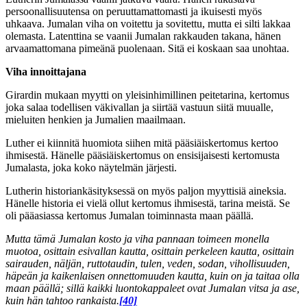
persoonallisuutensa on peruuttamattomasti ja ikuisesti myös
uhkaava. Jumalan viha on voitettu ja sovitettu, mutta ei silti lakkaa
olemasta. Latenttina se vaanii Jumalan rakkauden takana, hänen
arvaamattomana pimeänä puolenaan. Sitä ei koskaan saa unohtaa.
Viha innoittajana
Girardin mukaan myytti on yleisinhimillinen peitetarina, kertomus
joka salaa todellisen väkivallan ja siirtää vastuun siitä muualle,
mieluiten henkien ja Jumalien maailmaan.
Luther ei kiinnitä huomiota siihen mitä pääsiäiskertomus kertoo
ihmisestä. Hänelle pääsiäiskertomus on ensisijaisesti kertomusta
Jumalasta, joka koko näytelmän järjesti.
Lutherin historiankäsityksessä on myös paljon myyttisiä aineksia.
Hänelle historia ei vielä ollut kertomus ihmisestä, tarina meistä. Se
oli pääasiassa kertomus Jumalan toiminnasta maan päällä.
Mutta tämä Jumalan kosto ja viha pannaan toimeen monella
muotoa, osittain esivallan kautta, osittain perkeleen kautta, osittain
sairauden, näljän, ruttotaudin, tulen, veden, sodan, vihollisuuden,
häpeän ja kaikenlaisen onnettomuuden kautta, kuin on ja taitaa olla
maan päällä; sillä kaikki luontokappaleet ovat Jumalan vitsa ja ase,
kuin hän tahtoo rankaista.
[40]