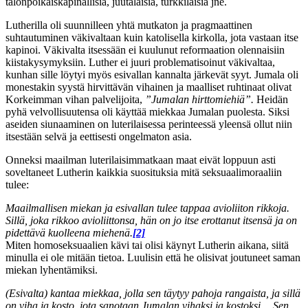
talonpoikaiskapinallisia, juutalaisia, turkkilaisia jne.
Lutherilla oli suunnilleen yhtä mutkaton ja pragmaattinen
suhtautuminen väkivaltaan kuin katolisella kirkolla, jota vastaan itse
kapinoi. Väkivalta itsessään ei kuulunut reformaation olennaisiin
kiistakysymyksiin. Luther ei juuri problematisoinut väkivaltaa,
kunhan sille löytyi myös esivallan kannalta järkevät syyt. Jumala oli
monestakin syystä hirvittävän vihainen ja maalliset ruhtinaat olivat
Korkeimman vihan palvelijoita,
”Jumalan hirttomiehiä”.
Heidän
pyhä velvollisuutensa oli käyttää miekkaa Jumalan puolesta. Siksi
aseiden siunaaminen on luterilaisessa perinteessä yleensä ollut niin
itsestään selvä ja eettisesti ongelmaton asia.
Onneksi maailman luterilaisimmatkaan maat eivät loppuun asti
soveltaneet Lutherin kaikkia suosituksia mitä seksuaalimoraaliin
tulee:
Maailmallisen miekan ja esivallan tulee tappaa avioliiton rikkoja.
Sillä, joka rikkoo avioliittonsa, hän on jo itse erottanut itsensä ja on
pidettävä kuolleena miehenä.
[2]
Miten homoseksuaalien kävi tai olisi käynyt Lutherin aikana, siitä
minulla ei ole mitään tietoa. Luulisin että he olisivat joutuneet saman
miekan lyhentämiksi.
(Esivalta) kantaa miekkaa, jolla sen täytyy pahoja rangaista, ja sillä
on viha ja kosto, jota sanotaan Jumalan vihaksi ja kostoksi… Sen