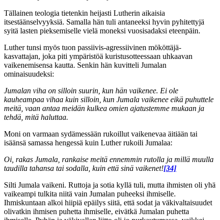
Tällainen teologia tietenkin heijasti Lutherin aikaisia
itsestäänselvyyksiä. Samalla hän tuli antaneeksi hyvin pyhitettyjä
syitä lasten pieksemiselle vielä moneksi vuosisadaksi eteenpäin.
Luther tunsi myös tuon passiivis-agressiivinen mököttäjä-
kasvattajan, joka piti ympäristöä kuristusotteessaan uhkaavan
vaikenemisensa kautta. Senkin hän kuvitteli Jumalan
ominaisuudeksi:
Jumalan viha on silloin suurin, kun hän vaikenee. Ei ole
kauheampaa vihaa kuin silloin, kun Jumala vaikenee eikä puhuttele
meitä, vaan antaa meidän kulkea omien ajatustemme mukaan ja
tehdä, mitä haluttaa.
Moni on varmaan sydämessään rukoillut vaikenevaa äitiään tai
isäänsä samassa hengessä kuin Luther rukoili Jumalaa:
Oi, rakas Jumala, rankaise meitä ennemmin rutolla ja millä muulla
taudilla tahansa tai sodalla, kuin että sinä vaikenet!
[34]
Silti Jumala vaikeni. Ruttoja ja sotia kyllä tuli, mutta ihmisten oli yhä
vaikeampi tulkita niitä vain Jumalan puheeksi ihmiselle.
Ihmiskuntaan alkoi hiipiä epäilys siitä, että sodat ja väkivaltaisuudet
olivatkin ihmisen puhetta ihmiselle, eivätkä Jumalan puhetta