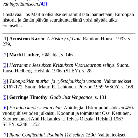
vahingoittamiseen.
[43]
Loistavaa. Jos Martin olisi itse seurannut tätä ihannettaan, Euroopan
historia ja tämän päivän seurakuntaelämä voisi näyttää aika
erilaiselta.
[1]
Armstron Karen.
A History of God.
Random House. 1993. s.
279.
[2]
Martti Luther
, Häälahja, s. 146.
[3]
Herramme Jeesuksen Kristuksen Vuorisaarnan selitys
. Suom.
Juuso Hedberg. Helsinki 1906. (SLEY). s. 28.
[4]
Talonpoikien murha- ja ryöstöjoukkoja vastaan
. Valitut teokset
3,167-172. Suom. Mauri E. Lehtonen. Porvoo 1959 WSOY. s. 168.
[5]
Gorringe Timothy
.
God’s Just Vengeance
. s. 131
[6]
En minä kuole – vaan elän
. Antologia. Uskonpuhdistuksen 450-
vuotisjuhlavuoden julkaisu. Koonnut ja toimittanut Ossi Kettunen.
Suomentaneet Ahti Hakamies ja Teivas Oksala. Helsinki 1967
SLEY. s.248 – 252
[7]
Ihana Confitemini. Psalmin 118 selitys 1530
. Valitut teokset