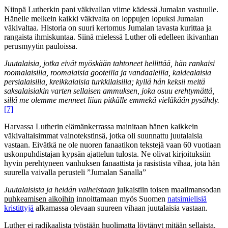
Niinpä Lutherkin pani väkivallan viime kädessä Jumalan vastuulle.
Hänelle melkein kaikki väkivalta on loppujen lopuksi Jumalan
väkivaltaa. Historia on suuri kertomus Jumalan tavasta kurittaa ja
rangaista ihmiskuntaa. Siinä mielessä Luther oli edelleen ikivanhan
perusmyytin pauloissa.
Juutalaisia, jotka eivät myöskään tahtoneet hellittää, hän rankaisi
roomalaisilla, roomalaisia gooteilla ja vandaaleilla, kaldealaisia
persialaisilla, kreikkalaisia turkkilaisilla; kyllä hän keksii meitä
saksalaisiakin varten sellaisen ammuksen, joka osuu erehtymättä,
sillä me olemme menneet liian pitkälle emmekä vieläkään pysähdy.
[7]
Harvassa Lutherin elämänkerrassa mainitaan hänen kaikkein
väkivaltaisimmat vainotekstinsä, jotka oli suunnattu juutalaisia
vastaan. Eivätkä ne ole nuoren fanaatikon tekstejä vaan 60 vuotiaan
uskonpuhdistajan kypsän ajattelun tulosta. Ne olivat kirjoituksiin
hyvin perehtyneen vanhuksen fanaattista ja rasistista vihaa, jota hän
suurella vaivalla perusteli ”Jumalan Sanalla”
Juutalaisista ja heidän valheistaan
julkaistiin toisen maailmansodan
puhkeamisen aikoihin
innoittamaan myös Suomen
natsimielisiä
kristittyjä
alkamassa olevaan suureen vihaan juutalaisia vastaan.
Luther ei radikaalista työstään huolimatta löytänyt mitään sellaista,