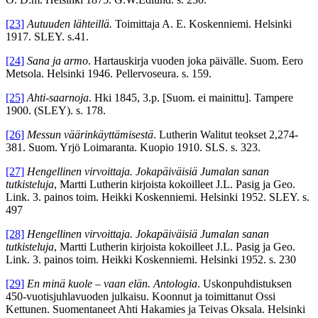
[23]
Autuuden lähteillä.
Toimittaja A. E. Koskenniemi. Helsinki
1917. SLEY. s.41.
[24]
Sana ja armo
. Hartauskirja vuoden joka päivälle. Suom. Eero
Metsola. Helsinki 1946. Pellervoseura. s. 159.
[25]
Ahti-saarnoja
. Hki 1845, 3.p. [Suom. ei mainittu]. Tampere
1900. (SLEY). s. 178.
[26]
Messun väärinkäyttämisestä
. Lutherin Walitut teokset 2,274-
381. Suom. Yrjö Loimaranta. Kuopio 1910. SLS. s. 323.
[27]
Hengellinen virvoittaja. Jokapäiväisiä Jumalan sanan
tutkisteluja
, Martti Lutherin kirjoista kokoilleet J.L. Pasig ja Geo.
Link. 3. painos toim. Heikki Koskenniemi. Helsinki 1952. SLEY. s.
497
[28]
Hengellinen virvoittaja. Jokapäiväisiä Jumalan sanan
tutkisteluja
, Martti Lutherin kirjoista kokoilleet J.L. Pasig ja Geo.
Link. 3. painos toim. Heikki Koskenniemi. Helsinki 1952. s. 230
[29]
En minä kuole – vaan elän. Antologia
. Uskonpuhdistuksen
450-vuotisjuhlavuoden julkaisu. Koonnut ja toimittanut Ossi
Kettunen. Suomentaneet Ahti Hakamies ja Teivas Oksala. Helsinki