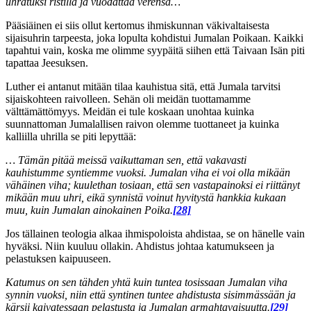
uhratuksi ristillä ja vuodattaa verensä…
Pääsiäinen ei siis ollut kertomus ihmiskunnan väkivaltaisesta
sijaisuhrin tarpeesta, joka lopulta kohdistui Jumalan Poikaan. Kaikki
tapahtui vain, koska me olimme syypäitä siihen että Taivaan Isän piti
tapattaa Jeesuksen.
Luther ei antanut mitään tilaa kauhistua sitä, että Jumala tarvitsi
sijaiskohteen raivolleen. Sehän oli meidän tuottamamme
välttämättömyys. Meidän ei tule koskaan unohtaa kuinka
suunnattoman Jumalallisen raivon olemme tuottaneet ja kuinka
kalliilla uhrilla se piti lepyttää:
… Tämän pitää meissä vaikuttaman sen, että vakavasti
kauhistumme syntiemme vuoksi. Jumalan viha ei voi olla mikään
vähäinen viha; kuulethan tosiaan, että sen vastapainoksi ei riittänyt
mikään muu uhri, eikä synnistä voinut hyvitystä hankkia kukaan
muu, kuin Jumalan ainokainen Poika.
[28]
Jos tällainen teologia alkaa ihmispoloista ahdistaa, se on hänelle vain
hyväksi. Niin kuuluu ollakin. Ahdistus johtaa katumukseen ja
pelastuksen kaipuuseen.
Katumus on sen tähden yhtä kuin tuntea tosissaan Jumalan viha
synnin vuoksi, niin että syntinen tuntee ahdistusta sisimmässään ja
kärsii kaivatessaan pelastusta ja Jumalan armahtavaisuutta.
[29]