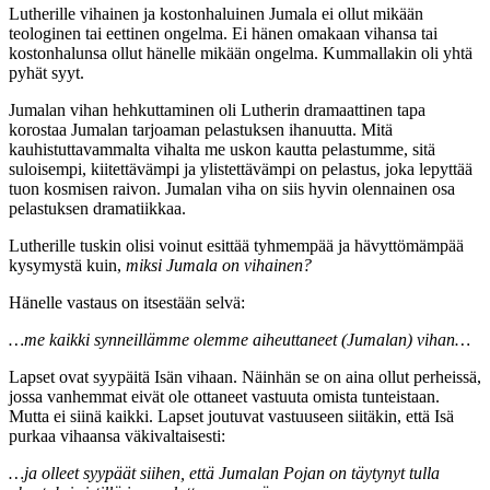
Lutherille vihainen ja kostonhaluinen Jumala ei ollut mikään
teologinen tai eettinen ongelma. Ei hänen omakaan vihansa tai
kostonhalunsa ollut hänelle mikään ongelma. Kummallakin oli yhtä
pyhät syyt.
Jumalan vihan hehkuttaminen oli Lutherin dramaattinen tapa
korostaa Jumalan tarjoaman pelastuksen ihanuutta. Mitä
kauhistuttavammalta vihalta me uskon kautta pelastumme, sitä
suloisempi, kiitettävämpi ja ylistettävämpi on pelastus, joka lepyttää
tuon kosmisen raivon. Jumalan viha on siis hyvin olennainen osa
pelastuksen dramatiikkaa.
Lutherille tuskin olisi voinut esittää tyhmempää ja hävyttömämpää
kysymystä kuin,
miksi Jumala on vihainen?
Hänelle vastaus on itsestään selvä:
…me kaikki synneillämme olemme aiheuttaneet (Jumalan) vihan…
Lapset ovat syypäitä Isän vihaan. Näinhän se on aina ollut perheissä,
jossa vanhemmat eivät ole ottaneet vastuuta omista tunteistaan.
Mutta ei siinä kaikki. Lapset joutuvat vastuuseen siitäkin, että Isä
purkaa vihaansa väkivaltaisesti:
…ja olleet syypäät siihen, että Jumalan Pojan on täytynyt tulla