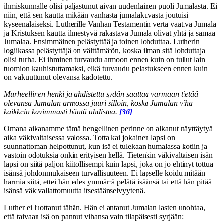
ihmiskunnalle olisi paljastunut aivan uudenlainen puoli Jumalasta. Ei
niin, että sen kautta mikään vanhasta jumalakuvasta joutuisi
kyseenalaiseksi. Lutherille Vanhan Testamentin verta vaativa Jumala
ja Kristuksen kautta ilmestyvä rakastava Jumala olivat yhtä ja samaa
Jumalaa. Ensimmäinen pelästyttää ja toinen lohduttaa. Lutherin
logiikassa pelästyttäjä on välttämätön, koska ilman sitä lohduttaja
olisi turha. Ei ihminen turvaudu armoon ennen kuin on tullut lain
tuomion kauhistuttamaksi, eikä turvaudu pelastukseen ennen kuin
on vakuuttunut olevansa kadotettu.
Murheellinen henki ja ahdistettu sydän saattaa varmaan tietää
olevansa Jumalan armossa juuri silloin, koska Jumalan viha
kaikkein kovimmasti häntä ahdistaa.
[36]
Omana aikanamme tämä hengellinen perinne on alkanut näyttäytyä
aika väkivaltaisessa valossa. Totta kai jokainen lapsi on
suunnattoman helpottunut, kun isä ei tulekaan humalassa kotiin ja
vastoin odotuksia onkin erityisen hellä. Tietenkin väkivaltaisen isän
lapsi on siitä paljon kiitollisempi kuin lapsi, joka on jo ehtinyt tottua
isänsä johdonmukaiseen turvallisuuteen. Ei lapselle koidu mitään
harmia siitä, ettei hän edes ymmärrä pelätä isäänsä tai että hän pitää
isänsä väkivallattomuutta itsestäänselvyytenä.
Luther ei luottanut tähän. Hän ei antanut Jumalan lasten unohtaa,
että taivaan isä on pannut vihansa vain tilapäisesti syrjään: