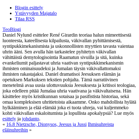
Blogin esittely
Ystävyyden Majatalo
Tilaa RSS
TeoBlogi
Daniel Nylund esittelee René Girardin teoriaa halun mimeettisestä
luonteesta, kateellisesta kilpailusta, väkivallan pyhittämisestä,
syntipukkimekanismista ja uskonnollisten myyttien tavasta vaientaa
uhrin ääni. Sen avulla hän tarkastelee pyhitetyn väkivallan
vähittäistä demytologisointia Raamatun sivuilla ja sitä, kuinka
evankeliumit paljastavat uhria vaativan syntipukkimekanismin
ihmisten ominaisuudeksi ja Jumalan täysin väkivallattomaksi
ihmisten rakastajaksi. Daniel dramatisoi Jeesuksen elämän ja
opetuksen Markuksen tekstien pohjalta. Tämä narratiivinen
menetelmä avaa uusia ulottuvuuksia Jeesuksesta ja kritisoi teologiaa,
joka edelleen pitää Jumalaa uhria vaativana ja väkivaltaisena. Hän
käsittelee myös kristikunnan sotaisaa ja pasifistista historiaa, sekä
omaa kompleksisen uhritietoista aikaamme. Onko mahdollista hylätä
hylkääminen ja elää elämää joka ei tuota uhreja, vai kuljemmeko
kohti väkivallan eskaloitumista ja lopullista apokalypsiä? Lue myös
esittely
ja
johdanto
.
«
16.8 Nietzsche, Dionysos, Jeesus ja Jussi
Ihmisuhreista
eläinuhreihin
»