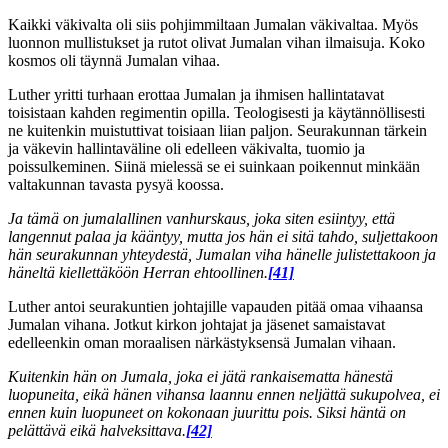
Kaikki väkivalta oli siis pohjimmiltaan Jumalan väkivaltaa. Myös
luonnon mullistukset ja rutot olivat Jumalan vihan ilmaisuja. Koko
kosmos oli täynnä Jumalan vihaa.
Luther yritti turhaan erottaa Jumalan ja ihmisen hallintatavat
toisistaan kahden regimentin opilla. Teologisesti ja käytännöllisesti
ne kuitenkin muistuttivat toisiaan liian paljon. Seurakunnan tärkein
ja väkevin hallintaväline oli edelleen väkivalta, tuomio ja
poissulkeminen. Siinä mielessä se ei suinkaan poikennut minkään
valtakunnan tavasta pysyä koossa.
Ja tämä on jumalallinen vanhurskaus, joka siten esiintyy, että
langennut palaa ja kääntyy, mutta jos hän ei sitä tahdo, suljettakoon
hän seurakunnan yhteydestä, Jumalan viha hänelle julistettakoon ja
häneltä kiellettäköön Herran ehtoollinen.
[41]
Luther antoi seurakuntien johtajille vapauden pitää omaa vihaansa
Jumalan vihana. Jotkut kirkon johtajat ja jäsenet samaistavat
edelleenkin oman moraalisen närkästyksensä Jumalan vihaan.
Kuitenkin hän on Jumala, joka ei jätä rankaisematta hänestä
luopuneita, eikä hänen vihansa laannu ennen neljättä sukupolvea, ei
ennen kuin luopuneet on kokonaan juurittu pois. Siksi häntä on
pelättävä eikä halveksittava.
[42]