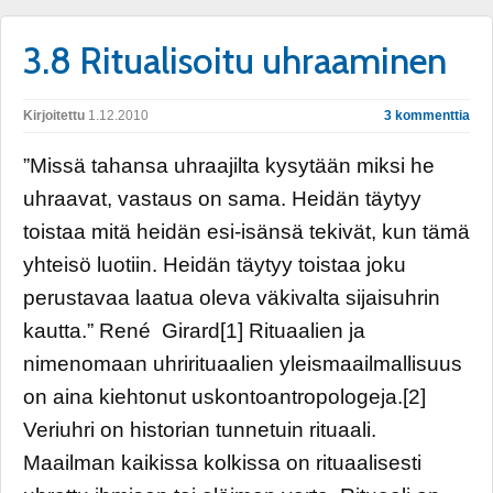
3.8 Ritualisoitu uhraaminen
Kirjoitettu
1.12.2010
3 kommenttia
”Missä tahansa uhraajilta kysytään miksi he
uhraavat, vastaus on sama. Heidän täytyy
toistaa mitä heidän esi-isänsä tekivät, kun tämä
yhteisö luotiin. Heidän täytyy toistaa joku
perustavaa laatua oleva väkivalta sijaisuhrin
kautta.” René Girard[1] Rituaalien ja
nimenomaan uhrirituaalien yleismaailmallisuus
on aina kiehtonut uskontoantropologeja.[2]
Veriuhri on historian tunnetuin rituaali.
Maailman kaikissa kolkissa on rituaalisesti