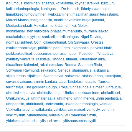
Kolumbus
,
kosminen järjestys
,
kotieläimiä
,
köyhät
,
Kreikka
,
kulttuuri
,
kulttuuriantropologia
,
kuningas
,
L. De Heusch
,
lähetyssaarnaaja
,
linnakkeet
,
lumoutumnen
,
lynkkaaminen
,
maailman suurin teurastamo
,
Marcel Mauss
,
marginaalisia
,
markkinavoimien hurjat jumalat
,
Mediaskandaali
,
Meksiko
,
merkitään uhriksi
,
Molok
,
monikansallisten yhtiöiden johajat
,
murhahuuto
,
murhien laakso
,
muukalaiset
,
myyttiset sankarit
,
narrikuningas
,
Nigel Davies
,
normaalisuhteet
,
Odin
,
oikeudettomat
,
Olli Sinivaara
,
Orestes
,
osakkeenomistajat
,
päälliköt
,
pahuuden inkarnaatio
,
palvotut idolit
,
poikkeukselliset
,
poppamies
,
porrastemppeli
,
Poseidon
,
Pyhäpäivä
,
pyhitetty väkivalta
,
rasisteja
,
Rhodos
,
rituaali
,
Rituaalinen aika
,
rituaalinen kalenteri
,
rokotuskeskus
,
Rooma
,
Saarinen Risto
,
Schwager Raymund
,
sekasorto
,
Seneca
,
shamaani
,
sijaiskärsijä
,
sijaisuhraus
,
sijoittajat
,
Skandinavia
,
sotavanki
,
status uhrina
,
statusjana
,
suvaistevaisuus
,
synnin kantaja
,
tabu
,
Taistelusimulaatio
,
Tanska
,
terroristeja
,
The goulden Bough
,
Troija
,
tunnesuhde eläimeen
,
uhrautua
,
uhreiksi kelpaavia
,
uhrifestivaaleja
,
Uhriksi merkkaaminen
,
uhrikulttuuri
,
Uhrikuninkuus
,
uhrimateriaalia
,
uhrimeno
,
uhrin merkki
,
uhrin puolustaja
,
uhripapisto
,
uhrirituaali
,
uhrivaranto
,
uskontoantropologia
,
vainuaa
,
Väkivalta ja pyhä
,
valtakunta
,
valtikka
,
vammaiset
,
verilöyly
,
veriuhri
,
vihkimysriitti
,
viihdemedia
,
Villieläin
,
W. Robertson Smith
,
yhteiskuntahierarkia
,
ylisuuri reviiri
,
ylösnousemusmyytit