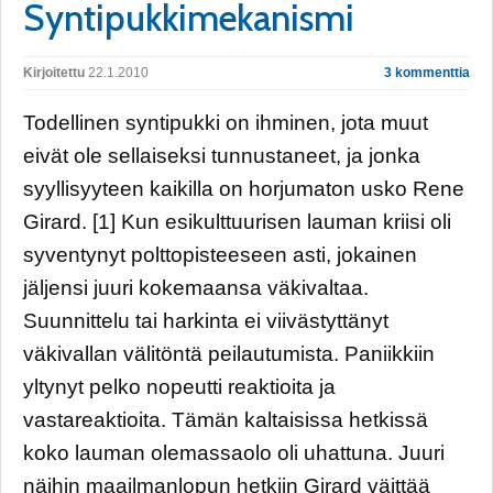
Syntipukkimekanismi
Kirjoitettu
22.1.2010
3 kommenttia
Todellinen syntipukki on ihminen, jota muut
eivät ole sellaiseksi tunnustaneet, ja jonka
syyllisyyteen kaikilla on horjumaton usko Rene
Girard. [1] Kun esikulttuurisen lauman kriisi oli
syventynyt polttopisteeseen asti, jokainen
jäljensi juuri kokemaansa väkivaltaa.
Suunnittelu tai harkinta ei viivästyttänyt
väkivallan välitöntä peilautumista. Paniikkiin
yltynyt pelko nopeutti reaktioita ja
vastareaktioita. Tämän kaltaisissa hetkissä
koko lauman olemassaolo oli uhattuna. Juuri
näihin maailmanlopun hetkiin Girard väittää