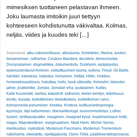
mimesiksen tuottaneen pelastavan ihmeen.
Joku laumasta imitoikin juuri tiettyyn
kohteeseen kohdistunutta väkivaltaa. Kolmas,
neljäs, viides ja kuudes teki […]
Avainsanat:
alku-uskonnollisuus
,
alkulauma
,
Aristoteles
,
Ateena
,
avuton
,
besserwisser
,
catharma
,
Cesáreo Bandera
,
decidere
,
demonisoida
,
Dionysialainen
,
dogmatiikka
,
dokumentoitu
,
Durkheim
,
epäjärjestys
,
epämuodostunut ihminen
,
esikulttuurinen lauma
,
euforia
,
Freud
,
Gil Bailie
,
häirikkö
,
halveksia
,
helpotus
,
hirmuinen
,
hirttää
,
Hitler
,
Hobbes
,
homoseksuaalisuus
,
hukuttaa
,
hullu
,
hyvä väkivalta
,
ihmisuhri
,
Iskender
,
jahve
,
joukkoliike
,
Jumala
,
Jumalan viha
,
juutalainen
,
Kaifas
,
Kalle Kuusimäki
,
karitsa
,
katastrofi
,
katharsis
,
kielen kehitys
,
kiitollisuus
,
kirottu
,
kiusata
,
kollektiivinen itsetutkiskelu
,
kollektiivinen raivo
,
kolmannesta puhuminen
,
Kreikka
,
Kristeva
,
kulttuuriantropologia
,
kyynisyys
,
läpi katsominen
,
liberaaliteologit
,
luonnonmullistus
,
Luther
,
luuseri
,
lynkkausjoukko
,
maaginen
,
maagiset kyvyt
,
maailmanlopun hetki
,
magia
,
Majesteettinen
,
marginaalinen
,
Mark Heim
,
Michel Serres
,
mielikuvitus
,
mykistävä
,
Mysterium Fascinans
,
Mysterium Tremendum
,
näköharha
,
oikeutettu
,
opettajakunta
,
Osmo Tiililä
,
päätöksentekoprosessi
,