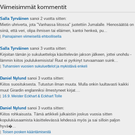
Viimeisimmät kommentit
Salla Tyrväinen
sanoi
2 vuotta sitten:
Mietin uhriverta, jota "Vanhassa liitossa" juotettiin Jumalalle. Hienosäätöä on
siinä, että veri, olipa ihmisen tai eläimen, kantoi henkeä, pu...
⌊
Painajainen viimeisellä ehtoollisella
Salla Tyrväinen
sanoi
3 vuotta sitten:
Kirjoitan tämän jo sukuluetteloja käsittelevän jakson jälkeen, jottei unohdu -
lämmin kiitos joululukemisista! Ruut ei pyrkinyt turvaamaan suink...
⌊
Tuhansien vuosien sukuluettelot ja mykistävä enkeli
Daniel Nylund
sanoi
3 vuotta sitten:
Kiitos suosituksesta. Tutustun ilman muuta. Mulla onkin luultavasti kaikki
muut Girardin englanniksi ilmestyneet kirjat....
⌊
16.9. Meister Eckhart & Eckhart Tolle
Daniel Nylund
sanoi
3 vuotta sitten:
Kiitos rohkaisusta. Tämä artikkeli julkaistiin joskus vuosia sitten
kopulukiusaamista käsittelevässä lehdessä myös ja sai silloin paljon
hyvä�...
⌊
Toisen posken kääntämisestä