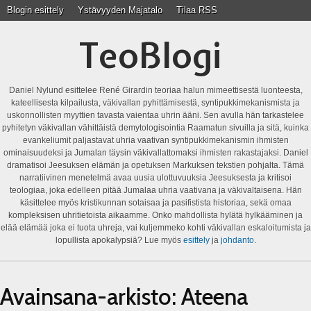
Blogin esittely
Ystävyyden Majatalo
Tilaa RSS
TeoBlogi
Daniel Nylund esittelee René Girardin teoriaa halun mimeettisestä luonteesta,
kateellisesta kilpailusta, väkivallan pyhittämisestä, syntipukkimekanismista ja
uskonnollisten myyttien tavasta vaientaa uhrin ääni. Sen avulla hän tarkastelee
pyhitetyn väkivallan vähittäistä demytologisointia Raamatun sivuilla ja sitä, kuinka
evankeliumit paljastavat uhria vaativan syntipukkimekanismin ihmisten
ominaisuudeksi ja Jumalan täysin väkivallattomaksi ihmisten rakastajaksi. Daniel
dramatisoi Jeesuksen elämän ja opetuksen Markuksen tekstien pohjalta. Tämä
narratiivinen menetelmä avaa uusia ulottuvuuksia Jeesuksesta ja kritisoi
teologiaa, joka edelleen pitää Jumalaa uhria vaativana ja väkivaltaisena. Hän
käsittelee myös kristikunnan sotaisaa ja pasifistista historiaa, sekä omaa
kompleksisen uhritietoista aikaamme. Onko mahdollista hylätä hylkääminen ja
elää elämää joka ei tuota uhreja, vai kuljemmeko kohti väkivallan eskaloitumista ja
lopullista apokalypsiä? Lue myös
esittely
ja
johdanto
.
Avainsana-arkisto:
Ateena