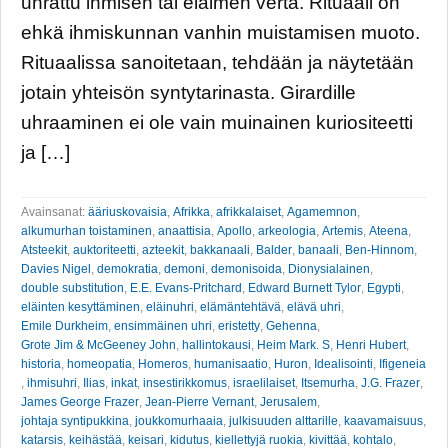
uhrattu ihmisen tai eläimen verta. Rituaali on
ehkä ihmiskunnan vanhin muistamisen muoto.
Rituaalissa sanoitetaan, tehdään ja näytetään
jotain yhteisön syntytarinasta. Girardille
uhraaminen ei ole vain muinainen kuriositeetti
ja […]
Avainsanat:
ääriuskovaisia
,
Afrikka
,
afrikkalaiset
,
Agamemnon
,
alkumurhan toistaminen
,
anaattisia
,
Apollo
,
arkeologia
,
Artemis
,
Ateena
,
Atsteekit
,
auktoriteetti
,
azteekit
,
bakkanaali
,
Balder
,
banaali
,
Ben-Hinnom
,
Davies Nigel
,
demokratia
,
demoni
,
demonisoida
,
Dionysialainen
,
double substitution
,
E.E. Evans-Pritchard
,
Edward Burnett Tylor
,
Egypti
,
eläinten kesyttäminen
,
eläinuhri
,
elämäntehtävä
,
elävä uhri
,
Emile Durkheim
,
ensimmäinen uhri
,
eristetty
,
Gehenna
,
Grote Jim & McGeeney John
,
hallintokausi
,
Heim Mark. S
,
Henri Hubert
,
historia
,
homeopatia
,
Homeros
,
humanisaatio
,
Huron
,
Idealisointi
,
Ifigeneia
,
ihmisuhri
,
Ilias
,
inkat
,
insestirikkomus
,
israelilaiset
,
Itsemurha
,
J.G. Frazer
,
James George Frazer
,
Jean-Pierre Vernant
,
Jerusalem
,
johtaja syntipukkina
,
joukkomurhaaia
,
julkisuuden alttarille
,
kaavamaisuus
,
katarsis
,
keihästää
,
keisari
,
kidutus
,
kiellettyjä ruokia
,
kivittää
,
kohtalo
,