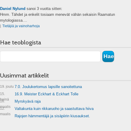
Daniel Nylund
sanoi
3 vuotta sitten:
Hmm. Tähdet ja enkelit tosiaam menevät vähän sekaisin Raamatun
mytologiassa....
⌊
Tietäjiä ja vainoharhoja
Hae teoblogista
Uusimmat artikkelit
19. joulu
7.0. Joulukertomus lapsille sanoitettuna
15.
16.9. Meister Eckhart & Eckhart Tolle
heinä
16.
Myrskyävä raja
maalis
12.
Valtakunta kuin rikkaruoho ja saastuttava hiiva
maalis
Rajojen hämmentäjä ja sisäpiirin kiusaukset.