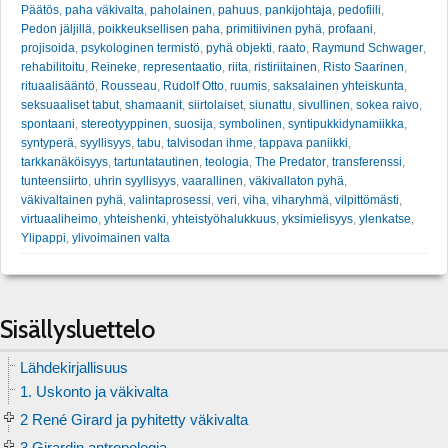
Päätös
,
paha väkivalta
,
paholainen
,
pahuus
,
pankijohtaja
,
pedofiili
,
Pedon jäljillä
,
poikkeuksellisen paha
,
primitiivinen pyhä
,
profaani
,
projisoida
,
psykologinen termistö
,
pyhä objekti
,
raato
,
Raymund Schwager
,
rehabilitoitu
,
Reineke
,
representaatio
,
riita
,
ristiriitainen
,
Risto Saarinen
,
rituaalisääntö
,
Rousseau
,
Rudolf Otto
,
ruumis
,
saksalainen yhteiskunta
,
seksuaaliset tabut
,
shamaanit
,
siirtolaiset
,
siunattu
,
sivullinen
,
sokea raivo
,
spontaani
,
stereotyyppinen
,
suosija
,
symbolinen
,
syntipukkidynamiikka
,
syntyperä
,
syyllisyys
,
tabu
,
talvisodan ihme
,
tappava paniikki
,
tarkkanäköisyys
,
tartuntatautinen
,
teologia
,
The Predator
,
transferenssi
,
tunteensiirto
,
uhrin syyllisyys
,
vaarallinen
,
väkivallaton pyhä
,
väkivaltainen pyhä
,
valintaprosessi
,
veri
,
viha
,
viharyhmä
,
vilpittömästi
,
virtuaaliheimo
,
yhteishenki
,
yhteistyöhalukkuus
,
yksimielisyys
,
ylenkatse
,
Ylipappi
,
ylivoimainen valta
Sisällysluettelo
Lähdekirjallisuus
1. Uskonto ja väkivalta
2 René Girard ja pyhitetty väkivalta
3 Girardin antropologia