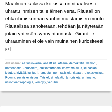
Maailman kaikissa kolkissa on rituaalisesti
uhrattu ihmisen tai eläimen verta. Rituaali on
ehkä ihmiskunnan vanhin muistamisen muoto.
Rituaalissa sanoitetaan, tehdään ja näytetään
jotain yhteisön synnyintarinasta. Girardille
uhraaminen ei ole vain muinainen kuriositeetti
ja […]
Avainsanat:
ääriuskovaisia
,
anaattisia
,
Ateena
,
demokratia
,
demoni
,
homeopatia
,
Jerusalem
,
joukkomurhaaia
,
kaavamaisuus
,
keihästää
,
kidutus
,
kivittää
,
kulttuuri
,
lumoutumnen
,
rasisteja
,
rituaali
,
rokotuskeskus
,
Rooma
,
suvaistevaisuus
,
Taistelusimulaatio
,
terroristeja
,
uhrimeno
,
uskontoantropologia
,
verilöyly
,
veriuhri