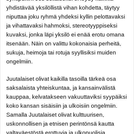
yhdistävää yksilöllistä vihan kohdetta, täytyy
niputtaa joku ryhmä yhdeksi kyllin pelottavaksi
ja vihattavaksi hahmoksi, stereotyyppiseksi
kuvaksi, jonka läpi yksilö ei enää erotu omana
itsenään. Näin on valittu kokonaisia perheitä,
sukuja, heimoja tai rotuja syyllisiksi muiden
ongelmiin.
Juutalaiset olivat kaikilla tasoilla tärkeä osa
saksalaista yhteiskuntaa, ja kansainvälistä
kauppaa, kelvatakseen vakuuttaviksi syypäiksi
koko kansan sisäisiin ja ulkoisiin ongelmiin.
Samalla Juutalaiset olivat kulttuurisen,
uskonnollisen ja etnisen perintönsä kautta
valtaväestöstä erottuvia ja ulkopuolisia.