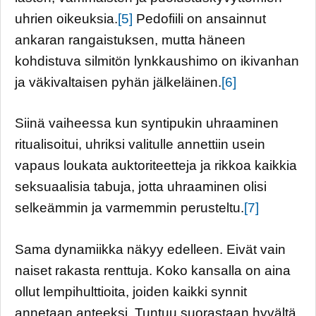
uhrien oikeuksia.
[5]
Pedofiili on ansainnut
ankaran rangaistuksen, mutta häneen
kohdistuva silmitön lynkkaushimo on ikivanhan
ja väkivaltaisen pyhän jälkeläinen.
[6]
Siinä vaiheessa kun syntipukin uhraaminen
ritualisoitui, uhriksi valitulle annettiin usein
vapaus loukata auktoriteetteja ja rikkoa kaikkia
seksuaalisia tabuja, jotta uhraaminen olisi
selkeämmin ja varmemmin perusteltu.
[7]
Sama dynamiikka näkyy edelleen. Eivät vain
naiset rakasta renttuja. Koko kansalla on aina
ollut lempihulttioita, joiden kaikki synnit
annetaan anteeksi. Tuntuu suorastaan hyvältä,