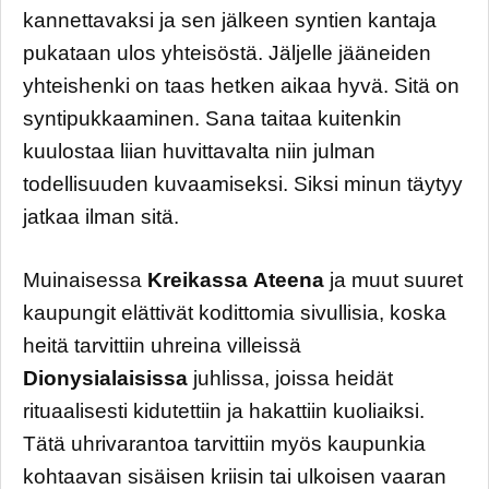
kannettavaksi ja sen jälkeen syntien kantaja
pukataan ulos yhteisöstä. Jäljelle jääneiden
yhteishenki on taas hetken aikaa hyvä. Sitä on
syntipukkaaminen. Sana taitaa kuitenkin
kuulostaa liian huvittavalta niin julman
todellisuuden kuvaamiseksi. Siksi minun täytyy
jatkaa ilman sitä.
Muinaisessa
Kreikassa
Ateena
ja muut suuret
kaupungit elättivät kodittomia sivullisia, koska
heitä tarvittiin uhreina villeissä
Dionysialaisissa
juhlissa, joissa heidät
rituaalisesti kidutettiin ja hakattiin kuoliaiksi.
Tätä uhrivarantoa tarvittiin myös kaupunkia
kohtaavan sisäisen kriisin tai ulkoisen vaaran