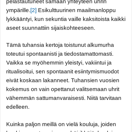
pelastautuneet samaan yhteyteen uhrin
ympärille.
[2]
Esikulttuurinen maailmanloppu
lykkääntyi, kun sekuntia vaille kaksitoista kaikki
aseet suunnattiin sijaiskohteeseen.
Tämä tuhansia kertoja toistunut alkumurha
toteutui spontaanisti ja tiedostamattomasti.
Vaikka se myöhemmin yleistyi, vakiintui ja
ritualisoitui, sen spontaanit esiintymismuodot
eivät koskaan lakanneet. Tuhansien vuosien
kokemus on vain opettanut valitsemaan uhrit
vähemmän sattumanvaraisesti. Niitä tarvitaan
edelleen.
Kuinka paljon meillä on vielä kouluja, joiden