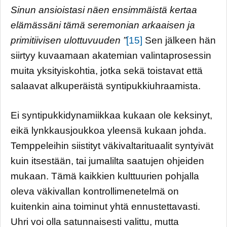
Sinun ansioistasi näen ensimmäistä kertaa
elämässäni tämä seremonian arkaaisen ja
primitiivisen ulottuvuuden ”
[15]
Sen jälkeen hän
siirtyy kuvaamaan akatemian valintaprosessin
muita yksityiskohtia, jotka sekä toistavat että
salaavat alkuperäistä syntipukkiuhraamista.
Ei syntipukkidynamiikkaa kukaan ole keksinyt,
eikä lynkkausjoukkoa yleensä kukaan johda.
Temppeleihin siistityt väkivaltarituaalit syntyivät
kuin itsestään, tai jumalilta saatujen ohjeiden
mukaan. Tämä kaikkien kulttuurien pohjalla
oleva väkivallan kontrollimenetelmä on
kuitenkin aina toiminut yhtä ennustettavasti.
Uhri voi olla satunnaisesti valittu, mutta