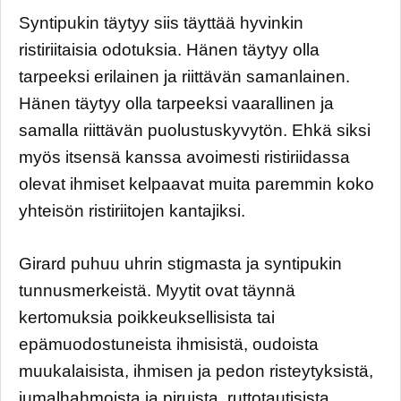
Syntipukin täytyy siis täyttää hyvinkin
ristiriitaisia odotuksia. Hänen täytyy olla
tarpeeksi erilainen ja riittävän samanlainen.
Hänen täytyy olla tarpeeksi vaarallinen ja
samalla riittävän puolustuskyvytön. Ehkä siksi
myös itsensä kanssa avoimesti ristiriidassa
olevat ihmiset kelpaavat muita paremmin koko
yhteisön ristiriitojen kantajiksi.
Girard puhuu uhrin stigmasta ja syntipukin
tunnusmerkeistä. Myytit ovat täynnä
kertomuksia poikkeuksellisista tai
epämuodostuneista ihmisistä, oudoista
muukalaisista, ihmisen ja pedon risteytyksistä,
jumalhahmoista ja piruista, ruttotautisista