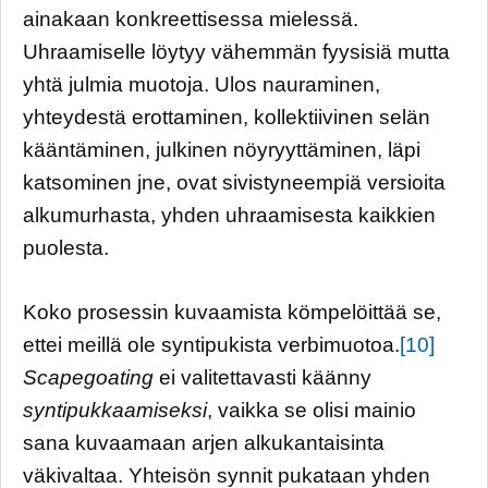
ainakaan konkreettisessa mielessä.
Uhraamiselle löytyy vähemmän fyysisiä mutta
yhtä julmia muotoja. Ulos nauraminen,
yhteydestä erottaminen, kollektiivinen selän
kääntäminen, julkinen nöyryyttäminen, läpi
katsominen jne, ovat sivistyneempiä versioita
alkumurhasta, yhden uhraamisesta kaikkien
puolesta.
Koko prosessin kuvaamista kömpelöittää se,
ettei meillä ole syntipukista verbimuotoa.
[10]
Scapegoating
ei valitettavasti käänny
syntipukkaamiseksi
, vaikka se olisi mainio
sana kuvaamaan arjen alkukantaisinta
väkivaltaa. Yhteisön synnit pukataan yhden