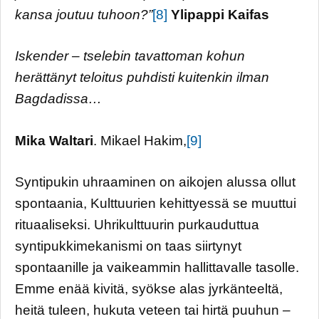
kansa joutuu tuhoon?”
[8]
Ylipappi Kaifas
Iskender – tselebin tavattoman kohun
herättänyt teloitus puhdisti kuitenkin ilman
Bagdadissa…
Mika Waltari
. Mikael Hakim,
[9]
Syntipukin uhraaminen on aikojen alussa ollut
spontaania, Kulttuurien kehittyessä se muuttui
rituaaliseksi. Uhrikulttuurin purkauduttua
syntipukkimekanismi on taas siirtynyt
spontaanille ja vaikeammin hallittavalle tasolle.
Emme enää kivitä, syökse alas jyrkänteeltä,
heitä tuleen, hukuta veteen tai hirtä puuhun –