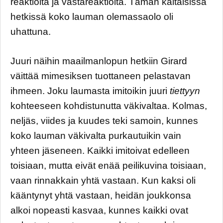
reaktioita ja vastareaktioita. Tämän kaltaisissa
hetkissä koko lauman olemassaolo oli
uhattuna.
Juuri näihin maailmanlopun hetkiin Girard
väittää mimesiksen tuottaneen pelastavan
ihmeen. Joku laumasta imitoikin juuri
tiettyyn
kohteeseen kohdistunutta väkivaltaa. Kolmas,
neljäs, viides ja kuudes teki samoin, kunnes
koko lauman väkivalta purkautuikin vain
yhteen jäseneen. Kaikki imitoivat edelleen
toisiaan, mutta eivät enää peilikuvina toisiaan,
vaan rinnakkain yhtä vastaan. Kun kaksi oli
kääntynyt yhtä vastaan, heidän joukkonsa
alkoi nopeasti kasvaa, kunnes kaikki ovat