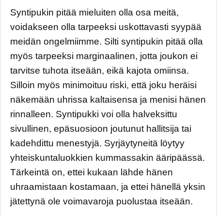
Syntipukin pitää mieluiten olla osa meitä,
voidakseen olla tarpeeksi uskottavasti syypää
meidän ongelmiimme. Silti syntipukin pitää olla
myös tarpeeksi marginaalinen, jotta joukon ei
tarvitse tuhota itseään, eikä kajota omiinsa.
Silloin myös minimoituu riski, että joku heräisi
näkemään uhrissa kaltaisensa ja menisi hänen
rinnalleen. Syntipukki voi olla halveksittu
sivullinen, epäsuosioon joutunut hallitsija tai
kadehdittu menestyjä. Syrjäytyneitä löytyy
yhteiskuntaluokkien kummassakin ääripäässä.
Tärkeintä on, ettei kukaan lähde hänen
uhraamistaan kostamaan, ja ettei hänellä yksin
jätettynä ole voimavaroja puolustaa itseään.