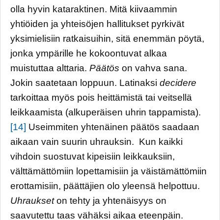
olla hyvin kataraktinen. Mitä kiivaammin
yhtiöiden ja yhteisöjen hallitukset pyrkivät
yksimielisiin ratkaisuihin, sitä enemmän pöytä,
jonka ympärille he kokoontuvat alkaa
muistuttaa alttaria.
Päätös
on vahva sana.
Jokin saatetaan loppuun. Latinaksi
decidere
tarkoittaa myös pois heittämistä tai veitsellä
leikkaamista (alkuperäisen uhrin tappamista).
[14]
Useimmiten yhtenäinen päätös saadaan
aikaan vain suurin uhrauksin. Kun kaikki
vihdoin suostuvat kipeisiin leikkauksiin,
välttämättömiin lopettamisiin ja väistämättömiin
erottamisiin, päättäjien olo yleensä helpottuu.
Uhraukset
on tehty ja yhtenäisyys on
saavutettu taas vähäksi aikaa eteenpäin.