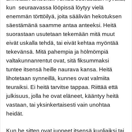
kun seuraavassa lööpissä löytyy vielä
enemmän törttöilyä, joita säälivän hekotuksen
säestämänä saamme antaa anteeksi. Heitä
suorastaan usutetaan tekemään mitä muut
eivät uskalla tehdä, tai eivät kehtaa myöntää
tekevänsä. Mitä pahempia ja hölmömpiä
valtakunnanrentut ovat, sitä fiksummaksi
tuntee itsensä heille naurava kansa. Heitä
lihotetaan synneillä, kunnes ovat valmiita
teuraiksi. Ei heitä tarvitse tappaa. Riittää että
julkisuus, jolla he ovat eläneet, kääntyy heitä
vastaan, tai yksinkertaisesti vain unohtaa
heidät.
Kun he sitten ovat juoneet itsensä kuoliaiksi tai