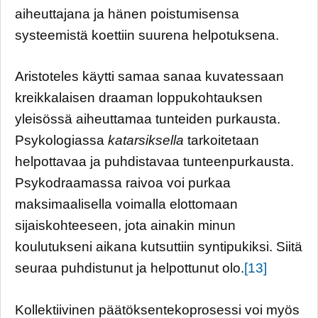
aiheuttajana ja hänen poistumisensa
systeemistä koettiin suurena helpotuksena.
Aristoteles käytti samaa sanaa kuvatessaan
kreikkalaisen draaman loppukohtauksen
yleisössä aiheuttamaa tunteiden purkausta.
Psykologiassa
katarsiksella
tarkoitetaan
helpottavaa ja puhdistavaa tunteenpurkausta.
Psykodraamassa raivoa voi purkaa
maksimaalisella voimalla elottomaan
sijaiskohteeseen, jota ainakin minun
koulutukseni aikana kutsuttiin syntipukiksi. Siitä
seuraa puhdistunut ja helpottunut olo.
[13]
Kollektiivinen päätöksentekoprosessi voi myös