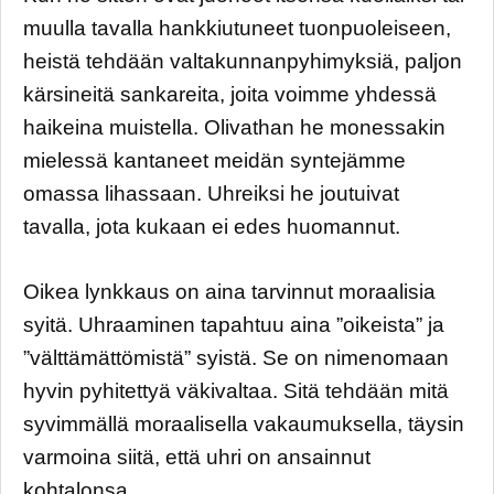
muulla tavalla hankkiutuneet tuonpuoleiseen,
heistä tehdään valtakunnanpyhimyksiä, paljon
kärsineitä sankareita, joita voimme yhdessä
haikeina muistella. Olivathan he monessakin
mielessä kantaneet meidän syntejämme
omassa lihassaan. Uhreiksi he joutuivat
tavalla, jota kukaan ei edes huomannut.
Oikea lynkkaus on aina tarvinnut moraalisia
syitä. Uhraaminen tapahtuu aina ”oikeista” ja
”välttämättömistä” syistä. Se on nimenomaan
hyvin pyhitettyä väkivaltaa. Sitä tehdään mitä
syvimmällä moraalisella vakaumuksella, täysin
varmoina siitä, että uhri on ansainnut
kohtalonsa.