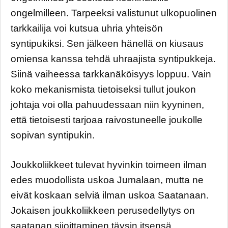
ongelmilleen. Tarpeeksi valistunut ulkopuolinen
tarkkailija voi kutsua uhria yhteisön
syntipukiksi. Sen jälkeen hänellä on kiusaus
omiensa kanssa tehdä uhraajista syntipukkeja.
Siinä vaiheessa tarkkanäköisyys loppuu. Vain
koko mekanismista tietoiseksi tullut joukon
johtaja voi olla pahuudessaan niin kyyninen,
että tietoisesti tarjoaa raivostuneelle joukolle
sopivan syntipukin.
Joukkoliikkeet tulevat hyvinkin toimeen ilman
edes muodollista uskoa Jumalaan, mutta ne
eivät koskaan selviä ilman uskoa Saatanaan.
Jokaisen joukkoliikkeen perusedellytys on
saatanan sijoittaminen täysin itsensä