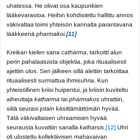
uhatessa. He olivat osa kaupunkien
lääkevarastoa. Heihin kohdistettu hallittu annos
väkivaltaa toimi yhteisön kannalta parantavana
lääkkeenä
pharmakoi.
[11]
Kreikan kielen sana
catharma
, tarkoitti alun
perin pahalaatuista objektia, joka rituaalisesti
ajettiin ulos. Sen jälkeen sillä alettiin tarkoittaa
rituaalisesti surmattua ihmisuhria. Kun
yhteisöllinen kriisi huipentui, ja kriisin kuviteltu
aiheuttaja
katharma
tai
pharmakos
uhrattiin,
siitä seurasi jotain käsittämättömän hyvää.
Tätä väkivaltaisen uhraamisen hyvää
seurausta kuvattiin sanalla
katharsis
.
[12]
Uhri
oli ulostettu kollektiivisen mahavaivan