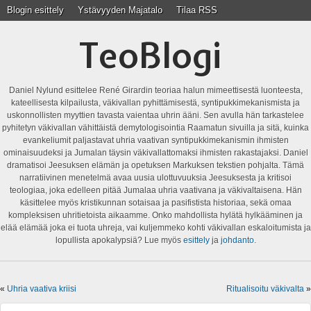
Blogin esittely
Ystävyyden Majatalo
Tilaa RSS
TeoBlogi
Daniel Nylund esittelee René Girardin teoriaa halun mimeettisestä luonteesta,
kateellisesta kilpailusta, väkivallan pyhittämisestä, syntipukkimekanismista ja
uskonnollisten myyttien tavasta vaientaa uhrin ääni. Sen avulla hän tarkastelee
pyhitetyn väkivallan vähittäistä demytologisointia Raamatun sivuilla ja sitä, kuinka
evankeliumit paljastavat uhria vaativan syntipukkimekanismin ihmisten
ominaisuudeksi ja Jumalan täysin väkivallattomaksi ihmisten rakastajaksi. Daniel
dramatisoi Jeesuksen elämän ja opetuksen Markuksen tekstien pohjalta. Tämä
narratiivinen menetelmä avaa uusia ulottuvuuksia Jeesuksesta ja kritisoi
teologiaa, joka edelleen pitää Jumalaa uhria vaativana ja väkivaltaisena. Hän
käsittelee myös kristikunnan sotaisaa ja pasifistista historiaa, sekä omaa
kompleksisen uhritietoista aikaamme. Onko mahdollista hylätä hylkääminen ja
elää elämää joka ei tuota uhreja, vai kuljemmeko kohti väkivallan eskaloitumista ja
lopullista apokalypsiä? Lue myös
esittely
ja
johdanto
.
«
Uhria vaativa kriisi
Ritualisoitu väkivalta
»