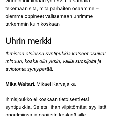
vihdoin toimimaan yhdessä ja samalla
tekemään sitä, mitä parhaiten osaamme –
olemme oppineet valitsemaan uhrimme
tarkemmin kuin koskaan
Uhrin merkki
Ihmisten etsiessä syntipukkia katseet osuivat
minuun, koska olin yksin, vailla suosijoita ja
aviotonta syntyperää.
Mika Waltari.
Mikael Karvajalka
Ihmisjoukko ei koskaan tietoisesti etsi
syntipukkia. Se etsii ihan vilpittömästi syyllistä
ongelmiinsa ja osoitetta keskinäisille