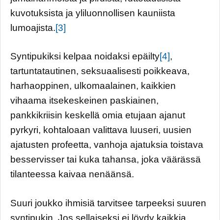
kuvotuksista ja yliluonnollisen kauniista
lumoajista.
[3]
Syntipukiksi kelpaa noidaksi epäilty
[4]
,
tartuntatautinen, seksuaalisesti poikkeava,
harhaoppinen, ulkomaalainen, kaikkien
vihaama itsekeskeinen paskiainen,
pankkikriisin keskellä omia etujaan ajanut
pyrkyri, kohtaloaan valittava luuseri, uusien
ajatusten profeetta, vanhoja ajatuksia toistava
besservisser tai kuka tahansa, joka väärässä
tilanteessa kaivaa nenäänsä.
Suuri joukko ihmisiä tarvitsee tarpeeksi suuren
syntipukin. Jos sellaiseksi ei löydy kaikkia