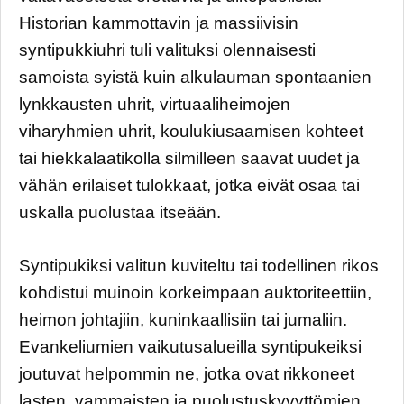
Historian kammottavin ja massiivisin
syntipukkiuhri tuli valituksi olennaisesti
samoista syistä kuin alkulauman spontaanien
lynkkausten uhrit, virtuaaliheimojen
viharyhmien uhrit, koulukiusaamisen kohteet
tai hiekkalaatikolla silmilleen saavat uudet ja
vähän erilaiset tulokkaat, jotka eivät osaa tai
uskalla puolustaa itseään.
Syntipukiksi valitun kuviteltu tai todellinen rikos
kohdistui muinoin korkeimpaan auktoriteettiin,
heimon johtajiin, kuninkaallisiin tai jumaliin.
Evankeliumien vaikutusalueilla syntipukeiksi
joutuvat helpommin ne, jotka ovat rikkoneet
lasten, vammaisten ja puolustuskyvyttömien