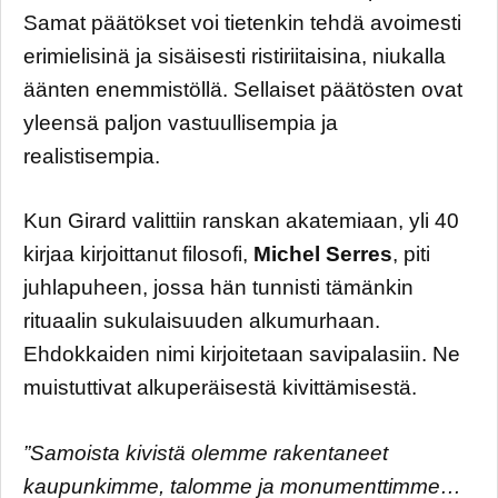
Samat päätökset voi tietenkin tehdä avoimesti
erimielisinä ja sisäisesti ristiriitaisina, niukalla
äänten enemmistöllä. Sellaiset päätösten ovat
yleensä paljon vastuullisempia ja
realistisempia.
Kun Girard valittiin ranskan akatemiaan, yli 40
kirjaa kirjoittanut filosofi,
Michel Serres
, piti
juhlapuheen, jossa hän tunnisti tämänkin
rituaalin sukulaisuuden alkumurhaan.
Ehdokkaiden nimi kirjoitetaan savipalasiin. Ne
muistuttivat alkuperäisestä kivittämisestä.
”Samoista kivistä olemme rakentaneet
kaupunkimme, talomme ja monumenttimme…