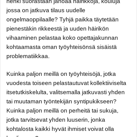
henki suorastaan janoaa häirikköjä, kouluja
jossa on jatkuva tilaus uudelle
ongelmaoppilaalle? Tyhjä paikka täytetään
pienestäkin rikkeestä ja uuden häirikön
vihaaminen pelastaa koko opettajakunnan
kohtaamasta oman työyhteisönsä sisäistä
problematiikkaa.
Kuinka paljon meillä on työyhteisöjä, jotka
vuodesta toiseen pelastautuvat kollektiiviselta
itsetutkiskelulta, valitsemalla jatkuvasti yhden
tai muutaman työntekijän syntipukikseen?
Kuinka paljon meillä on perheitä tai sukuja,
jotka tarvitsevat yhden luuserin, jonka
kohtalosta kaikki hyvät ihmiset voivat olla