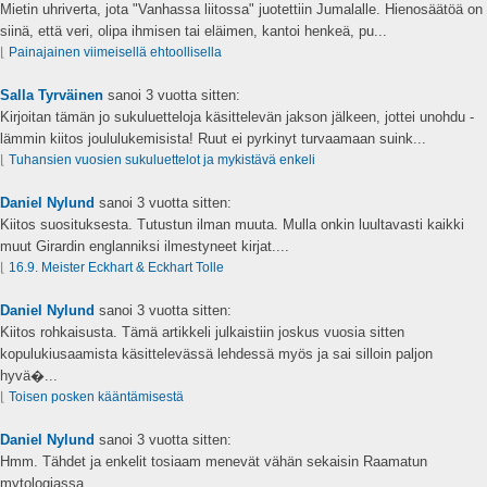
Mietin uhriverta, jota "Vanhassa liitossa" juotettiin Jumalalle. Hienosäätöä on
siinä, että veri, olipa ihmisen tai eläimen, kantoi henkeä, pu...
⌊
Painajainen viimeisellä ehtoollisella
Salla Tyrväinen
sanoi
3 vuotta sitten:
Kirjoitan tämän jo sukuluetteloja käsittelevän jakson jälkeen, jottei unohdu -
lämmin kiitos joululukemisista! Ruut ei pyrkinyt turvaamaan suink...
⌊
Tuhansien vuosien sukuluettelot ja mykistävä enkeli
Daniel Nylund
sanoi
3 vuotta sitten:
Kiitos suosituksesta. Tutustun ilman muuta. Mulla onkin luultavasti kaikki
muut Girardin englanniksi ilmestyneet kirjat....
⌊
16.9. Meister Eckhart & Eckhart Tolle
Daniel Nylund
sanoi
3 vuotta sitten:
Kiitos rohkaisusta. Tämä artikkeli julkaistiin joskus vuosia sitten
kopulukiusaamista käsittelevässä lehdessä myös ja sai silloin paljon
hyvä�...
⌊
Toisen posken kääntämisestä
Daniel Nylund
sanoi
3 vuotta sitten:
Hmm. Tähdet ja enkelit tosiaam menevät vähän sekaisin Raamatun
mytologiassa....