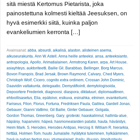
sitä miestä Kertomus Pietarista, joka
painostettuna kolmesti kieltää Jeesuksen, on
hyvä esimerkki siitä, kuinka paljon
evankeliumien kerronta […]
Avainsanat:
abba
,
absurdi
,
aikalisä
,
alaston
,
alisteinen asema
,
alkuseurakunta
,
Ann W. Astell
,
Anna heille anteeksi
,
ansa
,
anteeksianto
,
antropologia
,
Apollo
,
Arimatialainen
,
Armstrong Karen
,
arpa
,
Art House
,
asiayhteys
,
auktoriteetti
,
Bailie Gil
,
Barabbas
,
Bellinger
,
Borg Marcus
,
Bovon Franqois
,
Brad Jersak
,
Brown Raymond
,
Calvary
,
Ched Myers
,
Christoph Wolf
,
Cicero
,
cognito extra ordinem
,
Crossan John Dominic
,
Daavidin valtakunta
,
delegaatio
,
Demystifiointi
,
demytologisoida
,
Depoortere Frederiek
,
diagnoosi
,
diaspora
,
diktatuuri
,
diplomaattinen
,
ehtoollisasetus
,
Elia
,
epätoivo
,
esikuva
,
esinahka
,
etninen
,
evankeliumi
,
Fariseus
,
Filon
,
Florus
,
Fortuna
,
Fredriksen Paula
,
Galilea
,
Gardell Jonas
,
Gebauer
,
Gianni Vattimo
,
Gil Bailie
,
Ginter Gebauer
,
Golgata
,
Gordon Thomas
,
Greenberg. Gary
,
groteski
,
haaskalinnut
,
hallinta-alue
,
häpäisy
,
hapanviini
,
häpeä
,
hasmonealaisten palatsi
,
hauta
,
häväistys
,
Heim Mark. S
,
Herodes
,
Herodes Antipas
,
Herzog II. William R
,
hierarkia
,
hirttää
,
Holmen Tom
,
huuto Jumalalle
,
hylätyksi tuleminen
,
hylkääminen
,
hyvä ja pahan tiedon puu
,
idumealaiset
,
ihailu
,
illuusio
,
ilmoitustaulu
,