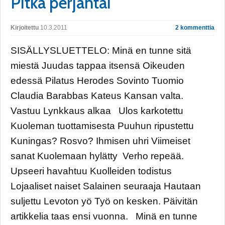
Pitkä perjantai
Kirjoitettu
10.3.2011
2 kommenttia
SISÄLLYSLUETTELO: Minä en tunne sitä
miestä Juudas tappaa itsensä Oikeuden
edessä Pilatus Herodes Sovinto Tuomio
Claudia Barabbas Kateus Kansan valta.
Vastuu Lynkkaus alkaa Ulos karkotettu
Kuoleman tuottamisesta Puuhun ripustettu
Kuningas? Rosvo? Ihmisen uhri Viimeiset
sanat Kuolemaan hylätty Verho repeää.
Upseeri havahtuu Kuolleiden todistus
Lojaaliset naiset Salainen seuraaja Hautaan
suljettu Levoton yö Työ on kesken. Päivitän
artikkelia taas ensi vuonna. Minä en tunne