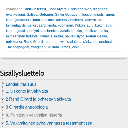
Avainsanat:
antiikin tekstit
,
Ched Myers
,
Christoph Wolf
,
diagnoosi
,
evankeliumi
,
Galilea
,
Gebauer
,
Ginter Gebauer
,
illuusio
,
impulsiivinen
,
itseohjautuvuus
,
John Hopkins
,
kansan vihollinen
,
katkera itku
,
kerrontatyyli
,
Kierkegaard
,
kirota
,
koominen
,
Kukon laulu
,
kukonlaulu
,
kuulua joukkoon
,
lynkkaushenki
,
maalaismoukka
,
mielikuvamatka
,
mimeettinen tartunta
,
Mimesis
,
murre
,
palvelustyttö
,
Pietari kieltää
,
poikkeava
,
Rene Girard
,
retorinen tyyli
,
sadatella
,
särkyneet unelmat
,
The scapegoat
,
traaginen
,
William James
,
Wolf
Sisällysluettelo
Lähdekirjallisuus
1. Uskonto ja väkivalta
2 René Girard ja pyhitetty väkivalta
3 Girardin antropologia
4. Pyhitetyn väkivallan historia
5. Väkivaltainen pyhä vanhassa testamentissa