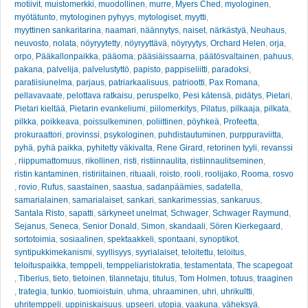
motiivit
,
muistomerkki
,
muodollinen
,
murre
,
Myers Ched
,
myologinen
,
myötätunto
,
mytologinen pyhyys
,
mytologiset
,
myytti
,
myyttinen sankaritarina
,
naamari
,
näännytys
,
naiset
,
närkästyä
,
Neuhaus
,
neuvosto
,
nolata
,
nöyryytetty
,
nöyryyttävä
,
nöyryytys
,
Orchard Helen
,
orja
,
orpo
,
Pääkallonpaikka
,
pääoma
,
pääsiäissaarna
,
päätösvaltainen
,
pahuus
,
pakana
,
palvelija
,
palvelustyttö
,
papisto
,
pappiseliitti
,
paradoksi
,
paratiisiunelma
,
parjaus
,
patriarkaalisuus
,
patriootti
,
Pax Romana
,
pellavavaate
,
pelottava ratkaisu
,
peruspelko
,
Pesi kätensä
,
pidätys
,
Pietari
,
Pietari kieltää
,
Pietarin evankeliumi
,
piilomerkitys
,
Pilatus
,
pilkaaja
,
pilkata
,
pilkka
,
poikkeava
,
poissulkeminen
,
poliittinen
,
pöyhkeä
,
Profeetta
,
prokuraattori
,
provinssi
,
psykologinen
,
puhdistautuminen
,
purppuraviitta
,
pyhä
,
pyhä paikka
,
pyhitetty väkivalta
,
Rene Girard
,
retorinen tyyli
,
revanssi
,
riippumattomuus
,
rikollinen
,
risti
,
ristiinnaulita
,
ristiinnaulitseminen
,
ristin kantaminen
,
ristiriitainen
,
rituaali
,
roisto
,
rooli
,
roolijako
,
Rooma
,
rosvo
,
rovio
,
Rufus
,
saastainen
,
saastua
,
sadanpäämies
,
sadatella
,
samarialainen
,
samarialaiset
,
sankari
,
sankarimessias
,
sankaruus
,
Santala Risto
,
sapatti
,
särkyneet unelmat
,
Schwager
,
Schwager Raymund
,
Sejanus
,
Seneca
,
Senior Donald
,
Simon
,
skandaali
,
Sören Kierkegaard
,
sortotoimia
,
sosiaalinen
,
spektaakkeli
,
spontaani
,
synoptikot
,
syntipukkimekanismi
,
syyllisyys
,
syyrialaiset
,
teloitettu
,
teloitus
,
teloituspaikka
,
temppeli
,
temppeliaristokratia
,
testamentata
,
The scapegoat
,
Tiberius
,
tieto
,
tietoinen
,
tilannetaju
,
titulus
,
Tom Holmen
,
totuus
,
traaginen
,
trategia
,
tunkio
,
tuomioistuin
,
uhma
,
uhraaminen
,
uhri
,
uhrikultti
,
uhritemppeli
,
uppiniskaisuus
,
upseeri
,
utopia
,
vaakuna
,
väheksyä
,