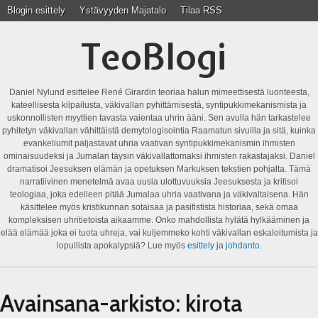
Blogin esittely
Ystävyyden Majatalo
Tilaa RSS
TeoBlogi
Daniel Nylund esittelee René Girardin teoriaa halun mimeettisestä luonteesta,
kateellisesta kilpailusta, väkivallan pyhittämisestä, syntipukkimekanismista ja
uskonnollisten myyttien tavasta vaientaa uhrin ääni. Sen avulla hän tarkastelee
pyhitetyn väkivallan vähittäistä demytologisointia Raamatun sivuilla ja sitä, kuinka
evankeliumit paljastavat uhria vaativan syntipukkimekanismin ihmisten
ominaisuudeksi ja Jumalan täysin väkivallattomaksi ihmisten rakastajaksi. Daniel
dramatisoi Jeesuksen elämän ja opetuksen Markuksen tekstien pohjalta. Tämä
narratiivinen menetelmä avaa uusia ulottuvuuksia Jeesuksesta ja kritisoi
teologiaa, joka edelleen pitää Jumalaa uhria vaativana ja väkivaltaisena. Hän
käsittelee myös kristikunnan sotaisaa ja pasifistista historiaa, sekä omaa
kompleksisen uhritietoista aikaamme. Onko mahdollista hylätä hylkääminen ja
elää elämää joka ei tuota uhreja, vai kuljemmeko kohti väkivallan eskaloitumista ja
lopullista apokalypsiä? Lue myös
esittely
ja
johdanto
.
Avainsana-arkisto:
kirota