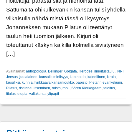
liioiteltuja: parasta sitä ja hienointa tätä.
Sattumalta ohikulkevankin kansan tulisi yhdellä
vilkaisulla nähdä mistä tässä oli kysymys.
Johanneksen mukaan Pilatus oli teettänyt
taulun heti tuomion jälkeen. Kirjuri oli
toteuttanut käskyn kaikilla kolmella sivistyneen
[…]
Avainsanat:
antropologia
,
Bellinger
,
Golgata
,
Herodes
,
ilmoitustaulu
,
INRI
,
Jeesus
,
juutalainen
,
kansallismielisyys
,
kapinoida
,
kateellinen
,
kirota
,
krusifiksi
,
kunnia
,
lynkkaava kansanjoukko
,
papisto
,
Pietarin evankeliumi
,
Pilatus
,
ristiinnaulitseminen
,
roisto
,
rooli
,
Sören Kierkegaard
,
teloitus
,
titulus
,
utopia
,
valtakunta
,
ylipapit