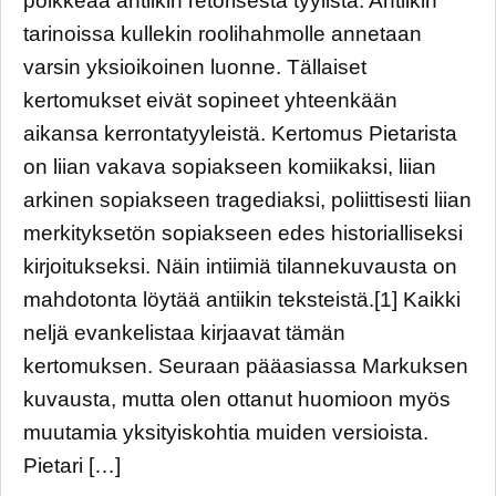
poikkeaa antiikin retorisesta tyylistä. Antiikin
tarinoissa kullekin roolihahmolle annetaan
varsin yksioikoinen luonne. Tällaiset
kertomukset eivät sopineet yhteenkään
aikansa kerrontatyyleistä. Kertomus Pietarista
on liian vakava sopiakseen komiikaksi, liian
arkinen sopiakseen tragediaksi, poliittisesti liian
merkityksetön sopiakseen edes historialliseksi
kirjoitukseksi. Näin intiimiä tilannekuvausta on
mahdotonta löytää antiikin teksteistä.[1] Kaikki
neljä evankelistaa kirjaavat tämän
kertomuksen. Seuraan pääasiassa Markuksen
kuvausta, mutta olen ottanut huomioon myös
muutamia yksityiskohtia muiden versioista.
Pietari […]