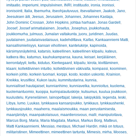
imitaatio
,
imperiumi
,
impulsiivinen
,
INRI
,
instituutio
,
ironia
,
ironisoi
,
ironisointi
,
Italia
,
Itsemurha
,
itseohjautuvuus
,
itsevaltainen
,
Jaakob
,
Jano
,
Jeesuksen äiti
,
Jeesus
,
Jerusalem
,
Johannes
,
Johannes Kastaja
,
John Dominic Crossan
,
John Hopkins
,
johtaa harhaan
,
Jonas Gardell
,
Joosef
,
Joosef arimatialainen
,
Josefus
,
Josephus
,
joukkohauta
,
joukkomurha
,
julmuus
,
Jumalan valtakunta
,
juoru
,
juridinen
,
Juudas
,
juutalainen
,
juutalaisvastaisuus
,
kadehdittava
,
Kaifas
,
Kankaanniemi Matti
,
kansallismielisyys
,
kansan vihollinen
,
kantelukirje
,
kapinoida
,
kärsimysnäytelmä
,
katarsis
,
kateellinen
,
kateellinen kilpailu
,
kateus
,
katkera itku
,
katumus
,
kauhukampansa
,
kauna
,
keisari
,
kerjäläinen
,
kerrontatyyli
,
kettu
,
kidutus
,
Kierkegaard
,
kilpailu
,
kirota
,
kivittäminen
,
klaani
,
kollektiivinen intuitio
,
kollektiivinen väkivalta
,
kompassi
,
koominen
,
korkein johto
,
korkein tuomari
,
korppi
,
kosto
,
koston uskonto
,
Krainion
,
Kreikka
,
krusifiksi
,
Kukon laulu
,
kummitustarina
,
kunnia
,
kunnialliset hautajaiset
,
kunnianhimo
,
kunniavelka
,
kunnioitus
,
kuolema
,
kuolemantuomio
,
kuoppa
,
kurinpalautuskirje
,
kutsumus
,
kuulua joukkoon
,
kuulustelu
,
Kyreneläinen
,
lainopettajat
,
lakeija
,
lakipykälä
,
legenda
,
leski
,
Libya
,
lumo
,
Luukas
,
lynkkaava kansanjoukko
,
lynkkaus
,
lynkkaushenki
,
lynkkausjoukko
,
maaherra
,
maalaismoukka
,
maan perustamisesta
,
maanjäristys
,
maanpakolaisuus
,
maantierosvous
,
malli
,
manipuloitava
,
Marcus Borg
,
Maria
,
Maria Magdala
,
Markus
,
Markus Borg
,
Matteus
,
Matti Kankaanniemi
,
Messias
,
mestaus
,
Michael Hardin
,
mikä on totuus
,
militaristinen
,
Mimeettinen
,
mimeettinen tartunta
,
Mimesis
,
mirha
,
Mooses
,