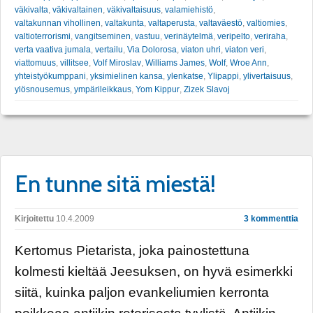
väkivalta
,
väkivaltainen
,
väkivaltaisuus
,
valamiehistö
,
valtakunnan vihollinen
,
valtakunta
,
valtaperusta
,
valtaväestö
,
valtiomies
,
valtioterrorismi
,
vangitseminen
,
vastuu
,
verinäytelmä
,
veripelto
,
veriraha
,
verta vaativa jumala
,
vertailu
,
Via Dolorosa
,
viaton uhri
,
viaton veri
,
viattomuus
,
villitsee
,
Volf Miroslav
,
Williams James
,
Wolf
,
Wroe Ann
,
yhteistyökumppani
,
yksimielinen kansa
,
ylenkatse
,
Ylipappi
,
ylivertaisuus
,
ylösnousemus
,
ympärileikkaus
,
Yom Kippur
,
Zizek Slavoj
En tunne sitä miestä!
Kirjoitettu
10.4.2009
3 kommenttia
Kertomus Pietarista, joka painostettuna
kolmesti kieltää Jeesuksen, on hyvä esimerkki
siitä, kuinka paljon evankeliumien kerronta