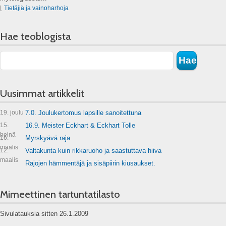
⌊
Tietäjiä ja vainoharhoja
Hae teoblogista
Uusimmat artikkelit
19. joulu
7.0. Joulukertomus lapsille sanoitettuna
15.
16.9. Meister Eckhart & Eckhart Tolle
heinä
16.
Myrskyävä raja
maalis
12.
Valtakunta kuin rikkaruoho ja saastuttava hiiva
maalis
Rajojen hämmentäjä ja sisäpiirin kiusaukset.
Mimeettinen tartuntatilasto
Sivulatauksia sitten 26.1.2009