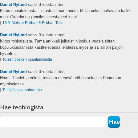
Daniel Nylund
sanoi
3 vuotta sitten:
Kiitos suosituksesta. Tutustun ilman muuta. Mulla onkin luultavasti kaikki
muut Girardin englanniksi ilmestyneet kirjat....
⌊
16.9. Meister Eckhart & Eckhart Tolle
Daniel Nylund
sanoi
3 vuotta sitten:
Kiitos rohkaisusta. Tämä artikkeli julkaistiin joskus vuosia sitten
kopulukiusaamista käsittelevässä lehdessä myös ja sai silloin paljon
hyvä�...
⌊
Toisen posken kääntämisestä
Daniel Nylund
sanoi
3 vuotta sitten:
Hmm. Tähdet ja enkelit tosiaam menevät vähän sekaisin Raamatun
mytologiassa....
⌊
Tietäjiä ja vainoharhoja
Hae teoblogista