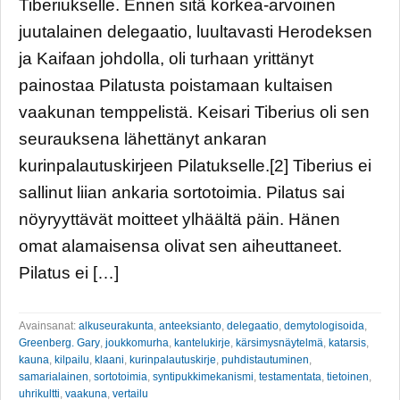
Tiberiukselle. Ennen sitä korkea-arvoinen
juutalainen delegaatio, luultavasti Herodeksen
ja Kaifaan johdolla, oli turhaan yrittänyt
painostaa Pilatusta poistamaan kultaisen
vaakunan temppelistä. Keisari Tiberius oli sen
seurauksena lähettänyt ankaran
kurinpalautuskirjeen Pilatukselle.[2] Tiberius ei
sallinut liian ankaria sortotoimia. Pilatus sai
nöyryyttävät moitteet ylhäältä päin. Hänen
omat alamaisensa olivat sen aiheuttaneet.
Pilatus ei […]
Avainsanat:
alkuseurakunta
,
anteeksianto
,
delegaatio
,
demytologisoida
,
Greenberg. Gary
,
joukkomurha
,
kantelukirje
,
kärsimysnäytelmä
,
katarsis
,
kauna
,
kilpailu
,
klaani
,
kurinpalautuskirje
,
puhdistautuminen
,
samarialainen
,
sortotoimia
,
syntipukkimekanismi
,
testamentata
,
tietoinen
,
uhrikultti
,
vaakuna
,
vertailu