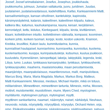
Joosef
,
Joosef arimatialainen
,
Josefus
,
Josephus
,
joukkohauta
,
joukkomurha
,
julmuus
,
Jumalan valtakunta
,
juoru
,
juridinen
,
Juudas
,
juutalainen
,
juutalaisvastaisuus
,
kadehdittava
,
Kaifas
,
Kankaanniemi Matti
,
kansallismielisyys
,
kansan vihollinen
,
kantelukirje
,
kapinoida
,
kärsimysnäytelmä
,
katarsis
,
kateellinen
,
kateellinen kilpailu
,
kateus
,
katkera itku
,
katumus
,
kauhukampansa
,
kauna
,
keisari
,
kerjäläinen
,
kerrontatyyli
,
kettu
,
kidutus
,
Kierkegaard
,
kilpailu
,
kirota
,
kivittäminen
,
klaani
,
kollektiivinen intuitio
,
kollektiivinen väkivalta
,
kompassi
,
koominen
,
korkein johto
,
korkein tuomari
,
korppi
,
kosto
,
koston uskonto
,
Krainion
,
Kreikka
,
krusifiksi
,
Kukon laulu
,
kummitustarina
,
kunnia
,
kunnialliset hautajaiset
,
kunnianhimo
,
kunniavelka
,
kunnioitus
,
kuolema
,
kuolemantuomio
,
kuoppa
,
kurinpalautuskirje
,
kutsumus
,
kuulua joukkoon
,
kuulustelu
,
Kyreneläinen
,
lainopettajat
,
lakeija
,
lakipykälä
,
legenda
,
leski
,
Libya
,
lumo
,
Luukas
,
lynkkaava kansanjoukko
,
lynkkaus
,
lynkkaushenki
,
lynkkausjoukko
,
maaherra
,
maalaismoukka
,
maan perustamisesta
,
maanjäristys
,
maanpakolaisuus
,
maantierosvous
,
malli
,
manipuloitava
,
Marcus Borg
,
Maria
,
Maria Magdala
,
Markus
,
Markus Borg
,
Matteus
,
Matti Kankaanniemi
,
Messias
,
mestaus
,
Michael Hardin
,
mikä on totuus
,
militaristinen
,
Mimeettinen
,
mimeettinen tartunta
,
Mimesis
,
mirha
,
Mooses
,
motiivit
,
muistomerkki
,
muodollinen
,
murre
,
Myers Ched
,
myologinen
,
myötätunto
,
mytologinen pyhyys
,
mytologiset
,
myytti
,
myyttinen sankaritarina
,
naamari
,
näännytys
,
naiset
,
närkästyä
,
Neuhaus
,
neuvosto
,
nolata
,
nöyryytetty
,
nöyryyttävä
,
nöyryytys
,
Orchard Helen
,
orja
,
orpo
,
Pääkallonpaikka
,
pääoma
,
pääsiäissaarna
,
päätösvaltainen
,
pahuus
,