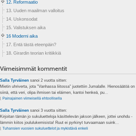
12. Reformaatio
13. Uuden maailman valloitus
14. Uskonsodat
15. Valistuksen aika
16 Moderni aika
17. Entä tästä eteenpäin?
18. Girardin teorian kritiikkiä
Viimeisimmät kommentit
Salla Tyrväinen
sanoi
2 vuotta sitten:
Mietin uhriverta, jota "Vanhassa liitossa" juotettiin Jumalalle. Hienosäätöä on
siinä, että veri, olipa ihmisen tai eläimen, kantoi henkeä, pu...
⌊
Painajainen viimeisellä ehtoollisella
Salla Tyrväinen
sanoi
3 vuotta sitten:
Kirjoitan tämän jo sukuluetteloja käsittelevän jakson jälkeen, jottei unohdu -
lämmin kiitos joululukemisista! Ruut ei pyrkinyt turvaamaan suink...
⌊
Tuhansien vuosien sukuluettelot ja mykistävä enkeli