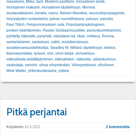
masokismi
,
Miles Jack
,
Moderni pasifismi
,
moraalinen aloite
,
moraalinen maksimi
,
moraalinen täydellisyys
,
Morreal
,
mustasukkainen Jumala
,
nauru
,
Nelson Mandela
,
neuvostopropaganda
,
nöyryytysten noidankehä
,
pahan ruumiillistuma
,
pahuus
,
parodia
,
Paul Tillich
,
Peloponnesoksen sota
,
Populaaripsykologinen
,
posken kääntäminen
,
Puolan Solidaarisuusliike
,
puolustusmekanismi
,
pyhitetty väkivalta
,
pyramidi
,
rakastava isä
,
rikas
,
rohkeus
,
Rooma
,
samarialainen
,
sankaruus
,
satiiri
,
suvaitsevaisuus
,
suvaitsevaisuuskiihkoilija
,
Swartley M. Willard
,
täydellisyys
,
teleios
,
tilannekomiikka
,
tyranni
,
uhri
,
uhrin tekijä
,
uhrivalmius
,
väkivallasta pidättäytyminen
,
väkivallaton
,
väkivalta
,
vallankumous
,
vastustaja
,
veriuhri
,
vihaa vihamiestäsi
,
Vihasymbioosi
,
vihollinen
,
Wink Walter
,
yhteiskuntarauha
,
ystävä
Pitkä perjantai
Kirjoitettu
10.3.2011
2 kommenttia