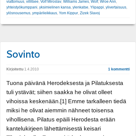
viattomuus
,
villitsee
,
Volf Miroslav
,
Williams James
,
Wolf
,
Wroe Ann
,
yhteistyökumppani
,
yksimielinen kansa
,
ylenkatse
,
Ylipappi
,
ylivertaisuus
,
ylösnousemus
,
ympärileikkaus
,
Yom Kippur
,
Zizek Slavoj
Sovinto
Kirjoitettu
1.4.2010
1 kommentti
Tuona päivänä Herodeksesta ja Pilatuksesta
tuli ystävät; siihen saakka he olivat olleet
vihoissa keskenään.[1] Emme tarkalleen tiedä
miksi he olivat aiemmin nähneet toisensa
vihollisena. Pilatus epäili Herodesta erään
kantelukirjeen lähettämisestä keisari