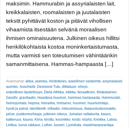
maksimin. Hammurabin ja assyrialaisten lait,
kreikkalaisten, roomalaisten ja juutalaisten
tekstit pyhittävät koston ja pitävät vihollisen
vihaamista itsestään selvänä moraalisen
ihmisen ominaisuutena. Julkinen oikeus hillitsi
henkilökohtaista kostoa moninkertaistumasta,
mutta varmisti sen toteutumisen vähintäänkin
samanmittaisena. Hammas-hampaasta […]
Avainsanat:
abba
,
aramea
,
Aristofanes
,
aseellinen vastarinta
,
assyrialaiset
,
aurinko
,
Auschwitz
,
Desmond Tutu
,
diktatuuri
,
eheys
,
esteettinen täydellisyys
,
Etelä-Afrikka
,
etiikka
,
fanaattinen
,
filistealainen
,
Gandhi
,
gravitaatio
,
Haastava huumori
,
hammas hampaasta
,
Hammurabi
,
heimojumala
,
heprea
,
hierarkia
,
hmisarvo
,
huumori
,
huumorintaju
,
hyvät ja pahat
,
identiteetti
,
inflaatio
,
inklusiivisuus
,
itsepuolustusreaktio
,
jahve
,
joukkomurhaaja
,
julkinen oikeus
,
Jumalan valtakunta
,
kaaos
,
katkeruus
,
kauna
,
Kiina
,
kirottu
,
koomikko
,
kosto
,
köyhä
,
Kreikka
,
Latvia
,
Liettua
,
luova rakkaus
,
Luther
,
luuseri
,
Lysistrata
,
maailmanparantaja
,