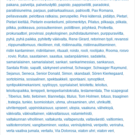
pakana
,
palvelija
,
palvelustyttö
,
papisto
,
pappiseliitti
,
paradoksi
,
paratiisiunelma
,
parjaus
,
patriarkaalisuus
,
patriootti
,
Pax Romana
,
pellavavaate
,
pelottava ratkaisu
,
peruspelko
,
Pesi kätensä
,
pidätys
,
Pietari
,
Pietari kieltää
,
Pietarin evankeliumi
,
piilomerkitys
,
Pilatus
,
pilkaaja
,
pilkata
,
pilkka
,
poikkeava
,
poissulkeminen
,
poliittinen
,
pöyhkeä
,
Profeetta
,
prokuraattori
,
provinssi
,
psykologinen
,
puhdistautuminen
,
purppuraviitta
,
pyhä
,
pyhä paikka
,
pyhitetty väkivalta
,
Rene Girard
,
retorinen tyyli
,
revanssi
,
riippumattomuus
,
rikollinen
,
risti
,
ristiinnaulita
,
ristiinnaulitseminen
,
ristin kantaminen
,
ristiriitainen
,
rituaali
,
roisto
,
rooli
,
roolijako
,
Rooma
,
rosvo
,
rovio
,
Rufus
,
saastainen
,
saastua
,
sadanpäämies
,
sadatella
,
samarialainen
,
samarialaiset
,
sankari
,
sankarimessias
,
sankaruus
,
Santala Risto
,
sapatti
,
särkyneet unelmat
,
Schwager
,
Schwager Raymund
,
Sejanus
,
Seneca
,
Senior Donald
,
Simon
,
skandaali
,
Sören Kierkegaard
,
sortotoimia
,
sosiaalinen
,
spektaakkeli
,
spontaani
,
synoptikot
,
syntipukkimekanismi
,
syyllisyys
,
syyrialaiset
,
teloitettu
,
teloitus
,
teloituspaikka
,
temppeli
,
temppeliaristokratia
,
testamentata
,
The scapegoat
,
Tiberius
,
tieto
,
tietoinen
,
tilannetaju
,
titulus
,
Tom Holmen
,
totuus
,
traaginen
,
trategia
,
tunkio
,
tuomioistuin
,
uhma
,
uhraaminen
,
uhri
,
uhrikultti
,
uhritemppeli
,
uppiniskaisuus
,
upseeri
,
utopia
,
vaakuna
,
väheksyä
,
väkivalta
,
väkivaltainen
,
väkivaltaisuus
,
valamiehistö
,
valtakunnan vihollinen
,
valtakunta
,
valtaperusta
,
valtaväestö
,
valtiomies
,
valtioterrorismi
,
vangitseminen
,
vastuu
,
verinäytelmä
,
veripelto
,
veriraha
,
verta vaativa jumala
,
vertailu
,
Via Dolorosa
,
viaton uhri
,
viaton veri
,