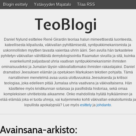
Blogin esittely
Ystävyyden Majatalo
Tilaa RSS
TeoBlogi
Daniel Nylund esittelee René Girardin teoriaa halun mimeettisestä luonteesta,
kateellisesta kilpailusta, väkivallan pyhittämisestä, syntipukkimekanismista ja
uskonnollisten myyttien tavasta vaientaa uhrin ääni. Sen avulla hän tarkastelee
pyhitetyn väkivallan vähittäistä demytologisointia Raamatun sivuilla ja sitä, kuinka
evankeliumit paljastavat uhria vaativan syntipukkimekanismin ihmisten
ominaisuudeksi ja Jumalan täysin väkivallattomaksi ihmisten rakastajaksi. Daniel
dramatisoi Jeesuksen elämän ja opetuksen Markuksen tekstien pohjalta. Tämä
narratiivinen menetelmä avaa uusia ulottuvuuksia Jeesuksesta ja kritisoi
teologiaa, joka edelleen pitää Jumalaa uhria vaativana ja väkivaltaisena. Hän
käsittelee myös kristikunnan sotaisaa ja pasifistista historiaa, sekä omaa
kompleksisen uhritietoista aikaamme. Onko mahdollista hylätä hylkääminen ja
elää elämää joka ei tuota uhreja, vai kuljemmeko kohti väkivallan eskaloitumista ja
lopullista apokalypsiä? Lue myös
esittely
ja
johdanto
.
Avainsana-arkisto: