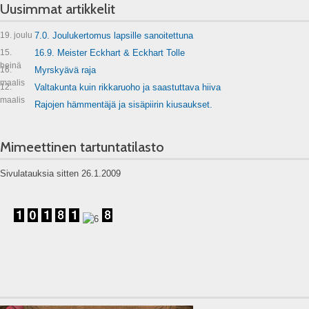
Uusimmat artikkelit
19. joulu
7.0. Joulukertomus lapsille sanoitettuna
15.
16.9. Meister Eckhart & Eckhart Tolle
heinä
16.
Myrskyävä raja
maalis
12.
Valtakunta kuin rikkaruoho ja saastuttava hiiva
maalis
Rajojen hämmentäjä ja sisäpiirin kiusaukset.
Mimeettinen tartuntatilasto
Sivulatauksia sitten 26.1.2009