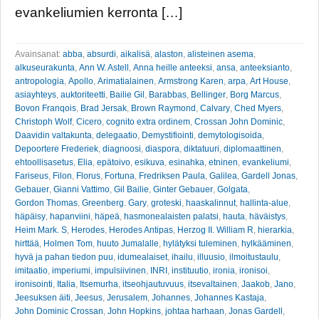
evankeliumien kerronta […]
Avainsanat:
abba
,
absurdi
,
aikalisä
,
alaston
,
alisteinen asema
,
alkuseurakunta
,
Ann W. Astell
,
Anna heille anteeksi
,
ansa
,
anteeksianto
,
antropologia
,
Apollo
,
Arimatialainen
,
Armstrong Karen
,
arpa
,
Art House
,
asiayhteys
,
auktoriteetti
,
Bailie Gil
,
Barabbas
,
Bellinger
,
Borg Marcus
,
Bovon Franqois
,
Brad Jersak
,
Brown Raymond
,
Calvary
,
Ched Myers
,
Christoph Wolf
,
Cicero
,
cognito extra ordinem
,
Crossan John Dominic
,
Daavidin valtakunta
,
delegaatio
,
Demystifiointi
,
demytologisoida
,
Depoortere Frederiek
,
diagnoosi
,
diaspora
,
diktatuuri
,
diplomaattinen
,
ehtoollisasetus
,
Elia
,
epätoivo
,
esikuva
,
esinahka
,
etninen
,
evankeliumi
,
Fariseus
,
Filon
,
Florus
,
Fortuna
,
Fredriksen Paula
,
Galilea
,
Gardell Jonas
,
Gebauer
,
Gianni Vattimo
,
Gil Bailie
,
Ginter Gebauer
,
Golgata
,
Gordon Thomas
,
Greenberg. Gary
,
groteski
,
haaskalinnut
,
hallinta-alue
,
häpäisy
,
hapanviini
,
häpeä
,
hasmonealaisten palatsi
,
hauta
,
häväistys
,
Heim Mark. S
,
Herodes
,
Herodes Antipas
,
Herzog II. William R
,
hierarkia
,
hirttää
,
Holmen Tom
,
huuto Jumalalle
,
hylätyksi tuleminen
,
hylkääminen
,
hyvä ja pahan tiedon puu
,
idumealaiset
,
ihailu
,
illuusio
,
ilmoitustaulu
,
imitaatio
,
imperiumi
,
impulsiivinen
,
INRI
,
instituutio
,
ironia
,
ironisoi
,
ironisointi
,
Italia
,
Itsemurha
,
itseohjautuvuus
,
itsevaltainen
,
Jaakob
,
Jano
,
Jeesuksen äiti
,
Jeesus
,
Jerusalem
,
Johannes
,
Johannes Kastaja
,
John Dominic Crossan
,
John Hopkins
,
johtaa harhaan
,
Jonas Gardell
,