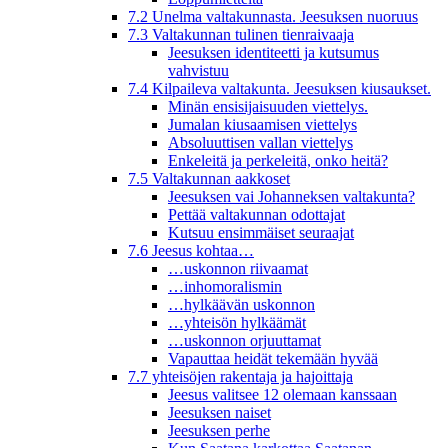
7.2 Unelma valtakunnasta. Jeesuksen nuoruus
7.3 Valtakunnan tulinen tienraivaaja
Jeesuksen identiteetti ja kutsumus
vahvistuu
7.4 Kilpaileva valtakunta. Jeesuksen kiusaukset.
Minän ensisijaisuuden viettelys.
Jumalan kiusaamisen viettelys
Absoluuttisen vallan viettelys
Enkeleitä ja perkeleitä, onko heitä?
7.5 Valtakunnan aakkoset
Jeesuksen vai Johanneksen valtakunta?
Pettää valtakunnan odottajat
Kutsuu ensimmäiset seuraajat
7.6 Jeesus kohtaa…
…uskonnon riivaamat
…inhomoralismin
…hylkäävän uskonnon
…yhteisön hylkäämät
…uskonnon orjuuttamat
Vapauttaa heidät tekemään hyvää
7.7 yhteisöjen rakentaja ja hajoittaja
Jeesus valitsee 12 olemaan kanssaan
Jeesuksen naiset
Jeesuksen perhe