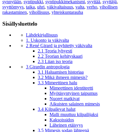
synnytään
,
syntipukki
,
syntipukkimekanismi
,
syyttää
,
syyttäjä
,
syyttömyys
,
taika
,
uhri
,
väkivaltaisuus
,
valta
,
verho
,
vihollisen
rakastaminen
,
vihollisuus
,
yhteiskuntarauha
Sisällysluettelo
Lähdekirjallisuus
1. Uskonto ja väkivalta
2 René Girard ja pyhitetty väkivalta
2.1 Teoria lyhyesti
2.2 Teorian kehityskaari
2.3 Liian iso teoria
3 Girardin antropologia
3.1 Haluamisen historiaa
3.2 Mikä ihmeen mimesis?
3.3 Mimeettinen halu
Mimeettinen identiteetti
Myötäsyntyinen taipumus
Nuoret matkivat
Aikuisten salainen mimesis
3.4 Kilpailevat halut
Malli muuttuu kilpailijaksi
Kaksoissidos
Läheinen etäisyys
3.5 Mimesis sodan lähteenä