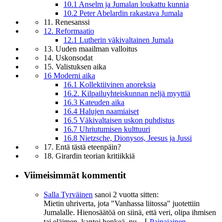
10.1 Anselm ja Jumalan loukattu kunnia
10.2 Peter Abelardin rakastava Jumala
11. Renesanssi
12. Reformaatio
12.1 Lutherin väkivaltainen Jumala
13. Uuden maailman valloitus
14. Uskonsodat
15. Valistuksen aika
16 Moderni aika
16.1 Kollektiivinen anoreksia
16.2. Kilpailuyhteiskunnan neljä myyttiä
16.3 Kateuden aika
16.4 Halujen naamiaiset
16.5 Väkivaltaisen uskon puhdistus
16.7 Uhriutumisen kulttuuri
16.8 Nietzsche, Dionysos, Jeesus ja Jussi
17. Entä tästä eteenpäin?
18. Girardin teorian kritiikkiä
Viimeisimmät kommentit
Salla Tyrväinen
sanoi
2 vuotta sitten:
Mietin uhriverta, jota "Vanhassa liitossa" juotettiin
Jumalalle. Hienosäätöä on siinä, että veri, olipa ihmisen
tai eläimen, kantoi henkeä, pu...
⌊
Painajainen