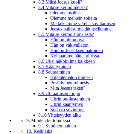
8.3 Miksi Jeesus kuoli?
8.4 Mitä se kertoo meistä?
Olemme osallisia
Olemme melkein sokeita
Me keksimme verellä sovittamisen
Jeesus paljasti meidät itsellemme.
8.5 Mitä se kertoo Jumalasta?
Hän on uhrautuva
Hän on väkivallaton
Hän on Jeesuksen näköinen
Kohtaamme hänet uhrissa
8.6 Uusi näkökulma kaikkeen
8.7 Kääntyminen
8.8 Seuraaminen
Kilpailematon mimesis
Positiivinen mimesis
Mitä Jeesus tekisi?
8.9 Uhraamisen loppu
Uhrin puolustaminen
Uhrin kääntymys
Sodasta sovintoon
8.10 Yhteisyyden alku
9. Muiden kertomuksia
9.1 Syntinen nainen
10. Keskiaika