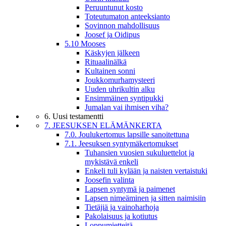
Peruuntunut kosto
Toteutumaton anteeksianto
Sovinnon mahdollisuus
Joosef ja Oidipus
5.10 Mooses
Käskyjen jälkeen
Rituaalinälkä
Kultainen sonni
Joukkomurhamysteeri
Uuden uhrikultin alku
Ensimmäinen syntipukki
Jumalan vai ihmisen viha?
6. Uusi testamentti
7. JEESUKSEN ELÄMÄNKERTA
7.0. Joulukertomus lapsille sanoitettuna
7.1. Jeesuksen syntymäkertomukset
Tuhansien vuosien sukuluettelot ja
mykistävä enkeli
Enkeli tuli kylään ja naisten vertaistuki
Joosefin valinta
Lapsen syntymä ja paimenet
Lapsen nimeäminen ja sitten naimisiin
Tietäjiä ja vainoharhoja
Pakolaisuus ja kotiutus
Loppumietteitä