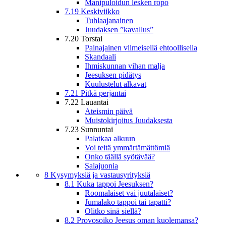
Manipuloidun lesken ropo
7.19 Keskiviikko
Tuhlaajanainen
Juudaksen ”kavallus”
7.20 Torstai
Painajainen viimeisellä ehtoollisella
Skandaali
Ihmiskunnan vihan malja
Jeesuksen pidätys
Kuulustelut alkavat
7.21 Pitkä perjantai
7.22 Lauantai
Ateismin päivä
Muistokirjoitus Juudaksesta
7.23 Sunnuntai
Palatkaa alkuun
Voi teitä ymmärtämättömiä
Onko täällä syötävää?
Salajuonia
8 Kysymyksiä ja vastausyrityksiä
8.1 Kuka tappoi Jeesuksen?
Roomalaiset vai juutalaiset?
Jumalako tappoi tai tapatti?
Olitko sinä siellä?
8.2 Provosoiko Jeesus oman kuolemansa?