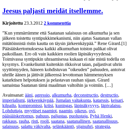
Jeesus paljasti meidät itsellemme.
Kirjoitettu
23.3.2012
2 kommenttia
”Kun ymmärrämme että Saatanan salaisuus on alkumurha ja sen
jälkeen toistettu syntipukkimekanismi, niin ajatus Saatanan vallan
mitätöinnistä ristin kautta on täysin järkeenkäypää.” Rene Girard.[1]
Pääsiäiskertomuksessa kaikki alkumurhan toiston palikat olivat
paikoillaan. Ero oli vain kaikkien roolien läpinäkyvyydessä.
Toimivassa syntipukin uhraamisessa kukaan ei näe mistä todella on
kysymys. Evankeliumit kuitenkin rikkoivat taian, paljastivat uhrin
syyttömyyden, häneen kohdistuvan ”oikeuden” pahuuden, antoivat
uhrille äänen ja jättivät jälkeensä levottoman hämmennyksen
katarktisen helpotuksen ja pelastavan rauhan sijaan. Girard
samaistaa Saatanan tämä maailman valtoihin ja voimiin. […]
Avainsanat:
ääni
,
agressio
,
alkumurha
,
deconstructio
,
destructio
,
imperialismi
,
järkeenkäypää
,
Jumalan valtakunta
,
katarssis
,
keisari
,
kilpailu
,
kompromissi
,
kriisi
,
kuningas
,
läpinäkyvyys
,
läpivalaisu
,
Lohduttaja
,
myyttiset naamiot
,
naamio
,
oikeus
,
ovi
,
pääsiäiskertomus
,
pahuus
,
paljastaa
,
puolustaja
,
Pyhä Henki
,
rakkaus
,
rauha
,
risti
,
rooli
,
saatana
,
saatanallinen
,
saatanallisuus
,
salaisuus
,
salattu väkivalta
,
selänkääntö
,
sijaisuhri
,
strategia
,