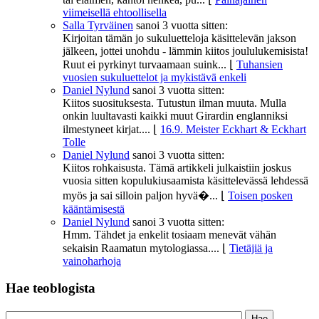
viimeisellä ehtoollisella
Salla Tyrväinen
sanoi
3 vuotta sitten:
Kirjoitan tämän jo sukuluetteloja käsittelevän jakson
jälkeen, jottei unohdu - lämmin kiitos joululukemisista!
Ruut ei pyrkinyt turvaamaan suink...
⌊
Tuhansien
vuosien sukuluettelot ja mykistävä enkeli
Daniel Nylund
sanoi
3 vuotta sitten:
Kiitos suosituksesta. Tutustun ilman muuta. Mulla
onkin luultavasti kaikki muut Girardin englanniksi
ilmestyneet kirjat....
⌊
16.9. Meister Eckhart & Eckhart
Tolle
Daniel Nylund
sanoi
3 vuotta sitten:
Kiitos rohkaisusta. Tämä artikkeli julkaistiin joskus
vuosia sitten kopulukiusaamista käsittelevässä lehdessä
myös ja sai silloin paljon hyvä�...
⌊
Toisen posken
kääntämisestä
Daniel Nylund
sanoi
3 vuotta sitten:
Hmm. Tähdet ja enkelit tosiaam menevät vähän
sekaisin Raamatun mytologiassa....
⌊
Tietäjiä ja
vainoharhoja
Hae teoblogista