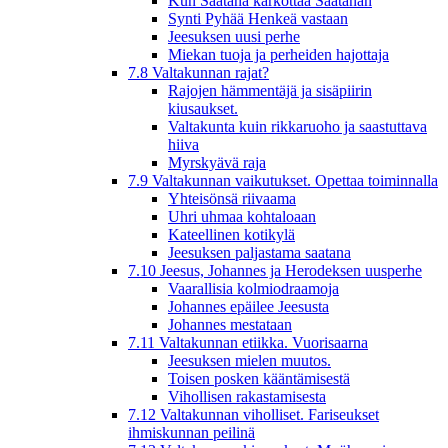
Kun Saatana karkottaa Saatanan
Synti Pyhää Henkeä vastaan
Jeesuksen uusi perhe
Miekan tuoja ja perheiden hajottaja
7.8 Valtakunnan rajat?
Rajojen hämmentäjä ja sisäpiirin
kiusaukset.
Valtakunta kuin rikkaruoho ja saastuttava
hiiva
Myrskyävä raja
7.9 Valtakunnan vaikutukset. Opettaa toiminnalla
Yhteisönsä riivaama
Uhri uhmaa kohtaloaan
Kateellinen kotikylä
Jeesuksen paljastama saatana
7.10 Jeesus, Johannes ja Herodeksen uusperhe
Vaarallisia kolmiodraamoja
Johannes epäilee Jeesusta
Johannes mestataan
7.11 Valtakunnan etiikka. Vuorisaarna
Jeesuksen mielen muutos.
Toisen posken kääntämisestä
Vihollisen rakastamisesta
7.12 Valtakunnan viholliset. Fariseukset
ihmiskunnan peilinä