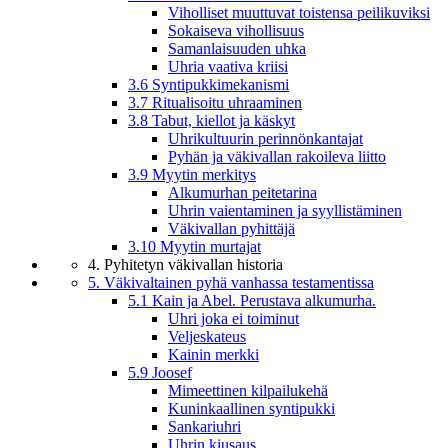
Viholliset muuttuvat toistensa peilikuviksi
Sokaiseva vihollisuus
Samanlaisuuden uhka
Uhria vaativa kriisi
3.6 Syntipukkimekanismi
3.7 Ritualisoitu uhraaminen
3.8 Tabut, kiellot ja käskyt
Uhrikultuurin perinnönkantajat
Pyhän ja väkivallan rakoileva liitto
3.9 Myytin merkitys
Alkumurhan peitetarina
Uhrin vaientaminen ja syyllistäminen
Väkivallan pyhittäjä
3.10 Myytin murtajat
4. Pyhitetyn väkivallan historia
5. Väkivaltainen pyhä vanhassa testamentissa
5.1 Kain ja Abel. Perustava alkumurha.
Uhri joka ei toiminut
Veljeskateus
Kainin merkki
5.9 Joosef
Mimeettinen kilpailukehä
Kuninkaallinen syntipukki
Sankariuhri
Uhrin kiusaus