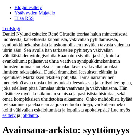
Blogin esittely
Ystävyyden Majatalo
Tilaa RSS
TeoBlogi
Daniel Nylund esittelee René Girardin teoriaa halun mimeettisestä
luonteesta, kateellisesta kilpailusta, väkivallan pyhittämisestä,
syntipukkimekanismista ja uskonnollisten myyttien tavasta vaientaa
uhrin ääni. Sen avulla hän tarkastelee pyhitetyn väkivallan
vähittäistä demytologisointia Raamatun sivuilla ja sitä, kuinka
evankeliumit paljastavat uhria vaativan syntipukkimekanismin
ihmisten ominaisuudeksi ja Jumalan täysin väkivallattomaksi
ihmisten rakastajaksi. Daniel dramatisoi Jeesuksen elämän ja
opetuksen Markuksen tekstien pohjalta. Tämä narratiivinen
menetelmä avaa uusia ulottuvuuksia Jeesuksesta ja kritisoi teologiaa,
joka edelleen pitää Jumalaa uhria vaativana ja väkivaltaisena. Hän
käsittelee myös kristikunnan sotaisaa ja pasifistista historiaa, sekä
omaa kompleksisen uhritietoista aikaamme. Onko mahdollista hylätä
hylkääminen ja elää elämää joka ei tuota uhreja, vai kuljemmeko
kohti väkivallan eskaloitumista ja lopullista apokalypsiä? Lue myös
esittely
ja
johdanto
.
Avainsana-arkisto:
syyttömyys