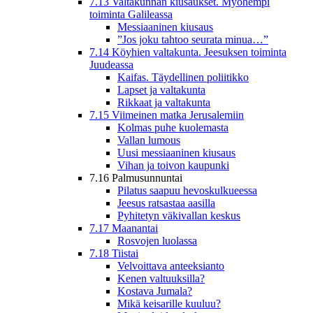
7.13 Valtakunnan kiusaukset. Myöhempi
toiminta Galileassa
Messiaaninen kiusaus
”Jos joku tahtoo seurata minua…”
7.14 Köyhien valtakunta. Jeesuksen toiminta
Juudeassa
Kaifas. Täydellinen poliitikko
Lapset ja valtakunta
Rikkaat ja valtakunta
7.15 Viimeinen matka Jerusalemiin
Kolmas puhe kuolemasta
Vallan lumous
Uusi messiaaninen kiusaus
Vihan ja toivon kaupunki
7.16 Palmusunnuntai
Pilatus saapuu hevoskulkueessa
Jeesus ratsastaa aasilla
Pyhitetyn väkivallan keskus
7.17 Maanantai
Rosvojen luolassa
7.18 Tiistai
Velvoittava anteeksianto
Kenen valtuuksilla?
Kostava Jumala?
Mikä keisarille kuuluu?