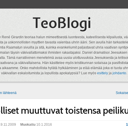
TeoBlogi
 René Girardin teoriaa halun mimeettisestä luonteesta, kateellisesta kilpailusta, vä
a ja uskonnollisten myyttien tavasta vaientaa uhrin ääni. Sen avulla hän tarkastele
ntia Raamatun sivuilla ja sitä, kuinka evankeliumit paljastavat uhria vaativan syn
malan täysin väkivallattomaksi ihmisten rakastajaksi. Daniel dramatisoi Jeesukse
lta. Tämä narratiivinen menetelmä avaa uusia ulottuvuuksia Jeesuksesta ja kritisoi
aativana ja väkivaltaisena. Hän käsittelee myös kristikunnan sotaisaa ja pasifistist
ta aikaamme. Onko mahdollista hylätä hylkääminen ja elää elämää joka ei tuota uhr
väkivallan eskaloitumista ja lopullista apokalypsiä? Lue myös
esittely
ja
johdanto
.
n lähteenä
Sokaise
lliset muuttuvat toistensa peiliku
9.11.2009
Muokattu
10.1.2016
1