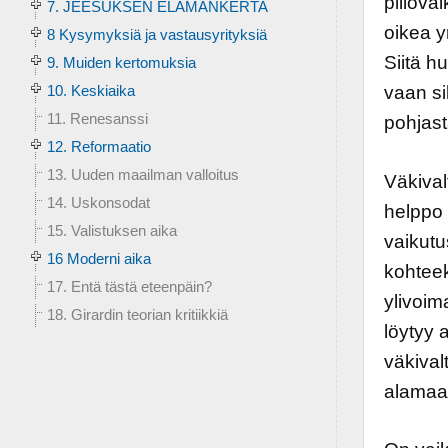
piilova
7. JEESUKSEN ELÄMÄNKERTA
oikea y
8 Kysymyksiä ja vastausyrityksiä
Siitä h
9. Muiden kertomuksia
10. Keskiaika
vaan s
11. Renesanssi
pohjast
12. Reformaatio
13. Uuden maailman valloitus
Väkiva
14. Uskonsodat
helppo 
15. Valistuksen aika
vaikutu
16 Moderni aika
kohteek
17. Entä tästä eteenpäin?
ylivoim
18. Girardin teorian kritiikkiä
löytyy 
väkival
alamaai