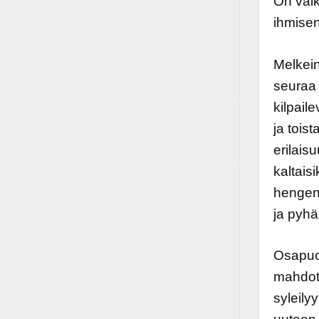
On vaik
ihmisen
Melkein
seuraa 
kilpaile
ja tois
erilais
kaltais
hengenv
ja pyhä
Osapuol
mahdoto
syleily