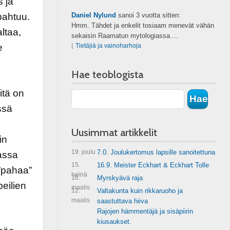
s ja
pahtuu.
Daniel Nylund
sanoi
3 vuotta sitten:
Hmm. Tähdet ja enkelit tosiaam menevät vähän
altaa,
sekaisin Raamatun mytologiassa....
e
⌊
Tietäjiä ja vainoharhoja
Hae teoblogista
itä on
ssä
Uusimmat artikkelit
in
19. joulu
7.0. Joulukertomus lapsille sanoitettuna
assa
15.
16.9. Meister Eckhart & Eckhart Tolle
 ”pahaa”
heinä
16.
Myrskyävä raja
eilien
maalis
12.
Valtakunta kuin rikkaruoho ja
maalis
saastuttava hiiva
Rajojen hämmentäjä ja sisäpiirin
kiusaukset.