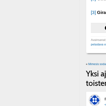
[3]
Gir
Avainsanat
pelastava v
«
Mimesis soda
Yksi a
toiste