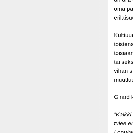
oma pa
erilais
Kulttuu
toisten
toisiaa
tai sek
vihan s
muuttuu
Girard 
”Kaikki
tulee 
Lopulta