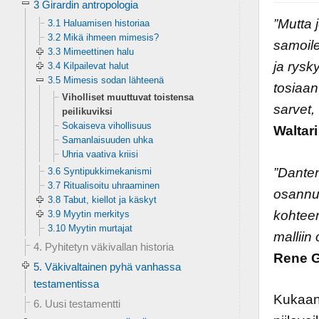
3 Girardin antropologia
”Mutta j
3.1 Haluamisen historiaa
3.2 Mikä ihmeen mimesis?
samoile
3.3 Mimeettinen halu
ja rysk
3.4 Kilpailevat halut
3.5 Mimesis sodan lähteenä
tosiaan
Viholliset muuttuvat toistensa
sarvet,
peilikuviksi
Sokaiseva vihollisuus
Waltar
Samanlaisuuden uhka
Uhria vaativa kriisi
”Danten
3.6 Syntipukkimekanismi
3.7 Ritualisoitu uhraaminen
osannut
3.8 Tabut, kiellot ja käskyt
kohteen
3.9 Myytin merkitys
3.10 Myytin murtajat
malliin
4. Pyhitetyn väkivallan historia
Rene G
5. Väkivaltainen pyhä vanhassa
testamentissa
Kukaan 
6. Uusi testamentti