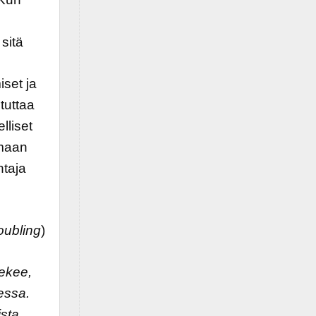
sitä
iset ja
tuttaa
lliset
amaan
ntaja
oubling
)
tekee,
essa.
sta,