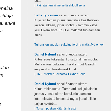
pu...
⌊
Painajainen viimeisellä ehtoollisella
tyneinä
ihtuja
Salla Tyrväinen
sanoi
3 vuotta sitten:
Kirjoitan tämän jo sukuluetteloja käsittelevän
sa, enkä
jakson jälkeen, jottei unohdu - lämmin kiitos
ai
joululukemisista! Ruut ei pyrkinyt turvaamaan
suink...
⌊
Tuhansien vuosien sukuluettelot ja mykistävä enkeli
Daniel Nylund
sanoi
3 vuotta sitten:
Kiitos suosituksesta. Tutustun ilman muuta.
Mulla onkin luultavasti kaikki muut Girardin
halun
englanniksi ilmestyneet kirjat....
un
⌊
16.9. Meister Eckhart & Eckhart Tolle
Daniel Nylund
sanoi
3 vuotta sitten:
Kiitos rohkaisusta. Tämä artikkeli julkaistiin
joskus vuosia sitten kopulukiusaamista
käsittelevässä lehdessä myös ja sai silloin
n
paljon hyvä�...
⌊
Toisen posken kääntämisestä