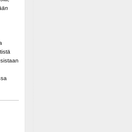
tään
a
tistä
isistaan
ssa