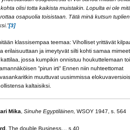
 kohta olisi totta kaikista muistakin. Lopulta ei ole mi
rottaa osapuolia toisistaan. Tätä minä kutsun tuplien
si.”
[3]
tään klassisempaa teemaa: Viholliset yrittävät kilpa
a erilaisuuttaan ja imeytyvät silti kohti samaa mimeet
kattilaa, jossa kumpikin onnistuu houkuttelemaan to
amannäköisen ”pirun irti” Ennen niin nuhteettomat
vasankaritkin muuttuvat uusimmissa elokuvaversioi
ollistensa kaltaisiksi.
ari Mika
,
Sinuhe Egyptiläinen,
WSOY 1947, s. 564
rd
. The double Business… s 40