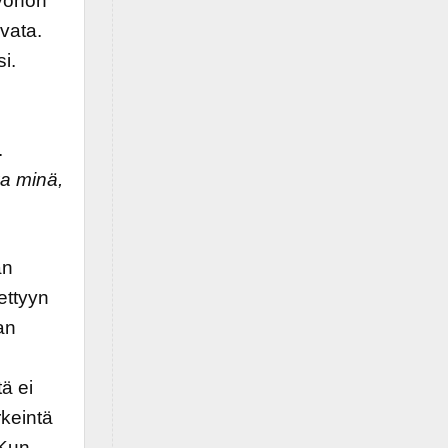
työhön
vata.
i.
.
ka minä,
an
ettyyn
an
tä ei
rkeintä
 Kun