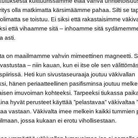
ikutuksesta kulttuurissamme elää vahva uhritietoisuu
ritys olla matkimatta kärsimäämme pahaa. Silti se ta
uolimatta se toistuu. Ei siksi että rakastaisimme väkiv
iksi että vihaamme sitä – inhoamme sitä sydämemm
a asti.
lta on maailmamme vahvin mimeettinen magneetti. S
vastustaa – niin kauan, kun ei itse ole sen välittömä
spiirissä. Heti kun sivustaseuraaja joutuu väkivallan
si, hänen periaatteellinen pasifisminsa joutuu melke
aisen imuvoiman kohteeksi. Tarpeeksi tiukassa paik
aina hyvät perusteet käyttää ”pelastavaa” väkivaltaa
taa vastaan. Väkivalta imee melkein kaikki tummien p
lmaan, jossa kukaan ei erotu vihollisestaan.