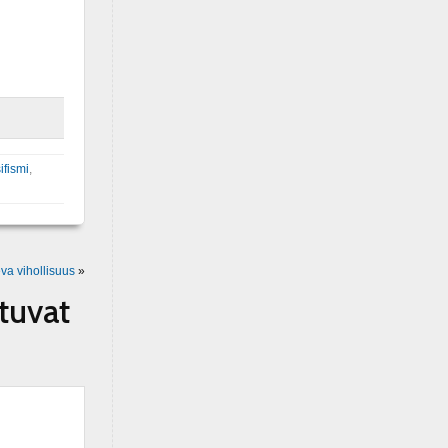
ifismi
,
va vihollisuus
»
ttuvat