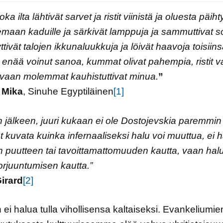
oka ilta lähtivät sarvet ja ristit viinistä ja oluesta päih
maan kaduille ja särkivät lamppuja ja sammuttivat so
yttivät talojen ikkunaluukkuja ja löivät haavoja toisiin
 enää voinut sanoa, kummat olivat pahempia, ristit v
 vaan molemmat kauhistuttivat minua.
”
i Mika
, Sinuhe Egyptiläinen
[1]
 jälkeen, juuri kukaan ei ole Dostojevskia paremmin
 kuvata kuinka infernaaliseksi halu voi muuttua, ei 
 puutteen tai tavoittamattomuuden kautta, vaan hal
 orjuuntumisen kautta.”
irard
[2]
ei halua tulla vihollisensa kaltaiseksi. Evankeliumie