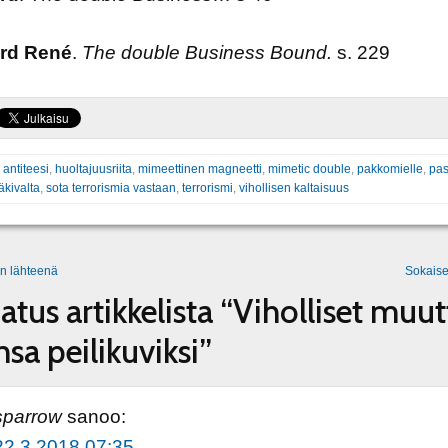
ard René
.
The double Business Bound.
s. 229
:
antiteesi
,
huoltajuusriita
,
mimeettinen magneetti
,
mimetic double
,
pakkomielle
,
pas
äkivalta
,
sota terrorismia vastaan
,
terrorismi
,
vihollisen kaltaisuus
n lähteenä
Sokaise
jatus artikkelista “Viholliset muu
nsa peilikuviksi”
sparrow
sanoo:
22.3.2018 07:35