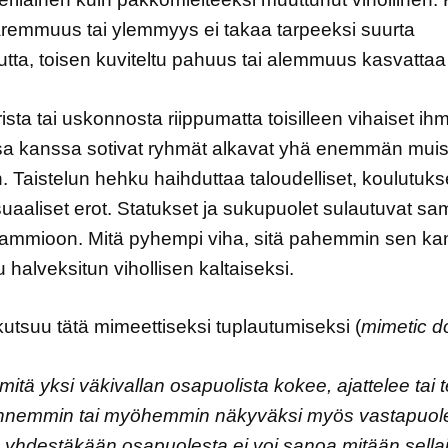
remmuus tai ylemmyys ei takaa tarpeeksi suurta
uutta, toisen kuviteltu pahuus tai alemmuus kasvattaa 
rista tai uskonnosta riippumatta toisilleen vihaiset ihm
sa kanssa sotivat ryhmät alkavat yhä enemmän muis
n. Taistelun hehku haihduttaa taloudelliset, koulutukse
suaaliset erot. Statukset ja sukupuolet sulautuvat s
ammioon. Mitä pyhempi viha, sitä pahemmin sen ka
 halveksitun vihollisen kaltaiseksi.
kutsuu tätä mimeettiseksi tuplautumiseksi (
mimetic d
 mitä yksi väkivallan osapuolista kokee, ajattelee tai 
ennemmin tai myöhemmin näkyväksi myös vastapuol
 yhdestäkään osapuolesta ei voi sanoa mitään sellai