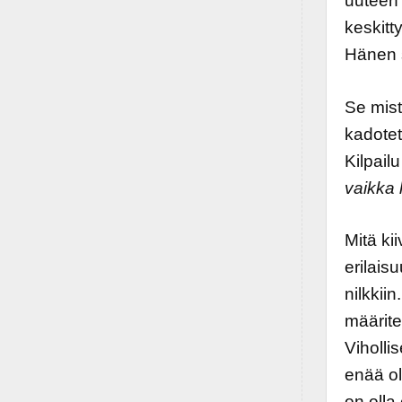
uuteen
keskitt
Hänen s
Se mist
kadotet
Kilpail
vaikka 
Mitä ki
erilais
nilkkii
määrite
Vihollis
enää ol
on olla