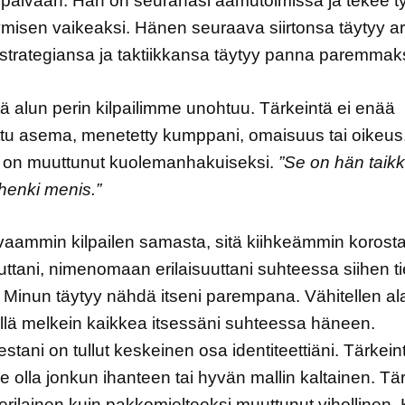
 päivään. Hän on seuranasi aamutoimissa ja tekee 
ymisen vaikeaksi. Hänen seuraava siirtonsa täytyy ar
trategiansa ja taktiikkansa täytyy panna paremmaks
ä alun perin kilpailimme unohtuu. Tärkeintä ei enää
tu asema, menetetty kumppani, omaisuus tai oikeus
u on muuttunut kuolemanhakuiseksi.
”Se on hän taik
henki menis.”
ivaammin kilpailen samasta, sitä kiihkeämmin korost
uuttani, nimenomaan erilaisuuttani suhteessa siihen ti
n. Minun täytyy nähdä itseni parempana. Vähitellen al
llä melkein kaikkea itsessäni suhteessa häneen.
estani on tullut keskeinen osa identiteettiäni. Tärkein
e olla jonkun ihanteen tai hyvän mallin kaltainen. Tä
 erilainen kuin pakkomielteeksi muuttunut vihollinen.