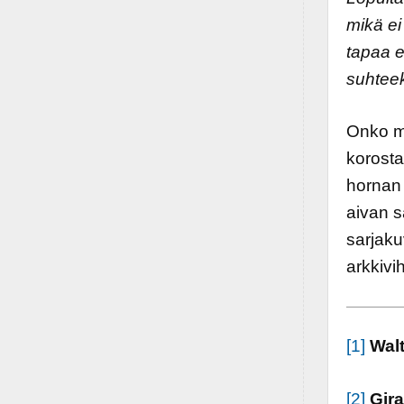
mikä ei
tapaa e
suhteek
Onko mi
korosta
hornan 
aivan s
sarjaku
arkkivih
[1]
Walt
[2]
Gira