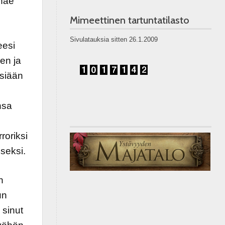
 näe
Mimeettinen tartuntatilasto
Sivulatauksia sitten 26.1.2009
eesi
en ja
isiään
nsa
roriksi
seksi.
n
un
 sinut