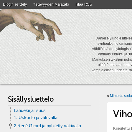
Blogin esittely
Ystävyyden Majatalo
Tilaa RSS
Daniel Nylund esittelee
syntipukkimekanismist
vähittäistä demytologisoi
ominaisuudeksi ja Ju
Markuksen tekstien pohja
pitää Jumalaa uhria v
kompleksisen uhritietois
«
Mimesis soda
Sisällysluettelo
Lähdekirjallisuus
Viho
1. Uskonto ja väkivalta
2 René Girard ja pyhitetty väkivalta
Kirjoitettu
1