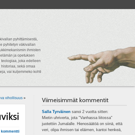
kivallan pyhittämisestä,
e pyhitetyn väkivallan
tipukkimekanismin ihmisten
n elämän ja opetuksen
 teologiaa, joka edelleen
a historiaa, sekä omaa
eja, vai kuljemmeko kohti
va vihollisuus
»
Viimeisimmät kommentit
Salla Tyrväinen
sanoi
2 vuotta sitten:
viksi
Mietin uhriverta, jota "Vanhassa liitossa"
juotettiin Jumalalle. Hienosäätöä on siinä, että
veri, olipa ihmisen tai eläimen, kantoi henkeä,
 kommentti