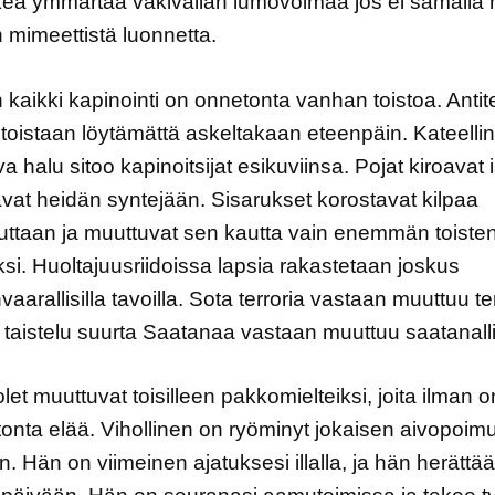
ea ymmärtää väkivallan lumovoimaa jos ei samalla
 mimeettistä luonnetta.
 kaikki kapinointi on onnetonta vanhan toistoa. Antit
toistaan löytämättä askeltakaan eteenpäin. Kateellin
va halu sitoo kapinoitsijat esikuviinsa. Pojat kiroavat 
tavat heidän syntejään. Sisarukset korostavat kilpaa
uuttaan ja muuttuvat sen kautta vain enemmän toiste
iksi. Huoltajuusriidoissa lapsia rakastetaan joskus
aarallisilla tavoilla. Sota terroria vastaan muuttuu ter
 taistelu suurta Saatanaa vastaan muuttuu saatanalli
et muuttuvat toisilleen pakkomielteiksi, joita ilman o
nta elää. Vihollinen on ryöminyt jokaisen aivopoim
yn. Hän on viimeinen ajatuksesi illalla, ja hän herättää