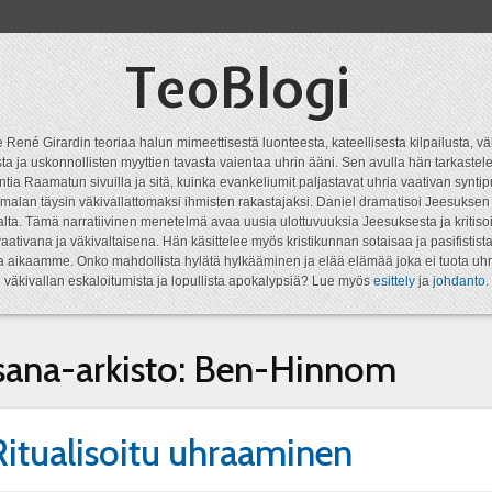
TeoBlogi
 René Girardin teoriaa halun mimeettisestä luonteesta, kateellisesta kilpailusta, vä
a ja uskonnollisten myyttien tavasta vaientaa uhrin ääni. Sen avulla hän tarkastele
ntia Raamatun sivuilla ja sitä, kuinka evankeliumit paljastavat uhria vaativan syn
malan täysin väkivallattomaksi ihmisten rakastajaksi. Daniel dramatisoi Jeesukse
lta. Tämä narratiivinen menetelmä avaa uusia ulottuvuuksia Jeesuksesta ja kritisoi
aativana ja väkivaltaisena. Hän käsittelee myös kristikunnan sotaisaa ja pasifistist
ta aikaamme. Onko mahdollista hylätä hylkääminen ja elää elämää joka ei tuota uhr
väkivallan eskaloitumista ja lopullista apokalypsiä? Lue myös
esittely
ja
johdanto
.
sana-arkisto:
Ben-Hinnom
Ritualisoitu uhraaminen