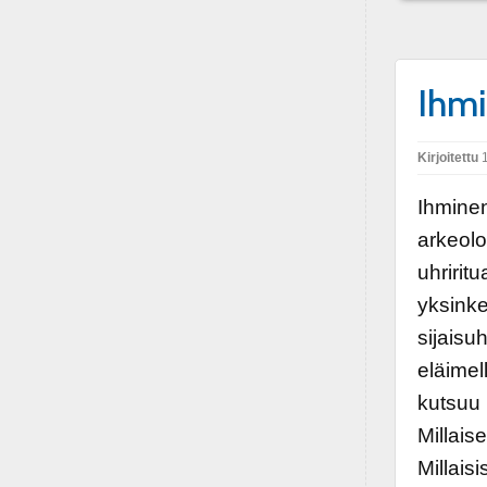
Ihmi
Kirjoitettu
1
Ihminen
arkeolo
uhririt
yksinke
sijaisu
eläimel
kutsuu 
Millais
Millais