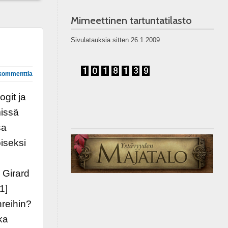
Mimeettinen tartuntatilasto
Sivulatauksia sitten 26.1.2009
kommenttia
ogit ja
missä
sa
iseksi
ä Girard
1]
hreihin?
ka