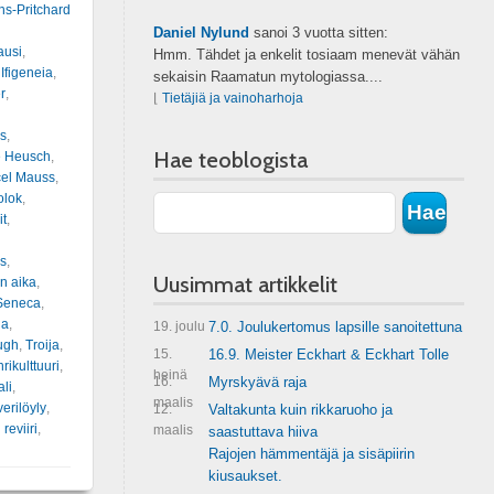
ns-Pritchard
Daniel Nylund
sanoi
3 vuotta sitten:
ausi
,
Hmm. Tähdet ja enkelit tosiaam menevät vähän
,
Ifigeneia
,
sekaisin Raamatun mytologiassa....
r
,
⌊
Tietäjiä ja vainoharhoja
s
,
Hae teoblogista
e Heusch
,
el Mauss
,
olok
,
it
,
s
,
Uusimmat artikkelit
n aika
,
Seneca
,
na
,
19. joulu
7.0. Joulukertomus lapsille sanoitettuna
ugh
,
Troija
,
15.
16.9. Meister Eckhart & Eckhart Tolle
rikulttuuri
,
heinä
16.
Myrskyävä raja
ali
,
maalis
verilöyly
,
12.
Valtakunta kuin rikkaruoho ja
 reviiri
,
maalis
saastuttava hiiva
Rajojen hämmentäjä ja sisäpiirin
kiusaukset.