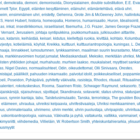
el
,
demokratia
,
demoni
,
demonisoida
,
Dionysialainen
,
double substitution
,
E.E. Eva
nett Tylor
,
Egypti
,
eläinten kesyttäminen
,
eläinuhri
,
elämäntehtävä
,
elävä uhri
,
heim
,
ensimmäinen uhri
,
eristetty
,
Gehenna
,
Grote Jim & McGeeney John
,
hallintok
 S
,
Henri Hubert
,
historia
,
homeopatia
,
Homeros
,
humanisaatio
,
Huron
,
Idealisointi
lias
,
inkat
,
insestirikkomus
,
israelilaiset
,
Itsemurha
,
J.G. Frazer
,
James George Fraze
 Vernant
,
Jerusalem
,
johtaja syntipukkina
,
joukkomurhaaia
,
julkisuuden alttarille
,
uus
,
katarsis
,
keihästää
,
keisari
,
kidutus
,
kiellettyjä ruokia
,
kivittää
,
kohtalo
,
Kolumbu
rjestys
,
kotieläimiä
,
köyhät
,
Kreikka
,
kulttuuri
,
kulttuuriantropologia
,
kuningas
,
L. D
rnaaja
,
linnakkeet
,
lumoutumnen
,
lynkkaaminen
,
maailman suurin teurastamo
,
Marc
ia
,
markkinavoimien hurjat jumalat
,
Mediaskandaali
,
Meksiko
,
merkitään uhriksi
,
M
isten yhtiöiden johajat
,
murhahuuto
,
murhien laakso
,
muukalaiset
,
myyttiset sankar
as
,
Nigel Davies
,
normaalisuhteet
,
Odin
,
oikeudettomat
,
Olli Sinivaara
,
Orestes
,
istajat
,
päälliköt
,
pahuuden inkarnaatio
,
palvotut idolit
,
poikkeukselliset
,
poppamie
peli
,
Poseidon
,
Pyhäpäivä
,
pyhitetty väkivalta
,
rasisteja
,
Rhodos
,
rituaali
,
Rituaaline
kalenteri
,
rokotuskeskus
,
Rooma
,
Saarinen Risto
,
Schwager Raymund
,
sekasorto
,
sijaiskärsijä
,
sijaisuhraus
,
sijoittajat
,
Skandinavia
,
sotavanki
,
status uhrina
,
statusja
suus
,
synnin kantaja
,
tabu
,
Taistelusimulaatio
,
Tanska
,
terroristeja
,
The goulden Bo
 eläimeen
,
uhrautua
,
uhreiksi kelpaavia
,
uhrifestivaaleja
,
Uhriksi merkkaaminen
,
uh
uus
,
uhrimateriaalia
,
uhrimeno
,
uhrin merkki
,
uhrin puolustaja
,
uhripapisto
,
uhriritua
,
uskontoantropologia
,
vainuaa
,
Väkivalta ja pyhä
,
valtakunta
,
valtikka
,
vammaiset
,
kimysriitti
,
viihdemedia
,
Villieläin
,
W. Robertson Smith
,
yhteiskuntahierarkia
,
ylisuuri
usmyytit