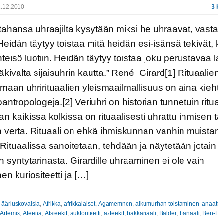
.12.2010
3 
tahansa uhraajilta kysytään miksi he uhraavat, vast
eidän täytyy toistaa mitä heidän esi-isänsä tekivät,
teisö luotiin. Heidän täytyy toistaa joku perustavaa 
äkivalta sijaisuhrin kautta.” René Girard[1] Rituaalien
aan uhrirituaalien yleismaailmallisuus on aina kieh
antropologeja.[2] Veriuhri on historian tunnetuin ritua
n kaikissa kolkissa on rituaalisesti uhrattu ihmisen t
 verta. Rituaali on ehkä ihmiskunnan vanhin muista
Rituaalissa sanoitetaan, tehdään ja näytetään jotain
n syntytarinasta. Girardille uhraaminen ei ole vain
en kuriositeetti ja […]
:
ääriuskovaisia
,
Afrikka
,
afrikkalaiset
,
Agamemnon
,
alkumurhan toistaminen
,
anaatt
Artemis
,
Ateena
,
Atsteekit
,
auktoriteetti
,
azteekit
,
bakkanaali
,
Balder
,
banaali
,
Ben-