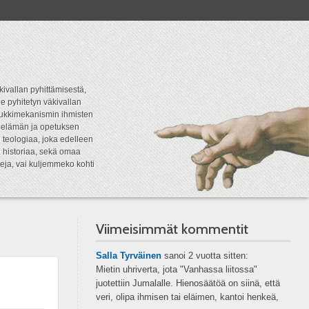
kivallan pyhittämisestä,
e pyhitetyn väkivallan
tipukkimekanismin ihmisten
n elämän ja opetuksen
 teologiaa, joka edelleen
a historiaa, sekä omaa
eja, vai kuljemmeko kohti
Viimeisimmät kommentit
Salla Tyrväinen
sanoi
2 vuotta sitten:
Mietin uhriverta, jota "Vanhassa liitossa"
juotettiin Jumalalle. Hienosäätöä on siinä, että
veri, olipa ihmisen tai eläimen, kantoi henkeä,