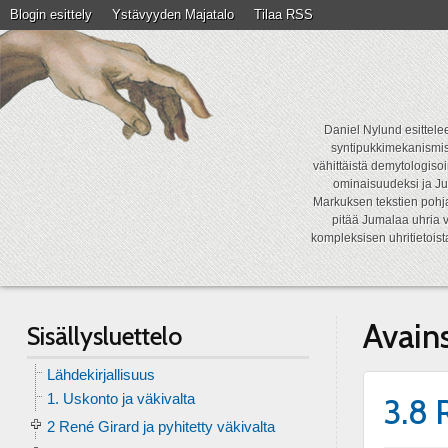
Blogin esittely
Ystävyyden Majatalo
Tilaa RSS
Daniel Nylund esittelee
syntipukkimekanismist
vähittäistä demytologisoi
ominaisuudeksi ja Ju
Markuksen tekstien pohja
pitää Jumalaa uhria v
kompleksisen uhritietois
Avain
Sisällysluettelo
Lähdekirjallisuus
1. Uskonto ja väkivalta
3.8 
2 René Girard ja pyhitetty väkivalta