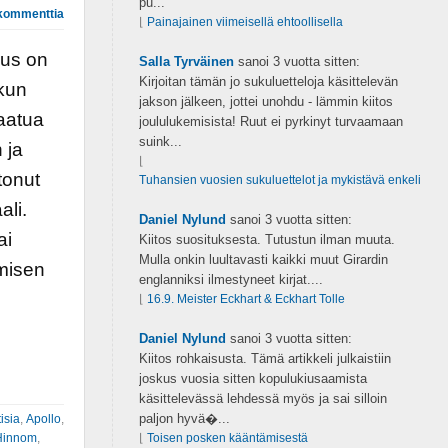
pu...
kommenttia
⌊
Painajainen viimeisellä ehtoollisella
aus on
Salla Tyrväinen
sanoi
3 vuotta sitten:
Kirjoitan tämän jo sukuluetteloja käsittelevän
 kun
jakson jälkeen, jottei unohdu - lämmin kiitos
laatua
joululukemisista! Ruut ei pyrkinyt turvaamaan
suink...
 ja
⌊
tonut
Tuhansien vuosien sukuluettelot ja mykistävä enkeli
ali.
Daniel Nylund
sanoi
3 vuotta sitten:
ai
Kiitos suosituksesta. Tutustun ilman muuta.
Mulla onkin luultavasti kaikki muut Girardin
misen
englanniksi ilmestyneet kirjat....
⌊
16.9. Meister Eckhart & Eckhart Tolle
Daniel Nylund
sanoi
3 vuotta sitten:
Kiitos rohkaisusta. Tämä artikkeli julkaistiin
joskus vuosia sitten kopulukiusaamista
käsittelevässä lehdessä myös ja sai silloin
paljon hyvä�...
isia
,
Apollo
,
Hinnom
,
⌊
Toisen posken kääntämisestä