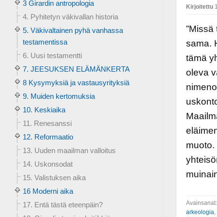
3 Girardin antropologia
Kirjoitettu
1
4. Pyhitetyn väkivallan historia
”Missä 
5. Väkivaltainen pyhä vanhassa
testamentissa
sama. H
6. Uusi testamentti
tämä yh
7. JEESUKSEN ELÄMÄNKERTA
oleva v
8 Kysymyksiä ja vastausyrityksiä
nimenom
9. Muiden kertomuksia
uskonto
10. Keskiaika
Maailma
11. Renesanssi
eläimen
12. Reformaatio
muoto. 
13. Uuden maailman valloitus
yhteisö
14. Uskonsodat
muinain
15. Valistuksen aika
16 Moderni aika
Avainsanat
17. Entä tästä eteenpäin?
arkeologia
,