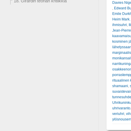
18. Girardin teorian kritiikkiä
Davies Nig
,
Edward Bur
Emile Durk
Heim Mark.
ihmisuhri
,
I
Jean-Pierre
kaavamais
kosminen jä
lähetyssaa
marginaalis
monikansall
narrikuning
osakkeenom
porrastemp
rituaalinen 
shamaani
,
suvaistevai
tunnesuhde
Uhrikunink
uhrivaranto
veriuhri
,
vih
ylösnousem