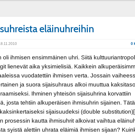
suhreista eläinuhreihin
8.11.2010
0 
 oli ihmisen ensimmäinen uhri. Siitä kulttuuriantropol
git lienevät aika yksimielisiä. Kaikkein alkuperäisim
uaaleissa vuodatettiin ihmisen verta. Jossain vaihees
rtainen ja suora sijaisuhraus alkoi muuttua kaksitaso
hraamiseksi. Ihminen yhteisön sijaisuhrina korvattiin
lä, josta tehtiin alkuperäisen ihmisuhrin sijainen. Tät
kaksinkertaiseksi sijaisuudeksi (double substitution)[
en prosessin kautta ihmisuhrit alkoivat vaihtua eläinu
ista syistä alettiin uhrata eläimiä ihmisen sijaan? Kuin