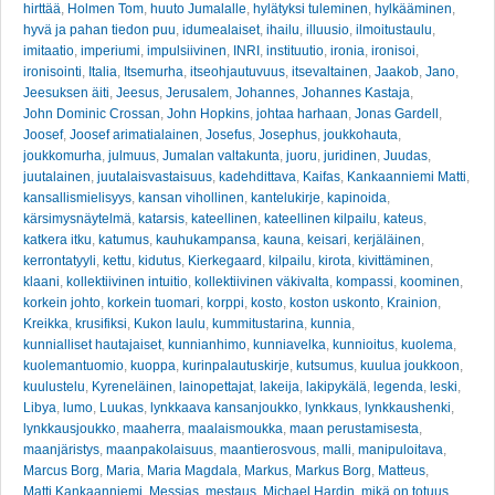
hirttää
,
Holmen Tom
,
huuto Jumalalle
,
hylätyksi tuleminen
,
hylkääminen
,
hyvä ja pahan tiedon puu
,
idumealaiset
,
ihailu
,
illuusio
,
ilmoitustaulu
,
imitaatio
,
imperiumi
,
impulsiivinen
,
INRI
,
instituutio
,
ironia
,
ironisoi
,
ironisointi
,
Italia
,
Itsemurha
,
itseohjautuvuus
,
itsevaltainen
,
Jaakob
,
Jano
,
Jeesuksen äiti
,
Jeesus
,
Jerusalem
,
Johannes
,
Johannes Kastaja
,
John Dominic Crossan
,
John Hopkins
,
johtaa harhaan
,
Jonas Gardell
,
Joosef
,
Joosef arimatialainen
,
Josefus
,
Josephus
,
joukkohauta
,
joukkomurha
,
julmuus
,
Jumalan valtakunta
,
juoru
,
juridinen
,
Juudas
,
juutalainen
,
juutalaisvastaisuus
,
kadehdittava
,
Kaifas
,
Kankaanniemi Matti
,
kansallismielisyys
,
kansan vihollinen
,
kantelukirje
,
kapinoida
,
kärsimysnäytelmä
,
katarsis
,
kateellinen
,
kateellinen kilpailu
,
kateus
,
katkera itku
,
katumus
,
kauhukampansa
,
kauna
,
keisari
,
kerjäläinen
,
kerrontatyyli
,
kettu
,
kidutus
,
Kierkegaard
,
kilpailu
,
kirota
,
kivittäminen
,
klaani
,
kollektiivinen intuitio
,
kollektiivinen väkivalta
,
kompassi
,
koominen
,
korkein johto
,
korkein tuomari
,
korppi
,
kosto
,
koston uskonto
,
Krainion
,
Kreikka
,
krusifiksi
,
Kukon laulu
,
kummitustarina
,
kunnia
,
kunnialliset hautajaiset
,
kunnianhimo
,
kunniavelka
,
kunnioitus
,
kuolema
,
kuolemantuomio
,
kuoppa
,
kurinpalautuskirje
,
kutsumus
,
kuulua joukkoon
,
kuulustelu
,
Kyreneläinen
,
lainopettajat
,
lakeija
,
lakipykälä
,
legenda
,
leski
,
Libya
,
lumo
,
Luukas
,
lynkkaava kansanjoukko
,
lynkkaus
,
lynkkaushenki
,
lynkkausjoukko
,
maaherra
,
maalaismoukka
,
maan perustamisesta
,
maanjäristys
,
maanpakolaisuus
,
maantierosvous
,
malli
,
manipuloitava
,
Marcus Borg
,
Maria
,
Maria Magdala
,
Markus
,
Markus Borg
,
Matteus
,
Matti Kankaanniemi
,
Messias
,
mestaus
,
Michael Hardin
,
mikä on totuus
,