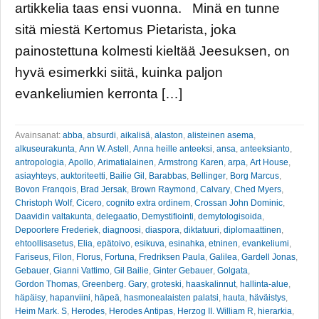
artikkelia taas ensi vuonna. Minä en tunne
sitä miestä Kertomus Pietarista, joka
painostettuna kolmesti kieltää Jeesuksen, on
hyvä esimerkki siitä, kuinka paljon
evankeliumien kerronta […]
Avainsanat:
abba
,
absurdi
,
aikalisä
,
alaston
,
alisteinen asema
,
alkuseurakunta
,
Ann W. Astell
,
Anna heille anteeksi
,
ansa
,
anteeksianto
,
antropologia
,
Apollo
,
Arimatialainen
,
Armstrong Karen
,
arpa
,
Art House
,
asiayhteys
,
auktoriteetti
,
Bailie Gil
,
Barabbas
,
Bellinger
,
Borg Marcus
,
Bovon Franqois
,
Brad Jersak
,
Brown Raymond
,
Calvary
,
Ched Myers
,
Christoph Wolf
,
Cicero
,
cognito extra ordinem
,
Crossan John Dominic
,
Daavidin valtakunta
,
delegaatio
,
Demystifiointi
,
demytologisoida
,
Depoortere Frederiek
,
diagnoosi
,
diaspora
,
diktatuuri
,
diplomaattinen
,
ehtoollisasetus
,
Elia
,
epätoivo
,
esikuva
,
esinahka
,
etninen
,
evankeliumi
,
Fariseus
,
Filon
,
Florus
,
Fortuna
,
Fredriksen Paula
,
Galilea
,
Gardell Jonas
,
Gebauer
,
Gianni Vattimo
,
Gil Bailie
,
Ginter Gebauer
,
Golgata
,
Gordon Thomas
,
Greenberg. Gary
,
groteski
,
haaskalinnut
,
hallinta-alue
,
häpäisy
,
hapanviini
,
häpeä
,
hasmonealaisten palatsi
,
hauta
,
häväistys
,
Heim Mark. S
,
Herodes
,
Herodes Antipas
,
Herzog II. William R
,
hierarkia
,