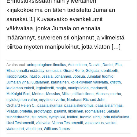
Ennustuksissaan näin ylivertainen
kirjakokoelma on täten todistettu Jumalan
sanaksi.[1] Kuvaavatko evankeliumit
väkivaltaa, jonka Jumala on ennalta
määrännyt, suvereenisti ohjannut ja viimeistä
piirtoa myöten manipuloinut, jotta viaton […]
Avainsanat:
antropologinen ilmoitus
,
Autenttinen
,
Daavid
,
Daniel
,
Elia
,
Elisa
,
ennalta määrätty
,
ennustus
,
Girard René
,
Golgata
,
identiteetti
,
Iisoppiruoko
,
intuitio
,
Jesaja
,
Johannes
,
Joosua
,
Jumalan tuomio
,
Jumalan viha
,
juutalainen
,
kaunainen
,
kollektiivinen väkivalta
,
kristitty
,
kuoleman enkeli
,
legimiteetti
,
magia
,
manipuloida
,
marionetti
,
McKnight Scot
,
Merkus
,
Messias
,
Miika
,
militaristinen
,
Mooses
,
murha
,
mytologinen valhe
,
myyttinen verho
,
Neuhaus Richard John.
,
Orchard Helen C.
,
pääsiäiskaritsa
,
pääsiäiskertomus
,
pääsiäislammas
,
Pilatus
,
profetia
,
prototyyppi
,
psalmit
,
rikollinen
,
roomalaiset
,
Sakarja
,
suhdedraama
,
suurvalta
,
syntipukki
,
teatteri
,
tuomio
,
uhri
,
uhrin näkökulma
,
Uusi Testamentti
,
väkivalta
,
Vanha Testamentti
,
vastaavuus
,
vastuu
,
viaton uhri
,
vihollinen
,
Williams James