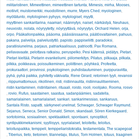
militaristinen
,
Mimeettinen
,
mimeettinen tartunta
,
Mimesis
,
mirha
,
Mooses
,
motiivit
,
muistomerkki
,
muodollinen
,
murre
,
Myers Ched
,
myologinen
,
myötätunto
,
mytologinen pyhyys
,
mytologiset
,
myytti
,
myyttinen sankaritarina
,
naamari
,
näännytys
,
naiset
,
närkästyä
,
Neuhaus
,
neuvosto
,
nolata
,
nöyryytetty
,
nöyryyttävä
,
nöyryytys
,
Orchard Helen
,
orja
,
orpo
,
Pääkallonpaikka
,
pääoma
,
pääsiäissaarna
,
päätösvaltainen
,
pahuus
,
pakana
,
palvelija
,
palvelustyttö
,
papisto
,
pappiseliitti
,
paradoksi
,
paratiisiunelma
,
parjaus
,
patriarkaalisuus
,
patriootti
,
Pax Romana
,
pellavavaate
,
pelottava ratkaisu
,
peruspelko
,
Pesi kätensä
,
pidätys
,
Pietari
,
Pietari kieltää
,
Pietarin evankeliumi
,
piilomerkitys
,
Pilatus
,
pilkaaja
,
pilkata
,
pilkka
,
poikkeava
,
poissulkeminen
,
poliittinen
,
pöyhkeä
,
Profeetta
,
prokuraattori
,
provinssi
,
psykologinen
,
puhdistautuminen
,
purppuraviitta
,
pyhä
,
pyhä paikka
,
pyhitetty väkivalta
,
Rene Girard
,
retorinen tyyli
,
revanssi
,
riippumattomuus
,
rikollinen
,
risti
,
ristiinnaulita
,
ristiinnaulitseminen
,
ristin kantaminen
,
ristiriitainen
,
rituaali
,
roisto
,
rooli
,
roolijako
,
Rooma
,
rosvo
,
rovio
,
Rufus
,
saastainen
,
saastua
,
sadanpäämies
,
sadatella
,
samarialainen
,
samarialaiset
,
sankari
,
sankarimessias
,
sankaruus
,
Santala Risto
,
sapatti
,
särkyneet unelmat
,
Schwager
,
Schwager Raymund
,
Sejanus
,
Seneca
,
Senior Donald
,
Simon
,
skandaali
,
Sören Kierkegaard
,
sortotoimia
,
sosiaalinen
,
spektaakkeli
,
spontaani
,
synoptikot
,
syntipukkimekanismi
,
syyllisyys
,
syyrialaiset
,
teloitettu
,
teloitus
,
teloituspaikka
,
temppeli
,
temppeliaristokratia
,
testamentata
,
The scapegoat
,
Tiberius
,
tieto
,
tietoinen
,
tilannetaju
,
titulus
,
Tom Holmen
,
totuus
,
traaginen