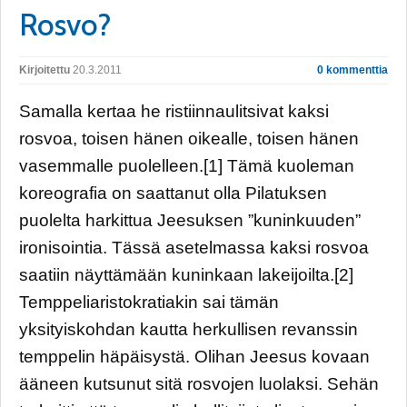
Rosvo?
Kirjoitettu
20.3.2011
0 kommenttia
Samalla kertaa he ristiinnaulitsivat kaksi
rosvoa, toisen hänen oikealle, toisen hänen
vasemmalle puolelleen.[1] Tämä kuoleman
koreografia on saattanut olla Pilatuksen
puolelta harkittua Jeesuksen ”kuninkuuden”
ironisointia. Tässä asetelmassa kaksi rosvoa
saatiin näyttämään kuninkaan lakeijoilta.[2]
Temppeliaristokratiakin sai tämän
yksityiskohdan kautta herkullisen revanssin
temppelin häpäisystä. Olihan Jeesus kovaan
ääneen kutsunut sitä rosvojen luolaksi. Sehän