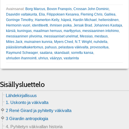
Avainsanat:
Borg Marcus
,
Bovon Franqois
,
Crossan John Dominic
,
Daavidin valtakunta
,
Elia
,
Filippoksen Kesarea
,
Fleming Chris
,
Galilea
,
Gorringe Timothy
,
Hamerton-Kelly
,
häpeä
,
Hardin Michael
,
hellenistinen
,
Hermonin vuori
,
identiteetti
,
ihmisen poika
,
Jersak Brad
,
Johannes Kastaja
,
kärsiä
,
kuningas
,
maailman herruus
,
marttyyrius
,
messiaaninen intohimo
,
messiaaninen ylivoima
,
messiaaniset unelmat
,
Messias
,
mestaus
,
Miles Jack
,
muinainen kunnia
,
Myers Ched
,
N.T. Wright
,
nuhdella
,
pääsiäismatkakertomus
,
pahuus
,
pelastava väkivalta
,
provosoitua
,
Raymund Schwager
,
saatana
,
skandaali
,
sorrettu kansa
,
uhriuden ihannointi
,
uhrius
,
vääryys
,
vastarinta
Sisällysluettelo
Lähdekirjallisuus
1. Uskonto ja väkivalta
2 René Girard ja pyhitetty väkivalta
3 Girardin antropologia
4. Pyhitetyn väkivallan historia