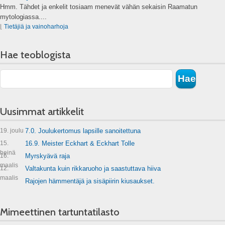
Hmm. Tähdet ja enkelit tosiaam menevät vähän sekaisin Raamatun
mytologiassa....
⌊
Tietäjiä ja vainoharhoja
Hae teoblogista
Uusimmat artikkelit
19. joulu
7.0. Joulukertomus lapsille sanoitettuna
15.
16.9. Meister Eckhart & Eckhart Tolle
heinä
16.
Myrskyävä raja
maalis
12.
Valtakunta kuin rikkaruoho ja saastuttava hiiva
maalis
Rajojen hämmentäjä ja sisäpiirin kiusaukset.
Mimeettinen tartuntatilasto