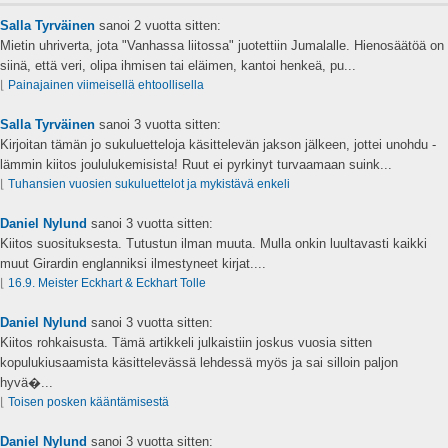
Salla Tyrväinen
sanoi
2 vuotta sitten:
Mietin uhriverta, jota "Vanhassa liitossa" juotettiin Jumalalle. Hienosäätöä on
siinä, että veri, olipa ihmisen tai eläimen, kantoi henkeä, pu...
⌊
Painajainen viimeisellä ehtoollisella
Salla Tyrväinen
sanoi
3 vuotta sitten:
Kirjoitan tämän jo sukuluetteloja käsittelevän jakson jälkeen, jottei unohdu -
lämmin kiitos joululukemisista! Ruut ei pyrkinyt turvaamaan suink...
⌊
Tuhansien vuosien sukuluettelot ja mykistävä enkeli
Daniel Nylund
sanoi
3 vuotta sitten:
Kiitos suosituksesta. Tutustun ilman muuta. Mulla onkin luultavasti kaikki
muut Girardin englanniksi ilmestyneet kirjat....
⌊
16.9. Meister Eckhart & Eckhart Tolle
Daniel Nylund
sanoi
3 vuotta sitten:
Kiitos rohkaisusta. Tämä artikkeli julkaistiin joskus vuosia sitten
kopulukiusaamista käsittelevässä lehdessä myös ja sai silloin paljon
hyvä�...
⌊
Toisen posken kääntämisestä
Daniel Nylund
sanoi
3 vuotta sitten: