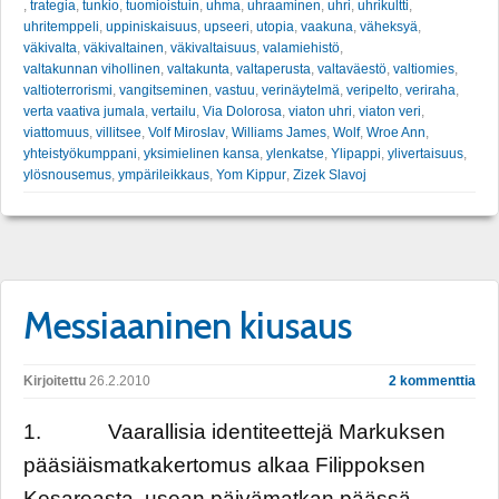
,
trategia
,
tunkio
,
tuomioistuin
,
uhma
,
uhraaminen
,
uhri
,
uhrikultti
,
uhritemppeli
,
uppiniskaisuus
,
upseeri
,
utopia
,
vaakuna
,
väheksyä
,
väkivalta
,
väkivaltainen
,
väkivaltaisuus
,
valamiehistö
,
valtakunnan vihollinen
,
valtakunta
,
valtaperusta
,
valtaväestö
,
valtiomies
,
valtioterrorismi
,
vangitseminen
,
vastuu
,
verinäytelmä
,
veripelto
,
veriraha
,
verta vaativa jumala
,
vertailu
,
Via Dolorosa
,
viaton uhri
,
viaton veri
,
viattomuus
,
villitsee
,
Volf Miroslav
,
Williams James
,
Wolf
,
Wroe Ann
,
yhteistyökumppani
,
yksimielinen kansa
,
ylenkatse
,
Ylipappi
,
ylivertaisuus
,
ylösnousemus
,
ympärileikkaus
,
Yom Kippur
,
Zizek Slavoj
Messiaaninen kiusaus
Kirjoitettu
26.2.2010
2 kommenttia
1. Vaarallisia identiteettejä Markuksen
pääsiäismatkakertomus alkaa Filippoksen
Kesareasta, usean päivämatkan päässä