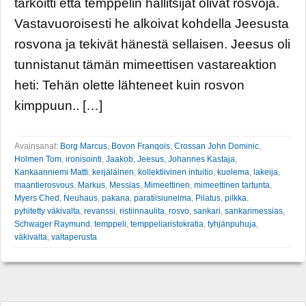
tarkoitti että temppelin hallitsijat olivat rosvoja.
Vastavuoroisesti he alkoivat kohdella Jeesusta
rosvona ja tekivät hänestä sellaisen. Jeesus oli
tunnistanut tämän mimeettisen vastareaktion
heti: Tehän olette lähteneet kuin rosvon
kimppuun.. […]
Avainsanat:
Borg Marcus
,
Bovon Franqois
,
Crossan John Dominic
,
Holmen Tom
,
ironisointi
,
Jaakob
,
Jeesus
,
Johannes Kastaja
,
Kankaanniemi Matti
,
kerjäläinen
,
kollektiivinen intuitio
,
kuolema
,
lakeija
,
maantierosvous
,
Markus
,
Messias
,
Mimeettinen
,
mimeettinen tartunta
,
Myers Ched
,
Neuhaus
,
pakana
,
paratiisiunelma
,
Pilatus
,
pilkka
,
pyhitetty väkivalta
,
revanssi
,
ristiinnaulita
,
rosvo
,
sankari
,
sankarimessias
,
Schwager Raymund
,
temppeli
,
temppeliaristokratia
,
tyhjänpuhuja
,
väkivalta
,
valtaperusta