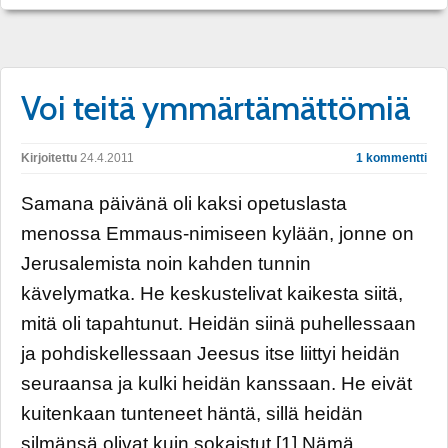
Voi teitä ymmärtämättömiä
Kirjoitettu
24.4.2011
1 kommentti
Samana päivänä oli kaksi opetuslasta
menossa Emmaus-nimiseen kylään, jonne on
Jerusalemista noin kahden tunnin
kävelymatka. He keskustelivat kaikesta siitä,
mitä oli tapahtunut. Heidän siinä puhellessaan
ja pohdiskellessaan Jeesus itse liittyi heidän
seuraansa ja kulki heidän kanssaan. He eivät
kuitenkaan tunteneet häntä, sillä heidän
silmänsä olivat kuin sokaistut.[1] Nämä