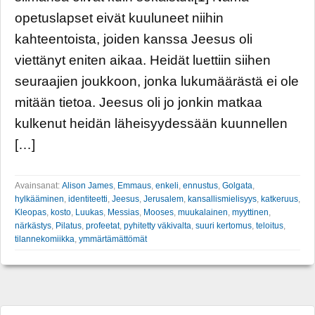
opetuslapset eivät kuuluneet niihin
kahteentoista, joiden kanssa Jeesus oli
viettänyt eniten aikaa. Heidät luettiin siihen
seuraajien joukkoon, jonka lukumäärästä ei ole
mitään tietoa. Jeesus oli jo jonkin matkaa
kulkenut heidän läheisyydessään kuunnellen
[…]
Avainsanat:
Alison James
,
Emmaus
,
enkeli
,
ennustus
,
Golgata
,
hylkääminen
,
identiteetti
,
Jeesus
,
Jerusalem
,
kansallismielisyys
,
katkeruus
,
Kleopas
,
kosto
,
Luukas
,
Messias
,
Mooses
,
muukalainen
,
myyttinen
,
närkästys
,
Pilatus
,
profeetat
,
pyhitetty väkivalta
,
suuri kertomus
,
teloitus
,
tilannekomiikka
,
ymmärtämättömät