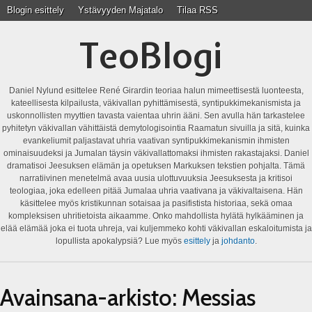
Blogin esittely
Ystävyyden Majatalo
Tilaa RSS
TeoBlogi
Daniel Nylund esittelee René Girardin teoriaa halun mimeettisestä luonteesta,
kateellisesta kilpailusta, väkivallan pyhittämisestä, syntipukkimekanismista ja
uskonnollisten myyttien tavasta vaientaa uhrin ääni. Sen avulla hän tarkastelee
pyhitetyn väkivallan vähittäistä demytologisointia Raamatun sivuilla ja sitä, kuinka
evankeliumit paljastavat uhria vaativan syntipukkimekanismin ihmisten
ominaisuudeksi ja Jumalan täysin väkivallattomaksi ihmisten rakastajaksi. Daniel
dramatisoi Jeesuksen elämän ja opetuksen Markuksen tekstien pohjalta. Tämä
narratiivinen menetelmä avaa uusia ulottuvuuksia Jeesuksesta ja kritisoi
teologiaa, joka edelleen pitää Jumalaa uhria vaativana ja väkivaltaisena. Hän
käsittelee myös kristikunnan sotaisaa ja pasifistista historiaa, sekä omaa
kompleksisen uhritietoista aikaamme. Onko mahdollista hylätä hylkääminen ja
elää elämää joka ei tuota uhreja, vai kuljemmeko kohti väkivallan eskaloitumista ja
lopullista apokalypsiä? Lue myös
esittely
ja
johdanto
.
Avainsana-arkisto:
Messias