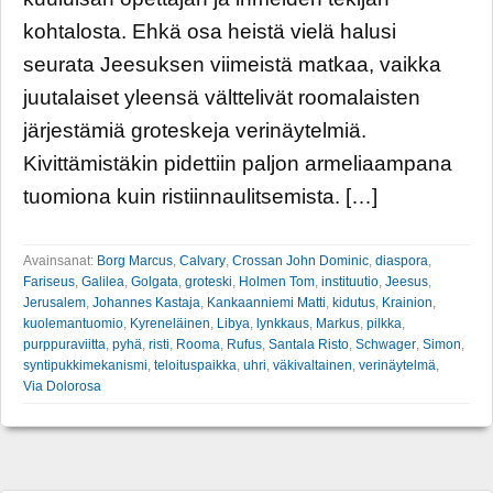
kohtalosta. Ehkä osa heistä vielä halusi
seurata Jeesuksen viimeistä matkaa, vaikka
juutalaiset yleensä välttelivät roomalaisten
järjestämiä groteskeja verinäytelmiä.
Kivittämistäkin pidettiin paljon armeliaampana
tuomiona kuin ristiinnaulitsemista. […]
Avainsanat:
Borg Marcus
,
Calvary
,
Crossan John Dominic
,
diaspora
,
Fariseus
,
Galilea
,
Golgata
,
groteski
,
Holmen Tom
,
instituutio
,
Jeesus
,
Jerusalem
,
Johannes Kastaja
,
Kankaanniemi Matti
,
kidutus
,
Krainion
,
kuolemantuomio
,
Kyreneläinen
,
Libya
,
lynkkaus
,
Markus
,
pilkka
,
purppuraviitta
,
pyhä
,
risti
,
Rooma
,
Rufus
,
Santala Risto
,
Schwager
,
Simon
,
syntipukkimekanismi
,
teloituspaikka
,
uhri
,
väkivaltainen
,
verinäytelmä
,
Via Dolorosa