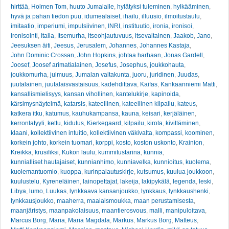
hirttää
,
Holmen Tom
,
huuto Jumalalle
,
hylätyksi tuleminen
,
hylkääminen
,
hyvä ja pahan tiedon puu
,
idumealaiset
,
ihailu
,
illuusio
,
ilmoitustaulu
,
imitaatio
,
imperiumi
,
impulsiivinen
,
INRI
,
instituutio
,
ironia
,
ironisoi
,
ironisointi
,
Italia
,
Itsemurha
,
itseohjautuvuus
,
itsevaltainen
,
Jaakob
,
Jano
,
Jeesuksen äiti
,
Jeesus
,
Jerusalem
,
Johannes
,
Johannes Kastaja
,
John Dominic Crossan
,
John Hopkins
,
johtaa harhaan
,
Jonas Gardell
,
Joosef
,
Joosef arimatialainen
,
Josefus
,
Josephus
,
joukkohauta
,
joukkomurha
,
julmuus
,
Jumalan valtakunta
,
juoru
,
juridinen
,
Juudas
,
juutalainen
,
juutalaisvastaisuus
,
kadehdittava
,
Kaifas
,
Kankaanniemi Matti
,
kansallismielisyys
,
kansan vihollinen
,
kantelukirje
,
kapinoida
,
kärsimysnäytelmä
,
katarsis
,
kateellinen
,
kateellinen kilpailu
,
kateus
,
katkera itku
,
katumus
,
kauhukampansa
,
kauna
,
keisari
,
kerjäläinen
,
kerrontatyyli
,
kettu
,
kidutus
,
Kierkegaard
,
kilpailu
,
kirota
,
kivittäminen
,
klaani
,
kollektiivinen intuitio
,
kollektiivinen väkivalta
,
kompassi
,
koominen
,
korkein johto
,
korkein tuomari
,
korppi
,
kosto
,
koston uskonto
,
Krainion
,
Kreikka
,
krusifiksi
,
Kukon laulu
,
kummitustarina
,
kunnia
,
kunnialliset hautajaiset
,
kunnianhimo
,
kunniavelka
,
kunnioitus
,
kuolema
,
kuolemantuomio
,
kuoppa
,
kurinpalautuskirje
,
kutsumus
,
kuulua joukkoon
,
kuulustelu
,
Kyreneläinen
,
lainopettajat
,
lakeija
,
lakipykälä
,
legenda
,
leski
,
Libya
,
lumo
,
Luukas
,
lynkkaava kansanjoukko
,
lynkkaus
,
lynkkaushenki
,
lynkkausjoukko
,
maaherra
,
maalaismoukka
,
maan perustamisesta
,
maanjäristys
,
maanpakolaisuus
,
maantierosvous
,
malli
,
manipuloitava
,
Marcus Borg
,
Maria
,
Maria Magdala
,
Markus
,
Markus Borg
,
Matteus
,