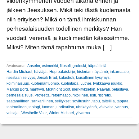
viidenkymmenen vuoden aikana ennen ja
jälkeen Jeesuksen. Mikä teki tästä kuolemasta
niin erityisen? Mikä on tämä ihmiskunnan
perhesalaisuuden todellinen merkitys? Hän
vuodatti verensä ja kuoli meidän käsissämme.
Miksi? Miten tämä tapahtuma muka […]
Avainsanat:
Anselm
,
esimerkki
,
filosofi
,
groteski
,
häpeällistä
,
Hardin Michael
,
häviäjät
,
Heprealaiskirje
,
historian näyttämö
,
inkarnaatio
,
itsestään selvyys
,
Jersak Brad
,
katastrofi
,
kiusallinen kysymys
,
kolminaisuus
,
kuolemantuomio
,
kuolintapa
,
Luther
,
lynkkaava joukko
,
Marcus Borg
,
marttyyri
,
McKnight Scot
,
merkityksetön
,
Paavali
,
pelastava
,
perhesalaisuus
,
Profeetta
,
reformaatio
,
rikollinen
,
risti
,
ristiretki
,
saatanallinen
,
sankarillinen
,
selitykset
,
sovitusuhri
,
tabu
,
taiteilija
,
tappaa
,
teatraalinen
,
teologi
,
tuomari
,
uhrikaritsa
,
uhrikäytäntö
,
väkivalta
,
vanhus
,
voittajat
,
Westhelle Vitor
,
Winter Michael
,
ylivarma