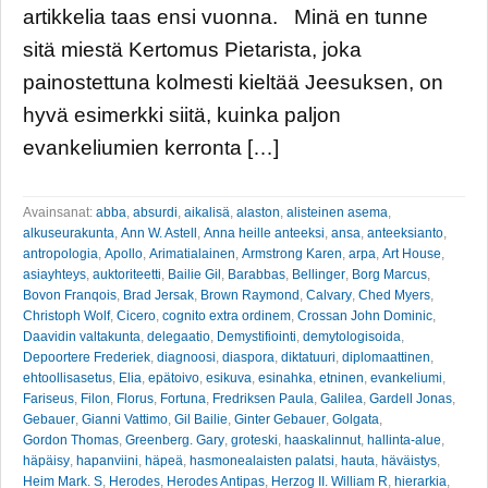
artikkelia taas ensi vuonna. Minä en tunne
sitä miestä Kertomus Pietarista, joka
painostettuna kolmesti kieltää Jeesuksen, on
hyvä esimerkki siitä, kuinka paljon
evankeliumien kerronta […]
Avainsanat:
abba
,
absurdi
,
aikalisä
,
alaston
,
alisteinen asema
,
alkuseurakunta
,
Ann W. Astell
,
Anna heille anteeksi
,
ansa
,
anteeksianto
,
antropologia
,
Apollo
,
Arimatialainen
,
Armstrong Karen
,
arpa
,
Art House
,
asiayhteys
,
auktoriteetti
,
Bailie Gil
,
Barabbas
,
Bellinger
,
Borg Marcus
,
Bovon Franqois
,
Brad Jersak
,
Brown Raymond
,
Calvary
,
Ched Myers
,
Christoph Wolf
,
Cicero
,
cognito extra ordinem
,
Crossan John Dominic
,
Daavidin valtakunta
,
delegaatio
,
Demystifiointi
,
demytologisoida
,
Depoortere Frederiek
,
diagnoosi
,
diaspora
,
diktatuuri
,
diplomaattinen
,
ehtoollisasetus
,
Elia
,
epätoivo
,
esikuva
,
esinahka
,
etninen
,
evankeliumi
,
Fariseus
,
Filon
,
Florus
,
Fortuna
,
Fredriksen Paula
,
Galilea
,
Gardell Jonas
,
Gebauer
,
Gianni Vattimo
,
Gil Bailie
,
Ginter Gebauer
,
Golgata
,
Gordon Thomas
,
Greenberg. Gary
,
groteski
,
haaskalinnut
,
hallinta-alue
,
häpäisy
,
hapanviini
,
häpeä
,
hasmonealaisten palatsi
,
hauta
,
häväistys
,
Heim Mark. S
,
Herodes
,
Herodes Antipas
,
Herzog II. William R
,
hierarkia
,