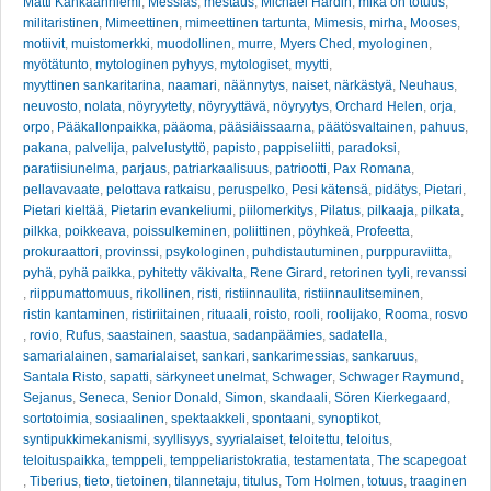
Matti Kankaanniemi
,
Messias
,
mestaus
,
Michael Hardin
,
mikä on totuus
,
militaristinen
,
Mimeettinen
,
mimeettinen tartunta
,
Mimesis
,
mirha
,
Mooses
,
motiivit
,
muistomerkki
,
muodollinen
,
murre
,
Myers Ched
,
myologinen
,
myötätunto
,
mytologinen pyhyys
,
mytologiset
,
myytti
,
myyttinen sankaritarina
,
naamari
,
näännytys
,
naiset
,
närkästyä
,
Neuhaus
,
neuvosto
,
nolata
,
nöyryytetty
,
nöyryyttävä
,
nöyryytys
,
Orchard Helen
,
orja
,
orpo
,
Pääkallonpaikka
,
pääoma
,
pääsiäissaarna
,
päätösvaltainen
,
pahuus
,
pakana
,
palvelija
,
palvelustyttö
,
papisto
,
pappiseliitti
,
paradoksi
,
paratiisiunelma
,
parjaus
,
patriarkaalisuus
,
patriootti
,
Pax Romana
,
pellavavaate
,
pelottava ratkaisu
,
peruspelko
,
Pesi kätensä
,
pidätys
,
Pietari
,
Pietari kieltää
,
Pietarin evankeliumi
,
piilomerkitys
,
Pilatus
,
pilkaaja
,
pilkata
,
pilkka
,
poikkeava
,
poissulkeminen
,
poliittinen
,
pöyhkeä
,
Profeetta
,
prokuraattori
,
provinssi
,
psykologinen
,
puhdistautuminen
,
purppuraviitta
,
pyhä
,
pyhä paikka
,
pyhitetty väkivalta
,
Rene Girard
,
retorinen tyyli
,
revanssi
,
riippumattomuus
,
rikollinen
,
risti
,
ristiinnaulita
,
ristiinnaulitseminen
,
ristin kantaminen
,
ristiriitainen
,
rituaali
,
roisto
,
rooli
,
roolijako
,
Rooma
,
rosvo
,
rovio
,
Rufus
,
saastainen
,
saastua
,
sadanpäämies
,
sadatella
,
samarialainen
,
samarialaiset
,
sankari
,
sankarimessias
,
sankaruus
,
Santala Risto
,
sapatti
,
särkyneet unelmat
,
Schwager
,
Schwager Raymund
,
Sejanus
,
Seneca
,
Senior Donald
,
Simon
,
skandaali
,
Sören Kierkegaard
,
sortotoimia
,
sosiaalinen
,
spektaakkeli
,
spontaani
,
synoptikot
,
syntipukkimekanismi
,
syyllisyys
,
syyrialaiset
,
teloitettu
,
teloitus
,
teloituspaikka
,
temppeli
,
temppeliaristokratia
,
testamentata
,
The scapegoat
,
Tiberius
,
tieto
,
tietoinen
,
tilannetaju
,
titulus
,
Tom Holmen
,
totuus
,
traaginen