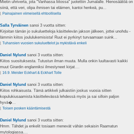
Mietin uhriverta, jota "Vanhassa liitossa" juotettiin Jumalalle. Hienosäätöä on
siinä, että veri, olipa ihmisen tai eläimen, kantoi henkeä, pu...
⌊
Painajainen viimeisellä ehtoollisella
Salla Tyrväinen
sanoi
3 vuotta sitten:
Kirjoitan tämän jo sukuluetteloja käsittelevän jakson jälkeen, jottei unohdu -
lämmin kiitos joululukemisista! Ruut ei pyrkinyt turvaamaan suink...
⌊
Tuhansien vuosien sukuluettelot ja mykistävä enkeli
Daniel Nylund
sanoi
3 vuotta sitten:
Kiitos suosituksesta. Tutustun ilman muuta. Mulla onkin luultavasti kaikki
muut Girardin englanniksi ilmestyneet kirjat....
⌊
16.9. Meister Eckhart & Eckhart Tolle
Daniel Nylund
sanoi
3 vuotta sitten:
Kiitos rohkaisusta. Tämä artikkeli julkaistiin joskus vuosia sitten
kopulukiusaamista käsittelevässä lehdessä myös ja sai silloin paljon
hyvä�...
⌊
Toisen posken kääntämisestä
Daniel Nylund
sanoi
3 vuotta sitten:
Hmm. Tähdet ja enkelit tosiaam menevät vähän sekaisin Raamatun
mytologiassa....