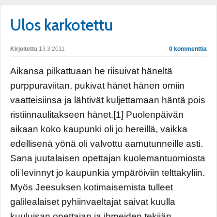
Ulos karkotettu
Kirjoitettu
13.3.2011
0 kommenttia
Aikansa pilkattuaan he riisuivat häneltä
purppuraviitan, pukivat hänet hänen omiin
vaatteisiinsa ja lähtivät kuljettamaan häntä pois
ristiinnaulitakseen hänet.[1] Puolenpäivän
aikaan koko kaupunki oli jo hereillä, vaikka
edellisenä yönä oli valvottu aamutunneille asti.
Sana juutalaisen opettajan kuolemantuomiosta
oli levinnyt jo kaupunkia ympäröiviin telttakyliin.
Myös Jeesuksen kotimaisemista tulleet
galilealaiset pyhiinvaeltajat saivat kuulla
kuuluisan opettajan ja ihmeiden tekijän