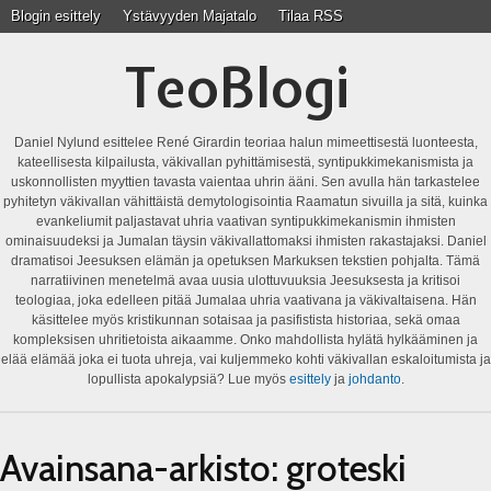
Blogin esittely
Ystävyyden Majatalo
Tilaa RSS
TeoBlogi
Daniel Nylund esittelee René Girardin teoriaa halun mimeettisestä luonteesta,
kateellisesta kilpailusta, väkivallan pyhittämisestä, syntipukkimekanismista ja
uskonnollisten myyttien tavasta vaientaa uhrin ääni. Sen avulla hän tarkastelee
pyhitetyn väkivallan vähittäistä demytologisointia Raamatun sivuilla ja sitä, kuinka
evankeliumit paljastavat uhria vaativan syntipukkimekanismin ihmisten
ominaisuudeksi ja Jumalan täysin väkivallattomaksi ihmisten rakastajaksi. Daniel
dramatisoi Jeesuksen elämän ja opetuksen Markuksen tekstien pohjalta. Tämä
narratiivinen menetelmä avaa uusia ulottuvuuksia Jeesuksesta ja kritisoi
teologiaa, joka edelleen pitää Jumalaa uhria vaativana ja väkivaltaisena. Hän
käsittelee myös kristikunnan sotaisaa ja pasifistista historiaa, sekä omaa
kompleksisen uhritietoista aikaamme. Onko mahdollista hylätä hylkääminen ja
elää elämää joka ei tuota uhreja, vai kuljemmeko kohti väkivallan eskaloitumista ja
lopullista apokalypsiä? Lue myös
esittely
ja
johdanto
.
Avainsana-arkisto:
groteski