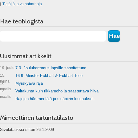
⌊
Tietäjiä ja vainoharhoja
Hae teoblogista
Uusimmat artikkelit
19. joulu
7.0. Joulukertomus lapsille sanoitettuna
15.
16.9. Meister Eckhart & Eckhart Tolle
heinä
16.
Myrskyävä raja
maalis
12.
Valtakunta kuin rikkaruoho ja saastuttava hiiva
maalis
Rajojen hämmentäjä ja sisäpiirin kiusaukset.
Mimeettinen tartuntatilasto
Sivulatauksia sitten 26.1.2009