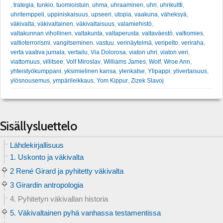
,
trategia
,
tunkio
,
tuomioistuin
,
uhma
,
uhraaminen
,
uhri
,
uhrikultti
,
uhritemppeli
,
uppiniskaisuus
,
upseeri
,
utopia
,
vaakuna
,
väheksyä
,
väkivalta
,
väkivaltainen
,
väkivaltaisuus
,
valamiehistö
,
valtakunnan vihollinen
,
valtakunta
,
valtaperusta
,
valtaväestö
,
valtiomies
,
valtioterrorismi
,
vangitseminen
,
vastuu
,
verinäytelmä
,
veripelto
,
veriraha
,
verta vaativa jumala
,
vertailu
,
Via Dolorosa
,
viaton uhri
,
viaton veri
,
viattomuus
,
villitsee
,
Volf Miroslav
,
Williams James
,
Wolf
,
Wroe Ann
,
yhteistyökumppani
,
yksimielinen kansa
,
ylenkatse
,
Ylipappi
,
ylivertaisuus
,
ylösnousemus
,
ympärileikkaus
,
Yom Kippur
,
Zizek Slavoj
Sisällysluettelo
Lähdekirjallisuus
1. Uskonto ja väkivalta
2 René Girard ja pyhitetty väkivalta
3 Girardin antropologia
4. Pyhitetyn väkivallan historia
5. Väkivaltainen pyhä vanhassa testamentissa