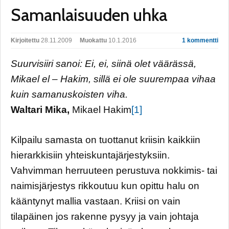
Samanlaisuuden uhka
Kirjoitettu
28.11.2009
Muokattu
10.1.2016
1 kommentti
Suurvisiiri sanoi: Ei, ei, siinä olet väärässä,
Mikael el – Hakim, sillä ei ole suurempaa vihaa
kuin samanuskoisten viha.
Waltari Mika,
Mikael Hakim
[1]
Kilpailu samasta on tuottanut kriisin kaikkiin
hierarkkisiin yhteiskuntajärjestyksiin.
Vahvimman herruuteen perustuva nokkimis- tai
naimisjärjestys rikkoutuu kun opittu halu on
kääntynyt mallia vastaan. Kriisi on vain
tilapäinen jos rakenne pysyy ja vain johtaja