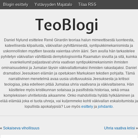
Blogin esittely
Ystävyyden Majatalo
Tilaa RSS
TeoBlogi
Daniel Nylund esittelee René Girardin teoriaa halun mimeettisestä luonteesta,
kateellisesta kilpailusta, väkivallan pyhittämisestä, syntipukkimekanismista ja
uskonnollisten myyttien tavasta vaientaa uhrin ääni. Sen avulla hän tarkastelee
pyhitetyn väkivallan vähittäistä demytologisointia Raamatun sivuilla ja sitä, kuinka
evankeliumit paljastavat uhria vaativan syntipukkimekanismin ihmisten
ominaisuudeksi ja Jumalan täysin väkivallattomaksi ihmisten rakastajaksi. Daniel
dramatisoi Jeesuksen elämän ja opetuksen Markuksen tekstien pohjalta. Tämä
narratiivinen menetelmä avaa uusia ulottuvuuksia Jeesuksesta ja kritisoi
teologiaa, joka edelleen pitää Jumalaa uhria vaativana ja väkivaltaisena. Hän
käsittelee myös kristikunnan sotaisaa ja pasifistista historiaa, sekä omaa
kompleksisen uhritietoista aikaamme. Onko mahdollista hylätä hylkääminen ja
elää elämää joka ei tuota uhreja, vai kuljemmeko kohti väkivallan eskaloitumista ja
lopullista apokalypsiä? Lue myös
esittely
ja
johdanto
.
«
Sokaiseva vihollisuus
Uhria vaativa kriisi
»