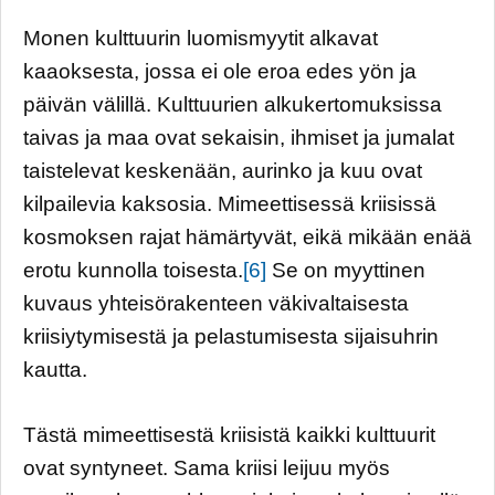
Monen kulttuurin luomismyytit alkavat
kaaoksesta, jossa ei ole eroa edes yön ja
päivän välillä. Kulttuurien alkukertomuksissa
taivas ja maa ovat sekaisin, ihmiset ja jumalat
taistelevat keskenään, aurinko ja kuu ovat
kilpailevia kaksosia. Mimeettisessä kriisissä
kosmoksen rajat hämärtyvät, eikä mikään enää
erotu kunnolla toisesta.
[6]
Se on myyttinen
kuvaus yhteisörakenteen väkivaltaisesta
kriisiytymisestä ja pelastumisesta sijaisuhrin
kautta.
Tästä mimeettisestä kriisistä kaikki kulttuurit
ovat syntyneet. Sama kriisi leijuu myös