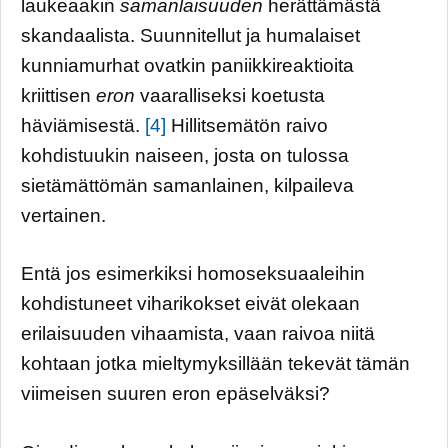
laukeaakin
samanlaisuuden
herättämästä
skandaalista. Suunnitellut ja humalaiset
kunniamurhat ovatkin paniikkireaktioita
kriittisen
eron
vaaralliseksi koetusta
häviämisestä.
[4]
Hillitsemätön raivo
kohdistuukin naiseen, josta on tulossa
sietämättömän samanlainen, kilpaileva
vertainen.
Entä jos esimerkiksi homoseksuaaleihin
kohdistuneet viharikokset eivät olekaan
erilaisuuden vihaamista, vaan raivoa niitä
kohtaan jotka mieltymyksillään tekevät tämän
viimeisen suuren eron epäselväksi?