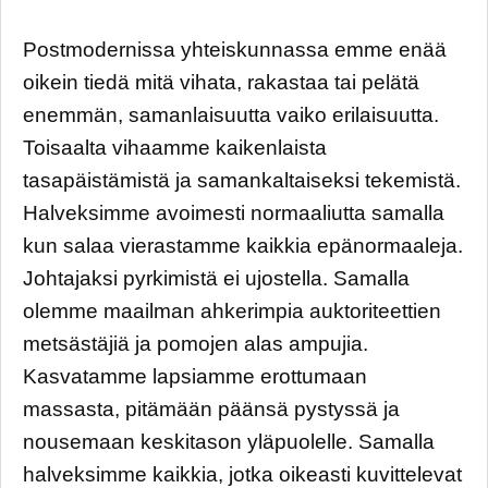
Postmodernissa yhteiskunnassa emme enää
oikein tiedä mitä vihata, rakastaa tai pelätä
enemmän, samanlaisuutta vaiko erilaisuutta.
Toisaalta vihaamme kaikenlaista
tasapäistämistä ja samankaltaiseksi tekemistä.
Halveksimme avoimesti normaaliutta samalla
kun salaa vierastamme kaikkia epänormaaleja.
Johtajaksi pyrkimistä ei ujostella. Samalla
olemme maailman ahkerimpia auktoriteettien
metsästäjiä ja pomojen alas ampujia.
Kasvatamme lapsiamme erottumaan
massasta, pitämään päänsä pystyssä ja
nousemaan keskitason yläpuolelle. Samalla
halveksimme kaikkia, jotka oikeasti kuvittelevat