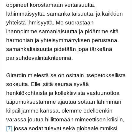
oppineet korostamaan vertaisuutta,
lähimmäisyyttä, samankaltaisuutta, ja kaikkien
yhteistä ihmisyyttä. Me suorastaan
ihannoimme samanlaisuutta ja pidämme sitä
harmonian ja yhteisymmärryksen perustana.
samankaltaisuutta pidetään jopa tärkeänä
parisuhdevalintakriteerinä.
Girardin mielestä se on osittain itsepetoksellista
sokeutta. Ellei siitä seuraa syvää
henkilökohtaista ja kollektiivista vastuunottoa
taipumuksestamme ajautua sotaan lähimmän
kilpailijamme kanssa, olemme edelleenkin
varassa joutua hillittömään mimeettisen kriisiin,
[7]
jossa sodat tulevat sekä globaaleimmiksi