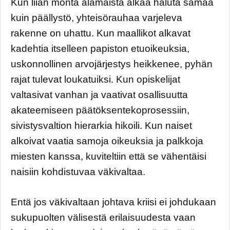
Kun liian monta alamaista alkaa haluta samaa
kuin päällystö, yhteisörauhaa varjeleva
rakenne on uhattu. Kun maallikot alkavat
kadehtia itselleen papiston etuoikeuksia,
uskonnollinen arvojärjestys heikkenee, pyhän
rajat tulevat loukatuiksi. Kun opiskelijat
valtasivat vanhan ja vaativat osallisuutta
akateemiseen päätöksentekoprosessiin,
sivistysvaltion hierarkia hikoili. Kun naiset
alkoivat vaatia samoja oikeuksia ja palkkoja
miesten kanssa, kuviteltiin että se vähentäisi
naisiin kohdistuvaa väkivaltaa.
Entä jos väkivaltaan johtava kriisi ei johdukaan
sukupuolten välisestä erilaisuudesta vaan