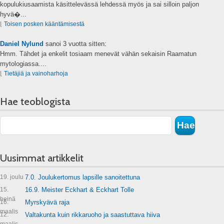
kopulukiusaamista käsittelevässä lehdessä myös ja sai silloin paljon
hyvä�...
⌊
Toisen posken kääntämisestä
Daniel Nylund
sanoi
3 vuotta sitten:
Hmm. Tähdet ja enkelit tosiaam menevät vähän sekaisin Raamatun
mytologiassa....
⌊
Tietäjiä ja vainoharhoja
Hae teoblogista
Uusimmat artikkelit
19. joulu
7.0. Joulukertomus lapsille sanoitettuna
15.
16.9. Meister Eckhart & Eckhart Tolle
heinä
16.
Myrskyävä raja
maalis
12.
Valtakunta kuin rikkaruoho ja saastuttava hiiva
maalis