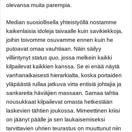
olevansa muita parempia.
Median suosiollisella yhteistyöllä nostamme
kaikenlaisia idoleja taivaalle kuin savikiekkoja,
joihin toivomme osuvamme ennen kuin he
putoavat omaa vauhtiaan. Näin säilyy
villiintynyt
status quo,
jossa melkein kaikki
kilpailevat kaikkien kanssa. Se ei enää näytä
vanhanaikaisesti hierarkialta, koska portaiden
yläpäästä rullaa jatkuva virta entisiä johtajia ja
sankareita häviäjien massaan. Samaa tahtia
nousukkaat kilpailevat omasta hetkestään
laskevien tähtien joukossa. Mimeettinen kriisi
on jäänyt päälle ja sen laukaisemiseksi
tarvittavien uhrien teurastus on muuttunut niin