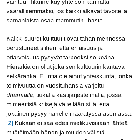
vaihtuu. Tilanne käy yhteisön kannalta
vaarallisemmaksi, jos kaikki alkavat tavoitella
samanlaista osaa mammutin lihasta.
Kaikki suuret kulttuurit ovat tähän mennessä
perustuneet siihen, että erilaisuus ja
eriarvoisuus pysyvät tarpeeksi selkeänä.
Hierarkia on ollut jokaisen kulttuurin kantava
selkäranka. Ei Intia ole ainut yhteiskunta, jonka
toimivuutta on vuosituhansia varjeltu
dharmalla
, tiukalla kastijärjestelmällä, jossa
mimeettisiä kriisejä vältellään sillä, että
jokainen pysyy hänelle määrätyssä asemassa.
[2]
Kukaan ei saa edes mielikuvissaan lähteä
mitätöimään hänen ja muiden välistä