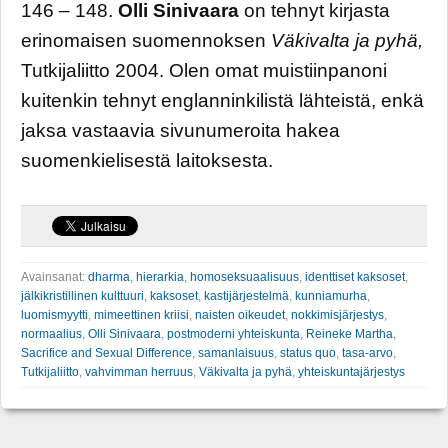
146 – 148.
Olli Sinivaara
on tehnyt kirjasta
erinomaisen suomennoksen
Väkivalta ja pyhä,
Tutkijaliitto 2004. Olen omat muistiinpanoni
kuitenkin tehnyt englanninkilistä lähteistä, enkä
jaksa vastaavia sivunumeroita hakea
suomenkielisestä laitoksesta.
Avainsanat:
dharma
,
hierarkia
,
homoseksuaalisuus
,
identtiset kaksoset
,
jälkikristillinen kulttuuri
,
kaksoset
,
kastijärjestelmä
,
kunniamurha
,
luomismyytti
,
mimeettinen kriisi
,
naisten oikeudet
,
nokkimisjärjestys
,
normaalius
,
Olli Sinivaara
,
postmoderni yhteiskunta
,
Reineke Martha
,
Sacrifice and Sexual Difference
,
samanlaisuus
,
status quo
,
tasa-arvo
,
Tutkijaliitto
,
vahvimman herruus
,
Väkivalta ja pyhä
,
yhteiskuntajärjestys