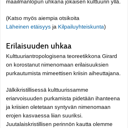
maailmanlopun uhkana jokaisen kulttuurin yllä.
(Katso myös aiempia otsikoita
Läheinen etäisyys
ja
Kilpailuyhteiskunta
)
Erilaisuuden uhkaa
Kulttuuriantropologisena teoreetikkona Girard
on korostanut nimenomaan erilaisuuksien
purkautumista mimeettisen kriisin aiheuttajana.
Jälkikristillisessä kulttuurissamme
eriarvoisuuden purkamista pidetään ihanteena
ja kriisien oletetaan syntyvän nimenomaan
erojen kasvaessa liian suuriksi.
Juutalaiskristillisen perinnön kautta olemme