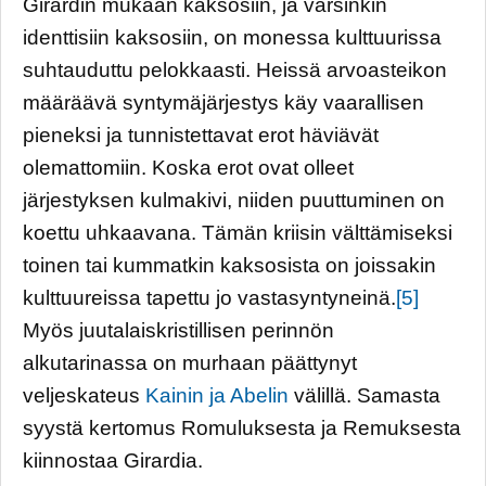
Girardin mukaan kaksosiin, ja varsinkin
identtisiin kaksosiin, on monessa kulttuurissa
suhtauduttu pelokkaasti. Heissä arvoasteikon
määräävä syntymäjärjestys käy vaarallisen
pieneksi ja tunnistettavat erot häviävät
olemattomiin. Koska erot ovat olleet
järjestyksen kulmakivi, niiden puuttuminen on
koettu uhkaavana. Tämän kriisin välttämiseksi
toinen tai kummatkin kaksosista on joissakin
kulttuureissa tapettu jo vastasyntyneinä.
[5]
Myös juutalaiskristillisen perinnön
alkutarinassa on murhaan päättynyt
veljeskateus
Kainin ja Abelin
välillä. Samasta
syystä kertomus Romuluksesta ja Remuksesta
kiinnostaa Girardia.