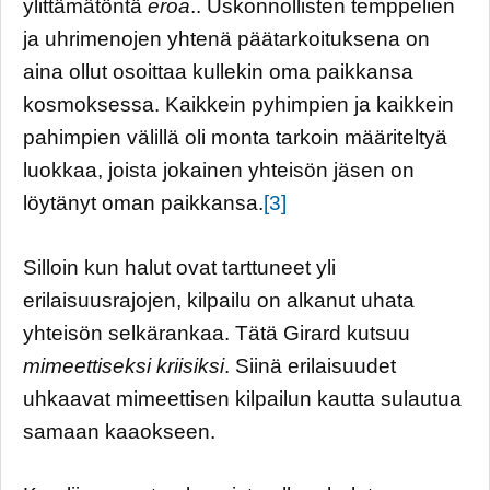
ylittämätöntä
eroa
.. Uskonnollisten temppelien
ja uhrimenojen yhtenä päätarkoituksena on
aina ollut osoittaa kullekin oma paikkansa
kosmoksessa. Kaikkein pyhimpien ja kaikkein
pahimpien välillä oli monta tarkoin määriteltyä
luokkaa, joista jokainen yhteisön jäsen on
löytänyt oman paikkansa.
[3]
Silloin kun halut ovat tarttuneet yli
erilaisuusrajojen, kilpailu on alkanut uhata
yhteisön selkärankaa. Tätä Girard kutsuu
mimeettiseksi kriisiksi
. Siinä erilaisuudet
uhkaavat mimeettisen kilpailun kautta sulautua
samaan kaaokseen.