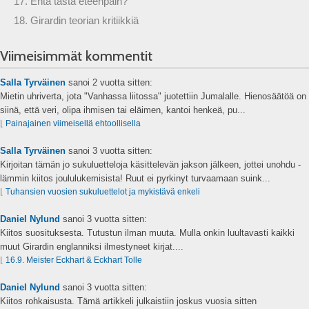
17. Entä tästä eteenpäin?
18. Girardin teorian kritiikkiä
Viimeisimmät kommentit
Salla Tyrväinen
sanoi
2 vuotta sitten:
Mietin uhriverta, jota "Vanhassa liitossa" juotettiin Jumalalle. Hienosäätöä on
siinä, että veri, olipa ihmisen tai eläimen, kantoi henkeä, pu...
⌊
Painajainen viimeisellä ehtoollisella
Salla Tyrväinen
sanoi
3 vuotta sitten:
Kirjoitan tämän jo sukuluetteloja käsittelevän jakson jälkeen, jottei unohdu -
lämmin kiitos joululukemisista! Ruut ei pyrkinyt turvaamaan suink...
⌊
Tuhansien vuosien sukuluettelot ja mykistävä enkeli
Daniel Nylund
sanoi
3 vuotta sitten:
Kiitos suosituksesta. Tutustun ilman muuta. Mulla onkin luultavasti kaikki
muut Girardin englanniksi ilmestyneet kirjat....
⌊
16.9. Meister Eckhart & Eckhart Tolle
Daniel Nylund
sanoi
3 vuotta sitten:
Kiitos rohkaisusta. Tämä artikkeli julkaistiin joskus vuosia sitten