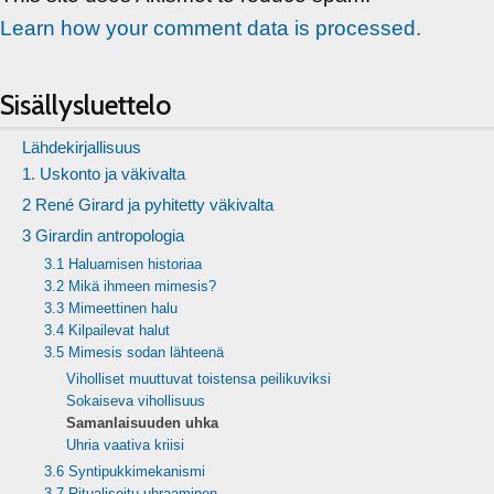
Learn how your comment data is processed.
Sisällysluettelo
Lähdekirjallisuus
1. Uskonto ja väkivalta
2 René Girard ja pyhitetty väkivalta
3 Girardin antropologia
3.1 Haluamisen historiaa
3.2 Mikä ihmeen mimesis?
3.3 Mimeettinen halu
3.4 Kilpailevat halut
3.5 Mimesis sodan lähteenä
Viholliset muuttuvat toistensa peilikuviksi
Sokaiseva vihollisuus
Samanlaisuuden uhka
Uhria vaativa kriisi
3.6 Syntipukkimekanismi
3.7 Ritualisoitu uhraaminen