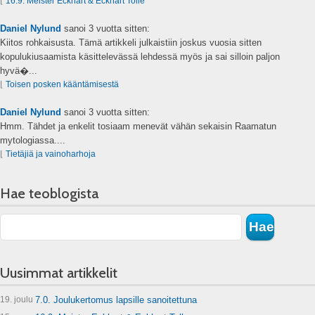
⌊
16.9. Meister Eckhart & Eckhart Tolle
Daniel Nylund
sanoi
3 vuotta sitten:
Kiitos rohkaisusta. Tämä artikkeli julkaistiin joskus vuosia sitten
kopulukiusaamista käsittelevässä lehdessä myös ja sai silloin paljon
hyvä�...
⌊
Toisen posken kääntämisestä
Daniel Nylund
sanoi
3 vuotta sitten:
Hmm. Tähdet ja enkelit tosiaam menevät vähän sekaisin Raamatun
mytologiassa....
⌊
Tietäjiä ja vainoharhoja
Hae teoblogista
Uusimmat artikkelit
19. joulu
7.0. Joulukertomus lapsille sanoitettuna