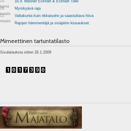
15.
16.9. Meister Eckhart & Eckhart Tolle
heinä
16.
Myrskyävä raja
maalis
12.
Valtakunta kuin rikkaruoho ja saastuttava hiiva
maalis
Rajojen hämmentäjä ja sisäpiirin kiusaukset.
Mimeettinen tartuntatilasto
Sivulatauksia sitten 26.1.2009