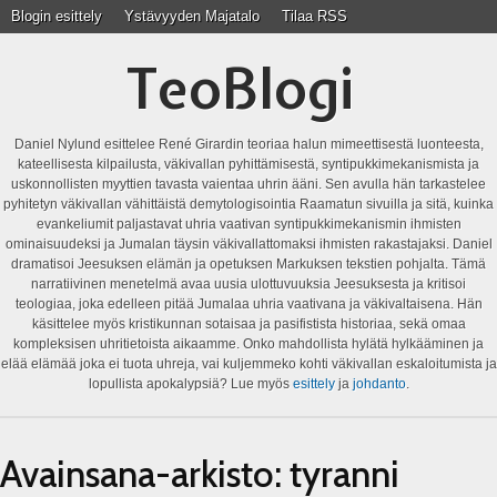
Blogin esittely
Ystävyyden Majatalo
Tilaa RSS
TeoBlogi
Daniel Nylund esittelee René Girardin teoriaa halun mimeettisestä luonteesta,
kateellisesta kilpailusta, väkivallan pyhittämisestä, syntipukkimekanismista ja
uskonnollisten myyttien tavasta vaientaa uhrin ääni. Sen avulla hän tarkastelee
pyhitetyn väkivallan vähittäistä demytologisointia Raamatun sivuilla ja sitä, kuinka
evankeliumit paljastavat uhria vaativan syntipukkimekanismin ihmisten
ominaisuudeksi ja Jumalan täysin väkivallattomaksi ihmisten rakastajaksi. Daniel
dramatisoi Jeesuksen elämän ja opetuksen Markuksen tekstien pohjalta. Tämä
narratiivinen menetelmä avaa uusia ulottuvuuksia Jeesuksesta ja kritisoi
teologiaa, joka edelleen pitää Jumalaa uhria vaativana ja väkivaltaisena. Hän
käsittelee myös kristikunnan sotaisaa ja pasifistista historiaa, sekä omaa
kompleksisen uhritietoista aikaamme. Onko mahdollista hylätä hylkääminen ja
elää elämää joka ei tuota uhreja, vai kuljemmeko kohti väkivallan eskaloitumista ja
lopullista apokalypsiä? Lue myös
esittely
ja
johdanto
.
Avainsana-arkisto:
tyranni