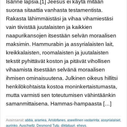
Isänne lapsia.[1] Jeesus ei käytä mitään
suoraa sitaattia vanhasta testamentista.
Rakasta lähimmäistäsi ja vihaa vihamiestäsi
vain tiivistää juutalaisten ja kaikkien
naapurikansojen itsestään selvän moraalisen
maksimin. Hammurabin ja assyrialaisten lait,
kreikkalaisten, roomalaisten ja juutalaisten
tekstit pyhittävät koston ja pitävät vihollisen
vihaamista itsestään selvänä moraalisen
ihmisen ominaisuutena. Julkinen oikeus hillitsi
henkilökohtaista kostoa moninkertaistumasta,
mutta varmisti sen toteutumisen vähintäänkin
samanmittaisena. Hammas-hampaasta […]
Avainsanat:
abba
,
aramea
,
Aristofanes
,
aseellinen vastarinta
,
assyrialaiset
,
aurinko
,
Auschwitz
,
Desmond Tutu
,
diktatuuri
,
eheys
,