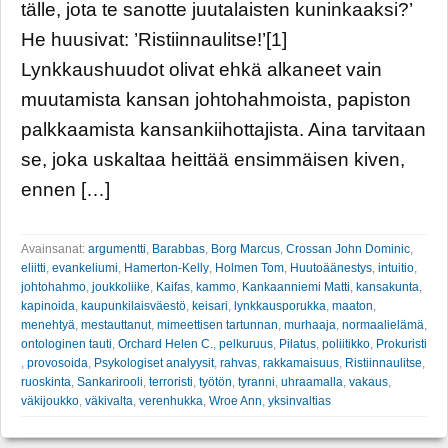
tälle, jota te sanotte juutalaisten kuninkaaksi?’
He huusivat: ’Ristiinnaulitse!’[1]
Lynkkaushuudot olivat ehkä alkaneet vain
muutamista kansan johtohahmoista, papiston
palkkaamista kansankiihottajista. Aina tarvitaan
se, joka uskaltaa heittää ensimmäisen kiven,
ennen […]
Avainsanat:
argumentti
,
Barabbas
,
Borg Marcus
,
Crossan John Dominic
,
eliitti
,
evankeliumi
,
Hamerton-Kelly
,
Holmen Tom
,
Huutoäänestys
,
intuitio
,
johtohahmo
,
joukkoliike
,
Kaifas
,
kammo
,
Kankaanniemi Matti
,
kansakunta
,
kapinoida
,
kaupunkilaisväestö
,
keisari
,
lynkkausporukka
,
maaton
,
menehtyä
,
mestauttanut
,
mimeettisen tartunnan
,
murhaaja
,
normaalielämä
,
ontologinen tauti
,
Orchard Helen C.
,
pelkuruus
,
Pilatus
,
poliitikko
,
Prokuristi
,
provosoida
,
Psykologiset analyysit
,
rahvas
,
rakkamaisuus
,
Ristiinnaulitse
,
ruoskinta
,
Sankarirooli
,
terroristi
,
työtön
,
tyranni
,
uhraamalla
,
vakaus
,
väkijoukko
,
väkivalta
,
verenhukka
,
Wroe Ann
,
yksinvaltias