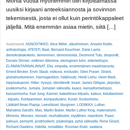
Monta vuotta myöhemmin olin kirjoittamassa
uusiksi kirjaani anteeksiannosta ja sovinnon
tekemisestä, josta ei ollut kuin perintökappaleet
jäljellä. Mitä enemmän asiaa mietin, siitä […]
Avainsanat:
AGNOSTIKKO
,
Alice Miller
,
alkuihminen
,
Anselm Kiefer
,
antropologia
,
ATEISTI
,
Baal
,
Bernard Kouchner
,
Dalai Lama
,
demokratiakokeilu
,
demoninen
,
demonisoida
,
Desmond Tutu
,
despootti
,
Donals Shriver
,
eettinen dilemma
,
ekologinen tuho
,
eläimellisyys
,
ELÄMÄNTAPAVALINNAT
,
Elia
,
empatia
,
ensimmäinen maailmansota
,
Ernest Becker
,
Ervin Staub
,
esikuva
,
evoluutio
,
Giles Fraser
,
Girard
,
globalisoituminen
,
Harmageddon
,
hätähuuto
,
Heidi Liehu
,
Heim Mark
,
hippisukupolvi
,
Hitler
,
hyvyys
,
identiteetti
,
Israel
,
James Gilligan
,
järjestys
,
joukkomurha
,
Jumala
,
Jumalan väkivalta
,
kaaos
,
kansallismielisyys
,
kansanmurha
,
Karl Jung
,
Karmel
,
kateellinen kilpailu
,
kateus
,
kiduttaminen
,
kilpailu
,
Kohtaaminen
,
kompastuskivi
,
Korah
,
Kostonhimo
,
Lääkärit Ilman Rajoja
,
Leeviläiset
,
liturginen
,
LOGIIKKA
,
Luther
,
Mahatma Gandhi
,
Mao
,
Martin Buber
,
Martin Luther King
,
materialismi
,
Mimesis
,
Mooses
,
moraali
,
murhatilastot
,
myyttinen
,
nepotismi
,
Paavi
,
pahuus
,
perisynti
,
postmoderni
,
psykologia
,
pyhä väkivalta
,
Rene Girard
,
Richard Dawkins
,
ristiriita
,
romatikko
,
Rooman Klubi
,
saatana
,