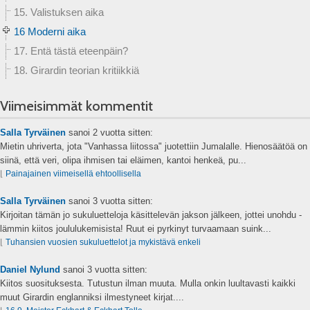
15. Valistuksen aika
16 Moderni aika
17. Entä tästä eteenpäin?
18. Girardin teorian kritiikkiä
Viimeisimmät kommentit
Salla Tyrväinen
sanoi
2 vuotta sitten:
Mietin uhriverta, jota "Vanhassa liitossa" juotettiin Jumalalle. Hienosäätöä on
siinä, että veri, olipa ihmisen tai eläimen, kantoi henkeä, pu...
⌊
Painajainen viimeisellä ehtoollisella
Salla Tyrväinen
sanoi
3 vuotta sitten:
Kirjoitan tämän jo sukuluetteloja käsittelevän jakson jälkeen, jottei unohdu -
lämmin kiitos joululukemisista! Ruut ei pyrkinyt turvaamaan suink...
⌊
Tuhansien vuosien sukuluettelot ja mykistävä enkeli
Daniel Nylund
sanoi
3 vuotta sitten:
Kiitos suosituksesta. Tutustun ilman muuta. Mulla onkin luultavasti kaikki
muut Girardin englanniksi ilmestyneet kirjat....