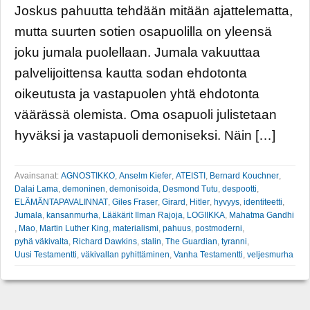
Joskus pahuutta tehdään mitään ajattelematta,
mutta suurten sotien osapuolilla on yleensä
joku jumala puolellaan. Jumala vakuuttaa
palvelijoittensa kautta sodan ehdotonta
oikeutusta ja vastapuolen yhtä ehdotonta
väärässä olemista. Oma osapuoli julistetaan
hyväksi ja vastapuoli demoniseksi. Näin […]
Avainsanat:
AGNOSTIKKO
,
Anselm Kiefer
,
ATEISTI
,
Bernard Kouchner
,
Dalai Lama
,
demoninen
,
demonisoida
,
Desmond Tutu
,
despootti
,
ELÄMÄNTAPAVALINNAT
,
Giles Fraser
,
Girard
,
Hitler
,
hyvyys
,
identiteetti
,
Jumala
,
kansanmurha
,
Lääkärit Ilman Rajoja
,
LOGIIKKA
,
Mahatma Gandhi
,
Mao
,
Martin Luther King
,
materialismi
,
pahuus
,
postmoderni
,
pyhä väkivalta
,
Richard Dawkins
,
stalin
,
The Guardian
,
tyranni
,
Uusi Testamentti
,
väkivallan pyhittäminen
,
Vanha Testamentti
,
veljesmurha