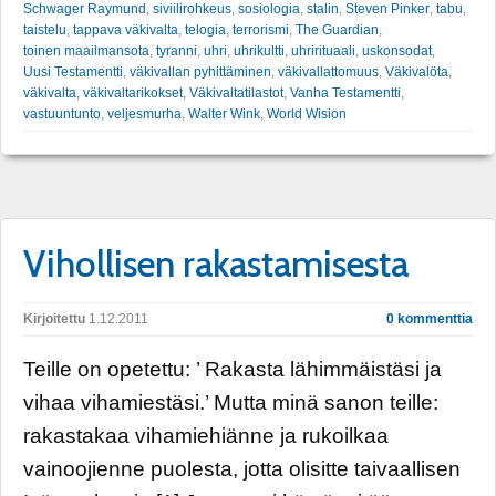
Schwager Raymund
,
siviilirohkeus
,
sosiologia
,
stalin
,
Steven Pinker
,
tabu
,
taistelu
,
tappava väkivalta
,
telogia
,
terrorismi
,
The Guardian
,
toinen maailmansota
,
tyranni
,
uhri
,
uhrikultti
,
uhrirituaali
,
uskonsodat
,
Uusi Testamentti
,
väkivallan pyhittäminen
,
väkivallattomuus
,
Väkivalöta
,
väkivalta
,
väkivaltarikokset
,
Väkivaltatilastot
,
Vanha Testamentti
,
vastuuntunto
,
veljesmurha
,
Walter Wink
,
World Wision
Vihollisen rakastamisesta
Kirjoitettu
1.12.2011
0 kommenttia
Teille on opetettu: ’ Rakasta lähimmäistäsi ja
vihaa vihamiestäsi.’ Mutta minä sanon teille:
rakastakaa vihamiehiänne ja rukoilkaa
vainoojienne puolesta, jotta olisitte taivaallisen