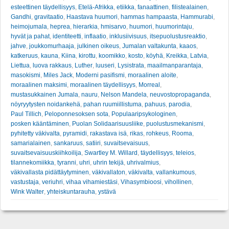
esteettinen täydellisyys
,
Etelä-Afrikka
,
etiikka
,
fanaattinen
,
filistealainen
,
Gandhi
,
gravitaatio
,
Haastava huumori
,
hammas hampaasta
,
Hammurabi
,
heimojumala
,
heprea
,
hierarkia
,
hmisarvo
,
huumori
,
huumorintaju
,
hyvät ja pahat
,
identiteetti
,
inflaatio
,
inklusiivisuus
,
itsepuolustusreaktio
,
jahve
,
joukkomurhaaja
,
julkinen oikeus
,
Jumalan valtakunta
,
kaaos
,
katkeruus
,
kauna
,
Kiina
,
kirottu
,
koomikko
,
kosto
,
köyhä
,
Kreikka
,
Latvia
,
Liettua
,
luova rakkaus
,
Luther
,
luuseri
,
Lysistrata
,
maailmanparantaja
,
masokismi
,
Miles Jack
,
Moderni pasifismi
,
moraalinen aloite
,
moraalinen maksimi
,
moraalinen täydellisyys
,
Morreal
,
mustasukkainen Jumala
,
nauru
,
Nelson Mandela
,
neuvostopropaganda
,
nöyryytysten noidankehä
,
pahan ruumiillistuma
,
pahuus
,
parodia
,
Paul Tillich
,
Peloponnesoksen sota
,
Populaaripsykologinen
,
posken kääntäminen
,
Puolan Solidaarisuusliike
,
puolustusmekanismi
,
pyhitetty väkivalta
,
pyramidi
,
rakastava isä
,
rikas
,
rohkeus
,
Rooma
,
samarialainen
,
sankaruus
,
satiiri
,
suvaitsevaisuus
,
suvaitsevaisuuskiihkoilija
,
Swartley M. Willard
,
täydellisyys
,
teleios
,
tilannekomiikka
,
tyranni
,
uhri
,
uhrin tekijä
,
uhrivalmius
,
väkivallasta pidättäytyminen
,
väkivallaton
,
väkivalta
,
vallankumous
,
vastustaja
,
veriuhri
,
vihaa vihamiestäsi
,
Vihasymbioosi
,
vihollinen
,
Wink Walter
,
yhteiskuntarauha
,
ystävä