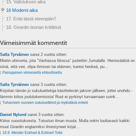
15. Valistuksen aika
16 Moderni aika
17. Entä tästä eteenpäin?
18. Girardin teorian kritiikkiä
Viimeisimmät kommentit
Salla Tyrväinen
sanoi
2 vuotta sitten:
Mietin uhriverta, jota "Vanhassa liitossa" juotettiin Jumalalle. Hienosäätöä on
siinä, että veri, olipa ihmisen tai eläimen, kantoi henkeä, pu...
⌊
Painajainen viimeisellä ehtoollisella
Salla Tyrväinen
sanoi
3 vuotta sitten:
Kirjoitan tämän jo sukuluetteloja käsittelevän jakson jälkeen, jottei unohdu -
lämmin kiitos joululukemisista! Ruut ei pyrkinyt turvaamaan suink...
⌊
Tuhansien vuosien sukuluettelot ja mykistävä enkeli
Daniel Nylund
sanoi
3 vuotta sitten:
Kiitos suosituksesta. Tutustun ilman muuta. Mulla onkin luultavasti kaikki
muut Girardin englanniksi ilmestyneet kirjat....
⌊
16.9. Meister Eckhart & Eckhart Tolle