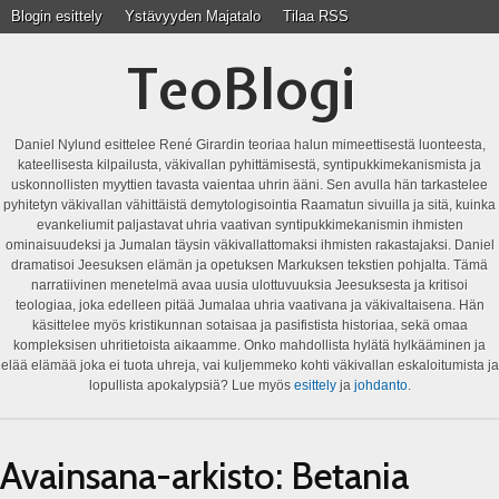
Blogin esittely
Ystävyyden Majatalo
Tilaa RSS
TeoBlogi
Daniel Nylund esittelee René Girardin teoriaa halun mimeettisestä luonteesta,
kateellisesta kilpailusta, väkivallan pyhittämisestä, syntipukkimekanismista ja
uskonnollisten myyttien tavasta vaientaa uhrin ääni. Sen avulla hän tarkastelee
pyhitetyn väkivallan vähittäistä demytologisointia Raamatun sivuilla ja sitä, kuinka
evankeliumit paljastavat uhria vaativan syntipukkimekanismin ihmisten
ominaisuudeksi ja Jumalan täysin väkivallattomaksi ihmisten rakastajaksi. Daniel
dramatisoi Jeesuksen elämän ja opetuksen Markuksen tekstien pohjalta. Tämä
narratiivinen menetelmä avaa uusia ulottuvuuksia Jeesuksesta ja kritisoi
teologiaa, joka edelleen pitää Jumalaa uhria vaativana ja väkivaltaisena. Hän
käsittelee myös kristikunnan sotaisaa ja pasifistista historiaa, sekä omaa
kompleksisen uhritietoista aikaamme. Onko mahdollista hylätä hylkääminen ja
elää elämää joka ei tuota uhreja, vai kuljemmeko kohti väkivallan eskaloitumista ja
lopullista apokalypsiä? Lue myös
esittely
ja
johdanto
.
Avainsana-arkisto:
Betania