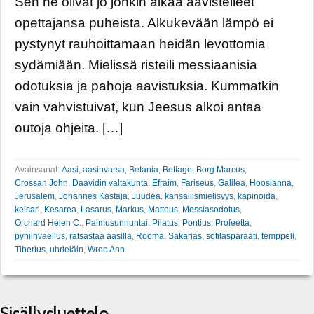
Sen he olivat jo jonkin aikaa aavistelleet
opettajansa puheista. Alkukevään lämpö ei
pystynyt rauhoittamaan heidän levottomia
sydämiään. Mielissä risteili messiaanisia
odotuksia ja pahoja aavistuksia. Kummatkin
vain vahvistuivat, kun Jeesus alkoi antaa
outoja ohjeita. […]
Avainsanat:
Aasi
,
aasinvarsa
,
Betania
,
Betfage
,
Borg Marcus
,
Crossan John
,
Daavidin valtakunta
,
Efraim
,
Fariseus
,
Galilea
,
Hoosianna
,
Jerusalem
,
Johannes Kastaja
,
Juudea
,
kansallismielisyys
,
kapinoida
,
keisari
,
Kesarea
,
Lasarus
,
Markus
,
Matteus
,
Messiasodotus
,
Orchard Helen C.
,
Palmusunnuntai
,
Pilatus
,
Pontius
,
Profeetta
,
pyhiinvaellus
,
ratsastaa aasilla
,
Rooma
,
Sakarias
,
sotilasparaati
,
temppeli
,
Tiberius
,
uhrieläin
,
Wroe Ann
Sisällysluettelo