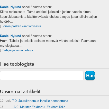
Daniel Nylund
sanoi
3 vuotta sitten:
Kiitos rohkaisusta. Tämä artikkeli julkaistiin joskus vuosia sitten
kopulukiusaamista käsittelevässä lehdessä myös ja sai silloin paljon
hyvä�...
⌊
Toisen posken kääntämisestä
Daniel Nylund
sanoi
3 vuotta sitten:
Hmm. Tähdet ja enkelit tosiaam menevät vähän sekaisin Raamatun
mytologiassa....
⌊
Tietäjiä ja vainoharhoja
Hae teoblogista
Uusimmat artikkelit
19. joulu
7.0. Joulukertomus lapsille sanoitettuna
15.
16.9. Meister Eckhart & Eckhart Tolle