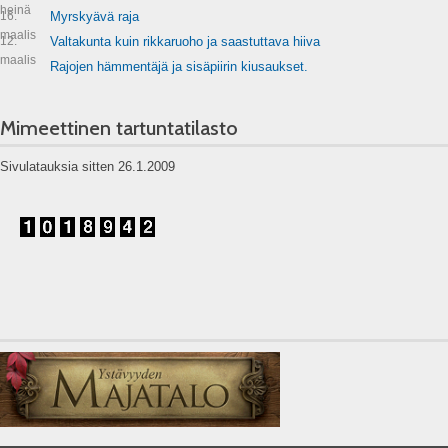
heinä
16.
Myrskyävä raja
maalis
12.
Valtakunta kuin rikkaruoho ja saastuttava hiiva
maalis
Rajojen hämmentäjä ja sisäpiirin kiusaukset.
Mimeettinen tartuntatilasto
Sivulatauksia sitten 26.1.2009