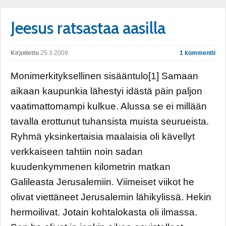
Jeesus ratsastaa aasilla
Kirjoitettu
25.3.2009
1 kommentti
Monimerkityksellinen sisääntulo[1] Samaan
aikaan kaupunkia lähestyi idästä päin paljon
vaatimattomampi kulkue. Alussa se ei millään
tavalla erottunut tuhansista muista seurueista.
Ryhmä yksinkertaisia maalaisia oli kävellyt
verkkaiseen tahtiin noin sadan
kuudenkymmenen kilometrin matkan
Galileasta Jerusalemiin. Viimeiset viikot he
olivat viettäneet Jerusalemin lähikylissä. Hekin
hermoilivat. Jotain kohtalokasta oli ilmassa.