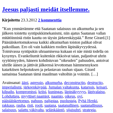
Jeesus paljasti meidät itsellemme.
Kirjoitettu
23.3.2012
2 kommenttia
”Kun ymmärrämme että Saatanan salaisuus on alkumurha ja sen
jälkeen toistettu syntipukkimekanismi, niin ajatus Saatanan vallan
mitätöinnistä ristin kautta on täysin järkeenkäypää.” Rene Girard.[1]
Pääsiäiskertomuksessa kaikki alkumurhan toiston palikat olivat
paikoillaan. Ero oli vain kaikkien roolien läpinäkyvyydessä.
Toimivassa syntipukin uhraamisessa kukaan ei näe mistä todella on
kysymys. Evankeliumit kuitenkin rikkoivat taian, paljastivat uhrin
syyttömyyden, häneen kohdistuvan ”oikeuden” pahuuden, antoivat
uhrille äänen ja jättivät jälkeensä levottoman hämmennyksen
katarktisen helpotuksen ja pelastavan rauhan sijaan. Girard
samaistaa Saatanan tämä maailman valtoihin ja voimiin. […]
Avainsanat:
ääni
,
agressio
,
alkumurha
,
deconstructio
,
destructio
,
imperialismi
,
järkeenkäypää
,
Jumalan valtakunta
,
katarssis
,
keisari
,
kilpailu
,
kompromissi
,
kriisi
,
kuningas
,
läpinäkyvyys
,
läpivalaisu
,
Lohduttaja
,
myyttiset naamiot
,
naamio
,
oikeus
,
ovi
,
pääsiäiskertomus
,
pahuus
,
paljastaa
,
puolustaja
,
Pyhä Henki
,
rakkaus
,
rauha
,
risti
,
rooli
,
saatana
,
saatanallinen
,
saatanallisuus
,
salaisuus
,
salattu väkivalta
,
selänkääntö
,
sijaisuhri
,
strategia
,