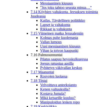
Messiaaninen kiusaus
”Jos joku tahtoo seurata minua…”
7.14 Köyhien valtakunta. Jeesuksen toiminta
Juudeassa
Kaifas. Täydellinen poliitikko
Lapset ja valtakunta
Rikkaat ja valtakunta
7.15 Viimeinen matka Jerusalemiin
Kolmas puhe kuolemasta
Vallan lumous
Uusi messiaaninen kiusaus
Vihan ja toivon kaupunki
7.16 Palmusunnuntai
Pilatus saapuu hevoskulkueessa
Jeesus ratsastaa aasilla
Pyhitetyn väkivallan keskus
7.17 Maanantai
Rosvojen luolassa
7.18 Tiistai
Velvoittava anteeksianto
Kenen valtuuksilla?
Kostava Jumala?
Mikä keisarille kuuluu?
Manipuloidun lesken ropo
7.19 Keskiviikko