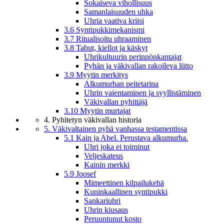
Sokaiseva vihollisuus
Samanlaisuuden uhka
Uhria vaativa kriisi
3.6 Syntipukkimekanismi
3.7 Ritualisoitu uhraaminen
3.8 Tabut, kiellot ja käskyt
Uhrikultuurin perinnönkantajat
Pyhän ja väkivallan rakoileva liitto
3.9 Myytin merkitys
Alkumurhan peitetarina
Uhrin vaientaminen ja syyllistäminen
Väkivallan pyhittäjä
3.10 Myytin murtajat
4. Pyhitetyn väkivallan historia
5. Väkivaltainen pyhä vanhassa testamentissa
5.1 Kain ja Abel. Perustava alkumurha.
Uhri joka ei toiminut
Veljeskateus
Kainin merkki
5.9 Joosef
Mimeettinen kilpailukehä
Kuninkaallinen syntipukki
Sankariuhri
Uhrin kiusaus
Peruuntunut kosto