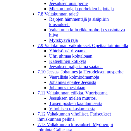
Jeesuksen uusi perhe
Miekan tuoja ja perheiden hajottaja
7.8 Valtakunnan rajat?
Rajojen hämmentäjä ja sisäpiirin
kiusaukset.
Valtakunta kuin rikkaruoho ja saastuttava
hiiva
Myrskyävä raja
7.9 Valtakunnan vaikutukset. Opettaa toiminnalla
Yhteisönsä riivaama
Uhri uhmaa kohtaloaan
Kateellinen kotikylä
Jeesuksen paljastama saatana
7.10 Jeesus, Johannes ja Herodeksen uusperhe
Vaarallisia kolmiodraamoja
Johannes epäilee Jeesusta
Johannes mestataan
7.11 Valtakunnan etiikka. Vuorisaarna
Jeesuksen mielen muutos.
Toisen posken kääntämisestä
Vihollisen rakastamisesta
7.12 Valtakunnan viholliset. Fariseukset
ihmiskunnan peilinä
7.13 Valtakunnan kiusaukset. Myöhempi
toiminta Galileassa