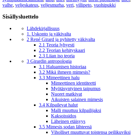
valhe
,
veljeskateus
,
veljesmurha
,
veri
,
villipeto
,
vuohipukki
Sisällysluettelo
Lähdekirjallisuus
1. Uskonto ja väkivalta
2 René Girard ja pyhitetty väkivalta
2.1 Teoria lyhyesti
2.2 Teorian kehityskaari
2.3 Liian iso teoria
3 Girardin antropologia
3.1 Haluamisen historiaa
3.2 Mikä ihmeen mimesis?
3.3 Mimeettinen halu
Mimeettinen identiteetti
Myötäsyntyinen taipumus
Nuoret matkivat
Aikuisten salainen mimesis
3.4 Kilpailevat halut
Malli muuttuu kilpailijaksi
Kaksoissidos
Läheinen etäisyys
3.5 Mimesis sodan lähteenä
Viholliset muuttuvat toistensa peilikuviksi