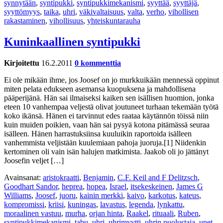
synnytään
,
syntipukki
,
syntipukkimekanismi
,
syyttää
,
syyttäjä
,
syyttömyys
,
taika
,
uhri
,
väkivaltaisuus
,
valta
,
verho
,
vihollisen
rakastaminen
,
vihollisuus
,
yhteiskuntarauha
Kuninkaallinen syntipukki
Kirjoitettu
16.2.2011
0 kommenttia
Ei ole mikään ihme, jos Joosef on jo murkkuikään mennessä oppinut
miten pelata edukseen asemansa kuopuksena ja mahdollisena
pääperijänä. Hän sai ilmaiseksi kaiken sen isällisen huomion, jonka
eteen 10 vanhempaa veljestä olivat joutuneet turhaan tekemään työtä
koko ikänsä. Hänen ei tarvinnut edes raataa käytännön töissä niin
kuin muiden poikien, vaan hän sai pysyä kotona pitämässä seuraa
isälleen. Hänen harrastuksiinsa kuuluikin raportoida isälleen
vanhemmista veljistään kuulemiaan pahoja juoruja.[1] Niidenkin
kertominen oli vain isän halujen matkimista. Jaakob oli jo jättänyt
Joosefin veljet […]
Avainsanat:
aristokraatti
,
Benjamin
,
C.F. Keil and F Delitzsch
,
Goodhart Sandor
,
heprea
,
hopea
,
Israel
,
itsekeskeinen
,
James G
Williams
,
Joosef
,
juoru
,
kainin merkki
,
kaivo
,
karkotus
,
kateus
,
kompromissi
,
kriisi
,
kuningas
,
lavastus
,
legenda
,
lynkattu
,
moraalinen vastuu
,
murha
,
orjan hinta
,
Raakel
,
rituaali
,
Ruben
,
syntipukkimekanismi
,
tabu
,
uhri
,
uhrimyytti
,
uhrin puolustaja
,
unet
,