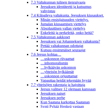
7.3 Valtakunnan tulinen tienraivaaja
Jeesuksen identiteetti ja kutsumus
vahvistuu
7.4 Kilpaileva valtakunta. Jeesuksen kiusaukset.
Minän ensisijaisuuden viettelys.
Jumalan kiusaamisen viettelys
Absoluuttisen vallan viettelys
Enkeleitä ja perkeleitä, onko heitä?
7.5 Valtakunnan aakkoset
Jeesuksen vai Johanneksen valtakunta?
Pettää valtakunnan odottajat
Kutsuu ensimmäiset seuraajat
7.6 Jeesus kohtaa…
…uskonnon riivaamat
…inhomoralismin
…hylkäävän uskonnon
…yhteisön hylkäämät
…uskonnon orjuuttamat
Vapauttaa heidät tekemään hyvää
7.7 yhteisöjen rakentaja ja hajoittaja
Jeesus valitsee 12 olemaan kanssaan
Jeesuksen naiset
Jeesuksen perhe
Kun Saatana karkottaa Saatanan
Synti Pyhää Henkeä vastaan