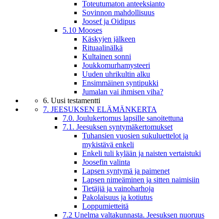
Toteutumaton anteeksianto
Sovinnon mahdollisuus
Joosef ja Oidipus
5.10 Mooses
Käskyjen jälkeen
Rituaalinälkä
Kultainen sonni
Joukkomurhamysteeri
Uuden uhrikultin alku
Ensimmäinen syntipukki
Jumalan vai ihmisen viha?
6. Uusi testamentti
7. JEESUKSEN ELÄMÄNKERTA
7.0. Joulukertomus lapsille sanoitettuna
7.1. Jeesuksen syntymäkertomukset
Tuhansien vuosien sukuluettelot ja
mykistävä enkeli
Enkeli tuli kylään ja naisten vertaistuki
Joosefin valinta
Lapsen syntymä ja paimenet
Lapsen nimeäminen ja sitten naimisiin
Tietäjiä ja vainoharhoja
Pakolaisuus ja kotiutus
Loppumietteitä
7.2 Unelma valtakunnasta. Jeesuksen nuoruus