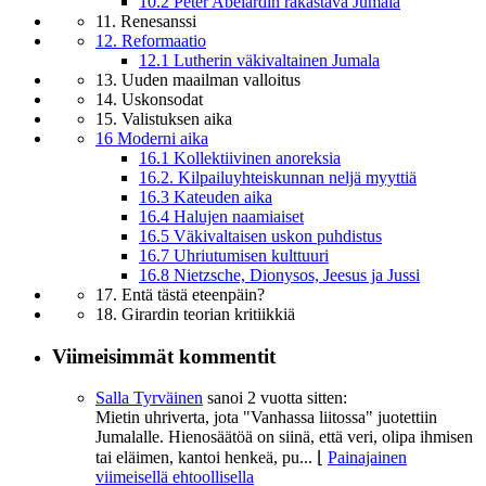
10.2 Peter Abelardin rakastava Jumala
11. Renesanssi
12. Reformaatio
12.1 Lutherin väkivaltainen Jumala
13. Uuden maailman valloitus
14. Uskonsodat
15. Valistuksen aika
16 Moderni aika
16.1 Kollektiivinen anoreksia
16.2. Kilpailuyhteiskunnan neljä myyttiä
16.3 Kateuden aika
16.4 Halujen naamiaiset
16.5 Väkivaltaisen uskon puhdistus
16.7 Uhriutumisen kulttuuri
16.8 Nietzsche, Dionysos, Jeesus ja Jussi
17. Entä tästä eteenpäin?
18. Girardin teorian kritiikkiä
Viimeisimmät kommentit
Salla Tyrväinen
sanoi
2 vuotta sitten:
Mietin uhriverta, jota "Vanhassa liitossa" juotettiin
Jumalalle. Hienosäätöä on siinä, että veri, olipa ihmisen
tai eläimen, kantoi henkeä, pu...
⌊
Painajainen
viimeisellä ehtoollisella