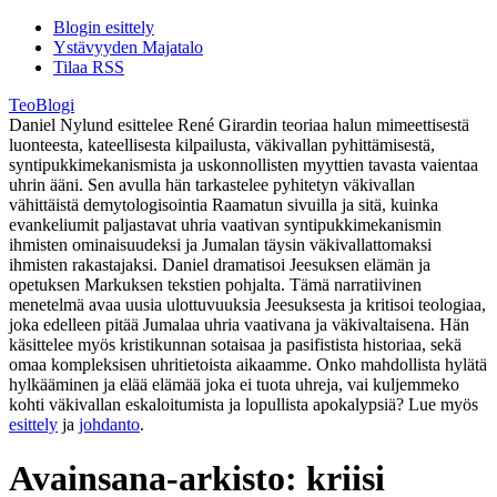
Blogin esittely
Ystävyyden Majatalo
Tilaa RSS
TeoBlogi
Daniel Nylund esittelee René Girardin teoriaa halun mimeettisestä
luonteesta, kateellisesta kilpailusta, väkivallan pyhittämisestä,
syntipukkimekanismista ja uskonnollisten myyttien tavasta vaientaa
uhrin ääni. Sen avulla hän tarkastelee pyhitetyn väkivallan
vähittäistä demytologisointia Raamatun sivuilla ja sitä, kuinka
evankeliumit paljastavat uhria vaativan syntipukkimekanismin
ihmisten ominaisuudeksi ja Jumalan täysin väkivallattomaksi
ihmisten rakastajaksi. Daniel dramatisoi Jeesuksen elämän ja
opetuksen Markuksen tekstien pohjalta. Tämä narratiivinen
menetelmä avaa uusia ulottuvuuksia Jeesuksesta ja kritisoi teologiaa,
joka edelleen pitää Jumalaa uhria vaativana ja väkivaltaisena. Hän
käsittelee myös kristikunnan sotaisaa ja pasifistista historiaa, sekä
omaa kompleksisen uhritietoista aikaamme. Onko mahdollista hylätä
hylkääminen ja elää elämää joka ei tuota uhreja, vai kuljemmeko
kohti väkivallan eskaloitumista ja lopullista apokalypsiä? Lue myös
esittely
ja
johdanto
.
Avainsana-arkisto:
kriisi