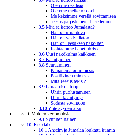
Olemme osallisia
Olemme melkein sokeita
Me keksimme verellä sovittamisen
Jeesus paljasti meidät itsellemme.
8.5 Mitä se kertoo Jumalasta?
Hän on uhrautuva
Hän on väkivallaton
Hän on Jeesuksen näköinen
Kohtaamme hänet uhrissa
8.6 Uusi näkökulma kaikkeen
8.7 Kääntyminen
8.8 Seuraaminen
Kilpailematon mimesis
Positiivinen mimesis
Mitä Jeesus tekisi?
8.9 Uhraamisen loppu
Uhrin puolustaminen
Uhrin kääntymys
Sodasta sovintoon
8.10 Yhteisyyden alku
9. Muiden kertomuksia
9.1 Syntinen nainen
10. Keskiaika
10.1 Anselm ja Jumalan loukattu kunnia