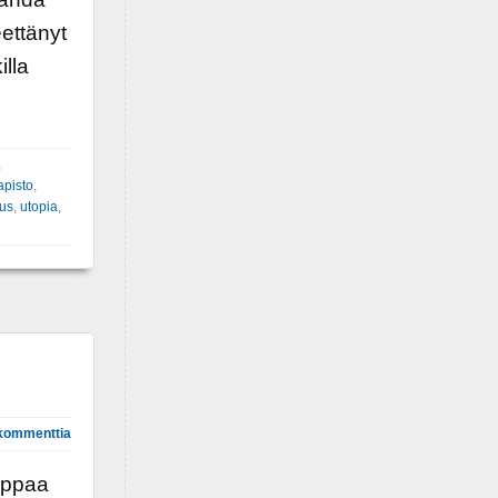
ettänyt
illa
,
apisto
,
lus
,
utopia
,
kommenttia
appaa