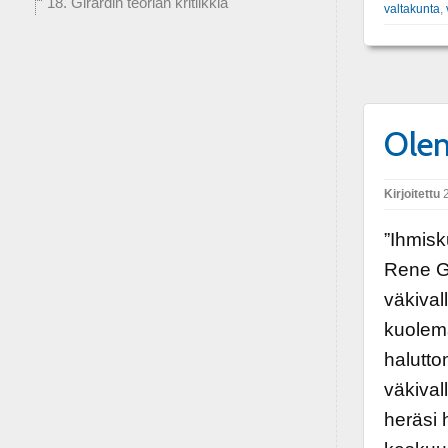
18. Girardin teorian kritiikkiä
valtakunta
,
Olem
Kirjoitettu
2
”Ihmisk
Rene Gi
väkival
kuolema
halutto
väkival
heräsi 