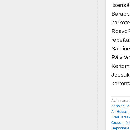
itsens
Barabb
karkot
Rosvo? 
repeää.
Salaine
Päivitä
Kertomu
Jeesuks
kerront
Avainsanat
Anna heille
Art House
,
Brad Jersa
Crossan Jo
Depoortere