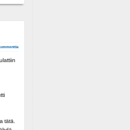
kommenttia
lattiin
tti
a tätä.
nähdä