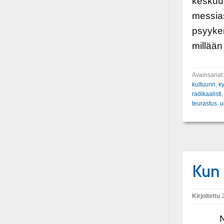
keskuud
messias
psyyken
millään
Avainsanat
kultuurin
,
k
radikaalisti
teurastus
,
u
Kun 
Kirjoitettu
2
Noitav