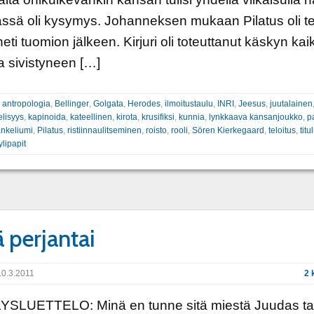
ässä oli kysymys. Johanneksen mukaan Pilatus oli te
eti tuomion jälkeen. Kirjuri oli toteuttanut käskyn kaik
a sivistyneen […]
:
antropologia
,
Bellinger
,
Golgata
,
Herodes
,
ilmoitustaulu
,
INRI
,
Jeesus
,
juutalainen
elisyys
,
kapinoida
,
kateellinen
,
kirota
,
krusifiksi
,
kunnia
,
lynkkaava kansanjoukko
,
p
ankeliumi
,
Pilatus
,
ristiinnaulitseminen
,
roisto
,
rooli
,
Sören Kierkegaard
,
teloitus
,
titu
ylipapit
ä perjantai
0.3.2011
2 
YSLUETTELO: Minä en tunne sitä miestä Juudas t