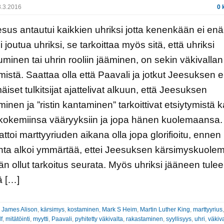
.3.2016
0 
sus antautui kaikkien uhriksi jotta kenenkään ei en
si joutua uhriksi, se tarkoittaa myös sitä, että uhriksi
minen tai uhrin rooliin jääminen, on sekin väkivallan
ämistä. Saattaa olla että Paavali ja jotkut Jeesuksen
iset tulkitsijat ajattelivat alkuun, että Jeesuksen
inen ja ”ristin kantaminen” tarkoittivat etsiytymistä k
kokemiinsa vääryyksiin ja jopa hänen kuolemaansa.
aattoi marttyyriuden aikana olla jopa glorifioitu, ennen
unta alkoi ymmärtää, ettei Jeesuksen kärsimyskuole
än ollut tarkoitus seurata. Myös uhriksi jääneen tulee
ä […]
:
James Alison
,
kärsimys
,
kostaminen
,
Mark S Heim
,
Martin Luther King
,
marttyyrius
f
,
mitätöinti
,
myytti
,
Paavali
,
pyhitetty väkivalta
,
rakastaminen
,
syyllisyys
,
uhri
,
väkiva