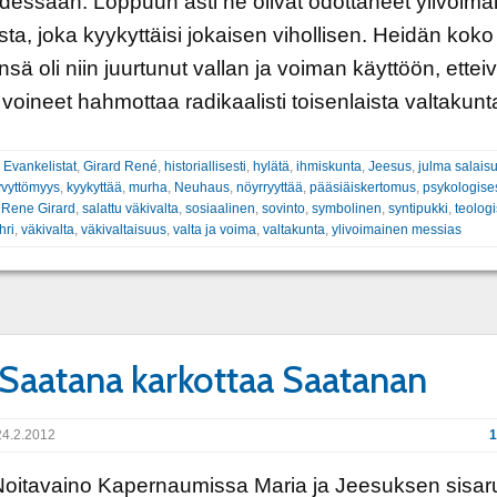
essaan. Loppuun asti he olivat odottaneet ylivoima
ta, joka kyykyttäisi jokaisen vihollisen. Heidän koko
sä oli niin juurtunut vallan ja voiman käyttöön, etteiv
 voineet hahmottaa radikaalisti toisenlaista valtakunt
:
Evankelistat
,
Girard René
,
historiallisesti
,
hylätä
,
ihmiskunta
,
Jeesus
,
julma salais
yvyttömyys
,
kyykyttää
,
murha
,
Neuhaus
,
nöyrryyttää
,
pääsiäiskertomus
,
psykologises
,
Rene Girard
,
salattu väkivalta
,
sosiaalinen
,
sovinto
,
symbolinen
,
syntipukki
,
teologi
hri
,
väkivalta
,
väkivaltaisuus
,
valta ja voima
,
valtakunta
,
ylivoimainen messias
Saatana karkottaa Saatanan
4.2.2012
1
aino Kapernaumissa Maria ja Jeesuksen sisar