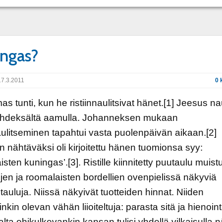
ngas?
7.3.2011
0 
as tunti, kun he ristiinnaulitsivat hänet.[1] Jeesus nau
e yhdeksältä aamulla. Johanneksen mukaan
naulitseminen tapahtui vasta puolenpäivän aikaan.[2]
n nähtäväksi oli kirjoitettu hänen tuomionsa syy:
isten kuningas’.[3]. Ristille kiinnitetty puutaulu muistu
en ja roomalaisten bordellien ovenpielissä näkyviä
stauluja. Niissä näkyivät tuotteiden hinnat. Niiden
inkin olevan vähän liioiteltuja: parasta sitä ja hienoint
lta ohikulkevankin kansan tulisi yhdellä vilkaisulla 