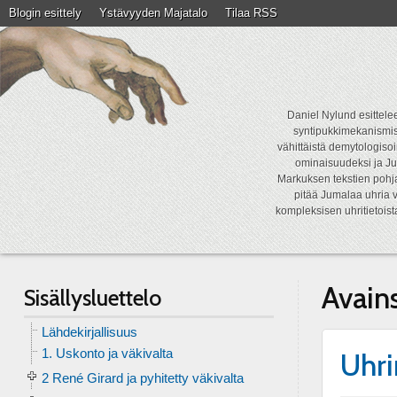
Blogin esittely
Ystävyyden Majatalo
Tilaa RSS
Daniel Nylund esittelee
syntipukkimekanismist
vähittäistä demytologisoi
ominaisuudeksi ja Ju
Markuksen tekstien pohja
pitää Jumalaa uhria v
kompleksisen uhritietois
Avain
Sisällysluettelo
Lähdekirjallisuus
1. Uskonto ja väkivalta
Uhri
2 René Girard ja pyhitetty väkivalta