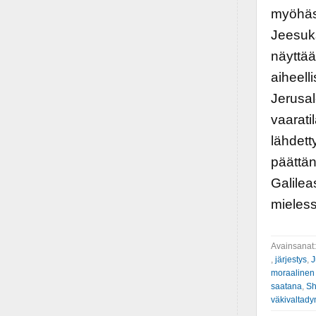
myöhäst
Jeesuk
näyttää,
aiheell
Jerusa
vaarati
lähdett
päättän
Galilea
mieless
Avainsanat
,
järjestys
,
J
moraalinen 
saatana
,
Sh
väkivaltady