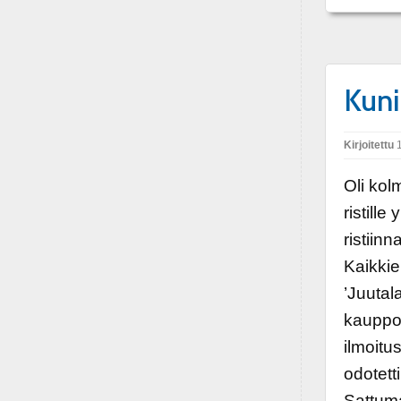
Kuni
Kirjoitettu
1
Oli kolm
ristill
ristiin
Kaikkie
’Juutala
kauppoj
ilmoitu
odotetti
Sattuma