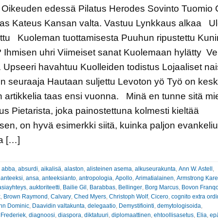
ä Oikeuden edessä Pilatus Herodes Sovinto Tuomio 
as Kateus Kansan valta. Vastuu Lynkkaus alkaa U
ettu Kuoleman tuottamisesta Puuhun ripustettu Kun
Ihmisen uhri Viimeiset sanat Kuolemaan hylätty Ve
 Upseeri havahtuu Kuolleiden todistus Lojaaliset nai
n seuraaja Hautaan suljettu Levoton yö Työ on kesk
n artikkelia taas ensi vuonna. Minä en tunne sitä mi
s Pietarista, joka painostettuna kolmesti kieltää
en, on hyvä esimerkki siitä, kuinka paljon evankeli
a […]
:
abba
,
absurdi
,
aikalisä
,
alaston
,
alisteinen asema
,
alkuseurakunta
,
Ann W. Astell
,
 anteeksi
,
ansa
,
anteeksianto
,
antropologia
,
Apollo
,
Arimatialainen
,
Armstrong Kar
asiayhteys
,
auktoriteetti
,
Bailie Gil
,
Barabbas
,
Bellinger
,
Borg Marcus
,
Bovon Franqo
k
,
Brown Raymond
,
Calvary
,
Ched Myers
,
Christoph Wolf
,
Cicero
,
cognito extra ord
hn Dominic
,
Daavidin valtakunta
,
delegaatio
,
Demystifiointi
,
demytologisoida
,
 Frederiek
,
diagnoosi
,
diaspora
,
diktatuuri
,
diplomaattinen
,
ehtoollisasetus
,
Elia
,
ep