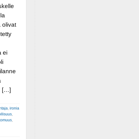
skelle
la
 olivat
tetty
 ei
li
tilanne
ä
i […]
ntaja
,
ironia
ollisuus
,
ttomuus
,