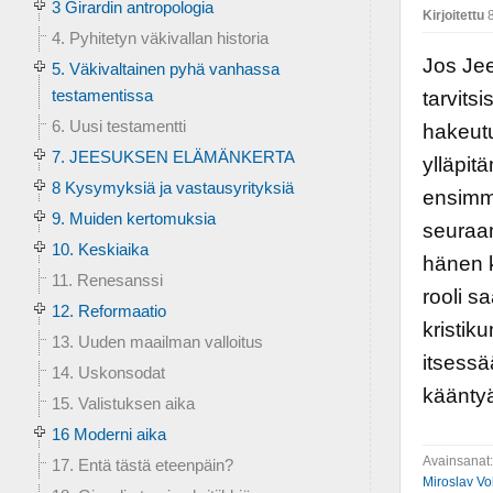
3 Girardin antropologia
Kirjoitettu
8
4. Pyhitetyn väkivallan historia
Jos Jee
5. Väkivaltainen pyhä vanhassa
testamentissa
tarvitsi
6. Uusi testamentti
hakeutu
7. JEESUKSEN ELÄMÄNKERTA
ylläpit
8 Kysymyksiä ja vastausyrityksiä
ensimmä
9. Muiden kertomuksia
seuraam
10. Keskiaika
hänen 
11. Renesanssi
rooli s
12. Reformaatio
kristik
13. Uuden maailman valloitus
itsessä
14. Uskonsodat
käänty
15. Valistuksen aika
16 Moderni aika
Avainsanat
17. Entä tästä eteenpäin?
Miroslav Vol