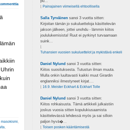
pu...
kommenttia
⌊
Painajainen viimeisellä ehtoollisella
ää
Salla Tyrväinen
sanoi
3 vuotta sitten:
Kirjoitan tämän jo sukuluetteloja käsittelevän
jakson jälkeen, jottei unohdu - lämmin kiitos
joululukemisista! Ruut ei pyrkinyt turvaamaan
suink...
 elämän
⌊
Tuhansien vuosien sukuluettelot ja mykistävä enkeli
aikkiin
Daniel Nylund
sanoi
3 vuotta sitten:
 Uhrin
Kiitos suosituksesta. Tutustun ilman muuta.
Mulla onkin luultavasti kaikki muut Girardin
 kuin
englanniksi ilmestyneet kirjat....
maa
⌊
16.9. Meister Eckhart & Eckhart Tolle
Daniel Nylund
sanoi
3 vuotta sitten:
Kiitos rohkaisusta. Tämä artikkeli julkaistiin
joskus vuosia sitten kopulukiusaamista
käsittelevässä lehdessä myös ja sai silloin
paljon hyvä�...
,
masokismi
,
lta
,
⌊
Toisen posken kääntämisestä