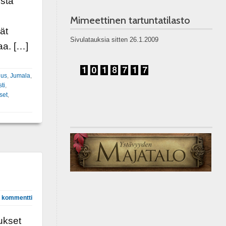
ista
Mimeettinen tartuntatilasto
ät
Sivulatauksia sitten 26.1.2009
aa. […]
uus
,
Jumala
,
ti
,
set
,
 kommentti
ukset