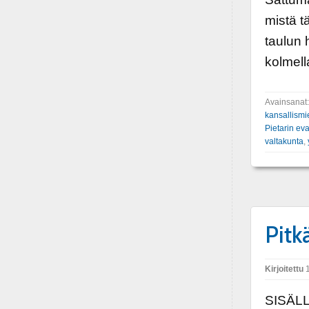
mistä t
taulun h
kolmell
Avainsanat
kansallismi
Pietarin ev
valtakunta
,
Pitk
Kirjoitettu
1
SISÄLL