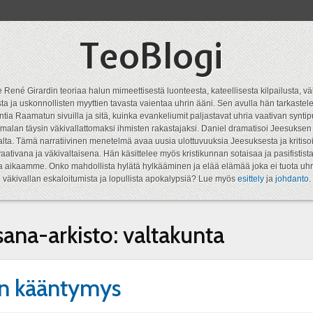
TeoBlogi
 René Girardin teoriaa halun mimeettisestä luonteesta, kateellisesta kilpailusta, vä
a ja uskonnollisten myyttien tavasta vaientaa uhrin ääni. Sen avulla hän tarkastele
ntia Raamatun sivuilla ja sitä, kuinka evankeliumit paljastavat uhria vaativan syn
malan täysin väkivallattomaksi ihmisten rakastajaksi. Daniel dramatisoi Jeesukse
lta. Tämä narratiivinen menetelmä avaa uusia ulottuvuuksia Jeesuksesta ja kritisoi
aativana ja väkivaltaisena. Hän käsittelee myös kristikunnan sotaisaa ja pasifistist
ta aikaamme. Onko mahdollista hylätä hylkääminen ja elää elämää joka ei tuota uhr
väkivallan eskaloitumista ja lopullista apokalypsiä? Lue myös
esittely
ja
johdanto
.
sana-arkisto:
valtakunta
n kääntymys