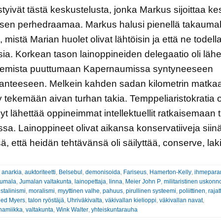
yivät tästä keskustelusta, jonka Markus sijoittaa ke
sen perhedraamaa. Markus halusi pienellä takaumal
 mistä Marian huolet olivat lähtöisin ja että ne todella
isia. Korkean tason lainoppineiden delegaatio oli lähe
lemista puuttumaan Kapernaumissa syntyneeseen
lanteeseen. Melkein kahden sadan kilometrin matkaa
y tekemään aivan turhan takia. Temppeliaristokratia o
yt lähettää oppineimmat intellektuellit ratkaisemaan 
ssa. Lainoppineet olivat aikansa konservatiiveja siin
ä, että heidän tehtävänsä oli säilyttää, conserve, lak
:
anarkia
,
auktoriteetti
,
Belsebul
,
demonisoida
,
Fariseus
,
Hamerton-Kelly
,
ihmepara
umala
,
Jumalan valtakunta
,
lainopettaja
,
linna
,
Meier John P
,
militaristinen uskonn
stalinismi
,
moralismi
,
myyttinen valhe
,
pahuus
,
pirullinen systeemi
,
poliittinen
,
raja
ed Myers
,
talon ryöstäjä
,
Uhriväkivalta
,
väkivallan kielioppi
,
väkivallan navat
,
namiikka
,
valtakunta
,
Wink Walter
,
yhteiskuntarauha