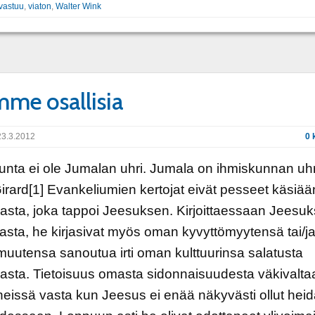
vastuu
,
viaton
,
Walter Wink
me osallisia
3.3.2012
0 
unta ei ole Jumalan uhri. Jumala on ihmiskunnan uhr
rard[1] Evankeliumien kertojat eivät pesseet käsiään
lasta, joka tappoi Jeesuksen. Kirjoittaessaan Jeesu
sta, he kirjasivat myös oman kyvyttömyytensä tai/j
muutensa sanoutua irti oman kulttuurinsa salatusta
lasta. Tietoisuus omasta sidonnaisuudesta väkivalta
heissä vasta kun Jeesus ei enää näkyvästi ollut hei