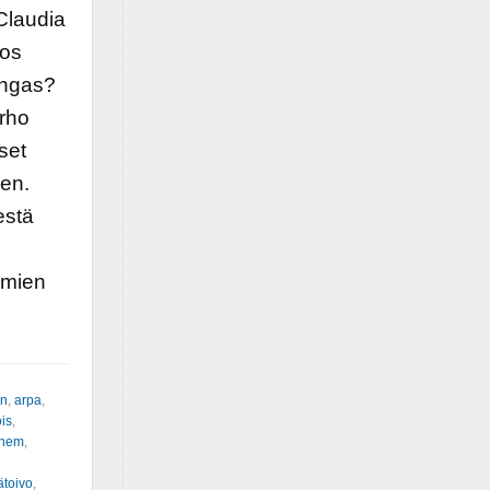
Claudia
los
ingas?
rho
set
en.
estä
umien
en
,
arpa
,
is
,
inem
,
ätoivo
,