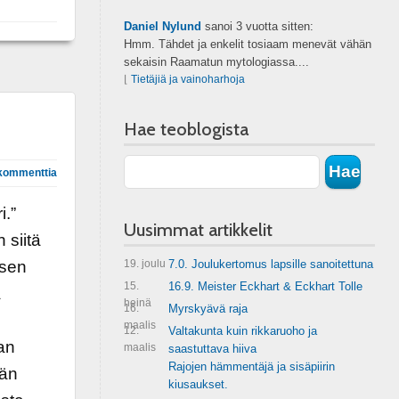
Daniel Nylund
sanoi
3 vuotta sitten:
Hmm. Tähdet ja enkelit tosiaam menevät vähän
sekaisin Raamatun mytologiassa....
⌊
Tietäjiä ja vainoharhoja
Hae teoblogista
kommenttia
i.”
Uusimmat artikkelit
 siitä
ksen
19. joulu
7.0. Joulukertomus lapsille sanoitettuna
15.
16.9. Meister Eckhart & Eckhart Tolle
a
heinä
16.
Myrskyävä raja
maalis
12.
Valtakunta kuin rikkaruoho ja
an
maalis
saastuttava hiiva
Rajojen hämmentäjä ja sisäpiirin
dän
kiusaukset.