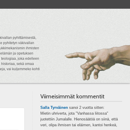
kivallan pyhittämisestä,
e pyhitetyn väkivallan
tipukkimekanismin ihmisten
n elämän ja opetuksen
 teologiaa, joka edelleen
a historiaa, sekä omaa
eja, vai kuljemmeko kohti
Viimeisimmät kommentit
Salla Tyrväinen
sanoi
2 vuotta sitten:
Mietin uhriverta, jota "Vanhassa liitossa"
juotettiin Jumalalle. Hienosäätöä on siinä, että
veri, olipa ihmisen tai eläimen, kantoi henkeä,