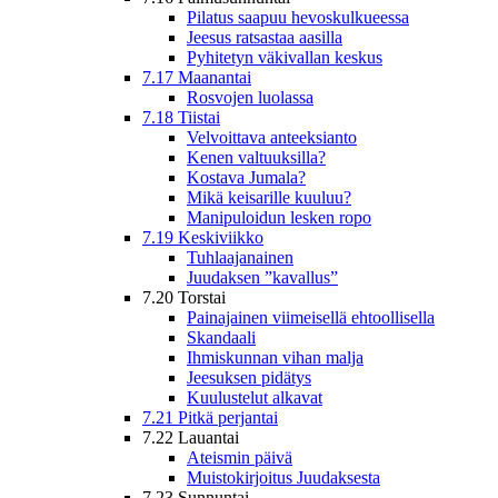
Pilatus saapuu hevoskulkueessa
Jeesus ratsastaa aasilla
Pyhitetyn väkivallan keskus
7.17 Maanantai
Rosvojen luolassa
7.18 Tiistai
Velvoittava anteeksianto
Kenen valtuuksilla?
Kostava Jumala?
Mikä keisarille kuuluu?
Manipuloidun lesken ropo
7.19 Keskiviikko
Tuhlaajanainen
Juudaksen ”kavallus”
7.20 Torstai
Painajainen viimeisellä ehtoollisella
Skandaali
Ihmiskunnan vihan malja
Jeesuksen pidätys
Kuulustelut alkavat
7.21 Pitkä perjantai
7.22 Lauantai
Ateismin päivä
Muistokirjoitus Juudaksesta
7.23 Sunnuntai