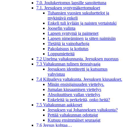
7.0. Joulukertomus lapsille sanoitettuna
7.1. Jeesuksen syntymäkertomukset
Tuhansien vuosien sukuluettelot ja
mykistävä enkeli
Enkeli tuli kylään ja naisten vertaistuki
Joosefin valinta
Lapsen syntymä ja paimenet
Lapsen nimeäminen ja sitten naimisiin
Tietäjiä ja vainoharhoja
Pakolaisuus ja kotiutus
Loppumietteitä
7.2 Unelma valtakunnasta. Jeesuksen nuoruus
7.3 Valtakunnan tulinen tienraivaaja
Jeesuksen identiteetti ja kutsumus
vahvistuu
7.4 Kilpaileva valtakunta. Jeesuksen kiusaukset.
Minän ensisijaisuuden viettelys.
Jumalan kiusaamisen viettelys
Absoluuttisen vallan viettelys
Enkeleitä ja perkeleitä, onko heitä?
7.5 Valtakunnan aakkoset
Jeesuksen vai Johanneksen valtakunta?
Pettää valtakunnan odottajat
Kutsuu ensimmäiset seuraajat
7.6 Jeesus kohtaa…