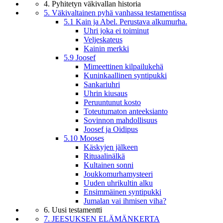
4. Pyhitetyn väkivallan historia
5. Väkivaltainen pyhä vanhassa testamentissa
5.1 Kain ja Abel. Perustava alkumurha.
Uhri joka ei toiminut
Veljeskateus
Kainin merkki
5.9 Joosef
Mimeettinen kilpailukehä
Kuninkaallinen syntipukki
Sankariuhri
Uhrin kiusaus
Peruuntunut kosto
Toteutumaton anteeksianto
Sovinnon mahdollisuus
Joosef ja Oidipus
5.10 Mooses
Käskyjen jälkeen
Rituaalinälkä
Kultainen sonni
Joukkomurhamysteeri
Uuden uhrikultin alku
Ensimmäinen syntipukki
Jumalan vai ihmisen viha?
6. Uusi testamentti
7. JEESUKSEN ELÄMÄNKERTA