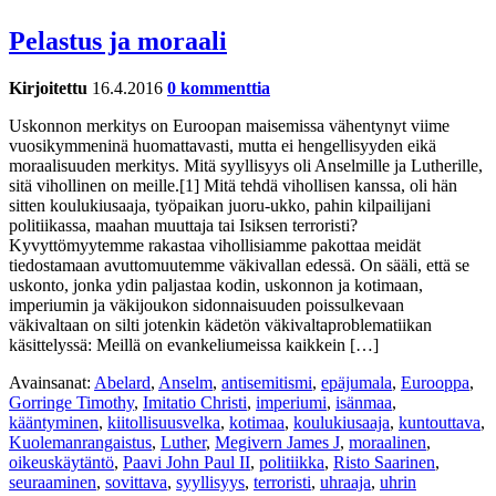
Pelastus ja moraali
Kirjoitettu
16.4.2016
0 kommenttia
Uskonnon merkitys on Euroopan maisemissa vähentynyt viime
vuosikymmeninä huomattavasti, mutta ei hengellisyyden eikä
moraalisuuden merkitys. Mitä syyllisyys oli Anselmille ja Lutherille,
sitä vihollinen on meille.[1] Mitä tehdä vihollisen kanssa, oli hän
sitten koulukiusaaja, työpaikan juoru-ukko, pahin kilpailijani
politiikassa, maahan muuttaja tai Isiksen terroristi?
Kyvyttömyytemme rakastaa vihollisiamme pakottaa meidät
tiedostamaan avuttomuutemme väkivallan edessä. On sääli, että se
uskonto, jonka ydin paljastaa kodin, uskonnon ja kotimaan,
imperiumin ja väkijoukon sidonnaisuuden poissulkevaan
väkivaltaan on silti jotenkin kädetön väkivaltaproblematiikan
käsittelyssä: Meillä on evankeliumeissa kaikkein […]
Avainsanat:
Abelard
,
Anselm
,
antisemitismi
,
epäjumala
,
Eurooppa
,
Gorringe Timothy
,
Imitatio Christi
,
imperiumi
,
isänmaa
,
kääntyminen
,
kiitollisuusvelka
,
kotimaa
,
koulukiusaaja
,
kuntouttava
,
Kuolemanrangaistus
,
Luther
,
Megivern James J
,
moraalinen
,
oikeuskäytäntö
,
Paavi John Paul II
,
politiikka
,
Risto Saarinen
,
seuraaminen
,
sovittava
,
syyllisyys
,
terroristi
,
uhraaja
,
uhrin