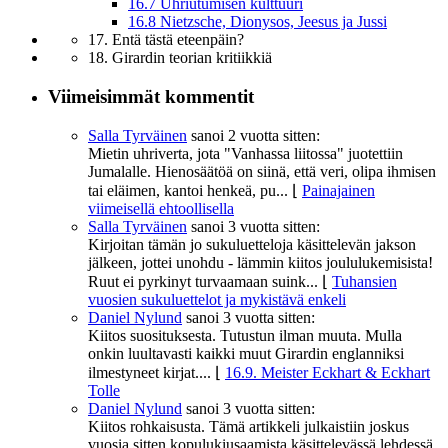
16.7 Uhriutumisen kulttuuri
16.8 Nietzsche, Dionysos, Jeesus ja Jussi
17. Entä tästä eteenpäin?
18. Girardin teorian kritiikkiä
Viimeisimmät kommentit
Salla Tyrväinen
sanoi
2 vuotta sitten:
Mietin uhriverta, jota "Vanhassa liitossa" juotettiin
Jumalalle. Hienosäätöä on siinä, että veri, olipa ihmisen
tai eläimen, kantoi henkeä, pu...
⌊
Painajainen
viimeisellä ehtoollisella
Salla Tyrväinen
sanoi
3 vuotta sitten:
Kirjoitan tämän jo sukuluetteloja käsittelevän jakson
jälkeen, jottei unohdu - lämmin kiitos joululukemisista!
Ruut ei pyrkinyt turvaamaan suink...
⌊
Tuhansien
vuosien sukuluettelot ja mykistävä enkeli
Daniel Nylund
sanoi
3 vuotta sitten:
Kiitos suosituksesta. Tutustun ilman muuta. Mulla
onkin luultavasti kaikki muut Girardin englanniksi
ilmestyneet kirjat....
⌊
16.9. Meister Eckhart & Eckhart
Tolle
Daniel Nylund
sanoi
3 vuotta sitten:
Kiitos rohkaisusta. Tämä artikkeli julkaistiin joskus
vuosia sitten kopulukiusaamista käsittelevässä lehdessä