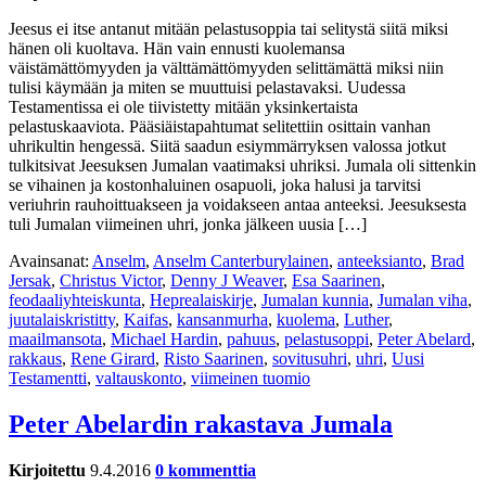
Jeesus ei itse antanut mitään pelastusoppia tai selitystä siitä miksi
hänen oli kuoltava. Hän vain ennusti kuolemansa
väistämättömyyden ja välttämättömyyden selittämättä miksi niin
tulisi käymään ja miten se muuttuisi pelastavaksi. Uudessa
Testamentissa ei ole tiivistetty mitään yksinkertaista
pelastuskaaviota. Pääsiäistapahtumat selitettiin osittain vanhan
uhrikultin hengessä. Siitä saadun esiymmärryksen valossa jotkut
tulkitsivat Jeesuksen Jumalan vaatimaksi uhriksi. Jumala oli sittenkin
se vihainen ja kostonhaluinen osapuoli, joka halusi ja tarvitsi
veriuhrin rauhoittuakseen ja voidakseen antaa anteeksi. Jeesuksesta
tuli Jumalan viimeinen uhri, jonka jälkeen uusia […]
Avainsanat:
Anselm
,
Anselm Canterburylainen
,
anteeksianto
,
Brad
Jersak
,
Christus Victor
,
Denny J Weaver
,
Esa Saarinen
,
feodaaliyhteiskunta
,
Heprealaiskirje
,
Jumalan kunnia
,
Jumalan viha
,
juutalaiskristitty
,
Kaifas
,
kansanmurha
,
kuolema
,
Luther
,
maailmansota
,
Michael Hardin
,
pahuus
,
pelastusoppi
,
Peter Abelard
,
rakkaus
,
Rene Girard
,
Risto Saarinen
,
sovitusuhri
,
uhri
,
Uusi
Testamentti
,
valtauskonto
,
viimeinen tuomio
Peter Abelardin rakastava Jumala
Kirjoitettu
9.4.2016
0 kommenttia