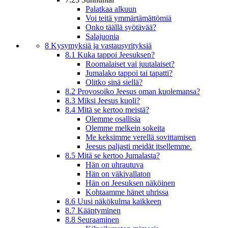
Palatkaa alkuun
Voi teitä ymmärtämättömiä
Onko täällä syötävää?
Salajuonia
8 Kysymyksiä ja vastausyrityksiä
8.1 Kuka tappoi Jeesuksen?
Roomalaiset vai juutalaiset?
Jumalako tappoi tai tapatti?
Olitko sinä siellä?
8.2 Provosoiko Jeesus oman kuolemansa?
8.3 Miksi Jeesus kuoli?
8.4 Mitä se kertoo meistä?
Olemme osallisia
Olemme melkein sokeita
Me keksimme verellä sovittamisen
Jeesus paljasti meidät itsellemme.
8.5 Mitä se kertoo Jumalasta?
Hän on uhrautuva
Hän on väkivallaton
Hän on Jeesuksen näköinen
Kohtaamme hänet uhrissa
8.6 Uusi näkökulma kaikkeen
8.7 Kääntyminen
8.8 Seuraaminen