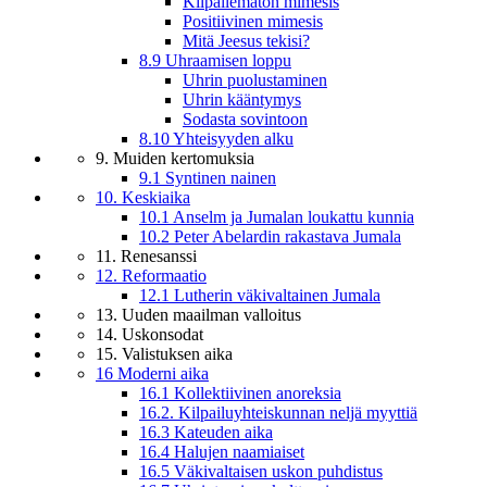
Kilpailematon mimesis
Positiivinen mimesis
Mitä Jeesus tekisi?
8.9 Uhraamisen loppu
Uhrin puolustaminen
Uhrin kääntymys
Sodasta sovintoon
8.10 Yhteisyyden alku
9. Muiden kertomuksia
9.1 Syntinen nainen
10. Keskiaika
10.1 Anselm ja Jumalan loukattu kunnia
10.2 Peter Abelardin rakastava Jumala
11. Renesanssi
12. Reformaatio
12.1 Lutherin väkivaltainen Jumala
13. Uuden maailman valloitus
14. Uskonsodat
15. Valistuksen aika
16 Moderni aika
16.1 Kollektiivinen anoreksia
16.2. Kilpailuyhteiskunnan neljä myyttiä
16.3 Kateuden aika
16.4 Halujen naamiaiset
16.5 Väkivaltaisen uskon puhdistus