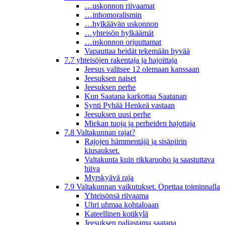
…uskonnon riivaamat
…inhomoralismin
…hylkäävän uskonnon
…yhteisön hylkäämät
…uskonnon orjuuttamat
Vapauttaa heidät tekemään hyvää
7.7 yhteisöjen rakentaja ja hajoittaja
Jeesus valitsee 12 olemaan kanssaan
Jeesuksen naiset
Jeesuksen perhe
Kun Saatana karkottaa Saatanan
Synti Pyhää Henkeä vastaan
Jeesuksen uusi perhe
Miekan tuoja ja perheiden hajottaja
7.8 Valtakunnan rajat?
Rajojen hämmentäjä ja sisäpiirin
kiusaukset.
Valtakunta kuin rikkaruoho ja saastuttava
hiiva
Myrskyävä raja
7.9 Valtakunnan vaikutukset. Opettaa toiminnalla
Yhteisönsä riivaama
Uhri uhmaa kohtaloaan
Kateellinen kotikylä
Jeesuksen paljastama saatana