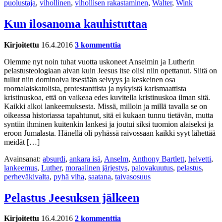
puolustaja
,
vihollinen
,
vihollisen rakastaminen
,
Walter
,
Wink
Kun ilosanoma kauhistuttaa
Kirjoitettu
16.4.2016
3 kommenttia
Olemme nyt noin tuhat vuotta uskoneet Anselmin ja Lutherin
pelastusteologiaan aivan kuin Jeesus itse olisi niin opettanut. Siitä on
tullut niin dominoiva itsestään selvyys ja keskeinen osa
roomalaiskatolista, protestanttista ja nykyistä karismaattista
kristinuskoa, että on vaikeaa edes kuvitella kristinuskoa ilman sitä.
Kaikki alkoi lankeemuksesta. Missä, milloin ja millä tavalla se on
oikeassa historiassa tapahtunut, sitä ei kukaan tunnu tietävän, mutta
syntiin ihminen kuitenkin lankesi ja joutui siksi tuomion alaiseksi ja
eroon Jumalasta. Hänellä oli pyhässä raivossaan kaikki syyt lähettää
meidät […]
Avainsanat:
absurdi
,
ankara isä
,
Anselm
,
Anthony Bartlett
,
helvetti
,
lankeemus
,
Luther
,
moraalinen järjestys
,
palovakuutus
,
pelastus
,
perheväkivalta
,
pyhä viha
,
saatana
,
taivasosuus
Pelastus Jeesuksen jälkeen
Kirjoitettu
16.4.2016
2 kommenttia