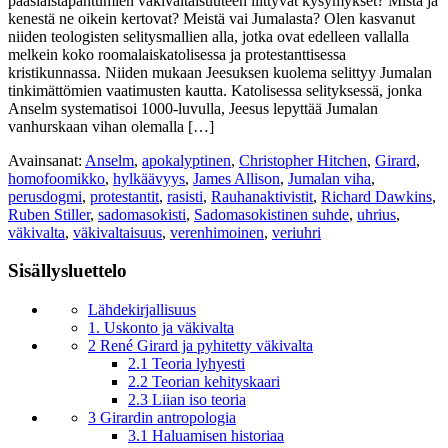
pääsiäistapahtumien väkivaltaisuuteen liittyvät kysymykset? Mistä ja
kenestä ne oikein kertovat? Meistä vai Jumalasta? Olen kasvanut
niiden teologisten selitysmallien alla, jotka ovat edelleen vallalla
melkein koko roomalaiskatolisessa ja protestanttisessa
kristikunnassa. Niiden mukaan Jeesuksen kuolema selittyy Jumalan
tinkimättömien vaatimusten kautta. Katolisessa selityksessä, jonka
Anselm systematisoi 1000-luvulla, Jeesus lepyttää Jumalan
vanhurskaan vihan olemalla […]
Avainsanat:
Anselm
,
apokalyptinen
,
Christopher Hitchen
,
Girard
,
homofoomikko
,
hylkäävyys
,
James Allison
,
Jumalan viha
,
perusdogmi
,
protestantit
,
rasisti
,
Rauhanaktivistit
,
Richard Dawkins
,
Ruben Stiller
,
sadomasokisti
,
Sadomasokistinen suhde
,
uhrius
,
väkivalta
,
väkivaltaisuus
,
verenhimoinen
,
veriuhri
Sisällysluettelo
Lähdekirjallisuus
1. Uskonto ja väkivalta
2 René Girard ja pyhitetty väkivalta
2.1 Teoria lyhyesti
2.2 Teorian kehityskaari
2.3 Liian iso teoria
3 Girardin antropologia
3.1 Haluamisen historiaa