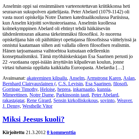
Anselmin oppi sai ensimmäisen varteenotettavan kriitikkonsa heti
seuraavan sukupolven ajattelijasta. Peter Abelard (1079-1142) oli
vasta nuori opiskelija Notre Damen katedraalikoulussa Pariisissa,
kun Anselm kirjoitti sovitusteoriaansa. Anselmin kuollessa
kolmekymppinen Abelard oli ehtinyt tehdä häikäisevän
tähdenlentouran aikansa tärkeimmäksi filosofiksi. Jo nuorena
opiskelijana hän oli päihittänyt opettajansa filosofisissa väittelyissä ja
onnistui kaatamaan siihen asti vallalla olleen filosofisen realismin.
Hänen tarjoamaansa vaihtoehtoa kutsutaan edelleenkin
konseptualismiksi. Tämä myöhäiskeskiajan Esa Saarinen perusti jo
22 -vuotiaana oppi-isiään ärsyttävän kilpailevan koulun, jonne
virtasi tuhansia oppilaita kaikkialta Euroopasta. Abelardia […]
Avainsanat:
akateeminen kilpailu
,
Anselm
,
Armstrong Karen
,
Aslan
,
Bernhard Clairvauxlainen (
,
C.S. Levisin
,
Esa Saarinen
,
filosofi
,
Gorringe Timothy
,
Heloise
,
heprea
,
inkarnaatio
,
kunnia
,
Mimeettinen
,
Notre Dame
,
Parkinsonin tauti
,
Peter Abelard
,
rakastajatar
,
Rene Girard
,
Sensin kirkolliskokous
,
sovinto
,
Weaver.
J. Denny
,
Westhelle Vitor
Miksi Jeesus kuoli?
Kirjoitettu
21.3.2012
0 kommenttia