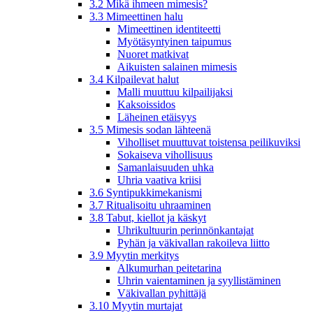
3.2 Mikä ihmeen mimesis?
3.3 Mimeettinen halu
Mimeettinen identiteetti
Myötäsyntyinen taipumus
Nuoret matkivat
Aikuisten salainen mimesis
3.4 Kilpailevat halut
Malli muuttuu kilpailijaksi
Kaksoissidos
Läheinen etäisyys
3.5 Mimesis sodan lähteenä
Viholliset muuttuvat toistensa peilikuviksi
Sokaiseva vihollisuus
Samanlaisuuden uhka
Uhria vaativa kriisi
3.6 Syntipukkimekanismi
3.7 Ritualisoitu uhraaminen
3.8 Tabut, kiellot ja käskyt
Uhrikultuurin perinnönkantajat
Pyhän ja väkivallan rakoileva liitto
3.9 Myytin merkitys
Alkumurhan peitetarina
Uhrin vaientaminen ja syyllistäminen
Väkivallan pyhittäjä
3.10 Myytin murtajat