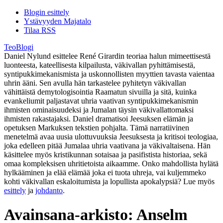
Blogin esittely
Ystävyyden Majatalo
Tilaa RSS
TeoBlogi
Daniel Nylund esittelee René Girardin teoriaa halun mimeettisestä
luonteesta, kateellisesta kilpailusta, väkivallan pyhittämisestä,
syntipukkimekanismista ja uskonnollisten myyttien tavasta vaientaa
uhrin ääni. Sen avulla hän tarkastelee pyhitetyn väkivallan
vähittäistä demytologisointia Raamatun sivuilla ja sitä, kuinka
evankeliumit paljastavat uhria vaativan syntipukkimekanismin
ihmisten ominaisuudeksi ja Jumalan täysin väkivallattomaksi
ihmisten rakastajaksi. Daniel dramatisoi Jeesuksen elämän ja
opetuksen Markuksen tekstien pohjalta. Tämä narratiivinen
menetelmä avaa uusia ulottuvuuksia Jeesuksesta ja kritisoi teologiaa,
joka edelleen pitää Jumalaa uhria vaativana ja väkivaltaisena. Hän
käsittelee myös kristikunnan sotaisaa ja pasifistista historiaa, sekä
omaa kompleksisen uhritietoista aikaamme. Onko mahdollista hylätä
hylkääminen ja elää elämää joka ei tuota uhreja, vai kuljemmeko
kohti väkivallan eskaloitumista ja lopullista apokalypsiä? Lue myös
esittely
ja
johdanto
.
Avainsana-arkisto:
Anselm