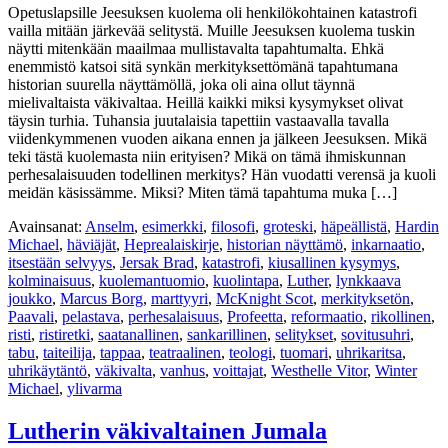
Opetuslapsille Jeesuksen kuolema oli henkilökohtainen katastrofi
vailla mitään järkevää selitystä. Muille Jeesuksen kuolema tuskin
näytti mitenkään maailmaa mullistavalta tapahtumalta. Ehkä
enemmistö katsoi sitä synkän merkityksettömänä tapahtumana
historian suurella näyttämöllä, joka oli aina ollut täynnä
mielivaltaista väkivaltaa. Heillä kaikki miksi kysymykset olivat
täysin turhia. Tuhansia juutalaisia tapettiin vastaavalla tavalla
viidenkymmenen vuoden aikana ennen ja jälkeen Jeesuksen. Mikä
teki tästä kuolemasta niin erityisen? Mikä on tämä ihmiskunnan
perhesalaisuuden todellinen merkitys? Hän vuodatti verensä ja kuoli
meidän käsissämme. Miksi? Miten tämä tapahtuma muka […]
Avainsanat:
Anselm
,
esimerkki
,
filosofi
,
groteski
,
häpeällistä
,
Hardin
Michael
,
häviäjät
,
Heprealaiskirje
,
historian näyttämö
,
inkarnaatio
,
itsestään selvyys
,
Jersak Brad
,
katastrofi
,
kiusallinen kysymys
,
kolminaisuus
,
kuolemantuomio
,
kuolintapa
,
Luther
,
lynkkaava
joukko
,
Marcus Borg
,
marttyyri
,
McKnight Scot
,
merkityksetön
,
Paavali
,
pelastava
,
perhesalaisuus
,
Profeetta
,
reformaatio
,
rikollinen
,
risti
,
ristiretki
,
saatanallinen
,
sankarillinen
,
selitykset
,
sovitusuhri
,
tabu
,
taiteilija
,
tappaa
,
teatraalinen
,
teologi
,
tuomari
,
uhrikaritsa
,
uhrikäytäntö
,
väkivalta
,
vanhus
,
voittajat
,
Westhelle Vitor
,
Winter
Michael
,
ylivarma
Lutherin väkivaltainen Jumala