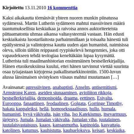
Kirjoitettu
13.11.2010
16 kommenttia
Kaksi aikakautta törmäsivät yhteen nuoren munkin piinatussa
sydämessä. Martin Lutherin sydämeen mahtui massiivinen määrä
taantumuksellista keskiaikaa ja raivoisa annos auktoriteeteista
piittaamatonta uhmaa aikansa valtasysteemiä vastaan. Hän edusti
keskiaikaista luostarilaitosta parhaimmillaan ja toisaalta hänestä tuli
epäilystensä ja valintojensa kautta uuden ajan humanisti, naimisissa
oleva, silloin tällöin reippaasti ryypiskelevä hengenmies, joka otti
vapaudekseen tehdä teologiaa keneltäkään lupaa kysymättä.
Lutherista tuli maailmanhistorian ensimmäinen bestsellerkirjailija.
Hänen etuoikeuksiinsa kuului, ettei hänen tarvinnut viettää suurinta
osaa työajastaan kirjojensa paikallismarkkinointiin. 1500-luvun
alussa länsimaisen sivistyksen viisaus mahtui muutamaan […]
Avainsanat:
agressiivinen
,
anabaptisti
,
Anselm
,
antisemitismi
,
Armstrong Karen
,
aseiden siunaaminen
,
avioliiton rikkoja
,
bestsellerkirjailija
,
demonisoida
,
draama
,
eettinen
,
Esivalta
,
Eurooppa
,
fanaattinen
,
feodaalinen
,
Golgata
,
Gorringe Timothy
,
hakata kappaleiksi
,
hellä
,
homoseksuaalisuus
,
hullu
,
humala
,
humanisti
,
hyvä väkivalta
,
isän viha
,
Iso Katekismus
,
itsevarmuus
,
järjestys
,
Jumala
,
Jumalan väkivalta
,
Jumalan viha
,
juutalainen
,
juutalaisvastaisuus
,
kaaos
,
kansanmurha
,
kapinoida
,
kasvattaja
,
katolinen
,
katumus
,
kauhistutta
,
kauhuelokuva
,
keisari
,
keskiaika
,