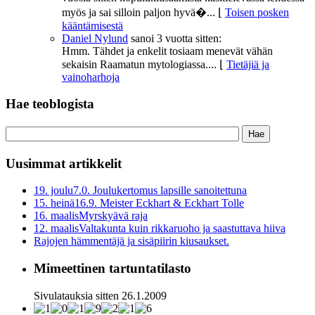
myös ja sai silloin paljon hyvä�...
⌊
Toisen posken
kääntämisestä
Daniel Nylund
sanoi
3 vuotta sitten:
Hmm. Tähdet ja enkelit tosiaam menevät vähän
sekaisin Raamatun mytologiassa....
⌊
Tietäjiä ja
vainoharhoja
Hae teoblogista
Uusimmat artikkelit
19. joulu
7.0. Joulukertomus lapsille sanoitettuna
15. heinä
16.9. Meister Eckhart & Eckhart Tolle
16. maalis
Myrskyävä raja
12. maalis
Valtakunta kuin rikkaruoho ja saastuttava hiiva
Rajojen hämmentäjä ja sisäpiirin kiusaukset.
Mimeettinen tartuntatilasto
Sivulatauksia sitten 26.1.2009