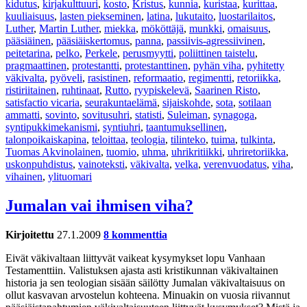
kidutus
,
kirjakulttuuri
,
kosto
,
Kristus
,
kunnia
,
kuristaa
,
kurittaa
,
kuuliaisuus
,
lasten piekseminen
,
latina
,
lukutaito
,
luostarilaitos
,
Luther
,
Martin Luther
,
miekka
,
mököttäjä
,
munkki
,
omaisuus
,
pääsiäinen
,
pääsiäiskertomus
,
panna
,
passiivis-agressiivinen
,
peitetarina
,
pelko
,
Perkele
,
perusmyytti
,
poliittinen taistelu
,
pragmaattinen
,
protestantti
,
protestanttinen
,
pyhän viha
,
pyhitetty
väkivalta
,
pyöveli
,
rasistinen
,
reformaatio
,
regimentti
,
retoriikka
,
ristiriitainen
,
ruhtinaat
,
Rutto
,
ryypiskelevä
,
Saarinen Risto
,
satisfactio vicaria
,
seurakuntaelämä
,
sijaiskohde
,
sota
,
sotilaan
ammatti
,
sovinto
,
sovitusuhri
,
statisti
,
Suleiman
,
synagoga
,
syntipukkimekanismi
,
syntiuhri
,
taantumuksellinen
,
talonpoikaiskapina
,
teloittaa
,
teologia
,
tilinteko
,
tuima
,
tulkinta
,
Tuomas Akvinolainen
,
tuomio
,
uhma
,
uhrikritiikki
,
uhriretoriikka
,
uskonpuhdistus
,
vainoteksti
,
väkivalta
,
velka
,
verenvuodatus
,
viha
,
vihainen
,
ylituomari
Jumalan vai ihmisen viha?
Kirjoitettu
27.1.2009
8 kommenttia
Eivät väkivaltaan liittyvät vaikeat kysymykset lopu Vanhaan
Testamenttiin. Valistuksen ajasta asti kristikunnan väkivaltainen
historia ja sen teologian sisään säilötty Jumalan väkivaltaisuus on
ollut kasvavan arvostelun kohteena. Minuakin on vuosia riivannut