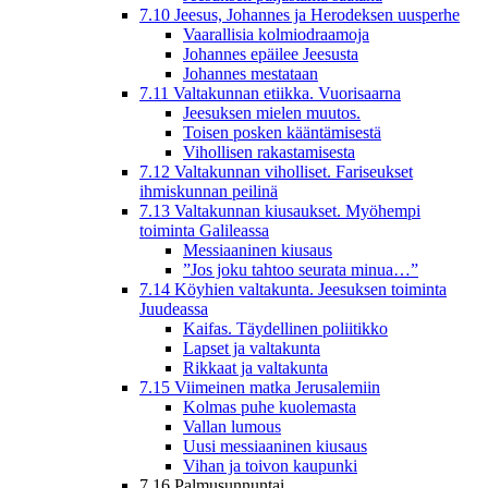
7.10 Jeesus, Johannes ja Herodeksen uusperhe
Vaarallisia kolmiodraamoja
Johannes epäilee Jeesusta
Johannes mestataan
7.11 Valtakunnan etiikka. Vuorisaarna
Jeesuksen mielen muutos.
Toisen posken kääntämisestä
Vihollisen rakastamisesta
7.12 Valtakunnan viholliset. Fariseukset
ihmiskunnan peilinä
7.13 Valtakunnan kiusaukset. Myöhempi
toiminta Galileassa
Messiaaninen kiusaus
”Jos joku tahtoo seurata minua…”
7.14 Köyhien valtakunta. Jeesuksen toiminta
Juudeassa
Kaifas. Täydellinen poliitikko
Lapset ja valtakunta
Rikkaat ja valtakunta
7.15 Viimeinen matka Jerusalemiin
Kolmas puhe kuolemasta
Vallan lumous
Uusi messiaaninen kiusaus
Vihan ja toivon kaupunki
7.16 Palmusunnuntai