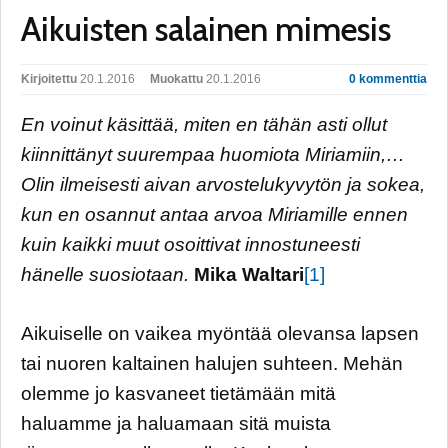
Aikuisten salainen mimesis
Kirjoitettu
20.1.2016
Muokattu
20.1.2016
0 kommenttia
En voinut käsittää, miten en tähän asti ollut
kiinnittänyt suurempaa huomiota Miriamiin,…
Olin ilmeisesti aivan arvostelukyvytön ja sokea,
kun en osannut antaa arvoa Miriamille ennen
kuin kaikki muut osoittivat innostuneesti
hänelle suosiotaan.
Mika Waltari
[1]
Aikuiselle on vaikea myöntää olevansa lapsen
tai nuoren kaltainen halujen suhteen. Mehän
olemme jo kasvaneet tietämään mitä
haluamme ja haluamaan sitä muista