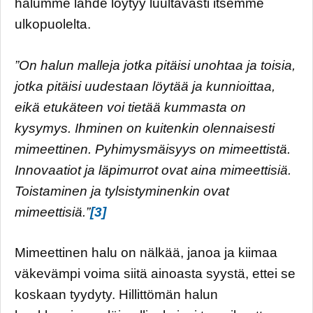
halumme lähde löytyy luultavasti itsemme
ulkopuolelta.
”On halun malleja jotka pitäisi unohtaa ja toisia,
jotka pitäisi uudestaan löytää ja kunnioittaa,
eikä etukäteen voi tietää kummasta on
kysymys. Ihminen on kuitenkin olennaisesti
mimeettinen. Pyhimysmäisyys on mimeettistä.
Innovaatiot ja läpimurrot ovat aina mimeettisiä.
Toistaminen ja tylsistyminenkin ovat
mimeettisiä.”
[3]
Mimeettinen halu on nälkää, janoa ja kiimaa
väkevämpi voima siitä ainoasta syystä, ettei se
koskaan tyydyty. Hillittömän halun