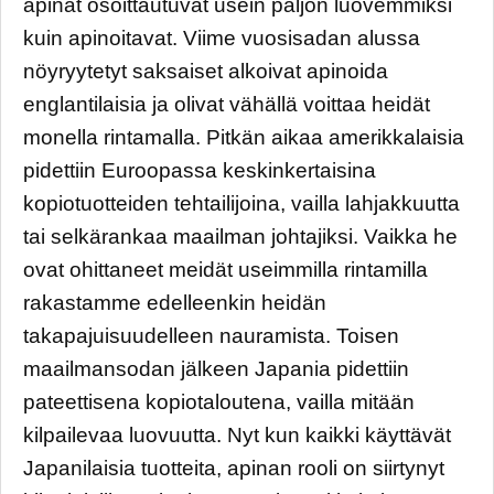
apinat osoittautuvat usein paljon luovemmiksi
kuin apinoitavat. Viime vuosisadan alussa
nöyryytetyt saksaiset alkoivat apinoida
englantilaisia ja olivat vähällä voittaa heidät
monella rintamalla. Pitkän aikaa amerikkalaisia
pidettiin Euroopassa keskinkertaisina
kopiotuotteiden tehtailijoina, vailla lahjakkuutta
tai selkärankaa maailman johtajiksi. Vaikka he
ovat ohittaneet meidät useimmilla rintamilla
rakastamme edelleenkin heidän
takapajuisuudelleen nauramista. Toisen
maailmansodan jälkeen Japania pidettiin
pateettisena kopiotaloutena, vailla mitään
kilpailevaa luovuutta. Nyt kun kaikki käyttävät
Japanilaisia tuotteita, apinan rooli on siirtynyt