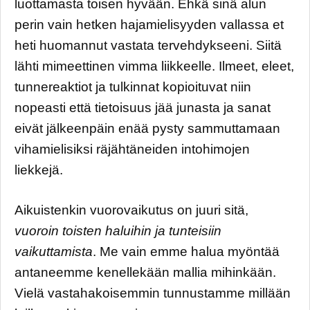
luottamasta toisen hyvään. Ehkä sinä alun
perin vain hetken hajamielisyyden vallassa et
heti huomannut vastata tervehdykseeni. Siitä
lähti mimeettinen vimma liikkeelle. Ilmeet, eleet,
tunnereaktiot ja tulkinnat kopioituvat niin
nopeasti että tietoisuus jää junasta ja sanat
eivät jälkeenpäin enää pysty sammuttamaan
vihamielisiksi räjähtäneiden intohimojen
liekkejä.
Aikuistenkin vuorovaikutus on juuri sitä,
vuoroin toisten haluihin ja tunteisiin
vaikuttamista
. Me vain emme halua myöntää
antaneemme kenellekään mallia mihinkään.
Vielä vastahakoisemmin tunnustamme millään