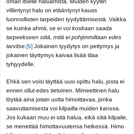
oman itselle haluamista. Muiden kyytiin
villiintynyt halu on etääntynyt kauas
luonnollisten tarpeiden tyydyttämisestä. Vaikka
se kuinka ahmii, se
ei voi koskaan saada
tarpeekseen siitä, mitä ei pohjimmiltaan edes
tarvitse.
[5]
Jokainen tyydytys on pettymys ja
jokainen täyttymys kaivaa lisää tilaa
tyhjyydelle.
Ehkä sen voisi täyttää uusi opittu halu, josta ei
ennen ollut edes tietoinen. Mimeettinen halu
löytää aina jotain uutta himoittavaa, jonka
saavuttamisesta voi kilpailla muiden kanssa.
Jos kukaan muu ei sitä halua, eikä siitä kilpaile,
se menettää himottavuutensa hetkessä. Himo