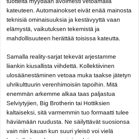
tuotteita myydään avoimesti vetoamalla
kateuteen. Automainokset eivät enää mainosta
teknisiä ominaisuuksia ja kestävyyttä vaan
elämystä, vaikutuksen tekemistä ja
mahdollisuuteen herättää toisissa kateutta.
Samalla reality-sarjat tekevät arjestamme
liiankin kiusallista viihdettä. Kollektiivinen
ulosäänestäminen vetoaa muka taakse jätetyn
uhrikulttuurin verenhimoisiin tapoihin. Mitä
enemmän arkemme alkaa taas paljastua
Selviytyjien, Big Brotherin tai Hottiksien
kaltaiseksi, sitä varmemmin tuo formaatti tulee
häviämään ruudusta. Ne säilyttävät suosionsa
vain niin kauan kun suuri yleisö voi vielä