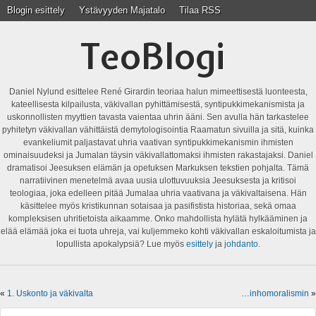
Blogin esittely
Ystävyyden Majatalo
Tilaa RSS
TeoBlogi
Daniel Nylund esittelee René Girardin teoriaa halun mimeettisestä luonteesta,
kateellisesta kilpailusta, väkivallan pyhittämisestä, syntipukkimekanismista ja
uskonnollisten myyttien tavasta vaientaa uhrin ääni. Sen avulla hän tarkastelee
pyhitetyn väkivallan vähittäistä demytologisointia Raamatun sivuilla ja sitä, kuinka
evankeliumit paljastavat uhria vaativan syntipukkimekanismin ihmisten
ominaisuudeksi ja Jumalan täysin väkivallattomaksi ihmisten rakastajaksi. Daniel
dramatisoi Jeesuksen elämän ja opetuksen Markuksen tekstien pohjalta. Tämä
narratiivinen menetelmä avaa uusia ulottuvuuksia Jeesuksesta ja kritisoi
teologiaa, joka edelleen pitää Jumalaa uhria vaativana ja väkivaltaisena. Hän
käsittelee myös kristikunnan sotaisaa ja pasifistista historiaa, sekä omaa
kompleksisen uhritietoista aikaamme. Onko mahdollista hylätä hylkääminen ja
elää elämää joka ei tuota uhreja, vai kuljemmeko kohti väkivallan eskaloitumista ja
lopullista apokalypsiä? Lue myös
esittely
ja
johdanto
.
«
1. Uskonto ja väkivalta
…inhomoralismin
»