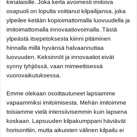
kiinalaisille. Joka kerta avoimesti imitoiva
osapuoli on lopulta voittanut kilpailijansa, joka
ylpeilee ketään kopioimattomalla luovuudella ja
imitoimattomalla innovaatiovoimalla. Tästä
ylpeästä itsepetoksesta kiinni pitäminen
hinnalla millä hyvänsä halvaannuttaa
luovuuden. Keksinnöt ja innovaatiot eivät
synny tyhjiössä, vaan mimeettisessä
vuorovaikutuksessa.
Emme olekaan osoittautuneet lapsiamme
vapaammiksi imitoimisesta. Mehän imitoimme
toisiamme vielä intensiivisemmin kuin lapsena
koskaan. Lapsuuden kilpakumppani häviävät
horisonttiin, mutta aikuisten välinen kilpailu ei