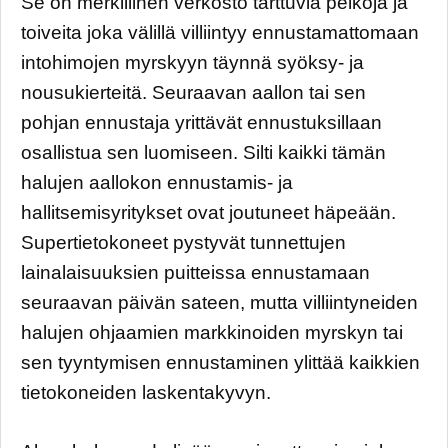
Se on merkillinen verkosto tarttuvia pelkoja ja
toiveita joka välillä villiintyy ennustamattomaan
intohimojen myrskyyn täynnä syöksy- ja
nousukierteitä. Seuraavan aallon tai sen
pohjan ennustaja yrittävät ennustuksillaan
osallistua sen luomiseen. Silti kaikki tämän
halujen aallokon ennustamis- ja
hallitsemisyritykset ovat joutuneet häpeään.
Supertietokoneet pystyvät tunnettujen
lainalaisuuksien puitteissa ennustamaan
seuraavan päivän sateen, mutta villiintyneiden
halujen ohjaamien markkinoiden myrskyn tai
sen tyyntymisen ennustaminen ylittää kaikkien
tietokoneiden laskentakyvyn.