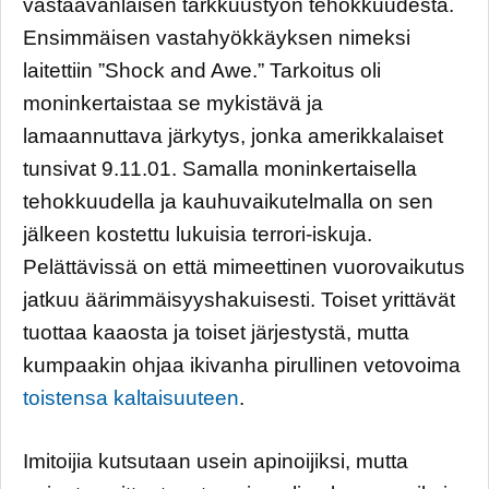
vastaavanlaisen tarkkuustyön tehokkuudesta.
Ensimmäisen vastahyökkäyksen nimeksi
laitettiin ”Shock and Awe.” Tarkoitus oli
moninkertaistaa se mykistävä ja
lamaannuttava järkytys, jonka amerikkalaiset
tunsivat 9.11.01. Samalla moninkertaisella
tehokkuudella ja kauhuvaikutelmalla on sen
jälkeen kostettu lukuisia terrori-iskuja.
Pelättävissä on että mimeettinen vuorovaikutus
jatkuu äärimmäisyyshakuisesti. Toiset yrittävät
tuottaa kaaosta ja toiset järjestystä, mutta
kumpaakin ohjaa ikivanha pirullinen vetovoima
toistensa kaltaisuuteen
.
Imitoijia kutsutaan usein apinoijiksi, mutta