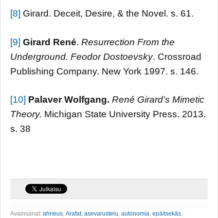
[8]
Girard. Deceit, Desire, & the Novel. s. 61.
[9]
Girard René
.
Resurrection From the
Underground. Feodor
Dostoevsky
. Crossroad
Publishing Company. New York 1997. s. 146.
[10]
Palaver Wolfgang.
René
Girard’s Mimetic
Theory.
Michigan State University Press. 2013.
s. 38
Avainsanat:
ahneus
,
Arafat
,
asevarustelu
,
autonomia
,
epäitsekäs
,