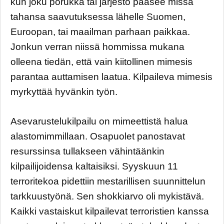
kun joku porukka tai järjestö pääsee missä
tahansa saavutuksessa lähelle Suomen,
Euroopan, tai maailman parhaan paikkaa.
Jonkun verran niissä hommissa mukana
olleena tiedän, että vain kiitollinen mimesis
parantaa auttamisen laatua. Kilpaileva mimesis
myrkyttää hyvänkin työn.
Asevarustelukilpailu on mimeettistä halua
alastomimmillaan. Osapuolet panostavat
resurssinsa tullakseen vähintäänkin
kilpailijoidensa kaltaisiksi. Syyskuun 11
terroritekoa pidettiin mestarillisen suunnittelun
tarkkuustyönä. Sen shokkiarvo oli mykistävä.
Kaikki vastaiskut kilpailevat terroristien kanssa