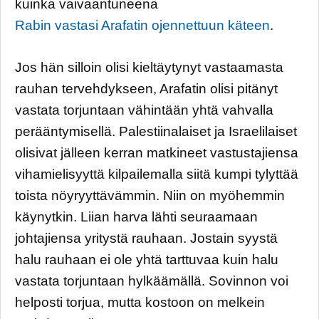
kuinka vaivaantuneena
Rabin vastasi Arafatin ojennettuun käteen
.
Jos hän silloin olisi kieltäytynyt vastaamasta
rauhan tervehdykseen, Arafatin olisi pitänyt
vastata torjuntaan vähintään yhtä vahvalla
perääntymisellä. Palestiinalaiset ja Israelilaiset
olisivat jälleen kerran matkineet vastustajiensa
vihamielisyyttä kilpailemalla siitä kumpi tylyttää
toista nöyryyttävämmin. Niin on myöhemmin
käynytkin. Liian harva lähti seuraamaan
johtajiensa yritystä rauhaan. Jostain syystä
halu rauhaan ei ole yhtä tarttuvaa kuin halu
vastata torjuntaan hylkäämällä. Sovinnon voi
helposti torjua, mutta kostoon on melkein