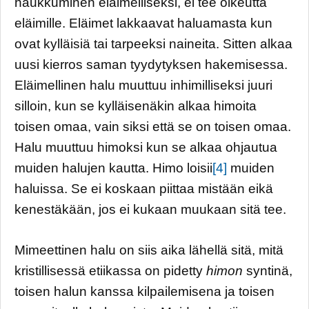
haukkuminen eläimelliseksi, ei tee oikeutta
eläimille. Eläimet lakkaavat haluamasta kun
ovat kylläisiä tai tarpeeksi naineita. Sitten alkaa
uusi kierros saman tyydytyksen hakemisessa.
Eläimellinen halu muuttuu inhimilliseksi juuri
silloin, kun se kylläisenäkin alkaa himoita
toisen omaa, vain siksi että se on toisen omaa.
Halu muuttuu himoksi kun se alkaa ohjautua
muiden halujen kautta. Himo loisii
[4]
muiden
haluissa. Se ei koskaan piittaa mistään eikä
kenestäkään, jos ei kukaan muukaan sitä tee.
Mimeettinen halu on siis aika lähellä sitä, mitä
kristillisessä etiikassa on pidetty
himon
syntinä,
toisen halun kanssa kilpailemisena ja toisen