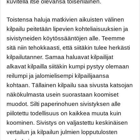
kuvitella itse olevansa toisenlainen.
Toistensa haluja matkivien aikuisten välinen
kilpailu peitetään lipevien kohteliaisuuksien ja
sivistyneiden köytössääntöjen alle. Teemme
sitä niin tehokkaasti, että siitäkin tulee herkästi
kilpailutanner. Samaa haluavat kilpailijat
alkavat kilpailla siitäkin kumpi pystyy olemaan
reilumpi ja jalomielisempi kilpailijaansa
kohtaan. Tällainen kilpailu saa sivusta katsojan
näkökulmasta usein suorastaan koomiset
muodot. Silti paperinohuen sivistyksen alle
piilotettu todellisuus on kaikkea muuta kuin
koominen. Sivistys on valjastettu keskinäisen
vertailun ja kilpailun julmien lopputulosten