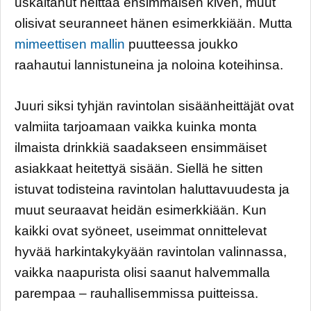
uskaltanut heittää ensimmäisen kiven, muut
olisivat seuranneet hänen esimerkkiään. Mutta
mimeettisen mallin
puutteessa joukko
raahautui lannistuneina ja noloina koteihinsa.
Juuri siksi tyhjän ravintolan sisäänheittäjät ovat
valmiita tarjoamaan vaikka kuinka monta
ilmaista drinkkiä saadakseen ensimmäiset
asiakkaat heitettyä sisään. Siellä he sitten
istuvat todisteina ravintolan haluttavuudesta ja
muut seuraavat heidän esimerkkiään. Kun
kaikki ovat syöneet, useimmat onnittelevat
hyvää harkintakykyään ravintolan valinnassa,
vaikka naapurista olisi saanut halvemmalla
parempaa – rauhallisemmissa puitteissa.