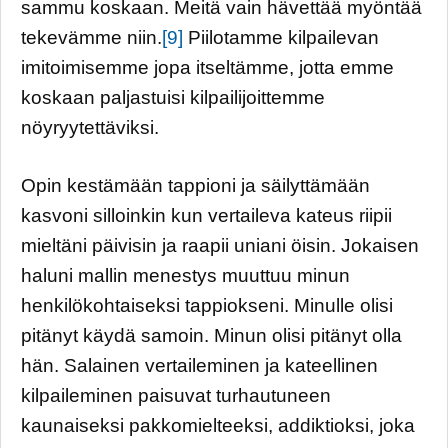
sammu koskaan. Meitä vain hävettää myöntää
tekevämme niin.
[9]
Piilotamme kilpailevan
imitoimisemme jopa itseltämme, jotta emme
koskaan paljastuisi kilpailijoittemme
nöyryytettäviksi.
Opin kestämään tappioni ja säilyttämään
kasvoni silloinkin kun vertaileva kateus riipii
mieltäni päivisin ja raapii uniani öisin. Jokaisen
haluni mallin menestys muuttuu minun
henkilökohtaiseksi tappiokseni. Minulle olisi
pitänyt käydä samoin. Minun olisi pitänyt olla
hän. Salainen vertaileminen ja kateellinen
kilpaileminen paisuvat turhautuneen
kaunaiseksi pakkomielteeksi, addiktioksi, joka