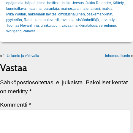
epäjumala
,
häpeä
,
himo
,
hottikset
,
hullu
,
Jeesus
,
Jukka Relander
,
Kättely
,
kunnioittava
,
maailmanparantaja
,
mainostaja
,
materialismi
,
matkia
,
Mika Waltari
,
näkemään lävitse
,
omistushaluinen
,
osakemarkkinat
,
pyyteetön
,
Rabin
,
rantabulevardi
,
ravintola
,
sisäänheittäjä
,
tervehdys
,
Tuomas Nevanlinna
,
uhrikulttuuri
,
vapaa markkinatalous
,
verenhimo
,
Wolfgang Palaver
«
1. Uskonto ja väkivalta
…inhomoralismin
»
Vastaa
Sähköpostiosoitettasi ei julkaista.
Pakolliset kentät
on merkitty
*
Kommentti
*