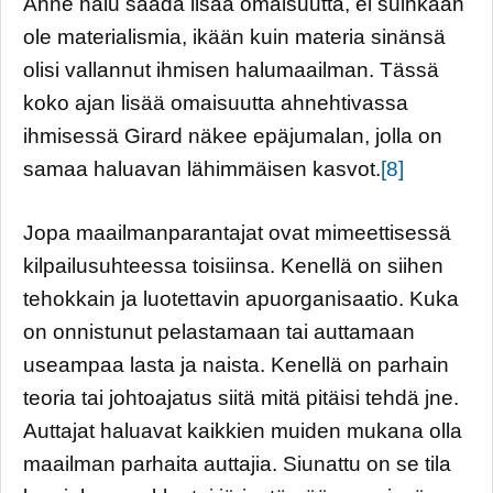
Ahne halu saada lisää omaisuutta, ei suinkaan
ole materialismia, ikään kuin materia sinänsä
olisi vallannut ihmisen halumaailman. Tässä
koko ajan lisää omaisuutta ahnehtivassa
ihmisessä Girard näkee epäjumalan, jolla on
samaa haluavan lähimmäisen kasvot.
[8]
Jopa maailmanparantajat ovat mimeettisessä
kilpailusuhteessa toisiinsa. Kenellä on siihen
tehokkain ja luotettavin apuorganisaatio. Kuka
on onnistunut pelastamaan tai auttamaan
useampaa lasta ja naista. Kenellä on parhain
teoria tai johtoajatus siitä mitä pitäisi tehdä jne.
Auttajat haluavat kaikkien muiden mukana olla
maailman parhaita auttajia. Siunattu on se tila