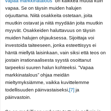
vapaa markkinatalous
” on kaikkea muuta kuin
vapaa. Se on täysin muiden halujen
orjuuttama. Niitä osakkeita ostetaan, joita
muutkin ostavat ja niitä myydään joita muutkin
myyvät. Osakkeiden haluttavuus on täysin
muiden halujen ohjauksessa. Sijoittaja voi
investoida taiteeseen, jonka esteettisyys ei
häntä miellytä laisinkaan, vain siksi että teos on
jostain irrationaalisesta syystä osoittanut
tarpeeksi suuren halun kohteeksi. ”Vapaa
markkinatalous” ohjaa meidän
mieltymyksiämme, vaikka kuvittelemme
todellisuuden päinvastaiseksi,
[7]
ja
päinvastoin.