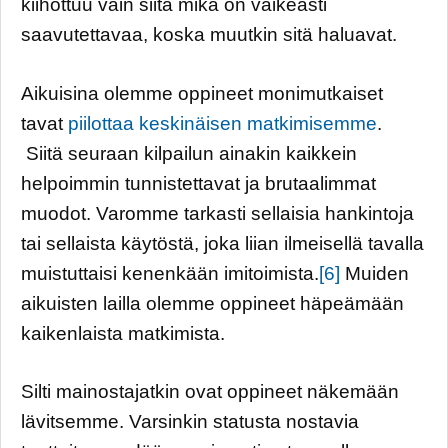
kiihottuu vain siitä mikä on vaikeasti
saavutettavaa, koska muutkin sitä haluavat.
Aikuisina olemme oppineet monimutkaiset
tavat
piilottaa keskinäisen matkimisemme
.
Siitä seuraan kilpailun ainakin kaikkein
helpoimmin tunnistettavat ja brutaalimmat
muodot. Varomme tarkasti sellaisia hankintoja
tai sellaista käytöstä, joka liian ilmeisellä tavalla
muistuttaisi kenenkään imitoimista.
[6]
Muiden
aikuisten lailla olemme oppineet häpeämään
kaikenlaista matkimista.
Silti mainostajatkin ovat oppineet näkemään
lävitsemme. Varsinkin statusta nostavia