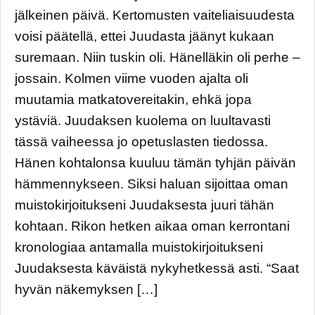
jälkeinen päivä. Kertomusten vaiteliaisuudesta
voisi päätellä, ettei Juudasta jäänyt kukaan
suremaan. Niin tuskin oli. Hänelläkin oli perhe –
jossain. Kolmen viime vuoden ajalta oli
muutamia matkatovereitakin, ehkä jopa
ystäviä. Juudaksen kuolema on luultavasti
tässä vaiheessa jo opetuslasten tiedossa.
Hänen kohtalonsa kuuluu tämän tyhjän päivän
hämmennykseen. Siksi haluan sijoittaa oman
muistokirjoitukseni Juudaksesta juuri tähän
kohtaan. Rikon hetken aikaa oman kerrontani
kronologiaa antamalla muistokirjoitukseni
Juudaksesta käväistä nykyhetkessä asti. “Saat
hyvän näkemyksen […]