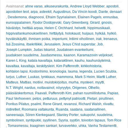
Avainsanat:
ahne varas
,
alkuseurakunta
,
Andrew Lloyd Webber
,
apostoli
,
apostolien teot
,
arpa
,
asteekit
,
Augustinus
,
Da Vincin koodi
,
Dante
,
denaari
,
Desdemona
,
diagnoosi
,
Efraim Syyrialainen
,
Elainen Pagels
,
ennustaa
,
eurooppalainen
,
Fjodor Dostojevski
,
Gary Greenberg
,
Girard
,
gnosis
,
häväistys
,
heittää arpaa
,
Helen C Orchhard
,
helvetti
,
hippimusikaali
,
hippivallankumouksellinen
,
hirttäytyä
,
holokaust
,
huijaus
,
hylkää
,
hylkiö
,
hyväksikäyttö
,
ihmisen poika
,
imperiumi
,
Intiimi vihollinen
,
irak
,
Irenaeus
,
Isä Zossima
,
itsekritiikki
,
Jerusalem
,
Jesus Chist superstar
,
Job
,
Joseph Lumpkin
,
Judas Iskariot
,
Juudaksen evankeliumi
,
juudaksen suudelma
,
Juudasmessu
,
kaanon
,
Karamazovin veljekset
,
Karen L King
,
katala kavaltaja
,
kataraktinen
,
kauhu
,
kauhunäytelmä
,
kavaltaa
,
kavaltaja
,
keskitysleiri
,
Kim Paffenroth
,
kirkkohistoria
,
kohtalon lapsi
,
Kostonhimo
,
kronologia
,
lauma
,
legenda
,
Lucien Scubla
,
lurjus
,
Luther
,
Luukas
,
lynkkaus
,
mammona
,
Mark S Heim
,
Martti Luther
,
Matteus
,
Mattias
,
motiivi
,
muistokirjoitus
,
murha
,
mysteeri
,
myytti
,
N.T. Wright
,
nardus
,
noitavainot
,
nöyryytys
,
Origenes
,
Othello
,
pääsiäiskertomus
,
Paavali
,
Paffenroth Kim
,
pahan ruumiillistuma
,
Papias
,
Paul Verhoeven
,
petos
,
petturuus
,
pettynyt patriootti
,
Pietari
,
pirullinen
,
Pontius Pilatus
,
psalmi
,
Rene Girard
,
revanssi
,
Richard Walsh
,
riivattu
,
ristiretket
,
Roomana valtakunta
,
Ruanda
,
saatana
,
saatanallinen
,
saneeraaja
,
Sören Kierkegaard
,
Stanley Porter
,
sukupolvi
,
suudelma
,
symbolinen
,
syntipukki
,
syyllinen
,
Syyria
,
syytön
,
toivoton tapaus
,
Tom Rice
,
Tomasmessu
,
traaginen sankari
,
turvaverkko
,
uhka
,
Vanha Testamentti
,