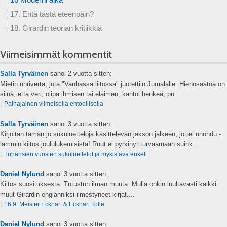
17. Entä tästä eteenpäin?
18. Girardin teorian kritiikkiä
Viimeisimmät kommentit
Salla Tyrväinen
sanoi
2 vuotta sitten:
Mietin uhriverta, jota "Vanhassa liitossa" juotettiin Jumalalle. Hienosäätöä on
siinä, että veri, olipa ihmisen tai eläimen, kantoi henkeä, pu...
⌊
Painajainen viimeisellä ehtoollisella
Salla Tyrväinen
sanoi
3 vuotta sitten:
Kirjoitan tämän jo sukuluetteloja käsittelevän jakson jälkeen, jottei unohdu -
lämmin kiitos joululukemisista! Ruut ei pyrkinyt turvaamaan suink...
⌊
Tuhansien vuosien sukuluettelot ja mykistävä enkeli
Daniel Nylund
sanoi
3 vuotta sitten:
Kiitos suosituksesta. Tutustun ilman muuta. Mulla onkin luultavasti kaikki
muut Girardin englanniksi ilmestyneet kirjat....
⌊
16.9. Meister Eckhart & Eckhart Tolle
Daniel Nylund
sanoi
3 vuotta sitten: