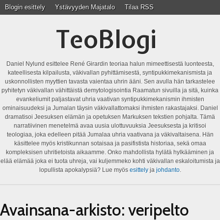
Blogin esittely
Ystävyyden Majatalo
Tilaa RSS
TeoBlogi
Daniel Nylund esittelee René Girardin teoriaa halun mimeettisestä luonteesta,
kateellisesta kilpailusta, väkivallan pyhittämisestä, syntipukkimekanismista ja
uskonnollisten myyttien tavasta vaientaa uhrin ääni. Sen avulla hän tarkastelee
pyhitetyn väkivallan vähittäistä demytologisointia Raamatun sivuilla ja sitä, kuinka
evankeliumit paljastavat uhria vaativan syntipukkimekanismin ihmisten
ominaisuudeksi ja Jumalan täysin väkivallattomaksi ihmisten rakastajaksi. Daniel
dramatisoi Jeesuksen elämän ja opetuksen Markuksen tekstien pohjalta. Tämä
narratiivinen menetelmä avaa uusia ulottuvuuksia Jeesuksesta ja kritisoi
teologiaa, joka edelleen pitää Jumalaa uhria vaativana ja väkivaltaisena. Hän
käsittelee myös kristikunnan sotaisaa ja pasifistista historiaa, sekä omaa
kompleksisen uhritietoista aikaamme. Onko mahdollista hylätä hylkääminen ja
elää elämää joka ei tuota uhreja, vai kuljemmeko kohti väkivallan eskaloitumista ja
lopullista apokalypsiä? Lue myös
esittely
ja
johdanto
.
Avainsana-arkisto:
veripelto