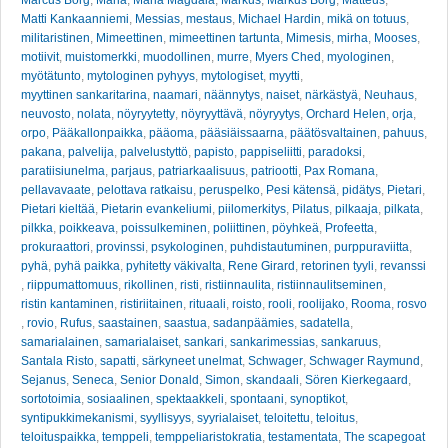
Matti Kankaanniemi
,
Messias
,
mestaus
,
Michael Hardin
,
mikä on totuus
,
militaristinen
,
Mimeettinen
,
mimeettinen tartunta
,
Mimesis
,
mirha
,
Mooses
,
motiivit
,
muistomerkki
,
muodollinen
,
murre
,
Myers Ched
,
myologinen
,
myötätunto
,
mytologinen pyhyys
,
mytologiset
,
myytti
,
myyttinen sankaritarina
,
naamari
,
näännytys
,
naiset
,
närkästyä
,
Neuhaus
,
neuvosto
,
nolata
,
nöyryytetty
,
nöyryyttävä
,
nöyryytys
,
Orchard Helen
,
orja
,
orpo
,
Pääkallonpaikka
,
pääoma
,
pääsiäissaarna
,
päätösvaltainen
,
pahuus
,
pakana
,
palvelija
,
palvelustyttö
,
papisto
,
pappiseliitti
,
paradoksi
,
paratiisiunelma
,
parjaus
,
patriarkaalisuus
,
patriootti
,
Pax Romana
,
pellavavaate
,
pelottava ratkaisu
,
peruspelko
,
Pesi kätensä
,
pidätys
,
Pietari
,
Pietari kieltää
,
Pietarin evankeliumi
,
piilomerkitys
,
Pilatus
,
pilkaaja
,
pilkata
,
pilkka
,
poikkeava
,
poissulkeminen
,
poliittinen
,
pöyhkeä
,
Profeetta
,
prokuraattori
,
provinssi
,
psykologinen
,
puhdistautuminen
,
purppuraviitta
,
pyhä
,
pyhä paikka
,
pyhitetty väkivalta
,
Rene Girard
,
retorinen tyyli
,
revanssi
,
riippumattomuus
,
rikollinen
,
risti
,
ristiinnaulita
,
ristiinnaulitseminen
,
ristin kantaminen
,
ristiriitainen
,
rituaali
,
roisto
,
rooli
,
roolijako
,
Rooma
,
rosvo
,
rovio
,
Rufus
,
saastainen
,
saastua
,
sadanpäämies
,
sadatella
,
samarialainen
,
samarialaiset
,
sankari
,
sankarimessias
,
sankaruus
,
Santala Risto
,
sapatti
,
särkyneet unelmat
,
Schwager
,
Schwager Raymund
,
Sejanus
,
Seneca
,
Senior Donald
,
Simon
,
skandaali
,
Sören Kierkegaard
,
sortotoimia
,
sosiaalinen
,
spektaakkeli
,
spontaani
,
synoptikot
,
syntipukkimekanismi
,
syyllisyys
,
syyrialaiset
,
teloitettu
,
teloitus
,
teloituspaikka
,
temppeli
,
temppeliaristokratia
,
testamentata
,
The scapegoat