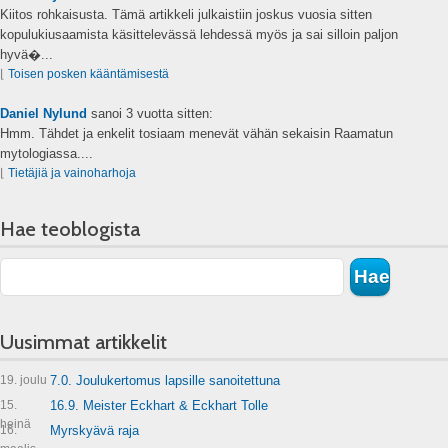
Kiitos rohkaisusta. Tämä artikkeli julkaistiin joskus vuosia sitten
kopulukiusaamista käsittelevässä lehdessä myös ja sai silloin paljon
hyvä�...
⌊
Toisen posken kääntämisestä
Daniel Nylund
sanoi
3 vuotta sitten:
Hmm. Tähdet ja enkelit tosiaam menevät vähän sekaisin Raamatun
mytologiassa....
⌊
Tietäjiä ja vainoharhoja
Hae teoblogista
Uusimmat artikkelit
19. joulu
7.0. Joulukertomus lapsille sanoitettuna
15.
16.9. Meister Eckhart & Eckhart Tolle
heinä
16.
Myrskyävä raja