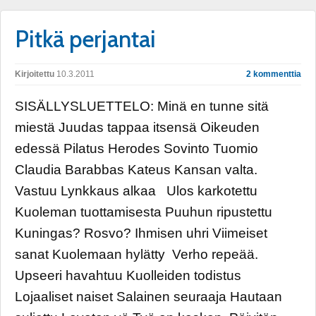
Pitkä perjantai
Kirjoitettu
10.3.2011
2 kommenttia
SISÄLLYSLUETTELO: Minä en tunne sitä
miestä Juudas tappaa itsensä Oikeuden
edessä Pilatus Herodes Sovinto Tuomio
Claudia Barabbas Kateus Kansan valta.
Vastuu Lynkkaus alkaa Ulos karkotettu
Kuoleman tuottamisesta Puuhun ripustettu
Kuningas? Rosvo? Ihmisen uhri Viimeiset
sanat Kuolemaan hylätty Verho repeää.
Upseeri havahtuu Kuolleiden todistus
Lojaaliset naiset Salainen seuraaja Hautaan