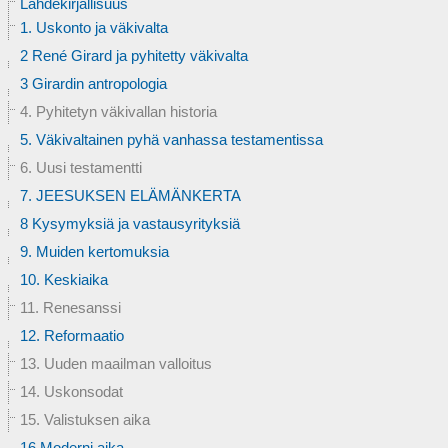
Lähdekirjallisuus
1. Uskonto ja väkivalta
2 René Girard ja pyhitetty väkivalta
3 Girardin antropologia
4. Pyhitetyn väkivallan historia
5. Väkivaltainen pyhä vanhassa testamentissa
6. Uusi testamentti
7. JEESUKSEN ELÄMÄNKERTA
8 Kysymyksiä ja vastausyrityksiä
9. Muiden kertomuksia
10. Keskiaika
11. Renesanssi
12. Reformaatio
13. Uuden maailman valloitus
14. Uskonsodat
15. Valistuksen aika
16 Moderni aika