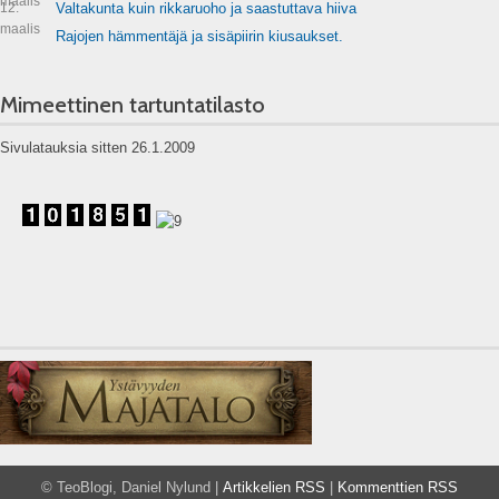
maalis
12.
Valtakunta kuin rikkaruoho ja saastuttava hiiva
maalis
Rajojen hämmentäjä ja sisäpiirin kiusaukset.
Mimeettinen tartuntatilasto
Sivulatauksia sitten 26.1.2009
© TeoBlogi, Daniel Nylund |
Artikkelien RSS
|
Kommenttien RSS