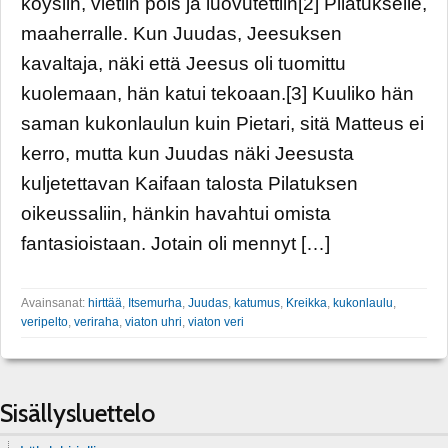
köysiin, vietiin pois ja luovutettiin[2] Pilatukselle,
maaherralle. Kun Juudas, Jeesuksen
kavaltaja, näki että Jeesus oli tuomittu
kuolemaan, hän katui tekoaan.[3] Kuuliko hän
saman kukonlaulun kuin Pietari, sitä Matteus ei
kerro, mutta kun Juudas näki Jeesusta
kuljetettavan Kaifaan talosta Pilatuksen
oikeussaliin, hänkin havahtui omista
fantasioistaan. Jotain oli mennyt […]
Avainsanat:
hirttää
,
Itsemurha
,
Juudas
,
katumus
,
Kreikka
,
kukonlaulu
,
veripelto
,
veriraha
,
viaton uhri
,
viaton veri
Sisällysluettelo