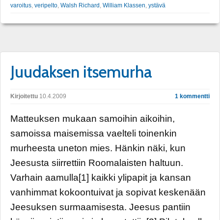
varoitus
,
veripelto
,
Walsh Richard
,
William Klassen
,
ystävä
Juudaksen itsemurha
Kirjoitettu
10.4.2009
1 kommentti
Matteuksen mukaan samoihin aikoihin,
samoissa maisemissa vaelteli toinenkin
murheesta uneton mies. Hänkin näki, kun
Jeesusta siirrettiin Roomalaisten haltuun.
Varhain aamulla[1] kaikki ylipapit ja kansan
vanhimmat kokoontuivat ja sopivat keskenään
Jeesuksen surmaamisesta. Jeesus pantiin