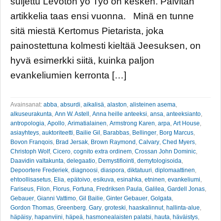
suljettu Levoton yö Työ on kesken. Päivitän
artikkelia taas ensi vuonna. Minä en tunne
sitä miestä Kertomus Pietarista, joka
painostettuna kolmesti kieltää Jeesuksen, on
hyvä esimerkki siitä, kuinka paljon
evankeliumien kerronta […]
Avainsanat:
abba
,
absurdi
,
aikalisä
,
alaston
,
alisteinen asema
,
alkuseurakunta
,
Ann W. Astell
,
Anna heille anteeksi
,
ansa
,
anteeksianto
,
antropologia
,
Apollo
,
Arimatialainen
,
Armstrong Karen
,
arpa
,
Art House
,
asiayhteys
,
auktoriteetti
,
Bailie Gil
,
Barabbas
,
Bellinger
,
Borg Marcus
,
Bovon Franqois
,
Brad Jersak
,
Brown Raymond
,
Calvary
,
Ched Myers
,
Christoph Wolf
,
Cicero
,
cognito extra ordinem
,
Crossan John Dominic
,
Daavidin valtakunta
,
delegaatio
,
Demystifiointi
,
demytologisoida
,
Depoortere Frederiek
,
diagnoosi
,
diaspora
,
diktatuuri
,
diplomaattinen
,
ehtoollisasetus
,
Elia
,
epätoivo
,
esikuva
,
esinahka
,
etninen
,
evankeliumi
,
Fariseus
,
Filon
,
Florus
,
Fortuna
,
Fredriksen Paula
,
Galilea
,
Gardell Jonas
,
Gebauer
,
Gianni Vattimo
,
Gil Bailie
,
Ginter Gebauer
,
Golgata
,
Gordon Thomas
,
Greenberg. Gary
,
groteski
,
haaskalinnut
,
hallinta-alue
,
häpäisy
,
hapanviini
,
häpeä
,
hasmonealaisten palatsi
,
hauta
,
häväistys
,