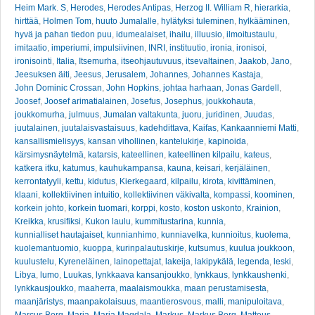
Heim Mark. S
,
Herodes
,
Herodes Antipas
,
Herzog II. William R
,
hierarkia
,
hirttää
,
Holmen Tom
,
huuto Jumalalle
,
hylätyksi tuleminen
,
hylkääminen
,
hyvä ja pahan tiedon puu
,
idumealaiset
,
ihailu
,
illuusio
,
ilmoitustaulu
,
imitaatio
,
imperiumi
,
impulsiivinen
,
INRI
,
instituutio
,
ironia
,
ironisoi
,
ironisointi
,
Italia
,
Itsemurha
,
itseohjautuvuus
,
itsevaltainen
,
Jaakob
,
Jano
,
Jeesuksen äiti
,
Jeesus
,
Jerusalem
,
Johannes
,
Johannes Kastaja
,
John Dominic Crossan
,
John Hopkins
,
johtaa harhaan
,
Jonas Gardell
,
Joosef
,
Joosef arimatialainen
,
Josefus
,
Josephus
,
joukkohauta
,
joukkomurha
,
julmuus
,
Jumalan valtakunta
,
juoru
,
juridinen
,
Juudas
,
juutalainen
,
juutalaisvastaisuus
,
kadehdittava
,
Kaifas
,
Kankaanniemi Matti
,
kansallismielisyys
,
kansan vihollinen
,
kantelukirje
,
kapinoida
,
kärsimysnäytelmä
,
katarsis
,
kateellinen
,
kateellinen kilpailu
,
kateus
,
katkera itku
,
katumus
,
kauhukampansa
,
kauna
,
keisari
,
kerjäläinen
,
kerrontatyyli
,
kettu
,
kidutus
,
Kierkegaard
,
kilpailu
,
kirota
,
kivittäminen
,
klaani
,
kollektiivinen intuitio
,
kollektiivinen väkivalta
,
kompassi
,
koominen
,
korkein johto
,
korkein tuomari
,
korppi
,
kosto
,
koston uskonto
,
Krainion
,
Kreikka
,
krusifiksi
,
Kukon laulu
,
kummitustarina
,
kunnia
,
kunnialliset hautajaiset
,
kunnianhimo
,
kunniavelka
,
kunnioitus
,
kuolema
,
kuolemantuomio
,
kuoppa
,
kurinpalautuskirje
,
kutsumus
,
kuulua joukkoon
,
kuulustelu
,
Kyreneläinen
,
lainopettajat
,
lakeija
,
lakipykälä
,
legenda
,
leski
,
Libya
,
lumo
,
Luukas
,
lynkkaava kansanjoukko
,
lynkkaus
,
lynkkaushenki
,
lynkkausjoukko
,
maaherra
,
maalaismoukka
,
maan perustamisesta
,
maanjäristys
,
maanpakolaisuus
,
maantierosvous
,
malli
,
manipuloitava
,
Marcus Borg
,
Maria
,
Maria Magdala
,
Markus
,
Markus Borg
,
Matteus
,