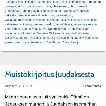
,
Tiberius
,
tieto
,
tietoinen
,
tilannetaju
,
titulus
,
Tom Holmen
,
totuus
,
traaginen
,
trategia
,
tunkio
,
tuomioistuin
,
uhma
,
uhraaminen
,
uhri
,
uhrikultti
,
uhritemppeli
,
uppiniskaisuus
,
upseeri
,
utopia
,
vaakuna
,
väheksyä
,
väkivalta
,
väkivaltainen
,
väkivaltaisuus
,
valamiehistö
,
valtakunnan vihollinen
,
valtakunta
,
valtaperusta
,
valtaväestö
,
valtiomies
,
valtioterrorismi
,
vangitseminen
,
vastuu
,
verinäytelmä
,
veripelto
,
veriraha
,
verta vaativa jumala
,
vertailu
,
Via Dolorosa
,
viaton uhri
,
viaton veri
,
viattomuus
,
villitsee
,
Volf Miroslav
,
Williams James
,
Wolf
,
Wroe Ann
,
yhteistyökumppani
,
yksimielinen kansa
,
ylenkatse
,
Ylipappi
,
ylivertaisuus
,
ylösnousemus
,
ympärileikkaus
,
Yom Kippur
,
Zizek Slavoj
Muistokirjoitus Juudaksesta
Kirjoitettu
20.4.2009
8 kommenttia
Miten seuraajasta tuli syntipukki Tämä on
Jeesuksen murhan ja Juudaksen itsemurhan