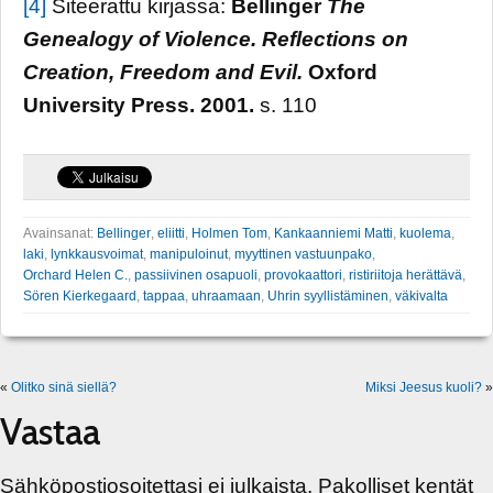
[4]
Siteerattu kirjassa:
Bellinger
The
Genealogy of Violence. Reflections on
Creation, Freedom and Evil.
Oxford
University Press. 2001.
s. 110
Avainsanat:
Bellinger
,
eliitti
,
Holmen Tom
,
Kankaanniemi Matti
,
kuolema
,
laki
,
lynkkausvoimat
,
manipuloinut
,
myyttinen vastuunpako
,
Orchard Helen C.
,
passiivinen osapuoli
,
provokaattori
,
ristiriitoja herättävä
,
Sören Kierkegaard
,
tappaa
,
uhraamaan
,
Uhrin syyllistäminen
,
väkivalta
«
Olitko sinä siellä?
Miksi Jeesus kuoli?
»
Vastaa
Sähköpostiosoitettasi ei julkaista.
Pakolliset kentät