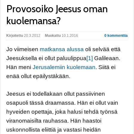
Provosoiko Jeesus oman
kuolemansa?
Kirjoitettu
20.3.2012
Muokattu
10.1.2016
0 kommenttia
Jo viimeisen
matkansa alussa
oli selvää että
Jeesuksella ei ollut paluulippua
[1]
Galileaan.
Hän meni
Jerusalemiin kuolemaan
. Siitä ei
enää ollut epäilystäkään.
Jeesus ei todellakaan ollut passiivinen
osapuoli tässä draamassa. Hän ei ollut vain
hyveiden opettaja, joka halusi tehdä työnsä
viranomaisilta rauhassa. Hän haastoi
uskonnollista eliittiä ja vastasi heidän