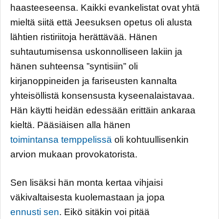
haasteeseensa. Kaikki evankelistat ovat yhtä
mieltä siitä että Jeesuksen opetus oli alusta
lähtien ristiriitoja herättävää. Hänen
suhtautumisensa uskonnolliseen lakiin ja
hänen suhteensa ”syntisiin” oli
kirjanoppineiden ja fariseusten kannalta
yhteisöllistä konsensusta kyseenalaistavaa.
Hän käytti heidän edessään erittäin ankaraa
kieltä. Pääsiäisen alla hänen
toimintansa temppelissä
oli kohtuullisenkin
arvion mukaan provokatorista.
Sen lisäksi hän monta kertaa vihjaisi
väkivaltaisesta kuolemastaan ja jopa
ennusti sen
. Eikö sitäkin voi pitää