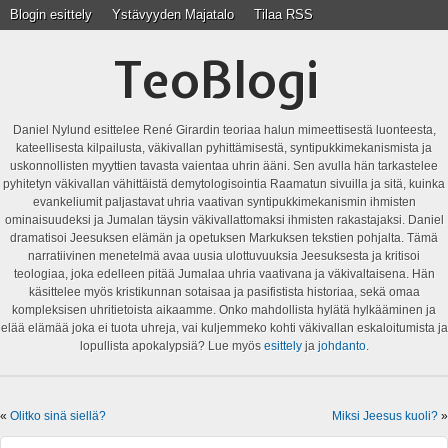
Blogin esittely
Ystävyyden Majatalo
Tilaa RSS
TeoBlogi
Daniel Nylund esittelee René Girardin teoriaa halun mimeettisestä luonteesta,
kateellisesta kilpailusta, väkivallan pyhittämisestä, syntipukkimekanismista ja
uskonnollisten myyttien tavasta vaientaa uhrin ääni. Sen avulla hän tarkastelee
pyhitetyn väkivallan vähittäistä demytologisointia Raamatun sivuilla ja sitä, kuinka
evankeliumit paljastavat uhria vaativan syntipukkimekanismin ihmisten
ominaisuudeksi ja Jumalan täysin väkivallattomaksi ihmisten rakastajaksi. Daniel
dramatisoi Jeesuksen elämän ja opetuksen Markuksen tekstien pohjalta. Tämä
narratiivinen menetelmä avaa uusia ulottuvuuksia Jeesuksesta ja kritisoi
teologiaa, joka edelleen pitää Jumalaa uhria vaativana ja väkivaltaisena. Hän
käsittelee myös kristikunnan sotaisaa ja pasifistista historiaa, sekä omaa
kompleksisen uhritietoista aikaamme. Onko mahdollista hylätä hylkääminen ja
elää elämää joka ei tuota uhreja, vai kuljemmeko kohti väkivallan eskaloitumista ja
lopullista apokalypsiä? Lue myös
esittely
ja
johdanto
.
«
Olitko sinä siellä?
Miksi Jeesus kuoli?
»