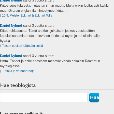
Daniel Nylund
sanoi
3 vuotta sitten:
Kiitos suosituksesta. Tutustun ilman muuta. Mulla onkin luultavasti kaikki
muut Girardin englanniksi ilmestyneet kirjat....
⌊
16.9. Meister Eckhart & Eckhart Tolle
Daniel Nylund
sanoi
3 vuotta sitten:
Kiitos rohkaisusta. Tämä artikkeli julkaistiin joskus vuosia sitten
kopulukiusaamista käsittelevässä lehdessä myös ja sai silloin paljon
hyvä�...
⌊
Toisen posken kääntämisestä
Daniel Nylund
sanoi
3 vuotta sitten:
Hmm. Tähdet ja enkelit tosiaam menevät vähän sekaisin Raamatun
mytologiassa....
⌊
Tietäjiä ja vainoharhoja
Hae teoblogista
Uusimmat artikkelit