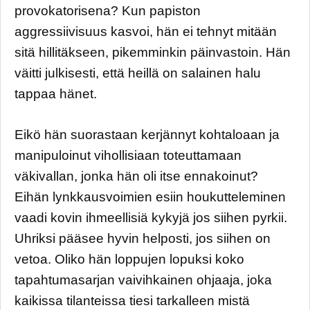
provokatorisena? Kun papiston
aggressiivisuus kasvoi, hän ei tehnyt mitään
sitä hillitäkseen, pikemminkin päinvastoin. Hän
väitti julkisesti, että heillä on salainen halu
tappaa hänet.
Eikö hän suorastaan kerjännyt kohtaloaan ja
manipuloinut vihollisiaan toteuttamaan
väkivallan, jonka hän oli itse ennakoinut?
Eihän lynkkausvoimien esiin houkutteleminen
vaadi kovin ihmeellisiä kykyjä jos siihen pyrkii.
Uhriksi pääsee hyvin helposti, jos siihen on
vetoa. Oliko hän loppujen lopuksi koko
tapahtumasarjan vaivihkainen ohjaaja, joka
kaikissa tilanteissa tiesi tarkalleen mistä