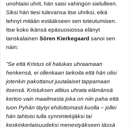
unohtaisi uhrit, hän saisi vahingon sielulleen.
Siksi hän tiesi tulevansa itse uhriksi, eikä
tehnyt mitään estääkseen sen toteutumisen.
Itse koko ikänsä epäsuosiossa elänyt
tanskalainen
Sören Kierkegaard
sanoi sen
näin:
”Se että Kristus oli halukas uhraamaan
henkensä, ei ollenkaan tarkoita että hän olisi
jotenkin pakottanut juutalaiset tappamaan
itsensä. Kristuksen alttius uhrata elämänsä
kertoo vain maailmasta joka on niin paha että
tuon Pyhän täytyi ehdottomasti kuolla – jollei
hän tahtoisi tulla synnintekijäksi tai
keskinkertaisuudeksi menestyäkseen tässä