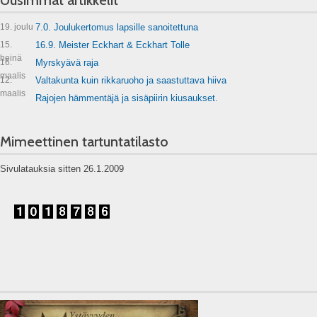
19. joulu
7.0. Joulukertomus lapsille sanoitettuna
15.
16.9. Meister Eckhart & Eckhart Tolle
heinä
16.
Myrskyävä raja
maalis
12.
Valtakunta kuin rikkaruoho ja saastuttava hiiva
maalis
Rajojen hämmentäjä ja sisäpiirin kiusaukset.
Mimeettinen tartuntatilasto
Sivulatauksia sitten 26.1.2009