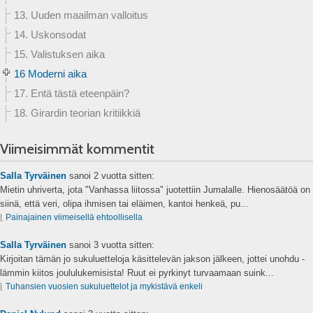
13. Uuden maailman valloitus
14. Uskonsodat
15. Valistuksen aika
16 Moderni aika
17. Entä tästä eteenpäin?
18. Girardin teorian kritiikkiä
Viimeisimmät kommentit
Salla Tyrväinen
sanoi
2 vuotta sitten:
Mietin uhriverta, jota "Vanhassa liitossa" juotettiin Jumalalle. Hienosäätöä on
siinä, että veri, olipa ihmisen tai eläimen, kantoi henkeä, pu...
⌊
Painajainen viimeisellä ehtoollisella
Salla Tyrväinen
sanoi
3 vuotta sitten:
Kirjoitan tämän jo sukuluetteloja käsittelevän jakson jälkeen, jottei unohdu -
lämmin kiitos joululukemisista! Ruut ei pyrkinyt turvaamaan suink...
⌊
Tuhansien vuosien sukuluettelot ja mykistävä enkeli