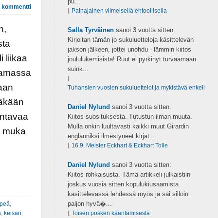
pu...
 kommentti
⌊
Painajainen viimeisellä ehtoollisella
n,
Salla Tyrväinen
sanoi
3 vuotta sitten:
Kirjoitan tämän jo sukuluetteloja käsittelevän
sta
jakson jälkeen, jottei unohdu - lämmin kiitos
 liikaa
joululukemisista! Ruut ei pyrkinyt turvaamaan
suink...
stamassa
⌊
maan
Tuhansien vuosien sukuluettelot ja mykistävä enkeli
läkään
Daniel Nylund
sanoi
3 vuotta sitten:
antavaa
Kiitos suosituksesta. Tutustun ilman muuta.
Mulla onkin luultavasti kaikki muut Girardin
i muka
englanniksi ilmestyneet kirjat....
⌊
16.9. Meister Eckhart & Eckhart Tolle
Daniel Nylund
sanoi
3 vuotta sitten:
Kiitos rohkaisusta. Tämä artikkeli julkaistiin
joskus vuosia sitten kopulukiusaamista
käsittelevässä lehdessä myös ja sai silloin
paljon hyvä�...
peä
,
s
,
keisari
,
⌊
Toisen posken kääntämisestä