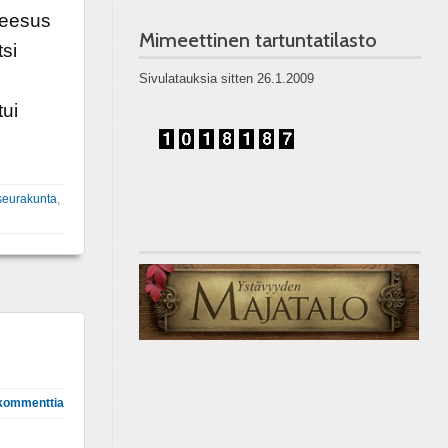
 Jeesus
Mimeettinen tartuntatilasto
si
Sivulatauksia sitten 26.1.2009
ui
seurakunta
,
kommenttia