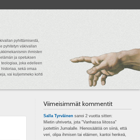
kivallan pyhittämisestä,
e pyhitetyn väkivallan
tipukkimekanismin ihmisten
n elämän ja opetuksen
 teologiaa, joka edelleen
a historiaa, sekä omaa
eja, vai kuljemmeko kohti
Viimeisimmät kommentit
Salla Tyrväinen
sanoi
2 vuotta sitten:
Mietin uhriverta, jota "Vanhassa liitossa"
juotettiin Jumalalle. Hienosäätöä on siinä, että
veri, olipa ihmisen tai eläimen, kantoi henkeä,