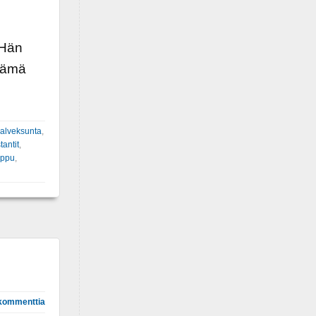
 Hän
tämä
alveksunta
,
tantit
,
ippu
,
kommenttia