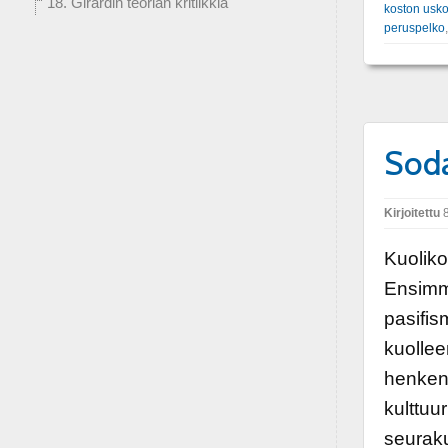
18. Girardin teorian kritiikkiä
koston usk
peruspelko
Soda
Kirjoitettu
8
Kuoliko
Ensimmä
pasifis
kuollee
henkensä
kulttuu
seuraku