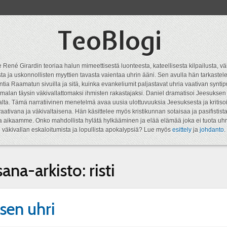
TeoBlogi
 René Girardin teoriaa halun mimeettisestä luonteesta, kateellisesta kilpailusta, vä
a ja uskonnollisten myyttien tavasta vaientaa uhrin ääni. Sen avulla hän tarkastele
ntia Raamatun sivuilla ja sitä, kuinka evankeliumit paljastavat uhria vaativan syn
malan täysin väkivallattomaksi ihmisten rakastajaksi. Daniel dramatisoi Jeesukse
lta. Tämä narratiivinen menetelmä avaa uusia ulottuvuuksia Jeesuksesta ja kritisoi
aativana ja väkivaltaisena. Hän käsittelee myös kristikunnan sotaisaa ja pasifistist
ta aikaamme. Onko mahdollista hylätä hylkääminen ja elää elämää joka ei tuota uhr
väkivallan eskaloitumista ja lopullista apokalypsiä? Lue myös
esittely
ja
johdanto
.
sana-arkisto:
risti
sen uhri