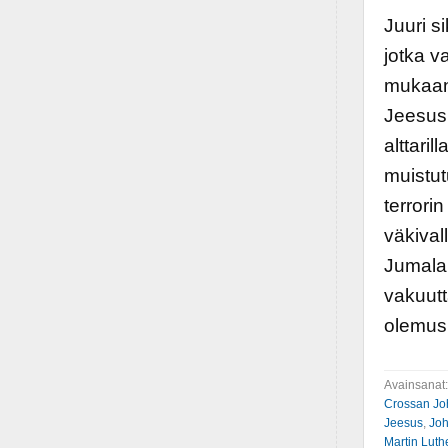
Juuri s
jotka v
mukaan
Jeesus 
alttaril
muistut
terrorin
väkival
Jumalan
vakuutt
olemus 
Avainsanat
Crossan Jo
Jeesus
,
Joh
Martin Luth