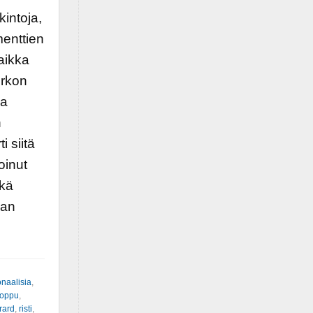
kintoja,
enttien
aikka
irkon
va
n
i siitä
oinut
ekä
lan
ionaalisia
,
loppu
,
rard
,
risti
,