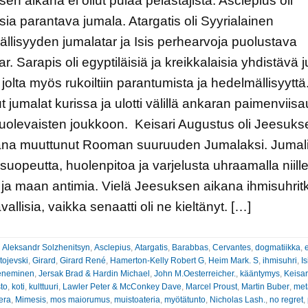
en aikana ei ollut pulaa pelastajista. Asclepius oli
sia parantava jumala. Atargatis oli Syyrialainen
llisyyden jumalatar ja Isis perhearvoja puolustava
ar. Sarapis oli egyptiläisiä ja kreikkalaisia yhdistävä 
 jolta myös rukoiltiin parantumista ja hedelmällisyytt
ut jumalat kurissa ja ulotti välillä ankaran paimenviis
olevaisten joukkoon. Keisari Augustus oli Jeesuks
kana muuttunut Rooman suuruuden Jumalaksi. Jumali
n suopeutta, huolenpitoa ja varjelusta uhraamalla niill
 ja maan antimia. Vielä Jeesuksen aikana ihmisuhrit
avallisia, vaikka senaatti oli ne kieltänyt. […]
:
Aleksandr Solzhenitsyn
,
Asclepius
,
Atargatis
,
Barabbas
,
Cervantes
,
dogmatiikka
,
tojevski
,
Girard
,
Girard René
,
Hamerton-Kelly Robert G
,
Heim Mark. S
,
ihmisuhri
,
Is
eneminen
,
Jersak Brad & Hardin Michael
,
John M.Oesterreicher.
,
kääntymys
,
Keisar
to
,
koti
,
kulttuuri
,
Lawler Peter & McConkey Dave
,
Marcel Proust
,
Martin Buber
,
met
era
,
Mimesis
,
mos maiorumus
,
muistoateria
,
myötätunto
,
Nicholas Lash.
,
no regret
,