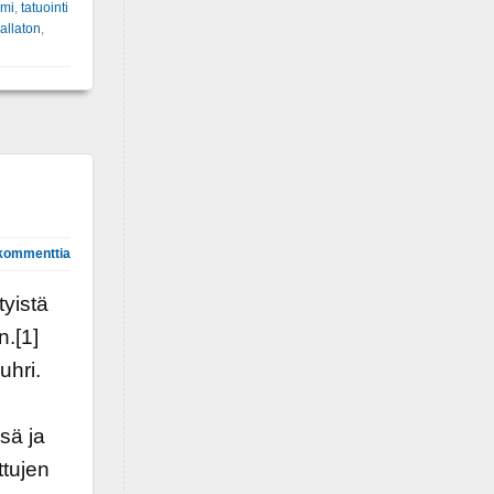
smi
,
tatuointi
allaton
,
kommenttia
tyistä
n.[1]
uhri.
sä ja
ttujen