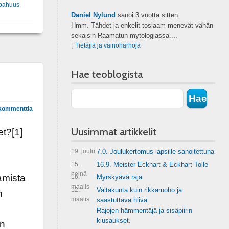
pahuus
,
Daniel Nylund
sanoi
3 vuotta sitten:
Hmm. Tähdet ja enkelit tosiaam menevät vähän
sekaisin Raamatun mytologiassa....
⌊
Tietäjiä ja vainoharhoja
Hae teoblogista
kommenttia
Uusimmat artikkelit
t?[1]
19. joulu
7.0. Joulukertomus lapsille sanoitettuna
15.
16.9. Meister Eckhart & Eckhart Tolle
heinä
amista
16.
Myrskyävä raja
maalis
12.
Valtakunta kuin rikkaruoho ja
n
maalis
saastuttava hiiva
Rajojen hämmentäjä ja sisäpiirin
kiusaukset.
in