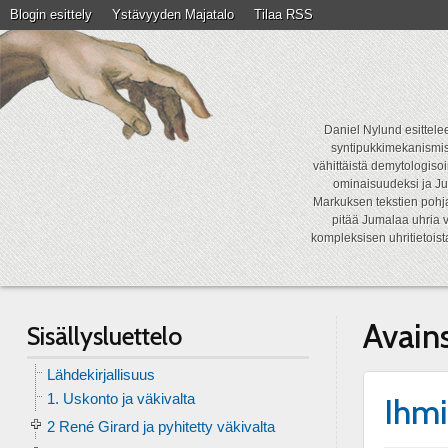
Blogin esittely
Ystävyyden Majatalo
Tilaa RSS
Daniel Nylund esittelee
syntipukkimekanismist
vähittäistä demytologisoi
ominaisuudeksi ja Ju
Markuksen tekstien pohja
pitää Jumalaa uhria v
kompleksisen uhritietois
Avain
Sisällysluettelo
Lähdekirjallisuus
1. Uskonto ja väkivalta
Ihmi
2 René Girard ja pyhitetty väkivalta