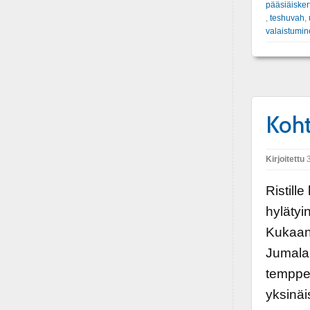
pääsiäiske
,
teshuvah
,
valaistumi
Koht
Kirjoitettu
3
Ristill
hylätyi
Kukaan 
Jumala
temppel
yksinäi