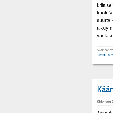
kriitti
kuoli. 
suurta 
alkuym
vastako
Avainsanat
sovinto
,
sov
Kää
Kirjoitettu
2