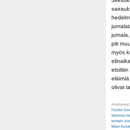
Jeesuks
sairauk
hedelmä
jumalat
jumala,
piti mu
myös ku
elinai
etsittii
eläimiä
olivat t
Avainsanat
Feodor Dos
itseensä m
kohtalo
,
kos
Milan Kund