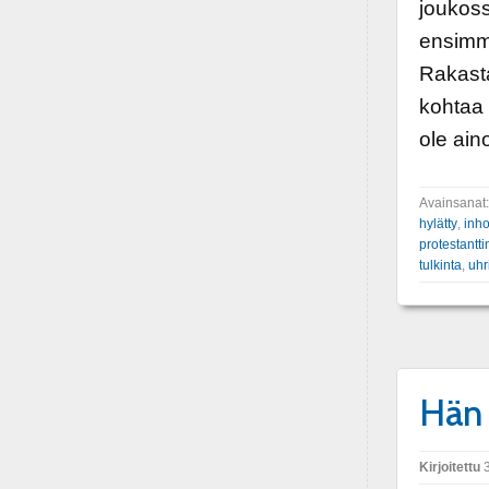
joukoss
ensimm
Rakasta
kohtaa
ole ain
Avainsanat
hylätty
,
inh
protestantt
tulkinta
,
uhri
Hän 
Kirjoitettu
3