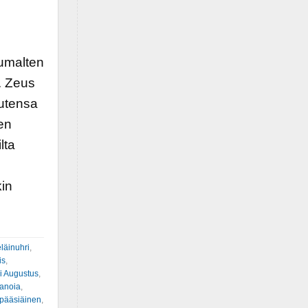
jumalten
ä. Zeus
autensa
en
lta
e
kin
eläinuhri
,
is
,
i Augustus
,
anoia
,
pääsiäinen
,