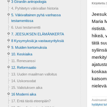
3 Girardin antropologia
Kirjoitettu
1
4. Pyhitetyn väkivallan historia
Jeesuks
5. Väkivaltainen pyhä vanhassa
testamentissa
Maria 
6. Uusi testamentti
rististä
7. JEESUKSEN ELÄMÄNKERTA
hikeä, 
8 Kysymyksiä ja vastausyrityksiä
tätä su
9. Muiden kertomuksia
syliins
10. Keskiaika
merkity
11. Renesanssi
ajatust
12. Reformaatio
koskaan
13. Uuden maailman valloitus
katsomi
14. Uskonsodat
nielevä
15. Valistuksen aika
16 Moderni aika
Avainsanat
17. Entä tästä eteenpäin?
hylätyksi t