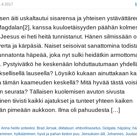
.4.2017
1
en äiti uskaltautui sisarensa ja yhteisen ystävättäre
Magdalan[2], kanssa kuuloetäisyyden päähän kolme
. Jeesus ei heti heitä tunnistanut. Hänen silmissään oli
verta ja kärpäsiä. Naiset seisoivat sanattomina todi
unnatonta häpeää, joka nyt sulki heidätkin armotto
ä. Pystyivätkö he keskenään lohduttautumaan yhdel
ksellisellä lauseella? Löysikö kukaan ainuttakaan k
a tämän kaameuden keskellä? Mitä hyvää tästä vois
 seurata? Tällaisen kuolemisen avuton sivusta
nen tiivisti kaikki ajatukset ja tunteet yhteen kaiken
än pimeään aukkoon. Ilma oli pahuudesta […]
:
Anna heille anteeksi
,
Brad Jersak
,
diktatuuri
,
ehtoollisasetus
,
Golgata
,
häpäisy
,
hä
uleminen
,
hylkääminen
,
hyvä ja pahan tiedon puu
,
Jeesuksen äiti
,
Johannes
,
Juuda