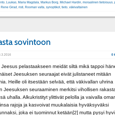
onto
,
Luukas
,
Maria Magdala
,
Markus Borg
,
Michael Hardin
,
moraalinen tietoisuus
,
,
Rene Girad
,
risti
,
Rooman valta
,
synoptikot
,
tieto
,
väkivaltainen
sta sovintoon
.3.2016
0 
 Jeesus pelastaakseen meidät siltä mikä tappoi häne
iset Jeesuksen seuraajat eivät julistaneet mitään
mia. Heille oli itsestään selvää, että väkivallan uhrina
n Jeesuksen seuraaminen merkitsi vihollisen rakast
 uhalla. Alkukristityt ylittivät pelolla ja vaivalla oma
rinsa rajoja ja kasvoivat muukalaisia hyväksyväksi
nnaksi, joka ei tuominnut ketään[2] mutta pysyi hyv