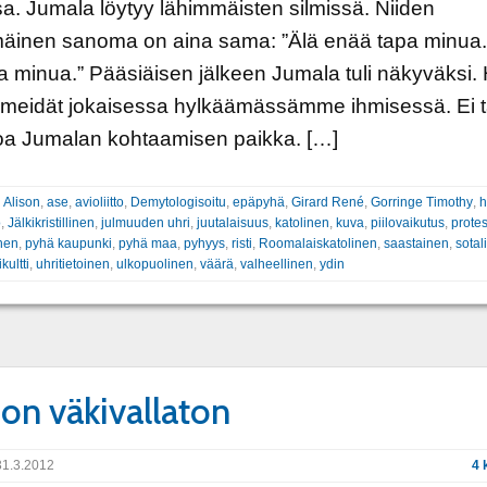
a. Jumala löytyy lähimmäisten silmissä. Niiden
äinen sanoma on aina sama: ”Älä enää tapa minua.
 minua.” Pääsiäisen jälkeen Jumala tuli näkyväksi.
 meidät jokaisessa hylkäämässämme ihmisessä. Ei 
oa Jumalan kohtaamisen paikka. […]
:
Alison
,
ase
,
avioliitto
,
Demytologisoitu
,
epäpyhä
,
Girard René
,
Gorringe Timothy
,
h
o
,
Jälkikristillinen
,
julmuuden uhri
,
juutalaisuus
,
katolinen
,
kuva
,
piilovaikutus
,
protes
inen
,
pyhä kaupunki
,
pyhä maa
,
pyhyys
,
risti
,
Roomalaiskatolinen
,
saastainen
,
sotal
kultti
,
uhritietoinen
,
ulkopuolinen
,
väärä
,
valheellinen
,
ydin
on väkivallaton
1.3.2012
4 