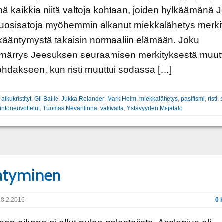
senä kaikkia niitä valtoja kohtaan, joiden hylkäämänä
Vuosisatoja myöhemmin alkanut miekkalähetys merkit
kääntymystä takaisin normaaliin elämään. Joku
märrys Jeesuksen seuraamisen merkityksestä muutt
hdakseen, kun risti muuttui sodassa […]
:
alkukristityt
,
Gil Bailie
,
Jukka Relander
,
Mark Heim
,
miekkalähetys
,
pasifismi
,
risti
,
intoneuvottelut
,
Tuomas Nevanlinna
,
väkivalta
,
Ystävyyden Majatalo
ntyminen
8.2.2016
0 