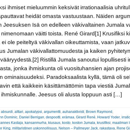
iksi ihmiset mieluummin keksivät irrationaalisia uhritul
apauttavat heidät omasta vastuustaan. Näiden argum
 Jeesuksen Isä on edelleen väkivaltainen Jumala v
nimenomaan väitti toista. René Girard[1] Krusifiksi k
la ei ole peiteltyä väkivallan oikeuttamista, vaan jatku
us Jumalan väkivallattomuudesta ja kaiken pyhitety
 vääryydestä.[2] Ristillä Jumala sanoutui lopullisesti irt
lasta, jonka ihmiskunta oli vuosituhansien ajan projis
 ominaisuudeksi. Paradoksaalista kyllä, tämä oli s
avin että kaikkein käsittämättömin tapa viestiä Juma
ihmiskunnalle. Jeesus oli alusta loppuun asti […]
:
absurdi
,
alttari
,
apokalypsi
,
argumentti
,
auhanaktivisti
,
Brown Raymond
,
hn Dominic
,
Daniel Berrigan
,
despootti
,
erämaa
,
Girard René
,
Howard Yoder
,
irrat
annes Kastaja
,
kansanmurha
,
kiusaus
,
kosto
,
koston Jumala
,
krusifiksi
,
maailman 
er King
,
militaristinen uskonnollisuus
,
Nelson – Pallmeyer Jack
,
rakastava
,
Rene Gi