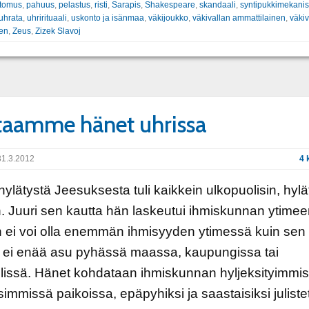
rtomus
,
pahuus
,
pelastus
,
risti
,
Sarapis
,
Shakespeare
,
skandaali
,
syntipukkimekani
uhrata
,
uhrirituaali
,
uskonto ja isänmaa
,
väkijoukko
,
väkivallan ammattilainen
,
väkiv
nen
,
Zeus
,
Zizek Slavoj
aamme hänet uhrissa
1.3.2012
4 
e hylätystä Jeesuksesta tuli kaikkein ulkopuolisin, hylä
n. Juuri sen kautta hän laskeutui ihmiskunnan ytimee
ei voi olla enemmän ihmisyyden ytimessä kuin sen 
 ei enää asu pyhässä maassa, kaupungissa tai
issä. Hänet kohdataan ihmiskunnan hyljeksityimmis
simmissä paikoissa, epäpyhiksi ja saastaisiksi juliste