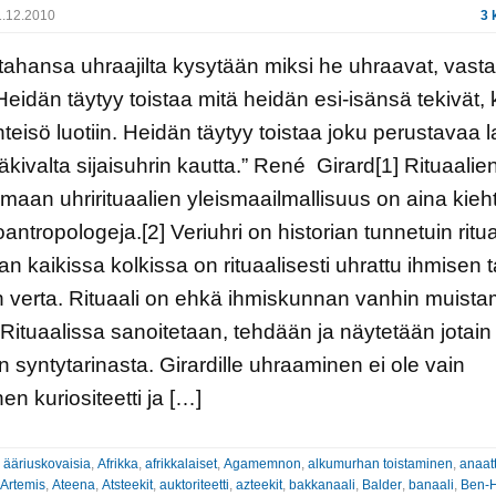
.12.2010
3 
tahansa uhraajilta kysytään miksi he uhraavat, vast
eidän täytyy toistaa mitä heidän esi-isänsä tekivät,
teisö luotiin. Heidän täytyy toistaa joku perustavaa 
äkivalta sijaisuhrin kautta.” René Girard[1] Rituaalien
aan uhrirituaalien yleismaailmallisuus on aina kieh
antropologeja.[2] Veriuhri on historian tunnetuin ritua
n kaikissa kolkissa on rituaalisesti uhrattu ihmisen t
 verta. Rituaali on ehkä ihmiskunnan vanhin muista
Rituaalissa sanoitetaan, tehdään ja näytetään jotain
n syntytarinasta. Girardille uhraaminen ei ole vain
en kuriositeetti ja […]
:
ääriuskovaisia
,
Afrikka
,
afrikkalaiset
,
Agamemnon
,
alkumurhan toistaminen
,
anaatt
Artemis
,
Ateena
,
Atsteekit
,
auktoriteetti
,
azteekit
,
bakkanaali
,
Balder
,
banaali
,
Ben-