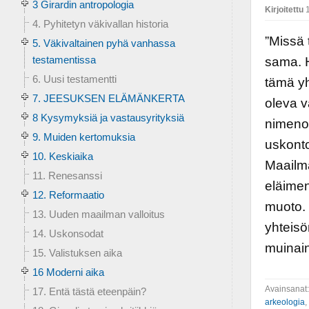
3 Girardin antropologia
Kirjoitettu
1
4. Pyhitetyn väkivallan historia
”Missä 
5. Väkivaltainen pyhä vanhassa
testamentissa
sama. H
6. Uusi testamentti
tämä yh
7. JEESUKSEN ELÄMÄNKERTA
oleva v
8 Kysymyksiä ja vastausyrityksiä
nimenom
9. Muiden kertomuksia
uskonto
10. Keskiaika
Maailma
11. Renesanssi
eläimen
12. Reformaatio
muoto. 
13. Uuden maailman valloitus
yhteisö
14. Uskonsodat
muinain
15. Valistuksen aika
16 Moderni aika
Avainsanat
17. Entä tästä eteenpäin?
arkeologia
,