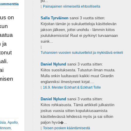
pu...
kommenttia
⌊
Painajainen viimeisellä ehtoollisella
aus on
Salla Tyrväinen
sanoi
3 vuotta sitten:
Kirjoitan tämän jo sukuluetteloja käsittelevän
 kun
jakson jälkeen, jottei unohdu - lämmin kiitos
laatua
joululukemisista! Ruut ei pyrkinyt turvaamaan
suink...
 ja
⌊
tonut
Tuhansien vuosien sukuluettelot ja mykistävä enkeli
ali.
Daniel Nylund
sanoi
3 vuotta sitten:
ai
Kiitos suosituksesta. Tutustun ilman muuta.
Mulla onkin luultavasti kaikki muut Girardin
misen
englanniksi ilmestyneet kirjat....
⌊
16.9. Meister Eckhart & Eckhart Tolle
Daniel Nylund
sanoi
3 vuotta sitten:
Kiitos rohkaisusta. Tämä artikkeli julkaistiin
joskus vuosia sitten kopulukiusaamista
käsittelevässä lehdessä myös ja sai silloin
paljon hyvä�...
isia
,
Apollo
,
Hinnom
,
⌊
Toisen posken kääntämisestä