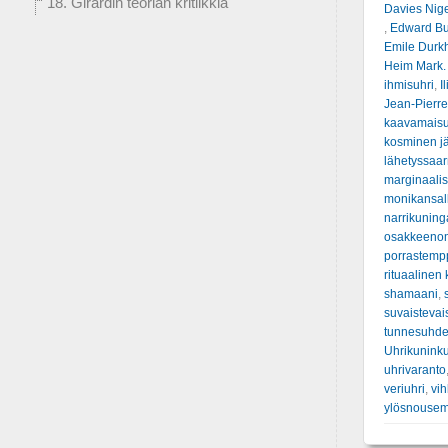
18. Girardin teorian kritiikkiä
Davies Nig
,
Edward Bur
Emile Durk
Heim Mark.
ihmisuhri
,
I
Jean-Pierre
kaavamais
kosminen jä
lähetyssaa
marginaalis
monikansall
narrikuning
osakkeenom
porrastemp
rituaalinen 
shamaani
,
suvaistevai
tunnesuhde
Uhrikunink
uhrivaranto
veriuhri
,
vih
ylösnousem