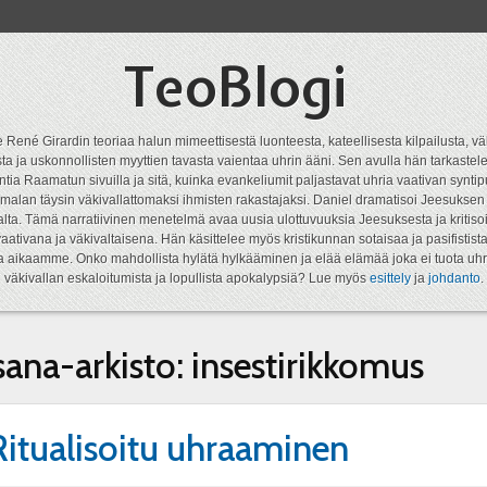
TeoBlogi
 René Girardin teoriaa halun mimeettisestä luonteesta, kateellisesta kilpailusta, vä
a ja uskonnollisten myyttien tavasta vaientaa uhrin ääni. Sen avulla hän tarkastele
ntia Raamatun sivuilla ja sitä, kuinka evankeliumit paljastavat uhria vaativan syn
malan täysin väkivallattomaksi ihmisten rakastajaksi. Daniel dramatisoi Jeesukse
lta. Tämä narratiivinen menetelmä avaa uusia ulottuvuuksia Jeesuksesta ja kritisoi
aativana ja väkivaltaisena. Hän käsittelee myös kristikunnan sotaisaa ja pasifistist
ta aikaamme. Onko mahdollista hylätä hylkääminen ja elää elämää joka ei tuota uhr
väkivallan eskaloitumista ja lopullista apokalypsiä? Lue myös
esittely
ja
johdanto
.
sana-arkisto:
insestirikkomus
Ritualisoitu uhraaminen