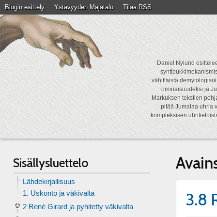
Blogin esittely
Ystävyyden Majatalo
Tilaa RSS
Daniel Nylund esittelee
syntipukkimekanismist
vähittäistä demytologisoi
ominaisuudeksi ja Ju
Markuksen tekstien pohja
pitää Jumalaa uhria v
kompleksisen uhritietois
Avain
Sisällysluettelo
Lähdekirjallisuus
1. Uskonto ja väkivalta
3.8 
2 René Girard ja pyhitetty väkivalta