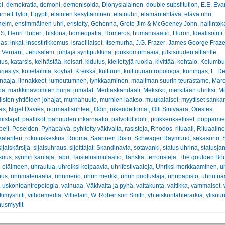
el
,
demokratia
,
demoni
,
demonisoida
,
Dionysialainen
,
double substitution
,
E.E. Eva
nett Tylor
,
Egypti
,
eläinten kesyttäminen
,
eläinuhri
,
elämäntehtävä
,
elävä uhri
,
heim
,
ensimmäinen uhri
,
eristetty
,
Gehenna
,
Grote Jim & McGeeney John
,
hallintok
 S
,
Henri Hubert
,
historia
,
homeopatia
,
Homeros
,
humanisaatio
,
Huron
,
Idealisointi
lias
,
inkat
,
insestirikkomus
,
israelilaiset
,
Itsemurha
,
J.G. Frazer
,
James George Fraze
 Vernant
,
Jerusalem
,
johtaja syntipukkina
,
joukkomurhaaia
,
julkisuuden alttarille
,
uus
,
katarsis
,
keihästää
,
keisari
,
kidutus
,
kiellettyjä ruokia
,
kivittää
,
kohtalo
,
Kolumbu
rjestys
,
kotieläimiä
,
köyhät
,
Kreikka
,
kulttuuri
,
kulttuuriantropologia
,
kuningas
,
L. D
rnaaja
,
linnakkeet
,
lumoutumnen
,
lynkkaaminen
,
maailman suurin teurastamo
,
Marc
ia
,
markkinavoimien hurjat jumalat
,
Mediaskandaali
,
Meksiko
,
merkitään uhriksi
,
M
isten yhtiöiden johajat
,
murhahuuto
,
murhien laakso
,
muukalaiset
,
myyttiset sankar
as
,
Nigel Davies
,
normaalisuhteet
,
Odin
,
oikeudettomat
,
Olli Sinivaara
,
Orestes
,
istajat
,
päälliköt
,
pahuuden inkarnaatio
,
palvotut idolit
,
poikkeukselliset
,
poppamie
peli
,
Poseidon
,
Pyhäpäivä
,
pyhitetty väkivalta
,
rasisteja
,
Rhodos
,
rituaali
,
Rituaaline
kalenteri
,
rokotuskeskus
,
Rooma
,
Saarinen Risto
,
Schwager Raymund
,
sekasorto
,
sijaiskärsijä
,
sijaisuhraus
,
sijoittajat
,
Skandinavia
,
sotavanki
,
status uhrina
,
statusja
suus
,
synnin kantaja
,
tabu
,
Taistelusimulaatio
,
Tanska
,
terroristeja
,
The goulden Bo
 eläimeen
,
uhrautua
,
uhreiksi kelpaavia
,
uhrifestivaaleja
,
Uhriksi merkkaaminen
,
uh
uus
,
uhrimateriaalia
,
uhrimeno
,
uhrin merkki
,
uhrin puolustaja
,
uhripapisto
,
uhriritua
,
uskontoantropologia
,
vainuaa
,
Väkivalta ja pyhä
,
valtakunta
,
valtikka
,
vammaiset
,
kimysriitti
,
viihdemedia
,
Villieläin
,
W. Robertson Smith
,
yhteiskuntahierarkia
,
ylisuuri
usmyytit