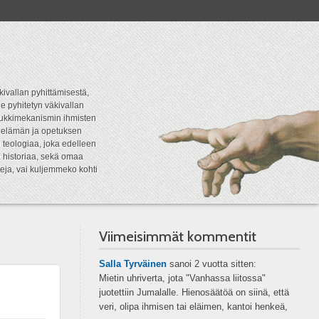
kivallan pyhittämisestä,
e pyhitetyn väkivallan
tipukkimekanismin ihmisten
n elämän ja opetuksen
 teologiaa, joka edelleen
a historiaa, sekä omaa
eja, vai kuljemmeko kohti
Viimeisimmät kommentit
Salla Tyrväinen
sanoi
2 vuotta sitten:
Mietin uhriverta, jota "Vanhassa liitossa"
juotettiin Jumalalle. Hienosäätöä on siinä, että
veri, olipa ihmisen tai eläimen, kantoi henkeä,