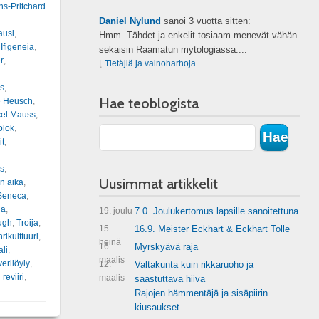
ns-Pritchard
Daniel Nylund
sanoi
3 vuotta sitten:
ausi
,
Hmm. Tähdet ja enkelit tosiaam menevät vähän
,
Ifigeneia
,
sekaisin Raamatun mytologiassa....
r
,
⌊
Tietäjiä ja vainoharhoja
s
,
Hae teoblogista
e Heusch
,
el Mauss
,
olok
,
it
,
s
,
Uusimmat artikkelit
n aika
,
Seneca
,
na
,
19. joulu
7.0. Joulukertomus lapsille sanoitettuna
ugh
,
Troija
,
15.
16.9. Meister Eckhart & Eckhart Tolle
rikulttuuri
,
heinä
16.
Myrskyävä raja
ali
,
maalis
verilöyly
,
12.
Valtakunta kuin rikkaruoho ja
 reviiri
,
maalis
saastuttava hiiva
Rajojen hämmentäjä ja sisäpiirin
kiusaukset.