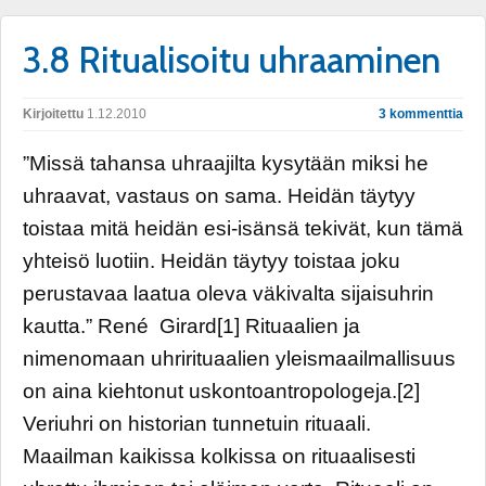
3.8 Ritualisoitu uhraaminen
Kirjoitettu
1.12.2010
3 kommenttia
”Missä tahansa uhraajilta kysytään miksi he
uhraavat, vastaus on sama. Heidän täytyy
toistaa mitä heidän esi-isänsä tekivät, kun tämä
yhteisö luotiin. Heidän täytyy toistaa joku
perustavaa laatua oleva väkivalta sijaisuhrin
kautta.” René Girard[1] Rituaalien ja
nimenomaan uhrirituaalien yleismaailmallisuus
on aina kiehtonut uskontoantropologeja.[2]
Veriuhri on historian tunnetuin rituaali.
Maailman kaikissa kolkissa on rituaalisesti