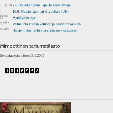
19. joulu
7.0. Joulukertomus lapsille sanoitettuna
15.
16.9. Meister Eckhart & Eckhart Tolle
heinä
16.
Myrskyävä raja
maalis
12.
Valtakunta kuin rikkaruoho ja saastuttava hiiva
maalis
Rajojen hämmentäjä ja sisäpiirin kiusaukset.
Mimeettinen tartuntatilasto
Sivulatauksia sitten 26.1.2009