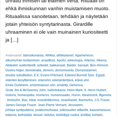
uhrattu ihmisen tai eläimen verta. Rituaali on
ehkä ihmiskunnan vanhin muistamisen muoto.
Rituaalissa sanoitetaan, tehdään ja näytetään
jotain yhteisön syntytarinasta. Girardille
uhraaminen ei ole vain muinainen kuriositeetti
ja […]
Avainsanat:
ääriuskovaisia
,
Afrikka
,
afrikkalaiset
,
Agamemnon
,
alkumurhan toistaminen
,
anaattisia
,
Apollo
,
arkeologia
,
Artemis
,
Ateena
,
Atsteekit
,
auktoriteetti
,
azteekit
,
bakkanaali
,
Balder
,
banaali
,
Ben-Hinnom
,
Davies Nigel
,
demokratia
,
demoni
,
demonisoida
,
Dionysialainen
,
double substitution
,
E.E. Evans-Pritchard
,
Edward Burnett Tylor
,
Egypti
,
eläinten kesyttäminen
,
eläinuhri
,
elämäntehtävä
,
elävä uhri
,
Emile Durkheim
,
ensimmäinen uhri
,
eristetty
,
Gehenna
,
Grote Jim & McGeeney John
,
hallintokausi
,
Heim Mark. S
,
Henri Hubert
,
historia
,
homeopatia
,
Homeros
,
humanisaatio
,
Huron
,
Idealisointi
,
Ifigeneia
,
ihmisuhri
,
Ilias
,
inkat
,
insestirikkomus
,
israelilaiset
,
Itsemurha
,
J.G. Frazer
,
James George Frazer
,
Jean-Pierre Vernant
,
Jerusalem
,
johtaja syntipukkina
,
joukkomurhaaia
,
julkisuuden alttarille
,
kaavamaisuus
,
katarsis
,
keihästää
,
keisari
,
kidutus
,
kiellettyjä ruokia
,
kivittää
,
kohtalo
,