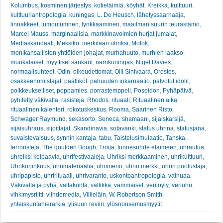
Kolumbus
,
kosminen järjestys
,
kotieläimiä
,
köyhät
,
Kreikka
,
kulttuuri
,
kulttuuriantropologia
,
kuningas
,
L. De Heusch
,
lähetyssaarnaaja
,
linnakkeet
,
lumoutumnen
,
lynkkaaminen
,
maailman suurin teurastamo
,
Marcel Mauss
,
marginaalisia
,
markkinavoimien hurjat jumalat
,
Mediaskandaali
,
Meksiko
,
merkitään uhriksi
,
Molok
,
monikansallisten yhtiöiden johajat
,
murhahuuto
,
murhien laakso
,
muukalaiset
,
myyttiset sankarit
,
narrikuningas
,
Nigel Davies
,
normaalisuhteet
,
Odin
,
oikeudettomat
,
Olli Sinivaara
,
Orestes
,
osakkeenomistajat
,
päälliköt
,
pahuuden inkarnaatio
,
palvotut idolit
,
poikkeukselliset
,
poppamies
,
porrastemppeli
,
Poseidon
,
Pyhäpäivä
,
pyhitetty väkivalta
,
rasisteja
,
Rhodos
,
rituaali
,
Rituaalinen aika
,
rituaalinen kalenteri
,
rokotuskeskus
,
Rooma
,
Saarinen Risto
,
Schwager Raymund
,
sekasorto
,
Seneca
,
shamaani
,
sijaiskärsijä
,
sijaisuhraus
,
sijoittajat
,
Skandinavia
,
sotavanki
,
status uhrina
,
statusjana
,
suvaistevaisuus
,
synnin kantaja
,
tabu
,
Taistelusimulaatio
,
Tanska
,
terroristeja
,
The goulden Bough
,
Troija
,
tunnesuhde eläimeen
,
uhrautua
,
uhreiksi kelpaavia
,
uhrifestivaaleja
,
Uhriksi merkkaaminen
,
uhrikulttuuri
,
Uhrikuninkuus
,
uhrimateriaalia
,
uhrimeno
,
uhrin merkki
,
uhrin puolustaja
,
uhripapisto
,
uhrirituaali
,
uhrivaranto
,
uskontoantropologia
,
vainuaa
,
Väkivalta ja pyhä
,
valtakunta
,
valtikka
,
vammaiset
,
verilöyly
,
veriuhri
,
vihkimysriitti
,
viihdemedia
,
Villieläin
,
W. Robertson Smith
,
yhteiskuntahierarkia
,
ylisuuri reviiri
,
ylösnousemusmyytit