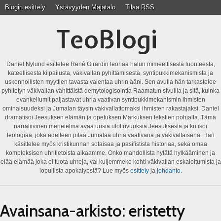
Blogin esittely
Ystävyyden Majatalo
Tilaa RSS
TeoBlogi
Daniel Nylund esittelee René Girardin teoriaa halun mimeettisestä luonteesta,
kateellisesta kilpailusta, väkivallan pyhittämisestä, syntipukkimekanismista ja
uskonnollisten myyttien tavasta vaientaa uhrin ääni. Sen avulla hän tarkastelee
pyhitetyn väkivallan vähittäistä demytologisointia Raamatun sivuilla ja sitä, kuinka
evankeliumit paljastavat uhria vaativan syntipukkimekanismin ihmisten
ominaisuudeksi ja Jumalan täysin väkivallattomaksi ihmisten rakastajaksi. Daniel
dramatisoi Jeesuksen elämän ja opetuksen Markuksen tekstien pohjalta. Tämä
narratiivinen menetelmä avaa uusia ulottuvuuksia Jeesuksesta ja kritisoi
teologiaa, joka edelleen pitää Jumalaa uhria vaativana ja väkivaltaisena. Hän
käsittelee myös kristikunnan sotaisaa ja pasifistista historiaa, sekä omaa
kompleksisen uhritietoista aikaamme. Onko mahdollista hylätä hylkääminen ja
elää elämää joka ei tuota uhreja, vai kuljemmeko kohti väkivallan eskaloitumista ja
lopullista apokalypsiä? Lue myös
esittely
ja
johdanto
.
Avainsana-arkisto:
eristetty