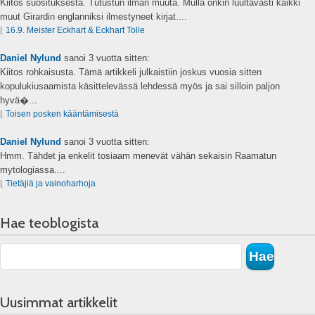
Kiitos suosituksesta. Tutustun ilman muuta. Mulla onkin luultavasti kaikki
muut Girardin englanniksi ilmestyneet kirjat....
⌊
16.9. Meister Eckhart & Eckhart Tolle
Daniel Nylund
sanoi
3 vuotta sitten:
Kiitos rohkaisusta. Tämä artikkeli julkaistiin joskus vuosia sitten
kopulukiusaamista käsittelevässä lehdessä myös ja sai silloin paljon
hyvä�...
⌊
Toisen posken kääntämisestä
Daniel Nylund
sanoi
3 vuotta sitten:
Hmm. Tähdet ja enkelit tosiaam menevät vähän sekaisin Raamatun
mytologiassa....
⌊
Tietäjiä ja vainoharhoja
Hae teoblogista
Uusimmat artikkelit