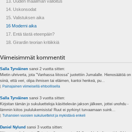
13. Uuden maailman valloitus
14. Uskonsodat
15. Valistuksen aika
16 Moderni aika
17. Entä tästä eteenpäin?
18. Girardin teorian kritiikkiä
Viimeisimmät kommentit
Salla Tyrväinen
sanoi
2 vuotta sitten:
Mietin uhriverta, jota "Vanhassa liitossa" juotettiin Jumalalle. Hienosäätöä on
siinä, että veri, olipa ihmisen tai eläimen, kantoi henkeä, pu...
⌊
Painajainen viimeisellä ehtoollisella
Salla Tyrväinen
sanoi
3 vuotta sitten:
Kirjoitan tämän jo sukuluetteloja käsittelevän jakson jälkeen, jottei unohdu -
lämmin kiitos joululukemisista! Ruut ei pyrkinyt turvaamaan suink...
⌊
Tuhansien vuosien sukuluettelot ja mykistävä enkeli
Daniel Nylund
sanoi
3 vuotta sitten: