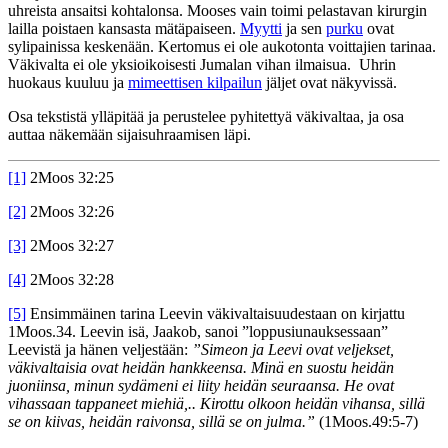
uhreista ansaitsi kohtalonsa. Mooses vain toimi pelastavan kirurgin
lailla poistaen kansasta mätäpaiseen.
Myytti
ja sen
purku
ovat
sylipainissa keskenään. Kertomus ei ole aukotonta voittajien tarinaa.
Väkivalta ei ole yksioikoisesti Jumalan vihan ilmaisua. Uhrin
huokaus kuuluu ja
mimeettisen kilpailun
jäljet ovat näkyvissä.
Osa tekstistä ylläpitää ja perustelee pyhitettyä väkivaltaa, ja osa
auttaa näkemään sijaisuhraamisen läpi.
[1]
2Moos 32:25
[2]
2Moos 32:26
[3]
2Moos 32:27
[4]
2Moos 32:28
[5]
Ensimmäinen tarina Leevin väkivaltaisuudestaan on kirjattu
1Moos.34. Leevin isä, Jaakob, sanoi ”loppusiunauksessaan”
Leevistä ja hänen veljestään:
”Simeon ja Leevi ovat veljekset,
väkivaltaisia ovat heidän hankkeensa. Minä en suostu heidän
juoniinsa, minun sydämeni ei liity heidän seuraansa. He ovat
vihassaan tappaneet miehiä,.. Kirottu olkoon heidän vihansa, sillä
se on kiivas, heidän raivonsa, sillä se on julma.”
(1Moos.49:5-7)