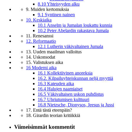
8.10 Yhteisyyden alku
9. Muiden kertomuksia
9.1 Syntinen nainen
10. Keskiaika
10.1 Anselm ja Jumalan loukattu kunnia
10.2 Peter Abelardin rakastava Jumala
11. Renesanssi
12. Reformaatio
12.1 Lutherin väkivaltainen Jumala
13. Uuden maailman valloitus
14. Uskonsodat
15. Valistuksen aika
16 Moderni aika
16.1 Kollektiivinen anoreksia
16.2. Kilpailuyhteiskunnan neljä myyttiä
16.3 Kateuden aika
16.4 Halujen naamiaiset
16.5 Väkivaltaisen uskon puhdistus
16.7 Uhriutumisen kulttuuri
16.8 Nietzsche, Dionysos, Jeesus ja Jussi
17. Entä tästä eteenpäin?
18. Girardin teorian kritiikkiä
Viimeisimmät kommentit