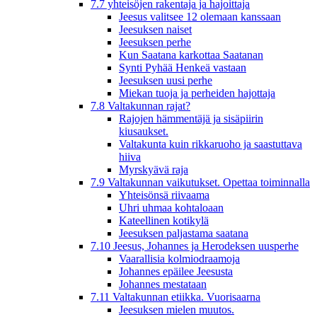
7.7 yhteisöjen rakentaja ja hajoittaja
Jeesus valitsee 12 olemaan kanssaan
Jeesuksen naiset
Jeesuksen perhe
Kun Saatana karkottaa Saatanan
Synti Pyhää Henkeä vastaan
Jeesuksen uusi perhe
Miekan tuoja ja perheiden hajottaja
7.8 Valtakunnan rajat?
Rajojen hämmentäjä ja sisäpiirin
kiusaukset.
Valtakunta kuin rikkaruoho ja saastuttava
hiiva
Myrskyävä raja
7.9 Valtakunnan vaikutukset. Opettaa toiminnalla
Yhteisönsä riivaama
Uhri uhmaa kohtaloaan
Kateellinen kotikylä
Jeesuksen paljastama saatana
7.10 Jeesus, Johannes ja Herodeksen uusperhe
Vaarallisia kolmiodraamoja
Johannes epäilee Jeesusta
Johannes mestataan
7.11 Valtakunnan etiikka. Vuorisaarna
Jeesuksen mielen muutos.