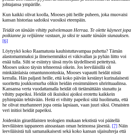
johtajansa ympärille.
Kun kaikki olivat koolla, Mooses piti heille puheen, joka muovaisi
kansan historiaa sadoiksi vuosiksi eteenpäin.
Teidät on tänään vihitty palvelemaan Herraa. Te olette käyneet jopa
poikianne ja veljiänne vastaan, ja siksi te saatte tänään siunauksen.
[6]
Löytyykö koko Raamatusta kauhistuttavampaa puhetta? Tämän
alastomammaksi ja ilmeisemmäksi ei väkivallan ja pyhän liitto voi
enää tulla. Silti se esiintyy tässä myös täydellisesti peitettynä.
Mooses uskoo täysin tehneensä oikein. Jos leeviläisillä oli
minkäänlaisia omantunnontuskia, Mooses vapautti heidät niistä
kerralla. Hän paljasti heille, että koko päivän kestänyt kurinalaisesti
suoritettu joukkomurha olikin heidän ensimmäinen uhrirituaalinsa.
Kansansa verta vuodattamalla heidät oli tietämättään siunattu ja
vihitty papeiksi. Heidät oli ikuisiksi ajoiksi erotettu kaikkein
pyhimpään tehtävään. Heitä ei vihitty papeiksi siitä huolimatta, että
he olivat murhanneet jopa omia lapsiaan, vaan juuri siksi. Omaisten
veri initioi heidät papeiksi.
Joidenkin girardilaisten teologien mukaan tekstistä voi päätellä
leeviläisten tappaneen ainoastaan oman heimonsa jäseniä.
[7]
Näin
leeviläisistä tuli samanaikaisesti sekä koko kansan sijaisuhreja että