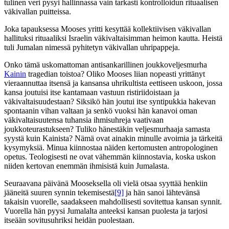
tulinen veri pysyi hallinnassa vain tarkasti kontrolloidun rituaalisen
väkivallan puitteissa.
Joka tapauksessa Mooses yritti kesyttää kollektiivisen väkivallan
hallituksi rituaaliksi Israelin väkivaltaisimman heimon kautta. Heistä
tuli Jumalan nimessä pyhitetyn väkivallan uhripappeja.
Onko tämä uskomattoman antisankarillinen joukkoveljesmurha
Kainin
tragedian toistoa? Oliko Mooses liian nopeasti yrittänyt
vieraannuttaa itsensä ja kansansa uhrikultista eettiseen uskoon, jossa
kansa joutuisi itse kantamaan vastuun ristiriidoistaan ja
väkivaltaisuudestaan? Siksikö hän joutui itse syntipukkia hakevan
spontaanin vihan valtaan ja senkö vuoksi hän kanavoi oman
väkivaltaisuutensa tuhansia ihmisuhreja vaativaan
joukkoteurastukseen? Tuliko hänestäkin veljesmurhaaja samasta
syystä kuin Kainista? Nämä ovat ainakin minulle avoimia ja tärkeitä
kysymyksiä. Minua kiinnostaa näiden kertomusten antropologinen
opetus. Teologisesti ne ovat vähemmän kiinnostavia, koska uskon
niiden kertovan enemmän ihmisistä kuin Jumalasta.
Seuraavana päivänä Mooseksella oli vielä otsaa syyttää henkiin
jääneitä suuren synnin tekemisestä
[9]
ja hän sanoi lähtevänsä
takaisin vuorelle, saadakseen mahdollisesti sovitettua kansan synnit.
Vuorella hän pyysi Jumalalta anteeksi kansan puolesta ja tarjosi
itseään sovitusuhriksi heidän puolestaan.