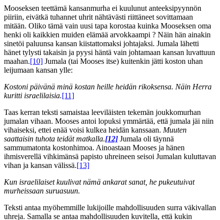
Mooseksen teettämä kansanmurha ei kuulunut anteeksipyynnön
piiriin, eivätkä tuhannet uhrit nähtävästi riittäneet sovittamaan
mitään. Oliko tämä vain uusi tapa korostaa kuinka Mooseksen oma
henki oli kaikkien muiden elämää arvokkaampi ? Näin hän ainakin
sinetöi paluunsa kansan kiistattomaksi johtajaksi. Jumala lähetti
hänet tylysti takaisin ja pyysi häntä vain johtamaan kansan luvattuun
maahan.
[10]
Jumala (tai Mooses itse) kuitenkin jätti koston uhan
leijumaan kansan ylle:
Kostoni päivänä minä kostan heille heidän rikoksensa. Näin Herra
kuritti israelilaisia.
[11]
Taas kerran teksti samaistaa leeviläisten tekemän joukkomurhan
jumalan vihaan. Mooses antoi lopuksi ymmärtää, että jumala jäi niin
vihaiseksi, ettei enää voisi kulkea heidän kanssaan.
Muuten
saattaisin tuhota teidät matkalla.
[12]
Jumala oli täynnä
sammumatonta kostonhimoa. Ainoastaan Mooses ja hänen
ihmisverellä vihkimänsä papisto uhreineen seisoi Jumalan kuluttavan
vihan ja kansan välissä.
[13]
Kun israelilaiset kuulivat nämä ankarat sanat, he pukeutuivat
murheissaan suruasuun.
Teksti antaa myöhemmille lukijoille mahdollisuuden surra väkivallan
uhreja. Samalla se antaa mahdollisuuden kuvitella, että kukin