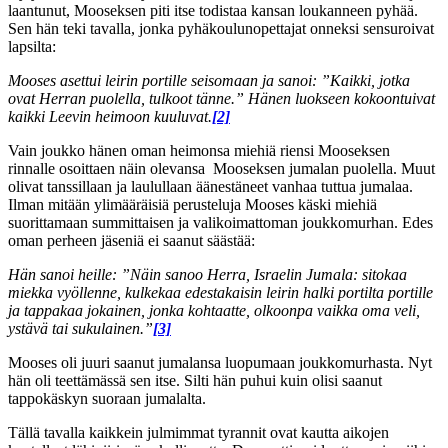
laantunut, Mooseksen piti itse todistaa kansan loukanneen pyhää.
Sen hän teki tavalla, jonka pyhäkoulunopettajat onneksi sensuroivat
lapsilta:
Mooses asettui leirin portille seisomaan ja sanoi: ”Kaikki, jotka
ovat Herran puolella, tulkoot tänne.” Hänen luokseen kokoontuivat
kaikki Leevin heimoon kuuluvat.
[2]
Vain joukko hänen oman heimonsa miehiä riensi Mooseksen
rinnalle osoittaen näin olevansa Mooseksen jumalan puolella. Muut
olivat tanssillaan ja laulullaan äänestäneet vanhaa tuttua jumalaa.
Ilman mitään ylimääräisiä perusteluja Mooses käski miehiä
suorittamaan summittaisen ja valikoimattoman joukkomurhan. Edes
oman perheen jäseniä ei saanut säästää:
Hän sanoi heille: ”Näin sanoo Herra, Israelin Jumala: sitokaa
miekka vyöllenne, kulkekaa edestakaisin leirin halki portilta portille
ja tappakaa jokainen, jonka kohtaatte, olkoonpa vaikka oma veli,
ystävä tai sukulainen.”
[3]
Mooses oli juuri saanut jumalansa luopumaan joukkomurhasta. Nyt
hän oli teettämässä sen itse. Silti hän puhui kuin olisi saanut
tappokäskyn suoraan jumalalta.
Tällä tavalla kaikkein julmimmat tyrannit ovat kautta aikojen