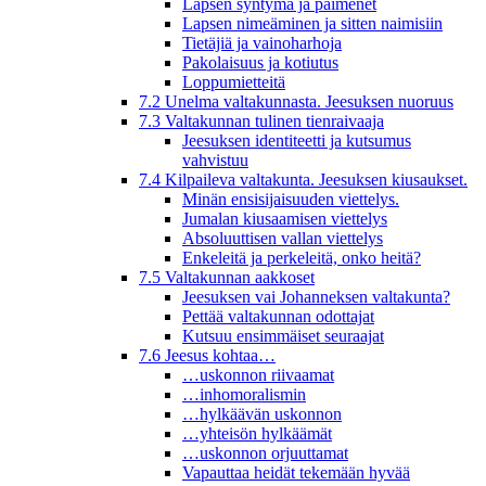
Lapsen syntymä ja paimenet
Lapsen nimeäminen ja sitten naimisiin
Tietäjiä ja vainoharhoja
Pakolaisuus ja kotiutus
Loppumietteitä
7.2 Unelma valtakunnasta. Jeesuksen nuoruus
7.3 Valtakunnan tulinen tienraivaaja
Jeesuksen identiteetti ja kutsumus
vahvistuu
7.4 Kilpaileva valtakunta. Jeesuksen kiusaukset.
Minän ensisijaisuuden viettelys.
Jumalan kiusaamisen viettelys
Absoluuttisen vallan viettelys
Enkeleitä ja perkeleitä, onko heitä?
7.5 Valtakunnan aakkoset
Jeesuksen vai Johanneksen valtakunta?
Pettää valtakunnan odottajat
Kutsuu ensimmäiset seuraajat
7.6 Jeesus kohtaa…
…uskonnon riivaamat
…inhomoralismin
…hylkäävän uskonnon
…yhteisön hylkäämät
…uskonnon orjuuttamat
Vapauttaa heidät tekemään hyvää