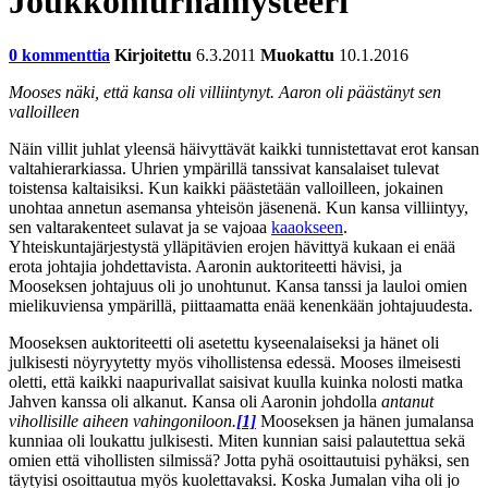
Joukkomurhamysteeri
0 kommenttia
Kirjoitettu
6.3.2011
Muokattu
10.1.2016
Mooses näki, että kansa oli villiintynyt. Aaron oli päästänyt sen
valloilleen
Näin villit juhlat yleensä häivyttävät kaikki tunnistettavat erot kansan
valtahierarkiassa. Uhrien ympärillä tanssivat kansalaiset tulevat
toistensa kaltaisiksi. Kun kaikki päästetään valloilleen, jokainen
unohtaa annetun asemansa yhteisön jäsenenä. Kun kansa villiintyy,
sen valtarakenteet sulavat ja se vajoaa
kaaokseen
.
Yhteiskuntajärjestystä ylläpitävien erojen hävittyä kukaan ei enää
erota johtajia johdettavista. Aaronin auktoriteetti hävisi, ja
Mooseksen johtajuus oli jo unohtunut. Kansa tanssi ja lauloi omien
mielikuviensa ympärillä, piittaamatta enää kenenkään johtajuudesta.
Mooseksen auktoriteetti oli asetettu kyseenalaiseksi ja hänet oli
julkisesti nöyryytetty myös vihollistensa edessä. Mooses ilmeisesti
oletti, että kaikki naapurivallat saisivat kuulla kuinka nolosti matka
Jahven kanssa oli alkanut. Kansa oli Aaronin johdolla
antanut
vihollisille aiheen vahingoniloon.
[1]
Mooseksen ja hänen jumalansa
kunniaa oli loukattu julkisesti. Miten kunnian saisi palautettua sekä
omien että vihollisten silmissä? Jotta pyhä osoittautuisi pyhäksi, sen
täytyisi osoittautua myös kuolettavaksi. Koska Jumalan viha oli jo