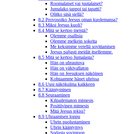
Roomalaiset vai juutalaiset?
Jumalako tappoi tai tapatti?
Olitko sinä siellä?
8.2 Provosoiko Jeesus oman kuolemansa?
8.3 Miksi Jeesus kuoli?
8.4 Mitä se kertoo meistä?
Olemme osallisia
Olemme melkein sokeita
Me keksimme verellä sovittamisen
Jeesus paljasti meidät itsellemme.
8.5 Mitä se kertoo Jumalasta?
Hän on uhrautuva
Hän on väkivallaton
Hän on Jeesuksen näköinen
Kohtaamme hänet uhrissa
8.6 Uusi näkökulma kaikkeen
8.7 Kääntyminen
8.8 Seuraaminen
Kilpailematon mimesis
Positiivinen mimesis
Mitä Jeesus tekisi?
8.9 Uhraamisen loppu
Uhrin puolustaminen
Uhrin kääntymys
Sodasta sovintoon