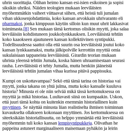
uhrin suorittajia. Olihan heimo kansan esi-isien esikoinen ja sopisi
siksikin uhriksi. Näiden teologien mukaan leeviläisten
myöhemmätkin vaiheet viittaavat siihen, että heistä tuli jumalan
vihan ukkosenjohdattimia, koko kansan arvokkain uhrivaranto eli
pharmakoi
, jonka kimppuun käytiin silloin kun muut uhrit lakkasivat
toimimasta.
[8]
Sen mukaan tämä kertomus olisikin myytti, joka salaa
leeviläisiin kohdistuneen joukkolynkkauksen. Leeviläisistä tehtiin
koko kaaokseen ajautuneen kansan kollektiivinen syntipukki.
Todellisuudessa saattoi olla että suurin osa leeviläisistä joutui koko
kansan lynkkaamaksi, mutta jälkipolville kerrottiin myyttiä omia
sukulaisiaan tappaneista leeviläisistä. Girardin teorian mukaan
uhrista yleensä tehtiin Jumala, koska hänen uhraamisestaan seurasi
rauha. Leeviläisistä ei tehty Jumalia, mutta henkiin jääneistä
leeviläisistä tehtiin jumalan vihaa kurissa pitävä pappissuku.
Kumpi on uskottavampaa? Sekö että tämä tarina on historiaa vai
myytti, jonka takana on yhtä julma, mutta koko kansalle kuuluva
historia? Minusta ei ole niin selvää mikä tässä kertomuksessa on
myyttiä ja mikä historiaa. Luultavasti siinä on kumpaakin. Uskon,
että juuri tämä kohta on kuitenkin enemmän historiallinen kuin
myyttinen
. Se näyttää minusta liian realistiselta ihmisen toiminnan
kuvaukselta ollakseen kokonaan myyttinen. Jos kertomuksessa on
siteeksikään historiallisuutta, on helppo ymmärtää että leeviläisistä
myöhemmin tuli koko kansan
lempisyntipukkeja
. Olivathan he
pappeina astuneet marginaaliseen maisemaan pyhäkön ja leirin