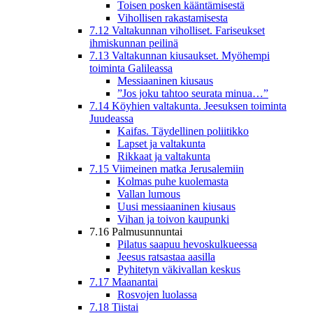
Toisen posken kääntämisestä
Vihollisen rakastamisesta
7.12 Valtakunnan viholliset. Fariseukset
ihmiskunnan peilinä
7.13 Valtakunnan kiusaukset. Myöhempi
toiminta Galileassa
Messiaaninen kiusaus
”Jos joku tahtoo seurata minua…”
7.14 Köyhien valtakunta. Jeesuksen toiminta
Juudeassa
Kaifas. Täydellinen poliitikko
Lapset ja valtakunta
Rikkaat ja valtakunta
7.15 Viimeinen matka Jerusalemiin
Kolmas puhe kuolemasta
Vallan lumous
Uusi messiaaninen kiusaus
Vihan ja toivon kaupunki
7.16 Palmusunnuntai
Pilatus saapuu hevoskulkueessa
Jeesus ratsastaa aasilla
Pyhitetyn väkivallan keskus
7.17 Maanantai
Rosvojen luolassa
7.18 Tiistai