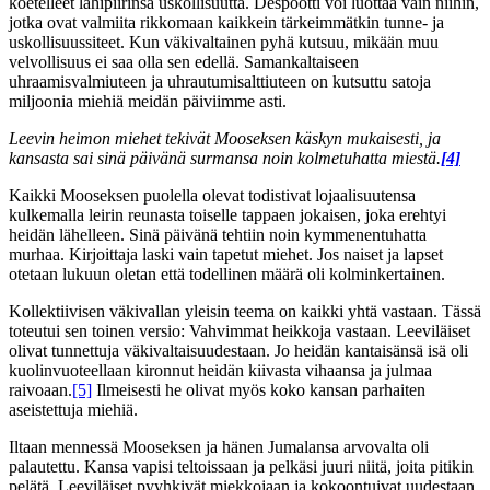
koetelleet lähipiirinsä uskollisuutta. Despootti voi luottaa vain niihin,
jotka ovat valmiita rikkomaan kaikkein tärkeimmätkin tunne- ja
uskollisuussiteet. Kun väkivaltainen pyhä kutsuu, mikään muu
velvollisuus ei saa olla sen edellä. Samankaltaiseen
uhraamisvalmiuteen ja uhrautumisalttiuteen on kutsuttu satoja
miljoonia miehiä meidän päiviimme asti.
Leevin heimon miehet tekivät Mooseksen käskyn mukaisesti, ja
kansasta sai sinä päivänä surmansa noin kolmetuhatta miestä.
[4]
Kaikki Mooseksen puolella olevat todistivat lojaalisuutensa
kulkemalla leirin reunasta toiselle tappaen jokaisen, joka erehtyi
heidän lähelleen. Sinä päivänä tehtiin noin kymmenentuhatta
murhaa. Kirjoittaja laski vain tapetut miehet. Jos naiset ja lapset
otetaan lukuun oletan että todellinen määrä oli kolminkertainen.
Kollektiivisen väkivallan yleisin teema on kaikki yhtä vastaan. Tässä
toteutui sen toinen versio: Vahvimmat heikkoja vastaan. Leeviläiset
olivat tunnettuja väkivaltaisuudestaan. Jo heidän kantaisänsä isä oli
kuolinvuoteellaan kironnut heidän kiivasta vihaansa ja julmaa
raivoaan.
[5]
Ilmeisesti he olivat myös koko kansan parhaiten
aseistettuja miehiä.
Iltaan mennessä Mooseksen ja hänen Jumalansa arvovalta oli
palautettu. Kansa vapisi teltoissaan ja pelkäsi juuri niitä, joita pitikin
pelätä. Leeviläiset pyyhkivät miekkojaan ja kokoontuivat uudestaan