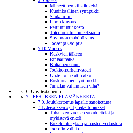
5.9 Joosef
Mimeettinen kilpailukehä
Kuninkaallinen syntipukki
Sankariuhri
Uhrin kiusaus
Peruuntunut kosto
Toteutumaton anteeksianto
Sovinnon mahdollisuus
Joosef ja Oidipus
5.10 Mooses
Käskyjen jälkeen
Rituaalinälkä
Kultainen sonni
Joukkomurhamysteeri
Uuden uhrikultin alku
Ensimmäinen syntipukki
Jumalan vai ihmisen viha?
6. Uusi testamentti
7. JEESUKSEN ELÄMÄNKERTA
7.0. Joulukertomus lapsille sanoitettuna
7.1. Jeesuksen syntymäkertomukset
Tuhansien vuosien sukuluettelot ja
mykistävä enkeli
Enkeli tuli kylään ja naisten vertaistuki
Joosefin valinta