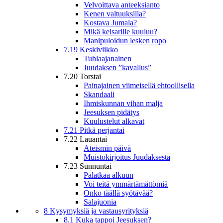
Velvoittava anteeksianto
Kenen valtuuksilla?
Kostava Jumala?
Mikä keisarille kuuluu?
Manipuloidun lesken ropo
7.19 Keskiviikko
Tuhlaajanainen
Juudaksen ”kavallus”
7.20 Torstai
Painajainen viimeisellä ehtoollisella
Skandaali
Ihmiskunnan vihan malja
Jeesuksen pidätys
Kuulustelut alkavat
7.21 Pitkä perjantai
7.22 Lauantai
Ateismin päivä
Muistokirjoitus Juudaksesta
7.23 Sunnuntai
Palatkaa alkuun
Voi teitä ymmärtämättömiä
Onko täällä syötävää?
Salajuonia
8 Kysymyksiä ja vastausyrityksiä
8.1 Kuka tappoi Jeesuksen?