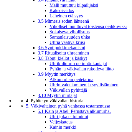
Malli muuttuu kilpailijaksi
Kaksoissidos
Läheinen etäisyys
3.5 Mimesis sodan lähteenä
Viholliset muuttuvat toistensa peilikuviksi
Sokaiseva vihollisuus
Samanlaisuuden uhka
Uhria vaativa kriisi
3.6 Syntipukkimekanismi
3.7 Ritualisoitu uhraaminen
3.8 Tabut, kiellot ja käskyt
Uhrikultuurin perinnönkantajat
Pyhän ja väkivallan rakoileva liitto
3.9 Myytin merkitys
Alkumurhan peitetarina
Uhrin vaientaminen ja syyllistäminen
Väkivallan pyhittäjä
3.10 Myytin murtajat
4. Pyhitetyn väkivallan historia
5. Väkivaltainen pyhä vanhassa testamentissa
5.1 Kain ja Abel. Perustava alkumurha.
Uhri joka ei toiminut
Veljeskateus
Kainin merkki