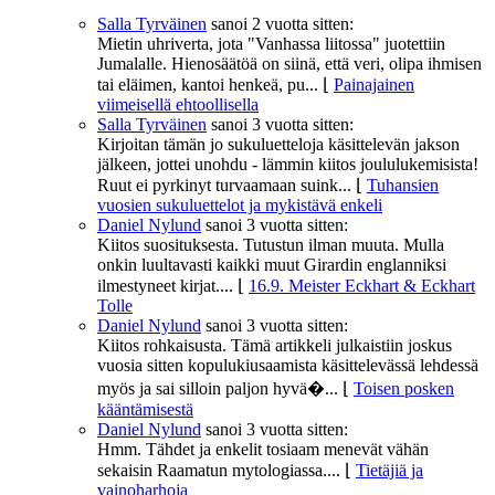
Salla Tyrväinen
sanoi
2 vuotta sitten:
Mietin uhriverta, jota "Vanhassa liitossa" juotettiin
Jumalalle. Hienosäätöä on siinä, että veri, olipa ihmisen
tai eläimen, kantoi henkeä, pu...
⌊
Painajainen
viimeisellä ehtoollisella
Salla Tyrväinen
sanoi
3 vuotta sitten:
Kirjoitan tämän jo sukuluetteloja käsittelevän jakson
jälkeen, jottei unohdu - lämmin kiitos joululukemisista!
Ruut ei pyrkinyt turvaamaan suink...
⌊
Tuhansien
vuosien sukuluettelot ja mykistävä enkeli
Daniel Nylund
sanoi
3 vuotta sitten:
Kiitos suosituksesta. Tutustun ilman muuta. Mulla
onkin luultavasti kaikki muut Girardin englanniksi
ilmestyneet kirjat....
⌊
16.9. Meister Eckhart & Eckhart
Tolle
Daniel Nylund
sanoi
3 vuotta sitten:
Kiitos rohkaisusta. Tämä artikkeli julkaistiin joskus
vuosia sitten kopulukiusaamista käsittelevässä lehdessä
myös ja sai silloin paljon hyvä�...
⌊
Toisen posken
kääntämisestä
Daniel Nylund
sanoi
3 vuotta sitten:
Hmm. Tähdet ja enkelit tosiaam menevät vähän
sekaisin Raamatun mytologiassa....
⌊
Tietäjiä ja
vainoharhoja