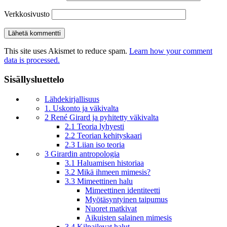
Verkkosivusto
This site uses Akismet to reduce spam.
Learn how your comment
data is processed.
Sisällysluettelo
Lähdekirjallisuus
1. Uskonto ja väkivalta
2 René Girard ja pyhitetty väkivalta
2.1 Teoria lyhyesti
2.2 Teorian kehityskaari
2.3 Liian iso teoria
3 Girardin antropologia
3.1 Haluamisen historiaa
3.2 Mikä ihmeen mimesis?
3.3 Mimeettinen halu
Mimeettinen identiteetti
Myötäsyntyinen taipumus
Nuoret matkivat
Aikuisten salainen mimesis
3.4 Kilpailevat halut