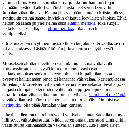
välimaastoon. Heidän suorittamansa joukkomurhan muisto jäi
elämään, eivätkä kaikki välttämättä uskoneet sen olleen vain
Jumalan vihan ilmaisu. Kauna jäi kytemään ja uuden kriisin tullessa
syntipukin etsintä saattoi hyvinkin ohjautua leeviläisten luokse. Ehkä
heidän otsaansa jäi yhdistelmä sekä
Kainin merkkiä
, joka suojeli
heitä kansan vihalta, että
uhrin merkkiä
, joka altisti heitä
syntipukeiksi.
Oli tarina sitten myyttinen, historiallinen tai jotain siltä väliltä, se on
joka tapauksessa käsittämättömän julma kertomus pyhitetystä
väkivallasta.
Mooseksen aloittama eettinen vallankumous kärsi viittä vaille
konkurssin samasta syystä kuin niin monet vastaavat
vallankumoukset senkin jälkeen: johtaja ei kilpailutilanteessa
pystynyt hallitsemaan omaa tai kansansa väkivaltaa. Kertomuksessa
Jumalan ja Mooseksen viha vaihtelee ja menee sekaisin tavalla, joka
paljastaa lukijalle ettei niiden välillä ole loppujen lopuksi mitään
eroa. Jumalan viha osoittautuu ihmisen vihaksi.
Uhreilla ei ole ääntä
,
ja väkivallan pyhittämiseksi perustetaan uhreja päivittäin toistava
instituutio
, joka pitää Jumalan vihan kurissa.
Uhrirituaalien toteuttaminen vaatii väkivaltaisuutta. Samalla ne myös
hillitsevät väkivaltaisuutta. Niiden seremoniaalinen suorittaminenkin
vaatii suurta kurinalaisuutta väkivallan suhteen. Ehkä leeviläisten