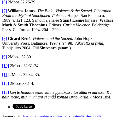
[6]
2Moos 32:26-29.
[7]
Williams James.
The Bible, Violence & the Sacred. Liberation
From the Myth of Sanctioned Violence.
Harper. San Francisco.
1989. s. 121-123. Samoin ajattelee
Stuart Lasine
kirjassa:
Wallace
Mark & Smith Theophus.
Editors.
Curing Violence.
Polebridge
Press. California. 1994. 204 – 229.
[8]
Girard René
.
Violence and the Sacred.
John Hopkins
University Press. Baltimore. 1997 s. 94-98.
Väkivalta ja pyhä,
Tutkijaliitto 2004,
Olli Sinivaara (suom.)
[9]
2Moos. 32:30.
[10]
2Moos. 32:31-34.
[11]
2Moos. 32:34, 35.
[12]
2Moos 33:1-4.
[13]
kun te hoidatte tehtäviänne pyhäkössä tai alttarin ääressä. Kun
näin teette, minun vihani ei enää kohtaa israelilaisia.
4Moos 18:4.
Avainsanat:
Aaron
,
ahrautumisalttius
,
auktoriteetti
,
despootti
,