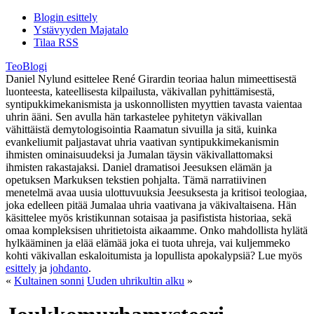
Blogin esittely
Ystävyyden Majatalo
Tilaa RSS
TeoBlogi
Daniel Nylund esittelee René Girardin teoriaa halun mimeettisestä
luonteesta, kateellisesta kilpailusta, väkivallan pyhittämisestä,
syntipukkimekanismista ja uskonnollisten myyttien tavasta vaientaa
uhrin ääni. Sen avulla hän tarkastelee pyhitetyn väkivallan
vähittäistä demytologisointia Raamatun sivuilla ja sitä, kuinka
evankeliumit paljastavat uhria vaativan syntipukkimekanismin
ihmisten ominaisuudeksi ja Jumalan täysin väkivallattomaksi
ihmisten rakastajaksi. Daniel dramatisoi Jeesuksen elämän ja
opetuksen Markuksen tekstien pohjalta. Tämä narratiivinen
menetelmä avaa uusia ulottuvuuksia Jeesuksesta ja kritisoi teologiaa,
joka edelleen pitää Jumalaa uhria vaativana ja väkivaltaisena. Hän
käsittelee myös kristikunnan sotaisaa ja pasifistista historiaa, sekä
omaa kompleksisen uhritietoista aikaamme. Onko mahdollista hylätä
hylkääminen ja elää elämää joka ei tuota uhreja, vai kuljemmeko
kohti väkivallan eskaloitumista ja lopullista apokalypsiä? Lue myös
esittely
ja
johdanto
.
«
Kultainen sonni
Uuden uhrikultin alku
»