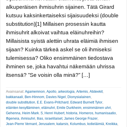
alkuperäisen ihmisuhrin sijainen. Tätä Girard
kutsuu kaksinkertaiseksi sijaisuudeksi (double
substitution)[1] Millaisen prosessin kautta
ihmisuhrit alkoivat vaihtua eläinuhreihin?
Millaisista syistä alettiin uhrata eläimiä ihmisen
sijaan? Kuinka tärkeä askel se oli ihmiseksi
tulemisessa? Oliko ensimmäinen tiedostava
ihminen se, joka havahtui näkemään uhrissa
itsensä? ”Se voisin olla minä?” […]
Avainsanat:
Agamemnon
,
Apollo
,
arkeologia
,
Artemis
,
Atsteekit
,
bakkanaali
,
Ben-Hinnom
,
Davies Nigel
,
Dionysialainen
,
double substitution
,
E.E. Evans-Pritchard
,
Edward Burnett Tylor
,
eläinten kesyttäminen
,
eläinuhri
,
Emile Durkheim
,
ensimmäinen uhri
,
Gehenna
,
Heim Mark. S
,
Henri Hubert
,
historia
,
Homeros
,
humanisaatio
,
Ifigeneia
,
ihmisuhri
,
Ilias
,
israelilaiset
,
James George Frazer
,
Jean-Pierre Vernant
,
Jerusalem
,
katarsis
,
Kolumbus
,
kotieläimiä
,
Kreikka
,