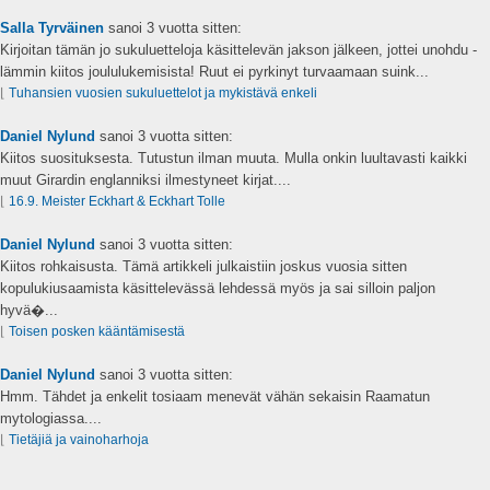
Salla Tyrväinen
sanoi
3 vuotta sitten:
Kirjoitan tämän jo sukuluetteloja käsittelevän jakson jälkeen, jottei unohdu -
lämmin kiitos joululukemisista! Ruut ei pyrkinyt turvaamaan suink...
⌊
Tuhansien vuosien sukuluettelot ja mykistävä enkeli
Daniel Nylund
sanoi
3 vuotta sitten:
Kiitos suosituksesta. Tutustun ilman muuta. Mulla onkin luultavasti kaikki
muut Girardin englanniksi ilmestyneet kirjat....
⌊
16.9. Meister Eckhart & Eckhart Tolle
Daniel Nylund
sanoi
3 vuotta sitten:
Kiitos rohkaisusta. Tämä artikkeli julkaistiin joskus vuosia sitten
kopulukiusaamista käsittelevässä lehdessä myös ja sai silloin paljon
hyvä�...
⌊
Toisen posken kääntämisestä
Daniel Nylund
sanoi
3 vuotta sitten:
Hmm. Tähdet ja enkelit tosiaam menevät vähän sekaisin Raamatun
mytologiassa....
⌊
Tietäjiä ja vainoharhoja