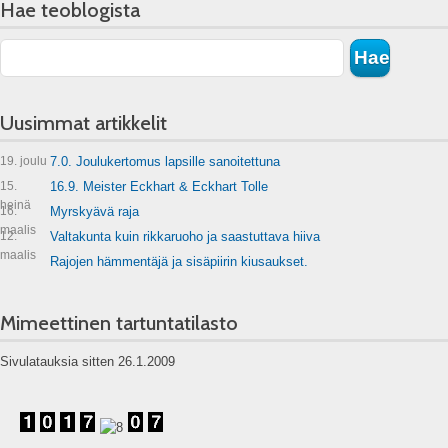
Hae teoblogista
Uusimmat artikkelit
19. joulu
7.0. Joulukertomus lapsille sanoitettuna
15.
16.9. Meister Eckhart & Eckhart Tolle
heinä
16.
Myrskyävä raja
maalis
12.
Valtakunta kuin rikkaruoho ja saastuttava hiiva
maalis
Rajojen hämmentäjä ja sisäpiirin kiusaukset.
Mimeettinen tartuntatilasto
Sivulatauksia sitten 26.1.2009