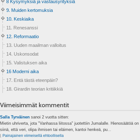
8 Kysymyksiä ja vastausyrityksiä
9. Muiden kertomuksia
10. Keskiaika
11. Renesanssi
12. Reformaatio
13. Uuden maailman valloitus
14. Uskonsodat
15. Valistuksen aika
16 Moderni aika
17. Entä tästä eteenpäin?
18. Girardin teorian kritiikkiä
Viimeisimmät kommentit
Salla Tyrväinen
sanoi
2 vuotta sitten:
Mietin uhriverta, jota "Vanhassa liitossa" juotettiin Jumalalle. Hienosäätöä on
siinä, että veri, olipa ihmisen tai eläimen, kantoi henkeä, pu...
⌊
Painajainen viimeisellä ehtoollisella