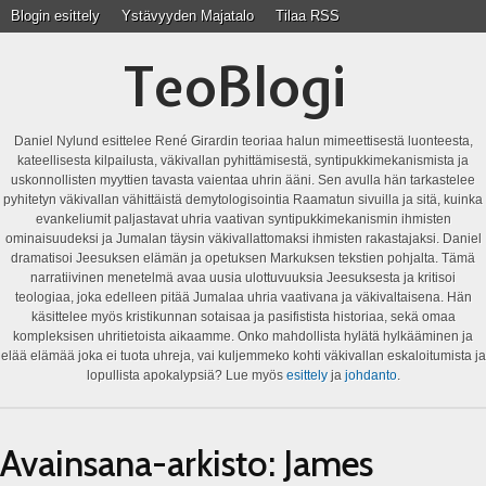
Blogin esittely
Ystävyyden Majatalo
Tilaa RSS
TeoBlogi
Daniel Nylund esittelee René Girardin teoriaa halun mimeettisestä luonteesta,
kateellisesta kilpailusta, väkivallan pyhittämisestä, syntipukkimekanismista ja
uskonnollisten myyttien tavasta vaientaa uhrin ääni. Sen avulla hän tarkastelee
pyhitetyn väkivallan vähittäistä demytologisointia Raamatun sivuilla ja sitä, kuinka
evankeliumit paljastavat uhria vaativan syntipukkimekanismin ihmisten
ominaisuudeksi ja Jumalan täysin väkivallattomaksi ihmisten rakastajaksi. Daniel
dramatisoi Jeesuksen elämän ja opetuksen Markuksen tekstien pohjalta. Tämä
narratiivinen menetelmä avaa uusia ulottuvuuksia Jeesuksesta ja kritisoi
teologiaa, joka edelleen pitää Jumalaa uhria vaativana ja väkivaltaisena. Hän
käsittelee myös kristikunnan sotaisaa ja pasifistista historiaa, sekä omaa
kompleksisen uhritietoista aikaamme. Onko mahdollista hylätä hylkääminen ja
elää elämää joka ei tuota uhreja, vai kuljemmeko kohti väkivallan eskaloitumista ja
lopullista apokalypsiä? Lue myös
esittely
ja
johdanto
.
Avainsana-arkisto:
James