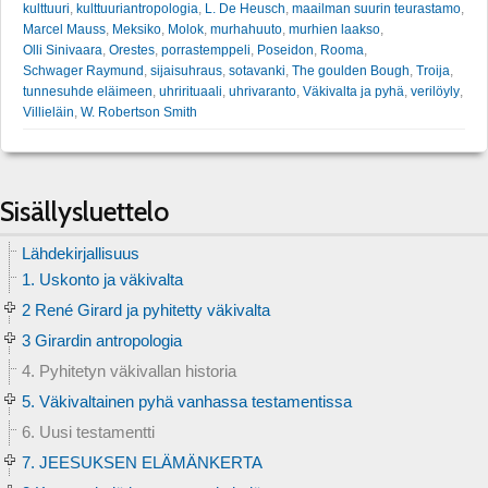
kulttuuri
,
kulttuuriantropologia
,
L. De Heusch
,
maailman suurin teurastamo
,
Marcel Mauss
,
Meksiko
,
Molok
,
murhahuuto
,
murhien laakso
,
Olli Sinivaara
,
Orestes
,
porrastemppeli
,
Poseidon
,
Rooma
,
Schwager Raymund
,
sijaisuhraus
,
sotavanki
,
The goulden Bough
,
Troija
,
tunnesuhde eläimeen
,
uhrirituaali
,
uhrivaranto
,
Väkivalta ja pyhä
,
verilöyly
,
Villieläin
,
W. Robertson Smith
Sisällysluettelo
Lähdekirjallisuus
1. Uskonto ja väkivalta
2 René Girard ja pyhitetty väkivalta
3 Girardin antropologia
4. Pyhitetyn väkivallan historia
5. Väkivaltainen pyhä vanhassa testamentissa
6. Uusi testamentti
7. JEESUKSEN ELÄMÄNKERTA