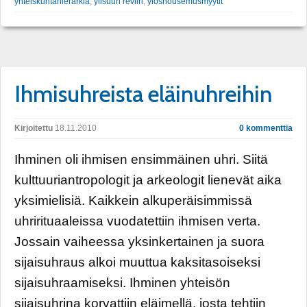
yhteiskuntahierarkia
,
ylisuuri reviiri
,
ylösnousemusmyytit
Ihmisuhreista eläinuhreihin
Kirjoitettu
18.11.2010
0 kommenttia
Ihminen oli ihmisen ensimmäinen uhri. Siitä
kulttuuriantropologit ja arkeologit lienevät aika
yksimielisiä. Kaikkein alkuperäisimmissä
uhrirituaaleissa vuodatettiin ihmisen verta.
Jossain vaiheessa yksinkertainen ja suora
sijaisuhraus alkoi muuttua kaksitasoiseksi
sijaisuhraamiseksi. Ihminen yhteisön
sijaisuhrina korvattiin eläimellä, josta tehtiin