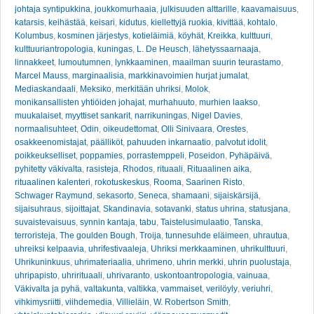
johtaja syntipukkina
,
joukkomurhaaia
,
julkisuuden alttarille
,
kaavamaisuus
,
katarsis
,
keihästää
,
keisari
,
kidutus
,
kiellettyjä ruokia
,
kivittää
,
kohtalo
,
Kolumbus
,
kosminen järjestys
,
kotieläimiä
,
köyhät
,
Kreikka
,
kulttuuri
,
kulttuuriantropologia
,
kuningas
,
L. De Heusch
,
lähetyssaarnaaja
,
linnakkeet
,
lumoutumnen
,
lynkkaaminen
,
maailman suurin teurastamo
,
Marcel Mauss
,
marginaalisia
,
markkinavoimien hurjat jumalat
,
Mediaskandaali
,
Meksiko
,
merkitään uhriksi
,
Molok
,
monikansallisten yhtiöiden johajat
,
murhahuuto
,
murhien laakso
,
muukalaiset
,
myyttiset sankarit
,
narrikuningas
,
Nigel Davies
,
normaalisuhteet
,
Odin
,
oikeudettomat
,
Olli Sinivaara
,
Orestes
,
osakkeenomistajat
,
päälliköt
,
pahuuden inkarnaatio
,
palvotut idolit
,
poikkeukselliset
,
poppamies
,
porrastemppeli
,
Poseidon
,
Pyhäpäivä
,
pyhitetty väkivalta
,
rasisteja
,
Rhodos
,
rituaali
,
Rituaalinen aika
,
rituaalinen kalenteri
,
rokotuskeskus
,
Rooma
,
Saarinen Risto
,
Schwager Raymund
,
sekasorto
,
Seneca
,
shamaani
,
sijaiskärsijä
,
sijaisuhraus
,
sijoittajat
,
Skandinavia
,
sotavanki
,
status uhrina
,
statusjana
,
suvaistevaisuus
,
synnin kantaja
,
tabu
,
Taistelusimulaatio
,
Tanska
,
terroristeja
,
The goulden Bough
,
Troija
,
tunnesuhde eläimeen
,
uhrautua
,
uhreiksi kelpaavia
,
uhrifestivaaleja
,
Uhriksi merkkaaminen
,
uhrikulttuuri
,
Uhrikuninkuus
,
uhrimateriaalia
,
uhrimeno
,
uhrin merkki
,
uhrin puolustaja
,
uhripapisto
,
uhrirituaali
,
uhrivaranto
,
uskontoantropologia
,
vainuaa
,
Väkivalta ja pyhä
,
valtakunta
,
valtikka
,
vammaiset
,
verilöyly
,
veriuhri
,
vihkimysriitti
,
viihdemedia
,
Villieläin
,
W. Robertson Smith
,