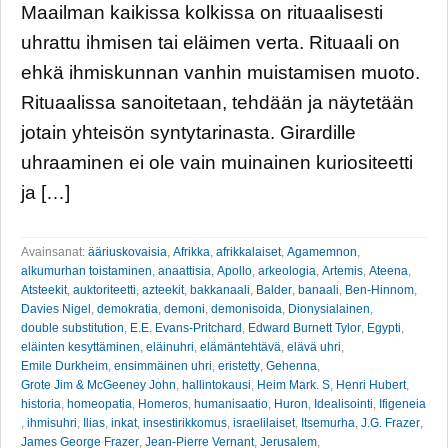
Maailman kaikissa kolkissa on rituaalisesti
uhrattu ihmisen tai eläimen verta. Rituaali on
ehkä ihmiskunnan vanhin muistamisen muoto.
Rituaalissa sanoitetaan, tehdään ja näytetään
jotain yhteisön syntytarinasta. Girardille
uhraaminen ei ole vain muinainen kuriositeetti
ja […]
Avainsanat:
ääriuskovaisia
,
Afrikka
,
afrikkalaiset
,
Agamemnon
,
alkumurhan toistaminen
,
anaattisia
,
Apollo
,
arkeologia
,
Artemis
,
Ateena
,
Atsteekit
,
auktoriteetti
,
azteekit
,
bakkanaali
,
Balder
,
banaali
,
Ben-Hinnom
,
Davies Nigel
,
demokratia
,
demoni
,
demonisoida
,
Dionysialainen
,
double substitution
,
E.E. Evans-Pritchard
,
Edward Burnett Tylor
,
Egypti
,
eläinten kesyttäminen
,
eläinuhri
,
elämäntehtävä
,
elävä uhri
,
Emile Durkheim
,
ensimmäinen uhri
,
eristetty
,
Gehenna
,
Grote Jim & McGeeney John
,
hallintokausi
,
Heim Mark. S
,
Henri Hubert
,
historia
,
homeopatia
,
Homeros
,
humanisaatio
,
Huron
,
Idealisointi
,
Ifigeneia
,
ihmisuhri
,
Ilias
,
inkat
,
insestirikkomus
,
israelilaiset
,
Itsemurha
,
J.G. Frazer
,
James George Frazer
,
Jean-Pierre Vernant
,
Jerusalem
,