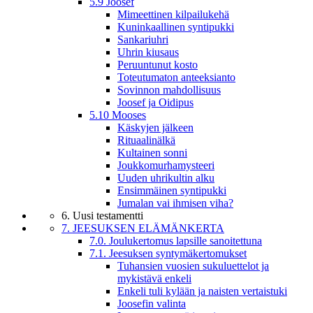
5.9 Joosef
Mimeettinen kilpailukehä
Kuninkaallinen syntipukki
Sankariuhri
Uhrin kiusaus
Peruuntunut kosto
Toteutumaton anteeksianto
Sovinnon mahdollisuus
Joosef ja Oidipus
5.10 Mooses
Käskyjen jälkeen
Rituaalinälkä
Kultainen sonni
Joukkomurhamysteeri
Uuden uhrikultin alku
Ensimmäinen syntipukki
Jumalan vai ihmisen viha?
6. Uusi testamentti
7. JEESUKSEN ELÄMÄNKERTA
7.0. Joulukertomus lapsille sanoitettuna
7.1. Jeesuksen syntymäkertomukset
Tuhansien vuosien sukuluettelot ja
mykistävä enkeli
Enkeli tuli kylään ja naisten vertaistuki
Joosefin valinta