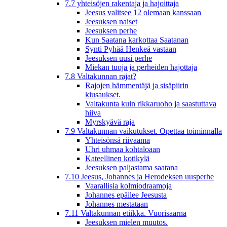
7.7 yhteisöjen rakentaja ja hajoittaja
Jeesus valitsee 12 olemaan kanssaan
Jeesuksen naiset
Jeesuksen perhe
Kun Saatana karkottaa Saatanan
Synti Pyhää Henkeä vastaan
Jeesuksen uusi perhe
Miekan tuoja ja perheiden hajottaja
7.8 Valtakunnan rajat?
Rajojen hämmentäjä ja sisäpiirin
kiusaukset.
Valtakunta kuin rikkaruoho ja saastuttava
hiiva
Myrskyävä raja
7.9 Valtakunnan vaikutukset. Opettaa toiminnalla
Yhteisönsä riivaama
Uhri uhmaa kohtaloaan
Kateellinen kotikylä
Jeesuksen paljastama saatana
7.10 Jeesus, Johannes ja Herodeksen uusperhe
Vaarallisia kolmiodraamoja
Johannes epäilee Jeesusta
Johannes mestataan
7.11 Valtakunnan etiikka. Vuorisaarna
Jeesuksen mielen muutos.