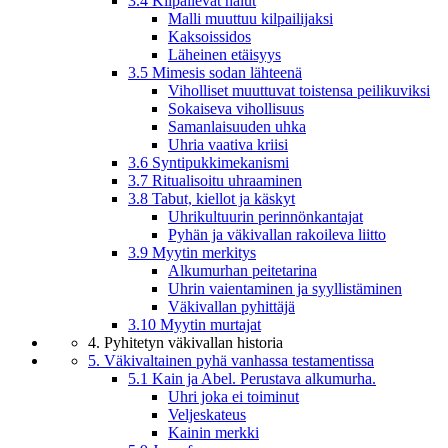
3.4 Kilpailevat halut
Malli muuttuu kilpailijaksi
Kaksoissidos
Läheinen etäisyys
3.5 Mimesis sodan lähteenä
Viholliset muuttuvat toistensa peilikuviksi
Sokaiseva vihollisuus
Samanlaisuuden uhka
Uhria vaativa kriisi
3.6 Syntipukkimekanismi
3.7 Ritualisoitu uhraaminen
3.8 Tabut, kiellot ja käskyt
Uhrikultuurin perinnönkantajat
Pyhän ja väkivallan rakoileva liitto
3.9 Myytin merkitys
Alkumurhan peitetarina
Uhrin vaientaminen ja syyllistäminen
Väkivallan pyhittäjä
3.10 Myytin murtajat
4. Pyhitetyn väkivallan historia
5. Väkivaltainen pyhä vanhassa testamentissa
5.1 Kain ja Abel. Perustava alkumurha.
Uhri joka ei toiminut
Veljeskateus
Kainin merkki