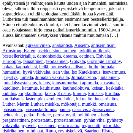
epäilystensä ja valintojensa kautta uuden ajan humanisti, naimisissa
oleva, silloin tällöin reippaasti ryypiskelevä hengenmies, joka otti
vapaudekseen tehdä teologiaa keneltäkään lupaa kysymättä.
Lutherista tuli maailmanhistorian ensimmäinen bestsellerkirjailija.
Hänen etuoikeuksiinsa kuului, ettei hänen tarvinnut viettää suurinta
osaa työajastaan kirjojensa paikallismarkkinointiin. 1500-luvun
alussa länsimaisen sivistyksen viisaus mahtui muutamaan […]
Avainsanat:
agressiivinen
,
anabaptisti
,
Anselm
,
antisemitismi
,
Armstrong Karen
,
aseiden siunaaminen
,
avioliiton rikkoja
,
bestsellerkirjailija
,
demonisoida
,
draama
,
eettinen
,
Esivalta
,
Eurooppa
,
fanaattinen
,
feodaalinen
,
Golgata
,
Gorringe Timothy
,
hakata kappaleiksi
,
hellä
,
homoseksuaalisuus
,
hullu
,
humala
,
humanisti
,
hyvä väkivalta
,
isän viha
,
Iso Katekismus
,
itsevarmuus
,
järjestys
,
Jumala
,
Jumalan väkivalta
,
Jumalan viha
,
juutalainen
,
juutalaisvastaisuus
,
kaaos
,
kansanmurha
,
kapinoida
,
kasvattaja
,
katolinen
,
katumus
,
kauhistutta
,
kauhuelokuva
,
keisari
,
keskiaika
,
kidutus
,
kirjakulttuuri
,
kosto
,
Kristus
,
kunnia
,
kuristaa
,
kurittaa
,
kuuliaisuus
,
lasten piekseminen
,
latina
,
lukutaito
,
luostarilaitos
,
Luther
,
Martin Luther
,
miekka
,
mököttäjä
,
munkki
,
omaisuus
,
pääsiäinen
,
pääsiäiskertomus
,
panna
,
passiivis-agressiivinen
,
peitetarina
,
pelko
,
Perkele
,
perusmyytti
,
poliittinen taistelu
,
pragmaattinen
,
protestantti
,
protestanttinen
,
pyhän viha
,
pyhitetty
väkivalta
,
pyöveli
,
rasistinen
,
reformaatio
,
regimentti
,
retoriikka
,
ristiriitainen
,
ruhtinaat
,
Rutto
,
ryypiskelevä
,
Saarinen Risto
,