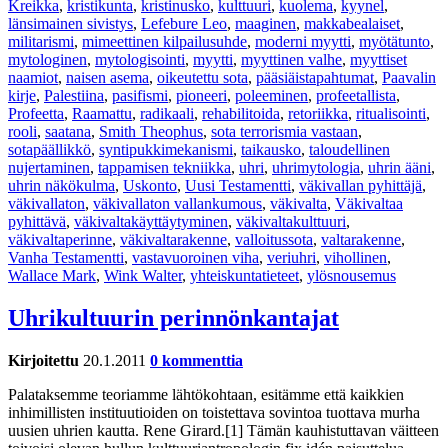
Kreikka
,
kristikunta
,
kristinusko
,
kulttuuri
,
kuolema
,
kyynel
,
länsimainen sivistys
,
Lefebure Leo
,
maaginen
,
makkabealaiset
,
militarismi
,
mimeettinen kilpailusuhde
,
moderni myytti
,
myötätunto
,
mytologinen
,
mytologisointi
,
myytti
,
myyttinen valhe
,
myyttiset
naamiot
,
naisen asema
,
oikeutettu sota
,
pääsiäistapahtumat
,
Paavalin
kirje
,
Palestiina
,
pasifismi
,
pioneeri
,
poleeminen
,
profeetallista
,
Profeetta
,
Raamattu
,
radikaali
,
rehabilitoida
,
retoriikka
,
ritualisointi
,
rooli
,
saatana
,
Smith Theophus
,
sota terrorismia vastaan
,
sotapäällikkö
,
syntipukkimekanismi
,
taikausko
,
taloudellinen
nujertaminen
,
tappamisen tekniikka
,
uhri
,
uhrimytologia
,
uhrin ääni
,
uhrin näkökulma
,
Uskonto
,
Uusi Testamentti
,
väkivallan pyhittäjä
,
väkivallaton
,
väkivallaton vallankumous
,
väkivalta
,
Väkivaltaa
pyhittävä
,
väkivaltakäyttäytyminen
,
väkivaltakulttuuri
,
väkivaltaperinne
,
väkivaltarakenne
,
valloitussota
,
valtarakenne
,
Vanha Testamentti
,
vastavuoroinen viha
,
veriuhri
,
vihollinen
,
Wallace Mark
,
Wink Walter
,
yhteiskuntatieteet
,
ylösnousemus
Uhrikultuurin perinnönkantajat
Kirjoitettu
20.1.2011
0 kommenttia
Palataksemme teoriamme lähtökohtaan, esitämme että kaikkien
inhimillisten instituutioiden on toistettava sovintoa tuottava murha
uusien uhrien kautta. Rene Girard.[1] Tämän kauhistuttavan väitteen