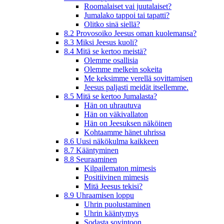
Roomalaiset vai juutalaiset?
Jumalako tappoi tai tapatti?
Olitko sinä siellä?
8.2 Provosoiko Jeesus oman kuolemansa?
8.3 Miksi Jeesus kuoli?
8.4 Mitä se kertoo meistä?
Olemme osallisia
Olemme melkein sokeita
Me keksimme verellä sovittamisen
Jeesus paljasti meidät itsellemme.
8.5 Mitä se kertoo Jumalasta?
Hän on uhrautuva
Hän on väkivallaton
Hän on Jeesuksen näköinen
Kohtaamme hänet uhrissa
8.6 Uusi näkökulma kaikkeen
8.7 Kääntyminen
8.8 Seuraaminen
Kilpailematon mimesis
Positiivinen mimesis
Mitä Jeesus tekisi?
8.9 Uhraamisen loppu
Uhrin puolustaminen
Uhrin kääntymys
Sodasta sovintoon