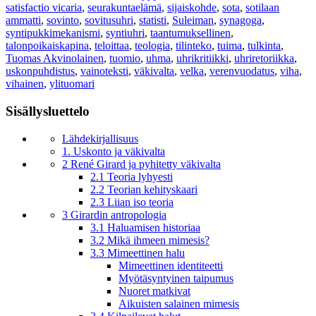
satisfactio vicaria
,
seurakuntaelämä
,
sijaiskohde
,
sota
,
sotilaan
ammatti
,
sovinto
,
sovitusuhri
,
statisti
,
Suleiman
,
synagoga
,
syntipukkimekanismi
,
syntiuhri
,
taantumuksellinen
,
talonpoikaiskapina
,
teloittaa
,
teologia
,
tilinteko
,
tuima
,
tulkinta
,
Tuomas Akvinolainen
,
tuomio
,
uhma
,
uhrikritiikki
,
uhriretoriikka
,
uskonpuhdistus
,
vainoteksti
,
väkivalta
,
velka
,
verenvuodatus
,
viha
,
vihainen
,
ylituomari
Sisällysluettelo
Lähdekirjallisuus
1. Uskonto ja väkivalta
2 René Girard ja pyhitetty väkivalta
2.1 Teoria lyhyesti
2.2 Teorian kehityskaari
2.3 Liian iso teoria
3 Girardin antropologia
3.1 Haluamisen historiaa
3.2 Mikä ihmeen mimesis?
3.3 Mimeettinen halu
Mimeettinen identiteetti
Myötäsyntyinen taipumus
Nuoret matkivat
Aikuisten salainen mimesis