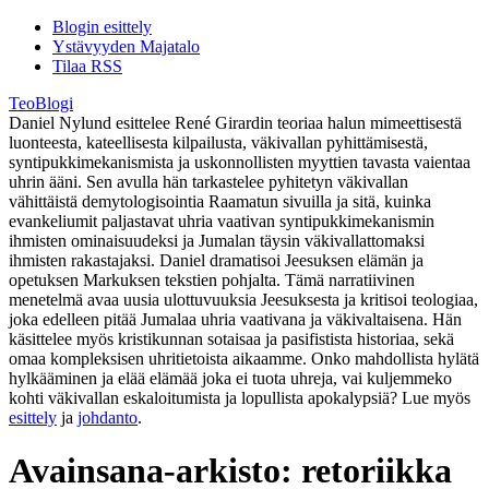
Blogin esittely
Ystävyyden Majatalo
Tilaa RSS
TeoBlogi
Daniel Nylund esittelee René Girardin teoriaa halun mimeettisestä
luonteesta, kateellisesta kilpailusta, väkivallan pyhittämisestä,
syntipukkimekanismista ja uskonnollisten myyttien tavasta vaientaa
uhrin ääni. Sen avulla hän tarkastelee pyhitetyn väkivallan
vähittäistä demytologisointia Raamatun sivuilla ja sitä, kuinka
evankeliumit paljastavat uhria vaativan syntipukkimekanismin
ihmisten ominaisuudeksi ja Jumalan täysin väkivallattomaksi
ihmisten rakastajaksi. Daniel dramatisoi Jeesuksen elämän ja
opetuksen Markuksen tekstien pohjalta. Tämä narratiivinen
menetelmä avaa uusia ulottuvuuksia Jeesuksesta ja kritisoi teologiaa,
joka edelleen pitää Jumalaa uhria vaativana ja väkivaltaisena. Hän
käsittelee myös kristikunnan sotaisaa ja pasifistista historiaa, sekä
omaa kompleksisen uhritietoista aikaamme. Onko mahdollista hylätä
hylkääminen ja elää elämää joka ei tuota uhreja, vai kuljemmeko
kohti väkivallan eskaloitumista ja lopullista apokalypsiä? Lue myös
esittely
ja
johdanto
.
Avainsana-arkisto:
retoriikka