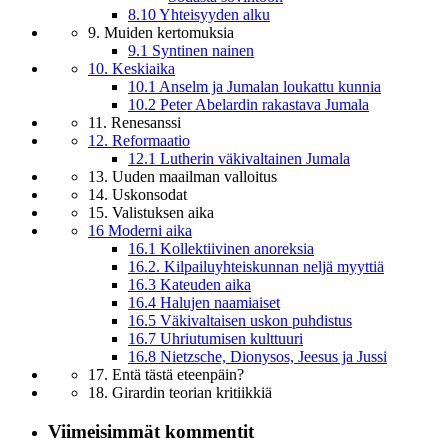
8.10 Yhteisyyden alku
9. Muiden kertomuksia
9.1 Syntinen nainen
10. Keskiaika
10.1 Anselm ja Jumalan loukattu kunnia
10.2 Peter Abelardin rakastava Jumala
11. Renesanssi
12. Reformaatio
12.1 Lutherin väkivaltainen Jumala
13. Uuden maailman valloitus
14. Uskonsodat
15. Valistuksen aika
16 Moderni aika
16.1 Kollektiivinen anoreksia
16.2. Kilpailuyhteiskunnan neljä myyttiä
16.3 Kateuden aika
16.4 Halujen naamiaiset
16.5 Väkivaltaisen uskon puhdistus
16.7 Uhriutumisen kulttuuri
16.8 Nietzsche, Dionysos, Jeesus ja Jussi
17. Entä tästä eteenpäin?
18. Girardin teorian kritiikkiä
Viimeisimmät kommentit