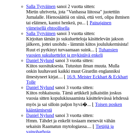
Salla Tyrväinen
sanoi
2 vuotta sitten:
Mietin uhriverta, jota "Vanhassa liitossa" juotettiin
Jumalalle. Hienosäätöä on siinä, että veri, olipa ihmisen
tai eläimen, kantoi henkeä, pu...
⌊
Painajainen
viimeisellä ehtoollisella
Salla Tyrväinen
sanoi
3 vuotta sitten:
Kirjoitan tämän jo sukuluetteloja käsittelevän jakson
jälkeen, jottei unohdu - lämmin kiitos joululukemisista!
Ruut ei pyrkinyt turvaamaan suink...
⌊
Tuhansien
vuosien sukuluettelot ja mykistävä enkeli
Daniel Nylund
sanoi
3 vuotta sitten:
Kiitos suosituksesta. Tutustun ilman muuta. Mulla
onkin luultavasti kaikki muut Girardin englanniksi
ilmestyneet kirjat....
⌊
16.9. Meister Eckhart & Eckhart
Tolle
Daniel Nylund
sanoi
3 vuotta sitten:
Kiitos rohkaisusta. Tämä artikkeli julkaistiin joskus
vuosia sitten kopulukiusaamista käsittelevässä lehdessä
myös ja sai silloin paljon hyvä�...
⌊
Toisen posken
kääntämisestä
Daniel Nylund
sanoi
3 vuotta sitten:
Hmm. Tähdet ja enkelit tosiaam menevät vähän
sekaisin Raamatun mytologiassa....
⌊
Tietäjiä ja
vainoharhoja