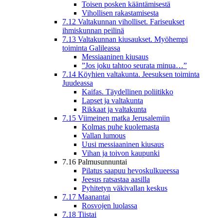
Toisen posken kääntämisestä
Vihollisen rakastamisesta
7.12 Valtakunnan viholliset. Fariseukset
ihmiskunnan peilinä
7.13 Valtakunnan kiusaukset. Myöhempi
toiminta Galileassa
Messiaaninen kiusaus
”Jos joku tahtoo seurata minua…”
7.14 Köyhien valtakunta. Jeesuksen toiminta
Juudeassa
Kaifas. Täydellinen poliitikko
Lapset ja valtakunta
Rikkaat ja valtakunta
7.15 Viimeinen matka Jerusalemiin
Kolmas puhe kuolemasta
Vallan lumous
Uusi messiaaninen kiusaus
Vihan ja toivon kaupunki
7.16 Palmusunnuntai
Pilatus saapuu hevoskulkueessa
Jeesus ratsastaa aasilla
Pyhitetyn väkivallan keskus
7.17 Maanantai
Rosvojen luolassa
7.18 Tiistai