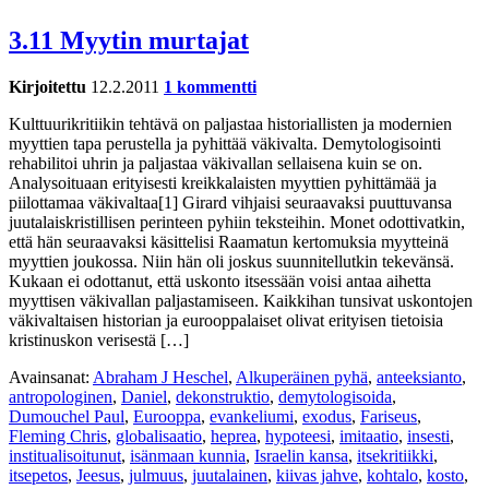
3.11 Myytin murtajat
Kirjoitettu
12.2.2011
1 kommentti
Kulttuurikritiikin tehtävä on paljastaa historiallisten ja modernien
myyttien tapa perustella ja pyhittää väkivalta. Demytologisointi
rehabilitoi uhrin ja paljastaa väkivallan sellaisena kuin se on.
Analysoituaan erityisesti kreikkalaisten myyttien pyhittämää ja
piilottamaa väkivaltaa[1] Girard vihjaisi seuraavaksi puuttuvansa
juutalaiskristillisen perinteen pyhiin teksteihin. Monet odottivatkin,
että hän seuraavaksi käsittelisi Raamatun kertomuksia myytteinä
myyttien joukossa. Niin hän oli joskus suunnitellutkin tekevänsä.
Kukaan ei odottanut, että uskonto itsessään voisi antaa aihetta
myyttisen väkivallan paljastamiseen. Kaikkihan tunsivat uskontojen
väkivaltaisen historian ja eurooppalaiset olivat erityisen tietoisia
kristinuskon verisestä […]
Avainsanat:
Abraham J Heschel
,
Alkuperäinen pyhä
,
anteeksianto
,
antropologinen
,
Daniel
,
dekonstruktio
,
demytologisoida
,
Dumouchel Paul
,
Eurooppa
,
evankeliumi
,
exodus
,
Fariseus
,
Fleming Chris
,
globalisaatio
,
heprea
,
hypoteesi
,
imitaatio
,
insesti
,
institualisoitunut
,
isänmaan kunnia
,
Israelin kansa
,
itsekritiikki
,
itsepetos
,
Jeesus
,
julmuus
,
juutalainen
,
kiivas jahve
,
kohtalo
,
kosto
,