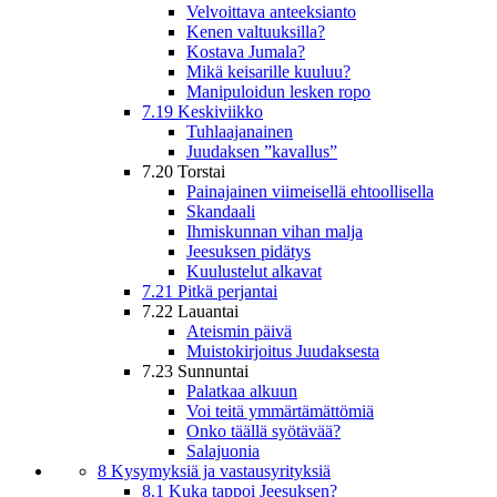
Velvoittava anteeksianto
Kenen valtuuksilla?
Kostava Jumala?
Mikä keisarille kuuluu?
Manipuloidun lesken ropo
7.19 Keskiviikko
Tuhlaajanainen
Juudaksen ”kavallus”
7.20 Torstai
Painajainen viimeisellä ehtoollisella
Skandaali
Ihmiskunnan vihan malja
Jeesuksen pidätys
Kuulustelut alkavat
7.21 Pitkä perjantai
7.22 Lauantai
Ateismin päivä
Muistokirjoitus Juudaksesta
7.23 Sunnuntai
Palatkaa alkuun
Voi teitä ymmärtämättömiä
Onko täällä syötävää?
Salajuonia
8 Kysymyksiä ja vastausyrityksiä
8.1 Kuka tappoi Jeesuksen?