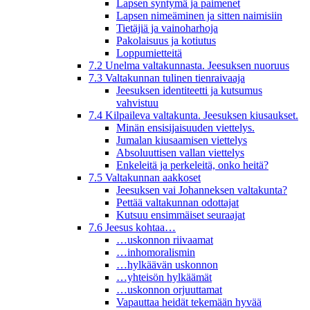
Lapsen syntymä ja paimenet
Lapsen nimeäminen ja sitten naimisiin
Tietäjiä ja vainoharhoja
Pakolaisuus ja kotiutus
Loppumietteitä
7.2 Unelma valtakunnasta. Jeesuksen nuoruus
7.3 Valtakunnan tulinen tienraivaaja
Jeesuksen identiteetti ja kutsumus
vahvistuu
7.4 Kilpaileva valtakunta. Jeesuksen kiusaukset.
Minän ensisijaisuuden viettelys.
Jumalan kiusaamisen viettelys
Absoluuttisen vallan viettelys
Enkeleitä ja perkeleitä, onko heitä?
7.5 Valtakunnan aakkoset
Jeesuksen vai Johanneksen valtakunta?
Pettää valtakunnan odottajat
Kutsuu ensimmäiset seuraajat
7.6 Jeesus kohtaa…
…uskonnon riivaamat
…inhomoralismin
…hylkäävän uskonnon
…yhteisön hylkäämät
…uskonnon orjuuttamat
Vapauttaa heidät tekemään hyvää