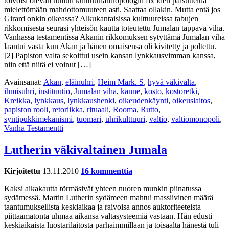
toivoisi olevan hullun kulttuuriantropologin fix idén paisuttelua
mielettömään mahdottomuuteen asti. Saattaa ollakin. Mutta entä jos
Girard onkin oikeassa? Alkukantaisissa kulttuureissa tabujen
rikkomisesta seurasi yhteisön kautta toteutettu Jumalan tappava viha.
Vanhassa testamentissa Akanin rikkomuksen sytyttämä Jumalan viha
laantui vasta kun Akan ja hänen omaisensa oli kivitetty ja poltettu.
[2] Papiston valta sekoittui usein kansan lynkkausvimman kanssa,
niin että niitä ei voinut […]
Avainsanat:
Akan
,
eläinuhri
,
Heim Mark. S
,
hyvä väkivalta
,
ihmisuhri
,
instituutio
,
Jumalan viha
,
kanne
,
kosto
,
kostoretki
,
Kreikka
,
lynkkaus
,
lynkkaushenki
,
oikeudenkäynti
,
oikeuslaitos
,
papiston rooli
,
retoriikka
,
rituaali
,
Rooma
,
Rutto
,
syntipukkimekanismi
,
tuomari
,
uhrikulttuuri
,
valtio
,
valtiomonopoli
,
Vanha Testamentti
Lutherin väkivaltainen Jumala
Kirjoitettu
13.11.2010
16 kommenttia
Kaksi aikakautta törmäsivät yhteen nuoren munkin piinatussa
sydämessä. Martin Lutherin sydämeen mahtui massiivinen määrä
taantumuksellista keskiaikaa ja raivoisa annos auktoriteeteista
piittaamatonta uhmaa aikansa valtasysteemiä vastaan. Hän edusti
keskiaikaista luostarilaitosta parhaimmillaan ja toisaalta hänestä tuli