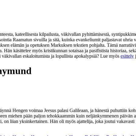
eesta, kateellisesta kilpailusta, väkivallan pyhittämisestä, syntipukkim
isointia Raamatun sivuilla ja sitä, kuinka evankeliumit paljastavat uhr
suksen elämän ja opetuksen Markuksen tekstien pohjalta. Tämä narratiivi
na. Hän käsittelee myös kristikunnan sotaisaa ja pasifistista historiaa,
i väkivallan eskaloitumista ja lopullista apokalypsiä? Lue myös
esittely
Raymund
nä Hengen voimaa Jeesus palasi Galileaan, ja hänestä puhuttiin kohta k
a nuoren miehen pään paljon tehokkaammin kuin neljänkymmenen päivän 
sti, on liian yksinkertainen. Hän oli myös ajattelija, joka joutui vakav