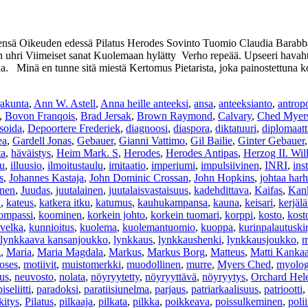
sä Oikeuden edessä Pilatus Herodes Sovinto Tuomio Claudia Barabb
uhri Viimeiset sanat Kuolemaan hylätty Verho repeää. Upseeri havahtuu
na. Minä en tunne sitä miestä Kertomus Pietarista, joka painostettuna ko
rakunta
,
Ann W. Astell
,
Anna heille anteeksi
,
ansa
,
anteeksianto
,
antrop
,
Bovon Franqois
,
Brad Jersak
,
Brown Raymond
,
Calvary
,
Ched Myer
soida
,
Depoortere Frederiek
,
diagnoosi
,
diaspora
,
diktatuuri
,
diplomaatt
ea
,
Gardell Jonas
,
Gebauer
,
Gianni Vattimo
,
Gil Bailie
,
Ginter Gebauer
ta
,
häväistys
,
Heim Mark. S
,
Herodes
,
Herodes Antipas
,
Herzog II. Wil
lu
,
illuusio
,
ilmoitustaulu
,
imitaatio
,
imperiumi
,
impulsiivinen
,
INRI
,
ins
s
,
Johannes Kastaja
,
John Dominic Crossan
,
John Hopkins
,
johtaa har
inen
,
Juudas
,
juutalainen
,
juutalaisvastaisuus
,
kadehdittava
,
Kaifas
,
Kank
u
,
kateus
,
katkera itku
,
katumus
,
kauhukampansa
,
kauna
,
keisari
,
kerjäl
ompassi
,
koominen
,
korkein johto
,
korkein tuomari
,
korppi
,
kosto
,
kost
velka
,
kunnioitus
,
kuolema
,
kuolemantuomio
,
kuoppa
,
kurinpalautuskir
lynkkaava kansanjoukko
,
lynkkaus
,
lynkkaushenki
,
lynkkausjoukko
,
m
g
,
Maria
,
Maria Magdala
,
Markus
,
Markus Borg
,
Matteus
,
Matti Kanka
oses
,
motiivit
,
muistomerkki
,
muodollinen
,
murre
,
Myers Ched
,
myolog
us
,
neuvosto
,
nolata
,
nöyryytetty
,
nöyryyttävä
,
nöyryytys
,
Orchard Hel
iseliitti
,
paradoksi
,
paratiisiunelma
,
parjaus
,
patriarkaalisuus
,
patriootti
,
kitys
,
Pilatus
,
pilkaaja
,
pilkata
,
pilkka
,
poikkeava
,
poissulkeminen
,
polii