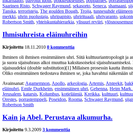
inkarnaatio
,
palvotut idolit
,
poikkeukselliset
,
poppamies
,
porrastemppe
Saarinen Risto
,
Schwager Raymund
,
sekasorto
,
Seneca
,
shamaani
,
si
Tanska
,
terroristeja
,
The goulden Bough
,
Troija
,
tunnesuhde eläimeen
merkki
,
uhrin puolustaja
,
uhripapisto
,
uhrirituaali
,
uhrivaranto
,
uskont
Robertson Smith
,
yhteiskuntahierarkia
,
ylisuuri reviiri
,
ylösnousemusm
Ihmisuhreista eläinuhreihin
Kirjoitettu
18.11.2010
0 kommenttia
Ihminen oli ihmisen ensimmäinen uhri. Siitä kulttuuriantropologit ja a
ja suora sijaisuhraus alkoi muuttua kaksitasoiseksi sijaisuhraamiseksi. 
sijaisuudeksi (double substitution)[1] Millaisen prosessin kautta ihmisu
Oliko ensimmäinen tiedostava ihminen se, joka havahtui näkemään uhr
Avainsanat:
Agamemnon
,
Apollo
,
arkeologia
,
Artemis
,
Atsteekit
,
bakk
eläinuhri
,
Emile Durkheim
,
ensimmäinen uhri
,
Gehenna
,
Heim Mark.
Jerusalem
,
katarsis
,
Kolumbus
,
kotieläimiä
,
Kreikka
,
kulttuuri
,
kulttuu
Orestes
,
porrastemppeli
,
Poseidon
,
Rooma
,
Schwager Raymund
,
sija
Robertson Smith
Kain ja Abel. Perustava alkumurha.
Kirjoitettu
9.3.2009
3 kommenttia