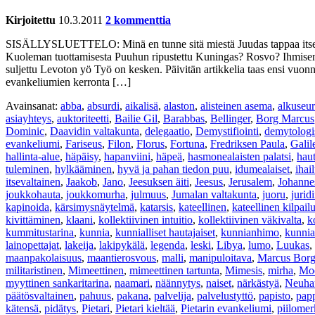
Kirjoitettu
10.3.2011
2 kommenttia
SISÄLLYSLUETTELO: Minä en tunne sitä miestä Juudas tappaa itsen
Kuoleman tuottamisesta Puuhun ripustettu Kuningas? Rosvo? Ihmisen 
suljettu Levoton yö Työ on kesken. Päivitän artikkelia taas ensi vuon
evankeliumien kerronta […]
Avainsanat:
abba
,
absurdi
,
aikalisä
,
alaston
,
alisteinen asema
,
alkuseu
asiayhteys
,
auktoriteetti
,
Bailie Gil
,
Barabbas
,
Bellinger
,
Borg Marcus
Dominic
,
Daavidin valtakunta
,
delegaatio
,
Demystifiointi
,
demytologi
evankeliumi
,
Fariseus
,
Filon
,
Florus
,
Fortuna
,
Fredriksen Paula
,
Galil
hallinta-alue
,
häpäisy
,
hapanviini
,
häpeä
,
hasmonealaisten palatsi
,
hau
tuleminen
,
hylkääminen
,
hyvä ja pahan tiedon puu
,
idumealaiset
,
ihai
itsevaltainen
,
Jaakob
,
Jano
,
Jeesuksen äiti
,
Jeesus
,
Jerusalem
,
Johanne
joukkohauta
,
joukkomurha
,
julmuus
,
Jumalan valtakunta
,
juoru
,
jurid
kapinoida
,
kärsimysnäytelmä
,
katarsis
,
kateellinen
,
kateellinen kilpail
kivittäminen
,
klaani
,
kollektiivinen intuitio
,
kollektiivinen väkivalta
,
k
kummitustarina
,
kunnia
,
kunnialliset hautajaiset
,
kunnianhimo
,
kunnia
lainopettajat
,
lakeija
,
lakipykälä
,
legenda
,
leski
,
Libya
,
lumo
,
Luukas
,
maanpakolaisuus
,
maantierosvous
,
malli
,
manipuloitava
,
Marcus Bor
militaristinen
,
Mimeettinen
,
mimeettinen tartunta
,
Mimesis
,
mirha
,
Mo
myyttinen sankaritarina
,
naamari
,
näännytys
,
naiset
,
närkästyä
,
Neuha
päätösvaltainen
,
pahuus
,
pakana
,
palvelija
,
palvelustyttö
,
papisto
,
papp
kätensä
,
pidätys
,
Pietari
,
Pietari kieltää
,
Pietarin evankeliumi
,
piilomer