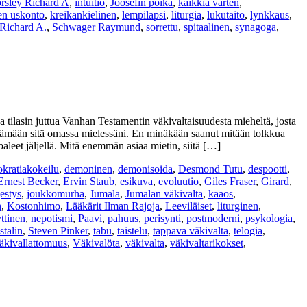
rsley Richard A
,
intuitio
,
Joosefin poika
,
kaikkia varten
,
en uskonto
,
kreikankielinen
,
lempilapsi
,
liturgia
,
lukutaito
,
lynkkaus
,
Richard A.
,
Schwager Raymund
,
sorrettu
,
spitaalinen
,
synagoga
,
on a tilasin juttua Vanhan Testamentin väkivaltaisuudesta mieheltä, josta
yöstämään sitä omassa mielessäni. En minäkään saanut mitään tolkkua
aleet jäljellä. Mitä enemmän asiaa mietin, siitä […]
kratiakokeilu
,
demoninen
,
demonisoida
,
Desmond Tutu
,
despootti
,
Ernest Becker
,
Ervin Staub
,
esikuva
,
evoluutio
,
Giles Fraser
,
Girard
,
jestys
,
joukkomurha
,
Jumala
,
Jumalan väkivalta
,
kaaos
,
h
,
Kostonhimo
,
Lääkärit Ilman Rajoja
,
Leeviläiset
,
liturginen
,
ttinen
,
nepotismi
,
Paavi
,
pahuus
,
perisynti
,
postmoderni
,
psykologia
,
stalin
,
Steven Pinker
,
tabu
,
taistelu
,
tappava väkivalta
,
telogia
,
äkivallattomuus
,
Väkivalöta
,
väkivalta
,
väkivaltarikokset
,