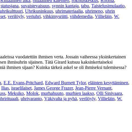
,
Rituaalinen aika
,
rituaalinen kalenteri
,
rokotuskeskus
,
Rooma
,
,
statusjana
,
suvaistevaisuus
,
synnin kantaja
,
tabu
,
Taistelusimulaatio
,
uhrikulttuuri
,
Uhrikuninkuus
,
uhrimateriaalia
,
uhrimeno
,
uhrin
set
,
verilöyly
,
veriuhri
,
vihkimysriitti
,
viihdemedia
,
Villieläin
,
W.
aaleissa vuodatettiin ihmisen verta. Jossain vaiheessa yksinkertainen
äisen ihmisuhrin sijainen. Tätä Girard kutsuu kaksinkertaiseksi
äimiä ihmisen sijaan? Kuinka tärkeä askel se oli ihmiseksi tulemisessa?
n
,
E.E. Evans-Pritchard
,
Edward Burnett Tylor
,
eläinten kesyttäminen
,
,
Ilias
,
israelilaiset
,
James George Frazer
,
Jean-Pierre Vernant
,
uss
,
Meksiko
,
Molok
,
murhahuuto
,
murhien laakso
,
Olli Sinivaara
,
hrirituaali
,
uhrivaranto
,
Väkivalta ja pyhä
,
verilöyly
,
Villieläin
,
W.