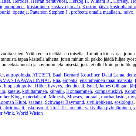
laiset
,
Herodes
,
Herran riemuvuosi
,
Herzog II. William R.
,
Horsley
,
Ho
irjanoppineet
,
kostaminen
,
kostava jumala
,
Koston päivä
,
kostonhaluin
punki
,
opettaja
,
Patterson Stephen J.
,
profeetta omalla maallaan.
,
raivo
,
 vuotta sitten. Yritin ensin teettää sen toisella. Toimitin kirjasarjaa joh
tuntuista tapaa käsitellä aihetta, joten minun oli pakko jäädä hiljaa t
anteeksiannosta ja sovinnon tekemisestä, josta ei ollut kuin perintökapp
er
,
antropologia
,
ATEISTI
,
Baal
,
Bernard Kouchner
,
Dalai Lama
,
demo
ÄMÄNTAPAVALINNAT
,
Elia
,
empatia
,
ensimmäinen maailmansota
,
k
,
hippisukupolvi
,
Hitler
,
hyvyys
,
identiteetti
,
Israel
,
James Gilligan
,
jär
ilu
,
kateus
,
kiduttaminen
,
kilpailu
,
Kohtaaminen
,
kompastuskivi
,
Kora
uther King
,
materialismi
,
Mimesis
,
Mooses
,
moraali
,
murhatilastot
,
myy
ooman Klubi
,
saatana
,
Schwager Raymund
,
siviilirohkeus
,
sosiologia
,
i
,
uhrirituaali
,
uskonsodat
,
Uusi Testamentti
,
väkivallan pyhittäminen
,
v
er Wink
,
World Wision