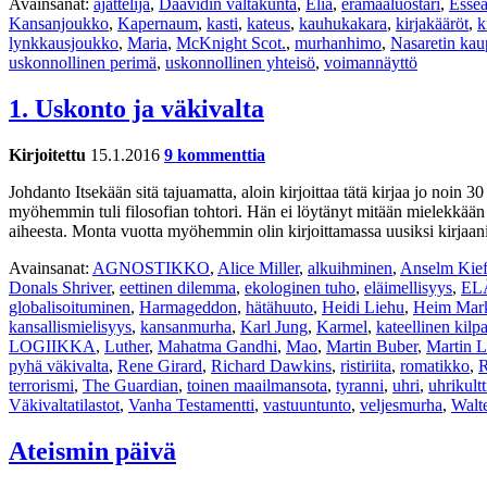
Avainsanat:
ajattelija
,
Daavidin valtakunta
,
Elia
,
erämaaluostari
,
Essea
Kansanjoukko
,
Kapernaum
,
kasti
,
kateus
,
kauhukakara
,
kirjakääröt
,
k
lynkkausjoukko
,
Maria
,
McKnight Scot.
,
murhanhimo
,
Nasaretin kau
uskonnollinen perimä
,
uskonnollinen yhteisö
,
voimannäyttö
1. Uskonto ja väkivalta
Kirjoitettu
15.1.2016
9 kommenttia
Johdanto Itsekään sitä tajuamatta, aloin kirjoittaa tätä kirjaa jo noin 30
myöhemmin tuli filosofian tohtori. Hän ei löytänyt mitään mielekkään 
aiheesta. Monta vuotta myöhemmin olin kirjoittamassa uusiksi kirjaani 
Avainsanat:
AGNOSTIKKO
,
Alice Miller
,
alkuihminen
,
Anselm Kief
Donals Shriver
,
eettinen dilemma
,
ekologinen tuho
,
eläimellisyys
,
EL
globalisoituminen
,
Harmageddon
,
hätähuuto
,
Heidi Liehu
,
Heim Mar
kansallismielisyys
,
kansanmurha
,
Karl Jung
,
Karmel
,
kateellinen kilpa
LOGIIKKA
,
Luther
,
Mahatma Gandhi
,
Mao
,
Martin Buber
,
Martin L
pyhä väkivalta
,
Rene Girard
,
Richard Dawkins
,
ristiriita
,
romatikko
,
R
terrorismi
,
The Guardian
,
toinen maailmansota
,
tyranni
,
uhri
,
uhrikultt
Väkivaltatilastot
,
Vanha Testamentti
,
vastuuntunto
,
veljesmurha
,
Walt
Ateismin päivä