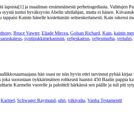
ä lapsista[1] ja maailman ensimmäisestä perhetragediasta. Valittujen Pal
a syystä tuntui hyväksyvän Abelin uhrilahjan, mutta ei hänen. Kiivastuk
ku tappaisi Kainin hänelle kostettaisiin seitsenkertaisesti. Kain rakens
nthony
,
Bruce Vawter
,
Eliade Mircea
,
Golsan Richard
,
Kain
,
kainin mer
isaruskateus
,
syntipukkimekanismi
,
veljeskateus
,
veljesmurha
,
veriuhri
,
allikkosaarnaajana hän osasi ne niin hyvin ettei tarvinnut pyhää kirjaa v
es joka suorastaan öykkärimäisen rohkeasti haastoi 450 Baalin pappia ka
arin Karmelin vuorelle ja paloitteli härkänsä sen päälle ja tuli piti sy
,
Karmel
,
Schwager Raymund
,
uhri
,
väkivalta
,
Vanha Testamentti