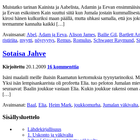
Muistatko tarinan Kainista ja Aabelista, Adamin ja Eevan ensimmäisist
ja Eevan esikoinen Kain suuttui siitä kun Jumala jostain kummallisest
kirosi hänen kulkuriksi maan päällä, mutta uhkasi samalla, että jos jo
teemamme kannalta kaikki […]
Avainsanat:
Abel
,
Adam ja Eeva
,
Alison James
,
Bailie Gil
,
Bartlett A
ristiriita
,
myytti
,
nöyryytys
,
Remus
,
Romulus
,
Schwager Raymund
,
S
Sotaisa Jahve
Kirjoitettu
20.1.2009
16 kommenttia
Isäni maalaili meille iltaisin Raamatun kertomuksia tyynytarinoiksi. Ma
Yksi isän lempisankareista oli profeetta Elia. tuo peloton Jumalan mi
seuraavat: Baalin joukkue vastaan Elia. Kukin joukkue rakensi oman altt
[…]
Avainsanat:
Baal
,
Elia
,
Heim Mark
,
joukkomurha
,
Jumalan väkivalta
Sisällysluettelo
Lähdekirjallisuus
1. Uskonto ja väkivalta