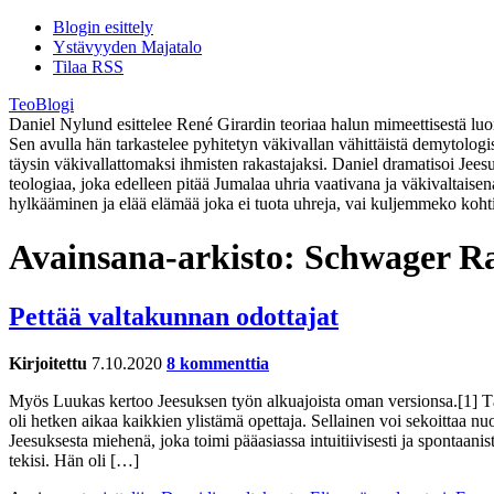
Blogin esittely
Ystävyyden Majatalo
Tilaa RSS
TeoBlogi
Daniel Nylund esittelee René Girardin teoriaa halun mimeettisestä luont
Sen avulla hän tarkastelee pyhitetyn väkivallan vähittäistä demytolog
täysin väkivallattomaksi ihmisten rakastajaksi. Daniel dramatisoi Jee
teologiaa, joka edelleen pitää Jumalaa uhria vaativana ja väkivaltaise
hylkääminen ja elää elämää joka ei tuota uhreja, vai kuljemmeko koht
Avainsana-arkisto:
Schwager 
Pettää valtakunnan odottajat
Kirjoitettu
7.10.2020
8 kommenttia
Myös Luukas kertoo Jeesuksen työn alkuajoista oman versionsa.[1] Täyn
oli hetken aikaa kaikkien ylistämä opettaja. Sellainen voi sekoitta
Jeesuksesta miehenä, joka toimi pääasiassa intuitiivisesti ja spontaani
tekisi. Hän oli […]