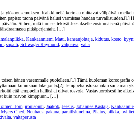
in ja ylösnousemuksen. Kaikki neljä kertojaa ohittavat välipäivän melk
iten papisto tuona päivänä halusi varmistaa haudan turvallisuuden.[1]
päivään. Siihen, mitä ihmiset tekivät Jeesukselle ensimmäisenä päivänä
siäisdraamassa pitkäperjantaita […]
umalanpilkka
,
Kankaanniemi Matti
,
kansanjohtaja
,
kidutus
,
kosto
,
kyyni
ri
,
sapatti
,
Schwager Raymund
,
välipäivä
,
valta
le, toisen hänen vasemmalle puolelleen.[1] Tämä kuoleman koreografia on
yttämään kuninkaan lakeijoilta.[2] Temppeliaristokratiakin sai tämän yk
itti että temppelin hallitsijat olivat rosvoja. Vastavuoroisesti he alkoiv
neet kuin rosvon kimppuun.. […]
olmen Tom
,
ironisointi
,
Jaakob
,
Jeesus
,
Johannes Kastaja
,
Kankaannie
,
Myers Ched
,
Neuhaus
,
pakana
,
paratiisiunelma
,
Pilatus
,
pilkka
,
pyhite
ivalta
,
valtaperusta