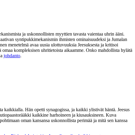
ekanismista ja uskonnollisten myyttien tavasta vaientaa uhrin ääni.
ia vaativan syntipukkimekanismin ihmisten ominaisuudeksi ja Jumalan
nen menetelmä avaa uusia ulottuvuuksia Jeesuksesta ja kritisoi
 sekä omaa kompleksisen uhritietoista aikaamme. Onko mahdollista hylätä
ja
johdanto
.
aikkialla. Hän opetti synagogissa, ja kaikki ylistivät häntä. Jeesus
autiopaastorääkki kaikkine harhoineen ja kiusauksineen. Kuva
asti pohtimaan oman kansansa uskonnollista perimää ja mitä sen kanssa