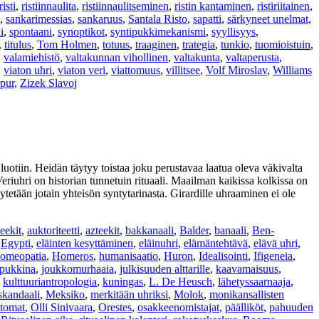
risti
,
ristiinnaulita
,
ristiinnaulitseminen
,
ristin kantaminen
,
ristiriitainen
,
,
sankarimessias
,
sankaruus
,
Santala Risto
,
sapatti
,
särkyneet unelmat
,
i
,
spontaani
,
synoptikot
,
syntipukkimekanismi
,
syyllisyys
,
,
titulus
,
Tom Holmen
,
totuus
,
traaginen
,
trategia
,
tunkio
,
tuomioistuin
,
,
valamiehistö
,
valtakunnan vihollinen
,
valtakunta
,
valtaperusta
,
,
viaton uhri
,
viaton veri
,
viattomuus
,
villitsee
,
Volf Miroslav
,
Williams
pur
,
Zizek Slavoj
luotiin. Heidän täytyy toistaa joku perustavaa laatua oleva väkivalta
riuhri on historian tunnetuin rituaali. Maailman kaikissa kolkissa on
tetään jotain yhteisön syntytarinasta. Girardille uhraaminen ei ole
eekit
,
auktoriteetti
,
azteekit
,
bakkanaali
,
Balder
,
banaali
,
Ben-
,
Egypti
,
eläinten kesyttäminen
,
eläinuhri
,
elämäntehtävä
,
elävä uhri
,
omeopatia
,
Homeros
,
humanisaatio
,
Huron
,
Idealisointi
,
Ifigeneia
,
ipukkina
,
joukkomurhaaia
,
julkisuuden alttarille
,
kaavamaisuus
,
,
kulttuuriantropologia
,
kuningas
,
L. De Heusch
,
lähetyssaarnaaja
,
kandaali
,
Meksiko
,
merkitään uhriksi
,
Molok
,
monikansallisten
ttomat
,
Olli Sinivaara
,
Orestes
,
osakkeenomistajat
,
päälliköt
,
pahuuden