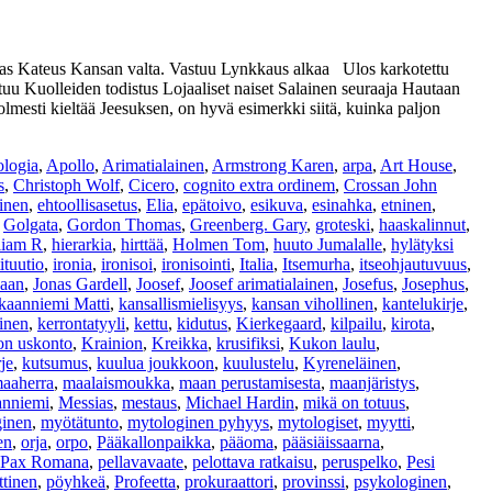
as Kateus Kansan valta. Vastuu Lynkkaus alkaa Ulos karkotettu
 Kuolleiden todistus Lojaaliset naiset Salainen seuraaja Hautaan
lmesti kieltää Jeesuksen, on hyvä esimerkki siitä, kuinka paljon
ologia
,
Apollo
,
Arimatialainen
,
Armstrong Karen
,
arpa
,
Art House
,
s
,
Christoph Wolf
,
Cicero
,
cognito extra ordinem
,
Crossan John
inen
,
ehtoollisasetus
,
Elia
,
epätoivo
,
esikuva
,
esinahka
,
etninen
,
,
Golgata
,
Gordon Thomas
,
Greenberg. Gary
,
groteski
,
haaskalinnut
,
liam R
,
hierarkia
,
hirttää
,
Holmen Tom
,
huuto Jumalalle
,
hylätyksi
tituutio
,
ironia
,
ironisoi
,
ironisointi
,
Italia
,
Itsemurha
,
itseohjautuvuus
,
haan
,
Jonas Gardell
,
Joosef
,
Joosef arimatialainen
,
Josefus
,
Josephus
,
aanniemi Matti
,
kansallismielisyys
,
kansan vihollinen
,
kantelukirje
,
äinen
,
kerrontatyyli
,
kettu
,
kidutus
,
Kierkegaard
,
kilpailu
,
kirota
,
on uskonto
,
Krainion
,
Kreikka
,
krusifiksi
,
Kukon laulu
,
je
,
kutsumus
,
kuulua joukkoon
,
kuulustelu
,
Kyreneläinen
,
aaherra
,
maalaismoukka
,
maan perustamisesta
,
maanjäristys
,
anniemi
,
Messias
,
mestaus
,
Michael Hardin
,
mikä on totuus
,
inen
,
myötätunto
,
mytologinen pyhyys
,
mytologiset
,
myytti
,
en
,
orja
,
orpo
,
Pääkallonpaikka
,
pääoma
,
pääsiäissaarna
,
Pax Romana
,
pellavavaate
,
pelottava ratkaisu
,
peruspelko
,
Pesi
ttinen
,
pöyhkeä
,
Profeetta
,
prokuraattori
,
provinssi
,
psykologinen
,