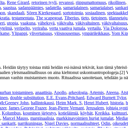
lta
,
Rene Girard
,
retorinen tyyli
,
revanssi
,
riippumattomuus
,
rikollinen
,
n
,
saastua
,
sadanpäämies
,
sadatella
,
samarialainen
,
samarialaiset
,
sankari
mon
,
skandaali
,
Sören Kierkegaard
,
sortotoimia
,
sosiaalinen
,
spektaakkel
kratia
,
testamentata
,
The scapegoat
,
Tiberius
,
tieto
,
tietoinen
,
tilannetaju
eri
,
utopia
,
vaakuna
,
väheksyä
,
väkivalta
,
väkivaltainen
,
väkivaltaisuus
äytelmä
,
veripelto
,
veriraha
,
verta vaativa jumala
,
vertailu
,
Via Dolorosa
nkatse
,
Ylipappi
,
ylivertaisuus
,
ylösnousemus
,
ympärileikkaus
,
Yom Kip
 Heidän täytyy toistaa mitä heidän esi-isänsä tekivät, kun tämä yhteisö 
alien yleismaailmallisuus on aina kiehtonut uskontoantropologeja.[2] Ve
skunnan vanhin muistamisen muoto. Rituaalissa sanoitetaan, tehdään ja näy
urhan toistaminen
,
anaattisia
,
Apollo
,
arkeologia
,
Artemis
,
Ateena
,
Atst
inen
,
double substitution
,
E.E. Evans-Pritchard
,
Edward Burnett Tylor
 McGeeney John
,
hallintokausi
,
Heim Mark. S
,
Henri Hubert
,
historia
,
h
azer
,
James George Frazer
,
Jean-Pierre Vernant
,
Jerusalem
,
johtaja synt
,
Kolumbus
,
kosminen järjestys
,
kotieläimiä
,
köyhät
,
Kreikka
,
kulttuuri
o
,
Marcel Mauss
,
marginaalisia
,
markkinavoimien hurjat jumalat
,
Medias
 sankarit
,
narrikuningas
,
Nigel Davies
,
normaalisuhteet
,
Odin
,
oikeude