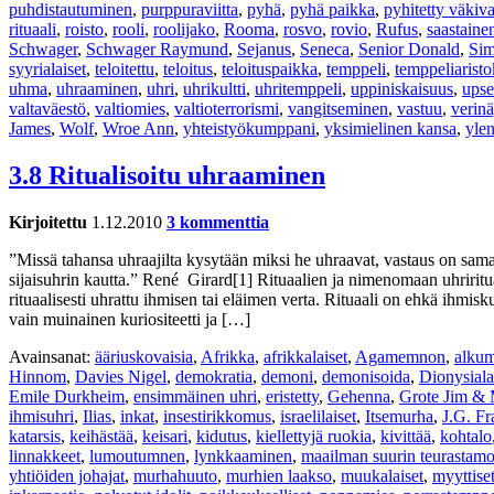
puhdistautuminen
,
purppuraviitta
,
pyhä
,
pyhä paikka
,
pyhitetty väkiva
rituaali
,
roisto
,
rooli
,
roolijako
,
Rooma
,
rosvo
,
rovio
,
Rufus
,
saastaine
Schwager
,
Schwager Raymund
,
Sejanus
,
Seneca
,
Senior Donald
,
Si
syyrialaiset
,
teloitettu
,
teloitus
,
teloituspaikka
,
temppeli
,
temppeliaristo
uhma
,
uhraaminen
,
uhri
,
uhrikultti
,
uhritemppeli
,
uppiniskaisuus
,
upse
valtaväestö
,
valtiomies
,
valtioterrorismi
,
vangitseminen
,
vastuu
,
verin
James
,
Wolf
,
Wroe Ann
,
yhteistyökumppani
,
yksimielinen kansa
,
yle
3.8 Ritualisoitu uhraaminen
Kirjoitettu
1.12.2010
3 kommenttia
”Missä tahansa uhraajilta kysytään miksi he uhraavat, vastaus on sama.
sijaisuhrin kautta.” René Girard[1] Rituaalien ja nimenomaan uhriritua
rituaalisesti uhrattu ihmisen tai eläimen verta. Rituaali on ehkä ihmi
vain muinainen kuriositeetti ja […]
Avainsanat:
ääriuskovaisia
,
Afrikka
,
afrikkalaiset
,
Agamemnon
,
alkum
Hinnom
,
Davies Nigel
,
demokratia
,
demoni
,
demonisoida
,
Dionysiala
Emile Durkheim
,
ensimmäinen uhri
,
eristetty
,
Gehenna
,
Grote Jim &
ihmisuhri
,
Ilias
,
inkat
,
insestirikkomus
,
israelilaiset
,
Itsemurha
,
J.G. Fr
katarsis
,
keihästää
,
keisari
,
kidutus
,
kiellettyjä ruokia
,
kivittää
,
kohtalo
linnakkeet
,
lumoutumnen
,
lynkkaaminen
,
maailman suurin teurastam
yhtiöiden johajat
,
murhahuuto
,
murhien laakso
,
muukalaiset
,
myyttiset