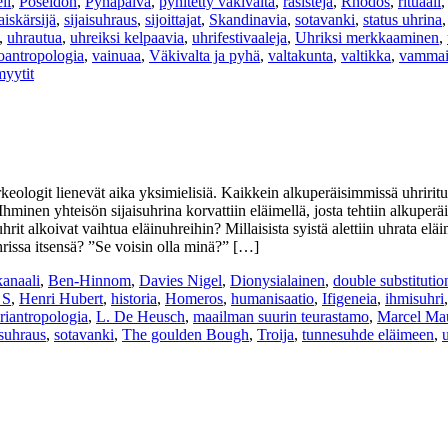
li
,
Poseidon
,
Pyhäpäivä
,
pyhitetty väkivalta
,
rasisteja
,
Rhodos
,
rituaali
jaiskärsijä
,
sijaisuhraus
,
sijoittajat
,
Skandinavia
,
sotavanki
,
status uhrina
,
uhrautua
,
uhreiksi kelpaavia
,
uhrifestivaaleja
,
Uhriksi merkkaaminen
,
oantropologia
,
vainuaa
,
Väkivalta ja pyhä
,
valtakunta
,
valtikka
,
vammai
yytit
rkeologit lienevät aika yksimielisiä. Kaikkein alkuperäisimmissä uhriritu
Ihminen yhteisön sijaisuhrina korvattiin eläimellä, josta tehtiin alkuper
hrit alkoivat vaihtua eläinuhreihin? Millaisista syistä alettiin uhrata el
issa itsensä? ”Se voisin olla minä?” […]
anaali
,
Ben-Hinnom
,
Davies Nigel
,
Dionysialainen
,
double substitutio
 S
,
Henri Hubert
,
historia
,
Homeros
,
humanisaatio
,
Ifigeneia
,
ihmisuhri
riantropologia
,
L. De Heusch
,
maailman suurin teurastamo
,
Marcel Ma
isuhraus
,
sotavanki
,
The goulden Bough
,
Troija
,
tunnesuhde eläimeen
,
u