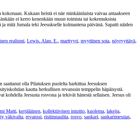
ein kokonaan. Kukaan heistä ei näe minkäänlaista vaivaa antaakseen
 Hänkään ei kerro kenenkään muun toimista tai kokemuksista
 ja mitä Jumala teki Jeesukselle kolmantena päivänä. Sapatti näiden
nen realismi
,
Lewis. Alan. E.
,
marttyyri
,
myyttinen sota
,
nöyryyttävä
,
 saattanut olla Pilatuksen puolelta harkittua Jeesuksen
sityiskohdan kautta herkullisen revanssin temppelin häpäisystä.
at kohdella Jeesusta rosvona ja tekivät hänestä sellaisen. Jeesus oli
mi Matti
,
kerjäläinen
,
kollektiivinen intuitio
,
kuolema
,
lakeija
,
tty väkivalta
,
revanssi
,
ristiinnaulita
,
rosvo
,
sankari
,
sankarimessias
,