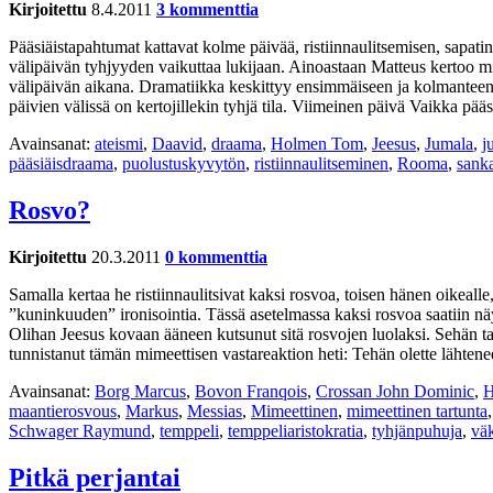
Kirjoitettu
8.4.2011
3 kommenttia
Pääsiäistapahtumat kattavat kolme päivää, ristiinnaulitsemisen, sapat
välipäivän tyhjyyden vaikuttaa lukijaan. Ainoastaan Matteus kertoo m
välipäivän aikana. Dramatiikka keskittyy ensimmäiseen ja kolmanteen 
päivien välissä on kertojillekin tyhjä tila. Viimeinen päivä Vaikka pää
Avainsanat:
ateismi
,
Daavid
,
draama
,
Holmen Tom
,
Jeesus
,
Jumala
,
j
pääsiäisdraama
,
puolustuskyvytön
,
ristiinnaulitseminen
,
Rooma
,
sanka
Rosvo?
Kirjoitettu
20.3.2011
0 kommenttia
Samalla kertaa he ristiinnaulitsivat kaksi rosvoa, toisen hänen oikeal
”kuninkuuden” ironisointia. Tässä asetelmassa kaksi rosvoa saatiin nä
Olihan Jeesus kovaan ääneen kutsunut sitä rosvojen luolaksi. Sehän tarko
tunnistanut tämän mimeettisen vastareaktion heti: Tehän olette lähte
Avainsanat:
Borg Marcus
,
Bovon Franqois
,
Crossan John Dominic
,
H
maantierosvous
,
Markus
,
Messias
,
Mimeettinen
,
mimeettinen tartunta
Schwager Raymund
,
temppeli
,
temppeliaristokratia
,
tyhjänpuhuja
,
väk
Pitkä perjantai