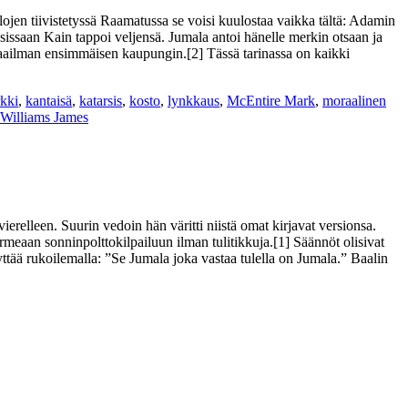
ojen tiivistetyssä Raamatussa se voisi kuulostaa vaikka tältä: Adamin
sissaan Kain tappoi veljensä. Jumala antoi hänelle merkin otsaan ja
i maailman ensimmäisen kaupungin.[2] Tässä tarinassa on kaikki
kki
,
kantaisä
,
katarsis
,
kosto
,
lynkkaus
,
McEntire Mark
,
moraalinen
Williams James
ierelleen. Suurin vedoin hän väritti niistä omat kirjavat versionsa.
rmeaan sonninpolttokilpailuun ilman tulitikkuja.[1] Säännöt olisivat
tyttää rukoilemalla: ”Se Jumala joka vastaa tulella on Jumala.” Baalin