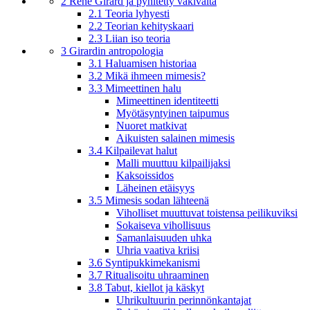
2 René Girard ja pyhitetty väkivalta
2.1 Teoria lyhyesti
2.2 Teorian kehityskaari
2.3 Liian iso teoria
3 Girardin antropologia
3.1 Haluamisen historiaa
3.2 Mikä ihmeen mimesis?
3.3 Mimeettinen halu
Mimeettinen identiteetti
Myötäsyntyinen taipumus
Nuoret matkivat
Aikuisten salainen mimesis
3.4 Kilpailevat halut
Malli muuttuu kilpailijaksi
Kaksoissidos
Läheinen etäisyys
3.5 Mimesis sodan lähteenä
Viholliset muuttuvat toistensa peilikuviksi
Sokaiseva vihollisuus
Samanlaisuuden uhka
Uhria vaativa kriisi
3.6 Syntipukkimekanismi
3.7 Ritualisoitu uhraaminen
3.8 Tabut, kiellot ja käskyt
Uhrikultuurin perinnönkantajat