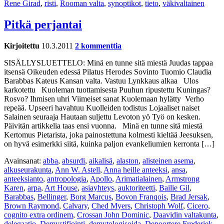
Rene Girad
,
risti
,
Rooman valta
,
synoptikot
,
tieto
,
väkivaltainen
Pitkä perjantai
Kirjoitettu
10.3.2011
2 kommenttia
SISÄLLYSLUETTELO: Minä en tunne sitä miestä Juudas tappaa
itsensä Oikeuden edessä Pilatus Herodes Sovinto Tuomio Claudia
Barabbas Kateus Kansan valta. Vastuu Lynkkaus alkaa Ulos
karkotettu Kuoleman tuottamisesta Puuhun ripustettu Kuningas?
Rosvo? Ihmisen uhri Viimeiset sanat Kuolemaan hylätty Verho
repeää. Upseeri havahtuu Kuolleiden todistus Lojaaliset naiset
Salainen seuraaja Hautaan suljettu Levoton yö Työ on kesken.
Päivitän artikkelia taas ensi vuonna. Minä en tunne sitä miestä
Kertomus Pietarista, joka painostettuna kolmesti kieltää Jeesuksen,
on hyvä esimerkki siitä, kuinka paljon evankeliumien kerronta […]
Avainsanat:
abba
,
absurdi
,
aikalisä
,
alaston
,
alisteinen asema
,
alkuseurakunta
,
Ann W. Astell
,
Anna heille anteeksi
,
ansa
,
anteeksianto
,
antropologia
,
Apollo
,
Arimatialainen
,
Armstrong
Karen
,
arpa
,
Art House
,
asiayhteys
,
auktoriteetti
,
Bailie Gil
,
Barabbas
,
Bellinger
,
Borg Marcus
,
Bovon Franqois
,
Brad Jersak
,
Brown Raymond
,
Calvary
,
Ched Myers
,
Christoph Wolf
,
Cicero
,
cognito extra ordinem
,
Crossan John Dominic
,
Daavidin valtakunta
,
delegaatio
,
Demystifiointi
,
demytologisoida
,
Depoortere Frederiek
,