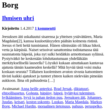
Borg
Ihmisen uhri
Kirjoitettu
1.4.2017
1 kommentti
Jeesuksen äiti uskaltautui sisarensa ja yhteisen ystävättären, Maria
Magdalan[2], kanssa kuuloetäisyyden päähän kolmesta rististä.
Jeesus ei heti heitä tunnistanut. Hänen silmissään oli liikaa hikeä,
verta ja kärpäsiä. Naiset seisoivat sanattomina todistamassa tätä
suunnatonta häpeää, joka nyt sulki heidätkin armottomaan syliinsä.
Pystyivätkö he keskenään lohduttautumaan yhdelläkään
merkityksellisellä lauseella? Löysikö kukaan ainuttakaan kantavaa
ajatusta tämän kaameuden keskellä? Mitä hyvää tästä voisi muka
koskaan seurata? Tällaisen kuolemisen avuton sivusta katsominen
tiivisti kaikki ajatukset ja tunteet yhteen kaiken nielevään pimeään
aukkoon. Ilma oli pahuudesta […]
Avainsanat:
Anna heille anteeksi
,
Brad Jersak
,
diktatuuri
,
ehtoollisasetus
,
Golgata
,
häpäisy
,
häpeä
,
hylätyksi tuleminen
,
hylkääminen
,
hyvä ja pahan tiedon puu
,
Jeesuksen äiti
,
Johannes
,
Juudas
,
keisari
,
koston uskonto
,
Luukas
,
Maria Magdala
,
Markus
Borg
,
Michael Hardin
,
moraalinen tietoisuus
,
pahuus
,
peruspelko
,