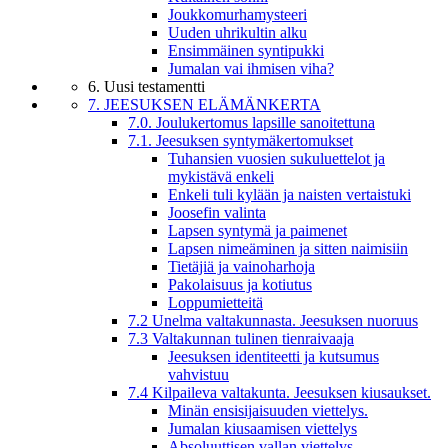
Joukkomurhamysteeri
Uuden uhrikultin alku
Ensimmäinen syntipukki
Jumalan vai ihmisen viha?
6. Uusi testamentti
7. JEESUKSEN ELÄMÄNKERTA
7.0. Joulukertomus lapsille sanoitettuna
7.1. Jeesuksen syntymäkertomukset
Tuhansien vuosien sukuluettelot ja
mykistävä enkeli
Enkeli tuli kylään ja naisten vertaistuki
Joosefin valinta
Lapsen syntymä ja paimenet
Lapsen nimeäminen ja sitten naimisiin
Tietäjiä ja vainoharhoja
Pakolaisuus ja kotiutus
Loppumietteitä
7.2 Unelma valtakunnasta. Jeesuksen nuoruus
7.3 Valtakunnan tulinen tienraivaaja
Jeesuksen identiteetti ja kutsumus
vahvistuu
7.4 Kilpaileva valtakunta. Jeesuksen kiusaukset.
Minän ensisijaisuuden viettelys.
Jumalan kiusaamisen viettelys
Absoluuttisen vallan viettelys