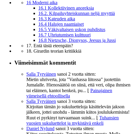
16 Moderni aika
16.1 Kollektiivinen anoreksia
16.2. Kilpailuyhteiskunnan neljä myyttiä
16.3 Kateuden aika
16.4 Halujen naamiaiset
16.5 Väkivaltaisen uskon puhdistus
16.7 Uhriutumisen kulttuuri
16.8 Nietzsche, Dionysos, Jeesus ja Jussi
17. Entä tästä eteenpäin?
18. Girardin teorian kritiikkiä
Viimeisimmät kommentit
Salla Tyrväinen
sanoi
2 vuotta sitten:
Mietin uhriverta, jota "Vanhassa liitossa" juotettiin
Jumalalle. Hienosäätöä on siinä, että veri, olipa ihmisen
tai eläimen, kantoi henkeä, pu...
⌊
Painajainen
viimeisellä ehtoollisella
Salla Tyrväinen
sanoi
3 vuotta sitten:
Kirjoitan tämän jo sukuluetteloja käsittelevän jakson
jälkeen, jottei unohdu - lämmin kiitos joululukemisista!
Ruut ei pyrkinyt turvaamaan suink...
⌊
Tuhansien
vuosien sukuluettelot ja mykistävä enkeli
Daniel Nylund
sanoi
3 vuotta sitten:
Kiitos suosituksesta. Tutustun ilman muuta. Mulla