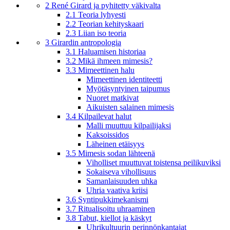
2 René Girard ja pyhitetty väkivalta
2.1 Teoria lyhyesti
2.2 Teorian kehityskaari
2.3 Liian iso teoria
3 Girardin antropologia
3.1 Haluamisen historiaa
3.2 Mikä ihmeen mimesis?
3.3 Mimeettinen halu
Mimeettinen identiteetti
Myötäsyntyinen taipumus
Nuoret matkivat
Aikuisten salainen mimesis
3.4 Kilpailevat halut
Malli muuttuu kilpailijaksi
Kaksoissidos
Läheinen etäisyys
3.5 Mimesis sodan lähteenä
Viholliset muuttuvat toistensa peilikuviksi
Sokaiseva vihollisuus
Samanlaisuuden uhka
Uhria vaativa kriisi
3.6 Syntipukkimekanismi
3.7 Ritualisoitu uhraaminen
3.8 Tabut, kiellot ja käskyt
Uhrikultuurin perinnönkantajat