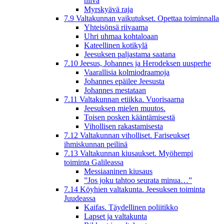
hiiva
Myrskyävä raja
7.9 Valtakunnan vaikutukset. Opettaa toiminnalla
Yhteisönsä riivaama
Uhri uhmaa kohtaloaan
Kateellinen kotikylä
Jeesuksen paljastama saatana
7.10 Jeesus, Johannes ja Herodeksen uusperhe
Vaarallisia kolmiodraamoja
Johannes epäilee Jeesusta
Johannes mestataan
7.11 Valtakunnan etiikka. Vuorisaarna
Jeesuksen mielen muutos.
Toisen posken kääntämisestä
Vihollisen rakastamisesta
7.12 Valtakunnan viholliset. Fariseukset
ihmiskunnan peilinä
7.13 Valtakunnan kiusaukset. Myöhempi
toiminta Galileassa
Messiaaninen kiusaus
”Jos joku tahtoo seurata minua…”
7.14 Köyhien valtakunta. Jeesuksen toiminta
Juudeassa
Kaifas. Täydellinen poliitikko
Lapset ja valtakunta