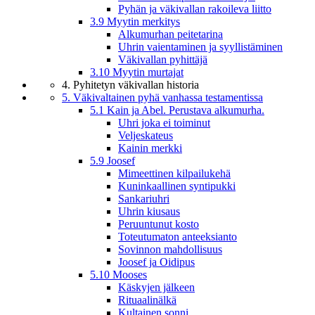
Pyhän ja väkivallan rakoileva liitto
3.9 Myytin merkitys
Alkumurhan peitetarina
Uhrin vaientaminen ja syyllistäminen
Väkivallan pyhittäjä
3.10 Myytin murtajat
4. Pyhitetyn väkivallan historia
5. Väkivaltainen pyhä vanhassa testamentissa
5.1 Kain ja Abel. Perustava alkumurha.
Uhri joka ei toiminut
Veljeskateus
Kainin merkki
5.9 Joosef
Mimeettinen kilpailukehä
Kuninkaallinen syntipukki
Sankariuhri
Uhrin kiusaus
Peruuntunut kosto
Toteutumaton anteeksianto
Sovinnon mahdollisuus
Joosef ja Oidipus
5.10 Mooses
Käskyjen jälkeen
Rituaalinälkä
Kultainen sonni