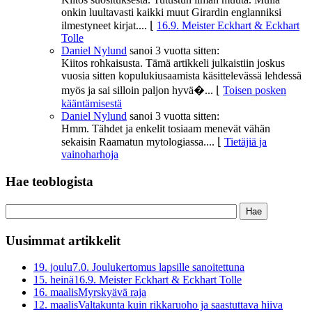
onkin luultavasti kaikki muut Girardin englanniksi
ilmestyneet kirjat....
⌊
16.9. Meister Eckhart & Eckhart
Tolle
Daniel Nylund
sanoi
3 vuotta sitten:
Kiitos rohkaisusta. Tämä artikkeli julkaistiin joskus
vuosia sitten kopulukiusaamista käsittelevässä lehdessä
myös ja sai silloin paljon hyvä�...
⌊
Toisen posken
kääntämisestä
Daniel Nylund
sanoi
3 vuotta sitten:
Hmm. Tähdet ja enkelit tosiaam menevät vähän
sekaisin Raamatun mytologiassa....
⌊
Tietäjiä ja
vainoharhoja
Hae teoblogista
Uusimmat artikkelit
19. joulu
7.0. Joulukertomus lapsille sanoitettuna
15. heinä
16.9. Meister Eckhart & Eckhart Tolle
16. maalis
Myrskyävä raja
12. maalis
Valtakunta kuin rikkaruoho ja saastuttava hiiva