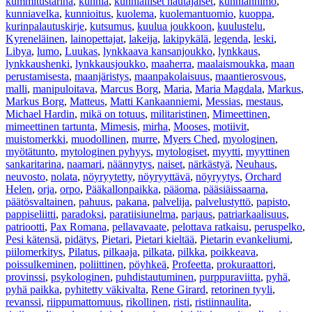
kummitustarina
,
kunnia
,
kunnialliset hautajaiset
,
kunnianhimo
,
kunniavelka
,
kunnioitus
,
kuolema
,
kuolemantuomio
,
kuoppa
,
kurinpalautuskirje
,
kutsumus
,
kuulua joukkoon
,
kuulustelu
,
Kyreneläinen
,
lainopettajat
,
lakeija
,
lakipykälä
,
legenda
,
leski
,
Libya
,
lumo
,
Luukas
,
lynkkaava kansanjoukko
,
lynkkaus
,
lynkkaushenki
,
lynkkausjoukko
,
maaherra
,
maalaismoukka
,
maan
perustamisesta
,
maanjäristys
,
maanpakolaisuus
,
maantierosvous
,
malli
,
manipuloitava
,
Marcus Borg
,
Maria
,
Maria Magdala
,
Markus
,
Markus Borg
,
Matteus
,
Matti Kankaanniemi
,
Messias
,
mestaus
,
Michael Hardin
,
mikä on totuus
,
militaristinen
,
Mimeettinen
,
mimeettinen tartunta
,
Mimesis
,
mirha
,
Mooses
,
motiivit
,
muistomerkki
,
muodollinen
,
murre
,
Myers Ched
,
myologinen
,
myötätunto
,
mytologinen pyhyys
,
mytologiset
,
myytti
,
myyttinen
sankaritarina
,
naamari
,
näännytys
,
naiset
,
närkästyä
,
Neuhaus
,
neuvosto
,
nolata
,
nöyryytetty
,
nöyryyttävä
,
nöyryytys
,
Orchard
Helen
,
orja
,
orpo
,
Pääkallonpaikka
,
pääoma
,
pääsiäissaarna
,
päätösvaltainen
,
pahuus
,
pakana
,
palvelija
,
palvelustyttö
,
papisto
,
pappiseliitti
,
paradoksi
,
paratiisiunelma
,
parjaus
,
patriarkaalisuus
,
patriootti
,
Pax Romana
,
pellavavaate
,
pelottava ratkaisu
,
peruspelko
,
Pesi kätensä
,
pidätys
,
Pietari
,
Pietari kieltää
,
Pietarin evankeliumi
,
piilomerkitys
,
Pilatus
,
pilkaaja
,
pilkata
,
pilkka
,
poikkeava
,
poissulkeminen
,
poliittinen
,
pöyhkeä
,
Profeetta
,
prokuraattori
,
provinssi
,
psykologinen
,
puhdistautuminen
,
purppuraviitta
,
pyhä
,
pyhä paikka
,
pyhitetty väkivalta
,
Rene Girard
,
retorinen tyyli
,
revanssi
,
riippumattomuus
,
rikollinen
,
risti
,
ristiinnaulita
,