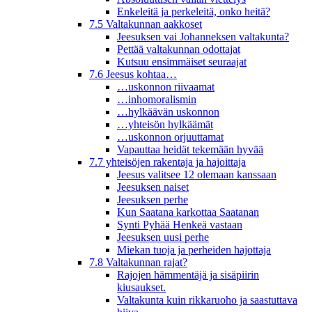
Enkeleitä ja perkeleitä, onko heitä?
7.5 Valtakunnan aakkoset
Jeesuksen vai Johanneksen valtakunta?
Pettää valtakunnan odottajat
Kutsuu ensimmäiset seuraajat
7.6 Jeesus kohtaa…
…uskonnon riivaamat
…inhomoralismin
…hylkäävän uskonnon
…yhteisön hylkäämät
…uskonnon orjuuttamat
Vapauttaa heidät tekemään hyvää
7.7 yhteisöjen rakentaja ja hajoittaja
Jeesus valitsee 12 olemaan kanssaan
Jeesuksen naiset
Jeesuksen perhe
Kun Saatana karkottaa Saatanan
Synti Pyhää Henkeä vastaan
Jeesuksen uusi perhe
Miekan tuoja ja perheiden hajottaja
7.8 Valtakunnan rajat?
Rajojen hämmentäjä ja sisäpiirin
kiusaukset.
Valtakunta kuin rikkaruoho ja saastuttava