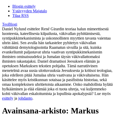
Blogin esittely
Ystävyyden Majatalo
Tilaa RSS
TeoBlogi
Daniel Nylund esittelee René Girardin teoriaa halun mimeettisestä
luonteesta, kateellisesta kilpailusta, väkivallan pyhittämisestä,
syntipukkimekanismista ja uskonnollisten myyttien tavasta vaientaa
uhrin ääni. Sen avulla hän tarkastelee pyhitetyn väkivallan
vähittäistä demytologisointia Raamatun sivuilla ja sitä, kuinka
evankeliumit paljastavat uhria vaativan syntipukkimekanismin
ihmisten ominaisuudeksi ja Jumalan täysin väkivallattomaksi
ihmisten rakastajaksi. Daniel dramatisoi Jeesuksen elämän ja
opetuksen Markuksen tekstien pohjalta. Tämä narratiivinen
menetelmä avaa uusia ulottuvuuksia Jeesuksesta ja kritisoi teologiaa,
joka edelleen pitää Jumalaa uhria vaativana ja väkivaltaisena. Hän
käsittelee myös kristikunnan sotaisaa ja pasifistista historiaa, sekä
omaa kompleksisen uhritietoista aikaamme. Onko mahdollista hylätä
hylkääminen ja elää elämää joka ei tuota uhreja, vai kuljemmeko
kohti väkivallan eskaloitumista ja lopullista apokalypsiä? Lue myös
esittely
ja
johdanto
.
Avainsana-arkisto:
Markus