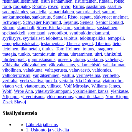
ristiinnaulitseminen
,
ristin kantaminen
,
ristiriitainen
,
rituaali
,
roisto
,
rooli
,
roolijako
,
Rooma
,
rosvo
,
rovio
,
Rufus
,
saastainen
,
saastua
,
sadanpäämies
,
sadatella
,
samarialainen
,
samarialaiset
,
sankari
,
sankarimessias
,
sankaruus
,
Santala Risto
,
sapatti
,
särkyneet unelmat
,
Schwager
,
Schwager Raymund
,
Sejanus
,
Seneca
,
Senior Donald
,
Simon
,
skandaali
,
Sören Kierkegaard
,
sortotoimia
,
sosiaalinen
,
spektaakkeli
,
spontaani
,
synoptikot
,
syntipukkimekanismi
,
syyllisyys
,
syyrialaiset
,
teloitettu
,
teloitus
,
teloituspaikka
,
temppeli
,
temppeliaristokratia
,
testamentata
,
The scapegoat
,
Tiberius
,
tieto
,
tietoinen
,
tilannetaju
,
titulus
,
Tom Holmen
,
totuus
,
traaginen
,
trategia
,
tunkio
,
tuomioistuin
,
uhma
,
uhraaminen
,
uhri
,
uhrikultti
,
uhritemppeli
,
uppiniskaisuus
,
upseeri
,
utopia
,
vaakuna
,
väheksyä
,
väkivalta
,
väkivaltainen
,
väkivaltaisuus
,
valamiehistö
,
valtakunnan
vihollinen
,
valtakunta
,
valtaperusta
,
valtaväestö
,
valtiomies
,
valtioterrorismi
,
vangitseminen
,
vastuu
,
verinäytelmä
,
veripelto
,
veriraha
,
verta vaativa jumala
,
vertailu
,
Via Dolorosa
,
viaton uhri
,
viaton veri
,
viattomuus
,
villitsee
,
Volf Miroslav
,
Williams James
,
Wolf
,
Wroe Ann
,
yhteistyökumppani
,
yksimielinen kansa
,
ylenkatse
,
Ylipappi
,
ylivertaisuus
,
ylösnousemus
,
ympärileikkaus
,
Yom Kippur
,
Zizek Slavoj
Sisällysluettelo
Lähdekirjallisuus
1. Uskonto ja väkivalta