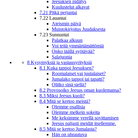
Jeesuksen pidätys
Kuulustelut alkavat
7.21 Pitkä perjantai
7.22 Lauantai
Ateismin päivä
Muistokirjoitus Juudaksesta
7.23 Sunnuntai
Palatkaa alkuun
Voi teitä ymmärtämättömiä
Onko täällä syötävää?
Salajuonia
8 Kysymyksiä ja vastausyrityksiä
8.1 Kuka tappoi Jeesuksen?
Roomalaiset vai juutalaiset?
Jumalako tappoi tai tapatti?
Olitko sinä siellä?
8.2 Provosoiko Jeesus oman kuolemansa?
8.3 Miksi Jeesus kuoli?
8.4 Mitä se kertoo meistä?
Olemme osallisia
Olemme melkein sokeita
Me keksimme verellä sovittamisen
Jeesus paljasti meidät itsellemme.
8.5 Mitä se kertoo Jumalasta?
Hän on uhrautuva