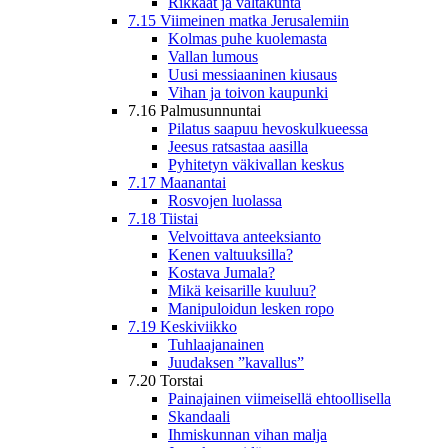
Rikkaat ja valtakunta
7.15 Viimeinen matka Jerusalemiin
Kolmas puhe kuolemasta
Vallan lumous
Uusi messiaaninen kiusaus
Vihan ja toivon kaupunki
7.16 Palmusunnuntai
Pilatus saapuu hevoskulkueessa
Jeesus ratsastaa aasilla
Pyhitetyn väkivallan keskus
7.17 Maanantai
Rosvojen luolassa
7.18 Tiistai
Velvoittava anteeksianto
Kenen valtuuksilla?
Kostava Jumala?
Mikä keisarille kuuluu?
Manipuloidun lesken ropo
7.19 Keskiviikko
Tuhlaajanainen
Juudaksen ”kavallus”
7.20 Torstai
Painajainen viimeisellä ehtoollisella
Skandaali
Ihmiskunnan vihan malja