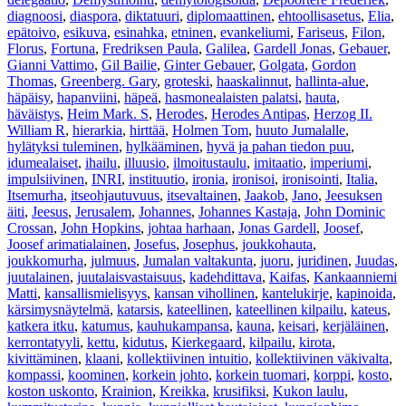
diagnoosi
,
diaspora
,
diktatuuri
,
diplomaattinen
,
ehtoollisasetus
,
Elia
,
epätoivo
,
esikuva
,
esinahka
,
etninen
,
evankeliumi
,
Fariseus
,
Filon
,
Florus
,
Fortuna
,
Fredriksen Paula
,
Galilea
,
Gardell Jonas
,
Gebauer
,
Gianni Vattimo
,
Gil Bailie
,
Ginter Gebauer
,
Golgata
,
Gordon
Thomas
,
Greenberg. Gary
,
groteski
,
haaskalinnut
,
hallinta-alue
,
häpäisy
,
hapanviini
,
häpeä
,
hasmonealaisten palatsi
,
hauta
,
häväistys
,
Heim Mark. S
,
Herodes
,
Herodes Antipas
,
Herzog II.
William R
,
hierarkia
,
hirttää
,
Holmen Tom
,
huuto Jumalalle
,
hylätyksi tuleminen
,
hylkääminen
,
hyvä ja pahan tiedon puu
,
idumealaiset
,
ihailu
,
illuusio
,
ilmoitustaulu
,
imitaatio
,
imperiumi
,
impulsiivinen
,
INRI
,
instituutio
,
ironia
,
ironisoi
,
ironisointi
,
Italia
,
Itsemurha
,
itseohjautuvuus
,
itsevaltainen
,
Jaakob
,
Jano
,
Jeesuksen
äiti
,
Jeesus
,
Jerusalem
,
Johannes
,
Johannes Kastaja
,
John Dominic
Crossan
,
John Hopkins
,
johtaa harhaan
,
Jonas Gardell
,
Joosef
,
Joosef arimatialainen
,
Josefus
,
Josephus
,
joukkohauta
,
joukkomurha
,
julmuus
,
Jumalan valtakunta
,
juoru
,
juridinen
,
Juudas
,
juutalainen
,
juutalaisvastaisuus
,
kadehdittava
,
Kaifas
,
Kankaanniemi
Matti
,
kansallismielisyys
,
kansan vihollinen
,
kantelukirje
,
kapinoida
,
kärsimysnäytelmä
,
katarsis
,
kateellinen
,
kateellinen kilpailu
,
kateus
,
katkera itku
,
katumus
,
kauhukampansa
,
kauna
,
keisari
,
kerjäläinen
,
kerrontatyyli
,
kettu
,
kidutus
,
Kierkegaard
,
kilpailu
,
kirota
,
kivittäminen
,
klaani
,
kollektiivinen intuitio
,
kollektiivinen väkivalta
,
kompassi
,
koominen
,
korkein johto
,
korkein tuomari
,
korppi
,
kosto
,
koston uskonto
,
Krainion
,
Kreikka
,
krusifiksi
,
Kukon laulu
,