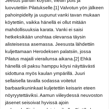
Jeesus pantiin köysiin, vietiin pois ja
luovutettiin Pilatukselle.[1] Valvotun yön jälkeen
pahoinpidelty ja uupunut vanki tavan mukaan
köytettiin, vaikka hänellä ei ollut mitään
mahdollisuuksia karata. Vanki ei saisi
hetkeksikään unohtaa olevansa täysin
alisteisessa asemassa. Jeesusta lähdettiin
kuljettamaan Herodeksen palatsiin, jossa
Pilatus majaili vierailunsa aikana.[2] Ehkä
hänellä oli paksu hamppu köysi näyttävästi
sidottuna myös kaulan ympärillä. Juuri
sellaisella tavalla sodassa voitetut
barbaarikuninkaat kuljetettiin keisarin eteen
nöyryytettäviksi. Aamun viileydessä neuvoston
jäsenet seisoivat hyvissä ajoin