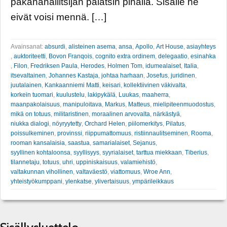
pakanahallitsijan palatsin pihalla. Sisälle he
eivät voisi mennä. […]
Avainsanat:
absurdi
,
alisteinen asema
,
ansa
,
Apollo
,
Art House
,
asiayhteys
,
auktoriteetti
,
Bovon Franqois
,
cognito extra ordinem
,
delegaatio
,
esinahka
,
Filon
,
Fredriksen Paula
,
Herodes
,
Holmen Tom
,
idumealaiset
,
Italia
,
itsevaltainen
,
Johannes Kastaja
,
johtaa harhaan
,
Josefus
,
juridinen
,
juutalainen
,
Kankaanniemi Matti
,
keisari
,
kollektiivinen väkivalta
,
korkein tuomari
,
kuulustelu
,
lakipykälä
,
Luukas
,
maaherra
,
maanpakolaisuus
,
manipuloitava
,
Markus
,
Matteus
,
mielipiteenmuodostus
,
mikä on totuus
,
militaristinen
,
moraalinen arvovalta
,
närkästyä
,
niukka dialogi
,
nöyryytetty
,
Orchard Helen
,
piilomerkitys
,
Pilatus
,
poissulkeminen
,
provinssi
,
riippumattomuus
,
ristiinnaulitseminen
,
Rooma
,
rooman kansalaisia
,
saastua
,
samarialaiset
,
Sejanus
,
syyllinen kohtaloonsa
,
syyllisyys
,
syyrialaiset
,
tarttua miekkaan
,
Tiberius
,
tilannetaju
,
totuus
,
uhri
,
uppiniskaisuus
,
valamiehistö
,
valtakunnan vihollinen
,
valtaväestö
,
viattomuus
,
Wroe Ann
,
yhteistyökumppani
,
ylenkatse
,
ylivertaisuus
,
ympärileikkaus