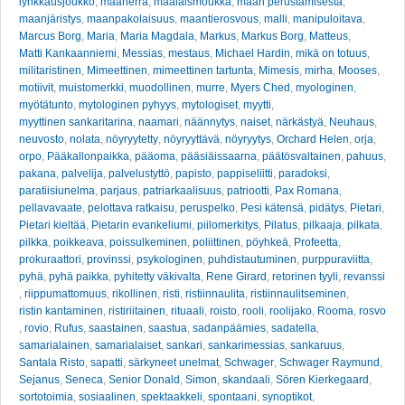
lynkkausjoukko
,
maaherra
,
maalaismoukka
,
maan perustamisesta
,
maanjäristys
,
maanpakolaisuus
,
maantierosvous
,
malli
,
manipuloitava
,
Marcus Borg
,
Maria
,
Maria Magdala
,
Markus
,
Markus Borg
,
Matteus
,
Matti Kankaanniemi
,
Messias
,
mestaus
,
Michael Hardin
,
mikä on totuus
,
militaristinen
,
Mimeettinen
,
mimeettinen tartunta
,
Mimesis
,
mirha
,
Mooses
,
motiivit
,
muistomerkki
,
muodollinen
,
murre
,
Myers Ched
,
myologinen
,
myötätunto
,
mytologinen pyhyys
,
mytologiset
,
myytti
,
myyttinen sankaritarina
,
naamari
,
näännytys
,
naiset
,
närkästyä
,
Neuhaus
,
neuvosto
,
nolata
,
nöyryytetty
,
nöyryyttävä
,
nöyryytys
,
Orchard Helen
,
orja
,
orpo
,
Pääkallonpaikka
,
pääoma
,
pääsiäissaarna
,
päätösvaltainen
,
pahuus
,
pakana
,
palvelija
,
palvelustyttö
,
papisto
,
pappiseliitti
,
paradoksi
,
paratiisiunelma
,
parjaus
,
patriarkaalisuus
,
patriootti
,
Pax Romana
,
pellavavaate
,
pelottava ratkaisu
,
peruspelko
,
Pesi kätensä
,
pidätys
,
Pietari
,
Pietari kieltää
,
Pietarin evankeliumi
,
piilomerkitys
,
Pilatus
,
pilkaaja
,
pilkata
,
pilkka
,
poikkeava
,
poissulkeminen
,
poliittinen
,
pöyhkeä
,
Profeetta
,
prokuraattori
,
provinssi
,
psykologinen
,
puhdistautuminen
,
purppuraviitta
,
pyhä
,
pyhä paikka
,
pyhitetty väkivalta
,
Rene Girard
,
retorinen tyyli
,
revanssi
,
riippumattomuus
,
rikollinen
,
risti
,
ristiinnaulita
,
ristiinnaulitseminen
,
ristin kantaminen
,
ristiriitainen
,
rituaali
,
roisto
,
rooli
,
roolijako
,
Rooma
,
rosvo
,
rovio
,
Rufus
,
saastainen
,
saastua
,
sadanpäämies
,
sadatella
,
samarialainen
,
samarialaiset
,
sankari
,
sankarimessias
,
sankaruus
,
Santala Risto
,
sapatti
,
särkyneet unelmat
,
Schwager
,
Schwager Raymund
,
Sejanus
,
Seneca
,
Senior Donald
,
Simon
,
skandaali
,
Sören Kierkegaard
,
sortotoimia
,
sosiaalinen
,
spektaakkeli
,
spontaani
,
synoptikot
,