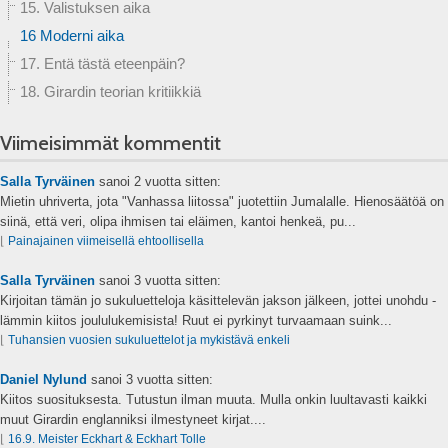
15. Valistuksen aika
16 Moderni aika
17. Entä tästä eteenpäin?
18. Girardin teorian kritiikkiä
Viimeisimmät kommentit
Salla Tyrväinen
sanoi
2 vuotta sitten:
Mietin uhriverta, jota "Vanhassa liitossa" juotettiin Jumalalle. Hienosäätöä on
siinä, että veri, olipa ihmisen tai eläimen, kantoi henkeä, pu...
⌊
Painajainen viimeisellä ehtoollisella
Salla Tyrväinen
sanoi
3 vuotta sitten:
Kirjoitan tämän jo sukuluetteloja käsittelevän jakson jälkeen, jottei unohdu -
lämmin kiitos joululukemisista! Ruut ei pyrkinyt turvaamaan suink...
⌊
Tuhansien vuosien sukuluettelot ja mykistävä enkeli
Daniel Nylund
sanoi
3 vuotta sitten:
Kiitos suosituksesta. Tutustun ilman muuta. Mulla onkin luultavasti kaikki
muut Girardin englanniksi ilmestyneet kirjat....
⌊
16.9. Meister Eckhart & Eckhart Tolle