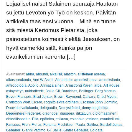
Lojaaliset naiset Salainen seuraaja Hautaan
suljettu Levoton yö Työ on kesken. Päivitän
artikkelia taas ensi vuonna. Minä en tunne
sitä miestä Kertomus Pietarista, joka
painostettuna kolmesti kieltää Jeesuksen, on
hyvä esimerkki siitä, kuinka paljon
evankeliumien kerronta […]
Avainsanat:
abba
,
absurdi
,
aikalisä
,
alaston
,
alisteinen asema
,
alkuseurakunta
,
Ann W. Astell
,
Anna heille anteeksi
,
ansa
,
anteeksianto
,
antropologia
,
Apollo
,
Arimatialainen
,
Armstrong Karen
,
arpa
,
Art House
,
asiayhteys
,
auktoriteetti
,
Bailie Gil
,
Barabbas
,
Bellinger
,
Borg Marcus
,
Bovon Franqois
,
Brad Jersak
,
Brown Raymond
,
Calvary
,
Ched Myers
,
Christoph Wolf
,
Cicero
,
cognito extra ordinem
,
Crossan John Dominic
,
Daavidin valtakunta
,
delegaatio
,
Demystifiointi
,
demytologisoida
,
Depoortere Frederiek
,
diagnoosi
,
diaspora
,
diktatuuri
,
diplomaattinen
,
ehtoollisasetus
,
Elia
,
epätoivo
,
esikuva
,
esinahka
,
etninen
,
evankeliumi
,
Fariseus
,
Filon
,
Florus
,
Fortuna
,
Fredriksen Paula
,
Galilea
,
Gardell Jonas
,
Gebauer
,
Gianni Vattimo
,
Gil Bailie
,
Ginter Gebauer
,
Golgata
,