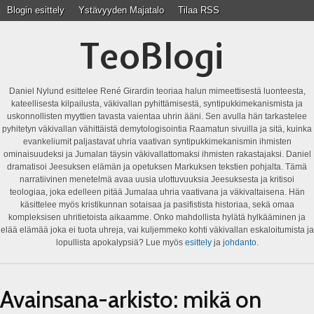
Blogin esittely
Ystävyyden Majatalo
Tilaa RSS
TeoBlogi
Daniel Nylund esittelee René Girardin teoriaa halun mimeettisestä luonteesta,
kateellisesta kilpailusta, väkivallan pyhittämisestä, syntipukkimekanismista ja
uskonnollisten myyttien tavasta vaientaa uhrin ääni. Sen avulla hän tarkastelee
pyhitetyn väkivallan vähittäistä demytologisointia Raamatun sivuilla ja sitä, kuinka
evankeliumit paljastavat uhria vaativan syntipukkimekanismin ihmisten
ominaisuudeksi ja Jumalan täysin väkivallattomaksi ihmisten rakastajaksi. Daniel
dramatisoi Jeesuksen elämän ja opetuksen Markuksen tekstien pohjalta. Tämä
narratiivinen menetelmä avaa uusia ulottuvuuksia Jeesuksesta ja kritisoi
teologiaa, joka edelleen pitää Jumalaa uhria vaativana ja väkivaltaisena. Hän
käsittelee myös kristikunnan sotaisaa ja pasifistista historiaa, sekä omaa
kompleksisen uhritietoista aikaamme. Onko mahdollista hylätä hylkääminen ja
elää elämää joka ei tuota uhreja, vai kuljemmeko kohti väkivallan eskaloitumista ja
lopullista apokalypsiä? Lue myös
esittely
ja
johdanto
.
Avainsana-arkisto:
mikä on