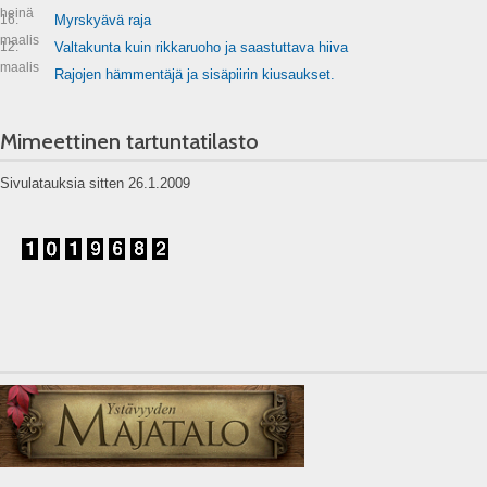
heinä
16.
Myrskyävä raja
maalis
12.
Valtakunta kuin rikkaruoho ja saastuttava hiiva
maalis
Rajojen hämmentäjä ja sisäpiirin kiusaukset.
Mimeettinen tartuntatilasto
Sivulatauksia sitten 26.1.2009