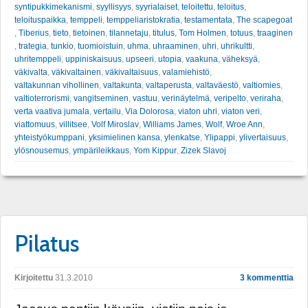
syntipukkimekanismi
,
syyllisyys
,
syyrialaiset
,
teloitettu
,
teloitus
,
teloituspaikka
,
temppeli
,
temppeliaristokratia
,
testamentata
,
The scapegoat
,
Tiberius
,
tieto
,
tietoinen
,
tilannetaju
,
titulus
,
Tom Holmen
,
totuus
,
traaginen
,
trategia
,
tunkio
,
tuomioistuin
,
uhma
,
uhraaminen
,
uhri
,
uhrikultti
,
uhritemppeli
,
uppiniskaisuus
,
upseeri
,
utopia
,
vaakuna
,
väheksyä
,
väkivalta
,
väkivaltainen
,
väkivaltaisuus
,
valamiehistö
,
valtakunnan vihollinen
,
valtakunta
,
valtaperusta
,
valtaväestö
,
valtiomies
,
valtioterrorismi
,
vangitseminen
,
vastuu
,
verinäytelmä
,
veripelto
,
veriraha
,
verta vaativa jumala
,
vertailu
,
Via Dolorosa
,
viaton uhri
,
viaton veri
,
viattomuus
,
villitsee
,
Volf Miroslav
,
Williams James
,
Wolf
,
Wroe Ann
,
yhteistyökumppani
,
yksimielinen kansa
,
ylenkatse
,
Ylipappi
,
ylivertaisuus
,
ylösnousemus
,
ympärileikkaus
,
Yom Kippur
,
Zizek Slavoj
Pilatus
Kirjoitettu
31.3.2010
3 kommenttia