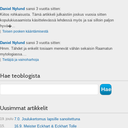
Daniel Nylund
sanoi
3 vuotta sitten:
Kiitos rohkaisusta. Tämä artikkeli julkaistiin joskus vuosia sitten
kopulukiusaamista käsittelevässä lehdessä myös ja sai silloin paljon
hyvä�...
⌊
Toisen posken kääntämisestä
Daniel Nylund
sanoi
3 vuotta sitten:
Hmm. Tähdet ja enkelit tosiaam menevät vähän sekaisin Raamatun
mytologiassa....
⌊
Tietäjiä ja vainoharhoja
Hae teoblogista
Uusimmat artikkelit
19. joulu
7.0. Joulukertomus lapsille sanoitettuna
15.
16.9. Meister Eckhart & Eckhart Tolle