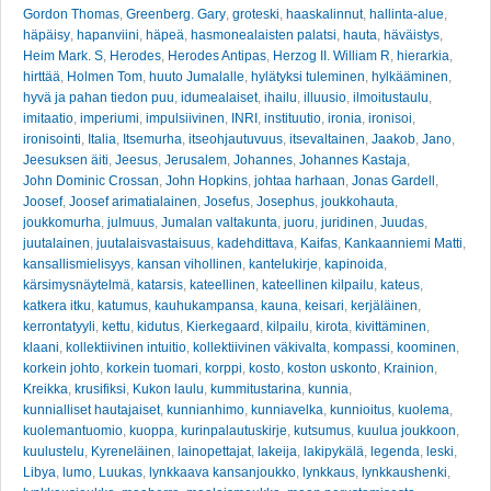
Gordon Thomas
,
Greenberg. Gary
,
groteski
,
haaskalinnut
,
hallinta-alue
,
häpäisy
,
hapanviini
,
häpeä
,
hasmonealaisten palatsi
,
hauta
,
häväistys
,
Heim Mark. S
,
Herodes
,
Herodes Antipas
,
Herzog II. William R
,
hierarkia
,
hirttää
,
Holmen Tom
,
huuto Jumalalle
,
hylätyksi tuleminen
,
hylkääminen
,
hyvä ja pahan tiedon puu
,
idumealaiset
,
ihailu
,
illuusio
,
ilmoitustaulu
,
imitaatio
,
imperiumi
,
impulsiivinen
,
INRI
,
instituutio
,
ironia
,
ironisoi
,
ironisointi
,
Italia
,
Itsemurha
,
itseohjautuvuus
,
itsevaltainen
,
Jaakob
,
Jano
,
Jeesuksen äiti
,
Jeesus
,
Jerusalem
,
Johannes
,
Johannes Kastaja
,
John Dominic Crossan
,
John Hopkins
,
johtaa harhaan
,
Jonas Gardell
,
Joosef
,
Joosef arimatialainen
,
Josefus
,
Josephus
,
joukkohauta
,
joukkomurha
,
julmuus
,
Jumalan valtakunta
,
juoru
,
juridinen
,
Juudas
,
juutalainen
,
juutalaisvastaisuus
,
kadehdittava
,
Kaifas
,
Kankaanniemi Matti
,
kansallismielisyys
,
kansan vihollinen
,
kantelukirje
,
kapinoida
,
kärsimysnäytelmä
,
katarsis
,
kateellinen
,
kateellinen kilpailu
,
kateus
,
katkera itku
,
katumus
,
kauhukampansa
,
kauna
,
keisari
,
kerjäläinen
,
kerrontatyyli
,
kettu
,
kidutus
,
Kierkegaard
,
kilpailu
,
kirota
,
kivittäminen
,
klaani
,
kollektiivinen intuitio
,
kollektiivinen väkivalta
,
kompassi
,
koominen
,
korkein johto
,
korkein tuomari
,
korppi
,
kosto
,
koston uskonto
,
Krainion
,
Kreikka
,
krusifiksi
,
Kukon laulu
,
kummitustarina
,
kunnia
,
kunnialliset hautajaiset
,
kunnianhimo
,
kunniavelka
,
kunnioitus
,
kuolema
,
kuolemantuomio
,
kuoppa
,
kurinpalautuskirje
,
kutsumus
,
kuulua joukkoon
,
kuulustelu
,
Kyreneläinen
,
lainopettajat
,
lakeija
,
lakipykälä
,
legenda
,
leski
,
Libya
,
lumo
,
Luukas
,
lynkkaava kansanjoukko
,
lynkkaus
,
lynkkaushenki
,