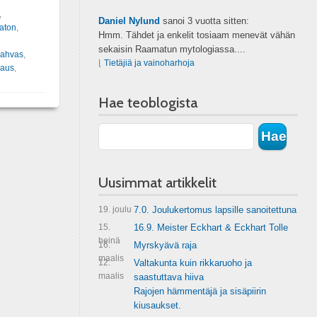
,
Daniel Nylund
sanoi
3 vuotta sitten:
aton
,
Hmm. Tähdet ja enkelit tosiaam menevät vähän
sekaisin Raamatun mytologiassa....
rahvas
,
⌊
Tietäjiä ja vainoharhoja
kaus
,
Hae teoblogista
Uusimmat artikkelit
19. joulu
7.0. Joulukertomus lapsille sanoitettuna
15.
16.9. Meister Eckhart & Eckhart Tolle
heinä
16.
Myrskyävä raja
maalis
12.
Valtakunta kuin rikkaruoho ja
maalis
saastuttava hiiva
Rajojen hämmentäjä ja sisäpiirin
kiusaukset.