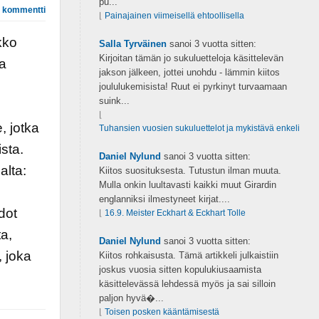
pu...
 kommentti
⌊
Painajainen viimeisellä ehtoollisella
kko
Salla Tyrväinen
sanoi
3 vuotta sitten:
Kirjoitan tämän jo sukuluetteloja käsittelevän
ta
jakson jälkeen, jottei unohdu - lämmin kiitos
joululukemisista! Ruut ei pyrkinyt turvaamaan
suink...
⌊
, jotka
Tuhansien vuosien sukuluettelot ja mykistävä enkeli
sta.
Daniel Nylund
sanoi
3 vuotta sitten:
alta:
Kiitos suosituksesta. Tutustun ilman muuta.
Mulla onkin luultavasti kaikki muut Girardin
englanniksi ilmestyneet kirjat....
dot
⌊
16.9. Meister Eckhart & Eckhart Tolle
a,
Daniel Nylund
sanoi
3 vuotta sitten:
, joka
Kiitos rohkaisusta. Tämä artikkeli julkaistiin
joskus vuosia sitten kopulukiusaamista
käsittelevässä lehdessä myös ja sai silloin
paljon hyvä�...
⌊
Toisen posken kääntämisestä