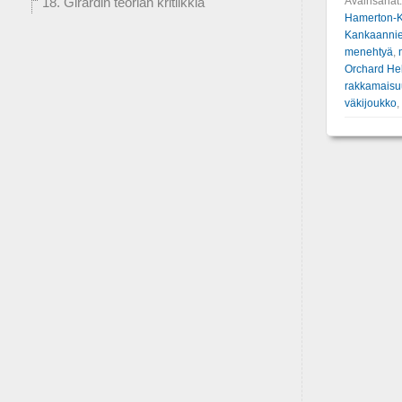
Avainsanat
18. Girardin teorian kritiikkiä
Hamerton-K
Kankaannie
menehtyä
,
Orchard He
rakkamaisu
väkijoukko
,