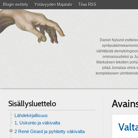
Blogin esittely
Ystävyyden Majatalo
Tilaa RSS
Daniel Nylund esittelee
syntipukkimekanismist
vähittäistä demytologisoi
ominaisuudeksi ja Ju
Markuksen tekstien pohja
pitää Jumalaa uhria v
kompleksisen uhritietois
Avain
Sisällysluettelo
Lähdekirjallisuus
1. Uskonto ja väkivalta
Valt
2 René Girard ja pyhitetty väkivalta