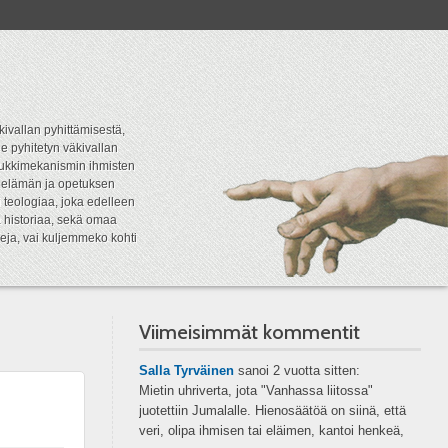
kivallan pyhittämisestä,
e pyhitetyn väkivallan
tipukkimekanismin ihmisten
n elämän ja opetuksen
 teologiaa, joka edelleen
a historiaa, sekä omaa
eja, vai kuljemmeko kohti
Viimeisimmät kommentit
Salla Tyrväinen
sanoi
2 vuotta sitten:
Mietin uhriverta, jota "Vanhassa liitossa"
juotettiin Jumalalle. Hienosäätöä on siinä, että
veri, olipa ihmisen tai eläimen, kantoi henkeä,