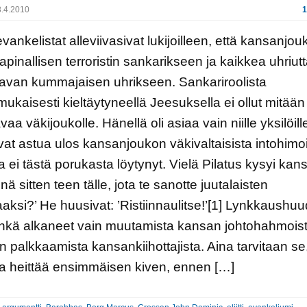
.4.2010
1
evankelistat alleviivasivat lukijoilleen, että kansanjou
kapinallisen terroristin sankarikseen ja kaikkea uhriut
avan kummajaisen uhrikseen. Sankariroolista
ukaisesti kieltäytyneellä Jeesuksella ei ollut mitään
aa väkijoukolle. Hänellä oli asiaa vain niille yksilöille
vat astua ulos kansanjoukon väkivaltaisista intohimoi
ia ei tästä porukasta löytynyt. Vielä Pilatus kysyi kans
nä sitten teen tälle, jota te sanotte juutalaisten
aksi?’ He huusivat: ’Ristiinnaulitse!’[1] Lynkkaushuu
ehkä alkaneet vain muutamista kansan johtohahmoist
n palkkaamista kansankiihottajista. Aina tarvitaan se
a heittää ensimmäisen kiven, ennen […]