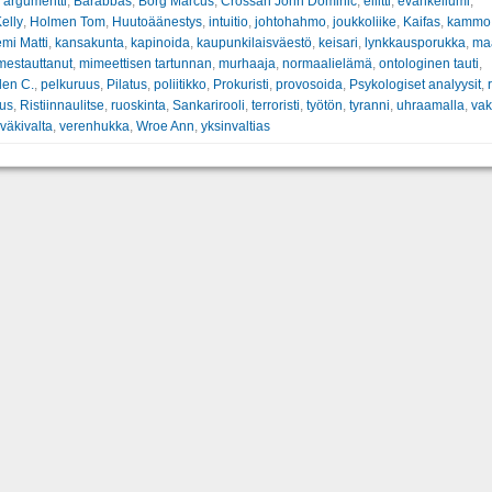
:
argumentti
,
Barabbas
,
Borg Marcus
,
Crossan John Dominic
,
eliitti
,
evankeliumi
,
elly
,
Holmen Tom
,
Huutoäänestys
,
intuitio
,
johtohahmo
,
joukkoliike
,
Kaifas
,
kammo
mi Matti
,
kansakunta
,
kapinoida
,
kaupunkilaisväestö
,
keisari
,
lynkkausporukka
,
ma
mestauttanut
,
mimeettisen tartunnan
,
murhaaja
,
normaalielämä
,
ontologinen tauti
,
len C.
,
pelkuruus
,
Pilatus
,
poliitikko
,
Prokuristi
,
provosoida
,
Psykologiset analyysit
,
us
,
Ristiinnaulitse
,
ruoskinta
,
Sankarirooli
,
terroristi
,
työtön
,
tyranni
,
uhraamalla
,
va
väkivalta
,
verenhukka
,
Wroe Ann
,
yksinvaltias