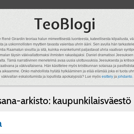
TeoBlogi
 René Girardin teoriaa halun mimeettisestä luonteesta, kateellisesta kilpailusta, vä
a ja uskonnollisten myyttien tavasta vaientaa uhrin ääni. Sen avulla hän tarkastele
ntia Raamatun sivuilla ja sitä, kuinka evankeliumit paljastavat uhria vaativan syn
malan täysin väkivallattomaksi ihmisten rakastajaksi. Daniel dramatisoi Jeesukse
lta. Tämä narratiivinen menetelmä avaa uusia ulottuvuuksia Jeesuksesta ja kritisoi
aativana ja väkivaltaisena. Hän käsittelee myös kristikunnan sotaisaa ja pasifistist
ta aikaamme. Onko mahdollista hylätä hylkääminen ja elää elämää joka ei tuota uhr
väkivallan eskaloitumista ja lopullista apokalypsiä? Lue myös
esittely
ja
johdanto
.
sana-arkisto:
kaupunkilaisväestö
a