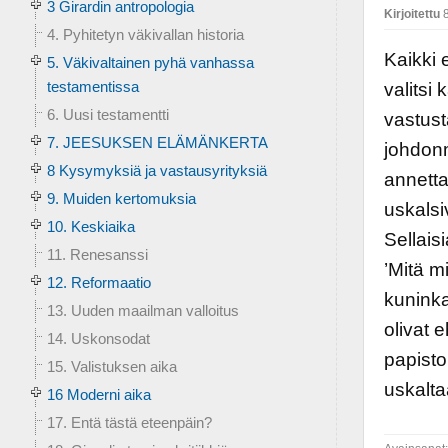
3 Girardin antropologia
Kirjoitettu
8
4. Pyhitetyn väkivallan historia
Kaikki 
5. Väkivaltainen pyhä vanhassa
testamentissa
valitsi 
6. Uusi testamentti
vastust
7. JEESUKSEN ELÄMÄNKERTA
johdonm
8 Kysymyksiä ja vastausyrityksiä
annettav
9. Muiden kertomuksia
uskalsi
10. Keskiaika
Sellais
11. Renesanssi
’Mitä mi
12. Reformaatio
kuninka
13. Uuden maailman valloitus
olivat 
14. Uskonsodat
papisto
15. Valistuksen aika
uskalta
16 Moderni aika
17. Entä tästä eteenpäin?