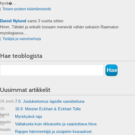
hyvä�...
⌊
Toisen posken kääntämisestä
Daniel Nylund
sanoi
3 vuotta sitten:
Hmm. Tähdet ja enkelit tosiaam menevät vähän sekaisin Raamatun
mytologiassa....
⌊
Tietäjiä ja vainoharhoja
Hae teoblogista
Uusimmat artikkelit
19. joulu
7.0. Joulukertomus lapsille sanoitettuna
15.
16.9. Meister Eckhart & Eckhart Tolle
heinä
16.
Myrskyävä raja
maalis
12.
Valtakunta kuin rikkaruoho ja saastuttava hiiva
maalis
Rajojen hämmentäjä ja sisäpiirin kiusaukset.