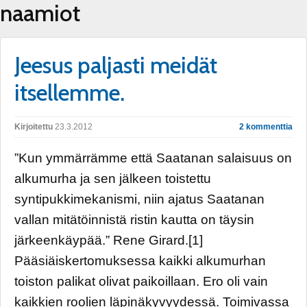
naamiot
Jeesus paljasti meidät
itsellemme.
Kirjoitettu
23.3.2012
2 kommenttia
”Kun ymmärrämme että Saatanan salaisuus on
alkumurha ja sen jälkeen toistettu
syntipukkimekanismi, niin ajatus Saatanan
vallan mitätöinnistä ristin kautta on täysin
järkeenkäypää.” Rene Girard.[1]
Pääsiäiskertomuksessa kaikki alkumurhan
toiston palikat olivat paikoillaan. Ero oli vain
kaikkien roolien läpinäkyvyydessä. Toimivassa