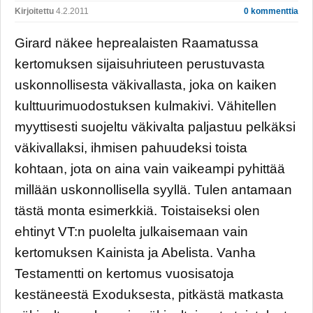
Kirjoitettu
4.2.2011
0 kommenttia
Girard näkee heprealaisten Raamatussa
kertomuksen sijaisuhriuteen perustuvasta
uskonnollisesta väkivallasta, joka on kaiken
kulttuurimuodostuksen kulmakivi. Vähitellen
myyttisesti suojeltu väkivalta paljastuu pelkäksi
väkivallaksi, ihmisen pahuudeksi toista
kohtaan, jota on aina vain vaikeampi pyhittää
millään uskonnollisella syyllä. Tulen antamaan
tästä monta esimerkkiä. Toistaiseksi olen
ehtinyt VT:n puolelta julkaisemaan vain
kertomuksen Kainista ja Abelista. Vanha
Testamentti on kertomus vuosisatoja
kestäneestä Exoduksesta, pitkästä matkasta