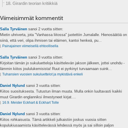
18. Girardin teorian kritiikkiä
Viimeisimmät kommentit
Salla Tyrväinen
sanoi
2 vuotta sitten:
Mietin uhriverta, jota "Vanhassa liitossa" juotettiin Jumalalle. Hienosäätöä on
siinä, että veri, olipa ihmisen tai eläimen, kantoi henkeä, pu...
⌊
Painajainen viimeisellä ehtoollisella
Salla Tyrväinen
sanoi
3 vuotta sitten:
Kirjoitan tämän jo sukuluetteloja käsittelevän jakson jälkeen, jottei unohdu -
lämmin kiitos joululukemisista! Ruut ei pyrkinyt turvaamaan suink...
⌊
Tuhansien vuosien sukuluettelot ja mykistävä enkeli
Daniel Nylund
sanoi
3 vuotta sitten:
Kiitos suosituksesta. Tutustun ilman muuta. Mulla onkin luultavasti kaikki
muut Girardin englanniksi ilmestyneet kirjat....
⌊
16.9. Meister Eckhart & Eckhart Tolle
Daniel Nylund
sanoi
3 vuotta sitten:
Kiitos rohkaisusta. Tämä artikkeli julkaistiin joskus vuosia sitten
kopulukiusaamista käsittelevässä lehdessä myös ja sai silloin paljon