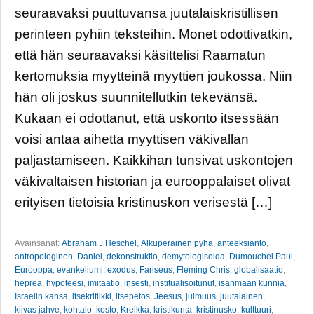
seuraavaksi puuttuvansa juutalaiskristillisen
perinteen pyhiin teksteihin. Monet odottivatkin,
että hän seuraavaksi käsittelisi Raamatun
kertomuksia myytteinä myyttien joukossa. Niin
hän oli joskus suunnitellutkin tekevänsä.
Kukaan ei odottanut, että uskonto itsessään
voisi antaa aihetta myyttisen väkivallan
paljastamiseen. Kaikkihan tunsivat uskontojen
väkivaltaisen historian ja eurooppalaiset olivat
erityisen tietoisia kristinuskon verisestä […]
Avainsanat:
Abraham J Heschel
,
Alkuperäinen pyhä
,
anteeksianto
,
antropologinen
,
Daniel
,
dekonstruktio
,
demytologisoida
,
Dumouchel Paul
,
Eurooppa
,
evankeliumi
,
exodus
,
Fariseus
,
Fleming Chris
,
globalisaatio
,
heprea
,
hypoteesi
,
imitaatio
,
insesti
,
institualisoitunut
,
isänmaan kunnia
,
Israelin kansa
,
itsekritiikki
,
itsepetos
,
Jeesus
,
julmuus
,
juutalainen
,
kiivas jahve
,
kohtalo
,
kosto
,
Kreikka
,
kristikunta
,
kristinusko
,
kulttuuri
,