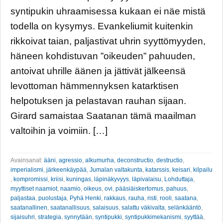
syntipukin uhraamisessa kukaan ei näe mistä
todella on kysymys. Evankeliumit kuitenkin
rikkoivat taian, paljastivat uhrin syyttömyyden,
häneen kohdistuvan ”oikeuden” pahuuden,
antoivat uhrille äänen ja jättivät jälkeensä
levottoman hämmennyksen katarktisen
helpotuksen ja pelastavan rauhan sijaan.
Girard samaistaa Saatanan tämä maailman
valtoihin ja voimiin. […]
Avainsanat:
ääni
,
agressio
,
alkumurha
,
deconstructio
,
destructio
,
imperialismi
,
järkeenkäypää
,
Jumalan valtakunta
,
katarssis
,
keisari
,
kilpailu
,
kompromissi
,
kriisi
,
kuningas
,
läpinäkyvyys
,
läpivalaisu
,
Lohduttaja
,
myyttiset naamiot
,
naamio
,
oikeus
,
ovi
,
pääsiäiskertomus
,
pahuus
,
paljastaa
,
puolustaja
,
Pyhä Henki
,
rakkaus
,
rauha
,
risti
,
rooli
,
saatana
,
saatanallinen
,
saatanallisuus
,
salaisuus
,
salattu väkivalta
,
selänkääntö
,
sijaisuhri
,
strategia
,
synnytään
,
syntipukki
,
syntipukkimekanismi
,
syyttää
,