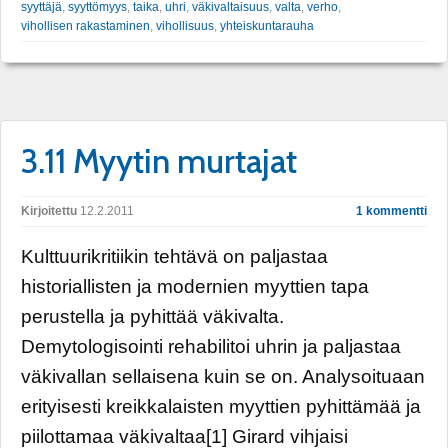
syyttäjä
,
syyttömyys
,
taika
,
uhri
,
väkivaltaisuus
,
valta
,
verho
,
vihollisen rakastaminen
,
vihollisuus
,
yhteiskuntarauha
3.11 Myytin murtajat
Kirjoitettu
12.2.2011
1 kommentti
Kulttuurikritiikin tehtävä on paljastaa
historiallisten ja modernien myyttien tapa
perustella ja pyhittää väkivalta.
Demytologisointi rehabilitoi uhrin ja paljastaa
väkivallan sellaisena kuin se on. Analysoituaan
erityisesti kreikkalaisten myyttien pyhittämää ja
piilottamaa väkivaltaa[1] Girard vihjaisi