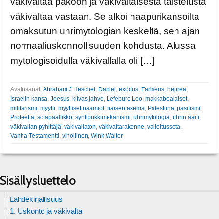
väkivaltaa pakoon ja väkivaltaisesta taistelusta
väkivaltaa vastaan. Se alkoi naapurikansoilta
omaksutun uhrimytologian keskeltä, sen ajan
normaaliuskonnollisuuden kohdusta. Alussa
mytologisoidulla väkivallalla oli […]
Avainsanat:
Abraham J Heschel
,
Daniel
,
exodus
,
Fariseus
,
heprea
,
Israelin kansa
,
Jeesus
,
kiivas jahve
,
Lefebure Leo
,
makkabealaiset
,
militarismi
,
myytti
,
myyttiset naamiot
,
naisen asema
,
Palestiina
,
pasifismi
,
Profeetta
,
sotapäällikkö
,
syntipukkimekanismi
,
uhrimytologia
,
uhrin ääni
,
väkivallan pyhittäjä
,
väkivallaton
,
väkivaltarakenne
,
valloitussota
,
Vanha Testamentti
,
vihollinen
,
Wink Walter
Sisällysluettelo
Lähdekirjallisuus
1. Uskonto ja väkivalta