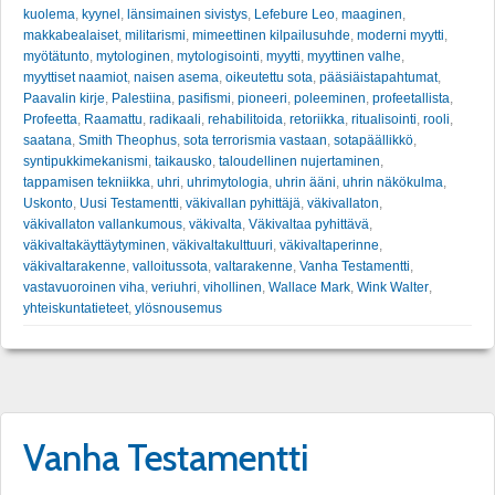
kuolema
,
kyynel
,
länsimainen sivistys
,
Lefebure Leo
,
maaginen
,
makkabealaiset
,
militarismi
,
mimeettinen kilpailusuhde
,
moderni myytti
,
myötätunto
,
mytologinen
,
mytologisointi
,
myytti
,
myyttinen valhe
,
myyttiset naamiot
,
naisen asema
,
oikeutettu sota
,
pääsiäistapahtumat
,
Paavalin kirje
,
Palestiina
,
pasifismi
,
pioneeri
,
poleeminen
,
profeetallista
,
Profeetta
,
Raamattu
,
radikaali
,
rehabilitoida
,
retoriikka
,
ritualisointi
,
rooli
,
saatana
,
Smith Theophus
,
sota terrorismia vastaan
,
sotapäällikkö
,
syntipukkimekanismi
,
taikausko
,
taloudellinen nujertaminen
,
tappamisen tekniikka
,
uhri
,
uhrimytologia
,
uhrin ääni
,
uhrin näkökulma
,
Uskonto
,
Uusi Testamentti
,
väkivallan pyhittäjä
,
väkivallaton
,
väkivallaton vallankumous
,
väkivalta
,
Väkivaltaa pyhittävä
,
väkivaltakäyttäytyminen
,
väkivaltakulttuuri
,
väkivaltaperinne
,
väkivaltarakenne
,
valloitussota
,
valtarakenne
,
Vanha Testamentti
,
vastavuoroinen viha
,
veriuhri
,
vihollinen
,
Wallace Mark
,
Wink Walter
,
yhteiskuntatieteet
,
ylösnousemus
Vanha Testamentti