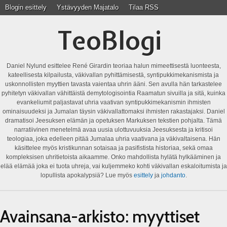
Blogin esittely
Ystävyyden Majatalo
Tilaa RSS
TeoBlogi
Daniel Nylund esittelee René Girardin teoriaa halun mimeettisestä luonteesta,
kateellisesta kilpailusta, väkivallan pyhittämisestä, syntipukkimekanismista ja
uskonnollisten myyttien tavasta vaientaa uhrin ääni. Sen avulla hän tarkastelee
pyhitetyn väkivallan vähittäistä demytologisointia Raamatun sivuilla ja sitä, kuinka
evankeliumit paljastavat uhria vaativan syntipukkimekanismin ihmisten
ominaisuudeksi ja Jumalan täysin väkivallattomaksi ihmisten rakastajaksi. Daniel
dramatisoi Jeesuksen elämän ja opetuksen Markuksen tekstien pohjalta. Tämä
narratiivinen menetelmä avaa uusia ulottuvuuksia Jeesuksesta ja kritisoi
teologiaa, joka edelleen pitää Jumalaa uhria vaativana ja väkivaltaisena. Hän
käsittelee myös kristikunnan sotaisaa ja pasifistista historiaa, sekä omaa
kompleksisen uhritietoista aikaamme. Onko mahdollista hylätä hylkääminen ja
elää elämää joka ei tuota uhreja, vai kuljemmeko kohti väkivallan eskaloitumista ja
lopullista apokalypsiä? Lue myös
esittely
ja
johdanto
.
Avainsana-arkisto:
myyttiset