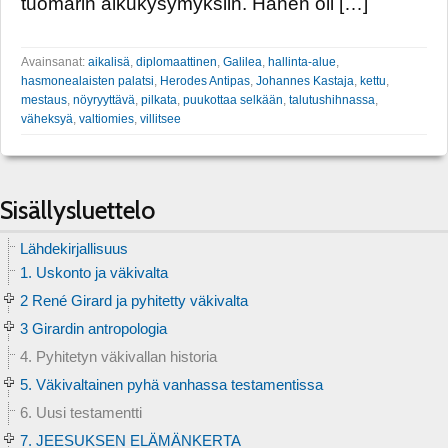
tuomarin alkukysymyksiin. Hänen oli […]
Avainsanat:
aikalisä
,
diplomaattinen
,
Galilea
,
hallinta-alue
,
hasmonealaisten palatsi
,
Herodes Antipas
,
Johannes Kastaja
,
kettu
,
mestaus
,
nöyryyttävä
,
pilkata
,
puukottaa selkään
,
talutushihnassa
,
väheksyä
,
valtiomies
,
villitsee
Sisällysluettelo
Lähdekirjallisuus
1. Uskonto ja väkivalta
2 René Girard ja pyhitetty väkivalta
3 Girardin antropologia
4. Pyhitetyn väkivallan historia
5. Väkivaltainen pyhä vanhassa testamentissa
6. Uusi testamentti
7. JEESUKSEN ELÄMÄNKERTA