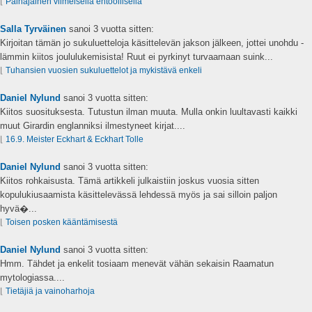
⌊
Painajainen viimeisellä ehtoollisella
Salla Tyrväinen
sanoi
3 vuotta sitten:
Kirjoitan tämän jo sukuluetteloja käsittelevän jakson jälkeen, jottei unohdu -
lämmin kiitos joululukemisista! Ruut ei pyrkinyt turvaamaan suink...
⌊
Tuhansien vuosien sukuluettelot ja mykistävä enkeli
Daniel Nylund
sanoi
3 vuotta sitten:
Kiitos suosituksesta. Tutustun ilman muuta. Mulla onkin luultavasti kaikki
muut Girardin englanniksi ilmestyneet kirjat....
⌊
16.9. Meister Eckhart & Eckhart Tolle
Daniel Nylund
sanoi
3 vuotta sitten:
Kiitos rohkaisusta. Tämä artikkeli julkaistiin joskus vuosia sitten
kopulukiusaamista käsittelevässä lehdessä myös ja sai silloin paljon
hyvä�...
⌊
Toisen posken kääntämisestä
Daniel Nylund
sanoi
3 vuotta sitten:
Hmm. Tähdet ja enkelit tosiaam menevät vähän sekaisin Raamatun
mytologiassa....
⌊
Tietäjiä ja vainoharhoja