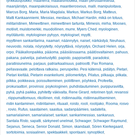
lynkkausjoukko
,
maaherra
,
maalaismoukka
,
maan perustamisesta
,
maanjäristys
,
maanpakolaisuus
,
maantierosvous
,
malli
,
manipuloitava
,
Marcus Borg
,
Maria
,
Maria Magdala
,
Markus
,
Markus Borg
,
Matteus
,
Matti Kankaanniemi
,
Messias
,
mestaus
,
Michael Hardin
,
mikä on totuus
,
militaristinen
,
Mimeettinen
,
mimeettinen tartunta
,
Mimesis
,
mirha
,
Mooses
,
motiivit
,
muistomerkki
,
muodollinen
,
murre
,
Myers Ched
,
myologinen
,
myötätunto
,
mytologinen pyhyys
,
mytologiset
,
myytti
,
myyttinen sankaritarina
,
naamari
,
näännytys
,
naiset
,
närkästyä
,
Neuhaus
,
neuvosto
,
nolata
,
nöyryytetty
,
nöyryyttävä
,
nöyryytys
,
Orchard Helen
,
orja
,
orpo
,
Pääkallonpaikka
,
pääoma
,
pääsiäissaarna
,
päätösvaltainen
,
pahuus
,
pakana
,
palvelija
,
palvelustyttö
,
papisto
,
pappiseliitti
,
paradoksi
,
paratiisiunelma
,
parjaus
,
patriarkaalisuus
,
patriootti
,
Pax Romana
,
pellavavaate
,
pelottava ratkaisu
,
peruspelko
,
Pesi kätensä
,
pidätys
,
Pietari
,
Pietari kieltää
,
Pietarin evankeliumi
,
piilomerkitys
,
Pilatus
,
pilkaaja
,
pilkata
,
pilkka
,
poikkeava
,
poissulkeminen
,
poliittinen
,
pöyhkeä
,
Profeetta
,
prokuraattori
,
provinssi
,
psykologinen
,
puhdistautuminen
,
purppuraviitta
,
pyhä
,
pyhä paikka
,
pyhitetty väkivalta
,
Rene Girard
,
retorinen tyyli
,
revanssi
,
riippumattomuus
,
rikollinen
,
risti
,
ristiinnaulita
,
ristiinnaulitseminen
,
ristin kantaminen
,
ristiriitainen
,
rituaali
,
roisto
,
rooli
,
roolijako
,
Rooma
,
rosvo
,
rovio
,
Rufus
,
saastainen
,
saastua
,
sadanpäämies
,
sadatella
,
samarialainen
,
samarialaiset
,
sankari
,
sankarimessias
,
sankaruus
,
Santala Risto
,
sapatti
,
särkyneet unelmat
,
Schwager
,
Schwager Raymund
,
Sejanus
,
Seneca
,
Senior Donald
,
Simon
,
skandaali
,
Sören Kierkegaard
,
sortotoimia
,
sosiaalinen
,
spektaakkeli
,
spontaani
,
synoptikot
,