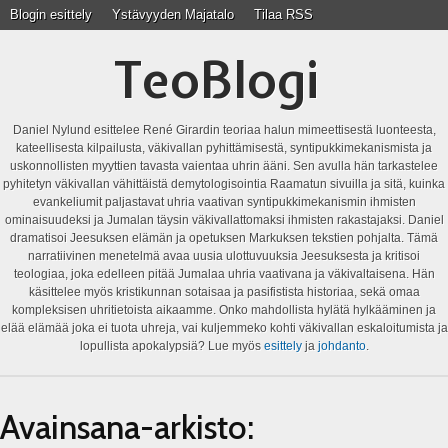
Blogin esittely
Ystävyyden Majatalo
Tilaa RSS
TeoBlogi
Daniel Nylund esittelee René Girardin teoriaa halun mimeettisestä luonteesta,
kateellisesta kilpailusta, väkivallan pyhittämisestä, syntipukkimekanismista ja
uskonnollisten myyttien tavasta vaientaa uhrin ääni. Sen avulla hän tarkastelee
pyhitetyn väkivallan vähittäistä demytologisointia Raamatun sivuilla ja sitä, kuinka
evankeliumit paljastavat uhria vaativan syntipukkimekanismin ihmisten
ominaisuudeksi ja Jumalan täysin väkivallattomaksi ihmisten rakastajaksi. Daniel
dramatisoi Jeesuksen elämän ja opetuksen Markuksen tekstien pohjalta. Tämä
narratiivinen menetelmä avaa uusia ulottuvuuksia Jeesuksesta ja kritisoi
teologiaa, joka edelleen pitää Jumalaa uhria vaativana ja väkivaltaisena. Hän
käsittelee myös kristikunnan sotaisaa ja pasifistista historiaa, sekä omaa
kompleksisen uhritietoista aikaamme. Onko mahdollista hylätä hylkääminen ja
elää elämää joka ei tuota uhreja, vai kuljemmeko kohti väkivallan eskaloitumista ja
lopullista apokalypsiä? Lue myös
esittely
ja
johdanto
.
Avainsana-arkisto: