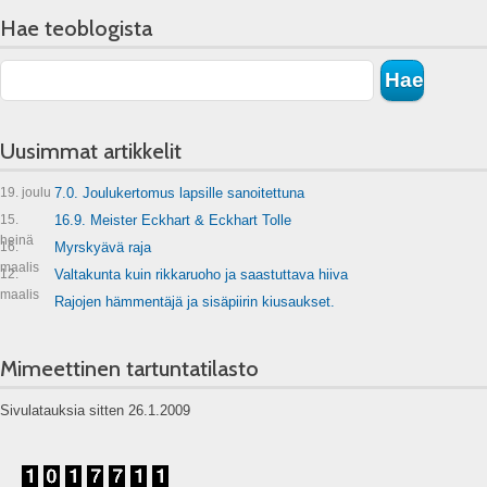
Hae teoblogista
Uusimmat artikkelit
19. joulu
7.0. Joulukertomus lapsille sanoitettuna
15.
16.9. Meister Eckhart & Eckhart Tolle
heinä
16.
Myrskyävä raja
maalis
12.
Valtakunta kuin rikkaruoho ja saastuttava hiiva
maalis
Rajojen hämmentäjä ja sisäpiirin kiusaukset.
Mimeettinen tartuntatilasto
Sivulatauksia sitten 26.1.2009