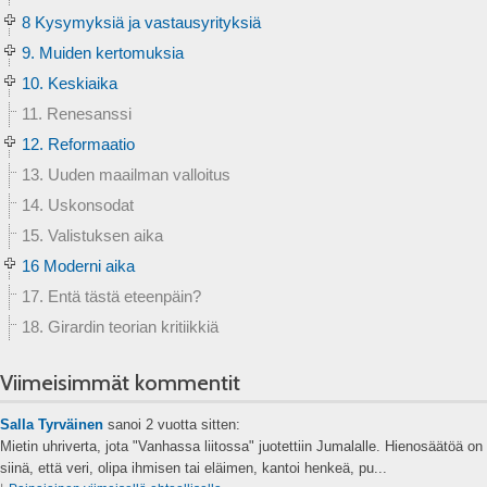
8 Kysymyksiä ja vastausyrityksiä
9. Muiden kertomuksia
10. Keskiaika
11. Renesanssi
12. Reformaatio
13. Uuden maailman valloitus
14. Uskonsodat
15. Valistuksen aika
16 Moderni aika
17. Entä tästä eteenpäin?
18. Girardin teorian kritiikkiä
Viimeisimmät kommentit
Salla Tyrväinen
sanoi
2 vuotta sitten:
Mietin uhriverta, jota "Vanhassa liitossa" juotettiin Jumalalle. Hienosäätöä on
siinä, että veri, olipa ihmisen tai eläimen, kantoi henkeä, pu...