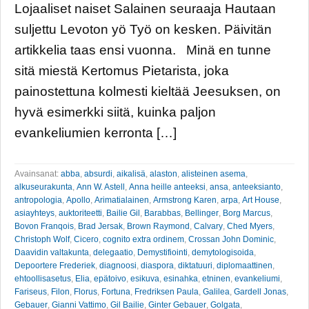
Lojaaliset naiset Salainen seuraaja Hautaan
suljettu Levoton yö Työ on kesken. Päivitän
artikkelia taas ensi vuonna. Minä en tunne
sitä miestä Kertomus Pietarista, joka
painostettuna kolmesti kieltää Jeesuksen, on
hyvä esimerkki siitä, kuinka paljon
evankeliumien kerronta […]
Avainsanat:
abba
,
absurdi
,
aikalisä
,
alaston
,
alisteinen asema
,
alkuseurakunta
,
Ann W. Astell
,
Anna heille anteeksi
,
ansa
,
anteeksianto
,
antropologia
,
Apollo
,
Arimatialainen
,
Armstrong Karen
,
arpa
,
Art House
,
asiayhteys
,
auktoriteetti
,
Bailie Gil
,
Barabbas
,
Bellinger
,
Borg Marcus
,
Bovon Franqois
,
Brad Jersak
,
Brown Raymond
,
Calvary
,
Ched Myers
,
Christoph Wolf
,
Cicero
,
cognito extra ordinem
,
Crossan John Dominic
,
Daavidin valtakunta
,
delegaatio
,
Demystifiointi
,
demytologisoida
,
Depoortere Frederiek
,
diagnoosi
,
diaspora
,
diktatuuri
,
diplomaattinen
,
ehtoollisasetus
,
Elia
,
epätoivo
,
esikuva
,
esinahka
,
etninen
,
evankeliumi
,
Fariseus
,
Filon
,
Florus
,
Fortuna
,
Fredriksen Paula
,
Galilea
,
Gardell Jonas
,
Gebauer
,
Gianni Vattimo
,
Gil Bailie
,
Ginter Gebauer
,
Golgata
,