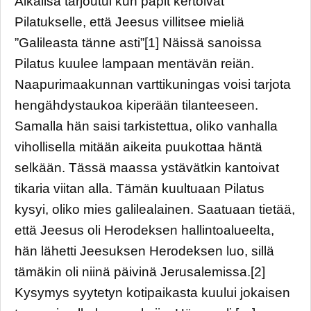
Aikalisä tarjoutui kun papit kertoivat
Pilatukselle, että Jeesus villitsee mieliä
”Galileasta tänne asti”[1] Näissä sanoissa
Pilatus kuulee lampaan mentävän reiän.
Naapurimaakunnan varttikuningas voisi tarjota
hengähdystaukoa kiperään tilanteeseen.
Samalla hän saisi tarkistettua, oliko vanhalla
vihollisella mitään aikeita puukottaa häntä
selkään. Tässä maassa ystävätkin kantoivat
tikaria viitan alla. Tämän kuultuaan Pilatus
kysyi, oliko mies galilealainen. Saatuaan tietää,
että Jeesus oli Herodeksen hallintoalueelta,
hän lähetti Jeesuksen Herodeksen luo, sillä
tämäkin oli niinä päivinä Jerusalemissa.[2]
Kysymys syytetyn kotipaikasta kuului jokaisen