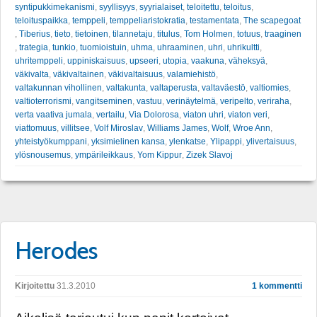
syntipukkimekanismi
,
syyllisyys
,
syyrialaiset
,
teloitettu
,
teloitus
,
teloituspaikka
,
temppeli
,
temppeliaristokratia
,
testamentata
,
The scapegoat
,
Tiberius
,
tieto
,
tietoinen
,
tilannetaju
,
titulus
,
Tom Holmen
,
totuus
,
traaginen
,
trategia
,
tunkio
,
tuomioistuin
,
uhma
,
uhraaminen
,
uhri
,
uhrikultti
,
uhritemppeli
,
uppiniskaisuus
,
upseeri
,
utopia
,
vaakuna
,
väheksyä
,
väkivalta
,
väkivaltainen
,
väkivaltaisuus
,
valamiehistö
,
valtakunnan vihollinen
,
valtakunta
,
valtaperusta
,
valtaväestö
,
valtiomies
,
valtioterrorismi
,
vangitseminen
,
vastuu
,
verinäytelmä
,
veripelto
,
veriraha
,
verta vaativa jumala
,
vertailu
,
Via Dolorosa
,
viaton uhri
,
viaton veri
,
viattomuus
,
villitsee
,
Volf Miroslav
,
Williams James
,
Wolf
,
Wroe Ann
,
yhteistyökumppani
,
yksimielinen kansa
,
ylenkatse
,
Ylipappi
,
ylivertaisuus
,
ylösnousemus
,
ympärileikkaus
,
Yom Kippur
,
Zizek Slavoj
Herodes
Kirjoitettu
31.3.2010
1 kommentti