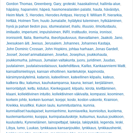
Gordon Thomas
,
Greenberg. Gary
,
groteski
,
haaskalinnut
,
hallinta-alue
,
häpäisy
,
hapanviini
,
häpeä
,
hasmonealaisten palatsi
,
hauta
,
häväistys
,
Heim Mark. S
,
Herodes
,
Herodes Antipas
,
Herzog II. William R
,
hierarkia
,
hirttää
,
Holmen Tom
,
huuto Jumalalle
,
hylätyksi tuleminen
,
hylkääminen
,
hyvä ja pahan tiedon puu
,
idumealaiset
,
ihailu
,
illuusio
,
ilmoitustaulu
,
imitaatio
,
imperiumi
,
impulsiivinen
,
INRI
,
instituutio
,
ironia
,
ironisoi
,
ironisointi
,
Italia
,
Itsemurha
,
itseohjautuvuus
,
itsevaltainen
,
Jaakob
,
Jano
,
Jeesuksen äiti
,
Jeesus
,
Jerusalem
,
Johannes
,
Johannes Kastaja
,
John Dominic Crossan
,
John Hopkins
,
johtaa harhaan
,
Jonas Gardell
,
Joosef
,
Joosef arimatialainen
,
Josefus
,
Josephus
,
joukkohauta
,
joukkomurha
,
julmuus
,
Jumalan valtakunta
,
juoru
,
juridinen
,
Juudas
,
juutalainen
,
juutalaisvastaisuus
,
kadehdittava
,
Kaifas
,
Kankaanniemi Matti
,
kansallismielisyys
,
kansan vihollinen
,
kantelukirje
,
kapinoida
,
kärsimysnäytelmä
,
katarsis
,
kateellinen
,
kateellinen kilpailu
,
kateus
,
katkera itku
,
katumus
,
kauhukampansa
,
kauna
,
keisari
,
kerjäläinen
,
kerrontatyyli
,
kettu
,
kidutus
,
Kierkegaard
,
kilpailu
,
kirota
,
kivittäminen
,
klaani
,
kollektiivinen intuitio
,
kollektiivinen väkivalta
,
kompassi
,
koominen
,
korkein johto
,
korkein tuomari
,
korppi
,
kosto
,
koston uskonto
,
Krainion
,
Kreikka
,
krusifiksi
,
Kukon laulu
,
kummitustarina
,
kunnia
,
kunnialliset hautajaiset
,
kunnianhimo
,
kunniavelka
,
kunnioitus
,
kuolema
,
kuolemantuomio
,
kuoppa
,
kurinpalautuskirje
,
kutsumus
,
kuulua joukkoon
,
kuulustelu
,
Kyreneläinen
,
lainopettajat
,
lakeija
,
lakipykälä
,
legenda
,
leski
,
Libya
,
lumo
,
Luukas
,
lynkkaava kansanjoukko
,
lynkkaus
,
lynkkaushenki
,