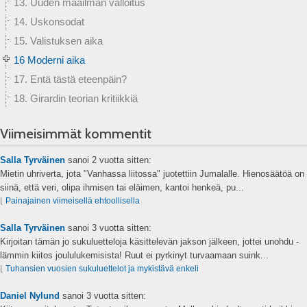
13. Uuden maailman valloitus
14. Uskonsodat
15. Valistuksen aika
16 Moderni aika
17. Entä tästä eteenpäin?
18. Girardin teorian kritiikkiä
Viimeisimmät kommentit
Salla Tyrväinen
sanoi
2 vuotta sitten:
Mietin uhriverta, jota "Vanhassa liitossa" juotettiin Jumalalle. Hienosäätöä on
siinä, että veri, olipa ihmisen tai eläimen, kantoi henkeä, pu...
⌊
Painajainen viimeisellä ehtoollisella
Salla Tyrväinen
sanoi
3 vuotta sitten:
Kirjoitan tämän jo sukuluetteloja käsittelevän jakson jälkeen, jottei unohdu -
lämmin kiitos joululukemisista! Ruut ei pyrkinyt turvaamaan suink...
⌊
Tuhansien vuosien sukuluettelot ja mykistävä enkeli
Daniel Nylund
sanoi
3 vuotta sitten: