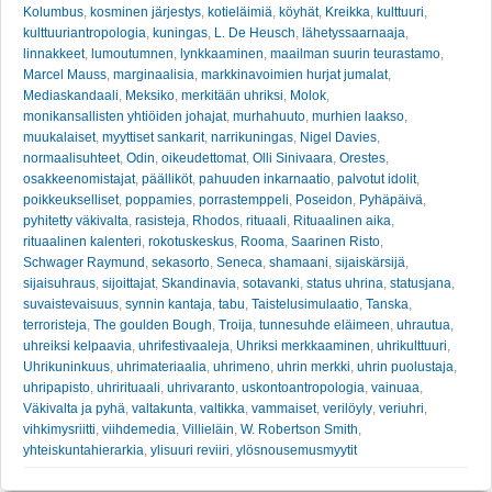
Kolumbus
,
kosminen järjestys
,
kotieläimiä
,
köyhät
,
Kreikka
,
kulttuuri
,
kulttuuriantropologia
,
kuningas
,
L. De Heusch
,
lähetyssaarnaaja
,
linnakkeet
,
lumoutumnen
,
lynkkaaminen
,
maailman suurin teurastamo
,
Marcel Mauss
,
marginaalisia
,
markkinavoimien hurjat jumalat
,
Mediaskandaali
,
Meksiko
,
merkitään uhriksi
,
Molok
,
monikansallisten yhtiöiden johajat
,
murhahuuto
,
murhien laakso
,
muukalaiset
,
myyttiset sankarit
,
narrikuningas
,
Nigel Davies
,
normaalisuhteet
,
Odin
,
oikeudettomat
,
Olli Sinivaara
,
Orestes
,
osakkeenomistajat
,
päälliköt
,
pahuuden inkarnaatio
,
palvotut idolit
,
poikkeukselliset
,
poppamies
,
porrastemppeli
,
Poseidon
,
Pyhäpäivä
,
pyhitetty väkivalta
,
rasisteja
,
Rhodos
,
rituaali
,
Rituaalinen aika
,
rituaalinen kalenteri
,
rokotuskeskus
,
Rooma
,
Saarinen Risto
,
Schwager Raymund
,
sekasorto
,
Seneca
,
shamaani
,
sijaiskärsijä
,
sijaisuhraus
,
sijoittajat
,
Skandinavia
,
sotavanki
,
status uhrina
,
statusjana
,
suvaistevaisuus
,
synnin kantaja
,
tabu
,
Taistelusimulaatio
,
Tanska
,
terroristeja
,
The goulden Bough
,
Troija
,
tunnesuhde eläimeen
,
uhrautua
,
uhreiksi kelpaavia
,
uhrifestivaaleja
,
Uhriksi merkkaaminen
,
uhrikulttuuri
,
Uhrikuninkuus
,
uhrimateriaalia
,
uhrimeno
,
uhrin merkki
,
uhrin puolustaja
,
uhripapisto
,
uhrirituaali
,
uhrivaranto
,
uskontoantropologia
,
vainuaa
,
Väkivalta ja pyhä
,
valtakunta
,
valtikka
,
vammaiset
,
verilöyly
,
veriuhri
,
vihkimysriitti
,
viihdemedia
,
Villieläin
,
W. Robertson Smith
,
yhteiskuntahierarkia
,
ylisuuri reviiri
,
ylösnousemusmyytit