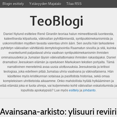
Blogin esittely
Ystävyyden Majatalo
Tilaa RSS
TeoBlogi
Daniel Nylund esittelee René Girardin teoriaa halun mimeettisestä luonteesta,
kateellisesta kilpailusta, väkivallan pyhittämisestä, syntipukkimekanismista ja
uskonnollisten myyttien tavasta vaientaa uhrin ääni. Sen avulla hän tarkastelee
pyhitetyn väkivallan vähittäistä demytologisointia Raamatun sivuilla ja sitä, kuinka
evankeliumit paljastavat uhria vaativan syntipukkimekanismin ihmisten
ominaisuudeksi ja Jumalan täysin väkivallattomaksi ihmisten rakastajaksi. Daniel
dramatisoi Jeesuksen elämän ja opetuksen Markuksen tekstien pohjalta. Tämä
narratiivinen menetelmä avaa uusia ulottuvuuksia Jeesuksesta ja kritisoi
teologiaa, joka edelleen pitää Jumalaa uhria vaativana ja väkivaltaisena. Hän
käsittelee myös kristikunnan sotaisaa ja pasifistista historiaa, sekä omaa
kompleksisen uhritietoista aikaamme. Onko mahdollista hylätä hylkääminen ja
elää elämää joka ei tuota uhreja, vai kuljemmeko kohti väkivallan eskaloitumista ja
lopullista apokalypsiä? Lue myös
esittely
ja
johdanto
.
Avainsana-arkisto:
ylisuuri reviiri