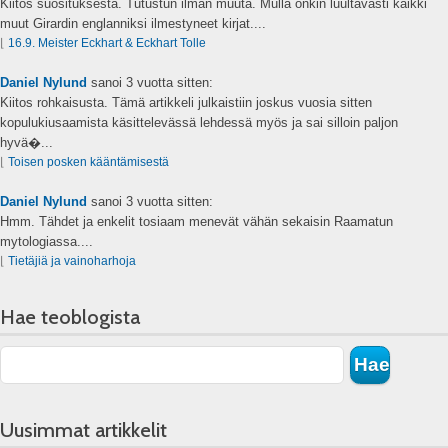
Kiitos suosituksesta. Tutustun ilman muuta. Mulla onkin luultavasti kaikki
muut Girardin englanniksi ilmestyneet kirjat....
⌊
16.9. Meister Eckhart & Eckhart Tolle
Daniel Nylund
sanoi
3 vuotta sitten:
Kiitos rohkaisusta. Tämä artikkeli julkaistiin joskus vuosia sitten
kopulukiusaamista käsittelevässä lehdessä myös ja sai silloin paljon
hyvä�...
⌊
Toisen posken kääntämisestä
Daniel Nylund
sanoi
3 vuotta sitten:
Hmm. Tähdet ja enkelit tosiaam menevät vähän sekaisin Raamatun
mytologiassa....
⌊
Tietäjiä ja vainoharhoja
Hae teoblogista
Uusimmat artikkelit