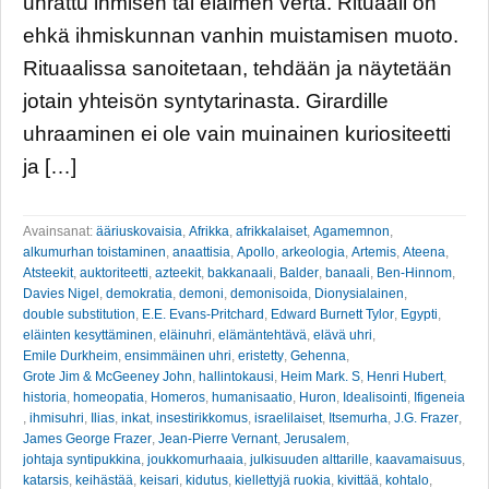
uhrattu ihmisen tai eläimen verta. Rituaali on
ehkä ihmiskunnan vanhin muistamisen muoto.
Rituaalissa sanoitetaan, tehdään ja näytetään
jotain yhteisön syntytarinasta. Girardille
uhraaminen ei ole vain muinainen kuriositeetti
ja […]
Avainsanat:
ääriuskovaisia
,
Afrikka
,
afrikkalaiset
,
Agamemnon
,
alkumurhan toistaminen
,
anaattisia
,
Apollo
,
arkeologia
,
Artemis
,
Ateena
,
Atsteekit
,
auktoriteetti
,
azteekit
,
bakkanaali
,
Balder
,
banaali
,
Ben-Hinnom
,
Davies Nigel
,
demokratia
,
demoni
,
demonisoida
,
Dionysialainen
,
double substitution
,
E.E. Evans-Pritchard
,
Edward Burnett Tylor
,
Egypti
,
eläinten kesyttäminen
,
eläinuhri
,
elämäntehtävä
,
elävä uhri
,
Emile Durkheim
,
ensimmäinen uhri
,
eristetty
,
Gehenna
,
Grote Jim & McGeeney John
,
hallintokausi
,
Heim Mark. S
,
Henri Hubert
,
historia
,
homeopatia
,
Homeros
,
humanisaatio
,
Huron
,
Idealisointi
,
Ifigeneia
,
ihmisuhri
,
Ilias
,
inkat
,
insestirikkomus
,
israelilaiset
,
Itsemurha
,
J.G. Frazer
,
James George Frazer
,
Jean-Pierre Vernant
,
Jerusalem
,
johtaja syntipukkina
,
joukkomurhaaia
,
julkisuuden alttarille
,
kaavamaisuus
,
katarsis
,
keihästää
,
keisari
,
kidutus
,
kiellettyjä ruokia
,
kivittää
,
kohtalo
,