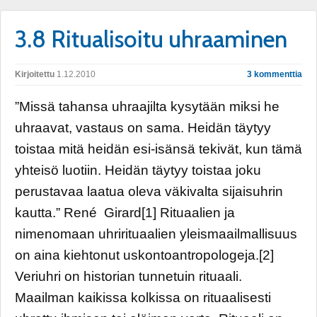
3.8 Ritualisoitu uhraaminen
Kirjoitettu
1.12.2010
3 kommenttia
”Missä tahansa uhraajilta kysytään miksi he
uhraavat, vastaus on sama. Heidän täytyy
toistaa mitä heidän esi-isänsä tekivät, kun tämä
yhteisö luotiin. Heidän täytyy toistaa joku
perustavaa laatua oleva väkivalta sijaisuhrin
kautta.” René Girard[1] Rituaalien ja
nimenomaan uhrirituaalien yleismaailmallisuus
on aina kiehtonut uskontoantropologeja.[2]
Veriuhri on historian tunnetuin rituaali.
Maailman kaikissa kolkissa on rituaalisesti