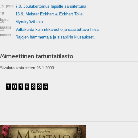
19. joulu
7.0. Joulukertomus lapsille sanoitettuna
15.
16.9. Meister Eckhart & Eckhart Tolle
heinä
16.
Myrskyävä raja
maalis
12.
Valtakunta kuin rikkaruoho ja saastuttava hiiva
maalis
Rajojen hämmentäjä ja sisäpiirin kiusaukset.
Mimeettinen tartuntatilasto
Sivulatauksia sitten 26.1.2009