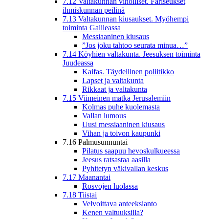
7.12 Valtakunnan viholliset. Fariseukset
ihmiskunnan peilinä
7.13 Valtakunnan kiusaukset. Myöhempi
toiminta Galileassa
Messiaaninen kiusaus
”Jos joku tahtoo seurata minua…”
7.14 Köyhien valtakunta. Jeesuksen toiminta
Juudeassa
Kaifas. Täydellinen poliitikko
Lapset ja valtakunta
Rikkaat ja valtakunta
7.15 Viimeinen matka Jerusalemiin
Kolmas puhe kuolemasta
Vallan lumous
Uusi messiaaninen kiusaus
Vihan ja toivon kaupunki
7.16 Palmusunnuntai
Pilatus saapuu hevoskulkueessa
Jeesus ratsastaa aasilla
Pyhitetyn väkivallan keskus
7.17 Maanantai
Rosvojen luolassa
7.18 Tiistai
Velvoittava anteeksianto
Kenen valtuuksilla?