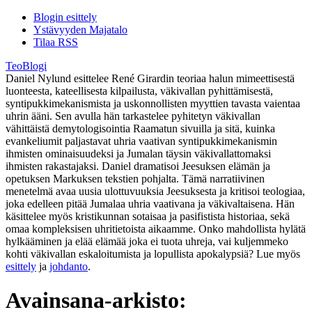
Blogin esittely
Ystävyyden Majatalo
Tilaa RSS
TeoBlogi
Daniel Nylund esittelee René Girardin teoriaa halun mimeettisestä
luonteesta, kateellisesta kilpailusta, väkivallan pyhittämisestä,
syntipukkimekanismista ja uskonnollisten myyttien tavasta vaientaa
uhrin ääni. Sen avulla hän tarkastelee pyhitetyn väkivallan
vähittäistä demytologisointia Raamatun sivuilla ja sitä, kuinka
evankeliumit paljastavat uhria vaativan syntipukkimekanismin
ihmisten ominaisuudeksi ja Jumalan täysin väkivallattomaksi
ihmisten rakastajaksi. Daniel dramatisoi Jeesuksen elämän ja
opetuksen Markuksen tekstien pohjalta. Tämä narratiivinen
menetelmä avaa uusia ulottuvuuksia Jeesuksesta ja kritisoi teologiaa,
joka edelleen pitää Jumalaa uhria vaativana ja väkivaltaisena. Hän
käsittelee myös kristikunnan sotaisaa ja pasifistista historiaa, sekä
omaa kompleksisen uhritietoista aikaamme. Onko mahdollista hylätä
hylkääminen ja elää elämää joka ei tuota uhreja, vai kuljemmeko
kohti väkivallan eskaloitumista ja lopullista apokalypsiä? Lue myös
esittely
ja
johdanto
.
Avainsana-arkisto: