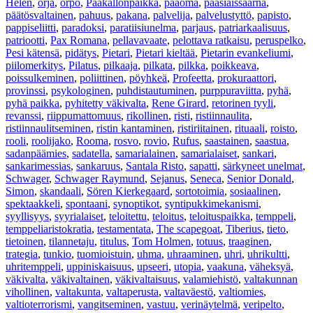
Helen
,
orja
,
orpo
,
Pääkallonpaikka
,
pääoma
,
pääsiäissaarna
,
päätösvaltainen
,
pahuus
,
pakana
,
palvelija
,
palvelustyttö
,
papisto
,
pappiseliitti
,
paradoksi
,
paratiisiunelma
,
parjaus
,
patriarkaalisuus
,
patriootti
,
Pax Romana
,
pellavavaate
,
pelottava ratkaisu
,
peruspelko
,
Pesi kätensä
,
pidätys
,
Pietari
,
Pietari kieltää
,
Pietarin evankeliumi
,
piilomerkitys
,
Pilatus
,
pilkaaja
,
pilkata
,
pilkka
,
poikkeava
,
poissulkeminen
,
poliittinen
,
pöyhkeä
,
Profeetta
,
prokuraattori
,
provinssi
,
psykologinen
,
puhdistautuminen
,
purppuraviitta
,
pyhä
,
pyhä paikka
,
pyhitetty väkivalta
,
Rene Girard
,
retorinen tyyli
,
revanssi
,
riippumattomuus
,
rikollinen
,
risti
,
ristiinnaulita
,
ristiinnaulitseminen
,
ristin kantaminen
,
ristiriitainen
,
rituaali
,
roisto
,
rooli
,
roolijako
,
Rooma
,
rosvo
,
rovio
,
Rufus
,
saastainen
,
saastua
,
sadanpäämies
,
sadatella
,
samarialainen
,
samarialaiset
,
sankari
,
sankarimessias
,
sankaruus
,
Santala Risto
,
sapatti
,
särkyneet unelmat
,
Schwager
,
Schwager Raymund
,
Sejanus
,
Seneca
,
Senior Donald
,
Simon
,
skandaali
,
Sören Kierkegaard
,
sortotoimia
,
sosiaalinen
,
spektaakkeli
,
spontaani
,
synoptikot
,
syntipukkimekanismi
,
syyllisyys
,
syyrialaiset
,
teloitettu
,
teloitus
,
teloituspaikka
,
temppeli
,
temppeliaristokratia
,
testamentata
,
The scapegoat
,
Tiberius
,
tieto
,
tietoinen
,
tilannetaju
,
titulus
,
Tom Holmen
,
totuus
,
traaginen
,
trategia
,
tunkio
,
tuomioistuin
,
uhma
,
uhraaminen
,
uhri
,
uhrikultti
,
uhritemppeli
,
uppiniskaisuus
,
upseeri
,
utopia
,
vaakuna
,
väheksyä
,
väkivalta
,
väkivaltainen
,
väkivaltaisuus
,
valamiehistö
,
valtakunnan
vihollinen
,
valtakunta
,
valtaperusta
,
valtaväestö
,
valtiomies
,
valtioterrorismi
,
vangitseminen
,
vastuu
,
verinäytelmä
,
veripelto
,