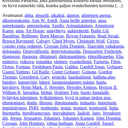
Kertomus Pietarista, joka painostettuna kolmesti kieltää Jeesuksen,
on hyvä esimerkki siitä, kuinka paljon evankeliumien kerronta […]
Avainsanat:
abba
,
absurdi
,
aikalisä
,
alaston
,
alisteinen asema
,
alkuseurakunta
,
Ann W. Astell
,
Anna heille anteeksi
,
ansa
,
anteeksianto
,
antropologia
,
Apollo
,
Arimatialainen
,
Armstrong
Karen
,
arpa
,
Art House
,
asiayhteys
,
auktoriteetti
,
Bailie Gil
,
Barabbas
,
Bellinger
,
Borg Marcus
,
Bovon Franqois
,
Brad Jersak
,
Brown Raymond
,
Calvary
,
Ched Myers
,
Christoph Wolf
,
Cicero
,
cognito extra ordinem
,
Crossan John Dominic
,
Daavidin valtakunta
,
delegaatio
,
Demystifiointi
,
demytologisoida
,
Depoortere Frederiek
,
diagnoosi
,
diaspora
,
diktatuuri
,
diplomaattinen
,
ehtoollisasetus
,
Elia
,
epätoivo
,
esikuva
,
esinahka
,
etninen
,
evankeliumi
,
Fariseus
,
Filon
,
Florus
,
Fortuna
,
Fredriksen Paula
,
Galilea
,
Gardell Jonas
,
Gebauer
,
Gianni Vattimo
,
Gil Bailie
,
Ginter Gebauer
,
Golgata
,
Gordon
Thomas
,
Greenberg. Gary
,
groteski
,
haaskalinnut
,
hallinta-alue
,
häpäisy
,
hapanviini
,
häpeä
,
hasmonealaisten palatsi
,
hauta
,
häväistys
,
Heim Mark. S
,
Herodes
,
Herodes Antipas
,
Herzog II.
William R
,
hierarkia
,
hirttää
,
Holmen Tom
,
huuto Jumalalle
,
hylätyksi tuleminen
,
hylkääminen
,
hyvä ja pahan tiedon puu
,
idumealaiset
,
ihailu
,
illuusio
,
ilmoitustaulu
,
imitaatio
,
imperiumi
,
impulsiivinen
,
INRI
,
instituutio
,
ironia
,
ironisoi
,
ironisointi
,
Italia
,
Itsemurha
,
itseohjautuvuus
,
itsevaltainen
,
Jaakob
,
Jano
,
Jeesuksen
äiti
,
Jeesus
,
Jerusalem
,
Johannes
,
Johannes Kastaja
,
John Dominic
Crossan
,
John Hopkins
,
johtaa harhaan
,
Jonas Gardell
,
Joosef
,