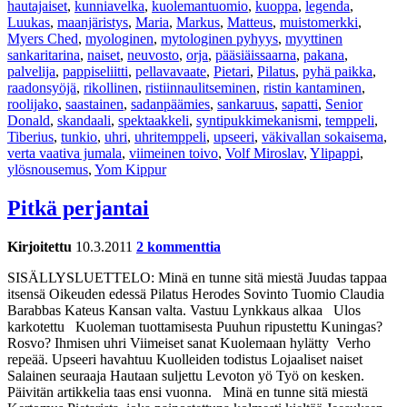
hautajaiset
,
kunniavelka
,
kuolemantuomio
,
kuoppa
,
legenda
,
Luukas
,
maanjäristys
,
Maria
,
Markus
,
Matteus
,
muistomerkki
,
Myers Ched
,
myologinen
,
mytologinen pyhyys
,
myyttinen
sankaritarina
,
naiset
,
neuvosto
,
orja
,
pääsiäissaarna
,
pakana
,
palvelija
,
pappiseliitti
,
pellavavaate
,
Pietari
,
Pilatus
,
pyhä paikka
,
raadonsyöjä
,
rikollinen
,
ristiinnaulitseminen
,
ristin kantaminen
,
roolijako
,
saastainen
,
sadanpäämies
,
sankaruus
,
sapatti
,
Senior
Donald
,
skandaali
,
spektaakkeli
,
syntipukkimekanismi
,
temppeli
,
Tiberius
,
tunkio
,
uhri
,
uhritemppeli
,
upseeri
,
väkivallan sokaisema
,
verta vaativa jumala
,
viimeinen toivo
,
Volf Miroslav
,
Ylipappi
,
ylösnousemus
,
Yom Kippur
Pitkä perjantai
Kirjoitettu
10.3.2011
2 kommenttia
SISÄLLYSLUETTELO: Minä en tunne sitä miestä Juudas tappaa
itsensä Oikeuden edessä Pilatus Herodes Sovinto Tuomio Claudia
Barabbas Kateus Kansan valta. Vastuu Lynkkaus alkaa Ulos
karkotettu Kuoleman tuottamisesta Puuhun ripustettu Kuningas?
Rosvo? Ihmisen uhri Viimeiset sanat Kuolemaan hylätty Verho
repeää. Upseeri havahtuu Kuolleiden todistus Lojaaliset naiset
Salainen seuraaja Hautaan suljettu Levoton yö Työ on kesken.
Päivitän artikkelia taas ensi vuonna. Minä en tunne sitä miestä