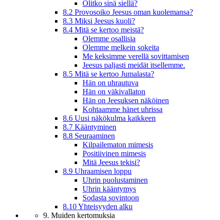
Olitko sinä siellä?
8.2 Provosoiko Jeesus oman kuolemansa?
8.3 Miksi Jeesus kuoli?
8.4 Mitä se kertoo meistä?
Olemme osallisia
Olemme melkein sokeita
Me keksimme verellä sovittamisen
Jeesus paljasti meidät itsellemme.
8.5 Mitä se kertoo Jumalasta?
Hän on uhrautuva
Hän on väkivallaton
Hän on Jeesuksen näköinen
Kohtaamme hänet uhrissa
8.6 Uusi näkökulma kaikkeen
8.7 Kääntyminen
8.8 Seuraaminen
Kilpailematon mimesis
Positiivinen mimesis
Mitä Jeesus tekisi?
8.9 Uhraamisen loppu
Uhrin puolustaminen
Uhrin kääntymys
Sodasta sovintoon
8.10 Yhteisyyden alku
9. Muiden kertomuksia