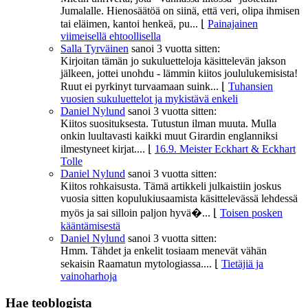
Jumalalle. Hienosäätöä on siinä, että veri, olipa ihmisen
tai eläimen, kantoi henkeä, pu...
⌊
Painajainen
viimeisellä ehtoollisella
Salla Tyrväinen
sanoi
3 vuotta sitten:
Kirjoitan tämän jo sukuluetteloja käsittelevän jakson
jälkeen, jottei unohdu - lämmin kiitos joululukemisista!
Ruut ei pyrkinyt turvaamaan suink...
⌊
Tuhansien
vuosien sukuluettelot ja mykistävä enkeli
Daniel Nylund
sanoi
3 vuotta sitten:
Kiitos suosituksesta. Tutustun ilman muuta. Mulla
onkin luultavasti kaikki muut Girardin englanniksi
ilmestyneet kirjat....
⌊
16.9. Meister Eckhart & Eckhart
Tolle
Daniel Nylund
sanoi
3 vuotta sitten:
Kiitos rohkaisusta. Tämä artikkeli julkaistiin joskus
vuosia sitten kopulukiusaamista käsittelevässä lehdessä
myös ja sai silloin paljon hyvä�...
⌊
Toisen posken
kääntämisestä
Daniel Nylund
sanoi
3 vuotta sitten:
Hmm. Tähdet ja enkelit tosiaam menevät vähän
sekaisin Raamatun mytologiassa....
⌊
Tietäjiä ja
vainoharhoja
Hae teoblogista