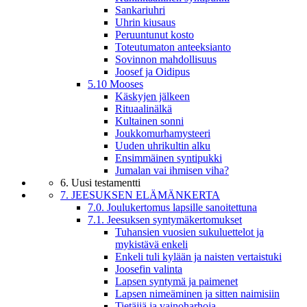
Sankariuhri
Uhrin kiusaus
Peruuntunut kosto
Toteutumaton anteeksianto
Sovinnon mahdollisuus
Joosef ja Oidipus
5.10 Mooses
Käskyjen jälkeen
Rituaalinälkä
Kultainen sonni
Joukkomurhamysteeri
Uuden uhrikultin alku
Ensimmäinen syntipukki
Jumalan vai ihmisen viha?
6. Uusi testamentti
7. JEESUKSEN ELÄMÄNKERTA
7.0. Joulukertomus lapsille sanoitettuna
7.1. Jeesuksen syntymäkertomukset
Tuhansien vuosien sukuluettelot ja
mykistävä enkeli
Enkeli tuli kylään ja naisten vertaistuki
Joosefin valinta
Lapsen syntymä ja paimenet
Lapsen nimeäminen ja sitten naimisiin
Tietäjiä ja vainoharhoja