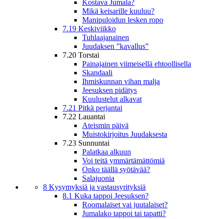
Kostava Jumala?
Mikä keisarille kuuluu?
Manipuloidun lesken ropo
7.19 Keskiviikko
Tuhlaajanainen
Juudaksen ”kavallus”
7.20 Torstai
Painajainen viimeisellä ehtoollisella
Skandaali
Ihmiskunnan vihan malja
Jeesuksen pidätys
Kuulustelut alkavat
7.21 Pitkä perjantai
7.22 Lauantai
Ateismin päivä
Muistokirjoitus Juudaksesta
7.23 Sunnuntai
Palatkaa alkuun
Voi teitä ymmärtämättömiä
Onko täällä syötävää?
Salajuonia
8 Kysymyksiä ja vastausyrityksiä
8.1 Kuka tappoi Jeesuksen?
Roomalaiset vai juutalaiset?
Jumalako tappoi tai tapatti?