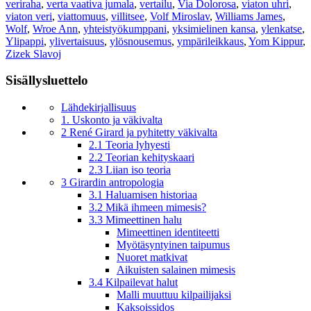
veriraha
,
verta vaativa jumala
,
vertailu
,
Via Dolorosa
,
viaton uhri
,
viaton veri
,
viattomuus
,
villitsee
,
Volf Miroslav
,
Williams James
,
Wolf
,
Wroe Ann
,
yhteistyökumppani
,
yksimielinen kansa
,
ylenkatse
,
Ylipappi
,
ylivertaisuus
,
ylösnousemus
,
ympärileikkaus
,
Yom Kippur
,
Zizek Slavoj
Sisällysluettelo
Lähdekirjallisuus
1. Uskonto ja väkivalta
2 René Girard ja pyhitetty väkivalta
2.1 Teoria lyhyesti
2.2 Teorian kehityskaari
2.3 Liian iso teoria
3 Girardin antropologia
3.1 Haluamisen historiaa
3.2 Mikä ihmeen mimesis?
3.3 Mimeettinen halu
Mimeettinen identiteetti
Myötäsyntyinen taipumus
Nuoret matkivat
Aikuisten salainen mimesis
3.4 Kilpailevat halut
Malli muuttuu kilpailijaksi
Kaksoissidos