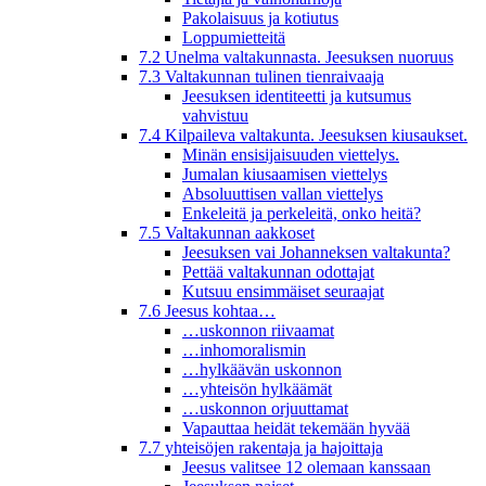
Pakolaisuus ja kotiutus
Loppumietteitä
7.2 Unelma valtakunnasta. Jeesuksen nuoruus
7.3 Valtakunnan tulinen tienraivaaja
Jeesuksen identiteetti ja kutsumus
vahvistuu
7.4 Kilpaileva valtakunta. Jeesuksen kiusaukset.
Minän ensisijaisuuden viettelys.
Jumalan kiusaamisen viettelys
Absoluuttisen vallan viettelys
Enkeleitä ja perkeleitä, onko heitä?
7.5 Valtakunnan aakkoset
Jeesuksen vai Johanneksen valtakunta?
Pettää valtakunnan odottajat
Kutsuu ensimmäiset seuraajat
7.6 Jeesus kohtaa…
…uskonnon riivaamat
…inhomoralismin
…hylkäävän uskonnon
…yhteisön hylkäämät
…uskonnon orjuuttamat
Vapauttaa heidät tekemään hyvää
7.7 yhteisöjen rakentaja ja hajoittaja
Jeesus valitsee 12 olemaan kanssaan