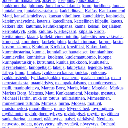
Joosef arimatialainen
,
Josefus
,
Josephus
,
joukkohauta
,
joukkomurha
,
julmuus
,
Jumalan valtakunta
,
juoru
,
juridinen
,
Juudas
,
juutalainen
,
juutalaisvastaisuus
,
kadehdittava
,
Kaifas
,
Kankaanniemi
Matti
,
kansallismielisyys
,
kansan vihollinen
,
kantelukirje
,
kapinoida
,
kärsimysnäytelmä
,
katarsis
,
kateellinen
,
kateellinen kilpailu
,
kateus
,
katkera itku
,
katumus
,
kauhukampansa
,
kauna
,
keisari
,
kerjäläinen
,
kerrontatyyli
,
kettu
,
kidutus
,
Kierkegaard
,
kilpailu
,
kirota
,
kivittäminen
,
klaani
,
kollektiivinen intuitio
,
kollektiivinen väkivalta
,
kompassi
,
koominen
,
korkein johto
,
korkein tuomari
,
korppi
,
kosto
,
koston uskonto
,
Krainion
,
Kreikka
,
krusifiksi
,
Kukon laulu
,
kummitustarina
,
kunnia
,
kunnialliset hautajaiset
,
kunnianhimo
,
kunniavelka
,
kunnioitus
,
kuolema
,
kuolemantuomio
,
kuoppa
,
kurinpalautuskirje
,
kutsumus
,
kuulua joukkoon
,
kuulustelu
,
Kyreneläinen
,
lainopettajat
,
lakeija
,
lakipykälä
,
legenda
,
leski
,
Libya
,
lumo
,
Luukas
,
lynkkaava kansanjoukko
,
lynkkaus
,
lynkkaushenki
,
lynkkausjoukko
,
maaherra
,
maalaismoukka
,
maan
perustamisesta
,
maanjäristys
,
maanpakolaisuus
,
maantierosvous
,
malli
,
manipuloitava
,
Marcus Borg
,
Maria
,
Maria Magdala
,
Markus
,
Markus Borg
,
Matteus
,
Matti Kankaanniemi
,
Messias
,
mestaus
,
Michael Hardin
,
mikä on totuus
,
militaristinen
,
Mimeettinen
,
mimeettinen tartunta
,
Mimesis
,
mirha
,
Mooses
,
motiivit
,
muistomerkki
,
muodollinen
,
murre
,
Myers Ched
,
myologinen
,
myötätunto
,
mytologinen pyhyys
,
mytologiset
,
myytti
,
myyttinen
sankaritarina
,
naamari
,
näännytys
,
naiset
,
närkästyä
,
Neuhaus
,
neuvosto
,
nolata
,
nöyryytetty
,
nöyryyttävä
,
nöyryytys
,
Orchard