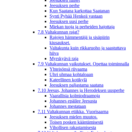
Jeesuksen naiset
Jeesuksen perhe
Kun Saatana karkottaa Saatanan
Synti Pyhää Henkeä vastaan
Jeesuksen uusi perhe
Miekan tuoja ja perheiden hajottaja
7.8 Valtakunnan rajat?
Rajojen hämmentäjä ja sisäpiirin
kiusaukset.
Valtakunta kuin rikkaruoho ja saastuttava
hiiva
Myrskyävä raja
7.9 Valtakunnan vaikutukset. Opettaa toiminnalla
Yhteisönsä riivaama
Uhri uhmaa kohtaloaan
Kateellinen kotikylä
Jeesuksen paljastama saatana
7.10 Jeesus, Johannes ja Herodeksen uusperhe
Vaarallisia kolmiodraamoja
Johannes epäilee Jeesusta
Johannes mestataan
7.11 Valtakunnan etiikka. Vuorisaarna
Jeesuksen mielen muutos.
Toisen posken kääntämisestä
Vihollisen rakastamisesta