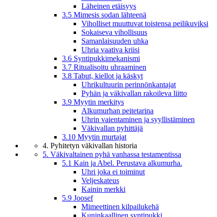
Läheinen etäisyys
3.5 Mimesis sodan lähteenä
Viholliset muuttuvat toistensa peilikuviksi
Sokaiseva vihollisuus
Samanlaisuuden uhka
Uhria vaativa kriisi
3.6 Syntipukkimekanismi
3.7 Ritualisoitu uhraaminen
3.8 Tabut, kiellot ja käskyt
Uhrikultuurin perinnönkantajat
Pyhän ja väkivallan rakoileva liitto
3.9 Myytin merkitys
Alkumurhan peitetarina
Uhrin vaientaminen ja syyllistäminen
Väkivallan pyhittäjä
3.10 Myytin murtajat
4. Pyhitetyn väkivallan historia
5. Väkivaltainen pyhä vanhassa testamentissa
5.1 Kain ja Abel. Perustava alkumurha.
Uhri joka ei toiminut
Veljeskateus
Kainin merkki
5.9 Joosef
Mimeettinen kilpailukehä
Kuninkaallinen syntipukki