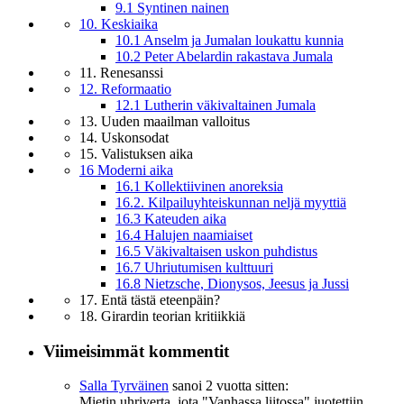
9.1 Syntinen nainen
10. Keskiaika
10.1 Anselm ja Jumalan loukattu kunnia
10.2 Peter Abelardin rakastava Jumala
11. Renesanssi
12. Reformaatio
12.1 Lutherin väkivaltainen Jumala
13. Uuden maailman valloitus
14. Uskonsodat
15. Valistuksen aika
16 Moderni aika
16.1 Kollektiivinen anoreksia
16.2. Kilpailuyhteiskunnan neljä myyttiä
16.3 Kateuden aika
16.4 Halujen naamiaiset
16.5 Väkivaltaisen uskon puhdistus
16.7 Uhriutumisen kulttuuri
16.8 Nietzsche, Dionysos, Jeesus ja Jussi
17. Entä tästä eteenpäin?
18. Girardin teorian kritiikkiä
Viimeisimmät kommentit
Salla Tyrväinen
sanoi
2 vuotta sitten:
Mietin uhriverta, jota "Vanhassa liitossa" juotettiin