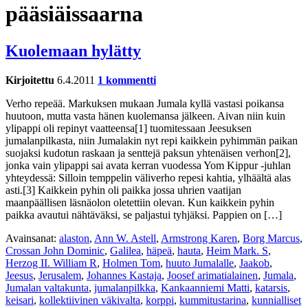
pääsiäissaarna
Kuolemaan hylätty
Kirjoitettu
6.4.2011
1 kommentti
Verho repeää. Markuksen mukaan Jumala kyllä vastasi poikansa
huutoon, mutta vasta hänen kuolemansa jälkeen. Aivan niin kuin
ylipappi oli repinyt vaatteensa[1] tuomitessaan Jeesuksen
jumalanpilkasta, niin Jumalakin nyt repi kaikkein pyhimmän paikan
suojaksi kudotun raskaan ja senttejä paksun yhtenäisen verhon[2],
jonka vain ylipappi sai avata kerran vuodessa Yom Kippur -juhlan
yhteydessä: Silloin temppelin väliverho repesi kahtia, ylhäältä alas
asti.[3] Kaikkein pyhin oli paikka jossa uhrien vaatijan
maanpäällisen läsnäolon oletettiin olevan. Kun kaikkein pyhin
paikka avautui nähtäväksi, se paljastui tyhjäksi. Pappien on […]
Avainsanat:
alaston
,
Ann W. Astell
,
Armstrong Karen
,
Borg Marcus
,
Crossan John Dominic
,
Galilea
,
häpeä
,
hauta
,
Heim Mark. S
,
Herzog II. William R
,
Holmen Tom
,
huuto Jumalalle
,
Jaakob
,
Jeesus
,
Jerusalem
,
Johannes Kastaja
,
Joosef arimatialainen
,
Jumala
,
Jumalan valtakunta
,
jumalanpilkka
,
Kankaanniemi Matti
,
katarsis
,
keisari
,
kollektiivinen väkivalta
,
korppi
,
kummitustarina
,
kunnialliset