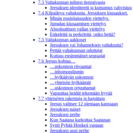
7.3 Valtakunnan tulinen tienraivaaja
Jeesuksen identiteetti ja kutsumus vahvistuu
7.4 Kilpaileva valtakunta. Jeesuksen kiusaukset.
Minän ensisijaisuuden viettelys.
Jumalan kiusaamisen viettelys
Absoluuttisen vallan viettelys
Enkeleitä ja perkeleitä, onko heitä?
7.5 Valtakunnan aakkoset
Jeesuksen vai Johanneksen valtakunta?
Pettää valtakunnan odottajat
Kutsuu ensimmäiset seuraajat
7.6 Jeesus kohtaa…
…uskonnon riivaamat
…inhomoralismin
…hylkäävän uskonnon
…yhteisön hylkäämät
…uskonnon orjuuttamat
Vapauttaa heidät tekemään hyvää
7.7 yhteisöjen rakentaja ja hajoittaja
Jeesus valitsee 12 olemaan kanssaan
Jeesuksen naiset
Jeesuksen perhe
Kun Saatana karkottaa Saatanan
Synti Pyhää Henkeä vastaan
Jeesuksen uusi perhe