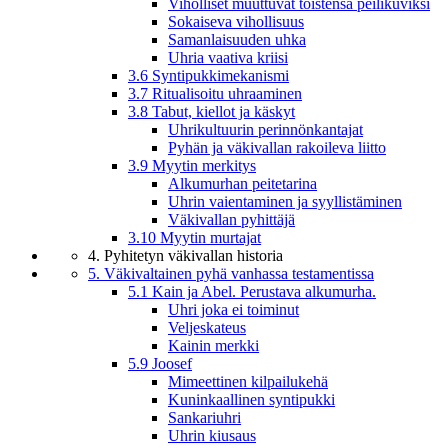
Viholliset muuttuvat toistensa peilikuviksi
Sokaiseva vihollisuus
Samanlaisuuden uhka
Uhria vaativa kriisi
3.6 Syntipukkimekanismi
3.7 Ritualisoitu uhraaminen
3.8 Tabut, kiellot ja käskyt
Uhrikultuurin perinnönkantajat
Pyhän ja väkivallan rakoileva liitto
3.9 Myytin merkitys
Alkumurhan peitetarina
Uhrin vaientaminen ja syyllistäminen
Väkivallan pyhittäjä
3.10 Myytin murtajat
4. Pyhitetyn väkivallan historia
5. Väkivaltainen pyhä vanhassa testamentissa
5.1 Kain ja Abel. Perustava alkumurha.
Uhri joka ei toiminut
Veljeskateus
Kainin merkki
5.9 Joosef
Mimeettinen kilpailukehä
Kuninkaallinen syntipukki
Sankariuhri
Uhrin kiusaus