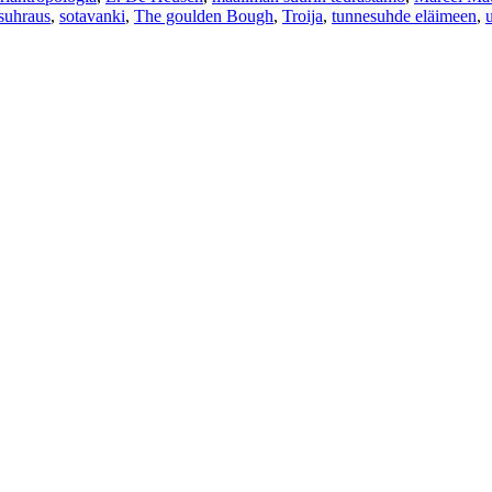
isuhraus
,
sotavanki
,
The goulden Bough
,
Troija
,
tunnesuhde eläimeen
,
u