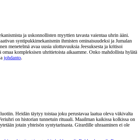
ekanismista ja uskonnollisten myyttien tavasta vaientaa uhrin ääni.
ia vaativan syntipukkimekanismin ihmisten ominaisuudeksi ja Jumalan
nen menetelmä avaa uusia ulottuvuuksia Jeesuksesta ja kritisoi
 sekä omaa kompleksisen uhritietoista aikaamme. Onko mahdollista hylätä
ja
johdanto
.
luotiin. Heidän täytyy toistaa joku perustavaa laatua oleva väkivalta
riuhri on historian tunnetuin rituaali. Maailman kaikissa kolkissa on
tetään jotain yhteisön syntytarinasta. Girardille uhraaminen ei ole