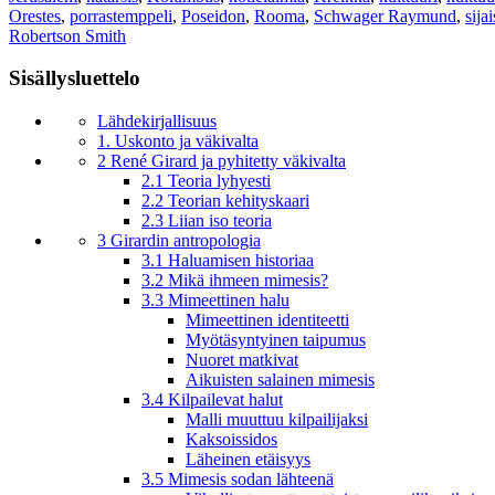
Orestes
,
porrastemppeli
,
Poseidon
,
Rooma
,
Schwager Raymund
,
sija
Robertson Smith
Sisällysluettelo
Lähdekirjallisuus
1. Uskonto ja väkivalta
2 René Girard ja pyhitetty väkivalta
2.1 Teoria lyhyesti
2.2 Teorian kehityskaari
2.3 Liian iso teoria
3 Girardin antropologia
3.1 Haluamisen historiaa
3.2 Mikä ihmeen mimesis?
3.3 Mimeettinen halu
Mimeettinen identiteetti
Myötäsyntyinen taipumus
Nuoret matkivat
Aikuisten salainen mimesis
3.4 Kilpailevat halut
Malli muuttuu kilpailijaksi
Kaksoissidos
Läheinen etäisyys
3.5 Mimesis sodan lähteenä