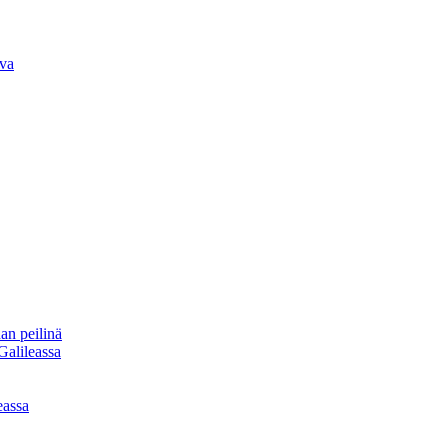
iva
an peilinä
Galileassa
eassa