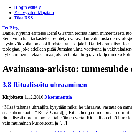
Blogin esittely
Ystävyyden Majatalo
Tilaa RSS
TeoBlogi
Daniel Nylund esittelee René Girardin teoriaa halun mimeettisestä luont
Sen avulla hän tarkastelee pyhitetyn väkivallan vähittäistä demytolog
täysin väkivallattomaksi ihmisten rakastajaksi. Daniel dramatisoi Jee
teologiaa, joka edelleen pitää Jumalaa uhria vaativana ja väkivaltaise
hylkääminen ja elää elämää joka ei tuota uhreja, vai kuljemmeko koht
Avainsana-arkisto:
tunnesuhde 
3.8 Ritualisoitu uhraaminen
Kirjoitettu
1.12.2010
3 kommenttia
”Missä tahansa uhraajilta kysytään miksi he uhraavat, vastaus on sama.
sijaisuhrin kautta.” René Girard[1] Rituaalien ja nimenomaan uhriritua
rituaalisesti uhrattu ihmisen tai eläimen verta. Rituaali on ehkä ihmi
vain muinainen kuriositeetti ja […]