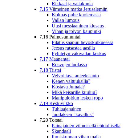
Rikkaat ja valtakunta
7.15 Viimeinen matka Jerusalemiin
Kolmas puhe kuolemasta
Vallan lumous
Uusi messiaaninen kiusaus
Vihan ja toivon kaupunki
7.16 Palmusunnuntai
Pilatus saapuu hevoskulkueessa
Jeesus ratsastaa aasilla
Pyhitetyn väkivallan keskus
7.17 Maanantai
Rosvojen luolassa
7.18 Tiistai
Velvoittava anteeksianto
Kenen valtuuksilla?
Kostava Jumala?
Mikä keisarille kuuluu?
Manipuloidun lesken ropo
7.19 Keskiviikko
Tuhlaajanainen
Juudaksen ”kavallus”
7.20 Torstai
Painajainen viimeisellä ehtoollisella
Skandaali
Ihmiskunnan vihan malja