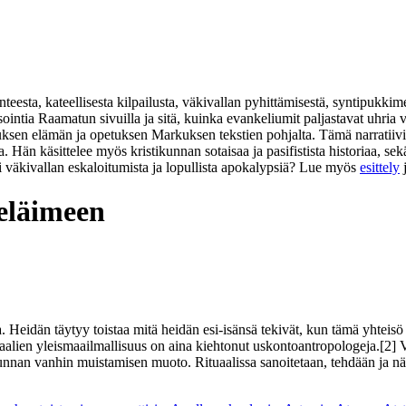
eesta, kateellisesta kilpailusta, väkivallan pyhittämisestä, syntipukkim
isointia Raamatun sivuilla ja sitä, kuinka evankeliumit paljastavat uhr
suksen elämän ja opetuksen Markuksen tekstien pohjalta. Tämä narratiivi
na. Hän käsittelee myös kristikunnan sotaisaa ja pasifistista historiaa,
i väkivallan eskaloitumista ja lopullista apokalypsiä? Lue myös
esittely
eläimeen
 Heidän täytyy toistaa mitä heidän esi-isänsä tekivät, kun tämä yhteisö 
alien yleismaailmallisuus on aina kiehtonut uskontoantropologeja.[2] Ve
skunnan vanhin muistamisen muoto. Rituaalissa sanoitetaan, tehdään ja näy