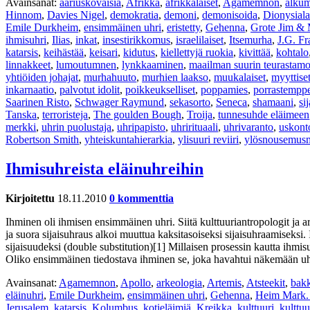
Avainsanat:
ääriuskovaisia
,
Afrikka
,
afrikkalaiset
,
Agamemnon
,
alkum
Hinnom
,
Davies Nigel
,
demokratia
,
demoni
,
demonisoida
,
Dionysiala
Emile Durkheim
,
ensimmäinen uhri
,
eristetty
,
Gehenna
,
Grote Jim &
ihmisuhri
,
Ilias
,
inkat
,
insestirikkomus
,
israelilaiset
,
Itsemurha
,
J.G. Fr
katarsis
,
keihästää
,
keisari
,
kidutus
,
kiellettyjä ruokia
,
kivittää
,
kohtalo
linnakkeet
,
lumoutumnen
,
lynkkaaminen
,
maailman suurin teurastam
yhtiöiden johajat
,
murhahuuto
,
murhien laakso
,
muukalaiset
,
myyttiset
inkarnaatio
,
palvotut idolit
,
poikkeukselliset
,
poppamies
,
porrastemppe
Saarinen Risto
,
Schwager Raymund
,
sekasorto
,
Seneca
,
shamaani
,
si
Tanska
,
terroristeja
,
The goulden Bough
,
Troija
,
tunnesuhde eläimeen
merkki
,
uhrin puolustaja
,
uhripapisto
,
uhrirituaali
,
uhrivaranto
,
uskont
Robertson Smith
,
yhteiskuntahierarkia
,
ylisuuri reviiri
,
ylösnousemusm
Ihmisuhreista eläinuhreihin
Kirjoitettu
18.11.2010
0 kommenttia
Ihminen oli ihmisen ensimmäinen uhri. Siitä kulttuuriantropologit ja a
ja suora sijaisuhraus alkoi muuttua kaksitasoiseksi sijaisuhraamiseksi. 
sijaisuudeksi (double substitution)[1] Millaisen prosessin kautta ihmisu
Oliko ensimmäinen tiedostava ihminen se, joka havahtui näkemään uhr
Avainsanat:
Agamemnon
,
Apollo
,
arkeologia
,
Artemis
,
Atsteekit
,
bakk
eläinuhri
,
Emile Durkheim
,
ensimmäinen uhri
,
Gehenna
,
Heim Mark.
Jerusalem
,
katarsis
,
Kolumbus
,
kotieläimiä
,
Kreikka
,
kulttuuri
,
kulttuu