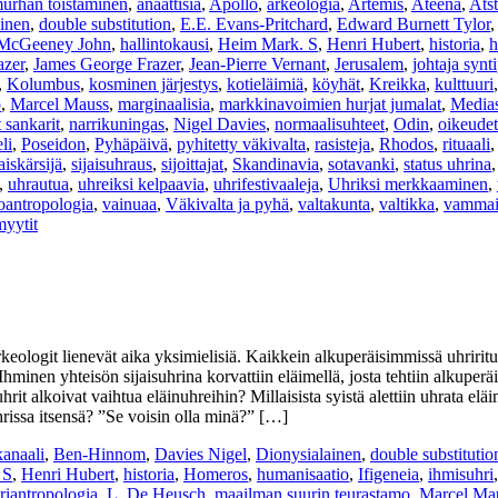
urhan toistaminen
,
anaattisia
,
Apollo
,
arkeologia
,
Artemis
,
Ateena
,
Atst
inen
,
double substitution
,
E.E. Evans-Pritchard
,
Edward Burnett Tylor
 McGeeney John
,
hallintokausi
,
Heim Mark. S
,
Henri Hubert
,
historia
,
h
azer
,
James George Frazer
,
Jean-Pierre Vernant
,
Jerusalem
,
johtaja synt
,
Kolumbus
,
kosminen järjestys
,
kotieläimiä
,
köyhät
,
Kreikka
,
kulttuuri
o
,
Marcel Mauss
,
marginaalisia
,
markkinavoimien hurjat jumalat
,
Medias
 sankarit
,
narrikuningas
,
Nigel Davies
,
normaalisuhteet
,
Odin
,
oikeude
li
,
Poseidon
,
Pyhäpäivä
,
pyhitetty väkivalta
,
rasisteja
,
Rhodos
,
rituaali
jaiskärsijä
,
sijaisuhraus
,
sijoittajat
,
Skandinavia
,
sotavanki
,
status uhrina
,
uhrautua
,
uhreiksi kelpaavia
,
uhrifestivaaleja
,
Uhriksi merkkaaminen
,
oantropologia
,
vainuaa
,
Väkivalta ja pyhä
,
valtakunta
,
valtikka
,
vammai
yytit
rkeologit lienevät aika yksimielisiä. Kaikkein alkuperäisimmissä uhriritu
Ihminen yhteisön sijaisuhrina korvattiin eläimellä, josta tehtiin alkuper
hrit alkoivat vaihtua eläinuhreihin? Millaisista syistä alettiin uhrata el
issa itsensä? ”Se voisin olla minä?” […]
anaali
,
Ben-Hinnom
,
Davies Nigel
,
Dionysialainen
,
double substitutio
 S
,
Henri Hubert
,
historia
,
Homeros
,
humanisaatio
,
Ifigeneia
,
ihmisuhri
riantropologia
,
L. De Heusch
,
maailman suurin teurastamo
,
Marcel Ma