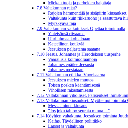
Miekan tuoja ja perheiden hajottaja
7.8 Valtakunnan rajat?
Rajojen hämmentäjä ja sisäpiirin kiusaukset.
Valtakunta kuin rikkaruoho ja saastuttava hi
Myrskyävä raja
7.9 Valtakunnan vaikutukset. Opettaa toiminnalla
Yhteisönsä riivaama
Uhri uhmaa kohtaloaan
Kateellinen kotikylä
Jeesuksen paljastama saatana
7.10 Jeesus, Johannes ja Herodeksen uusperhe
Vaarallisia kolmiodraamoja
Johannes epäilee Jeesusta
Johannes mestataan
7.11 Valtakunnan etiikka. Vuorisaarna
Jeesuksen mielen muutos.
Toisen posken kääntämisestä
Vihollisen rakastamisesta
7.12 Valtakunnan viholliset. Fariseukset ihmiskunn
7.13 Valtakunnan kiusaukset. Myöhempi toiminta 
Messiaaninen kiusaus
”Jos joku tahtoo seurata minua…”
7.14 Köyhien valtakunta. Jeesuksen toiminta Juud
Kaifas. Täydellinen poliitikko
Lapset ja valtakunta