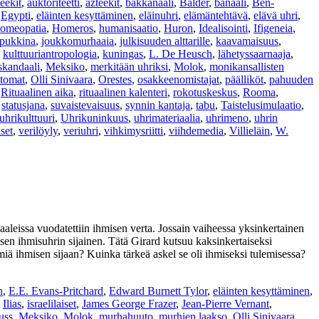
eekit
,
auktoriteetti
,
azteekit
,
bakkanaali
,
Balder
,
banaali
,
Ben-
,
Egypti
,
eläinten kesyttäminen
,
eläinuhri
,
elämäntehtävä
,
elävä uhri
,
omeopatia
,
Homeros
,
humanisaatio
,
Huron
,
Idealisointi
,
Ifigeneia
,
ipukkina
,
joukkomurhaaia
,
julkisuuden alttarille
,
kaavamaisuus
,
,
kulttuuriantropologia
,
kuningas
,
L. De Heusch
,
lähetyssaarnaaja
,
kandaali
,
Meksiko
,
merkitään uhriksi
,
Molok
,
monikansallisten
ttomat
,
Olli Sinivaara
,
Orestes
,
osakkeenomistajat
,
päälliköt
,
pahuuden
,
Rituaalinen aika
,
rituaalinen kalenteri
,
rokotuskeskus
,
Rooma
,
,
statusjana
,
suvaistevaisuus
,
synnin kantaja
,
tabu
,
Taistelusimulaatio
,
uhrikulttuuri
,
Uhrikuninkuus
,
uhrimateriaalia
,
uhrimeno
,
uhrin
set
,
verilöyly
,
veriuhri
,
vihkimysriitti
,
viihdemedia
,
Villieläin
,
W.
aaleissa vuodatettiin ihmisen verta. Jossain vaiheessa yksinkertainen
äisen ihmisuhrin sijainen. Tätä Girard kutsuu kaksinkertaiseksi
äimiä ihmisen sijaan? Kuinka tärkeä askel se oli ihmiseksi tulemisessa?
n
,
E.E. Evans-Pritchard
,
Edward Burnett Tylor
,
eläinten kesyttäminen
,
,
Ilias
,
israelilaiset
,
James George Frazer
,
Jean-Pierre Vernant
,
uss
,
Meksiko
,
Molok
,
murhahuuto
,
murhien laakso
,
Olli Sinivaara
,