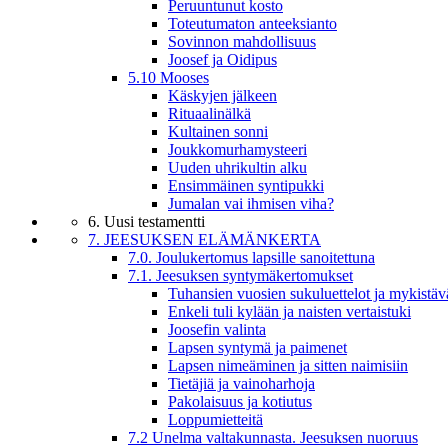
Peruuntunut kosto
Toteutumaton anteeksianto
Sovinnon mahdollisuus
Joosef ja Oidipus
5.10 Mooses
Käskyjen jälkeen
Rituaalinälkä
Kultainen sonni
Joukkomurhamysteeri
Uuden uhrikultin alku
Ensimmäinen syntipukki
Jumalan vai ihmisen viha?
6. Uusi testamentti
7. JEESUKSEN ELÄMÄNKERTA
7.0. Joulukertomus lapsille sanoitettuna
7.1. Jeesuksen syntymäkertomukset
Tuhansien vuosien sukuluettelot ja mykistäv
Enkeli tuli kylään ja naisten vertaistuki
Joosefin valinta
Lapsen syntymä ja paimenet
Lapsen nimeäminen ja sitten naimisiin
Tietäjiä ja vainoharhoja
Pakolaisuus ja kotiutus
Loppumietteitä
7.2 Unelma valtakunnasta. Jeesuksen nuoruus