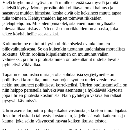
Vielä köyhemmät syövät, mitä muille ei enää saa myydä ja mitä
jätteistä löytyy. Monet prostituoidut ohittavat omat halunsa ja
saastuvat muiden himoista, koska eivät ole keksineet muuta tapaa
tulla toimeen. Kehitysmaiden lapset toimivat rikkaiden
jätelajittelijoina. Mitä alempana olet, sitä enemmän on ylhäältä
tulevaa likaa niskassa. Yleensä se on rikkaiden oma paska, joka
tekee köyhät heille saastaisiksi.
Kulttuurimme on tullut hyvin uhritietoiseksi evankeliumien
piilovaikutuksesta. Se on kuitenkin tuottanut uudenlaista moraalista
sokeutta: Uhrin roolista kilpaileminen on muuttunut vallan
välineeksi, ja uhrin puolustaminen on oikeuttanut uudella tavalla
pyhitettyä väkivaltaa.
Tapamme puolustaa uhria ja olla solidaarisia syrjäytyneille on
poliittisesti korrektia, mutta vanhojen syntien uudet versiot ovat
nekin muuttuneet poliittisesti korrekteiksi. Uhrien puolustamisella on
niin helppo perustella halveksivaa asennetta ja hylkäävää käytöstä,
jopa uhrien puolesta kostamista. Näin pyhitetyn väkivallan rattaat
pysyvät käynnissä.
Uhrin asema tarjoutuu piilopaikaksi vastuusta ja koston innoittajaksi.
Jos uhri ei uskalla tai pysty kostamaan, jäljelle jää vain katkeruus ja
kauna, joka sekin väsyneesti rasvaa kaiken ikuista toistoa.