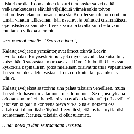
kiskurikorolla. Roomalainen kiskuri tien poskessa vei näiltä
velkavankeudessa eläviltä viljelijöiltä viimeisenkin toivon
kohtuullisen elannon ansaitsemisesta. Kun Jeesus oli juuri ohittanut
tämän vihatun tulliaseman, hän pysähtyi ja puhutteli ensimmäisten
opetuslastensa kauhuksi Leeviä samalla tavalla kuin heitä vain
muutamaa viikkoa aiemmin.
Jeesus sanoi hänelle: ”Seuraa minua”,
Kalastajaveljesten yrmeäntorjuvat ilmeet tekivät Leevin
levottomaksi. Erityisesti Simon, jota myös kiivailijaksi kutsuttiin,
katsoi häntä suorastaan murhaavasti. Hänellä huhuttiinkin olevan
kytköksiä kapinallisiin, jotka mielellään olisivat tikarilla vapauttaneet
Leevin vihatusta tehtävästään. Leevi oli kuitenkin päätöksensä
tehnyt.
Kalastajaveljekset saattoivat aina palata takaisin veneilleen, mutta
Leeville tulliaseman jättäminen olisi lopullinen. Se ei jäisi tyhjänä
odottamaan, milloin hänellä olisi taas aikaa kerätä tulleja. Leevillä oli
jatkuvan kilpailun kohteena oleva virka. Sitä ei hoidettu osa-
aikaisesti tai puoliksi etätyönä. Leevi tiesi, että jos hän nyt lähtisi
seuraamaan Jeesusta, takaisin ei ollut tulemista.
…hän nousi ja lähti seuraamaan Jeesusta.