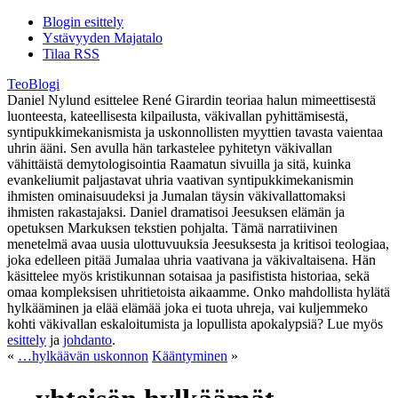
Blogin esittely
Ystävyyden Majatalo
Tilaa RSS
TeoBlogi
Daniel Nylund esittelee René Girardin teoriaa halun mimeettisestä
luonteesta, kateellisesta kilpailusta, väkivallan pyhittämisestä,
syntipukkimekanismista ja uskonnollisten myyttien tavasta vaientaa
uhrin ääni. Sen avulla hän tarkastelee pyhitetyn väkivallan
vähittäistä demytologisointia Raamatun sivuilla ja sitä, kuinka
evankeliumit paljastavat uhria vaativan syntipukkimekanismin
ihmisten ominaisuudeksi ja Jumalan täysin väkivallattomaksi
ihmisten rakastajaksi. Daniel dramatisoi Jeesuksen elämän ja
opetuksen Markuksen tekstien pohjalta. Tämä narratiivinen
menetelmä avaa uusia ulottuvuuksia Jeesuksesta ja kritisoi teologiaa,
joka edelleen pitää Jumalaa uhria vaativana ja väkivaltaisena. Hän
käsittelee myös kristikunnan sotaisaa ja pasifistista historiaa, sekä
omaa kompleksisen uhritietoista aikaamme. Onko mahdollista hylätä
hylkääminen ja elää elämää joka ei tuota uhreja, vai kuljemmeko
kohti väkivallan eskaloitumista ja lopullista apokalypsiä? Lue myös
esittely
ja
johdanto
.
«
…hylkäävän uskonnon
Kääntyminen
»