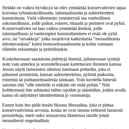
Heidän on vaikea hyväksyä tai edes ymmärtää konservatiivien tapaa
korostaa ryhmäuskollisuutta, isänmaalisuutta ja auktoriteettien
kunnioitusta. Vielä vähemmän ymmärrystä saa vanhoillinen
uskonnollisuus, joille paikat, esineet, rituaalit ja perinteet ovat pyhiä.
Konservatiivien on taas vaikea ymmärtää ihmisiä, joille
isänmaallisuus ja vanhempien kunnioittaminen ei enää ole pyhä
arvo, tai ”suvakkeja” jotka suojelevat kaikenlaisia ”moraalittomia
inhottavuuksia” kuten homoseksuaalisuutta ja kohta varmaan
eläimiin sekaantujia ja pedofilejakin.
Koskettaessaan saastaisina pidettyjä ihmisiä, julistaessaan syntejä
noin vain anteeksi ja seurustellessaan kartettavien ihmisten kanssa
Jeesus näytti fariseusten silmissä isänmaan petturilta, joka ei
piitannut perinteistä, kansan auktoriteeteista, pyhistä paikoista,
esineistä tai puhtausrituaaleista lainkaan. Voin kuvitella hänestä
sanotun että ”sille miehelle ei mikään ole enää pyhää.” Niin
holtittomasti hän suhtautui niihin rajoihin ja sääntöihin, joiden avulla
kansa oli säilyttänyt identiteettinsä jo vuosisatoja.
Ennen kuin itse pidät itseäsi fiksuna liberaalina, joka ei piittaa
konservatiivisista arvoista, koska ne ovat sinusta eettisesti huonosti
perusteltuja, mieti onko seuraavissa tilanteissa sinulle jotain
moraalisesti ongelmallista: