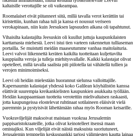
rikastua ammatissaan, mutta kentällä työskenteleville Leevin
kaltaisille verottajille se oli vaikeampaa.
Roomalaiset eivät piitanneet siitä, millä tavalla verot kerättiin tai
kiristettiin, kunhan rahaa tuli ja kansa ei noussut veriseen
verokapinaan, niin kuin Jeesuksen lapsuuden aikana oli tapahtunut.
Vihaisilta kalastajilta Jeesuskin oli kuullut juttuja kaupunkilaisten
karttamasta miehestä. Leevi istui tien varteen rakennetun tulliaseman
portailla. Se muistutti meidän maaseutumme vanhaa maitolaituria.
Leevi valvoi liikennettä keräten kaikilta tuotteitaan kuljettavilta
kauppiailta veroja ja tulleja miehitysvallalle. Kaikki kalastajat olivat
opetelleet, millä tavalla saalista piti piilotella tai vähätellä tullien ja
verojen minimoimiseksi.
Leevi oli heidän mielestään huorannut sielunsa valloittajille.
Kapernaumin kalastajat yhdessä koko Galilean köyhälistön kanssa
elättivät suurempia kreikankielisten kaupunkien asukkaita työllään.
Heidän kauppaamiaan tuotteita verotettiin mielivaltaisen raskaasti,
jotta kaupungeissa elostelevat ruhtinaat sotilaineen eläisivät vielä
paremmin ja pystyisivät lähettämään rahaa myös Rooman keisarille.
Vuokraviljelijät maksoivat maistaan vuokraa Jerusalemin
pappisaristokraateille, jotka olivat keinotelleet itsensä maan
omistajiksi. Kun viljelijät eivät näistä maksuista suoriutuneet,
Jerusalemin temppelin keskuspankki tarjosi välimiesten kautta lainaa