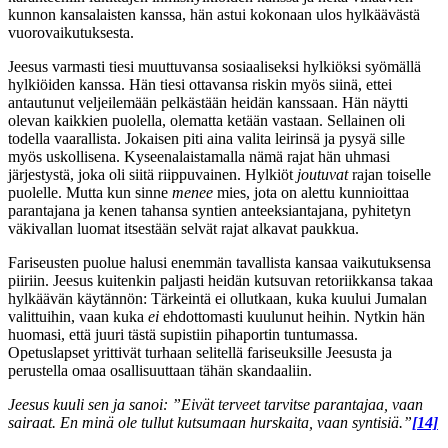
kunnon kansalaisten kanssa, hän astui kokonaan ulos hylkäävästä
vuorovaikutuksesta.
Jeesus varmasti tiesi muuttuvansa sosiaaliseksi hylkiöksi syömällä
hylkiöiden kanssa. Hän tiesi ottavansa riskin myös siinä, ettei
antautunut veljeilemään pelkästään heidän kanssaan. Hän näytti
olevan kaikkien puolella, olematta ketään vastaan. Sellainen oli
todella vaarallista. Jokaisen piti aina valita leirinsä ja pysyä sille
myös uskollisena. Kyseenalaistamalla nämä rajat hän uhmasi
järjestystä, joka oli siitä riippuvainen. Hylkiöt
joutuvat
rajan toiselle
puolelle. Mutta kun sinne
menee
mies, jota on alettu kunnioittaa
parantajana ja kenen tahansa syntien anteeksiantajana, pyhitetyn
väkivallan luomat itsestään selvät rajat alkavat paukkua.
Fariseusten puolue halusi enemmän tavallista kansaa vaikutuksensa
piiriin. Jeesus kuitenkin paljasti heidän kutsuvan retoriikkansa takaa
hylkäävän käytännön: Tärkeintä ei ollutkaan, kuka kuului Jumalan
valittuihin, vaan kuka
ei
ehdottomasti kuulunut heihin. Nytkin hän
huomasi, että juuri tästä supistiin pihaportin tuntumassa.
Opetuslapset yrittivät turhaan selitellä fariseuksille Jeesusta ja
perustella omaa osallisuuttaan tähän skandaaliin.
Jeesus kuuli sen ja sanoi: ”Eivät terveet tarvitse parantajaa, vaan
sairaat. En minä ole tullut kutsumaan hurskaita, vaan syntisiä.”
[14]