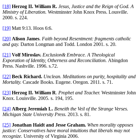
[18]
Herzog II. William R.
Jesus, Justic
e and the Reign of God. A
Ministry of Liberation.
Westminster John Knox Press. Lousville.
2000. s. 224.
[19]
Matt 9:13. Hoos 6:6.
[20]
Alison James
.
Faith beyond Resentment: fragments catholic
and gay.
Darton Longman and Todd. London 2001. s. 20.
[21]
Volf Miroslav.
Exclusion& Embrace. A Theological
Exporation of Identity, Otherness and Reconciliation.
Abingdon
Press. Nashville. 1996. s.72.
[22]
Beck Richard.
Unclean. Meditations on purity, hospitality and
Mortality.
Cascade Books. Eugene. Oregon. 2011. s. 71.
[23]
Herzog II. William R
. Prophet and Teacher.
Westminster John
Knox. Louisville. 2005. s. 194, 195.
[24]
Alberg Jeremiah L.
Beneith the Veil of the Strange Verses.
Michigan State University Press.
2013. s. 81.
[25]
Jonathan Haidt and Jesse Graham.
When morality opposes
justice: Conservatives have moral intuitions that liberals may not
recognize.
University of Virginia 2006.