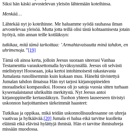
Siksi hän käski arvostelevan yleisön lähtemään koteihinsa.
Menkää…
Lähtekää nyt jo koteihinne. Me haluamme syödä rauhassa ilman
arvostelevaa yleisöä. Mutta jotta teillä olisi tästä kohtaamisesta jotain
hyötyä, niin annan teille kotiläksyn:
tutkikaa, mitä tämä tarkoittaa: ’ Armahtavaisuutta minä tahdon, en
uhrimenoja.”
[19]
Tämä oli ainoa kerta, jolloin Jeesus suoraan siteerasi Vanhaa
Testamenttia varauksettomalla hyväksynnällä. Jeesus oli selvästi
mielistynyt Hooseaan, joka kertoi intohimoisesti rakastavasta
Jumalasta runollisemmin kuin kukaan muu. Häneltä tiivistettyä
Jumalan tahdon ilmaisua Hän nyt tarjosi kirjanoppineiden
moraaliseksi kompassiksi. Hoosea oli jo satoja vuosia sitten turhaan
kyseenalaistanut uhrikultin merkitystä. Nyt Jeesus antoi
kirjanoppineille kertausläksyn. Tuohon yhteen lauseeseen tiivistyi
uskonnon harjoittamisen tärkeimmät haasteet:
Tutkikaa ja oppikaa, mikä teidän uskonnollisuudessanne on uhreja
vaativaa ja hylkäävää.
[20]
Jumala ei halua eikä tarvitse kuolleita
eläimiä eikä elävinä hylättyjä ihmisiä. Hän ei tarvitse ihmisuhreja
missään muodossa.