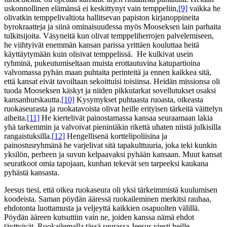
uskonnollinen elämänsä ei keskittynyt vain temppeliin,
[9]
vaikka he
olivatkin temppelivaltiota hallitsevan papiston kirjanoppineita
byrokraatteja ja siinä ominaisuudessa myös Mooseksen lain parhaita
tulkitsijoita. Väsyneitä kun olivat temppeliherrojen palvelemiseen,
he viihtyivät enemmän kansan parissa yrittäen kouluttaa heitä
käyttäytymään kuin olisivat temppelissä. He kulkivat usein
ryhminä, pukeutumiseltaan muista erottautuvina katupartioina
valvomassa pyhän maan puhtaita perinteitä ja ennen kaikkea sitä,
että kansat eivät tavoiltaan sekoittuisi toisiinsa. Heidän missionsa oli
tuoda Mooseksen käskyt ja niiden pikkutarkat sovellutukset osaksi
kansanhurskautta.
[10]
Kysymykset puhtaasta ruoasta, oikeasta
ruokaseurasta ja ruokatavoista olivat heille erityisen tärkeitä väittelyn
aiheita.
[11]
He kiertelivät painostamassa kansaa seuraamaan lakia
yhä tarkemmin ja valvoivat pienintäkin rikettä uhaten niistä julkisilla
rangaistuksilla.
[12]
Hengellisenä korttelipoliisina ja
painostusryhmänä he varjelivat sitä tapakulttuuria, joka teki kunkin
yksilön, perheen ja suvun kelpaavaksi pyhään kansaan. Muut kansat
seuratkoot omia tapojaan, kunhan tekevät sen tarpeeksi kaukana
pyhästä kansasta.
Jeesus tiesi, että oikea ruokaseura oli yksi tärkeimmistä kuulumisen
koodeista. Saman pöydän ääressä ruokaileminen merkitsi rauhaa,
ehdotonta luottamusta ja veljeyttä kaikkien osapuolten välillä.
Pöydän ääreen kutsuttiin vain ne, joiden kanssa nämä ehdot
täyttyivät. Ruokailemalla tässä seurassa Jeesus viesti heille