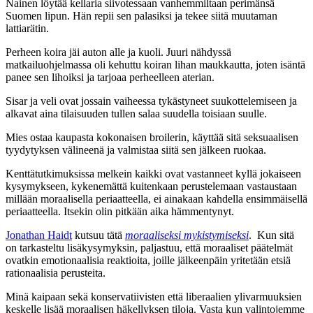
Nainen löytää kellaria siivotessaan vanhemmiltaan perimänsä
Suomen lipun. Hän repii sen palasiksi ja tekee siitä muutaman
lattiarätin.
Perheen koira jäi auton alle ja kuoli. Juuri nähdyssä
matkailuohjelmassa oli kehuttu koiran lihan maukkautta, joten isäntä
panee sen lihoiksi ja tarjoaa perheelleen aterian.
Sisar ja veli ovat jossain vaiheessa tykästyneet suukottelemiseen ja
alkavat aina tilaisuuden tullen salaa suudella toisiaan suulle.
Mies ostaa kaupasta kokonaisen broilerin, käyttää sitä seksuaalisen
tyydytyksen välineenä ja valmistaa siitä sen jälkeen ruokaa.
Kenttätutkimuksissa melkein kaikki ovat vastanneet kyllä jokaiseen
kysymykseen, kykenemättä kuitenkaan perustelemaan vastaustaan
millään moraalisella periaatteella, ei ainakaan kahdella ensimmäisellä
periaatteella. Itsekin olin pitkään aika hämmentynyt.
Jonathan Haidt
kutsuu tätä
moraaliseksi mykistymiseksi
. Kun sitä
on tarkasteltu lisäkysymyksin, paljastuu, että moraaliset päätelmät
ovatkin emotionaalisia reaktioita, joille jälkeenpäin yritetään etsiä
rationaalisia perusteita.
Minä kaipaan sekä konservatiivisten että liberaalien ylivarmuuksien
keskelle lisää moraalisen häkellyksen tiloja. Vasta kun valintojemme