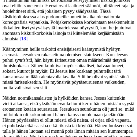
Yhteiskunnan alimmissa kerroksissa selviytymisen käsikirjoitukset
ovat eliitin sanelemia. Herrat ovat laatineet säännöt, piirtäneet rajat ja
huolehtineet siitä, että jokainen pysyy säädyssään. Tässä
käsikirjoituksessa alas pudonneille annettiin aika olemattomia
koreografisia vapauksia. Pohjakerroksissa korkeintaan teeskenneltiin
rikkaitten itsetyytyväisyyttä imartelevaa nöyryyttä, kun he joutuivat
anomaan kiskurikorkoisia lainoja tai kiittelemään kerjäämistään
almuista.
[18]
Kääntyminen heille tarkoitti ensisijaisesti kääntymistä hylätyn
asemasta Jeesuksen rakastettuna olemisen statukseen. Kun Jeesus
puhui
syntisistä,
hän käytti fariseusten omaa määritelmää tietystä
ihmisluokasta. Siihen kuuluivat myös spitaaliset, halvaantuneet,
sokeat, kuurot ja mykät. Ei Jeesus itse koskaan puhutellut tätä
kansanosaa millään alentavalla tavalla. Silti he olivat syntisiä siinä
missä fariseuksetkin. He myönsivät pöytäseurueensa vaikeuden,
mutta valitsivat sen silti.
Näiden normikansalaisten ja hylkiöiden kanssa Jeesus kuitenkin
vietti aikansa, eikä yksikään evankeliumi kerro hänen mistään syystä
erottaneen ketään seurastaan. Jeesuksen seurakunta oli juuri se, mikä
milloinkin oli kokoontunut hänen kanssaan olemaan ja elämään.
Hänen pöydässään ei ollut miestä eikä naista, ei orjaa eikä vapaata,
ei puhdasta eikä saastaa eikä rikasta tai köyhää. Hänen luokseen sai
tulla ja hänen luotaan sai mennä pois ilman mitään sen kummempaa
dramatiikkaa. Mutta jos me kuvittelemme Jeesuksen pöytäseurueen