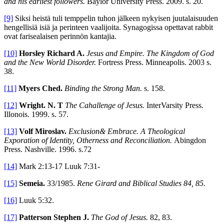
and his earliest followers.
Baylor University Press. 2009. s. 20.
[9]
Siksi heistä tuli temppelin tuhon jälkeen nykyisen juutalaisuuden
hengellisiä isiä ja perinteen vaalijoita. Synagogissa opettavat rabbit
ovat farisealaisen perinnön kantajia.
[10]
Horsley Richard A.
Jesus and Empire.
The Kingdom of God
and the New World Disorder.
Fortress Press. Minneapolis. 2003 s.
38.
[11]
Myers Ched.
Binding the Strong Man.
s. 158.
[12]
Wright. N. T
The Cahallenge of Jesus.
InterVarsity Press.
Illonois. 1999. s. 57.
[13]
Volf Miroslav.
Exclusion& Embrace. A Theological
Exporation of Identity, Otherness and Reconciliation.
Abingdon
Press. Nashville. 1996. s.72
[14]
Mark 2:13-17 Luuk 7:31-
[15]
Semeia.
33/1985.
Rene Girard and Biblical Studies 84, 85.
[16]
Luuk 5:32.
[17]
Patterson Stephen J.
The God of Jesus.
82, 83.