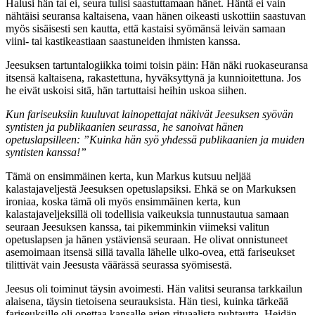
Halusi hän tai ei, seura tulisi saastuttamaan hänet. Häntä ei vain
nähtäisi seuransa kaltaisena, vaan hänen oikeasti uskottiin saastuvan
myös sisäisesti sen kautta, että kastaisi syömänsä leivän samaan
viini- tai kastikeastiaan saastuneiden ihmisten kanssa.
Jeesuksen tartuntalogiikka toimi toisin päin: Hän näki ruokaseuransa
itsensä kaltaisena, rakastettuna, hyväksyttynä ja kunnioitettuna. Jos
he eivät uskoisi sitä, hän tartuttaisi heihin uskoa siihen.
Kun fariseuksiin kuuluvat lainopettajat näkivät Jeesuksen syövän
syntisten ja publikaanien seurassa, he sanoivat hänen
opetuslapsilleen: ”Kuinka hän syö yhdessä publikaanien ja muiden
syntisten kanssa!”
Tämä on ensimmäinen kerta, kun Markus kutsuu neljää
kalastajaveljestä Jeesuksen opetuslapsiksi. Ehkä se on Markuksen
ironiaa, koska tämä oli myös ensimmäinen kerta, kun
kalastajaveljeksillä oli todellisia vaikeuksia tunnustautua samaan
seuraan Jeesuksen kanssa, tai pikemminkin viimeksi valitun
opetuslapsen ja hänen ystäviensä seuraan. He olivat onnistuneet
asemoimaan itsensä sillä tavalla lähelle ulko-ovea, että fariseukset
tilittivät vain Jeesusta väärässä seurassa syömisestä.
Jeesus oli toiminut täysin avoimesti. Hän valitsi seuransa tarkkailun
alaisena, täysin tietoisena seurauksista. Hän tiesi, kuinka tärkeää
fariseuksille oli opettaa kansalle arjen rituaalista puhtautta. Heidän