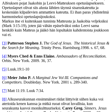
Alfeuksen pojat Jaakobin ja Leevi-Matteuksen opetuslapsekseen.
Opetuslapset olivat siis alusta lähtien täynnä sisaruskateutta ja
keskenään kilpailevien ammattien kateutta. Ei ihan paras yhdistelmä
harmoniseksi opetuslapsijoukoksi.
Markus itse ei kuitenkaan tunnista Matteusta ja Jaakobia veljeksiksi
(Mark 3:15-19), joten jää vähän epäselväksi onko Leevi sama
henkilö kuin Matteus ja jääkö hän lopultakin kahdentoista joukkoon
vai ei.
[3]
Patterson Stephen J.
The God of Jesus.
The historical Jesus &
the Search for Meaning
. Trinity Press. Harrisburg.1998. s. 67, 68.
[4]
Myers Ched & Enns Elaine.
Ambassadors of Reconciliation.
Orbis. New York. 2009. 36, 37.
[5]
Luuk.19:1-10
[6]
Meier John P.
A Marginal Jew Vol III. Companions and
Competitors.
Doubleday. New York. 2001 s. 289-340.
[7]
Matt 11:19. Luuk 7:34.
[8]
Alkuseurakunnan ensimmäiset riidat liittyivät siihen kuka voi
aterioida kenen kanssa ja mitkä ruoat olivat luvallisia, kun
seurakunta kasvoi monikulttuuriseksi.
Carey Greg.
Sinners. Jesus