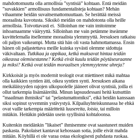
mahdottomuutta olla armollisia ”syntisiä” kohtaan. Entä meidän
”suvakkien” armollisuus fundamentalisteja kohtaan? Mehän
vihaamme heidän suvaitsemattomuuttaan. Se herättää meissä
moraalista kuvotusta. Siksikö meidän on mahdotonta olla heille
armollisia. Toivottavasti ei. Silloinhan me vain imitoimme
inhoamaamme vääryyttä. Silloinhan me vain petämme itseämme
kuvittelemalla itsellemme moraalista ylemmyyttä. Jeesuksen ratkaisu
oli paljon vaikeampi. Mutta sitä hän oli vasta hahmottamassa. Ensin
hänen oli paljastettava meille kuinka syvästi olemme sidottuja
väkivaltaan.
Tutkikaa ja oppikaa, ketkä maksavat hintaa teidän
oikeassa olemisestanne? Ketkä eivät kuulu teidän pöytäseuraanne
ja miksi? Ketkä ovat teidän moraalisen ylemmyytenne uhreja?
Kirkkoisät ja myös modernit teologit ovat miettineet mikä mahtaa
olla kaikkien syntien äiti, oikea syntien synti. Jeesuksen aikana
meikäläisyyden rajojen ulkopuolelle jääneet olivat syntisiä, joilla ei
ollut tarkempia lisämääreiltä. Minun lapsuudessani heitä kutsuttiin
”maailman ihmisiksi” tai ”pelastumattomiksi”, eikä heidän kanssaan
siksi sopinut syvemmin ystävystyä. Kilpailuyhteiskunnassa he ehkä
ovat vaille tarkempia määritteitä
luusereita
,
loisia,
tai milloin
mitäkin. Heitäkin pidetään usein syyllisinä kohtaloonsa.
Kuitenkin meidänkin ”likaiset” ihmisemme ovat saastuneet muiden
paskasta. Pakolaiset kantavat kehossaan sotia, joille eivät mahda
mitään. Köyhillä ei ole varaa ostaa ekologisesti puhdasta ruokaa.