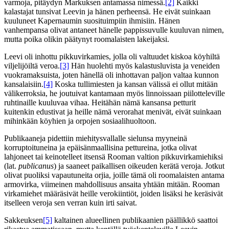
varmoja, pitäydyn Markuksen antamassa nimessä.
[2]
Kaikki
kalastajat tunsivat Leevin ja hänen perheensä. He eivät suinkaan
kuuluneet Kapernaumin suosituimpiin ihmisiin. Hänen
vanhempansa olivat antaneet hänelle pappissuvulle kuuluvan nimen,
mutta poika olikin päätynyt roomalaisten lakeijaksi.
Leevi oli inhottu pikkuvirkamies, jolla oli valtuudet kiskoa köyhiltä
viljelijöiltä veroa.
[3]
Hän huolehti myös kalastusluvista ja veneiden
vuokramaksuista, joten hänellä oli inhottavan paljon valtaa kunnon
kansalaisiin.
[4]
Koska tullimiesten ja kansan välissä ei ollut mitään
välikerroksia, he joutuivat kantamaan myös linnoissaan piilotteleville
ruhtinaille kuuluvaa vihaa. Heitähän nämä kansansa petturit
kuitenkin edustivat ja heille nämä verorahat menivät, eivät suinkaan
mihinkään köyhien ja orpojen sosiaalihuoltoon.
Publikaaneja pidettiin miehitysvallalle sielunsa myyneinä
korruptoituneina ja epäisänmaallisina pettureina, jotka olivat
lahjoneet tai keinotelleet itsensä Rooman valtion pikkuvirkamiehiksi
(lat.
publicanus
) ja saaneet paikallisen oikeuden kerätä veroja. Jotkut
olivat puoliksi vapautuneita orjia, joille tämä oli roomalaisten antama
armovirka, viimeinen mahdollisuus ansaita yhtään mitään. Rooman
virkamiehet määräsivät heille verokiintiöt, joiden lisäksi he keräsivät
itselleen veroja sen verran kuin irti saivat.
Sakkeuksen
[5]
kaltainen alueellinen publikaanien päällikkö saattoi