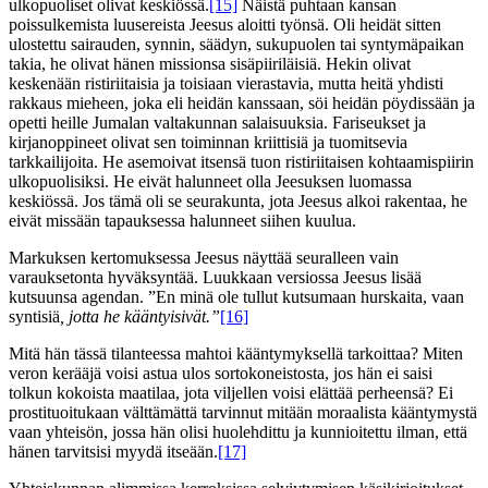
ulkopuoliset olivat keskiössä.
[15]
Näistä puhtaan kansan
poissulkemista luusereista Jeesus aloitti työnsä. Oli heidät sitten
ulostettu sairauden, synnin, säädyn, sukupuolen tai syntymäpaikan
takia, he olivat hänen missionsa sisäpiiriläisiä. Hekin olivat
keskenään ristiriitaisia ja toisiaan vierastavia, mutta heitä yhdisti
rakkaus mieheen, joka eli heidän kanssaan, söi heidän pöydissään ja
opetti heille Jumalan valtakunnan salaisuuksia. Fariseukset ja
kirjanoppineet olivat sen toiminnan kriittisiä ja tuomitsevia
tarkkailijoita. He asemoivat itsensä tuon ristiriitaisen kohtaamispiirin
ulkopuolisiksi. He eivät halunneet olla Jeesuksen luomassa
keskiössä. Jos tämä oli se seurakunta, jota Jeesus alkoi rakentaa, he
eivät missään tapauksessa halunneet siihen kuulua.
Markuksen kertomuksessa Jeesus näyttää seuralleen vain
varauksetonta hyväksyntää. Luukkaan versiossa Jeesus lisää
kutsuunsa agendan. ”En minä ole tullut kutsumaan hurskaita, vaan
syntisiä
, jotta he kääntyisivät.”
[16]
Mitä hän tässä tilanteessa mahtoi kääntymyksellä tarkoittaa? Miten
veron kerääjä voisi astua ulos sortokoneistosta, jos hän ei saisi
tolkun kokoista maatilaa, jota viljellen voisi elättää perheensä? Ei
prostituoitukaan välttämättä tarvinnut mitään moraalista kääntymystä
vaan yhteisön, jossa hän olisi huolehdittu ja kunnioitettu ilman, että
hänen tarvitsisi myydä itseään.
[17]