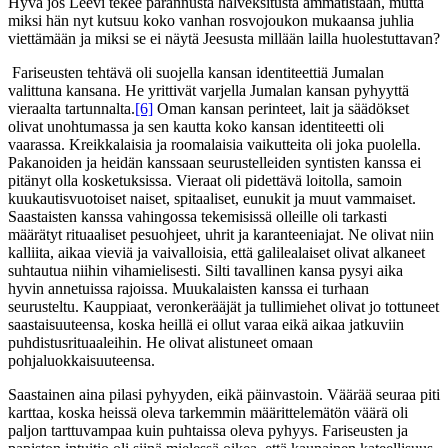
Hyvä jos Leevi tekee parannusta halveksitusta ammatistaan, mutta
miksi hän nyt kutsuu koko vanhan rosvojoukon mukaansa juhlia
viettämään ja miksi se ei näytä Jeesusta millään lailla huolestuttavan?
Fariseusten tehtävä oli suojella kansan identiteettiä Jumalan
valittuna kansana. He yrittivät varjella Jumalan kansan pyhyyttä
vieraalta tartunnalta.
[6]
Oman kansan perinteet, lait ja säädökset
olivat unohtumassa ja sen kautta koko kansan identiteetti oli
vaarassa. Kreikkalaisia ja roomalaisia vaikutteita oli joka puolella.
Pakanoiden ja heidän kanssaan seurustelleiden syntisten kanssa ei
pitänyt olla kosketuksissa. Vieraat oli pidettävä loitolla, samoin
kuukautisvuotoiset naiset, spitaaliset, eunukit ja muut vammaiset.
Saastaisten kanssa vahingossa tekemisissä olleille oli tarkasti
määrätyt rituaaliset pesuohjeet, uhrit ja karanteeniajat. Ne olivat niin
kalliita, aikaa vieviä ja vaivalloisia, että galilealaiset olivat alkaneet
suhtautua niihin vihamielisesti. Silti tavallinen kansa pysyi aika
hyvin annetuissa rajoissa. Muukalaisten kanssa ei turhaan
seurusteltu. Kauppiaat, veronkerääjät ja tullimiehet olivat jo tottuneet
saastaisuuteensa, koska heillä ei ollut varaa eikä aikaa jatkuviin
puhdistusrituaaleihin. He olivat alistuneet omaan
pohjaluokkaisuuteensa.
Saastainen aina pilasi pyhyyden, eikä päinvastoin. Väärää seuraa piti
karttaa, koska heissä oleva tarkemmin määrittelemätön väärä oli
paljon tarttuvampaa kuin puhtaissa oleva pyhyys. Fariseusten ja