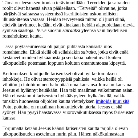
Tämä on Jeesuksen ironiaa terävimmillään. Terveiden ja sairaiden
roolit olivat hänestä aivan päälaellaan. “Terveitä” olivat ne, jotka
pärjäsivät sairaassa systeemissä itseriittoisten uskonnollisten
illuusioittensa varassa. Heidän terveytensä mittari oli juuri siinä,
etteivät tarvinneet ketään, eivät ainakaan heidän alapuolellaan olevia
syntisiä saastoja.
Terve
suostui
sairaaksi
yleensä vain täydellisen
romahduksen kautta.
Tässä pöytäseurueessa oli paljon puhtaasta kansasta ulos
romahtaneita. Ehkä siellä oli sellaisiakin
sairaita,
jotka eivät enää
kestäneet muiden hylkäämistä ja sen takia hakeutuivat kaiken
ulkopuolelle potemaan loppuun kolutun omantuntonsa kipeyttä.
Kertomuksen kuulijoille fariseukset olivat nyt kertomuksen
inhokkeja. He olivat stereotyyppisiä pahiksia, vaikka heillä oli
vilpitön ja intohimoinen halu pitää oma kansansa Jumalan kansana.
Jeesus ei hylännyt heitäkään. Hän teki maailman vaikeimman asian.
Hän ei vastannut fariseusten hylkäävyyteen hylkäämällä, vaikka
tunsikin huoneessa olijoiden kautta viettelyksen
imitoida juuri sitä
.
Potut pottuina on maailman houkuttelevin ateria. Jeesus ei sitä
syönyt. Hän pysyi haastavassa vuorovaikutuksessa myös fariseusten
kanssa.
Torjumatta ketään Jeesus käänsi fariseusten kautta tarjolla olevan
ulkopuolisuuden asetelman nurin päin. Hänen näkökulmastaan