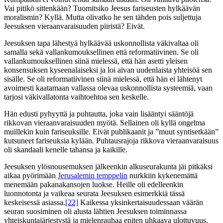
Vai pitikö sittenkään? Tuomitsiko Jeesus fariseusten hylkäävän
moralismin? Kyllä. Mutta olivatko he sen tähden pois suljettuja
Jeesuksen vieraanvaraisuuden piiristä? Eivät.
Jeesuksen tapa lähestyä hylkäävää uskonnollista väkivaltaa oli
samalla sekä vallankumouksellinen että reformatiivinen. Se oli
vallankumouksellinen siinä mielessä, että hän asetti yleisen
konsensuksen kyseenalaiseksi ja loi aivan uudenlaista yhteisöä sen
sisälle. Se oli reformatiivinen siinä mielessä, että hän ei lähtenyt
avoimesti kaatamaan vallassa olevaa uskonnollista systeemiä, vaan
tarjosi väkivallatonta vaihtoehtoa sen keskelle.
Hän edusti pyhyyttä ja puhtautta, joka vain lisääntyi sääntöjä
rikkovan vieraanvaraisuuden myötä. Sellainen oli kyllä ongelma
muillekin kuin fariseuksille. Eivät publikaanit ja ”muut syntisetkään”
kutsuneet fariseuksia kylään. Puhtausrajoja rikkova vieraanvaraisuus
oli skandaali kenelle tahansa ja kaikille.
Jeesuksen ylösnousemuksen jälkeenkin alkuseurakunta jäi pitkäksi
aikaa pyörimään
Jerusalemin temppelin
nurkkiin kykenemättä
menemään pakanakansojen luokse. Heille oli edelleenkin
luonnotonta ja vaikeaa seurata Jeesuksen esimerkkiä tässä
keskeisessä asiassa.
[22]
Kaikessa yksinkertaisuudessaan väärän
seuran suosiminen oli alusta lähtien Jeesuksen toiminnassa
yhteiskuntajärjestystä ja mielenrauhaa eniten uhkaava ulottuvuus.