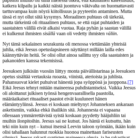
papiston intuitio oli siinä mielessä oikea, että kaunainen kateellisuus,
katkera kilpailu ja kaikki näistä juontuva väkivalta on huomattavasti
tarttuvampaa kuin nöyrä kiitollisuus ja pyyteetön antaminen. Mutta
tässä ei nyt ollut siitä kysymys. Moraalinen puhtaus oli tärkeää,
mutta tärkeintä oli rituaalinen puhtaus, se että rajat puhtaiden ja
saastaisten välillä eivät alkaisi vuotaa. Raja pyhän ja saastan välillä
ei kulkenut ihmisten
sisällä
vaan oli vedetty ihmisten
väliin
.
Nyt tämä sekalainen seurakunta oli menossa viettämään yhteisiä
juhlia, eikä Jeesus opetuslapsineen näyttänyt millään lailla edes
käännyttävän heitä. Se olisi ollut ainoa sallittu syy olla saastaisten ja
pakanoiden kanssa tekemisissä.
Jeesuksen julkisiin vuosiin liittyy monta päivällistarinaa ja Jeesuksen
opetus sisältää vertauksia ruoasta, viinistä, aterioista ja juhlista.
Pahansuovat kielet puhuivat hänestä jopa syöppönä ja juoppona.
[7]
Eikä Jeesus tehnyt mitään maineensa puhdistamiseksi. Vaikka Jeesus
oli aloittanut julkisen työnsä hengenvaarallisella paastolla,
määräaikaiset rituaaliset paastot eivät kuuluneet hänen
elämäntyyliinsä. Jeesus ei koskaan mieltynyt Johanneksen ankaraan
asketismiin, vaikka ehkä ihailikin sitä. Johannesta ei vapaana
ollessaan ymmärrettävistä syistä koskaan pyydetty hääjuhliin tai
muihin ilonpitoihin. Jeesus sai ne kutsut. Jos häntä ei kutsuttu, hän
teki niin kuin nyt – kutsui itsensä Leevin taloon syömään, ikään kuin
olisi tahallaan halunnut ruokkia huonoa mainettaan fariseusten
silmissä. Jeesus rakasti syntisten maineessa olevia, ja he rakastivat