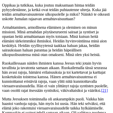
Oppikaa ja tutkikaa, kuka joutuu maksamaan hintaa teidän
pyhyydestänne, ja ketkä ovat teidän puhtautenne uhreja. Kuka jää
teidän armahtavaisuutenne ulkopuolelle ja miksi? Näinkö te oikeasti
uskotte Jumalan rajaavan armahtavaisuuttaan?
Armahtaminen, armollisena eläminen ja oleminen on minun
missioni. Minä armahdan pöytäseurueeni sairaat ja syntiset ja
opastan heitä armahtamaan myös toisiaan. Minä kutsun heitä
elämäni tärkeimmiksi ihmisiksi. Heidän hyvinvointiinsa minä aion
keskittyä. Heidän syyllisyytensä taakkaa haluan jakaa, heidän
sairauksiaan haluan parantaa ja heidän häpeällisen
ulkopuolisuutensa minä otan omakseni. Minä olen yksi heistä.
Ruokaillessaan näiden ihmisten kanssa Jeesus teki jotain hyvin
tavallista ja tavatonta samaan aikaan. Ruokailemalla tässä seurassa
hän avasi rajoja, hämärsi erilaisuuksia ja toi kartettavat ja karttajat
kosketuksiin toistensa kanssa. Hänen armahtavaisuutensa ei
kunnioittanut eristäviä rajoja, vaan ylitti niitä kunnioittavalla
vieraanvaraisuudella. Hän ei vain ylittänyt rajoja syntisten puolelle,
vaan osoitti rajat itsessään syntisiksi, väkivaltaisiksi ja vääriksi.
[21]
Mutta Jeesuksen toiminnalla oli ankarampikin puoli. Vaikka hän
haastoi vanhoja rajoja, hän myös loi uusia. Hän teki selväksi, että
elämä joko rakentuisi vieraanvaraisuudelle taikka hylkäämiselle.
Kumpaakin ei voinut tehdä samaan aikaan. Oli valittava puolensa.