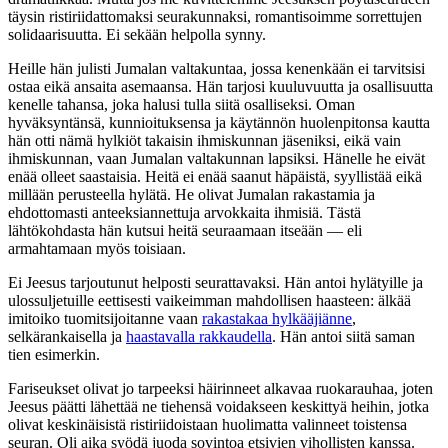
täysin ristiriidattomaksi seurakunnaksi, romantisoimme sorrettujen
solidaarisuutta. Ei sekään helpolla synny.
Heille hän julisti Jumalan valtakuntaa, jossa kenenkään ei tarvitsisi
ostaa eikä ansaita asemaansa. Hän tarjosi kuuluvuutta ja osallisuutta
kenelle tahansa, joka halusi tulla siitä osalliseksi. Oman
hyväksyntänsä, kunnioituksensa ja käytännön huolenpitonsa kautta
hän otti nämä hylkiöt takaisin ihmiskunnan jäseniksi, eikä vain
ihmiskunnan, vaan Jumalan valtakunnan lapsiksi. Hänelle he eivät
enää olleet saastaisia. Heitä ei enää saanut häpäistä, syyllistää eikä
millään perusteella hylätä. He olivat Jumalan rakastamia ja
ehdottomasti anteeksiannettuja arvokkaita ihmisiä. Tästä
lähtökohdasta hän kutsui heitä seuraamaan itseään — eli
armahtamaan myös toisiaan.
Ei Jeesus tarjoutunut helposti seurattavaksi. Hän antoi hylätyille ja
ulossuljetuille eettisesti vaikeimman mahdollisen haasteen: älkää
imitoiko tuomitsijoitanne vaan
rakastakaa hylkääjiänne
,
selkärankaisella ja
haastavalla rakkaudella
. Hän antoi siitä saman
tien esimerkin.
Fariseukset olivat jo tarpeeksi häirinneet alkavaa ruokarauhaa, joten
Jeesus päätti lähettää ne tiehensä voidakseen keskittyä heihin, jotka
olivat keskinäisistä ristiriidoistaan huolimatta valinneet toistensa
seuran. Oli aika syödä juoda sovintoa etsivien vihollisten kanssa.