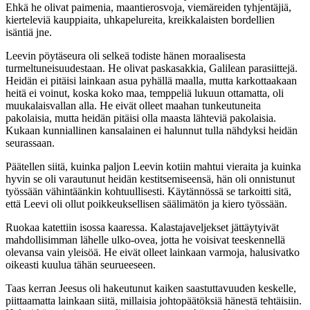
Ehkä he olivat paimenia, maantierosvoja, viemäreiden tyhjentäjiä,
kierteleviä kauppiaita, uhkapelureita, kreikkalaisten bordellien
isäntiä jne.
Leevin pöytäseura oli selkeä todiste hänen moraalisesta
turmeltuneisuudestaan. He olivat paskasakkia, Galilean parasiittejä.
Heidän ei pitäisi lainkaan asua pyhällä maalla, mutta karkottaakaan
heitä ei voinut, koska koko maa, temppeliä lukuun ottamatta, oli
muukalaisvallan alla. He eivät olleet maahan tunkeutuneita
pakolaisia, mutta heidän pitäisi olla maasta lähteviä pakolaisia.
Kukaan kunniallinen kansalainen ei halunnut tulla nähdyksi heidän
seurassaan.
Päätellen siitä, kuinka paljon Leevin kotiin mahtui vieraita ja kuinka
hyvin se oli varautunut heidän kestitsemiseensä, hän oli onnistunut
työssään vähintäänkin kohtuullisesti. Käytännössä se tarkoitti sitä,
että Leevi oli ollut poikkeuksellisen säälimätön ja kiero työssään.
Ruokaa katettiin isossa kaaressa. Kalastajaveljekset jättäytyivät
mahdollisimman lähelle ulko-ovea, jotta he voisivat teeskennellä
olevansa vain yleisöä. He eivät olleet lainkaan varmoja, halusivatko
oikeasti kuulua tähän seurueeseen.
Taas kerran Jeesus oli hakeutunut kaiken saastuttavuuden keskelle,
piittaamatta lainkaan siitä, millaisia johtopäätöksiä hänestä tehtäisiin.