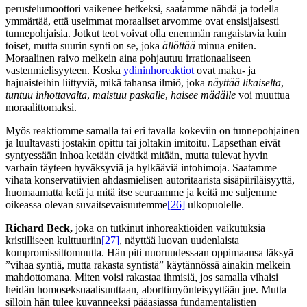
perustelumoottori vaikenee hetkeksi, saatamme nähdä ja todella
ymmärtää, että useimmat moraaliset arvomme ovat ensisijaisesti
tunnepohjaisia. Jotkut teot voivat olla enemmän rangaistavia kuin
toiset, mutta suurin synti on se, joka
ällöttää
minua eniten.
Moraalinen raivo melkein aina pohjautuu irrationaaliseen
vastenmielisyyteen. Koska
ydininhoreaktiot
ovat maku- ja
hajuaisteihin liittyviä, mikä tahansa ilmiö, joka
näyttää
likaiselta
,
tuntuu
inhottavalta
,
maistuu
paskalle
,
haisee
mädälle
voi muuttua
moraalittomaksi.
Myös reaktiomme samalla tai eri tavalla kokeviin on tunnepohjainen
ja luultavasti jostakin opittu tai joltakin imitoitu. Lapsethan eivät
syntyessään inhoa ketään eivätkä mitään, mutta tulevat hyvin
varhain täyteen hyväksyviä ja hylkääviä intohimoja. Saatamme
vihata konservatiivien ahdasmielisen autoritaarista sisäpiiriläisyyttä,
huomaamatta ketä ja mitä itse seuraamme ja keitä me suljemme
oikeassa olevan suvaitsevaisuutemme
[26]
ulkopuolelle.
Richard Beck,
joka on tutkinut inhoreaktioiden vaikutuksia
kristilliseen kulttuuriin
[27]
, näyttää luovan uudenlaista
kompromissittomuutta. Hän piti nuoruudessaan oppimaansa läksyä
”vihaa syntiä, mutta rakasta syntistä” käytännössä ainakin melkein
mahdottomana. Miten voisi rakastaa ihmisiä, jos samalla vihaisi
heidän homoseksuaalisuuttaan, aborttimyönteisyyttään jne. Mutta
silloin hän tulee kuvanneeksi pääasiassa fundamentalistien