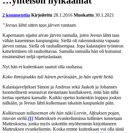
…yhteisön hylkäämät
2 kommenttia
Kirjoitettu
28.1.2016
Muokattu
30.1.2021
”Jeesus lähti sitten taas järven rantaan.
Kapernaum sijaitsi aivan järven rannalla, joten Jeesus lähti taas
vähän kauemmas kaupungista. Siellä oli rakennuksista vapaata
järven rantaa. Siellä oli rauhallisempaa. Jopa kalastajien työnteon
katseleminen oli rauhoittavaa. Samalla rannalla hän oli kutsunut
ensimmäiset neljä opetuslastaan.
Nyt hän ei kuitenkaan saanut olla rauhassa.
Koko ihmisjoukko tuli hänen perässään, ja hän opetti heitä.
Kalastajaveljekset Simon ja Andreas sekä Jaakob ja Johannes
luonnollisesti seurasivat mestariaan kuullakseen, mitä hän tällä
kertaa opettaisi kansalle. Kaikki opetus kuitenkin loppuu joskus
nälkään, ja Jeesus lähti kulkemaan takaisin kaupunkiin päin.
Kulkiessaan tulliaseman ohi hän näki Leevin, Alfeuksen pojan,
istuvan siellä.
[1]
Matteuksen evankeliumissa tullimies tunnetaan
Matteuksena, jonka myös uskottiin myöhemmin kirjoittaneen
Matteuksen evankeliumin. Koska emme kuitenkaan voi olla tästä