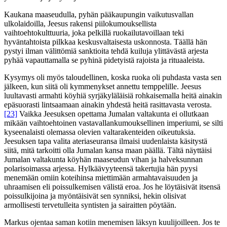
Kaukana maaseudulla, pyhän pääkaupungin vaikutusvallan
ulkolaidoilla, Jeesus rakensi piilokumouksellista
vaihtoehtokulttuuria, joka pelkillä ruokailutavoillaan teki
hyväntahtoista pilkkaa keskusvaltaisesta uskonnosta. Täällä hän
pystyi ilman välittömiä sanktioita tehdä kuiluja ylittävästä arjesta
pyhää vapauttamalla se pyhinä pidetyistä rajoista ja rituaaleista.
Kysymys oli myös taloudellinen, koska ruoka oli puhdasta vasta sen
jälkeen, kun siitä oli kymmenykset annettu temppelille. Jeesus
luultavasti armahti köyhiä syrjäkyläläisiä rohkaisemalla heitä ainakin
epäsuorasti lintsaamaan ainakin yhdestä heitä rasittavasta verosta.
[23]
Vaikka Jeesuksen opettama Jumalan valtakunta ei ollutkaan
mikään vaihtoehtoinen vastavallankumouksellinen imperiumi, se silti
kyseenalaisti olemassa olevien valtarakenteiden oikeutuksia.
Jeesuksen tapa valita ateriaseuransa ilmaisi uudenlaista käsitystä
siitä, mitä tarkoitti olla Jumalan kansa maan päällä. Tältä näyttäisi
Jumalan valtakunta köyhän maaseudun vihan ja halveksunnan
polarisoimassa arjessa. Hylkäävyyteensä takertujia hän pyysi
menemään omiin koteihinsa miettimään armahtavaisuuden ja
uhraamisen eli poissulkemisen välistä eroa. Jos he löytäisivät itsensä
poissulkijoina ja myöntäisivät sen synniksi, hekin olisivat
armollisesti tervetulleita syntisten ja sairaitten pöytään.
Markus ojentaa saman kotiin menemisen läksyn kuulijoilleen. Jos te