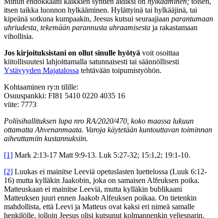
Minun ehdokkaani kaikkien syntien äidiksi on
hylkääminen;
toisen,
itsen taikka luonnon hylkääminen. Hylättyinä tai hylkääjinä, tai
kipeänä sotkuna kumpaakin, Jeesus kutsui seuraajiaan
parantumaan
uhriudesta, tekemään parannusta uhraamisesta
ja rakastamaan
vihollisia.
Jos kirjoituksistani on ollut sinulle hyötyä
voit osoittaa
kiitollisuutesi lahjoittamalla satunnaisesti tai säännöllisesti
Ystävyyden Majatalossa
tehtävään toipumistyöhön.
Kohtaaminen ry:n tilille:
Osuuspankki: FI81 5410 0220 4035 16
viite: 7773
Poliisihallituksen lupa nro RA/2020/470, koko maassa lukuun
ottamatta Ahvenanmaata. Varoja käytetään kuntouttavan toiminnan
aiheuttamiin kustannuksiin.
[1]
Mark 2:13-17 Matt 9:9-13. Luk 5:27-32; 15:1,2; 19:1-10.
[2]
Luukas ei mainitse Leeviä opetuslasten luettelossa (Luuk 6:12-
16) mutta kylläkin Jaakobin, joka on samaisen Alfeuksen poika.
Matteuskaan ei mainitse Leeviä, mutta kylläkin bublikaani
Matteuksen juuri ennen Jaakob Alfeuksen poikaa. On tietenkin
mahdollista, että Leevi ja Matteus ovat kaksi eri nimeä samalle
henkilölle, jolloin Jeesus olisi kutsunut kolmannenkin veljesparin,