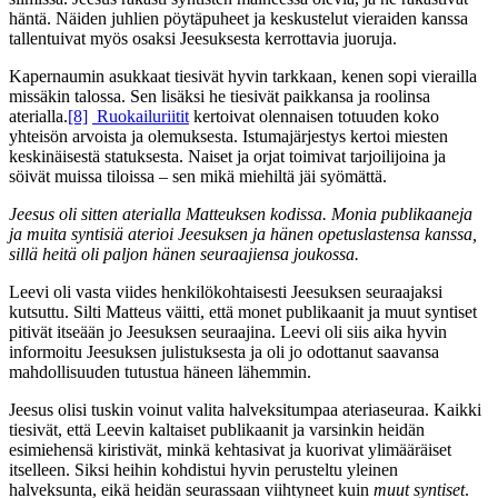
häntä. Näiden juhlien pöytäpuheet ja keskustelut vieraiden kanssa
tallentuivat myös osaksi Jeesuksesta kerrottavia juoruja.
Kapernaumin asukkaat tiesivät hyvin tarkkaan, kenen sopi vierailla
missäkin talossa. Sen lisäksi he tiesivät paikkansa ja roolinsa
aterialla.
[8]
Ruokailuriitit
kertoivat olennaisen totuuden koko
yhteisön arvoista ja olemuksesta. Istumajärjestys kertoi miesten
keskinäisestä statuksesta. Naiset ja orjat toimivat tarjoilijoina ja
söivät muissa tiloissa – sen mikä miehiltä jäi syömättä.
Jeesus oli sitten aterialla Matteuksen kodissa. Monia publikaaneja
ja muita syntisiä aterioi Jeesuksen ja hänen opetuslastensa kanssa,
sillä heitä oli paljon hänen seuraajiensa joukossa.
Leevi oli vasta viides henkilökohtaisesti Jeesuksen seuraajaksi
kutsuttu. Silti Matteus väitti, että monet publikaanit ja muut syntiset
pitivät itseään jo Jeesuksen seuraajina. Leevi oli siis aika hyvin
informoitu Jeesuksen julistuksesta ja oli jo odottanut saavansa
mahdollisuuden tutustua häneen lähemmin.
Jeesus olisi tuskin voinut valita halveksitumpaa ateriaseuraa. Kaikki
tiesivät, että Leevin kaltaiset publikaanit ja varsinkin heidän
esimiehensä kiristivät, minkä kehtasivat ja kuorivat ylimääräiset
itselleen. Siksi heihin kohdistui hyvin perusteltu yleinen
halveksunta, eikä heidän seurassaan viihtyneet kuin
muut syntiset
.