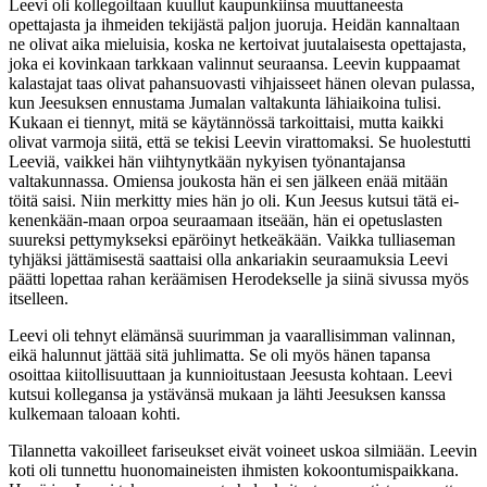
Leevi oli kollegoiltaan kuullut kaupunkiinsa muuttaneesta
opettajasta ja ihmeiden tekijästä paljon juoruja. Heidän kannaltaan
ne olivat aika mieluisia, koska ne kertoivat juutalaisesta opettajasta,
joka ei kovinkaan tarkkaan valinnut seuraansa. Leevin kuppaamat
kalastajat taas olivat pahansuovasti vihjaisseet hänen olevan pulassa,
kun Jeesuksen ennustama Jumalan valtakunta lähiaikoina tulisi.
Kukaan ei tiennyt, mitä se käytännössä tarkoittaisi, mutta kaikki
olivat varmoja siitä, että se tekisi Leevin virattomaksi. Se huolestutti
Leeviä, vaikkei hän viihtynytkään nykyisen työnantajansa
valtakunnassa. Omiensa joukosta hän ei sen jälkeen enää mitään
töitä saisi. Niin merkitty mies hän jo oli. Kun Jeesus kutsui tätä ei-
kenenkään-maan orpoa seuraamaan itseään, hän ei opetuslasten
suureksi pettymykseksi epäröinyt hetkeäkään. Vaikka tulliaseman
tyhjäksi jättämisestä saattaisi olla ankariakin seuraamuksia Leevi
päätti lopettaa rahan keräämisen Herodekselle ja siinä sivussa myös
itselleen.
Leevi oli tehnyt elämänsä suurimman ja vaarallisimman valinnan,
eikä halunnut jättää sitä juhlimatta. Se oli myös hänen tapansa
osoittaa kiitollisuuttaan ja kunnioitustaan Jeesusta kohtaan. Leevi
kutsui kollegansa ja ystävänsä mukaan ja lähti Jeesuksen kanssa
kulkemaan taloaan kohti.
Tilannetta vakoilleet fariseukset eivät voineet uskoa silmiään. Leevin
koti oli tunnettu huonomaineisten ihmisten kokoontumispaikkana.