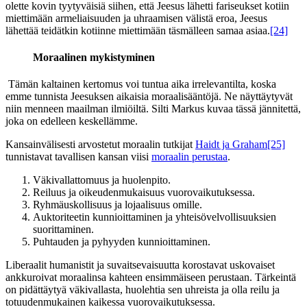
olette kovin tyytyväisiä siihen, että Jeesus lähetti fariseukset kotiin
miettimään armeliaisuuden ja uhraamisen välistä eroa, Jeesus
lähettää teidätkin kotiinne miettimään täsmälleen samaa asiaa.
[24]
Moraalinen mykistyminen
Tämän kaltainen kertomus voi tuntua aika irrelevantilta, koska
emme tunnista Jeesuksen aikaisia moraalisääntöjä. Ne näyttäytyvät
niin menneen maailman ilmiöiltä. Silti Markus kuvaa tässä jännitettä,
joka on edelleen keskellämme.
Kansainvälisesti arvostetut moraalin tutkijat
Haidt ja Graham
[25]
tunnistavat tavallisen kansan viisi
moraalin perustaa
.
Väkivallattomuus ja huolenpito.
Reiluus ja oikeudenmukaisuus vuorovaikutuksessa.
Ryhmäuskollisuus ja lojaalisuus omille.
Auktoriteetin kunnioittaminen ja yhteisövelvollisuuksien
suorittaminen.
Puhtauden ja pyhyyden kunnioittaminen.
Liberaalit humanistit ja suvaitsevaisuutta korostavat uskovaiset
ankkuroivat moraalinsa kahteen ensimmäiseen perustaan. Tärkeintä
on pidättäytyä väkivallasta, huolehtia sen uhreista ja olla reilu ja
totuudenmukainen kaikessa vuorovaikutuksessa.