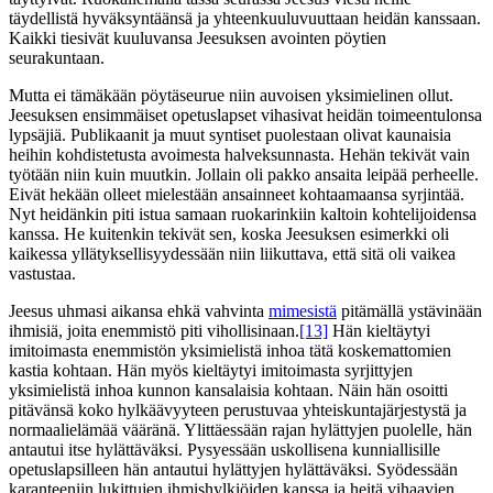
täydellistä hyväksyntäänsä ja yhteenkuuluvuuttaan heidän kanssaan.
Kaikki tiesivät kuuluvansa Jeesuksen avointen pöytien
seurakuntaan.
Mutta ei tämäkään pöytäseurue niin auvoisen yksimielinen ollut.
Jeesuksen ensimmäiset opetuslapset vihasivat heidän toimeentulonsa
lypsäjiä. Publikaanit ja muut syntiset puolestaan olivat kaunaisia
heihin kohdistetusta avoimesta halveksunnasta. Hehän tekivät vain
työtään niin kuin muutkin. Jollain oli pakko ansaita leipää perheelle.
Eivät hekään olleet mielestään ansainneet kohtaamaansa syrjintää.
Nyt heidänkin piti istua samaan ruokarinkiin kaltoin kohtelijoidensa
kanssa. He kuitenkin tekivät sen, koska Jeesuksen esimerkki oli
kaikessa yllätyksellisyydessään niin liikuttava, että sitä oli vaikea
vastustaa.
Jeesus uhmasi aikansa ehkä vahvinta
mimesistä
pitämällä ystävinään
ihmisiä, joita enemmistö piti vihollisinaan.
[13]
Hän kieltäytyi
imitoimasta enemmistön yksimielistä inhoa tätä koskemattomien
kastia kohtaan. Hän myös kieltäytyi imitoimasta syrjittyjen
yksimielistä inhoa kunnon kansalaisia kohtaan. Näin hän osoitti
pitävänsä koko hylkäävyyteen perustuvaa yhteiskuntajärjestystä ja
normaalielämää vääränä. Ylittäessään rajan hylättyjen puolelle, hän
antautui itse hylättäväksi. Pysyessään uskollisena kunniallisille
opetuslapsilleen hän antautui hylättyjen hylättäväksi. Syödessään
karanteeniin lukittujen ihmishylkiöiden kanssa ja heitä vihaavien