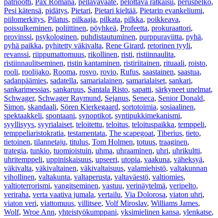
patriootti
,
Pax Romana
,
pellavavaate
,
pelottava ratkaisu
,
peruspelko
,
Pesi kätensä
,
pidätys
,
Pietari
,
Pietari kieltää
,
Pietarin evankeliumi
,
piilomerkitys
,
Pilatus
,
pilkaaja
,
pilkata
,
pilkka
,
poikkeava
,
poissulkeminen
,
poliittinen
,
pöyhkeä
,
Profeetta
,
prokuraattori
,
provinssi
,
psykologinen
,
puhdistautuminen
,
purppuraviitta
,
pyhä
,
pyhä paikka
,
pyhitetty väkivalta
,
Rene Girard
,
retorinen tyyli
,
revanssi
,
riippumattomuus
,
rikollinen
,
risti
,
ristiinnaulita
,
ristiinnaulitseminen
,
ristin kantaminen
,
ristiriitainen
,
rituaali
,
roisto
,
rooli
,
roolijako
,
Rooma
,
rosvo
,
rovio
,
Rufus
,
saastainen
,
saastua
,
sadanpäämies
,
sadatella
,
samarialainen
,
samarialaiset
,
sankari
,
sankarimessias
,
sankaruus
,
Santala Risto
,
sapatti
,
särkyneet unelmat
,
Schwager
,
Schwager Raymund
,
Sejanus
,
Seneca
,
Senior Donald
,
Simon
,
skandaali
,
Sören Kierkegaard
,
sortotoimia
,
sosiaalinen
,
spektaakkeli
,
spontaani
,
synoptikot
,
syntipukkimekanismi
,
syyllisyys
,
syyrialaiset
,
teloitettu
,
teloitus
,
teloituspaikka
,
temppeli
,
temppeliaristokratia
,
testamentata
,
The scapegoat
,
Tiberius
,
tieto
,
tietoinen
,
tilannetaju
,
titulus
,
Tom Holmen
,
totuus
,
traaginen
,
trategia
,
tunkio
,
tuomioistuin
,
uhma
,
uhraaminen
,
uhri
,
uhrikultti
,
uhritemppeli
,
uppiniskaisuus
,
upseeri
,
utopia
,
vaakuna
,
väheksyä
,
väkivalta
,
väkivaltainen
,
väkivaltaisuus
,
valamiehistö
,
valtakunnan
vihollinen
,
valtakunta
,
valtaperusta
,
valtaväestö
,
valtiomies
,
valtioterrorismi
,
vangitseminen
,
vastuu
,
verinäytelmä
,
veripelto
,
veriraha
,
verta vaativa jumala
,
vertailu
,
Via Dolorosa
,
viaton uhri
,
viaton veri
,
viattomuus
,
villitsee
,
Volf Miroslav
,
Williams James
,
Wolf
,
Wroe Ann
,
yhteistyökumppani
,
yksimielinen kansa
,
ylenkatse
,