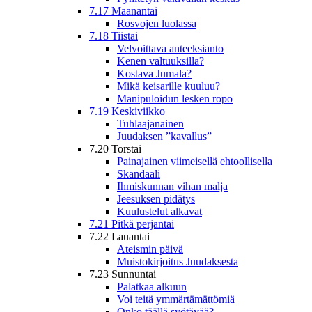
7.17 Maanantai
Rosvojen luolassa
7.18 Tiistai
Velvoittava anteeksianto
Kenen valtuuksilla?
Kostava Jumala?
Mikä keisarille kuuluu?
Manipuloidun lesken ropo
7.19 Keskiviikko
Tuhlaajanainen
Juudaksen ”kavallus”
7.20 Torstai
Painajainen viimeisellä ehtoollisella
Skandaali
Ihmiskunnan vihan malja
Jeesuksen pidätys
Kuulustelut alkavat
7.21 Pitkä perjantai
7.22 Lauantai
Ateismin päivä
Muistokirjoitus Juudaksesta
7.23 Sunnuntai
Palatkaa alkuun
Voi teitä ymmärtämättömiä
Onko täällä syötävää?