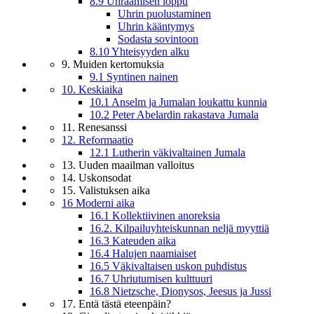
8.9 Uhraamisen loppu
Uhrin puolustaminen
Uhrin kääntymys
Sodasta sovintoon
8.10 Yhteisyyden alku
9. Muiden kertomuksia
9.1 Syntinen nainen
10. Keskiaika
10.1 Anselm ja Jumalan loukattu kunnia
10.2 Peter Abelardin rakastava Jumala
11. Renesanssi
12. Reformaatio
12.1 Lutherin väkivaltainen Jumala
13. Uuden maailman valloitus
14. Uskonsodat
15. Valistuksen aika
16 Moderni aika
16.1 Kollektiivinen anoreksia
16.2. Kilpailuyhteiskunnan neljä myyttiä
16.3 Kateuden aika
16.4 Halujen naamiaiset
16.5 Väkivaltaisen uskon puhdistus
16.7 Uhriutumisen kulttuuri
16.8 Nietzsche, Dionysos, Jeesus ja Jussi
17. Entä tästä eteenpäin?