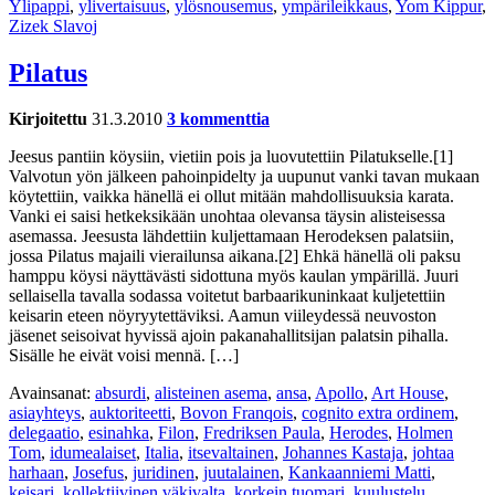
Ylipappi
,
ylivertaisuus
,
ylösnousemus
,
ympärileikkaus
,
Yom Kippur
,
Zizek Slavoj
Pilatus
Kirjoitettu
31.3.2010
3 kommenttia
Jeesus pantiin köysiin, vietiin pois ja luovutettiin Pilatukselle.[1]
Valvotun yön jälkeen pahoinpidelty ja uupunut vanki tavan mukaan
köytettiin, vaikka hänellä ei ollut mitään mahdollisuuksia karata.
Vanki ei saisi hetkeksikään unohtaa olevansa täysin alisteisessa
asemassa. Jeesusta lähdettiin kuljettamaan Herodeksen palatsiin,
jossa Pilatus majaili vierailunsa aikana.[2] Ehkä hänellä oli paksu
hamppu köysi näyttävästi sidottuna myös kaulan ympärillä. Juuri
sellaisella tavalla sodassa voitetut barbaarikuninkaat kuljetettiin
keisarin eteen nöyryytettäviksi. Aamun viileydessä neuvoston
jäsenet seisoivat hyvissä ajoin pakanahallitsijan palatsin pihalla.
Sisälle he eivät voisi mennä. […]
Avainsanat:
absurdi
,
alisteinen asema
,
ansa
,
Apollo
,
Art House
,
asiayhteys
,
auktoriteetti
,
Bovon Franqois
,
cognito extra ordinem
,
delegaatio
,
esinahka
,
Filon
,
Fredriksen Paula
,
Herodes
,
Holmen
Tom
,
idumealaiset
,
Italia
,
itsevaltainen
,
Johannes Kastaja
,
johtaa
harhaan
,
Josefus
,
juridinen
,
juutalainen
,
Kankaanniemi Matti
,
keisari
,
kollektiivinen väkivalta
,
korkein tuomari
,
kuulustelu
,