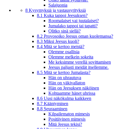
Salajuonia
8 Kysymyksiä ja vastausyrityksiä
8.1 Kuka tappoi Jeesuksen?
Roomalaiset vai juutalaiset?
Jumalako tappoi tai tapatti?
Olitko sinä siellä?
8.2 Provosoiko Jeesus oman kuolemansa?
8.3 Miksi Jeesus kuoli?
8.4 Mitä se kertoo meistä?
Olemme osallisia
Olemme melkein sokeita
Me keksimme verellä sovittamisen
Jeesus paljasti meidät itsellemme.
8.5 Mitä se kertoo Jumalasta?
Hän on uhrautuva
Hän on väkivallaton
Hän on Jeesuksen näköinen
Kohtaamme hänet uhrissa
8.6 Uusi näkökulma kaikkeen
8.7 Kääntyminen
8.8 Seuraaminen
Kilpailematon mimesis
Positiivinen mimesis
Mitä Jeesus tekisi?