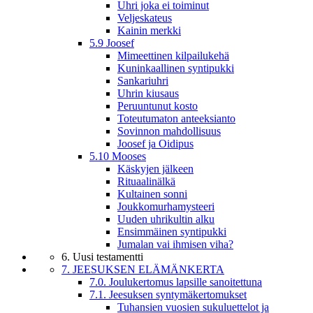
Uhri joka ei toiminut
Veljeskateus
Kainin merkki
5.9 Joosef
Mimeettinen kilpailukehä
Kuninkaallinen syntipukki
Sankariuhri
Uhrin kiusaus
Peruuntunut kosto
Toteutumaton anteeksianto
Sovinnon mahdollisuus
Joosef ja Oidipus
5.10 Mooses
Käskyjen jälkeen
Rituaalinälkä
Kultainen sonni
Joukkomurhamysteeri
Uuden uhrikultin alku
Ensimmäinen syntipukki
Jumalan vai ihmisen viha?
6. Uusi testamentti
7. JEESUKSEN ELÄMÄNKERTA
7.0. Joulukertomus lapsille sanoitettuna
7.1. Jeesuksen syntymäkertomukset
Tuhansien vuosien sukuluettelot ja