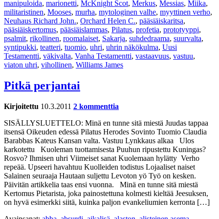
manipuloida
,
marionetti
,
McKnight Scot
,
Merkus
,
Messias
,
Miika
,
militaristinen
,
Mooses
,
murha
,
mytologinen valhe
,
myyttinen verho
,
Neuhaus Richard John.
,
Orchard Helen C.
,
pääsiäiskaritsa
,
pääsiäiskertomus
,
pääsiäislammas
,
Pilatus
,
profetia
,
prototyyppi
,
psalmit
,
rikollinen
,
roomalaiset
,
Sakarja
,
suhdedraama
,
suurvalta
,
syntipukki
,
teatteri
,
tuomio
,
uhri
,
uhrin näkökulma
,
Uusi
Testamentti
,
väkivalta
,
Vanha Testamentti
,
vastaavuus
,
vastuu
,
viaton uhri
,
vihollinen
,
Williams James
Pitkä perjantai
Kirjoitettu
10.3.2011
2 kommenttia
SISÄLLYSLUETTELO: Minä en tunne sitä miestä Juudas tappaa
itsensä Oikeuden edessä Pilatus Herodes Sovinto Tuomio Claudia
Barabbas Kateus Kansan valta. Vastuu Lynkkaus alkaa Ulos
karkotettu Kuoleman tuottamisesta Puuhun ripustettu Kuningas?
Rosvo? Ihmisen uhri Viimeiset sanat Kuolemaan hylätty Verho
repeää. Upseeri havahtuu Kuolleiden todistus Lojaaliset naiset
Salainen seuraaja Hautaan suljettu Levoton yö Työ on kesken.
Päivitän artikkelia taas ensi vuonna. Minä en tunne sitä miestä
Kertomus Pietarista, joka painostettuna kolmesti kieltää Jeesuksen,
on hyvä esimerkki siitä, kuinka paljon evankeliumien kerronta […]
Avainsanat:
abba
,
absurdi
,
aikalisä
,
alaston
,
alisteinen asema
,