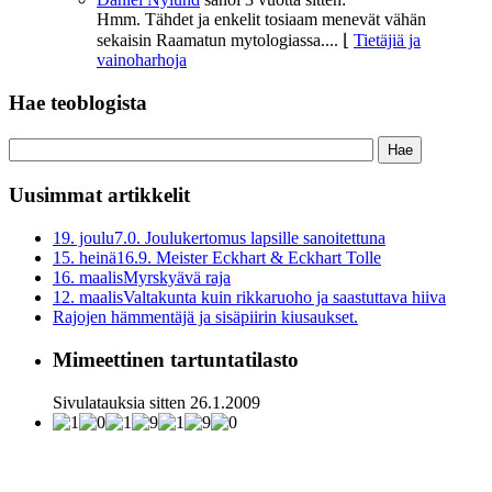
Hmm. Tähdet ja enkelit tosiaam menevät vähän
sekaisin Raamatun mytologiassa....
⌊
Tietäjiä ja
vainoharhoja
Hae teoblogista
Uusimmat artikkelit
19. joulu
7.0. Joulukertomus lapsille sanoitettuna
15. heinä
16.9. Meister Eckhart & Eckhart Tolle
16. maalis
Myrskyävä raja
12. maalis
Valtakunta kuin rikkaruoho ja saastuttava hiiva
Rajojen hämmentäjä ja sisäpiirin kiusaukset.
Mimeettinen tartuntatilasto
Sivulatauksia sitten 26.1.2009