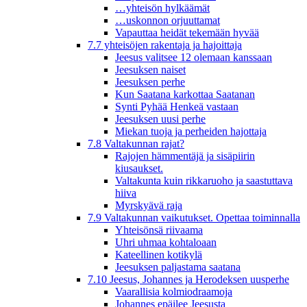
…yhteisön hylkäämät
…uskonnon orjuuttamat
Vapauttaa heidät tekemään hyvää
7.7 yhteisöjen rakentaja ja hajoittaja
Jeesus valitsee 12 olemaan kanssaan
Jeesuksen naiset
Jeesuksen perhe
Kun Saatana karkottaa Saatanan
Synti Pyhää Henkeä vastaan
Jeesuksen uusi perhe
Miekan tuoja ja perheiden hajottaja
7.8 Valtakunnan rajat?
Rajojen hämmentäjä ja sisäpiirin
kiusaukset.
Valtakunta kuin rikkaruoho ja saastuttava
hiiva
Myrskyävä raja
7.9 Valtakunnan vaikutukset. Opettaa toiminnalla
Yhteisönsä riivaama
Uhri uhmaa kohtaloaan
Kateellinen kotikylä
Jeesuksen paljastama saatana
7.10 Jeesus, Johannes ja Herodeksen uusperhe
Vaarallisia kolmiodraamoja
Johannes epäilee Jeesusta