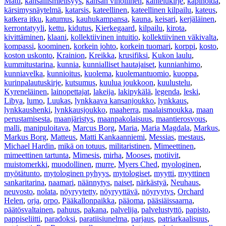
Matti
,
kansallismielisyys
,
kansan vihollinen
,
kantelukirje
,
kapinoida
,
kärsimysnäytelmä
,
katarsis
,
kateellinen
,
kateellinen kilpailu
,
kateus
,
katkera itku
,
katumus
,
kauhukampansa
,
kauna
,
keisari
,
kerjäläinen
,
kerrontatyyli
,
kettu
,
kidutus
,
Kierkegaard
,
kilpailu
,
kirota
,
kivittäminen
,
klaani
,
kollektiivinen intuitio
,
kollektiivinen väkivalta
,
kompassi
,
koominen
,
korkein johto
,
korkein tuomari
,
korppi
,
kosto
,
koston uskonto
,
Krainion
,
Kreikka
,
krusifiksi
,
Kukon laulu
,
kummitustarina
,
kunnia
,
kunnialliset hautajaiset
,
kunnianhimo
,
kunniavelka
,
kunnioitus
,
kuolema
,
kuolemantuomio
,
kuoppa
,
kurinpalautuskirje
,
kutsumus
,
kuulua joukkoon
,
kuulustelu
,
Kyreneläinen
,
lainopettajat
,
lakeija
,
lakipykälä
,
legenda
,
leski
,
Libya
,
lumo
,
Luukas
,
lynkkaava kansanjoukko
,
lynkkaus
,
lynkkaushenki
,
lynkkausjoukko
,
maaherra
,
maalaismoukka
,
maan
perustamisesta
,
maanjäristys
,
maanpakolaisuus
,
maantierosvous
,
malli
,
manipuloitava
,
Marcus Borg
,
Maria
,
Maria Magdala
,
Markus
,
Markus Borg
,
Matteus
,
Matti Kankaanniemi
,
Messias
,
mestaus
,
Michael Hardin
,
mikä on totuus
,
militaristinen
,
Mimeettinen
,
mimeettinen tartunta
,
Mimesis
,
mirha
,
Mooses
,
motiivit
,
muistomerkki
,
muodollinen
,
murre
,
Myers Ched
,
myologinen
,
myötätunto
,
mytologinen pyhyys
,
mytologiset
,
myytti
,
myyttinen
sankaritarina
,
naamari
,
näännytys
,
naiset
,
närkästyä
,
Neuhaus
,
neuvosto
,
nolata
,
nöyryytetty
,
nöyryyttävä
,
nöyryytys
,
Orchard
Helen
,
orja
,
orpo
,
Pääkallonpaikka
,
pääoma
,
pääsiäissaarna
,
päätösvaltainen
,
pahuus
,
pakana
,
palvelija
,
palvelustyttö
,
papisto
,
pappiseliitti
,
paradoksi
,
paratiisiunelma
,
parjaus
,
patriarkaalisuus
,