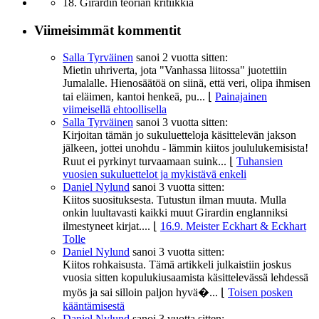
18. Girardin teorian kritiikkiä
Viimeisimmät kommentit
Salla Tyrväinen
sanoi
2 vuotta sitten:
Mietin uhriverta, jota "Vanhassa liitossa" juotettiin
Jumalalle. Hienosäätöä on siinä, että veri, olipa ihmisen
tai eläimen, kantoi henkeä, pu...
⌊
Painajainen
viimeisellä ehtoollisella
Salla Tyrväinen
sanoi
3 vuotta sitten:
Kirjoitan tämän jo sukuluetteloja käsittelevän jakson
jälkeen, jottei unohdu - lämmin kiitos joululukemisista!
Ruut ei pyrkinyt turvaamaan suink...
⌊
Tuhansien
vuosien sukuluettelot ja mykistävä enkeli
Daniel Nylund
sanoi
3 vuotta sitten:
Kiitos suosituksesta. Tutustun ilman muuta. Mulla
onkin luultavasti kaikki muut Girardin englanniksi
ilmestyneet kirjat....
⌊
16.9. Meister Eckhart & Eckhart
Tolle
Daniel Nylund
sanoi
3 vuotta sitten:
Kiitos rohkaisusta. Tämä artikkeli julkaistiin joskus
vuosia sitten kopulukiusaamista käsittelevässä lehdessä
myös ja sai silloin paljon hyvä�...
⌊
Toisen posken
kääntämisestä
Daniel Nylund
sanoi
3 vuotta sitten: