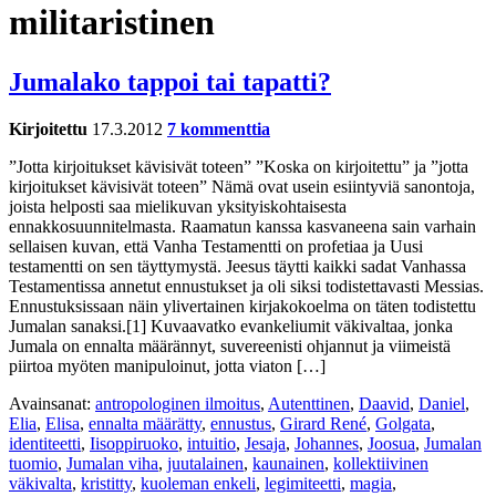
militaristinen
Jumalako tappoi tai tapatti?
Kirjoitettu
17.3.2012
7 kommenttia
”Jotta kirjoitukset kävisivät toteen” ”Koska on kirjoitettu” ja ”jotta
kirjoitukset kävisivät toteen” Nämä ovat usein esiintyviä sanontoja,
joista helposti saa mielikuvan yksityiskohtaisesta
ennakkosuunnitelmasta. Raamatun kanssa kasvaneena sain varhain
sellaisen kuvan, että Vanha Testamentti on profetiaa ja Uusi
testamentti on sen täyttymystä. Jeesus täytti kaikki sadat Vanhassa
Testamentissa annetut ennustukset ja oli siksi todistettavasti Messias.
Ennustuksissaan näin ylivertainen kirjakokoelma on täten todistettu
Jumalan sanaksi.[1] Kuvaavatko evankeliumit väkivaltaa, jonka
Jumala on ennalta määrännyt, suvereenisti ohjannut ja viimeistä
piirtoa myöten manipuloinut, jotta viaton […]
Avainsanat:
antropologinen ilmoitus
,
Autenttinen
,
Daavid
,
Daniel
,
Elia
,
Elisa
,
ennalta määrätty
,
ennustus
,
Girard René
,
Golgata
,
identiteetti
,
Iisoppiruoko
,
intuitio
,
Jesaja
,
Johannes
,
Joosua
,
Jumalan
tuomio
,
Jumalan viha
,
juutalainen
,
kaunainen
,
kollektiivinen
väkivalta
,
kristitty
,
kuoleman enkeli
,
legimiteetti
,
magia
,