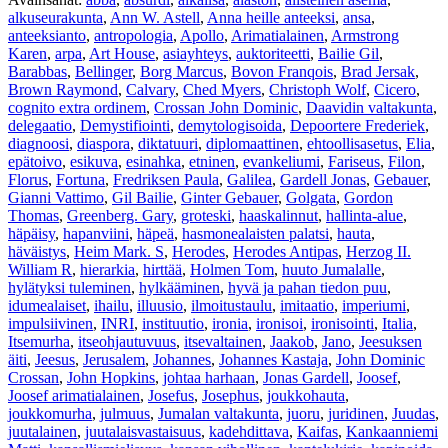
alkuseurakunta
,
Ann W. Astell
,
Anna heille anteeksi
,
ansa
,
anteeksianto
,
antropologia
,
Apollo
,
Arimatialainen
,
Armstrong
Karen
,
arpa
,
Art House
,
asiayhteys
,
auktoriteetti
,
Bailie Gil
,
Barabbas
,
Bellinger
,
Borg Marcus
,
Bovon Franqois
,
Brad Jersak
,
Brown Raymond
,
Calvary
,
Ched Myers
,
Christoph Wolf
,
Cicero
,
cognito extra ordinem
,
Crossan John Dominic
,
Daavidin valtakunta
,
delegaatio
,
Demystifiointi
,
demytologisoida
,
Depoortere Frederiek
,
diagnoosi
,
diaspora
,
diktatuuri
,
diplomaattinen
,
ehtoollisasetus
,
Elia
,
epätoivo
,
esikuva
,
esinahka
,
etninen
,
evankeliumi
,
Fariseus
,
Filon
,
Florus
,
Fortuna
,
Fredriksen Paula
,
Galilea
,
Gardell Jonas
,
Gebauer
,
Gianni Vattimo
,
Gil Bailie
,
Ginter Gebauer
,
Golgata
,
Gordon
Thomas
,
Greenberg. Gary
,
groteski
,
haaskalinnut
,
hallinta-alue
,
häpäisy
,
hapanviini
,
häpeä
,
hasmonealaisten palatsi
,
hauta
,
häväistys
,
Heim Mark. S
,
Herodes
,
Herodes Antipas
,
Herzog II.
William R
,
hierarkia
,
hirttää
,
Holmen Tom
,
huuto Jumalalle
,
hylätyksi tuleminen
,
hylkääminen
,
hyvä ja pahan tiedon puu
,
idumealaiset
,
ihailu
,
illuusio
,
ilmoitustaulu
,
imitaatio
,
imperiumi
,
impulsiivinen
,
INRI
,
instituutio
,
ironia
,
ironisoi
,
ironisointi
,
Italia
,
Itsemurha
,
itseohjautuvuus
,
itsevaltainen
,
Jaakob
,
Jano
,
Jeesuksen
äiti
,
Jeesus
,
Jerusalem
,
Johannes
,
Johannes Kastaja
,
John Dominic
Crossan
,
John Hopkins
,
johtaa harhaan
,
Jonas Gardell
,
Joosef
,
Joosef arimatialainen
,
Josefus
,
Josephus
,
joukkohauta
,
joukkomurha
,
julmuus
,
Jumalan valtakunta
,
juoru
,
juridinen
,
Juudas
,
juutalainen
,
juutalaisvastaisuus
,
kadehdittava
,
Kaifas
,
Kankaanniemi