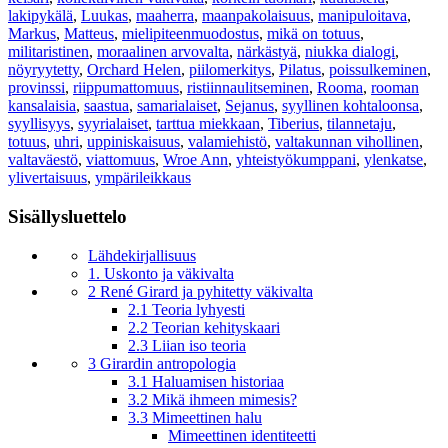
lakipykälä
,
Luukas
,
maaherra
,
maanpakolaisuus
,
manipuloitava
,
Markus
,
Matteus
,
mielipiteenmuodostus
,
mikä on totuus
,
militaristinen
,
moraalinen arvovalta
,
närkästyä
,
niukka dialogi
,
nöyryytetty
,
Orchard Helen
,
piilomerkitys
,
Pilatus
,
poissulkeminen
,
provinssi
,
riippumattomuus
,
ristiinnaulitseminen
,
Rooma
,
rooman
kansalaisia
,
saastua
,
samarialaiset
,
Sejanus
,
syyllinen kohtaloonsa
,
syyllisyys
,
syyrialaiset
,
tarttua miekkaan
,
Tiberius
,
tilannetaju
,
totuus
,
uhri
,
uppiniskaisuus
,
valamiehistö
,
valtakunnan vihollinen
,
valtaväestö
,
viattomuus
,
Wroe Ann
,
yhteistyökumppani
,
ylenkatse
,
ylivertaisuus
,
ympärileikkaus
Sisällysluettelo
Lähdekirjallisuus
1. Uskonto ja väkivalta
2 René Girard ja pyhitetty väkivalta
2.1 Teoria lyhyesti
2.2 Teorian kehityskaari
2.3 Liian iso teoria
3 Girardin antropologia
3.1 Haluamisen historiaa
3.2 Mikä ihmeen mimesis?
3.3 Mimeettinen halu
Mimeettinen identiteetti