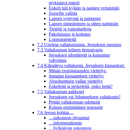
mykistävä enkeli
Enkeli tuli kylään ja naisten vertaistuki
Joosefin valinta
Lapsen syntymä ja paimenet
Lapsen nimeäminen ja sitten naimisiin
Tietäjiä ja vainoharhoja
Pakolaisuus ja kotiutus
Loppumietteitä
7.2 Unelma valtakunnasta. Jeesuksen nuoruus
7.3 Valtakunnan tulinen tienraivaaja
Jeesuksen identiteetti ja kutsumus
vahvistuu
7.4 Kilpaileva valtakunta. Jeesuksen kiusaukset.
Minän ensisijaisuuden viettelys.
Jumalan kiusaamisen viettelys
Absoluuttisen vallan viettelys
Enkeleitä ja perkeleitä, onko heitä?
7.5 Valtakunnan aakkoset
Jeesuksen vai Johanneksen valtakunta?
Pettää valtakunnan odottajat
Kutsuu ensimmäiset seuraajat
7.6 Jeesus kohtaa…
…uskonnon riivaamat
…inhomoralismin
…hylkäävän uskonnon