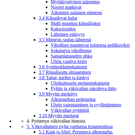
Myötäsyntyinen taipumus
Nuoret matkivat
Aikuisten salainen mimesis
3.4 Kilpailevat halut
Malli muuttuu kilpailijaksi
Kaksoissidos
Läheinen etäisyys
3.5 Mimesis sodan lähteenä
Viholliset muuttuvat toistensa peilikuviksi
Sokaiseva vihollisuus
Samanlaisuuden uhka
Uhria vaativa kriisi
3.6 Syntipukkimekanismi
3.7 Ritualisoitu uhraaminen
3.8 Tabut, kiellot ja käskyt
Uhrikultuurin perinnönkantajat
Pyhän ja väkivallan rakoileva liitto
3.9 Myytin merkitys
Alkumurhan peitetarina
Uhrin vaientaminen ja syyllistäminen
Väkivallan pyhittäjä
3.10 Myytin murtajat
4. Pyhitetyn väkivallan historia
5. Väkivaltainen pyhä vanhassa testamentissa
5.1 Kain ja Abel. Perustava alkumurha.