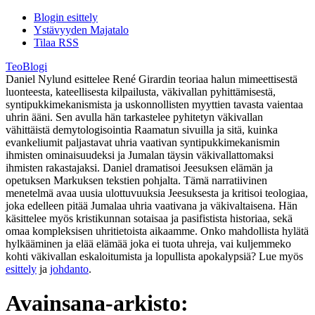
Blogin esittely
Ystävyyden Majatalo
Tilaa RSS
TeoBlogi
Daniel Nylund esittelee René Girardin teoriaa halun mimeettisestä
luonteesta, kateellisesta kilpailusta, väkivallan pyhittämisestä,
syntipukkimekanismista ja uskonnollisten myyttien tavasta vaientaa
uhrin ääni. Sen avulla hän tarkastelee pyhitetyn väkivallan
vähittäistä demytologisointia Raamatun sivuilla ja sitä, kuinka
evankeliumit paljastavat uhria vaativan syntipukkimekanismin
ihmisten ominaisuudeksi ja Jumalan täysin väkivallattomaksi
ihmisten rakastajaksi. Daniel dramatisoi Jeesuksen elämän ja
opetuksen Markuksen tekstien pohjalta. Tämä narratiivinen
menetelmä avaa uusia ulottuvuuksia Jeesuksesta ja kritisoi teologiaa,
joka edelleen pitää Jumalaa uhria vaativana ja väkivaltaisena. Hän
käsittelee myös kristikunnan sotaisaa ja pasifistista historiaa, sekä
omaa kompleksisen uhritietoista aikaamme. Onko mahdollista hylätä
hylkääminen ja elää elämää joka ei tuota uhreja, vai kuljemmeko
kohti väkivallan eskaloitumista ja lopullista apokalypsiä? Lue myös
esittely
ja
johdanto
.
Avainsana-arkisto: