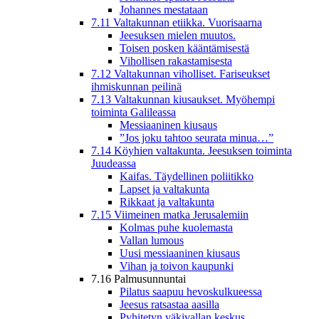
Johannes mestataan
7.11 Valtakunnan etiikka. Vuorisaarna
Jeesuksen mielen muutos.
Toisen posken kääntämisestä
Vihollisen rakastamisesta
7.12 Valtakunnan viholliset. Fariseukset
ihmiskunnan peilinä
7.13 Valtakunnan kiusaukset. Myöhempi
toiminta Galileassa
Messiaaninen kiusaus
”Jos joku tahtoo seurata minua…”
7.14 Köyhien valtakunta. Jeesuksen toiminta
Juudeassa
Kaifas. Täydellinen poliitikko
Lapset ja valtakunta
Rikkaat ja valtakunta
7.15 Viimeinen matka Jerusalemiin
Kolmas puhe kuolemasta
Vallan lumous
Uusi messiaaninen kiusaus
Vihan ja toivon kaupunki
7.16 Palmusunnuntai
Pilatus saapuu hevoskulkueessa
Jeesus ratsastaa aasilla
Pyhitetyn väkivallan keskus