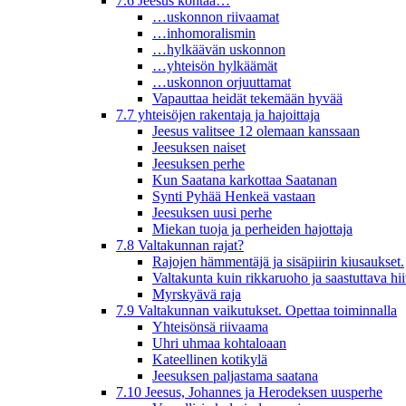
7.6 Jeesus kohtaa…
…uskonnon riivaamat
…inhomoralismin
…hylkäävän uskonnon
…yhteisön hylkäämät
…uskonnon orjuuttamat
Vapauttaa heidät tekemään hyvää
7.7 yhteisöjen rakentaja ja hajoittaja
Jeesus valitsee 12 olemaan kanssaan
Jeesuksen naiset
Jeesuksen perhe
Kun Saatana karkottaa Saatanan
Synti Pyhää Henkeä vastaan
Jeesuksen uusi perhe
Miekan tuoja ja perheiden hajottaja
7.8 Valtakunnan rajat?
Rajojen hämmentäjä ja sisäpiirin kiusaukset.
Valtakunta kuin rikkaruoho ja saastuttava hi
Myrskyävä raja
7.9 Valtakunnan vaikutukset. Opettaa toiminnalla
Yhteisönsä riivaama
Uhri uhmaa kohtaloaan
Kateellinen kotikylä
Jeesuksen paljastama saatana
7.10 Jeesus, Johannes ja Herodeksen uusperhe