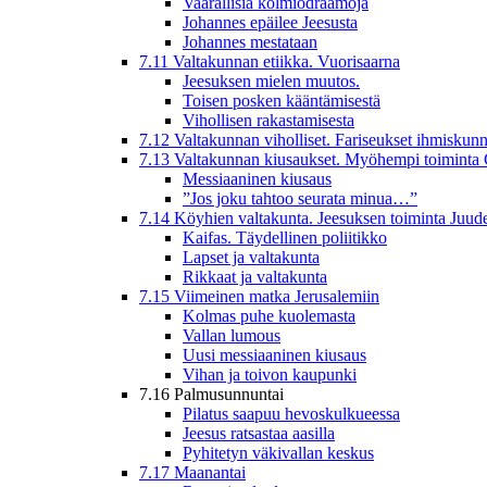
Vaarallisia kolmiodraamoja
Johannes epäilee Jeesusta
Johannes mestataan
7.11 Valtakunnan etiikka. Vuorisaarna
Jeesuksen mielen muutos.
Toisen posken kääntämisestä
Vihollisen rakastamisesta
7.12 Valtakunnan viholliset. Fariseukset ihmiskunn
7.13 Valtakunnan kiusaukset. Myöhempi toiminta 
Messiaaninen kiusaus
”Jos joku tahtoo seurata minua…”
7.14 Köyhien valtakunta. Jeesuksen toiminta Juud
Kaifas. Täydellinen poliitikko
Lapset ja valtakunta
Rikkaat ja valtakunta
7.15 Viimeinen matka Jerusalemiin
Kolmas puhe kuolemasta
Vallan lumous
Uusi messiaaninen kiusaus
Vihan ja toivon kaupunki
7.16 Palmusunnuntai
Pilatus saapuu hevoskulkueessa
Jeesus ratsastaa aasilla
Pyhitetyn väkivallan keskus
7.17 Maanantai