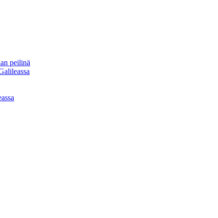
an peilinä
Galileassa
eassa