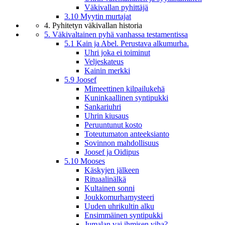
Väkivallan pyhittäjä
3.10 Myytin murtajat
4. Pyhitetyn väkivallan historia
5. Väkivaltainen pyhä vanhassa testamentissa
5.1 Kain ja Abel. Perustava alkumurha.
Uhri joka ei toiminut
Veljeskateus
Kainin merkki
5.9 Joosef
Mimeettinen kilpailukehä
Kuninkaallinen syntipukki
Sankariuhri
Uhrin kiusaus
Peruuntunut kosto
Toteutumaton anteeksianto
Sovinnon mahdollisuus
Joosef ja Oidipus
5.10 Mooses
Käskyjen jälkeen
Rituaalinälkä
Kultainen sonni
Joukkomurhamysteeri
Uuden uhrikultin alku
Ensimmäinen syntipukki
Jumalan vai ihmisen viha?