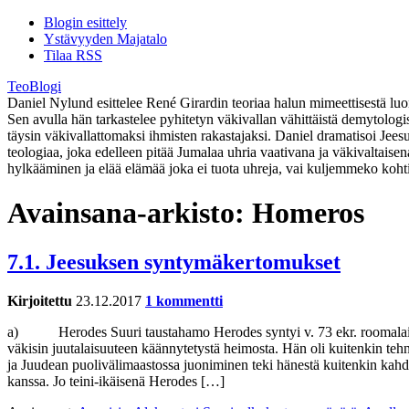
Blogin esittely
Ystävyyden Majatalo
Tilaa RSS
TeoBlogi
Daniel Nylund esittelee René Girardin teoriaa halun mimeettisestä luont
Sen avulla hän tarkastelee pyhitetyn väkivallan vähittäistä demytolog
täysin väkivallattomaksi ihmisten rakastajaksi. Daniel dramatisoi Jee
teologiaa, joka edelleen pitää Jumalaa uhria vaativana ja väkivaltaise
hylkääminen ja elää elämää joka ei tuota uhreja, vai kuljemmeko koht
Avainsana-arkisto:
Homeros
7.1. Jeesuksen syntymäkertomukset
Kirjoitettu
23.12.2017
1 kommentti
a) Herodes Suuri taustahamo Herodes syntyi v. 73 ekr. roomalainen k
väkisin juutalaisuuteen käännytetystä heimosta. Hän oli kuitenkin tehn
ja Juudean puolivälimaastossa juoniminen teki hänestä kuitenkin kahden 
kanssa. Jo teini-ikäisenä Herodes […]