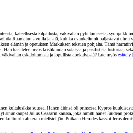
eesta, kateellisesta kilpailusta, väkivallan pyhittämisestä, syntipukkim
isointia Raamatun sivuilla ja sitä, kuinka evankeliumit paljastavat uhr
suksen elämän ja opetuksen Markuksen tekstien pohjalta. Tämä narratiivi
na. Hän käsittelee myös kristikunnan sotaisaa ja pasifistista historiaa,
i väkivallan eskaloitumista ja lopullista apokalypsiä? Lue myös
esittely
ultalusikka suussa. Hänen äitinsä oli prinsessa Kypros kuuluisasta P
yt sinunkaupat Julius Ceasarin kanssa, joka nimitti hänet Juudean proku
kulttuurin ahkeran mielistelijän. Poikana Herodes kasvoi Jerusalemissa j