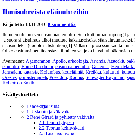
Ihmisuhreista eläinuhreihin
Kirjoitettu
18.11.2010
0 kommenttia
Ihminen oli ihmisen ensimmäinen uhri. Siitä kulttuuriantropologit ja a
ja suora sijaisuhraus alkoi muuttua kaksitasoiseksi sijaisuhraamiseksi. 
sijaisuudeksi (double substitution)[1] Millaisen prosessin kautta ihmisu
Oliko ensimmäinen tiedostava ihminen se, joka havahtui näkemään uhr
Avainsanat:
Agamemnon
,
Apollo
,
arkeologia
,
Artemis
,
Atsteekit
,
bakk
eläinuhri
,
Emile Durkheim
,
ensimmäinen uhri
,
Gehenna
,
Heim Mark.
Jerusalem
,
katarsis
,
Kolumbus
,
kotieläimiä
,
Kreikka
,
kulttuuri
,
kulttuu
Orestes
,
porrastemppeli
,
Poseidon
,
Rooma
,
Schwager Raymund
,
sija
Robertson Smith
Sisällysluettelo
Lähdekirjallisuus
1. Uskonto ja väkivalta
2 René Girard ja pyhitetty väkivalta
2.1 Teoria lyhyesti
2.2 Teorian kehityskaari
2.3 Liian iso teoria