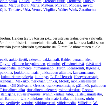
vidin poika
,
Galilea
,
Girard
,
Herodes Suuri
,
Homeros
,
Horsley
magi
,
Marcus Borg
,
Maria
,
Matteus
,
Miryam
,
Mooses
,
myytti
,
etäjät
,
Tiridates
,
Uria
,
Venus
,
Virgilius
,
Walter Wink
,
Zarathustra
luotiin. Heidän täytyy toistaa joku perustavaa laatua oleva väkivalta
riuhri on historian tunnetuin rituaali. Maailman kaikissa kolkissa on
tetään jotain yhteisön syntytarinasta. Girardille uhraaminen ei ole
eekit
,
auktoriteetti
,
azteekit
,
bakkanaali
,
Balder
,
banaali
,
Ben-
,
Egypti
,
eläinten kesyttäminen
,
eläinuhri
,
elämäntehtävä
,
elävä uhri
,
omeopatia
,
Homeros
,
humanisaatio
,
Huron
,
Idealisointi
,
Ifigeneia
,
ipukkina
,
joukkomurhaaia
,
julkisuuden alttarille
,
kaavamaisuus
,
,
kulttuuriantropologia
,
kuningas
,
L. De Heusch
,
lähetyssaarnaaja
,
kandaali
,
Meksiko
,
merkitään uhriksi
,
Molok
,
monikansallisten
ttomat
,
Olli Sinivaara
,
Orestes
,
osakkeenomistajat
,
päälliköt
,
pahuuden
,
Rituaalinen aika
,
rituaalinen kalenteri
,
rokotuskeskus
,
Rooma
,
,
statusjana
,
suvaistevaisuus
,
synnin kantaja
,
tabu
,
Taistelusimulaatio
,
uhrikulttuuri
,
Uhrikuninkuus
,
uhrimateriaalia
,
uhrimeno
,
uhrin
set
,
verilöyly
,
veriuhri
,
vihkimysriitti
,
viihdemedia
,
Villieläin
,
W.