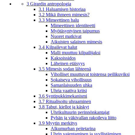
3 Girardin antropologia
3.1 Haluamisen historiaa
3.2 Mikä ihmeen mimesis?
3.3 Mimeettinen halu
Mimeettinen identiteetti
Myötäsyntyinen taipumus
Nuoret matkivat
Aikuisten salainen mimesis
3.4 Kilpailevat halut
Malli muuttuu kilpailijaksi
Kaksoissidos
Läheinen etäisyys
3.5 Mimesis sodan lähteenä
Viholliset muuttuvat toistensa peilikuviksi
Sokaiseva vihollisuus
Samanlaisuuden uhka
Uhria vaativa kriisi
3.6 Syntipukkimekanismi
3.7 Ritualisoitu uhraaminen
3.8 Tabut, kiellot ja käskyt
Uhrikultuurin perinnönkantajat
Pyhän ja väkivallan rakoileva liitto
3.9 Myytin merkitys
Alkumurhan peitetarina
Uhrin vaientaminen ja syyllistäminen