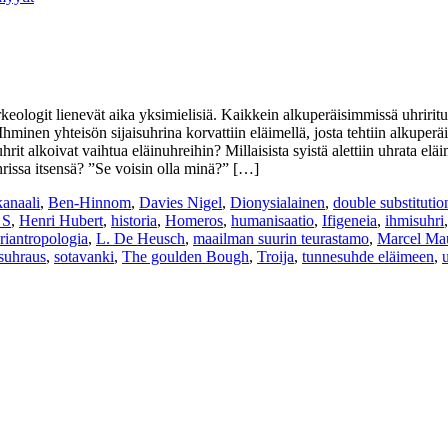
rkeologit lienevät aika yksimielisiä. Kaikkein alkuperäisimmissä uhriritu
Ihminen yhteisön sijaisuhrina korvattiin eläimellä, josta tehtiin alkuper
hrit alkoivat vaihtua eläinuhreihin? Millaisista syistä alettiin uhrata el
issa itsensä? ”Se voisin olla minä?” […]
anaali
,
Ben-Hinnom
,
Davies Nigel
,
Dionysialainen
,
double substitutio
 S
,
Henri Hubert
,
historia
,
Homeros
,
humanisaatio
,
Ifigeneia
,
ihmisuhri
riantropologia
,
L. De Heusch
,
maailman suurin teurastamo
,
Marcel Ma
isuhraus
,
sotavanki
,
The goulden Bough
,
Troija
,
tunnesuhde eläimeen
,
u