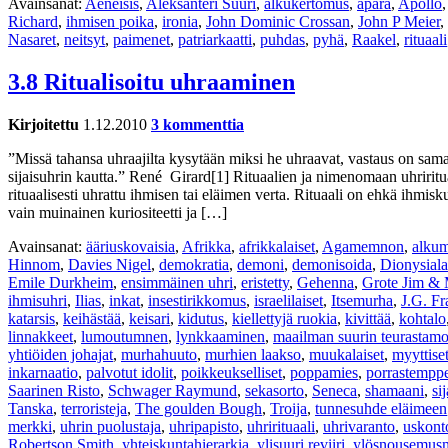
Avainsanat:
Aeneisis
,
Aleksanteri Suuri
,
alkukertomus
,
äpärä
,
Apollo
Richard
,
ihmisen poika
,
ironia
,
John Dominic Crossan
,
John P Meier
,
Nasaret
,
neitsyt
,
paimenet
,
patriarkaatti
,
puhdas
,
pyhä
,
Raakel
,
rituaali
3.8 Ritualisoitu uhraaminen
Kirjoitettu
1.12.2010
3 kommenttia
”Missä tahansa uhraajilta kysytään miksi he uhraavat, vastaus on sama.
sijaisuhrin kautta.” René Girard[1] Rituaalien ja nimenomaan uhriritua
rituaalisesti uhrattu ihmisen tai eläimen verta. Rituaali on ehkä ihmi
vain muinainen kuriositeetti ja […]
Avainsanat:
ääriuskovaisia
,
Afrikka
,
afrikkalaiset
,
Agamemnon
,
alkum
Hinnom
,
Davies Nigel
,
demokratia
,
demoni
,
demonisoida
,
Dionysiala
Emile Durkheim
,
ensimmäinen uhri
,
eristetty
,
Gehenna
,
Grote Jim &
ihmisuhri
,
Ilias
,
inkat
,
insestirikkomus
,
israelilaiset
,
Itsemurha
,
J.G. Fr
katarsis
,
keihästää
,
keisari
,
kidutus
,
kiellettyjä ruokia
,
kivittää
,
kohtalo
linnakkeet
,
lumoutumnen
,
lynkkaaminen
,
maailman suurin teurastam
yhtiöiden johajat
,
murhahuuto
,
murhien laakso
,
muukalaiset
,
myyttiset
inkarnaatio
,
palvotut idolit
,
poikkeukselliset
,
poppamies
,
porrastemppe
Saarinen Risto
,
Schwager Raymund
,
sekasorto
,
Seneca
,
shamaani
,
si
Tanska
,
terroristeja
,
The goulden Bough
,
Troija
,
tunnesuhde eläimeen
merkki
,
uhrin puolustaja
,
uhripapisto
,
uhrirituaali
,
uhrivaranto
,
uskont
Robertson Smith
,
yhteiskuntahierarkia
,
ylisuuri reviiri
,
ylösnousemusm