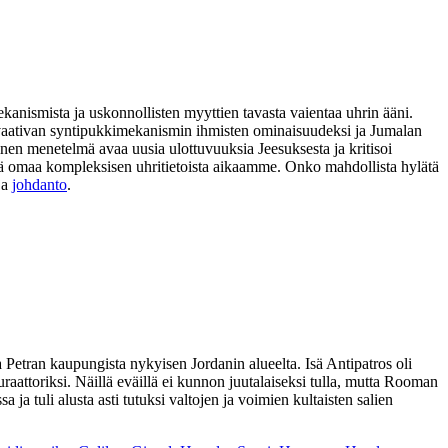
ekanismista ja uskonnollisten myyttien tavasta vaientaa uhrin ääni.
ia vaativan syntipukkimekanismin ihmisten ominaisuudeksi ja Jumalan
nen menetelmä avaa uusia ulottuvuuksia Jeesuksesta ja kritisoi
 sekä omaa kompleksisen uhritietoista aikaamme. Onko mahdollista hylätä
ja
johdanto
.
etran kaupungista nykyisen Jordanin alueelta. Isä Antipatros oli
raattoriksi. Näillä eväillä ei kunnon juutalaiseksi tulla, mutta Rooman
a tuli alusta asti tutuksi valtojen ja voimien kultaisten salien