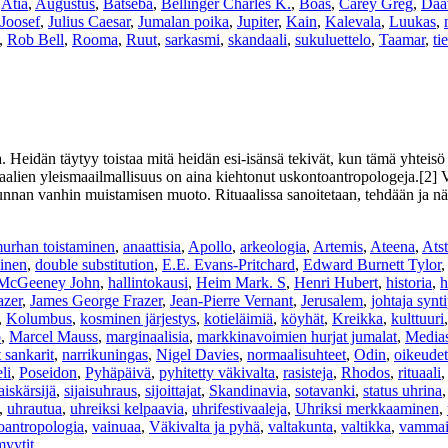
,
Atia
,
Augustus
,
Batseba
,
Bellinger Charles K.
,
Boas
,
Carey Greg
,
Daa
Joosef
,
Julius Caesar
,
Jumalan poika
,
Jupiter
,
Kain
,
Kalevala
,
Luukas
,
,
Rob Bell
,
Rooma
,
Ruut
,
sarkasmi
,
skandaali
,
sukuluettelo
,
Taamar
,
ti
 Heidän täytyy toistaa mitä heidän esi-isänsä tekivät, kun tämä yhteisö 
alien yleismaailmallisuus on aina kiehtonut uskontoantropologeja.[2] Ve
skunnan vanhin muistamisen muoto. Rituaalissa sanoitetaan, tehdään ja näy
urhan toistaminen
,
anaattisia
,
Apollo
,
arkeologia
,
Artemis
,
Ateena
,
Atst
inen
,
double substitution
,
E.E. Evans-Pritchard
,
Edward Burnett Tylor
 McGeeney John
,
hallintokausi
,
Heim Mark. S
,
Henri Hubert
,
historia
,
h
azer
,
James George Frazer
,
Jean-Pierre Vernant
,
Jerusalem
,
johtaja synt
,
Kolumbus
,
kosminen järjestys
,
kotieläimiä
,
köyhät
,
Kreikka
,
kulttuuri
o
,
Marcel Mauss
,
marginaalisia
,
markkinavoimien hurjat jumalat
,
Medias
 sankarit
,
narrikuningas
,
Nigel Davies
,
normaalisuhteet
,
Odin
,
oikeude
li
,
Poseidon
,
Pyhäpäivä
,
pyhitetty väkivalta
,
rasisteja
,
Rhodos
,
rituaali
jaiskärsijä
,
sijaisuhraus
,
sijoittajat
,
Skandinavia
,
sotavanki
,
status uhrina
,
uhrautua
,
uhreiksi kelpaavia
,
uhrifestivaaleja
,
Uhriksi merkkaaminen
,
oantropologia
,
vainuaa
,
Väkivalta ja pyhä
,
valtakunta
,
valtikka
,
vammai
yytit