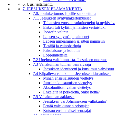
6. Uusi testamentti
7. JEESUKSEN ELÄMÄNKERTA
7.0. Joulukertomus lapsille sanoitettuna
7.1. Jeesuksen syntymäkertomukset
Tuhansien vuosien sukuluettelot ja mykistäv
Enkeli tuli kylään ja naisten vertaistuki
Joosefin valinta
Lapsen syntymä ja paimenet
Lapsen nimeäminen ja sitten naimisiin
Tietäjiä ja vainoharhoja
Pakolaisuus ja kotiutus
Loppumietteitä
7.2 Unelma valtakunnasta. Jeesuksen nuoruus
7.3 Valtakunnan tulinen tienraivaaja
Jeesuksen identiteetti ja kutsumus vahvistuu
7.4 Kilpaileva valtakunta. Jeesuksen kiusaukset.
Minän ensisijaisuuden viettelys.
Jumalan kiusaamisen viettelys
Absoluuttisen vallan viettelys
Enkeleitä ja perkeleitä, onko heitä?
7.5 Valtakunnan aakkoset
Jeesuksen vai Johanneksen valtakunta?
Pettää valtakunnan odottajat
Kutsuu ensimmäiset seuraajat