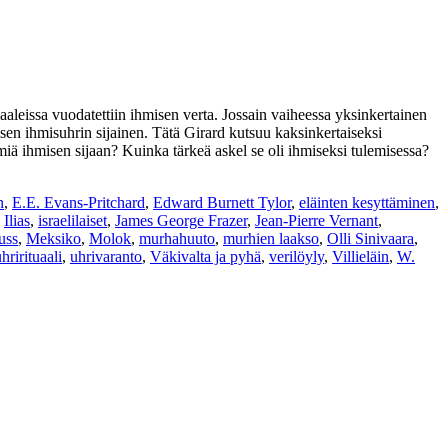
aaleissa vuodatettiin ihmisen verta. Jossain vaiheessa yksinkertainen
äisen ihmisuhrin sijainen. Tätä Girard kutsuu kaksinkertaiseksi
äimiä ihmisen sijaan? Kuinka tärkeä askel se oli ihmiseksi tulemisessa?
n
,
E.E. Evans-Pritchard
,
Edward Burnett Tylor
,
eläinten kesyttäminen
,
,
Ilias
,
israelilaiset
,
James George Frazer
,
Jean-Pierre Vernant
,
uss
,
Meksiko
,
Molok
,
murhahuuto
,
murhien laakso
,
Olli Sinivaara
,
hrirituaali
,
uhrivaranto
,
Väkivalta ja pyhä
,
verilöyly
,
Villieläin
,
W.