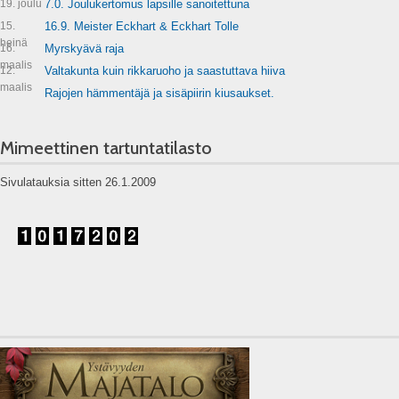
19. joulu
7.0. Joulukertomus lapsille sanoitettuna
15.
16.9. Meister Eckhart & Eckhart Tolle
heinä
16.
Myrskyävä raja
maalis
12.
Valtakunta kuin rikkaruoho ja saastuttava hiiva
maalis
Rajojen hämmentäjä ja sisäpiirin kiusaukset.
Mimeettinen tartuntatilasto
Sivulatauksia sitten 26.1.2009