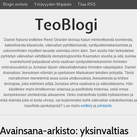
Blogin esittely
Ystävyyden Majatalo
Tilaa RSS
TeoBlogi
Daniel Nylund esittelee René Girardin teoriaa halun mimeettisestä luonteesta,
kateellisesta kilpailusta, väkivallan pyhittämisestä, syntipukkimekanismista ja
uskonnollisten myyttien tavasta vaientaa uhrin ääni. Sen avulla hän tarkastelee
pyhitetyn väkivallan vähittäistä demytologisointia Raamatun sivuilla ja sitä, kuinka
evankeliumit paljastavat uhria vaativan syntipukkimekanismin ihmisten
ominaisuudeksi ja Jumalan täysin väkivallattomaksi ihmisten rakastajaksi. Daniel
dramatisoi Jeesuksen elämän ja opetuksen Markuksen tekstien pohjalta. Tämä
narratiivinen menetelmä avaa uusia ulottuvuuksia Jeesuksesta ja kritisoi
teologiaa, joka edelleen pitää Jumalaa uhria vaativana ja väkivaltaisena. Hän
käsittelee myös kristikunnan sotaisaa ja pasifistista historiaa, sekä omaa
kompleksisen uhritietoista aikaamme. Onko mahdollista hylätä hylkääminen ja
elää elämää joka ei tuota uhreja, vai kuljemmeko kohti väkivallan eskaloitumista ja
lopullista apokalypsiä? Lue myös
esittely
ja
johdanto
.
Avainsana-arkisto:
yksinvaltias