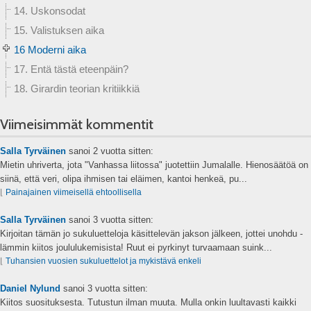
14. Uskonsodat
15. Valistuksen aika
16 Moderni aika
17. Entä tästä eteenpäin?
18. Girardin teorian kritiikkiä
Viimeisimmät kommentit
Salla Tyrväinen
sanoi
2 vuotta sitten:
Mietin uhriverta, jota "Vanhassa liitossa" juotettiin Jumalalle. Hienosäätöä on
siinä, että veri, olipa ihmisen tai eläimen, kantoi henkeä, pu...
⌊
Painajainen viimeisellä ehtoollisella
Salla Tyrväinen
sanoi
3 vuotta sitten:
Kirjoitan tämän jo sukuluetteloja käsittelevän jakson jälkeen, jottei unohdu -
lämmin kiitos joululukemisista! Ruut ei pyrkinyt turvaamaan suink...
⌊
Tuhansien vuosien sukuluettelot ja mykistävä enkeli
Daniel Nylund
sanoi
3 vuotta sitten:
Kiitos suosituksesta. Tutustun ilman muuta. Mulla onkin luultavasti kaikki