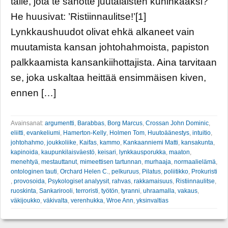
tälle, jota te sanotte juutalaisten kuninkaaksi?’
He huusivat: ’Ristiinnaulitse!’[1]
Lynkkaushuudot olivat ehkä alkaneet vain
muutamista kansan johtohahmoista, papiston
palkkaamista kansankiihottajista. Aina tarvitaan
se, joka uskaltaa heittää ensimmäisen kiven,
ennen […]
Avainsanat:
argumentti
,
Barabbas
,
Borg Marcus
,
Crossan John Dominic
,
eliitti
,
evankeliumi
,
Hamerton-Kelly
,
Holmen Tom
,
Huutoäänestys
,
intuitio
,
johtohahmo
,
joukkoliike
,
Kaifas
,
kammo
,
Kankaanniemi Matti
,
kansakunta
,
kapinoida
,
kaupunkilaisväestö
,
keisari
,
lynkkausporukka
,
maaton
,
menehtyä
,
mestauttanut
,
mimeettisen tartunnan
,
murhaaja
,
normaalielämä
,
ontologinen tauti
,
Orchard Helen C.
,
pelkuruus
,
Pilatus
,
poliitikko
,
Prokuristi
,
provosoida
,
Psykologiset analyysit
,
rahvas
,
rakkamaisuus
,
Ristiinnaulitse
,
ruoskinta
,
Sankarirooli
,
terroristi
,
työtön
,
tyranni
,
uhraamalla
,
vakaus
,
väkijoukko
,
väkivalta
,
verenhukka
,
Wroe Ann
,
yksinvaltias