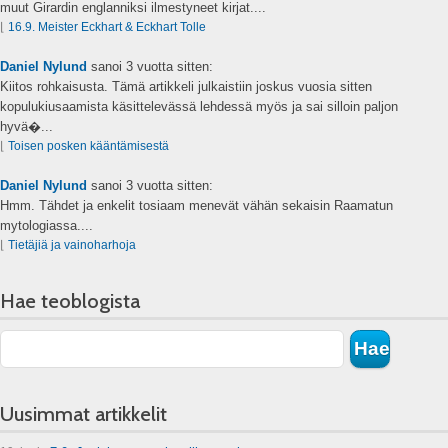
muut Girardin englanniksi ilmestyneet kirjat....
⌊
16.9. Meister Eckhart & Eckhart Tolle
Daniel Nylund
sanoi
3 vuotta sitten:
Kiitos rohkaisusta. Tämä artikkeli julkaistiin joskus vuosia sitten
kopulukiusaamista käsittelevässä lehdessä myös ja sai silloin paljon
hyvä�...
⌊
Toisen posken kääntämisestä
Daniel Nylund
sanoi
3 vuotta sitten:
Hmm. Tähdet ja enkelit tosiaam menevät vähän sekaisin Raamatun
mytologiassa....
⌊
Tietäjiä ja vainoharhoja
Hae teoblogista
Uusimmat artikkelit