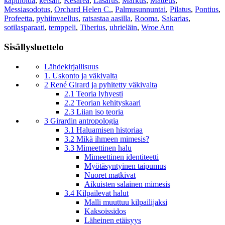
kapinoida
,
keisari
,
Kesarea
,
Lasarus
,
Markus
,
Matteus
,
Messiasodotus
,
Orchard Helen C.
,
Palmusunnuntai
,
Pilatus
,
Pontius
,
Profeetta
,
pyhiinvaellus
,
ratsastaa aasilla
,
Rooma
,
Sakarias
,
sotilasparaati
,
temppeli
,
Tiberius
,
uhrieläin
,
Wroe Ann
Sisällysluettelo
Lähdekirjallisuus
1. Uskonto ja väkivalta
2 René Girard ja pyhitetty väkivalta
2.1 Teoria lyhyesti
2.2 Teorian kehityskaari
2.3 Liian iso teoria
3 Girardin antropologia
3.1 Haluamisen historiaa
3.2 Mikä ihmeen mimesis?
3.3 Mimeettinen halu
Mimeettinen identiteetti
Myötäsyntyinen taipumus
Nuoret matkivat
Aikuisten salainen mimesis
3.4 Kilpailevat halut
Malli muuttuu kilpailijaksi
Kaksoissidos
Läheinen etäisyys