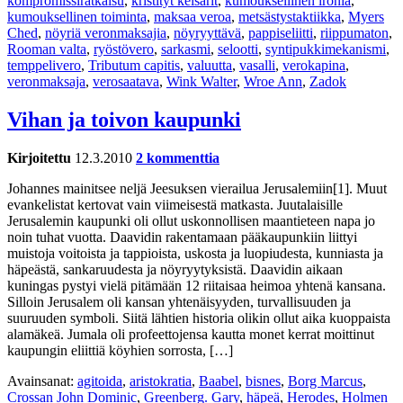
kompromissiratkaisu
,
kristityt keisarit
,
kumouksellinen ironia
,
kumouksellinen toiminta
,
maksaa veroa
,
metsästystaktiikka
,
Myers
Ched
,
nöyriä veronmaksajia
,
nöyryyttävä
,
pappiseliitti
,
riippumaton
,
Rooman valta
,
ryöstövero
,
sarkasmi
,
selootti
,
syntipukkimekanismi
,
temppelivero
,
Tributum capitis
,
valuutta
,
vasalli
,
verokapina
,
veronmaksaja
,
verosaatava
,
Wink Walter
,
Wroe Ann
,
Zadok
Vihan ja toivon kaupunki
Kirjoitettu
12.3.2010
2 kommenttia
Johannes mainitsee neljä Jeesuksen vierailua Jerusalemiin[1]. Muut
evankelistat kertovat vain viimeisestä matkasta. Juutalaisille
Jerusalemin kaupunki oli ollut uskonnollisen maantieteen napa jo
noin tuhat vuotta. Daavidin rakentamaan pääkaupunkiin liittyi
muistoja voitoista ja tappioista, uskosta ja luopiudesta, kunniasta ja
häpeästä, sankaruudesta ja nöyryytyksistä. Daavidin aikaan
kuningas pystyi vielä pitämään 12 riitaisaa heimoa yhtenä kansana.
Silloin Jerusalem oli kansan yhtenäisyyden, turvallisuuden ja
suuruuden symboli. Siitä lähtien historia olikin ollut aika kuoppaista
alamäkeä. Jumala oli profeettojensa kautta monet kerrat moittinut
kaupungin eliittiä köyhien sorrosta, […]
Avainsanat:
agitoida
,
aristokratia
,
Baabel
,
bisnes
,
Borg Marcus
,
Crossan John Dominic
,
Greenberg. Gary
,
häpeä
,
Herodes
,
Holmen