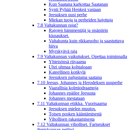
Kun Saatana karkottaa Saatanan
Synti Pyhää Henkeä vastaan
Jeesuksen uusi perhe
Miekan tuoja ja perheiden hajottaja
7.8 Valtakunnan rajat?
Rajojen hämmentäjä ja sisäpiirin
kiusaukset.
Valtakunta kuin rikkaruoho ja saastuttava
hiiva
Myrskyävä raja
7.9 Valtakunnan vaikutukset. Opettaa toiminnalla
Yhteisönsä riivaama
Uhri uhmaa kohtaloaan
Kateellinen kotikylä
Jeesuksen paljastama saatana
7.10 Jeesus, Johannes ja Herodeksen uusperhe
Vaarallisia kolmiodraamoja
Johannes epäilee Jeesusta
Johannes mestataan
7.11 Valtakunnan etiikka. Vuorisaarna
Jeesuksen mielen muutos.
Toisen posken kääntämisestä
Vihollisen rakastamisesta
7.12 Valtakunnan viholliset. Fariseukset
ihmiskunnan peilinä