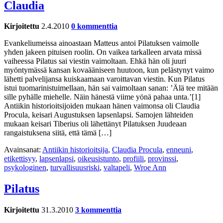
Claudia
Kirjoitettu
2.4.2010
0 kommenttia
Evankeliumeissa ainoastaan Matteus antoi Pilatuksen vaimolle
yhden jakeen pituisen roolin. On vaikea tarkalleen arvata missä
vaiheessa Pilatus sai viestin vaimoltaan. Ehkä hän oli juuri
myöntymässä kansan kovaääniseen huutoon, kun pelästynyt vaimo
lähetti palvelijansa kuiskaamaan varoittavan viestin. Kun Pilatus
istui tuomarinistuimellaan, hän sai vaimoltaan sanan: ’Älä tee mitään
sille pyhälle miehelle. Näin hänestä viime yönä pahaa unta.’[1]
Antiikin historioitsijoiden mukaan hänen vaimonsa oli Claudia
Procula, keisari Augustuksen lapsenlapsi. Samojen lähteiden
mukaan keisari Tiberius oli lähettänyt Pilatuksen Juudeaan
rangaistuksena siitä, että tämä […]
Avainsanat:
Antiikin historioitsija
,
Claudia Procula
,
enneuni
,
etikettisyy
,
lapsenlapsi
,
oikeusistunto
,
profiili
,
provinssi
,
psykologinen
,
turvallisuusriski
,
valtapeli
,
Wroe Ann
Pilatus
Kirjoitettu
31.3.2010
3 kommenttia