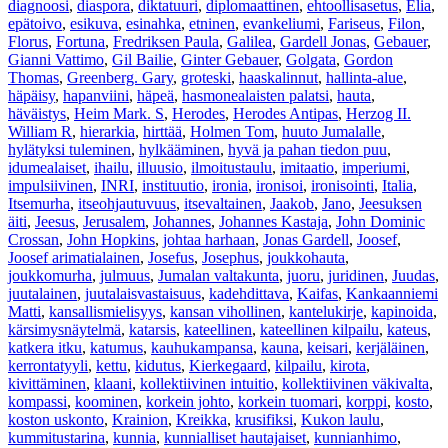
diagnoosi
,
diaspora
,
diktatuuri
,
diplomaattinen
,
ehtoollisasetus
,
Elia
,
epätoivo
,
esikuva
,
esinahka
,
etninen
,
evankeliumi
,
Fariseus
,
Filon
,
Florus
,
Fortuna
,
Fredriksen Paula
,
Galilea
,
Gardell Jonas
,
Gebauer
,
Gianni Vattimo
,
Gil Bailie
,
Ginter Gebauer
,
Golgata
,
Gordon
Thomas
,
Greenberg. Gary
,
groteski
,
haaskalinnut
,
hallinta-alue
,
häpäisy
,
hapanviini
,
häpeä
,
hasmonealaisten palatsi
,
hauta
,
häväistys
,
Heim Mark. S
,
Herodes
,
Herodes Antipas
,
Herzog II.
William R
,
hierarkia
,
hirttää
,
Holmen Tom
,
huuto Jumalalle
,
hylätyksi tuleminen
,
hylkääminen
,
hyvä ja pahan tiedon puu
,
idumealaiset
,
ihailu
,
illuusio
,
ilmoitustaulu
,
imitaatio
,
imperiumi
,
impulsiivinen
,
INRI
,
instituutio
,
ironia
,
ironisoi
,
ironisointi
,
Italia
,
Itsemurha
,
itseohjautuvuus
,
itsevaltainen
,
Jaakob
,
Jano
,
Jeesuksen
äiti
,
Jeesus
,
Jerusalem
,
Johannes
,
Johannes Kastaja
,
John Dominic
Crossan
,
John Hopkins
,
johtaa harhaan
,
Jonas Gardell
,
Joosef
,
Joosef arimatialainen
,
Josefus
,
Josephus
,
joukkohauta
,
joukkomurha
,
julmuus
,
Jumalan valtakunta
,
juoru
,
juridinen
,
Juudas
,
juutalainen
,
juutalaisvastaisuus
,
kadehdittava
,
Kaifas
,
Kankaanniemi
Matti
,
kansallismielisyys
,
kansan vihollinen
,
kantelukirje
,
kapinoida
,
kärsimysnäytelmä
,
katarsis
,
kateellinen
,
kateellinen kilpailu
,
kateus
,
katkera itku
,
katumus
,
kauhukampansa
,
kauna
,
keisari
,
kerjäläinen
,
kerrontatyyli
,
kettu
,
kidutus
,
Kierkegaard
,
kilpailu
,
kirota
,
kivittäminen
,
klaani
,
kollektiivinen intuitio
,
kollektiivinen väkivalta
,
kompassi
,
koominen
,
korkein johto
,
korkein tuomari
,
korppi
,
kosto
,
koston uskonto
,
Krainion
,
Kreikka
,
krusifiksi
,
Kukon laulu
,
kummitustarina
,
kunnia
,
kunnialliset hautajaiset
,
kunnianhimo
,