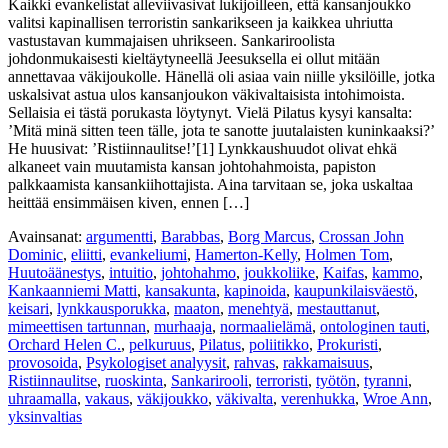
Kaikki evankelistat alleviivasivat lukijoilleen, että kansanjoukko
valitsi kapinallisen terroristin sankarikseen ja kaikkea uhriutta
vastustavan kummajaisen uhrikseen. Sankariroolista
johdonmukaisesti kieltäytyneellä Jeesuksella ei ollut mitään
annettavaa väkijoukolle. Hänellä oli asiaa vain niille yksilöille, jotka
uskalsivat astua ulos kansanjoukon väkivaltaisista intohimoista.
Sellaisia ei tästä porukasta löytynyt. Vielä Pilatus kysyi kansalta:
’Mitä minä sitten teen tälle, jota te sanotte juutalaisten kuninkaaksi?’
He huusivat: ’Ristiinnaulitse!’[1] Lynkkaushuudot olivat ehkä
alkaneet vain muutamista kansan johtohahmoista, papiston
palkkaamista kansankiihottajista. Aina tarvitaan se, joka uskaltaa
heittää ensimmäisen kiven, ennen […]
Avainsanat:
argumentti
,
Barabbas
,
Borg Marcus
,
Crossan John
Dominic
,
eliitti
,
evankeliumi
,
Hamerton-Kelly
,
Holmen Tom
,
Huutoäänestys
,
intuitio
,
johtohahmo
,
joukkoliike
,
Kaifas
,
kammo
,
Kankaanniemi Matti
,
kansakunta
,
kapinoida
,
kaupunkilaisväestö
,
keisari
,
lynkkausporukka
,
maaton
,
menehtyä
,
mestauttanut
,
mimeettisen tartunnan
,
murhaaja
,
normaalielämä
,
ontologinen tauti
,
Orchard Helen C.
,
pelkuruus
,
Pilatus
,
poliitikko
,
Prokuristi
,
provosoida
,
Psykologiset analyysit
,
rahvas
,
rakkamaisuus
,
Ristiinnaulitse
,
ruoskinta
,
Sankarirooli
,
terroristi
,
työtön
,
tyranni
,
uhraamalla
,
vakaus
,
väkijoukko
,
väkivalta
,
verenhukka
,
Wroe Ann
,
yksinvaltias