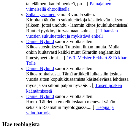
tai eläimen, kantoi henkeä, pu...
⌊
Painajainen
viimeisellä ehtoollisella
Salla Tyrväinen
sanoi
3 vuotta sitten:
Kirjoitan tämän jo sukuluetteloja käsittelevän jakson
jälkeen, jottei unohdu - lämmin kiitos joululukemisista!
Ruut ei pyrkinyt turvaamaan suink...
⌊
Tuhansien
vuosien sukuluettelot ja mykistävä enkeli
Daniel Nylund
sanoi
3 vuotta sitten:
Kiitos suosituksesta. Tutustun ilman muuta. Mulla
onkin luultavasti kaikki muut Girardin englanniksi
ilmestyneet kirjat....
⌊
16.9. Meister Eckhart & Eckhart
Tolle
Daniel Nylund
sanoi
3 vuotta sitten:
Kiitos rohkaisusta. Tämä artikkeli julkaistiin joskus
vuosia sitten kopulukiusaamista käsittelevässä lehdessä
myös ja sai silloin paljon hyvä�...
⌊
Toisen posken
kääntämisestä
Daniel Nylund
sanoi
3 vuotta sitten:
Hmm. Tähdet ja enkelit tosiaam menevät vähän
sekaisin Raamatun mytologiassa....
⌊
Tietäjiä ja
vainoharhoja
Hae teoblogista