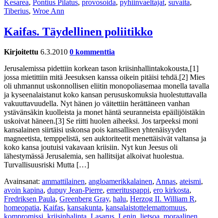
Kesarea
,
Pontius Pilatus
,
provosoida
,
pyhiinvaeltajat
,
suvaita
,
Tiberius
,
Wroe Ann
Kaifas. Täydellinen poliitikko
Kirjoitettu
6.3.2010
0 kommenttia
Jerusalemissa pidettiin korkean tason kriisinhallintakokousta,[1]
jossa mietittiin mitä Jeesuksen kanssa oikein pitäisi tehdä.[2] Mies
oli uhmannut uskonnollisen eliitin monopoliasemaa monella tavalla
ja kyseenalaistanut koko kansan perususkomuksia huolestuttavalla
vakuuttavuudella. Nyt hänen jo väitettiin herättäneen vanhan
ystävänsäkin kuolleista ja monet häntä seuranneista epäilijöistäkin
uskoivat häneen.[3] Se riitti huolen aiheeksi. Jos tarpeeksi moni
kansalainen siirtäisi uskonsa pois kansallisen yhtenäisyyden
magneetista, temppelistä, sen auktoriteetit menettäisivät valtansa ja
koko kansa joutuisi vakavaan kriisiin. Nyt kun Jeesus oli
lähestymässä Jerusalemia, sen hallitsijat alkoivat huolestua.
Turvallisuusriski Mutta […]
Avainsanat:
ammattilainen
,
angloamerikkalainen
,
Annas
,
ateismi
,
avoin kapina
,
dupuy Jean-Pierre
,
emerituspappi
,
ero kirkosta
,
Fredriksen Paula
,
Greenberg Gray
,
halu
,
Herzog II. William R
,
homeopatia
,
Kaifas
,
kansakunta
,
kansalaistottelemattomuus
,
kompromissi
,
kriisinhalinta
,
Lasarus
,
Lenin
,
lietsoa
,
moraalinen