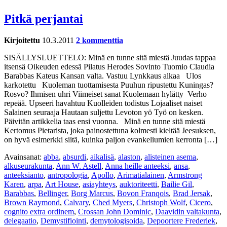
Pitkä perjantai
Kirjoitettu
10.3.2011
2 kommenttia
SISÄLLYSLUETTELO: Minä en tunne sitä miestä Juudas tappaa
itsensä Oikeuden edessä Pilatus Herodes Sovinto Tuomio Claudia
Barabbas Kateus Kansan valta. Vastuu Lynkkaus alkaa Ulos
karkotettu Kuoleman tuottamisesta Puuhun ripustettu Kuningas?
Rosvo? Ihmisen uhri Viimeiset sanat Kuolemaan hylätty Verho
repeää. Upseeri havahtuu Kuolleiden todistus Lojaaliset naiset
Salainen seuraaja Hautaan suljettu Levoton yö Työ on kesken.
Päivitän artikkelia taas ensi vuonna. Minä en tunne sitä miestä
Kertomus Pietarista, joka painostettuna kolmesti kieltää Jeesuksen,
on hyvä esimerkki siitä, kuinka paljon evankeliumien kerronta […]
Avainsanat:
abba
,
absurdi
,
aikalisä
,
alaston
,
alisteinen asema
,
alkuseurakunta
,
Ann W. Astell
,
Anna heille anteeksi
,
ansa
,
anteeksianto
,
antropologia
,
Apollo
,
Arimatialainen
,
Armstrong
Karen
,
arpa
,
Art House
,
asiayhteys
,
auktoriteetti
,
Bailie Gil
,
Barabbas
,
Bellinger
,
Borg Marcus
,
Bovon Franqois
,
Brad Jersak
,
Brown Raymond
,
Calvary
,
Ched Myers
,
Christoph Wolf
,
Cicero
,
cognito extra ordinem
,
Crossan John Dominic
,
Daavidin valtakunta
,
delegaatio
,
Demystifiointi
,
demytologisoida
,
Depoortere Frederiek
,