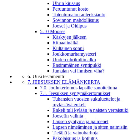
Uhrin kiusaus
Peruuntunut kosto
Toteutumaton anteeksianto
Sovinnon mahdollisuus
Joosef ja Oidipus
5.10 Mooses
Käskyjen jälkeen
Rituaalinälkä
Kultainen sonni
Joukkomurhamysteeri
Uuden uhrikultin alku
Ensimmäinen syntipukki
Jumalan vai ihmisen viha?
6. Uusi testamentti
7. JEESUKSEN ELÄMÄNKERTA
7.0. Joulukertomus lapsille sanoitettuna
7.1. Jeesuksen syntymäkertomukset
Tuhansien vuosien sukuluettelot ja
mykistävä enkeli
Enkeli tuli kylään ja naisten vertaistuki
Joosefin valinta
Lapsen syntymä ja paimenet
Lapsen nimeäminen ja sitten naimisiin
Tietäjiä ja vainoharhoja
Pakolaisuus ja kotiutus