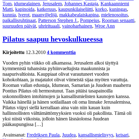
Tom
,
idumealainen
,
Jerusalem
,
Johannes Kastaja
,
Kankaanniemi
Matti
,
kapinoida
,
katkeruus
,
kaupunkilaiseliitti
,
korko
,
kuningas
,
kunnia
,
lverot
,
maanviljelijä
,
makkabealaiskapina
,
mielenosoitus
,
paikallisruhtinaat
,
Patterson Stephen J.
,
Pompeius
,
Rooman senaatti
,
suuruuden päivät
,
uhrirituaali
,
vainoharhainen
,
Wroe Ann
Pilatus saapuu hevoskulkueessa
Kirjoitettu
12.3.2010
4 kommenttia
Vuoden pyhin viikko oli alkamassa. Jerusalem alkoi täyttyä
kymmenistä tuhansista pyhiinvaeltajista maakunnista ja
naapurivaltioista. Kauppiaat olivat varautuneet vuoden
kohokohtaan, ja majatalot olivat viimeistä sijaa myöten varattuja.
Rooman vallan edustaja, Idumean, Samarian ja Juudean maaherra
Pontius Pilatus oli hermostunut. Taas pitäisi tasapainoilla
uskonnollisten intohimojen ja kansallismielisten kaunojen kanssa.
Vaikka hänellä ja hänen sotilaillaan oli oma linnake Jerusalemissa,
Pilatus viipyi siellä kerrallaan aina vain niin kauan kuin
hallinnollisten välttämättömyyksien vuoksi oli pakollista. Tämä oli
yksi niistä viikoista, jolloin hänen läsnäolonsa Juudean
pääkaupungissa […]
Avainsanat:
Fredriksen Paula
,
Juudea
,
kansallismielisyys
,
keisari
,