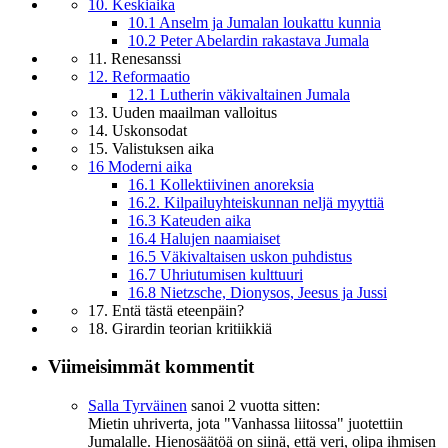
10. Keskiaika
10.1 Anselm ja Jumalan loukattu kunnia
10.2 Peter Abelardin rakastava Jumala
11. Renesanssi
12. Reformaatio
12.1 Lutherin väkivaltainen Jumala
13. Uuden maailman valloitus
14. Uskonsodat
15. Valistuksen aika
16 Moderni aika
16.1 Kollektiivinen anoreksia
16.2. Kilpailuyhteiskunnan neljä myyttiä
16.3 Kateuden aika
16.4 Halujen naamiaiset
16.5 Väkivaltaisen uskon puhdistus
16.7 Uhriutumisen kulttuuri
16.8 Nietzsche, Dionysos, Jeesus ja Jussi
17. Entä tästä eteenpäin?
18. Girardin teorian kritiikkiä
Viimeisimmät kommentit
Salla Tyrväinen
sanoi
2 vuotta sitten:
Mietin uhriverta, jota "Vanhassa liitossa" juotettiin
Jumalalle. Hienosäätöä on siinä, että veri, olipa ihmisen