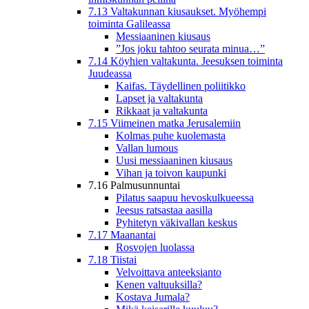
7.13 Valtakunnan kiusaukset. Myöhempi
toiminta Galileassa
Messiaaninen kiusaus
”Jos joku tahtoo seurata minua…”
7.14 Köyhien valtakunta. Jeesuksen toiminta
Juudeassa
Kaifas. Täydellinen poliitikko
Lapset ja valtakunta
Rikkaat ja valtakunta
7.15 Viimeinen matka Jerusalemiin
Kolmas puhe kuolemasta
Vallan lumous
Uusi messiaaninen kiusaus
Vihan ja toivon kaupunki
7.16 Palmusunnuntai
Pilatus saapuu hevoskulkueessa
Jeesus ratsastaa aasilla
Pyhitetyn väkivallan keskus
7.17 Maanantai
Rosvojen luolassa
7.18 Tiistai
Velvoittava anteeksianto
Kenen valtuuksilla?
Kostava Jumala?