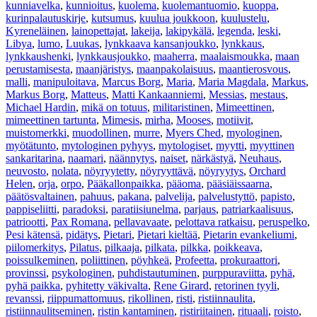
kunniavelka
,
kunnioitus
,
kuolema
,
kuolemantuomio
,
kuoppa
,
kurinpalautuskirje
,
kutsumus
,
kuulua joukkoon
,
kuulustelu
,
Kyreneläinen
,
lainopettajat
,
lakeija
,
lakipykälä
,
legenda
,
leski
,
Libya
,
lumo
,
Luukas
,
lynkkaava kansanjoukko
,
lynkkaus
,
lynkkaushenki
,
lynkkausjoukko
,
maaherra
,
maalaismoukka
,
maan
perustamisesta
,
maanjäristys
,
maanpakolaisuus
,
maantierosvous
,
malli
,
manipuloitava
,
Marcus Borg
,
Maria
,
Maria Magdala
,
Markus
,
Markus Borg
,
Matteus
,
Matti Kankaanniemi
,
Messias
,
mestaus
,
Michael Hardin
,
mikä on totuus
,
militaristinen
,
Mimeettinen
,
mimeettinen tartunta
,
Mimesis
,
mirha
,
Mooses
,
motiivit
,
muistomerkki
,
muodollinen
,
murre
,
Myers Ched
,
myologinen
,
myötätunto
,
mytologinen pyhyys
,
mytologiset
,
myytti
,
myyttinen
sankaritarina
,
naamari
,
näännytys
,
naiset
,
närkästyä
,
Neuhaus
,
neuvosto
,
nolata
,
nöyryytetty
,
nöyryyttävä
,
nöyryytys
,
Orchard
Helen
,
orja
,
orpo
,
Pääkallonpaikka
,
pääoma
,
pääsiäissaarna
,
päätösvaltainen
,
pahuus
,
pakana
,
palvelija
,
palvelustyttö
,
papisto
,
pappiseliitti
,
paradoksi
,
paratiisiunelma
,
parjaus
,
patriarkaalisuus
,
patriootti
,
Pax Romana
,
pellavavaate
,
pelottava ratkaisu
,
peruspelko
,
Pesi kätensä
,
pidätys
,
Pietari
,
Pietari kieltää
,
Pietarin evankeliumi
,
piilomerkitys
,
Pilatus
,
pilkaaja
,
pilkata
,
pilkka
,
poikkeava
,
poissulkeminen
,
poliittinen
,
pöyhkeä
,
Profeetta
,
prokuraattori
,
provinssi
,
psykologinen
,
puhdistautuminen
,
purppuraviitta
,
pyhä
,
pyhä paikka
,
pyhitetty väkivalta
,
Rene Girard
,
retorinen tyyli
,
revanssi
,
riippumattomuus
,
rikollinen
,
risti
,
ristiinnaulita
,
ristiinnaulitseminen
,
ristin kantaminen
,
ristiriitainen
,
rituaali
,
roisto
,