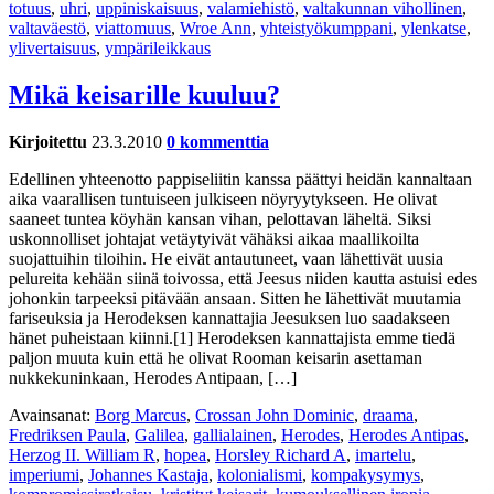
totuus
,
uhri
,
uppiniskaisuus
,
valamiehistö
,
valtakunnan vihollinen
,
valtaväestö
,
viattomuus
,
Wroe Ann
,
yhteistyökumppani
,
ylenkatse
,
ylivertaisuus
,
ympärileikkaus
Mikä keisarille kuuluu?
Kirjoitettu
23.3.2010
0 kommenttia
Edellinen yhteenotto pappiseliitin kanssa päättyi heidän kannaltaan
aika vaarallisen tuntuiseen julkiseen nöyryytykseen. He olivat
saaneet tuntea köyhän kansan vihan, pelottavan läheltä. Siksi
uskonnolliset johtajat vetäytyivät vähäksi aikaa maallikoilta
suojattuihin tiloihin. He eivät antautuneet, vaan lähettivät uusia
pelureita kehään siinä toivossa, että Jeesus niiden kautta astuisi edes
johonkin tarpeeksi pitävään ansaan. Sitten he lähettivät muutamia
fariseuksia ja Herodeksen kannattajia Jeesuksen luo saadakseen
hänet puheistaan kiinni.[1] Herodeksen kannattajista emme tiedä
paljon muuta kuin että he olivat Rooman keisarin asettaman
nukkekuninkaan, Herodes Antipaan, […]
Avainsanat:
Borg Marcus
,
Crossan John Dominic
,
draama
,
Fredriksen Paula
,
Galilea
,
gallialainen
,
Herodes
,
Herodes Antipas
,
Herzog II. William R
,
hopea
,
Horsley Richard A
,
imartelu
,
imperiumi
,
Johannes Kastaja
,
kolonialismi
,
kompakysymys
,