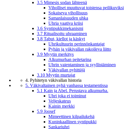
3.5 Mimesis sodan lähteenä
Viholliset muuttuvat toistensa peilikuviksi
Sokaiseva vihollisuus
Samanlaisuuden uhka
Uhria vaativa kriisi
3.6 Syntipukkimekanismi
3.7 Ritualisoitu uhraaminen
3.8 Tabut, kiellot ja käskyt
Uhrikultuurin perinnönkantajat
Pyhän ja väkivallan rakoileva liitto
3.9 Myytin merkitys
Alkumurhan peitetarina
Uhrin vaientaminen ja syyllistäminen
Väkivallan pyhittäjä
3.10 Myytin murtajat
4. Pyhitetyn väkivallan historia
5. Väkivaltainen pyhä vanhassa testamentissa
5.1 Kain ja Abel. Perustava alkumurha.
Uhri joka ei toiminut
Veljeskateus
Kainin merkki
5.9 Joosef
Mimeettinen kilpailukehä
Kuninkaallinen syntipukki
Sankariuhri