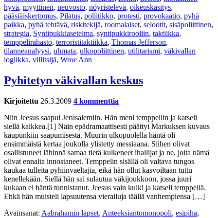
hyvä
,
myyttinen
,
neuvosto
,
nöyristelevä
,
oikeuskäsitys
,
pääsiäiskertomus
,
Pilatus
,
poliitikko
,
protesti
,
provokaatio
,
pyhä
paikka
,
pyhä tehtävä
,
riskitekijä
,
roomalaiset
,
selootit
,
sisäpoliittinen
,
strategia
,
Syntipukkiasetelma
,
syntipukkirooliin
,
taktiikka
,
temppelirahasto
,
terroristitaktiikka
,
Thomas Jefferson
,
tilanneanalyysi
,
uhmata
,
ulkopoliittinen
,
utilitarismi
,
väkivallan
logiikka
,
villitsijä
,
Wroe Ann
Pyhitetyn väkivallan keskus
Kirjoitettu
26.3.2009
4 kommenttia
Niin Jeesus saapui Jerusalemiin. Hän meni temppeliin ja katseli
siellä kaikkea.[1] Näin epädramaattisesti päättyi Markuksen kuvaus
kaupunkiin saapumisesta. Muurin ulkopuolella häntä oli
ensimmäistä kertaa joukolla ylistetty messiaana. Siihen olivat
osallistuneet lähinnä samaa tietä kulkeneet ihailijat ja ne, joita nämä
olivat ennalta innostaneet. Temppelin sisällä oli valtava tungos
kaukaa tulleita pyhiinvaeltajia, eikä hän ollut kasvoiltaan tuttu
kenellekään. Siellä hän sai sulautua väkijoukkoon, jossa juuri
kukaan ei häntä tunnistanut. Jeesus vain kulki ja katseli temppeliä.
Ehkä hän muisteli lapsuutensa vierailuja täällä vanhempiensa […]
Avainsanat:
Aabrahamin lapset
,
Anteeksiantomonopoli
,
esipiha
,