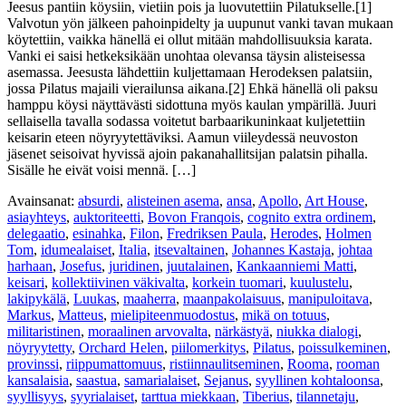
Jeesus pantiin köysiin, vietiin pois ja luovutettiin Pilatukselle.[1]
Valvotun yön jälkeen pahoinpidelty ja uupunut vanki tavan mukaan
köytettiin, vaikka hänellä ei ollut mitään mahdollisuuksia karata.
Vanki ei saisi hetkeksikään unohtaa olevansa täysin alisteisessa
asemassa. Jeesusta lähdettiin kuljettamaan Herodeksen palatsiin,
jossa Pilatus majaili vierailunsa aikana.[2] Ehkä hänellä oli paksu
hamppu köysi näyttävästi sidottuna myös kaulan ympärillä. Juuri
sellaisella tavalla sodassa voitetut barbaarikuninkaat kuljetettiin
keisarin eteen nöyryytettäviksi. Aamun viileydessä neuvoston
jäsenet seisoivat hyvissä ajoin pakanahallitsijan palatsin pihalla.
Sisälle he eivät voisi mennä. […]
Avainsanat:
absurdi
,
alisteinen asema
,
ansa
,
Apollo
,
Art House
,
asiayhteys
,
auktoriteetti
,
Bovon Franqois
,
cognito extra ordinem
,
delegaatio
,
esinahka
,
Filon
,
Fredriksen Paula
,
Herodes
,
Holmen
Tom
,
idumealaiset
,
Italia
,
itsevaltainen
,
Johannes Kastaja
,
johtaa
harhaan
,
Josefus
,
juridinen
,
juutalainen
,
Kankaanniemi Matti
,
keisari
,
kollektiivinen väkivalta
,
korkein tuomari
,
kuulustelu
,
lakipykälä
,
Luukas
,
maaherra
,
maanpakolaisuus
,
manipuloitava
,
Markus
,
Matteus
,
mielipiteenmuodostus
,
mikä on totuus
,
militaristinen
,
moraalinen arvovalta
,
närkästyä
,
niukka dialogi
,
nöyryytetty
,
Orchard Helen
,
piilomerkitys
,
Pilatus
,
poissulkeminen
,
provinssi
,
riippumattomuus
,
ristiinnaulitseminen
,
Rooma
,
rooman
kansalaisia
,
saastua
,
samarialaiset
,
Sejanus
,
syyllinen kohtaloonsa
,
syyllisyys
,
syyrialaiset
,
tarttua miekkaan
,
Tiberius
,
tilannetaju
,