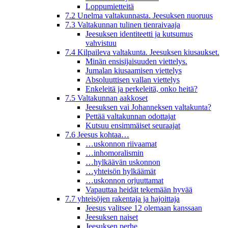
Loppumietteitä
7.2 Unelma valtakunnasta. Jeesuksen nuoruus
7.3 Valtakunnan tulinen tienraivaaja
Jeesuksen identiteetti ja kutsumus
vahvistuu
7.4 Kilpaileva valtakunta. Jeesuksen kiusaukset.
Minän ensisijaisuuden viettelys.
Jumalan kiusaamisen viettelys
Absoluuttisen vallan viettelys
Enkeleitä ja perkeleitä, onko heitä?
7.5 Valtakunnan aakkoset
Jeesuksen vai Johanneksen valtakunta?
Pettää valtakunnan odottajat
Kutsuu ensimmäiset seuraajat
7.6 Jeesus kohtaa…
…uskonnon riivaamat
…inhomoralismin
…hylkäävän uskonnon
…yhteisön hylkäämät
…uskonnon orjuuttamat
Vapauttaa heidät tekemään hyvää
7.7 yhteisöjen rakentaja ja hajoittaja
Jeesus valitsee 12 olemaan kanssaan
Jeesuksen naiset
Jeesuksen perhe