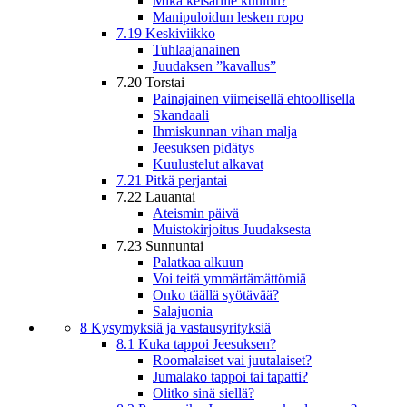
Mikä keisarille kuuluu?
Manipuloidun lesken ropo
7.19 Keskiviikko
Tuhlaajanainen
Juudaksen ”kavallus”
7.20 Torstai
Painajainen viimeisellä ehtoollisella
Skandaali
Ihmiskunnan vihan malja
Jeesuksen pidätys
Kuulustelut alkavat
7.21 Pitkä perjantai
7.22 Lauantai
Ateismin päivä
Muistokirjoitus Juudaksesta
7.23 Sunnuntai
Palatkaa alkuun
Voi teitä ymmärtämättömiä
Onko täällä syötävää?
Salajuonia
8 Kysymyksiä ja vastausyrityksiä
8.1 Kuka tappoi Jeesuksen?
Roomalaiset vai juutalaiset?
Jumalako tappoi tai tapatti?
Olitko sinä siellä?