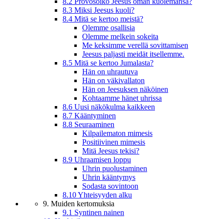
8.2 Provosoiko Jeesus oman kuolemansa?
8.3 Miksi Jeesus kuoli?
8.4 Mitä se kertoo meistä?
Olemme osallisia
Olemme melkein sokeita
Me keksimme verellä sovittamisen
Jeesus paljasti meidät itsellemme.
8.5 Mitä se kertoo Jumalasta?
Hän on uhrautuva
Hän on väkivallaton
Hän on Jeesuksen näköinen
Kohtaamme hänet uhrissa
8.6 Uusi näkökulma kaikkeen
8.7 Kääntyminen
8.8 Seuraaminen
Kilpailematon mimesis
Positiivinen mimesis
Mitä Jeesus tekisi?
8.9 Uhraamisen loppu
Uhrin puolustaminen
Uhrin kääntymys
Sodasta sovintoon
8.10 Yhteisyyden alku
9. Muiden kertomuksia
9.1 Syntinen nainen