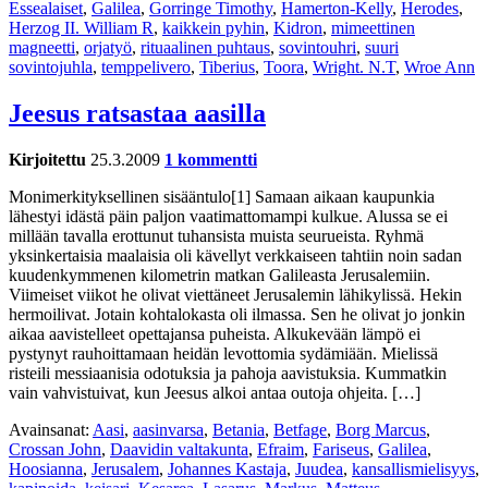
Essealaiset
,
Galilea
,
Gorringe Timothy
,
Hamerton-Kelly
,
Herodes
,
Herzog II. William R
,
kaikkein pyhin
,
Kidron
,
mimeettinen
magneetti
,
orjatyö
,
rituaalinen puhtaus
,
sovintouhri
,
suuri
sovintojuhla
,
temppelivero
,
Tiberius
,
Toora
,
Wright. N.T
,
Wroe Ann
Jeesus ratsastaa aasilla
Kirjoitettu
25.3.2009
1 kommentti
Monimerkityksellinen sisääntulo[1] Samaan aikaan kaupunkia
lähestyi idästä päin paljon vaatimattomampi kulkue. Alussa se ei
millään tavalla erottunut tuhansista muista seurueista. Ryhmä
yksinkertaisia maalaisia oli kävellyt verkkaiseen tahtiin noin sadan
kuudenkymmenen kilometrin matkan Galileasta Jerusalemiin.
Viimeiset viikot he olivat viettäneet Jerusalemin lähikylissä. Hekin
hermoilivat. Jotain kohtalokasta oli ilmassa. Sen he olivat jo jonkin
aikaa aavistelleet opettajansa puheista. Alkukevään lämpö ei
pystynyt rauhoittamaan heidän levottomia sydämiään. Mielissä
risteili messiaanisia odotuksia ja pahoja aavistuksia. Kummatkin
vain vahvistuivat, kun Jeesus alkoi antaa outoja ohjeita. […]
Avainsanat:
Aasi
,
aasinvarsa
,
Betania
,
Betfage
,
Borg Marcus
,
Crossan John
,
Daavidin valtakunta
,
Efraim
,
Fariseus
,
Galilea
,
Hoosianna
,
Jerusalem
,
Johannes Kastaja
,
Juudea
,
kansallismielisyys
,