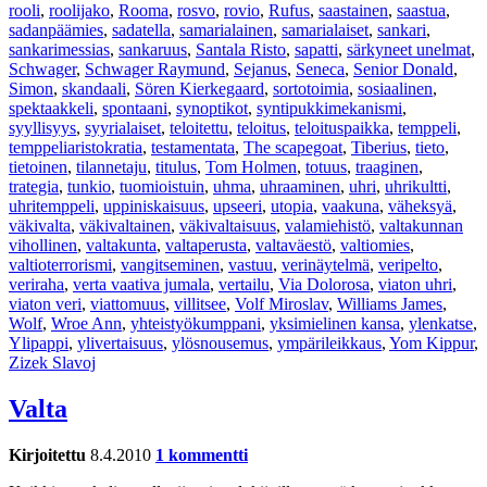
rooli
,
roolijako
,
Rooma
,
rosvo
,
rovio
,
Rufus
,
saastainen
,
saastua
,
sadanpäämies
,
sadatella
,
samarialainen
,
samarialaiset
,
sankari
,
sankarimessias
,
sankaruus
,
Santala Risto
,
sapatti
,
särkyneet unelmat
,
Schwager
,
Schwager Raymund
,
Sejanus
,
Seneca
,
Senior Donald
,
Simon
,
skandaali
,
Sören Kierkegaard
,
sortotoimia
,
sosiaalinen
,
spektaakkeli
,
spontaani
,
synoptikot
,
syntipukkimekanismi
,
syyllisyys
,
syyrialaiset
,
teloitettu
,
teloitus
,
teloituspaikka
,
temppeli
,
temppeliaristokratia
,
testamentata
,
The scapegoat
,
Tiberius
,
tieto
,
tietoinen
,
tilannetaju
,
titulus
,
Tom Holmen
,
totuus
,
traaginen
,
trategia
,
tunkio
,
tuomioistuin
,
uhma
,
uhraaminen
,
uhri
,
uhrikultti
,
uhritemppeli
,
uppiniskaisuus
,
upseeri
,
utopia
,
vaakuna
,
väheksyä
,
väkivalta
,
väkivaltainen
,
väkivaltaisuus
,
valamiehistö
,
valtakunnan
vihollinen
,
valtakunta
,
valtaperusta
,
valtaväestö
,
valtiomies
,
valtioterrorismi
,
vangitseminen
,
vastuu
,
verinäytelmä
,
veripelto
,
veriraha
,
verta vaativa jumala
,
vertailu
,
Via Dolorosa
,
viaton uhri
,
viaton veri
,
viattomuus
,
villitsee
,
Volf Miroslav
,
Williams James
,
Wolf
,
Wroe Ann
,
yhteistyökumppani
,
yksimielinen kansa
,
ylenkatse
,
Ylipappi
,
ylivertaisuus
,
ylösnousemus
,
ympärileikkaus
,
Yom Kippur
,
Zizek Slavoj
Valta
Kirjoitettu
8.4.2010
1 kommentti