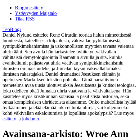
Blogin esittely
Ystävyyden Majatalo
Tilaa RSS
TeoBlogi
Daniel Nylund esittelee René Girardin teoriaa halun mimeettisestä
luonteesta, kateellisesta kilpailusta, väkivallan pyhittämisestä,
syntipukkimekanismista ja uskonnollisten myyttien tavasta vaientaa
uhrin ääni. Sen avulla hän tarkastelee pyhitetyn väkivallan
vähittäistä demytologisointia Raamatun sivuilla ja sitä, kuinka
evankeliumit paljastavat uhria vaativan syntipukkimekanismin
ihmisten ominaisuudeksi ja Jumalan täysin väkivallattomaksi
ihmisten rakastajaksi. Daniel dramatisoi Jeesuksen elämän ja
opetuksen Markuksen tekstien pohjalta. Tämä narratiivinen
menetelmä avaa uusia ulottuvuuksia Jeesuksesta ja kritisoi teologiaa,
joka edelleen pitää Jumalaa uhria vaativana ja väkivaltaisena. Hän
käsittelee myös kristikunnan sotaisaa ja pasifistista historiaa, sekä
omaa kompleksisen uhritietoista aikaamme. Onko mahdollista hylätä
hylkääminen ja elää elämää joka ei tuota uhreja, vai kuljemmeko
kohti väkivallan eskaloitumista ja lopullista apokalypsiä? Lue myös
esittely
ja
johdanto
.
Avainsana-arkisto:
Wroe Ann