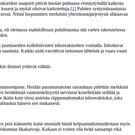
esuksenkin naapurit pitivät itseään puhtaana eristäytymällä kaikesta
 kuurot ja mykät olisivat karkotettuja.
[1]
Pahiten syntymäsaastaisia
sessä. Niistä luopuminen merkitsisi yhteiskuntajärjestystä uhkaavaa
nssa, oli olemassa mahdollisuus puhdistautua sitä varten rakennetussa
uden.
 juurtuneiden kollektiivisten inhoreaktioitten voimalla. Inhottavat
saastasta. Kaikki aistit varoittivat tartunnan lähteistä ja vaara vaani
 ihmiset yrittivät välttää.
a saastaisempana. Heidän parantumatonta sairauttaan pidettiin merkkinä
n herättämää vastenmielisyyttä tarvinnut kenellekään selittää ja
 ikään kuin irtosi aisteista riippumattomaksi inhoreaktioksi, joka
 suhtautua häneen sen mukaisesti.
kainen pois käännetty katse muistutti häntä kelpaamattomuudestaan myös
iskunnan likakaivoja. Kukaan ei voinut olla heitä sairaampi eikä