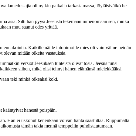
vallan edustajia oli nytkin paikalla tarkastamassa, löytäisivätkö he
sama asia. Silti hän pyysi Jeesusta tekemään nimenomaan sen, minkä
kukaan muu saanut edes yrittää.
in ennakointia. Kaikille näille intohimoille mies oli vain väline heidän
yt olevan mitään oikeita vastauksia.
ummatkin versiot Jeesuksen tunteista olivat tosia. Jeesus tunsi
 kaikkeen siihen, mikä olisi tehnyt hänen elämänsä mielekkääksi.
 vaan teki minkä oikeaksi koki.
 kääntyivät hänestä poispäin.
llaan. Hän ei uskonut kenenkään voivan häntä saastuttaa. Riippumatta
kään aikomusta tämän takia mennä temppeliin puhdistautumaan.