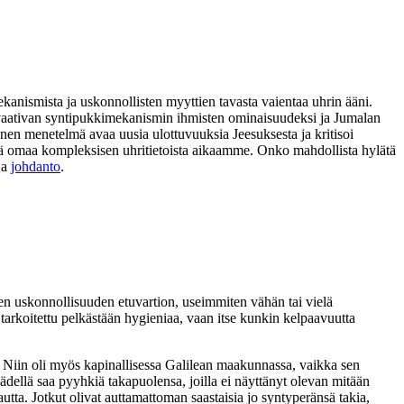
ekanismista ja uskonnollisten myyttien tavasta vaientaa uhrin ääni.
ia vaativan syntipukkimekanismin ihmisten ominaisuudeksi ja Jumalan
nen menetelmä avaa uusia ulottuvuuksia Jeesuksesta ja kritisoi
 sekä omaa kompleksisen uhritietoista aikaamme. Onko mahdollista hylätä
ja
johdanto
.
isen uskonnollisuuden etuvartion, useimmiten vähän tai vielä
ä tarkoitettu pelkästään hygieniaa, vaan itse kunkin kelpaavuutta
ja. Niin oli myös kapinallisessa Galilean maakunnassa, vaikka sen
ädellä saa pyyhkiä takapuolensa, joilla ei näyttänyt olevan mitään
utta. Jotkut olivat auttamattoman saastaisia jo syntyperänsä takia,