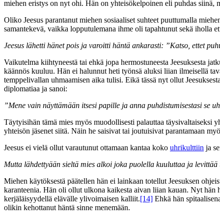
miehen eristys on nyt ohi. Hän on yhteisökelpoinen eli puhdas siinä, 
Oliko Jeesus parantanut miehen sosiaaliset suhteet puuttumalla miehen
samantekevä, vaikka lopputulemana ihme oli tapahtunut sekä iholla et
Jeesus lähetti hänet pois ja varoitti häntä ankarasti: ”Katso, ettet pu
Vaikutelma kiihtyneestä tai ehkä jopa hermostuneesta Jeesuksesta jat
käännös kuuluu. Hän ei halunnut heti työnsä aluksi liian ilmeisellä tav
temppelivallan uhmaamisen aika tulisi. Eikä tässä nyt ollut Jeesukses
diplomatiaa ja sanoi:
”Mene vain näyttämään itsesi papille ja anna puhdistumisestasi se uh
Täytyisihän tämä mies myös muodollisesti palauttaa täysivaltaiseksi y
yhteisön jäsenet siitä. Näin he saisivat tai joutuisivat parantamaan m
Jeesus ei vielä ollut varautunut ottamaan kantaa koko
uhrikulttiin
ja se
Mutta lähdettyään sieltä mies alkoi joka puolella kuuluttaa ja levittää
Miehen käytöksestä päätellen hän ei lainkaan totellut Jeesuksen ohjeis
karanteenia. Hän oli ollut ulkona kaikesta aivan liian kauan. Nyt hän ha
kerjäläisyydellä elävälle ylivoimaisen kalliit.
[14]
Ehkä hän spitaalisena
olikin kehottanut häntä sinne menemään.