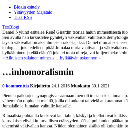
Blogin esittely
Ystävyyden Majatalo
Tilaa RSS
TeoBlogi
Daniel Nylund esittelee René Girardin teoriaa halun mimeettisestä luont
Sen avulla hän tarkastelee pyhitetyn väkivallan vähittäistä demytolog
täysin väkivallattomaksi ihmisten rakastajaksi. Daniel dramatisoi Jee
teologiaa, joka edelleen pitää Jumalaa uhria vaativana ja väkivaltaise
hylkääminen ja elää elämää joka ei tuota uhreja, vai kuljemmeko koht
«
Aikuisten salainen mimesis
…hylkäävän uskonnon
»
…inhomoralismin
0 kommenttia
Kirjoitettu
24.1.2016
Muokattu
30.1.2021
Pienten paikkojen synagogissa saarnaaminen oli toistaiseksi ainoa tapa
vähemmän oppineita miehiä, joilla oli ankarat tai vielä ankarammat käsit
Jumalalle ja Jumalan valitulle kansalle.
Rituaalista puhtautta koskevat lait. tabut, käskyt ja kiellot ovat kaik
kansalaiset elivätkin turvallisen etäisyyden päästä puhtauden pääkaup
tekemistä väkivallan kanssa. Niiden olennainen sisältö oli kuitenkin po