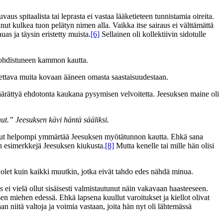
us spitaalista tai leprasta ei vastaa lääketieteen tunnistamia oireita.
ut kulkea tuon pelätyn nimen alla. Vaikka itse sairaus ei välttämättä
as ja täysin eristetty muista.
[6]
Sellainen oli kollektiivin sidotulle
 kohdistuneen kammon kautta.
roitettava muita kovaan ääneen omasta saastaisuudestaan.
määrättyä ehdotonta kaukana pysymisen velvoitetta. Jeesuksen maine oli
nut.” Jeesuksen kävi häntä sääliksi.
llut helpompi ymmärtää Jeesuksen myötätunnon kautta. Ehkä sana
 esimerkkejä Jeesuksen kiukusta.
[8]
Mutta kenelle tai mille hän olisi
 olet kuin kaikki muutkin, jotka eivät tahdo edes nähdä minua.
s ei vielä ollut sisäisesti valmistautunut näin vakavaan haasteeseen.
en miehen edessä. Ehkä lapsena kuullut varoitukset ja kiellot olivat
niitä valtoja ja voimia vastaan, joita hän nyt oli lähtemässä