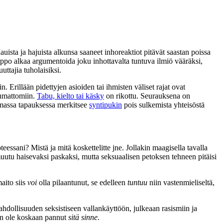
ista ja hajuista alkunsa saaneet inhoreaktiot pitävät saastan poissa
elppo alkaa argumentoida joku inhottavalta tuntuva ilmiö vääräksi,
uttajia tuholaisiksi.
n. Erillään pidettyjen asioiden tai ihmisten väliset rajat ovat
lumattomiin.
Tabu, kielto tai käsky
on rikottu. Seurauksena on
immassa tapauksessa merkitsee
syntipukin
pois sulkemista yhteisöstä
essani? Mistä ja mitä koskettelitte jne. Jollakin maagisella tavalla
uutu haisevaksi paskaksi, mutta seksuaalisen petoksen tehneen pitäisi
aito siis
voi
olla pilaantunut, se edelleen
tuntuu
niin vastenmieliseltä,
dollisuuden seksistiseen vallankäyttöön, julkeaan rasismiin ja
hän ole koskaan pannut
sitä sinne
.