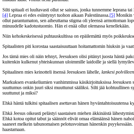
Silti spitaali ei luultavasti ollut se sairaus, jonka tunnemme leprana 
[4]
Lepraa ei edes esiintynyt tuohon aikaan Palestiinassa.
[5]
Monikin va
ollut parantumaton, sen aiheuttama stigma oli yleensä armottoman lopull
minuudelle kadotustuomio. Hän ei enää ollut olemassa kenellekään.
Niin kehokeskeisessä puhtauskultissa on epäilemättä myös poikkeukse
Spitaalisten piti korostaa saastaisuuttaan hoitamattomin hiuksin ja vaat
Jos tämä mies oli näin tehnyt, Jeesuksen olisi pitänyt juosta häntä p
kuitenkin kulkenut yhteiskunnan uloimmille laidoille ja siellä lymyilev
Spitaalinen mies keinotteli itsensä Jeesuksen lähelle,
lankesi polvillee
Markuksen evankeliumien vanhimmissa käsikirjoituksissa Jeesuksen s
suuttumus onkin juuri siksi muuttunut sääliksi. Silti jää kohtuullinen s
suuttunut ja miksi?
Ehkä häntä tulkitsi spitaalisen asettavan hänen hyväntahtoisuutensa ky
Ehkä Jeesus oikeasti pelästyi saastaisen miehen äkkinäistä lähestymistä
Ehkä kotoa opitut tabut ja säännöt elivät omaa elämäänsä hänen nahoiss
saaneet melkein tabunomaisen pelotusvoiman hänenkin psyykessään. Minu
haastamaan.