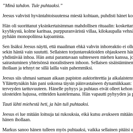
”Minä tahdon. Tule puhtaaksi.”
Jeesus vahvisti hyväntahtoisuutensa miestä kohtaan, puhdisti hänet kos
Hän oli suorittanut yksinkertaisimman mahdollisen rituaalin: koskettanu
kyyhkystä, kolme karitsaa, purppuranväristä villaa, kilokaupalla vehnäj
pyhään monopoliinsa kajoamista.
Sen lisäksi Jeesus näytti, että maailman ehkä vahvin inhoreaktio ei oll
sekin häntä vain suututti. Sellaisten torjuntareaktioiden ohjaukseen 
yhdistävää inhoa. Hän astui parantavaan suhteeseen miehen kanssa, joka k
sairastuminen yhteisönsä moralistiseen inhoon. Sellaisen sisäistäminen
ihollaan ja tehnyt ne sillä lailla vain pahemmiksi.
Jeesus siis uhmasi samaan aikaan papiston auktoriteettia ja aikalaisten
Yllätettynäkin hän pani uskonsa täysin päinvastaiseen dynamiikkaan:
terveyden tarttuvuuteen. Hänelle pyhyys ja puhtaus eivät olleet kehon e
ulosteiden hajussa, eritteiden kastelemana. Hän vapautti pyhyyden ja 
Tauti lähti miehestä heti, ja hän tuli puhtaaksi.
Jeesus ei lue mitään loitsuja tai rukouksia, eikä kutsu avukseen mitää
hänen ihollaan.
Markus sanoo hänen tulleen myös puhtaaksi, vaikka sellainen pitäisi olla