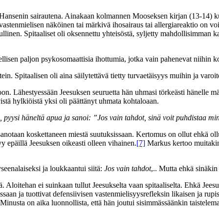
tai Hansenin sairautena. Ainakaan kolmannen Mooseksen kirjan (13-14) kuva
stenmielisen näköinen tai märkivä ihosairaus tai allergiareaktio on voin
inen. Spitaaliset oli oksennettu yhteisöstä, syljetty mahdollisimman kau
llisen paljon psykosomaattisia ihottumia, jotka vain pahenevat niihin
tein. Spitaalisen oli aina säilytettävä tietty turvaetäisyys muihin ja va
akoon. Lähestyessään Jeesuksen seuruetta hän uhmasi törkeästi hänelle 
istä hylkiöistä yksi oli päättänyt uhmata kohtaloaan.
n, pyysi häneltä apua ja sanoi: ”Jos vain tahdot, sinä voit puhdistaa mi
anotaan koskettaneen miestä suutuksissaan. Kertomus on ollut ehkä o
yy epäillä Jeesuksen oikeasti olleen vihainen.
[7]
Markus kertoo muitakin
seenalaiseksi ja loukkaantui siitä:
Jos vain
tahdot
,.. Mutta ehkä sinäkin
. Aloitehan ei suinkaan tullut Jeesukselta vaan spitaaliselta. Ehkä Jeesu
aan ja tuottivat defensiivisen vastenmielisyysrefleksin likaisen ja rupis
sta on aika luonnollista, että hän joutui sisimmässäänkin taistelemaan 