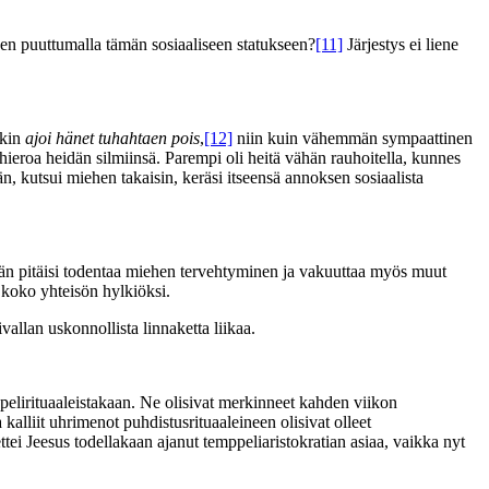
den puuttumalla tämän sosiaaliseen statukseen?
[11]
Järjestys ei liene
nkin
ajoi hänet tuhahtaen pois
,
[12]
niin kuin vähemmän sympaattinen
 hieroa heidän silmiinsä. Parempi oli heitä vähän rauhoitella, kunnes
, kutsui miehen takaisin, keräsi itseensä annoksen sosiaalista
n pitäisi todentaa miehen tervehtyminen ja vakuuttaa myös muut
i koko yhteisön hylkiöksi.
allan uskonnollista linnaketta liikaa.
ppelirituaaleistakaan. Ne olisivat merkinneet kahden viikon
 kalliit uhrimenot puhdistusrituaaleineen olisivat olleet
ei Jeesus todellakaan ajanut temppeliaristokratian asiaa, vaikka nyt