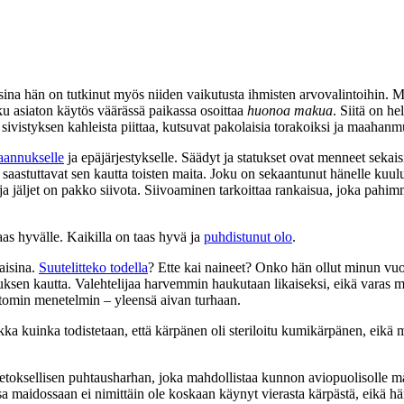
na hän on tutkinut myös niiden vaikutusta ihmisten arvovalintoihin. Mau
ku asiaton käytös väärässä paikassa osoittaa
huonoa makua
. Siitä on h
sivistyksen kahleista piittaa, kutsuvat pakolaisia torakoiksi ja maahanmu
kaannukselle
ja epäjärjestykselle. Säädyt ja statukset ovat menneet sekaisi
ja saastuttavat sen kautta toisten maita. Joku on sekaantunut hänelle kuu
ja jäljet on pakko siivota. Siivoaminen tarkoittaa rankaisua, joka pah
aas hyvälle. Kaikilla on taas hyvä ja
puhdistunut olo
.
aisina.
Suutelitteko todella
? Ette kai naineet? Onko hän ollut minun vuote
ksen kautta. Valehtelijaa harvemmin haukutaan likaiseksi, eikä varas m
ttomin menetelmin – yleensä aivan turhaan.
 kuinka todistetaan, että kärpänen oli steriloitu kumikärpänen, eikä m
etoksellisen puhtausharhan, joka mahdollistaa kunnon aviopuolisolle mah
a maidossaan ei nimittäin ole koskaan käynyt vierasta kärpästä, eikä 