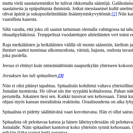
mutta vielä saastaisemmiksi he tulivat rikkomalla sääntöjä. Galilealaise
saastaisesta ja epäpuhtaista ihmisistä. Jotkut messiaaniset kultit unelm
olivat äpärät ja sukupuolielimiltään lisääntymiskyvyttömät.
[2]
Niin kau
vaarallista kaaosta.
Siltä varalta, että joku oli saanut tartunnan olemalla vahingossa tai ta
rituaalipyhäkössä. Temppelissä vuodatettujen uhrieläinten veri toimi 
Raja meikäläisten ja heikäläisten välillä oli monin säännöin, kielloin 
ihmiset saattoi tunnistaa ulkomuodosta, väristä, hajusta, oudosta tavasta
joka puolella.
Jeesus ei ehtinyt kuin nimeämättömän naapurikylän yhteiseen kokoontum
Jeesuksen luo tuli spitaalinen,
[3]
Niin ei olisi pitänyt tapahtua. Spitaalisiin kohdistui valtava yhteisöl
Jumalan tuomiosta. He olivat siis itse syypäitä kohtaloonsa. Pahan nä
perustella. Jokainen tiesi sen. Kaikki tunsivat sen kehossaan. Tämä ku
ohjasi myös kansan moralistisia reaktioita. Oraalisuudesta on aika lyhy
Spitaalista ei pidetty säälittävänä vaan kuvottavana. Hän ei ollut sai
Spitaalista oli pelottavaa katsoa ja hänen läheisyydessään oli pelotta
Jumalalle. Näin spitaaliset kantoivat koko yhteisön synnit kehossaan.
mikään lääke voinut heitä parantaa.