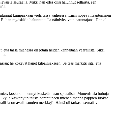
levaisia seuraajia. Miksi hän edes olisi halunnut sellaista, sen
ttää.
 halunnut kumpaakaan vielä tässä vaiheessa. Liian nopea riitaantuminen
. Ei hän myöskään halunnut tulla nähdyksi vain parantajana. Hän oli
että tässä miehessä oli jotain heidän kannaltaan vaarallista. Siksi
illa.
asiaa; he kokevat hänet kilpailijakseen. Se taas merkitsi sitä, että
t mies, koska oli mennyt koskettamaan spitaalista. Monenlaisia huhuja
us oli kyllä käskenyt pitalista parantuneen miehen mennä pappien luokse
allisia omavaltaisuuden merkkejä. Häntä oli tarkasti seurattava.