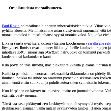
Oraalisuudesta moraalisuuteen.
Paul Roxin
on maailman tunnetuin inhoreaktioiden tutkija. Viime vuosi
pyhältä alueelta. Me ilmaisemme asian sivistyneesti sanomalla, että jo
moraalittomaksi tai mistä tahansa syystä tuomittavaksi. Ne, jotka eivät 
Lika ja saasta ovat hierarkkisen yhteisön koodisanoja
vaaralliselle se
löystyneet. Ihmiset ovat alkaneet liikkua yli heille kuuluvien rajojen 
inhottava
sotku
, suorastaan
oksettava
näky. Joku on toiminut
paskasti
kuoleman tai karkotuksen kautta.
Kun pöytä on taas siivottu, ilma
tuoksuu
raikkaalta ja elämä
maistuu
t
Kaikista paheista nimenomaan seksuaalisia rikkomuksia on pidetty lik
ihminen, paikka tai suhde on saastunut pienenkin seksuaalisen kosketu
aina mennä ensin suihkuun ja puhdistautua sitten synneistään lukema
Kun kärpänen on käynyt maitolasissa, maito on juomakelvotonta. Vaikka
ettei sitä pysty juomaan.
Tämä saastasta pidättymiseen keskittyvä moraali synnyttää myös itsep
itsekkääseen elämään vailla mitään syyllisyyden tuntoja. Hänen omass