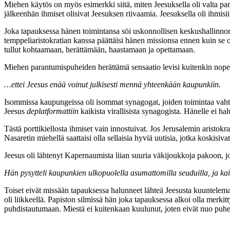
Miehen käytös on myös esimerkki siitä, miten Jeesuksella oli valta paran
jälkeenhän ihmiset olisivat Jeesuksen riivaamia. Jeesuksella oli ihmisiin 
Joka tapauksessa hänen toimintansa söi uskonnollisen keskushallinnon 
temppeliaristokratian kanssa päättäisi hänen missionsa ennen kuin se
tullut kohtaamaan, herättämään, haastamaan ja opettamaan.
Miehen parantumispuheiden herättämä sensaatio levisi kuitenkin nopeas
…ettei Jeesus enää voinut julkisesti mennä yhteenkään kaupunkiin.
Isommissa kaupungeissa oli isommat synagogat, joiden toimintaa vahtiva
Jeesus
deplatformattiin
kaikista virallisista synagogista. Hänelle ei h
Tästä porttikiellosta ihmiset vain innostuivat. Jos Jerusalemin aristokrat
Nasaretin miehellä saattaisi olla sellaisia hyviä uutisia, jotka koskisi
Jeesus oli lähtenyt Kapernaumista liian suuria väkijoukkoja pakoon, j
Hän pysytteli kaupunkien ulkopuolella asumattomilla seuduilla, ja kai
Toiset eivät missään tapauksessa halunneet lähteä Jeesusta kuuntelemaa
oli liikkeellä. Papiston silmissä hän joka tapauksessa alkoi olla merkit
puhdistautumaan. Miestä ei kuitenkaan kuulunut, joten eivät nuo puheet