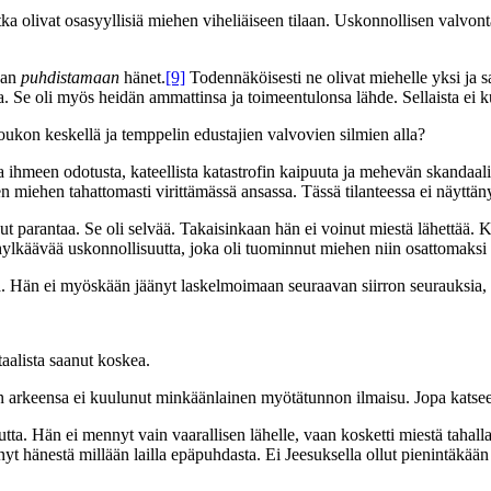
a olivat osasyyllisiä miehen viheliäiseen tilaan. Uskonnollisen valvonta
aan
puhdistamaan
hänet.
[9]
Todennäköisesti ne olivat miehelle yksi ja 
tta. Se oli myös heidän ammattinsa ja toimeentulonsa lähde. Sellaista ei 
ukon keskellä ja temppelin edustajien valvovien silmien alla?
evaa ihmeen odotusta, kateellista katastrofin kaipuuta ja mehevän skandaal
n miehen tahattomasti virittämässä ansassa. Tässä tilanteessa ei näyttän
t parantaa. Se oli selvää. Takaisinkaan hän ei voinut miestä lähettää. K
 hylkäävää uskonnollisuutta, joka oli tuominnut miehen niin osattomaksi
sta. Hän ei myöskään jäänyt laskelmoimaan seuraavan siirron seurauksia,
taalista saanut koskea.
arkeensa ei kuulunut minkäänlainen myötätunnon ilmaisu. Jopa katseet
tta. Hän ei mennyt vain vaarallisen lähelle, vaan kosketti miestä taha
ehnyt hänestä millään lailla epäpuhdasta. Ei Jeesuksella ollut pienintä