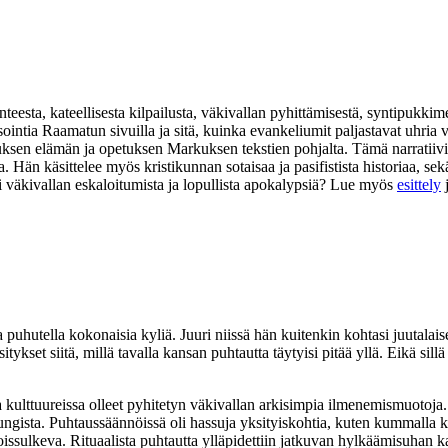
eesta, kateellisesta kilpailusta, väkivallan pyhittämisestä, syntipukkim
isointia Raamatun sivuilla ja sitä, kuinka evankeliumit paljastavat uhr
suksen elämän ja opetuksen Markuksen tekstien pohjalta. Tämä narratiivi
na. Hän käsittelee myös kristikunnan sotaisaa ja pasifistista historiaa,
i väkivallan eskaloitumista ja lopullista apokalypsiä? Lue myös
esittely
 puhutella kokonaisia kyliä. Juuri niissä hän kuitenkin kohtasi juutala
ykset siitä, millä tavalla kansan puhtautta täytyisi pitää yllä. Eikä sill
issa kulttuureissa olleet pyhitetyn väkivallan arkisimpia ilmenemismuoto
ungista. Puhtaussäännöissä oli hassuja yksityiskohtia, kuten kummalla k
issulkeva. Rituaalista puhtautta ylläpidettiin jatkuvan hylkäämisuhan ka