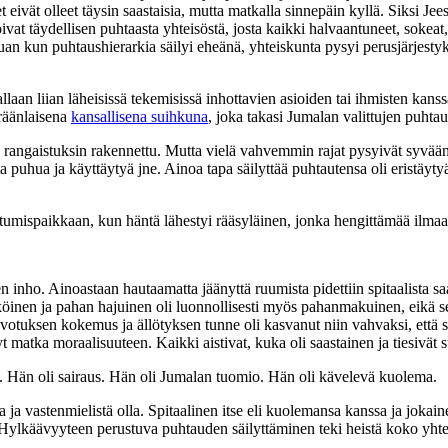
t eivät olleet täysin saastaisia, mutta matkalla sinnepäin kyllä. Siksi Je
oivat täydellisen puhtaasta yhteisöstä, josta kaikki halvaantuneet, sokeat,
an kun puhtaushierarkia säilyi eheänä, yhteiskunta pysyi perusjärjestyk
hallaan liian läheisissä tekemisissä inhottavien asioiden tai ihmisten ka
eräänlaisena
kansallisena suihkuna
, joka takasi Jumalan valittujen puhta
ja rangaistuksin rakennettu. Mutta vielä vahvemmin rajat pysyivät syvään
 puhua ja käyttäytyä jne. Ainoa tapa säilyttää puhtautensa oli eristäytyä 
ispaikkaan, kun häntä lähestyi rääsyläinen, jonka hengittämää ilmaakin
linen inho. Ainoastaan hautaamatta jäänyttä ruumista pidettiin spitaalist
köinen ja pahan hajuinen oli luonnollisesti myös pahanmakuinen, eikä se
votuksen kokemus ja ällötyksen tunne oli kasvanut niin vahvaksi, että se
t matka moraalisuuteen. Kaikki aistivat, kuka oli saastainen ja tiesivät
ras. Hän oli sairaus. Hän oli Jumalan tuomio. Hän oli kävelevä kuolema.
vaa ja vastenmielistä olla. Spitaalinen itse eli kuolemansa kanssa ja jo
 Hylkäävyyteen perustuva puhtauden säilyttäminen teki heistä koko yhte