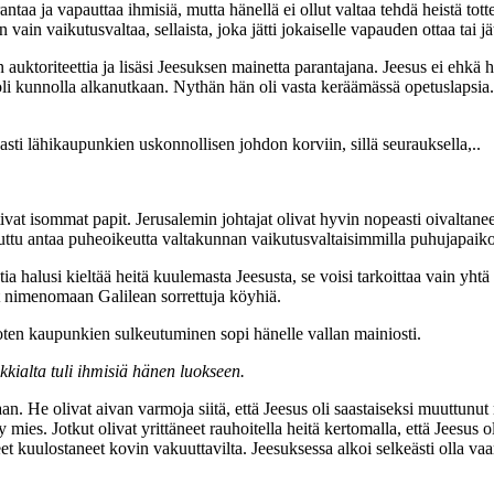
taa ja vapauttaa ihmisiä, mutta hänellä ei ollut valtaa tehdä heistä totte
vain vaikutusvaltaa, sellaista, joka jätti jokaiselle vapauden ottaa tai jä
auktoriteettia ja lisäsi Jeesuksen mainetta parantajana. Jeesus ei ehkä
 oli kunnolla alkanutkaan. Nythän hän oli vasta keräämässä opetuslapsia
ti lähikaupunkien uskonnollisen johdon korviin, sillä seurauksella,..
t isommat papit. Jerusalemin johtajat olivat hyvin nopeasti oivaltaneet, 
aluttu antaa puheoikeutta valtakunnan vaikutusvaltaisimmilla puhujapaiko
ia halusi kieltää heitä kuulemasta Jeesusta, se voisi tarkoittaa vain yhtä 
vat nimenomaan Galilean sorrettuja köyhiä.
oten kaupunkien sulkeutuminen sopi hänelle vallan mainiosti.
kkialta tuli ihmisiä hänen luokseen.
n. He olivat aivan varmoja siitä, että Jeesus oli saastaiseksi muuttunu
ty mies. Jotkut olivat yrittäneet rauhoitella heitä kertomalla, että Jees
 kuulostaneet kovin vakuuttavilta. Jeesuksessa alkoi selkeästi olla vaar