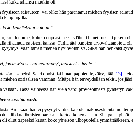
missä kuka tahansa muukin oli.
 fyysiseen sairauteen, vai oliko hän parantanut miehen fyysisen sairau
tä kaupungilla.
hu tästä kenellekään mitään.”
kuu, kun luemme, kuinka nopeasti Jeesus lähetti hänet pois tai pikemmi
alla riitaantua papiston kanssa. Turha tätä pappien arvovaltatappiota oli
ta kysymys, vaan tämän miehen hyvinvoinnista. Siksi hän henkäisi syvään
ri, jonka Mooses on määrännyt, todisteeksi heille.”
hteisön jäseneksi. Se ei onnistuisi ilman pappien hyväksyntää.
[13]
Heidä
yös miehen sosiaalisen vamman. Mitäpä hän terveydellään tekisi, jos jäis
n valtaan. Tässä vaiheessa hän vielä varoi provosoimasta pyhitetyn väkiv
 tietoa tapahtuneesta,
tusta. Ainakaan hän ei pysynyt vaiti eikä todennäköisesti piitannut tem
lusi liikkua ihmisten parissa ja kertoa kokemastaan. Sitä paitsi pitkät ja
 oli ollut tarpeeksi kauan koko yhteisön ulkopuolella ymmärtääkseen, ett