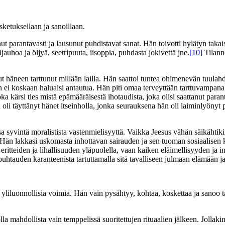
ketuksellaan ja sanoillaan.
t parantavasti ja lausunut puhdistavat sanat. Hän toivotti hylätyn takais
auhoa ja öljyä, seetripuuta, iisoppia, puhdasta jokivettä jne.
[10]
Tilanne
ut häneen tarttunut millään lailla. Hän saattoi tuntea ohimenevän tuulahd
hän ei koskaan haluaisi antautua. Hän piti omaa terveyttään tarttuvampa
ärsi ties mistä epämääräisestä ihotaudista, joka olisi saattanut parantua
 oli täyttänyt hänet itseinholla, jonka seurauksena hän oli laiminlyönyt 
sa syvintä moralistista vastenmielisyyttä. Vaikka Jeesus vähän säikähtik
 Hän lakkasi uskomasta inhottavan sairauden ja sen tuoman sosiaalisen
ritteiden ja lihallisuuden yläpuolella, vaan kaiken eläimellisyyden ja i
puhtauden karanteenista tartuttamalla sitä tavalliseen julmaan elämään 
n yliluonnollisia voimia. Hän vain pysähtyy, kohtaa, koskettaa ja sanoo
 mahdollista vain temppelissä suoritettujen rituaalien jälkeen. Jollakin l