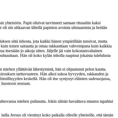
in yhteisöön. Papit olisivat tarvinneet samaan rituaaliin kaksi
 oli siis uhkaavan lähellä papiston avointa uhmaamista ja heidän
uksen siitä inhosta, jota kaikki hänen ympärillään tunsivat, mutta
na kuin toisen sairautta ja omaa rakkauttaan vahvempana kuin kaikkia
 itsestään jo aikoja sitten. Jäljelle jäi vain kokonaisvaltainen
puhtauttaan. Hän oli koko kylän inholla raapinut jokaista tulehdusta
in miehen yllättävää lähestymistä, hän ei ohjautunut pelon kautta.
 kirouksen tarttuvuuteen. Hän alkoi uskoa hyvyyden, rakkauden ja
nhimillisyyden keskellä. Hän oli itse syntynyt eläinten sadesuojassa,
ja huonoon seuraan.
 tahtovansa miehen puhtautta. Jokin silmin havaittava muutos tapahtui
ailla Jeesus oli viestinyt koko paikalla olleelle yhteisölle, että tämän