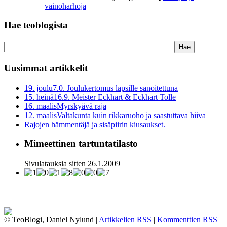
vainoharhoja
Hae teoblogista
Uusimmat artikkelit
19. joulu
7.0. Joulukertomus lapsille sanoitettuna
15. heinä
16.9. Meister Eckhart & Eckhart Tolle
16. maalis
Myrskyävä raja
12. maalis
Valtakunta kuin rikkaruoho ja saastuttava hiiva
Rajojen hämmentäjä ja sisäpiirin kiusaukset.
Mimeettinen tartuntatilasto
Sivulatauksia sitten 26.1.2009
© TeoBlogi, Daniel Nylund |
Artikkelien RSS
|
Kommenttien RSS