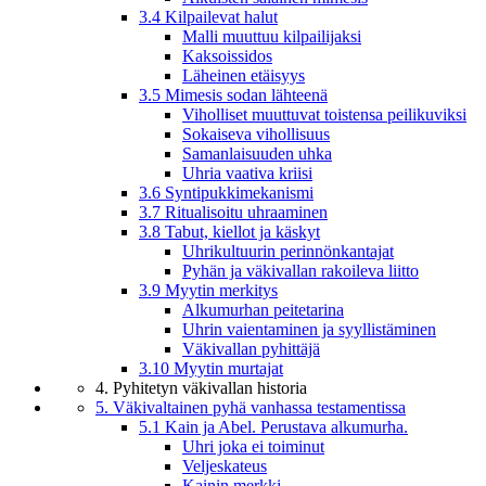
3.4 Kilpailevat halut
Malli muuttuu kilpailijaksi
Kaksoissidos
Läheinen etäisyys
3.5 Mimesis sodan lähteenä
Viholliset muuttuvat toistensa peilikuviksi
Sokaiseva vihollisuus
Samanlaisuuden uhka
Uhria vaativa kriisi
3.6 Syntipukkimekanismi
3.7 Ritualisoitu uhraaminen
3.8 Tabut, kiellot ja käskyt
Uhrikultuurin perinnönkantajat
Pyhän ja väkivallan rakoileva liitto
3.9 Myytin merkitys
Alkumurhan peitetarina
Uhrin vaientaminen ja syyllistäminen
Väkivallan pyhittäjä
3.10 Myytin murtajat
4. Pyhitetyn väkivallan historia
5. Väkivaltainen pyhä vanhassa testamentissa
5.1 Kain ja Abel. Perustava alkumurha.
Uhri joka ei toiminut
Veljeskateus
Kainin merkki