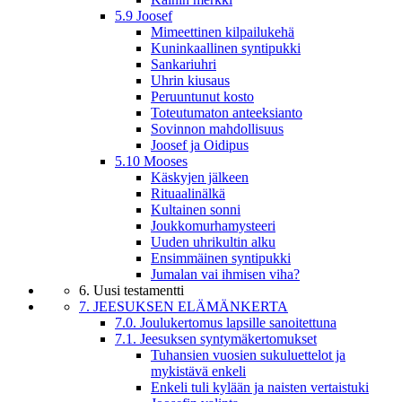
5.9 Joosef
Mimeettinen kilpailukehä
Kuninkaallinen syntipukki
Sankariuhri
Uhrin kiusaus
Peruuntunut kosto
Toteutumaton anteeksianto
Sovinnon mahdollisuus
Joosef ja Oidipus
5.10 Mooses
Käskyjen jälkeen
Rituaalinälkä
Kultainen sonni
Joukkomurhamysteeri
Uuden uhrikultin alku
Ensimmäinen syntipukki
Jumalan vai ihmisen viha?
6. Uusi testamentti
7. JEESUKSEN ELÄMÄNKERTA
7.0. Joulukertomus lapsille sanoitettuna
7.1. Jeesuksen syntymäkertomukset
Tuhansien vuosien sukuluettelot ja
mykistävä enkeli
Enkeli tuli kylään ja naisten vertaistuki