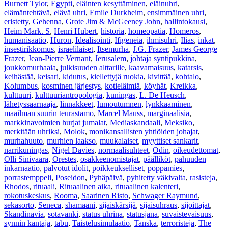
Burnett Tylor
,
Egypti
,
eläinten kesyttäminen
,
eläinuhri
,
elämäntehtävä
,
elävä uhri
,
Emile Durkheim
,
ensimmäinen uhri
,
eristetty
,
Gehenna
,
Grote Jim & McGeeney John
,
hallintokausi
,
Heim Mark. S
,
Henri Hubert
,
historia
,
homeopatia
,
Homeros
,
humanisaatio
,
Huron
,
Idealisointi
,
Ifigeneia
,
ihmisuhri
,
Ilias
,
inkat
,
insestirikkomus
,
israelilaiset
,
Itsemurha
,
J.G. Frazer
,
James George
Frazer
,
Jean-Pierre Vernant
,
Jerusalem
,
johtaja syntipukkina
,
joukkomurhaaia
,
julkisuuden alttarille
,
kaavamaisuus
,
katarsis
,
keihästää
,
keisari
,
kidutus
,
kiellettyjä ruokia
,
kivittää
,
kohtalo
,
Kolumbus
,
kosminen järjestys
,
kotieläimiä
,
köyhät
,
Kreikka
,
kulttuuri
,
kulttuuriantropologia
,
kuningas
,
L. De Heusch
,
lähetyssaarnaaja
,
linnakkeet
,
lumoutumnen
,
lynkkaaminen
,
maailman suurin teurastamo
,
Marcel Mauss
,
marginaalisia
,
markkinavoimien hurjat jumalat
,
Mediaskandaali
,
Meksiko
,
merkitään uhriksi
,
Molok
,
monikansallisten yhtiöiden johajat
,
murhahuuto
,
murhien laakso
,
muukalaiset
,
myyttiset sankarit
,
narrikuningas
,
Nigel Davies
,
normaalisuhteet
,
Odin
,
oikeudettomat
,
Olli Sinivaara
,
Orestes
,
osakkeenomistajat
,
päälliköt
,
pahuuden
inkarnaatio
,
palvotut idolit
,
poikkeukselliset
,
poppamies
,
porrastemppeli
,
Poseidon
,
Pyhäpäivä
,
pyhitetty väkivalta
,
rasisteja
,
Rhodos
,
rituaali
,
Rituaalinen aika
,
rituaalinen kalenteri
,
rokotuskeskus
,
Rooma
,
Saarinen Risto
,
Schwager Raymund
,
sekasorto
,
Seneca
,
shamaani
,
sijaiskärsijä
,
sijaisuhraus
,
sijoittajat
,
Skandinavia
,
sotavanki
,
status uhrina
,
statusjana
,
suvaistevaisuus
,
synnin kantaja
,
tabu
,
Taistelusimulaatio
,
Tanska
,
terroristeja
,
The