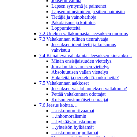
Joosefin valinta
Lapsen syntymä ja paimenet
Lapsen nimeäminen ja sitten naimisiin
Tietäjiä ja vainoharhoja
Pakolaisuus ja kotiutus
Loppumietteitä
7.2 Unelma valtakunnasta. Jeesuksen nuoruus
7.3 Valtakunnan tulinen tienraivaaja
Jeesuksen identiteetti ja kutsumus
vahvistuu
7.4 Kilpaileva valtakunta. Jeesuksen kiusaukset.
Minän ensisijaisuuden viettelys.
Jumalan kiusaamisen viettelys
Absoluuttisen vallan viettelys
Enkeleitä ja perkeleitä, onko heitä?
7.5 Valtakunnan aakkoset
Jeesuksen vai Johanneksen valtakunta?
Pettää valtakunnan odottajat
Kutsuu ensimmäiset seuraajat
7.6 Jeesus kohtaa…
…uskonnon riivaamat
…inhomoralismin
…hylkäävän uskonnon
…yhteisön hylkäämät
…uskonnon orjuuttamat