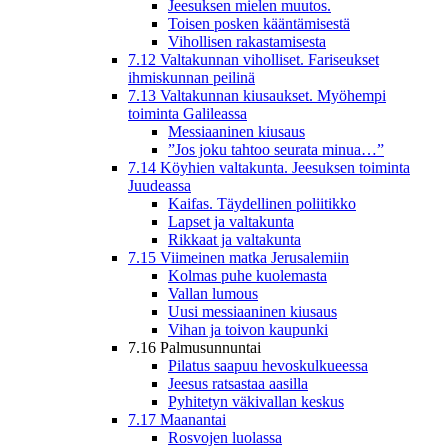
Jeesuksen mielen muutos.
Toisen posken kääntämisestä
Vihollisen rakastamisesta
7.12 Valtakunnan viholliset. Fariseukset
ihmiskunnan peilinä
7.13 Valtakunnan kiusaukset. Myöhempi
toiminta Galileassa
Messiaaninen kiusaus
”Jos joku tahtoo seurata minua…”
7.14 Köyhien valtakunta. Jeesuksen toiminta
Juudeassa
Kaifas. Täydellinen poliitikko
Lapset ja valtakunta
Rikkaat ja valtakunta
7.15 Viimeinen matka Jerusalemiin
Kolmas puhe kuolemasta
Vallan lumous
Uusi messiaaninen kiusaus
Vihan ja toivon kaupunki
7.16 Palmusunnuntai
Pilatus saapuu hevoskulkueessa
Jeesus ratsastaa aasilla
Pyhitetyn väkivallan keskus
7.17 Maanantai
Rosvojen luolassa