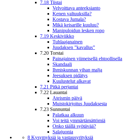
7.18 Tiistai
Velvoittava anteeksianto
Kenen valtuuksilla?
Kostava Jumala?
Mikä keisarille kuuluu?
Manipuloidun lesken ropo
7.19 Keskiviikko
Tuhlaajanainen
Juudaksen ”kavallus”
7.20 Torstai
Painajainen viimeisellä ehtoollisella
Skandaali
Ihmiskunnan vihan malja
Jeesuksen pidätys
Kuulustelut alkavat
7.21 Pitkä perjantai
7.22 Lauantai
Ateismin päivä
Muistokirjoitus Juudaksesta
7.23 Sunnuntai
Palatkaa alkuun
Voi teitä ymmärtämättömiä
Onko täällä syötävää?
Salajuonia
8 Kysymyksiä ja vastausyrityksiä