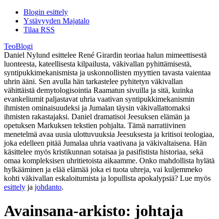
Blogin esittely
Ystävyyden Majatalo
Tilaa RSS
TeoBlogi
Daniel Nylund esittelee René Girardin teoriaa halun mimeettisestä
luonteesta, kateellisesta kilpailusta, väkivallan pyhittämisestä,
syntipukkimekanismista ja uskonnollisten myyttien tavasta vaientaa
uhrin ääni. Sen avulla hän tarkastelee pyhitetyn väkivallan
vähittäistä demytologisointia Raamatun sivuilla ja sitä, kuinka
evankeliumit paljastavat uhria vaativan syntipukkimekanismin
ihmisten ominaisuudeksi ja Jumalan täysin väkivallattomaksi
ihmisten rakastajaksi. Daniel dramatisoi Jeesuksen elämän ja
opetuksen Markuksen tekstien pohjalta. Tämä narratiivinen
menetelmä avaa uusia ulottuvuuksia Jeesuksesta ja kritisoi teologiaa,
joka edelleen pitää Jumalaa uhria vaativana ja väkivaltaisena. Hän
käsittelee myös kristikunnan sotaisaa ja pasifistista historiaa, sekä
omaa kompleksisen uhritietoista aikaamme. Onko mahdollista hylätä
hylkääminen ja elää elämää joka ei tuota uhreja, vai kuljemmeko
kohti väkivallan eskaloitumista ja lopullista apokalypsiä? Lue myös
esittely
ja
johdanto
.
Avainsana-arkisto:
johtaja