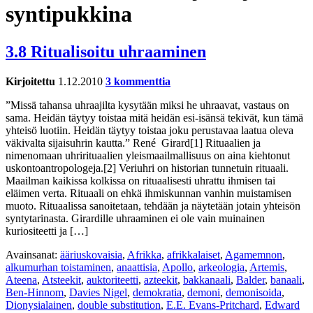
syntipukkina
3.8 Ritualisoitu uhraaminen
Kirjoitettu
1.12.2010
3 kommenttia
”Missä tahansa uhraajilta kysytään miksi he uhraavat, vastaus on
sama. Heidän täytyy toistaa mitä heidän esi-isänsä tekivät, kun tämä
yhteisö luotiin. Heidän täytyy toistaa joku perustavaa laatua oleva
väkivalta sijaisuhrin kautta.” René Girard[1] Rituaalien ja
nimenomaan uhrirituaalien yleismaailmallisuus on aina kiehtonut
uskontoantropologeja.[2] Veriuhri on historian tunnetuin rituaali.
Maailman kaikissa kolkissa on rituaalisesti uhrattu ihmisen tai
eläimen verta. Rituaali on ehkä ihmiskunnan vanhin muistamisen
muoto. Rituaalissa sanoitetaan, tehdään ja näytetään jotain yhteisön
syntytarinasta. Girardille uhraaminen ei ole vain muinainen
kuriositeetti ja […]
Avainsanat:
ääriuskovaisia
,
Afrikka
,
afrikkalaiset
,
Agamemnon
,
alkumurhan toistaminen
,
anaattisia
,
Apollo
,
arkeologia
,
Artemis
,
Ateena
,
Atsteekit
,
auktoriteetti
,
azteekit
,
bakkanaali
,
Balder
,
banaali
,
Ben-Hinnom
,
Davies Nigel
,
demokratia
,
demoni
,
demonisoida
,
Dionysialainen
,
double substitution
,
E.E. Evans-Pritchard
,
Edward