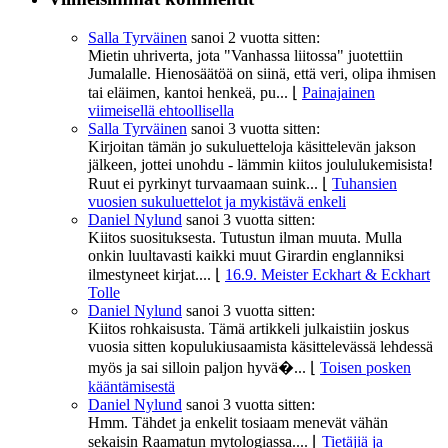
Salla Tyrväinen
sanoi
2 vuotta sitten:
Mietin uhriverta, jota "Vanhassa liitossa" juotettiin
Jumalalle. Hienosäätöä on siinä, että veri, olipa ihmisen
tai eläimen, kantoi henkeä, pu...
⌊
Painajainen
viimeisellä ehtoollisella
Salla Tyrväinen
sanoi
3 vuotta sitten:
Kirjoitan tämän jo sukuluetteloja käsittelevän jakson
jälkeen, jottei unohdu - lämmin kiitos joululukemisista!
Ruut ei pyrkinyt turvaamaan suink...
⌊
Tuhansien
vuosien sukuluettelot ja mykistävä enkeli
Daniel Nylund
sanoi
3 vuotta sitten:
Kiitos suosituksesta. Tutustun ilman muuta. Mulla
onkin luultavasti kaikki muut Girardin englanniksi
ilmestyneet kirjat....
⌊
16.9. Meister Eckhart & Eckhart
Tolle
Daniel Nylund
sanoi
3 vuotta sitten:
Kiitos rohkaisusta. Tämä artikkeli julkaistiin joskus
vuosia sitten kopulukiusaamista käsittelevässä lehdessä
myös ja sai silloin paljon hyvä�...
⌊
Toisen posken
kääntämisestä
Daniel Nylund
sanoi
3 vuotta sitten:
Hmm. Tähdet ja enkelit tosiaam menevät vähän
sekaisin Raamatun mytologiassa....
⌊
Tietäjiä ja