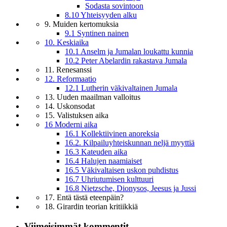
Sodasta sovintoon
8.10 Yhteisyyden alku
9. Muiden kertomuksia
9.1 Syntinen nainen
10. Keskiaika
10.1 Anselm ja Jumalan loukattu kunnia
10.2 Peter Abelardin rakastava Jumala
11. Renesanssi
12. Reformaatio
12.1 Lutherin väkivaltainen Jumala
13. Uuden maailman valloitus
14. Uskonsodat
15. Valistuksen aika
16 Moderni aika
16.1 Kollektiivinen anoreksia
16.2. Kilpailuyhteiskunnan neljä myyttiä
16.3 Kateuden aika
16.4 Halujen naamiaiset
16.5 Väkivaltaisen uskon puhdistus
16.7 Uhriutumisen kulttuuri
16.8 Nietzsche, Dionysos, Jeesus ja Jussi
17. Entä tästä eteenpäin?
18. Girardin teorian kritiikkiä
Viimeisimmät kommentit