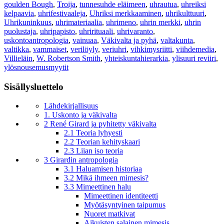
goulden Bough
,
Troija
,
tunnesuhde eläimeen
,
uhrautua
,
uhreiksi
kelpaavia
,
uhrifestivaaleja
,
Uhriksi merkkaaminen
,
uhrikulttuuri
,
Uhrikuninkuus
,
uhrimateriaalia
,
uhrimeno
,
uhrin merkki
,
uhrin
puolustaja
,
uhripapisto
,
uhrirituaali
,
uhrivaranto
,
uskontoantropologia
,
vainuaa
,
Väkivalta ja pyhä
,
valtakunta
,
valtikka
,
vammaiset
,
verilöyly
,
veriuhri
,
vihkimysriitti
,
viihdemedia
,
Villieläin
,
W. Robertson Smith
,
yhteiskuntahierarkia
,
ylisuuri reviiri
,
ylösnousemusmyytit
Sisällysluettelo
Lähdekirjallisuus
1. Uskonto ja väkivalta
2 René Girard ja pyhitetty väkivalta
2.1 Teoria lyhyesti
2.2 Teorian kehityskaari
2.3 Liian iso teoria
3 Girardin antropologia
3.1 Haluamisen historiaa
3.2 Mikä ihmeen mimesis?
3.3 Mimeettinen halu
Mimeettinen identiteetti
Myötäsyntyinen taipumus
Nuoret matkivat
Aikuisten salainen mimesis