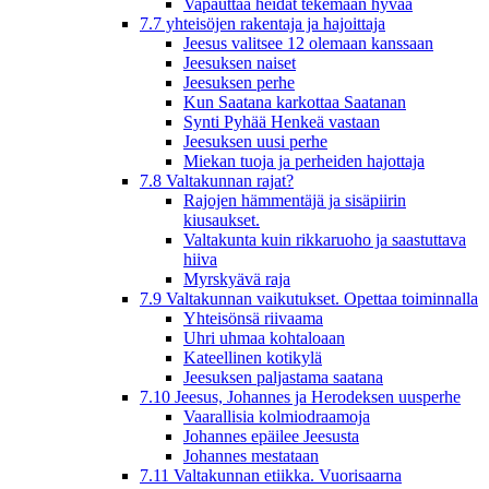
Vapauttaa heidät tekemään hyvää
7.7 yhteisöjen rakentaja ja hajoittaja
Jeesus valitsee 12 olemaan kanssaan
Jeesuksen naiset
Jeesuksen perhe
Kun Saatana karkottaa Saatanan
Synti Pyhää Henkeä vastaan
Jeesuksen uusi perhe
Miekan tuoja ja perheiden hajottaja
7.8 Valtakunnan rajat?
Rajojen hämmentäjä ja sisäpiirin
kiusaukset.
Valtakunta kuin rikkaruoho ja saastuttava
hiiva
Myrskyävä raja
7.9 Valtakunnan vaikutukset. Opettaa toiminnalla
Yhteisönsä riivaama
Uhri uhmaa kohtaloaan
Kateellinen kotikylä
Jeesuksen paljastama saatana
7.10 Jeesus, Johannes ja Herodeksen uusperhe
Vaarallisia kolmiodraamoja
Johannes epäilee Jeesusta
Johannes mestataan
7.11 Valtakunnan etiikka. Vuorisaarna