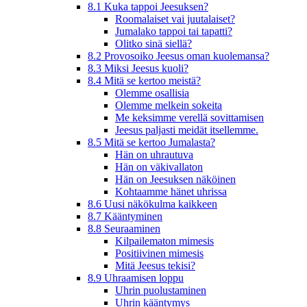
8.1 Kuka tappoi Jeesuksen?
Roomalaiset vai juutalaiset?
Jumalako tappoi tai tapatti?
Olitko sinä siellä?
8.2 Provosoiko Jeesus oman kuolemansa?
8.3 Miksi Jeesus kuoli?
8.4 Mitä se kertoo meistä?
Olemme osallisia
Olemme melkein sokeita
Me keksimme verellä sovittamisen
Jeesus paljasti meidät itsellemme.
8.5 Mitä se kertoo Jumalasta?
Hän on uhrautuva
Hän on väkivallaton
Hän on Jeesuksen näköinen
Kohtaamme hänet uhrissa
8.6 Uusi näkökulma kaikkeen
8.7 Kääntyminen
8.8 Seuraaminen
Kilpailematon mimesis
Positiivinen mimesis
Mitä Jeesus tekisi?
8.9 Uhraamisen loppu
Uhrin puolustaminen
Uhrin kääntymys