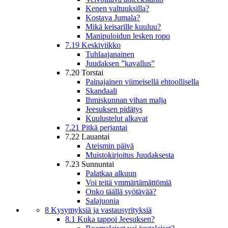
Kenen valtuuksilla?
Kostava Jumala?
Mikä keisarille kuuluu?
Manipuloidun lesken ropo
7.19 Keskiviikko
Tuhlaajanainen
Juudaksen ”kavallus”
7.20 Torstai
Painajainen viimeisellä ehtoollisella
Skandaali
Ihmiskunnan vihan malja
Jeesuksen pidätys
Kuulustelut alkavat
7.21 Pitkä perjantai
7.22 Lauantai
Ateismin päivä
Muistokirjoitus Juudaksesta
7.23 Sunnuntai
Palatkaa alkuun
Voi teitä ymmärtämättömiä
Onko täällä syötävää?
Salajuonia
8 Kysymyksiä ja vastausyrityksiä
8.1 Kuka tappoi Jeesuksen?