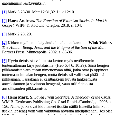
aiheuttamiin kustannuksiin.
[1]
Mark 3:28-30. Matt 12:31,32. Luk 12:10.
[2]
Hauw Andreas.
The Function of Exorsism Stories In Mark’s
Gospel.
WIPF & STOCK. Oregon. 2019. s. 104.
[3]
Mark 2:28, 29.
[4]
Kirkon myöhempi käytäntö oli paljon ankarampi.
Wink Walter.
The Human Being. Jesus and the Enigma of the Son of the Man.
Fortress Press. Minneapolis. 2002. s. 83-96.
[5]
Hyvin tietoisesta valinnasta kertoo myös myöhemmin
tuntemattoman kirje juutalaisille. (Heb 6:4-6, 10:29). Siinä hengen
pilkkaamista varoitetaan nimenomaan niitä, jotka ovat jo oppineet
tuntemaan Jumalan hengen, mutta tietoisesti valitsevat pitää sitä
pilkkanaan. Tässäkään ei käsittääkseni kuvata lankeemusta
anteeksiannon ja sovinnon hengestä, vaan määrätietoista
armollisuuden pilkkaamista.
[6]
Heim Mark. S
. Saved From Sacrifice.
A Theology of the Cross.
WM.B. Eerdmans Publishing Co. Grad Rapids/Cambridge. 2006. s.
156. Niille, jotka ovat kiduttaneet itseään näillä lauseilla (niin kuin
itsekin lapsena) voin vain vakuuttaa nöyränä mielipiteenäni: Jos olet