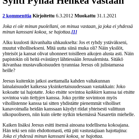
Synti Pyhää Henkeä vastaan
2 kommenttia
Kirjoitettu
6.3.2012
Muokattu
31.1.2021
Joka ei ole minun puolellani, on minua vastaan, ja joka ei yhdessä
minun kanssani kokoa, se hajottaa.
[1]
Alku kuulosti ikivanhalta uhkaukselta: Jos et ryhdy ystäväkseni,
muutut vihollisekseni. Mitä uutta siinä muka oli? Näin yksilöt,
yhteisöt ja kansat olivat uhonneet toisilleen aikojen alusta asti. Näin
papistokin oli heitä evästänyt lähtiessään Jerusalemista. Sitäkö
ikivanhaa mustavalkoisuuden tyranniaa Jeesus oli julistamassa
heille?
Jeesus kuitenkin jatkoi asettamalla kahden valtakunnan
lainalaisuudet kaikessa yksinkertaisuudessaan vastakkain: Joko
kokoatte tai hajotatte. Joko etsitte sovintoa
kaikkien
kanssa tai etsitte
sovintoa vain
tiettyjen
kanssa. Joko pyritte sovintoon myös
vihollistenne kanssa tai sitten yhdistätte pienemmät viholliset
kanavoimalla heidän kanssaan käydyt riidat yhteisesti valittuun
ulkopuoliseen, niin kuin olette nytkin tekemässä Nasaretin miehelle.
Kaiken lisäksi Jeesus esitti itsensä ainoana todellisena kokoajana.
Hän teki sen niin ehdottomasti, että piti vastustajiaan hajottajina:
Joka ei yhdessä minun kanssani kokoa, se hajottaa.