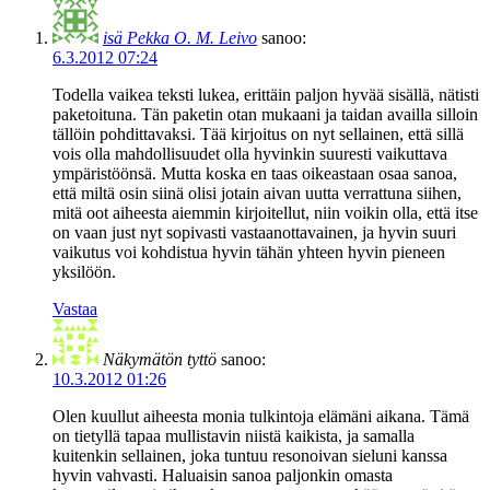
isä Pekka O. M. Leivo
sanoo:
6.3.2012 07:24
Todella vaikea teksti lukea, erittäin paljon hyvää sisällä, nätisti
paketoituna. Tän paketin otan mukaani ja taidan availla silloin
tällöin pohdittavaksi. Tää kirjoitus on nyt sellainen, että sillä
vois olla mahdollisuudet olla hyvinkin suuresti vaikuttava
ympäristöönsä. Mutta koska en taas oikeastaan osaa sanoa,
että miltä osin siinä olisi jotain aivan uutta verrattuna siihen,
mitä oot aiheesta aiemmin kirjoitellut, niin voikin olla, että itse
on vaan just nyt sopivasti vastaanottavainen, ja hyvin suuri
vaikutus voi kohdistua hyvin tähän yhteen hyvin pieneen
yksilöön.
Vastaa
Näkymätön tyttö
sanoo:
10.3.2012 01:26
Olen kuullut aiheesta monia tulkintoja elämäni aikana. Tämä
on tietyllä tapaa mullistavin niistä kaikista, ja samalla
kuitenkin sellainen, joka tuntuu resonoivan sieluni kanssa
hyvin vahvasti. Haluaisin sanoa paljonkin omasta