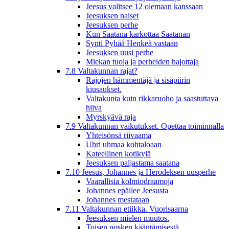
Jeesus valitsee 12 olemaan kanssaan
Jeesuksen naiset
Jeesuksen perhe
Kun Saatana karkottaa Saatanan
Synti Pyhää Henkeä vastaan
Jeesuksen uusi perhe
Miekan tuoja ja perheiden hajottaja
7.8 Valtakunnan rajat?
Rajojen hämmentäjä ja sisäpiirin
kiusaukset.
Valtakunta kuin rikkaruoho ja saastuttava
hiiva
Myrskyävä raja
7.9 Valtakunnan vaikutukset. Opettaa toiminnalla
Yhteisönsä riivaama
Uhri uhmaa kohtaloaan
Kateellinen kotikylä
Jeesuksen paljastama saatana
7.10 Jeesus, Johannes ja Herodeksen uusperhe
Vaarallisia kolmiodraamoja
Johannes epäilee Jeesusta
Johannes mestataan
7.11 Valtakunnan etiikka. Vuorisaarna
Jeesuksen mielen muutos.
Toisen posken kääntämisestä