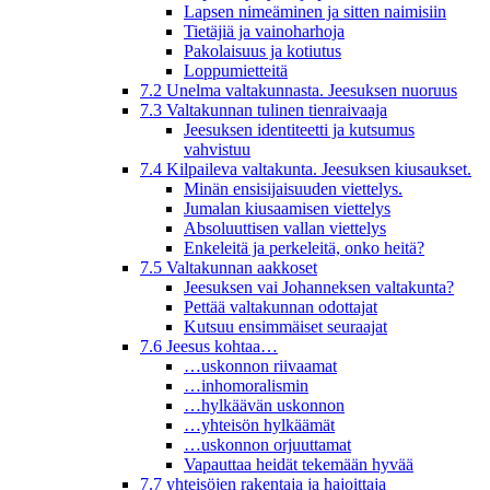
Lapsen nimeäminen ja sitten naimisiin
Tietäjiä ja vainoharhoja
Pakolaisuus ja kotiutus
Loppumietteitä
7.2 Unelma valtakunnasta. Jeesuksen nuoruus
7.3 Valtakunnan tulinen tienraivaaja
Jeesuksen identiteetti ja kutsumus
vahvistuu
7.4 Kilpaileva valtakunta. Jeesuksen kiusaukset.
Minän ensisijaisuuden viettelys.
Jumalan kiusaamisen viettelys
Absoluuttisen vallan viettelys
Enkeleitä ja perkeleitä, onko heitä?
7.5 Valtakunnan aakkoset
Jeesuksen vai Johanneksen valtakunta?
Pettää valtakunnan odottajat
Kutsuu ensimmäiset seuraajat
7.6 Jeesus kohtaa…
…uskonnon riivaamat
…inhomoralismin
…hylkäävän uskonnon
…yhteisön hylkäämät
…uskonnon orjuuttamat
Vapauttaa heidät tekemään hyvää
7.7 yhteisöjen rakentaja ja hajoittaja