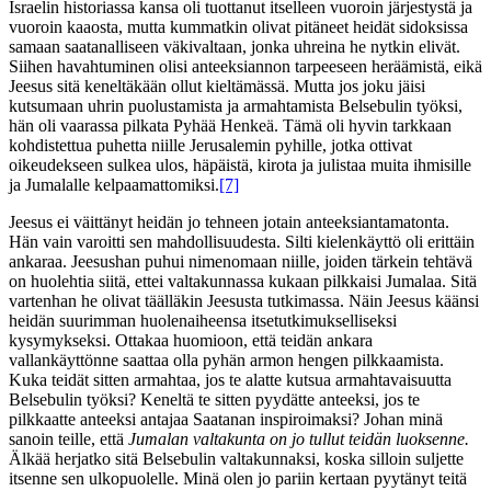
Israelin historiassa kansa oli tuottanut itselleen vuoroin järjestystä ja
vuoroin kaaosta, mutta kummatkin olivat pitäneet heidät sidoksissa
samaan saatanalliseen väkivaltaan, jonka uhreina he nytkin elivät.
Siihen havahtuminen olisi anteeksiannon tarpeeseen heräämistä, eikä
Jeesus sitä keneltäkään ollut kieltämässä. Mutta jos joku jäisi
kutsumaan uhrin puolustamista ja armahtamista Belsebulin työksi,
hän oli vaarassa pilkata Pyhää Henkeä. Tämä oli hyvin tarkkaan
kohdistettua puhetta niille Jerusalemin pyhille, jotka ottivat
oikeudekseen sulkea ulos, häpäistä, kirota ja julistaa muita ihmisille
ja Jumalalle kelpaamattomiksi.
[7]
Jeesus ei väittänyt heidän jo tehneen jotain anteeksiantamatonta.
Hän vain varoitti sen mahdollisuudesta. Silti kielenkäyttö oli erittäin
ankaraa. Jeesushan puhui nimenomaan niille, joiden tärkein tehtävä
on huolehtia siitä, ettei valtakunnassa kukaan pilkkaisi Jumalaa. Sitä
vartenhan he olivat täälläkin Jeesusta tutkimassa. Näin Jeesus käänsi
heidän suurimman huolenaiheensa itsetutkimukselliseksi
kysymykseksi. Ottakaa huomioon, että teidän ankara
vallankäyttönne saattaa olla pyhän armon hengen pilkkaamista.
Kuka teidät sitten armahtaa, jos te alatte kutsua armahtavaisuutta
Belsebulin työksi? Keneltä te sitten pyydätte anteeksi, jos te
pilkkaatte anteeksi antajaa Saatanan inspiroimaksi? Johan minä
sanoin teille, että
Jumalan valtakunta on jo tullut teidän luoksenne.
Älkää herjatko sitä Belsebulin valtakunnaksi, koska silloin suljette
itsenne sen ulkopuolelle. Minä olen jo pariin kertaan pyytänyt teitä