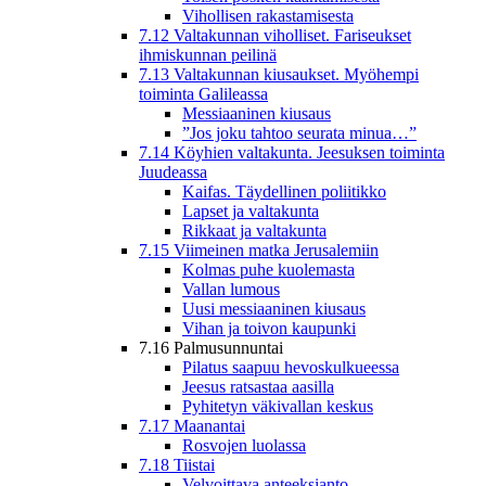
Vihollisen rakastamisesta
7.12 Valtakunnan viholliset. Fariseukset
ihmiskunnan peilinä
7.13 Valtakunnan kiusaukset. Myöhempi
toiminta Galileassa
Messiaaninen kiusaus
”Jos joku tahtoo seurata minua…”
7.14 Köyhien valtakunta. Jeesuksen toiminta
Juudeassa
Kaifas. Täydellinen poliitikko
Lapset ja valtakunta
Rikkaat ja valtakunta
7.15 Viimeinen matka Jerusalemiin
Kolmas puhe kuolemasta
Vallan lumous
Uusi messiaaninen kiusaus
Vihan ja toivon kaupunki
7.16 Palmusunnuntai
Pilatus saapuu hevoskulkueessa
Jeesus ratsastaa aasilla
Pyhitetyn väkivallan keskus
7.17 Maanantai
Rosvojen luolassa
7.18 Tiistai
Velvoittava anteeksianto