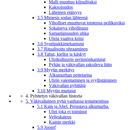
Malli muuttuu kilpailijaksi
Kaksoissidos
Läheinen etäisyys
3.5 Mimesis sodan lähteenä
Viholliset muuttuvat toistensa peilikuviksi
Sokaiseva vihollisuus
Samanlaisuuden uhka
Uhria vaativa kriisi
3.6 Syntipukkimekanismi
3.7 Ritualisoitu uhraaminen
3.8 Tabut, kiellot ja käskyt
Uhrikultuurin perinnönkantajat
Pyhän ja väkivallan rakoileva liitto
3.9 Myytin merkitys
Alkumurhan peitetarina
Uhrin vaientaminen ja syyllistäminen
Väkivallan pyhittäjä
3.10 Myytin murtajat
4. Pyhitetyn väkivallan historia
5. Väkivaltainen pyhä vanhassa testamentissa
5.1 Kain ja Abel. Perustava alkumurha.
Uhri joka ei toiminut
Veljeskateus
Kainin merkki
5.9 Joosef