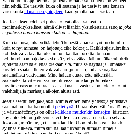
Valtakunnan oppineimmat ja tietävimmät eivät kuitenkaan voineet
niin tehdä. He tiesivät, kuka oli saatana ja he tiesivät, että kansan
voisi koota
tilapäiseen yhteyteen
kääntymällä häntä vastaan.
Jos Jeesuksen edelliset puheet olivat olleet vaikeat ja
monimerkitykselliset, nämä olivat liiankin yksinkertaisia sanoja:
joka
ei yhdessä minun kanssani kokoa, se hajottaa.
Kuka tahansa, joka yrittää tehdä kenestä tahansa syntipukin, niin
kuin te nyt minusta, on hajottaja eikä kokoaja. Kaikki sijaisuhreihin
kohdistuva väkivalta tulee minun kauttani osoittautumaan
pohjimmiltaan hajottavaksi eikä yhdistäväksi. Minun jälkeeni uhriin
sijoitettu saatana ei enää olekaan sitä, miltä se näyttää ja Jumalaksi
kuviteltu saatanallinen väkivalta on juuri sitä, miltä se näyttää –
saatanallista väkivaltaa. Minä haluan auttaa teitä näkemään
saatanaksi kuvittelemissanne uhreissa Jumalan ja Jumalaksi
kuvittelemassanne uhraajassa saatanan – vastustajan, joka on ollut
valehtelija ja murhaaja aikojen alusta asti.
Jeesus asettui tien jakajaksi: Minua ennen tämä yhteisöjä yhdistävä
saatanallinen harha on ollut
peitettynä
. Uhraamisen välttämättömyys
ja väistämättömyys on ollut
kaikkien muidenkin kansojen
kiistaton
käytäntö. Minun jälkeeni se ei tule enää olemaan itsestään selvää.
Joka on ymmärtänyt, että Jumalan Henki on lohduttava ja kaikki
syliinsä sulkeva, mutta silti haluaa turvautua Jumalan nimellä
pyhitettyyn väkivaltaan, herjaa armon lähdettä.