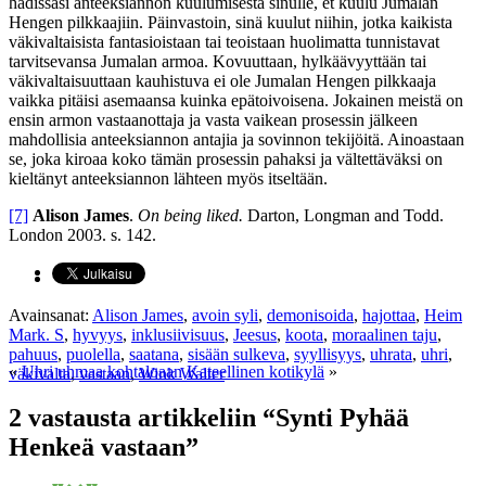
hädissäsi anteeksiannon kuulumisesta sinulle, et kuulu Jumalan
Hengen pilkkaajiin. Päinvastoin, sinä kuulut niihin, jotka kaikista
väkivaltaisista fantasioistaan tai teoistaan huolimatta tunnistavat
tarvitsevansa Jumalan armoa. Kovuuttaan, hylkäävyyttään tai
väkivaltaisuuttaan kauhistuva ei ole Jumalan Hengen pilkkaaja
vaikka pitäisi asemaansa kuinka epätoivoisena. Jokainen meistä on
ensin armon vastaanottaja ja vasta vaikean prosessin jälkeen
mahdollisia anteeksiannon antajia ja sovinnon tekijöitä. Ainoastaan
se, joka kiroaa koko tämän prosessin pahaksi ja vältettäväksi on
kieltänyt anteeksiannon lähteen myös itseltään.
[7]
Alison James
.
On being liked.
Darton, Longman and Todd.
London 2003. s. 142.
Avainsanat:
Alison James
,
avoin syli
,
demonisoida
,
hajottaa
,
Heim
Mark. S
,
hyvyys
,
inklusiivisuus
,
Jeesus
,
koota
,
moraalinen taju
,
pahuus
,
puolella
,
saatana
,
sisään sulkeva
,
syyllisyys
,
uhrata
,
uhri
,
«
Uhri uhmaa kohtaloaan
Kateellinen kotikylä
»
väkivalta
,
vastaan
,
Wink Walter
2 vastausta artikkeliin “Synti Pyhää
Henkeä vastaan”