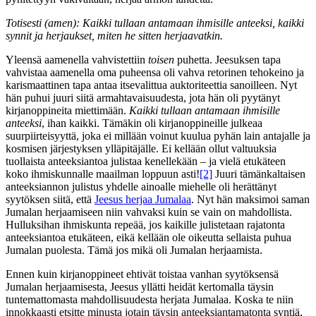
Totisesti (amen): Kaikki tullaan antamaan ihmisille anteeksi, kaikki
synnit ja herjaukset, miten he sitten herjaavatkin.
Yleensä aamenella vahvistettiin
toisen
puhetta. Jeesuksen tapa
vahvistaa aamenella oma puheensa oli vahva retorinen tehokeino ja
karismaattinen tapa antaa itsevalittua auktoriteettia sanoilleen. Nyt
hän puhui juuri siitä armahtavaisuudesta, jota hän oli pyytänyt
kirjanoppineita miettimään.
Kaikki tullaan antamaan ihmisille
anteeksi
, ihan kaikki. Tämäkin oli kirjanoppineille julkeaa
suurpiirteisyyttä, joka ei millään voinut kuulua pyhän lain antajalle ja
kosmisen järjestyksen ylläpitäjälle. Ei kellään ollut valtuuksia
tuollaista anteeksiantoa julistaa kenellekään – ja vielä etukäteen
koko ihmiskunnalle maailman loppuun asti!
[2]
Juuri tämänkaltaisen
anteeksiannon julistus yhdelle ainoalle miehelle oli herättänyt
syytöksen siitä, että
Jeesus herjaa Jumalaa
. Nyt hän maksimoi saman
Jumalan herjaamiseen niin vahvaksi kuin se vain on mahdollista.
Hulluksihan ihmiskunta repeää, jos kaikille julistetaan rajatonta
anteeksiantoa etukäteen, eikä kellään ole oikeutta sellaista puhua
Jumalan puolesta. Tämä jos mikä oli Jumalan herjaamista.
Ennen kuin kirjanoppineet ehtivät toistaa vanhan syytöksensä
Jumalan herjaamisesta, Jeesus yllätti heidät kertomalla täysin
tuntemattomasta mahdollisuudesta herjata Jumalaa. Koska te niin
innokkaasti etsitte minusta jotain täysin anteeksiantamatonta syntiä,