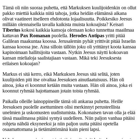
Tämä oli niin suoraa puhetta, että Markuksen kuulijoidenkin on ollut
pakko miettiä kaikkia niitä tahoja, jotka heidän elämänsä aikana
olivat vaatineet itselleen ehdotonta lojaalisuutta. Poikkesiko Jeesus
millään olennaisella tavalla kaikista muista kokoajista? Keisari
Tiberius
kokosi kaikkia kansoja olemaan koko tunnettua maailmaa
kattavan
Pax Romanan
puolella.
Herodes Antipas
yritti pitää
Galilean maakuntaa koossa. Jerusalemin pyhät yrittivät pitää Israelin
kansaa koossa jne. Aina silloin tällöin joku oli yrittänyt koota kansaa
kapinoimaan hallitsijoita vastaan. Nytkin Jeesus näytti kokoavan
kansan mielialoja saalistajiaan vastaan. Mikä teki Jeesuksesta
erilaisen kokoajan?
Markus ei sitä kerro, eikä Markuksen Jeesus sitä selitä, joten
kuulijoiden piti itse oivaltaa Jeesuksen ainutlaatuisuus. Hän oli
ainoa, joka ei koonnut ketään muita vastaan. Hän oli ainoa, joka ei
koonnut ryhmää hajottamaan jotain toista ryhmää.
Paikalla olleille lainoppineille tämä oli ankaraa puhetta. Heille
Jeesuksen puolelle asettuminen olisi merkinnyt perusteellista
unelmien ja uskomusten uudistumista. Kokonaisen tavan olla ja elää
tässä maailmassa pitäisi syntyä uudelleen. Niin paljon vanhaa pitäisi
rohjeta nähdä eksyneeksi ja niin paljon uutta pitäisi opetella
osaamattomana ja tietämättömänä kuin pieni lapsi.