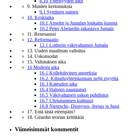
8.10 Yhteisyyden alku
9. Muiden kertomuksia
9.1 Syntinen nainen
10. Keskiaika
10.1 Anselm ja Jumalan loukattu kunnia
10.2 Peter Abelardin rakastava Jumala
11. Renesanssi
12. Reformaatio
12.1 Lutherin väkivaltainen Jumala
13. Uuden maailman valloitus
14. Uskonsodat
15. Valistuksen aika
16 Moderni aika
16.1 Kollektiivinen anoreksia
16.2. Kilpailuyhteiskunnan neljä myyttiä
16.3 Kateuden aika
16.4 Halujen naamiaiset
16.5 Väkivaltaisen uskon puhdistus
16.7 Uhriutumisen kulttuuri
16.8 Nietzsche, Dionysos, Jeesus ja Jussi
17. Entä tästä eteenpäin?
18. Girardin teorian kritiikkiä
Viimeisimmät kommentit