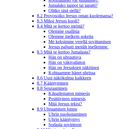
Roomalaiset vai juutalaiset?
Jumalako tappoi tai tapatti?
Olitko sinä siellä?
8.2 Provosoiko Jeesus oman kuolemansa?
8.3 Miksi Jeesus kuoli?
8.4 Mitä se kertoo meistä?
Olemme osallisia
Olemme melkein sokeita
Me keksimme verellä sovittamisen
Jeesus paljasti meidät itsellemme.
8.5 Mitä se kertoo Jumalasta?
Hän on uhrautuva
Hän on väkivallaton
Hän on Jeesuksen näköinen
Kohtaamme hänet uhrissa
8.6 Uusi näkökulma kaikkeen
8.7 Kääntyminen
8.8 Seuraaminen
Kilpailematon mimesis
Positiivinen mimesis
Mitä Jeesus tekisi?
8.9 Uhraamisen loppu
Uhrin puolustaminen
Uhrin kääntymys
Sodasta sovintoon