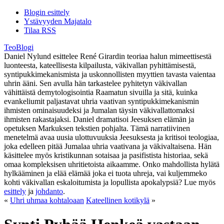
Blogin esittely
Ystävyyden Majatalo
Tilaa RSS
TeoBlogi
Daniel Nylund esittelee René Girardin teoriaa halun mimeettisestä
luonteesta, kateellisesta kilpailusta, väkivallan pyhittämisestä,
syntipukkimekanismista ja uskonnollisten myyttien tavasta vaientaa
uhrin ääni. Sen avulla hän tarkastelee pyhitetyn väkivallan
vähittäistä demytologisointia Raamatun sivuilla ja sitä, kuinka
evankeliumit paljastavat uhria vaativan syntipukkimekanismin
ihmisten ominaisuudeksi ja Jumalan täysin väkivallattomaksi
ihmisten rakastajaksi. Daniel dramatisoi Jeesuksen elämän ja
opetuksen Markuksen tekstien pohjalta. Tämä narratiivinen
menetelmä avaa uusia ulottuvuuksia Jeesuksesta ja kritisoi teologiaa,
joka edelleen pitää Jumalaa uhria vaativana ja väkivaltaisena. Hän
käsittelee myös kristikunnan sotaisaa ja pasifistista historiaa, sekä
omaa kompleksisen uhritietoista aikaamme. Onko mahdollista hylätä
hylkääminen ja elää elämää joka ei tuota uhreja, vai kuljemmeko
kohti väkivallan eskaloitumista ja lopullista apokalypsiä? Lue myös
esittely
ja
johdanto
.
«
Uhri uhmaa kohtaloaan
Kateellinen kotikylä
»