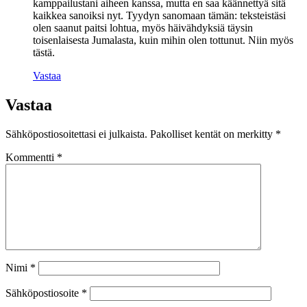
kamppailustani aiheen kanssa, mutta en saa käännettyä sitä
kaikkea sanoiksi nyt. Tyydyn sanomaan tämän: teksteistäsi
olen saanut paitsi lohtua, myös häivähdyksiä täysin
toisenlaisesta Jumalasta, kuin mihin olen tottunut. Niin myös
tästä.
Vastaa
Vastaa
Sähköpostiosoitettasi ei julkaista.
Pakolliset kentät on merkitty
*
Kommentti
*
Nimi
*
Sähköpostiosoite
*