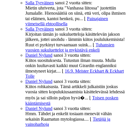
Salla Tyrväinen
sanoi
2 vuotta sitten:
Mietin uhriverta, jota "Vanhassa liitossa" juotettiin
Jumalalle. Hienosäätöä on siinä, että veri, olipa ihmisen
tai eläimen, kantoi henkeä, pu...
⌊
Painajainen
viimeisellä ehtoollisella
Salla Tyrväinen
sanoi
3 vuotta sitten:
Kirjoitan tämän jo sukuluetteloja käsittelevän jakson
jälkeen, jottei unohdu - lämmin kiitos joululukemisista!
Ruut ei pyrkinyt turvaamaan suink...
⌊
Tuhansien
vuosien sukuluettelot ja mykistävä enkeli
Daniel Nylund
sanoi
3 vuotta sitten:
Kiitos suosituksesta. Tutustun ilman muuta. Mulla
onkin luultavasti kaikki muut Girardin englanniksi
ilmestyneet kirjat....
⌊
16.9. Meister Eckhart & Eckhart
Tolle
Daniel Nylund
sanoi
3 vuotta sitten:
Kiitos rohkaisusta. Tämä artikkeli julkaistiin joskus
vuosia sitten kopulukiusaamista käsittelevässä lehdessä
myös ja sai silloin paljon hyvä�...
⌊
Toisen posken
kääntämisestä
Daniel Nylund
sanoi
3 vuotta sitten:
Hmm. Tähdet ja enkelit tosiaam menevät vähän
sekaisin Raamatun mytologiassa....
⌊
Tietäjiä ja
vainoharhoja