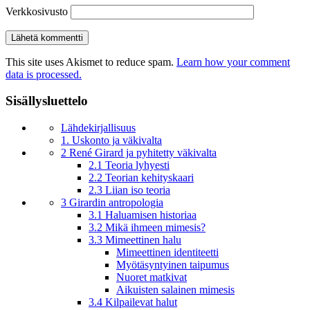
Verkkosivusto
This site uses Akismet to reduce spam.
Learn how your comment
data is processed.
Sisällysluettelo
Lähdekirjallisuus
1. Uskonto ja väkivalta
2 René Girard ja pyhitetty väkivalta
2.1 Teoria lyhyesti
2.2 Teorian kehityskaari
2.3 Liian iso teoria
3 Girardin antropologia
3.1 Haluamisen historiaa
3.2 Mikä ihmeen mimesis?
3.3 Mimeettinen halu
Mimeettinen identiteetti
Myötäsyntyinen taipumus
Nuoret matkivat
Aikuisten salainen mimesis
3.4 Kilpailevat halut