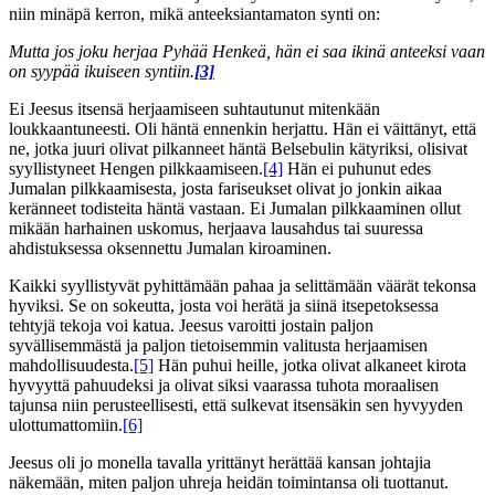
niin minäpä kerron, mikä anteeksiantamaton synti on:
Mutta jos joku herjaa Pyhää Henkeä, hän ei saa ikinä anteeksi vaan
on syypää ikuiseen syntiin.
[3]
Ei Jeesus itsensä herjaamiseen suhtautunut mitenkään
loukkaantuneesti. Oli häntä ennenkin herjattu. Hän ei väittänyt, että
ne, jotka juuri olivat pilkanneet häntä Belsebulin kätyriksi, olisivat
syyllistyneet Hengen pilkkaamiseen.
[4]
Hän ei puhunut edes
Jumalan pilkkaamisesta, josta fariseukset olivat jo jonkin aikaa
keränneet todisteita häntä vastaan. Ei Jumalan pilkkaaminen ollut
mikään harhainen uskomus, herjaava lausahdus tai suuressa
ahdistuksessa oksennettu Jumalan kiroaminen.
Kaikki syyllistyvät pyhittämään pahaa ja selittämään väärät tekonsa
hyviksi. Se on sokeutta, josta voi herätä ja siinä itsepetoksessa
tehtyjä tekoja voi katua. Jeesus varoitti jostain paljon
syvällisemmästä ja paljon tietoisemmin valitusta herjaamisen
mahdollisuudesta.
[5]
Hän puhui heille, jotka olivat alkaneet kirota
hyvyyttä pahuudeksi ja olivat siksi vaarassa tuhota moraalisen
tajunsa niin perusteellisesti, että sulkevat itsensäkin sen hyvyyden
ulottumattomiin.
[6]
Jeesus oli jo monella tavalla yrittänyt herättää kansan johtajia
näkemään, miten paljon uhreja heidän toimintansa oli tuottanut.