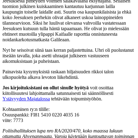
Jeesuksesta pimeyden voimien salakavalana eksyttäjänä. Sellaisen
tuomion julkinen kuiskaaminen kantautuu karjunnan lailla
kaupungin toiselle laidalle asti. Suurin osa kaupunkilaisista ja ehkä
koko Jeesuksen perhekin olivat alkaneet uskoa lainoppineiden
tilannearvioon. Siksi he luulivat olevansa vahvoilla vastatessaan
Jeesuksen kutsuun tulla häntä tapaamaan. He olivat jo mielessään
ehtineet muotoilla ylipappi Kaifaalle raporttia onnistuneesta
noidankarkotusmatkasta Galileaan.
Nyt he seisoivat siinä taas kerran paljastettuina. Uhri oli puolustanut
itseään tavalla, joka asetti uhraajat julkiseen vastuuseen
aikomuksistaan ja puheistaan.
Painavista kysymyksistä raskaan hiljaisuuden rikkoi talon
ulkopuolelta alkava levoton liikehdintä.
Jos kirjoituksistani on ollut sinulle hyötyä
voit osoittaa
kiitollisuutesi lahjoittamalla satunnaisesti tai säännöllisesti
Ystävyyden Majatalossa
tehtävään toipumistyöhön.
Kohtaaminen ry:n tilille:
Osuuspankki: FI81 5410 0220 4035 16
viite: 7773
Poliisihallituksen lupa nro RA/2020/470, koko maassa lukuun
ottamatta Ahvenanmaata. Varoja käytetään kuntouttavan toiminnan