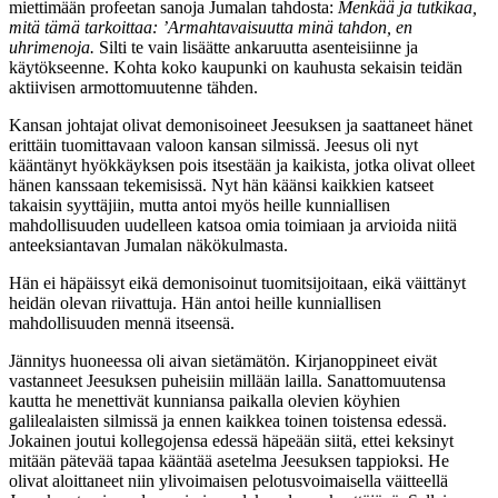
miettimään profeetan sanoja Jumalan tahdosta:
Menkää ja tutkikaa,
mitä tämä tarkoittaa: ’Armahtavaisuutta minä tahdon, en
uhrimenoja.
Silti te vain lisäätte ankaruutta asenteisiinne ja
käytökseenne. Kohta koko kaupunki on kauhusta sekaisin teidän
aktiivisen armottomuutenne tähden.
Kansan johtajat olivat demonisoineet Jeesuksen ja saattaneet hänet
erittäin tuomittavaan valoon kansan silmissä. Jeesus oli nyt
kääntänyt hyökkäyksen pois itsestään ja kaikista, jotka olivat olleet
hänen kanssaan tekemisissä. Nyt hän käänsi kaikkien katseet
takaisin syyttäjiin, mutta antoi myös heille kunniallisen
mahdollisuuden uudelleen katsoa omia toimiaan ja arvioida niitä
anteeksiantavan Jumalan näkökulmasta.
Hän ei häpäissyt eikä demonisoinut tuomitsijoitaan, eikä väittänyt
heidän olevan riivattuja. Hän antoi heille kunniallisen
mahdollisuuden mennä itseensä.
Jännitys huoneessa oli aivan sietämätön. Kirjanoppineet eivät
vastanneet Jeesuksen puheisiin millään lailla. Sanattomuutensa
kautta he menettivät kunniansa paikalla olevien köyhien
galilealaisten silmissä ja ennen kaikkea toinen toistensa edessä.
Jokainen joutui kollegojensa edessä häpeään siitä, ettei keksinyt
mitään pätevää tapaa kääntää asetelma Jeesuksen tappioksi. He
olivat aloittaneet niin ylivoimaisen pelotusvoimaisella väitteellä