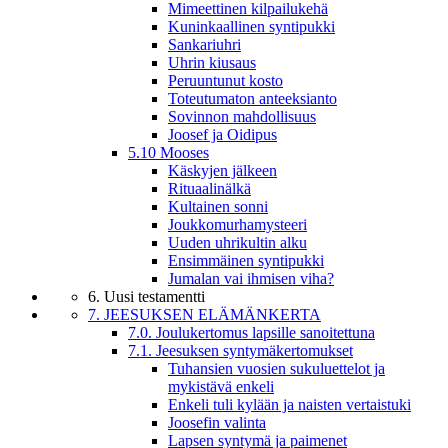
Mimeettinen kilpailukehä
Kuninkaallinen syntipukki
Sankariuhri
Uhrin kiusaus
Peruuntunut kosto
Toteutumaton anteeksianto
Sovinnon mahdollisuus
Joosef ja Oidipus
5.10 Mooses
Käskyjen jälkeen
Rituaalinälkä
Kultainen sonni
Joukkomurhamysteeri
Uuden uhrikultin alku
Ensimmäinen syntipukki
Jumalan vai ihmisen viha?
6. Uusi testamentti
7. JEESUKSEN ELÄMÄNKERTA
7.0. Joulukertomus lapsille sanoitettuna
7.1. Jeesuksen syntymäkertomukset
Tuhansien vuosien sukuluettelot ja
mykistävä enkeli
Enkeli tuli kylään ja naisten vertaistuki
Joosefin valinta
Lapsen syntymä ja paimenet