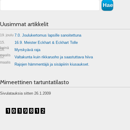
Uusimmat artikkelit
19. joulu
7.0. Joulukertomus lapsille sanoitettuna
15.
16.9. Meister Eckhart & Eckhart Tolle
heinä
16.
Myrskyävä raja
maalis
12.
Valtakunta kuin rikkaruoho ja saastuttava hiiva
maalis
Rajojen hämmentäjä ja sisäpiirin kiusaukset.
Mimeettinen tartuntatilasto
Sivulatauksia sitten 26.1.2009