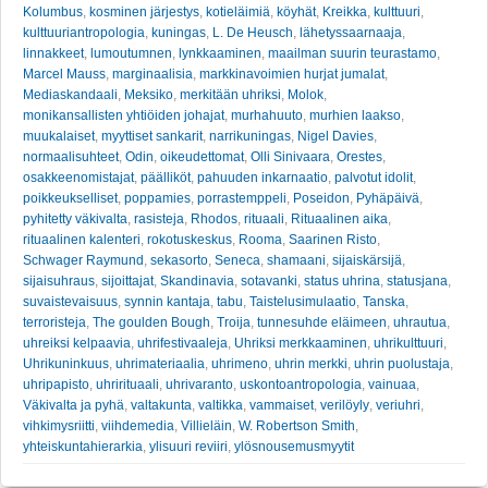
Kolumbus
,
kosminen järjestys
,
kotieläimiä
,
köyhät
,
Kreikka
,
kulttuuri
,
kulttuuriantropologia
,
kuningas
,
L. De Heusch
,
lähetyssaarnaaja
,
linnakkeet
,
lumoutumnen
,
lynkkaaminen
,
maailman suurin teurastamo
,
Marcel Mauss
,
marginaalisia
,
markkinavoimien hurjat jumalat
,
Mediaskandaali
,
Meksiko
,
merkitään uhriksi
,
Molok
,
monikansallisten yhtiöiden johajat
,
murhahuuto
,
murhien laakso
,
muukalaiset
,
myyttiset sankarit
,
narrikuningas
,
Nigel Davies
,
normaalisuhteet
,
Odin
,
oikeudettomat
,
Olli Sinivaara
,
Orestes
,
osakkeenomistajat
,
päälliköt
,
pahuuden inkarnaatio
,
palvotut idolit
,
poikkeukselliset
,
poppamies
,
porrastemppeli
,
Poseidon
,
Pyhäpäivä
,
pyhitetty väkivalta
,
rasisteja
,
Rhodos
,
rituaali
,
Rituaalinen aika
,
rituaalinen kalenteri
,
rokotuskeskus
,
Rooma
,
Saarinen Risto
,
Schwager Raymund
,
sekasorto
,
Seneca
,
shamaani
,
sijaiskärsijä
,
sijaisuhraus
,
sijoittajat
,
Skandinavia
,
sotavanki
,
status uhrina
,
statusjana
,
suvaistevaisuus
,
synnin kantaja
,
tabu
,
Taistelusimulaatio
,
Tanska
,
terroristeja
,
The goulden Bough
,
Troija
,
tunnesuhde eläimeen
,
uhrautua
,
uhreiksi kelpaavia
,
uhrifestivaaleja
,
Uhriksi merkkaaminen
,
uhrikulttuuri
,
Uhrikuninkuus
,
uhrimateriaalia
,
uhrimeno
,
uhrin merkki
,
uhrin puolustaja
,
uhripapisto
,
uhrirituaali
,
uhrivaranto
,
uskontoantropologia
,
vainuaa
,
Väkivalta ja pyhä
,
valtakunta
,
valtikka
,
vammaiset
,
verilöyly
,
veriuhri
,
vihkimysriitti
,
viihdemedia
,
Villieläin
,
W. Robertson Smith
,
yhteiskuntahierarkia
,
ylisuuri reviiri
,
ylösnousemusmyytit