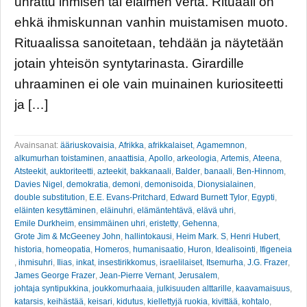
uhrattu ihmisen tai eläimen verta. Rituaali on
ehkä ihmiskunnan vanhin muistamisen muoto.
Rituaalissa sanoitetaan, tehdään ja näytetään
jotain yhteisön syntytarinasta. Girardille
uhraaminen ei ole vain muinainen kuriositeetti
ja […]
Avainsanat:
ääriuskovaisia
,
Afrikka
,
afrikkalaiset
,
Agamemnon
,
alkumurhan toistaminen
,
anaattisia
,
Apollo
,
arkeologia
,
Artemis
,
Ateena
,
Atsteekit
,
auktoriteetti
,
azteekit
,
bakkanaali
,
Balder
,
banaali
,
Ben-Hinnom
,
Davies Nigel
,
demokratia
,
demoni
,
demonisoida
,
Dionysialainen
,
double substitution
,
E.E. Evans-Pritchard
,
Edward Burnett Tylor
,
Egypti
,
eläinten kesyttäminen
,
eläinuhri
,
elämäntehtävä
,
elävä uhri
,
Emile Durkheim
,
ensimmäinen uhri
,
eristetty
,
Gehenna
,
Grote Jim & McGeeney John
,
hallintokausi
,
Heim Mark. S
,
Henri Hubert
,
historia
,
homeopatia
,
Homeros
,
humanisaatio
,
Huron
,
Idealisointi
,
Ifigeneia
,
ihmisuhri
,
Ilias
,
inkat
,
insestirikkomus
,
israelilaiset
,
Itsemurha
,
J.G. Frazer
,
James George Frazer
,
Jean-Pierre Vernant
,
Jerusalem
,
johtaja syntipukkina
,
joukkomurhaaia
,
julkisuuden alttarille
,
kaavamaisuus
,
katarsis
,
keihästää
,
keisari
,
kidutus
,
kiellettyjä ruokia
,
kivittää
,
kohtalo
,