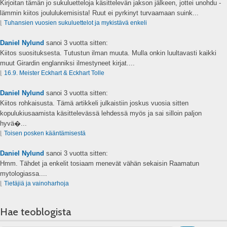
Kirjoitan tämän jo sukuluetteloja käsittelevän jakson jälkeen, jottei unohdu -
lämmin kiitos joululukemisista! Ruut ei pyrkinyt turvaamaan suink...
⌊
Tuhansien vuosien sukuluettelot ja mykistävä enkeli
Daniel Nylund
sanoi
3 vuotta sitten:
Kiitos suosituksesta. Tutustun ilman muuta. Mulla onkin luultavasti kaikki
muut Girardin englanniksi ilmestyneet kirjat....
⌊
16.9. Meister Eckhart & Eckhart Tolle
Daniel Nylund
sanoi
3 vuotta sitten:
Kiitos rohkaisusta. Tämä artikkeli julkaistiin joskus vuosia sitten
kopulukiusaamista käsittelevässä lehdessä myös ja sai silloin paljon
hyvä�...
⌊
Toisen posken kääntämisestä
Daniel Nylund
sanoi
3 vuotta sitten:
Hmm. Tähdet ja enkelit tosiaam menevät vähän sekaisin Raamatun
mytologiassa....
⌊
Tietäjiä ja vainoharhoja
Hae teoblogista