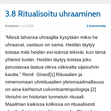
3.8 Ritualisoitu uhraaminen
Kirjoitettu
1.12.2010
3 kommenttia
”Missä tahansa uhraajilta kysytään miksi he
uhraavat, vastaus on sama. Heidän täytyy
toistaa mitä heidän esi-isänsä tekivät, kun tämä
yhteisö luotiin. Heidän täytyy toistaa joku
perustavaa laatua oleva väkivalta sijaisuhrin
kautta.” René Girard[1] Rituaalien ja
nimenomaan uhrirituaalien yleismaailmallisuus
on aina kiehtonut uskontoantropologeja.[2]
Veriuhri on historian tunnetuin rituaali.
Maailman kaikissa kolkissa on rituaalisesti