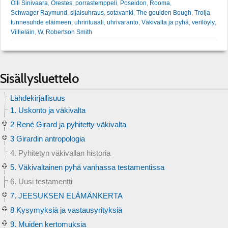
Olli Sinivaara
,
Orestes
,
porrastemppeli
,
Poseidon
,
Rooma
,
Schwager Raymund
,
sijaisuhraus
,
sotavanki
,
The goulden Bough
,
Troija
,
tunnesuhde eläimeen
,
uhrirituaali
,
uhrivaranto
,
Väkivalta ja pyhä
,
verilöyly
,
Villieläin
,
W. Robertson Smith
Sisällysluettelo
Lähdekirjallisuus
1. Uskonto ja väkivalta
2 René Girard ja pyhitetty väkivalta
3 Girardin antropologia
4. Pyhitetyn väkivallan historia
5. Väkivaltainen pyhä vanhassa testamentissa
6. Uusi testamentti
7. JEESUKSEN ELÄMÄNKERTA
8 Kysymyksiä ja vastausyrityksiä
9. Muiden kertomuksia