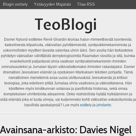
Blogin esittely
Ystävyyden Majatalo
Tilaa RSS
TeoBlogi
Daniel Nylund esittelee René Girardin teoriaa halun mimeettisestä luonteesta,
kateellisesta kilpailusta, väkivallan pyhittämisestä, syntipukkimekanismista ja
uskonnollisten myyttien tavasta vaientaa uhrin ääni. Sen avulla hän tarkastelee
pyhitetyn väkivallan vähittäistä demytologisointia Raamatun sivuilla ja sitä, kuinka
evankeliumit paljastavat uhria vaativan syntipukkimekanismin ihmisten
ominaisuudeksi ja Jumalan täysin väkivallattomaksi ihmisten rakastajaksi. Daniel
dramatisoi Jeesuksen elämän ja opetuksen Markuksen tekstien pohjalta. Tämä
narratiivinen menetelmä avaa uusia ulottuvuuksia Jeesuksesta ja kritisoi
teologiaa, joka edelleen pitää Jumalaa uhria vaativana ja väkivaltaisena. Hän
käsittelee myös kristikunnan sotaisaa ja pasifistista historiaa, sekä omaa
kompleksisen uhritietoista aikaamme. Onko mahdollista hylätä hylkääminen ja
elää elämää joka ei tuota uhreja, vai kuljemmeko kohti väkivallan eskaloitumista ja
lopullista apokalypsiä? Lue myös
esittely
ja
johdanto
.
Avainsana-arkisto:
Davies Nigel