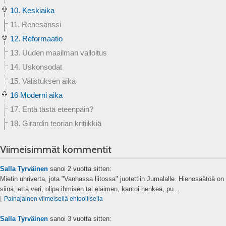
10. Keskiaika
11. Renesanssi
12. Reformaatio
13. Uuden maailman valloitus
14. Uskonsodat
15. Valistuksen aika
16 Moderni aika
17. Entä tästä eteenpäin?
18. Girardin teorian kritiikkiä
Viimeisimmät kommentit
Salla Tyrväinen
sanoi
2 vuotta sitten:
Mietin uhriverta, jota "Vanhassa liitossa" juotettiin Jumalalle. Hienosäätöä on
siinä, että veri, olipa ihmisen tai eläimen, kantoi henkeä, pu...
⌊
Painajainen viimeisellä ehtoollisella
Salla Tyrväinen
sanoi
3 vuotta sitten: