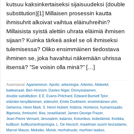
kutsuu kaksinkertaiseksi sijaisuudeksi (double
substitution)[1] Millaisen prosessin kautta
ihmisuhrit alkoivat vaihtua eläinuhreihin?
Millaisista syistä alettiin uhrata eläimiä ihmisen
sijaan? Kuinka tärkeä askel se oli ihmiseksi
tulemisessa? Oliko ensimmäinen tiedostava
ihminen se, joka havahtui näkemään uhrissa
itsensä? ”Se voisin olla minä?” […]
Avainsanat:
Agamemnon
,
Apollo
,
arkeologia
,
Artemis
,
Atsteekit
,
bakkanaali
,
Ben-Hinnom
,
Davies Nigel
,
Dionysialainen
,
double substitution
,
E.E. Evans-Pritchard
,
Edward Burnett Tylor
,
eläinten kesyttäminen
,
eläinuhri
,
Emile Durkheim
,
ensimmäinen uhri
,
Gehenna
,
Heim Mark. S
,
Henri Hubert
,
historia
,
Homeros
,
humanisaatio
,
Ifigeneia
,
ihmisuhri
,
Ilias
,
israelilaiset
,
James George Frazer
,
Jean-Pierre Vernant
,
Jerusalem
,
katarsis
,
Kolumbus
,
kotieläimiä
,
Kreikka
,
kulttuuri
,
kulttuuriantropologia
,
L. De Heusch
,
maailman suurin teurastamo
,
Marcel Mauss
,
Meksiko
,
Molok
,
murhahuuto
,
murhien laakso
,