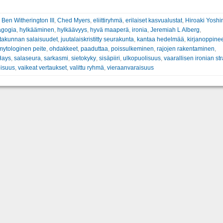
:
Ben Witherington III
,
Ched Myers
,
eliittiryhmä
,
erilaiset kasvualustat
,
Hiroaki Yosh
agogia
,
hylkääminen
,
hylkäävyys
,
hyvä maaperä
,
ironia
,
Jeremiah L Alberg
,
takunnan salaisuudet
,
juutalaiskristitty seurakunta
,
kantaa hedelmää
,
kirjanoppine
mytologinen peite
,
ohdakkeet
,
paaduttaa
,
poissulkeminen
,
rajojen rakentaminen
,
Hays
,
salaseura
,
sarkasmi
,
sietokyky
,
sisäpiiri
,
ulkopuolisuus
,
vaarallisen ironian st
oisuus
,
vaikeat vertaukset
,
valittu ryhmä
,
vieraanvaraisuus