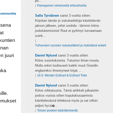
pu...
⌊
Painajainen viimeisellä ehtoollisella
kommenttia
Salla Tyrväinen
sanoi
3 vuotta sitten:
Kirjoitan tämän jo sukuluetteloja käsittelevän
aisena
jakson jälkeen, jottei unohdu - lämmin kiitos
joululukemisista! Ruut ei pyrkinyt turvaamaan
at
suink...
akuntien
⌊
Tuhansien vuosien sukuluettelot ja mykistävä enkeli
nnan
en juuri
Daniel Nylund
sanoi
3 vuotta sitten:
Kiitos suosituksesta. Tutustun ilman muuta.
Mulla onkin luultavasti kaikki muut Girardin
nka
englanniksi ilmestyneet kirjat....
⌊
16.9. Meister Eckhart & Eckhart Tolle
Daniel Nylund
sanoi
3 vuotta sitten:
Kiitos rohkaisusta. Tämä artikkeli julkaistiin
lle.
joskus vuosia sitten kopulukiusaamista
omukset
käsittelevässä lehdessä myös ja sai silloin
paljon hyvä�...
⌊
Toisen posken kääntämisestä