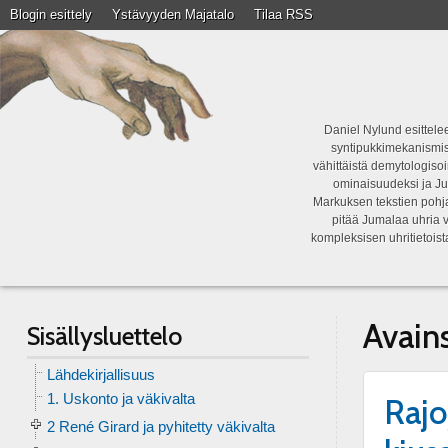
Blogin esittely
Ystävyyden Majatalo
Tilaa RSS
Daniel Nylund esittelee
syntipukkimekanismist
vähittäistä demytologisoi
ominaisuudeksi ja Ju
Markuksen tekstien pohja
pitää Jumalaa uhria v
kompleksisen uhritietois
Avain
Sisällysluettelo
Lähdekirjallisuus
1. Uskonto ja väkivalta
Rajo
2 René Girard ja pyhitetty väkivalta