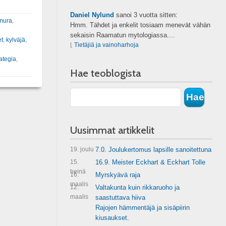
Daniel Nylund
sanoi
3 vuotta sitten:
imura
,
Hmm. Tähdet ja enkelit tosiaam menevät vähän
sekaisin Raamatun mytologiassa....
et
,
kylväjä
,
⌊
Tietäjiä ja vainoharhoja
rategia
,
Hae teoblogista
Uusimmat artikkelit
19. joulu
7.0. Joulukertomus lapsille sanoitettuna
15.
16.9. Meister Eckhart & Eckhart Tolle
heinä
16.
Myrskyävä raja
maalis
12.
Valtakunta kuin rikkaruoho ja
maalis
saastuttava hiiva
Rajojen hämmentäjä ja sisäpiirin
kiusaukset.