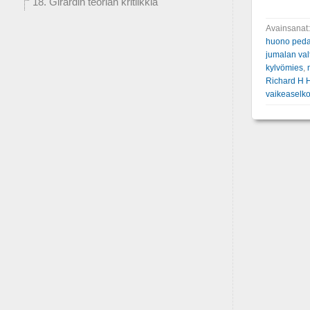
18. Girardin teorian kritiikkiä
Avainsanat
huono ped
jumalan val
kylvömies
,
Richard H 
vaikeaselk