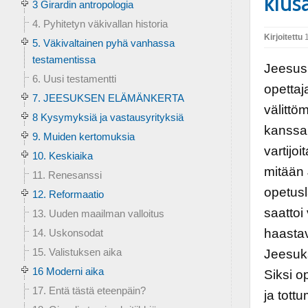
kius
3 Girardin antropologia
4. Pyhitetyn väkivallan historia
Kirjoitettu
1
5. Väkivaltainen pyhä vanhassa
testamentissa
Jeesus 
6. Uusi testamentti
opettaj
7. JEESUKSEN ELÄMÄNKERTA
välittö
8 Kysymyksiä ja vastausyrityksiä
kanssa.
9. Muiden kertomuksia
vartijoi
10. Keskiaika
mitään 
11. Renesanssi
opetusl
12. Reformaatio
saattoi
13. Uuden maailman valloitus
haasta
14. Uskonsodat
15. Valistuksen aika
Jeesuks
16 Moderni aika
Siksi o
17. Entä tästä eteenpäin?
ja tottu