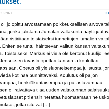
aukset.
2.3.2021
0 
oli jo opittu arvostamaan poikkeuksellisen arvovalt
ana, jonka julistama Jumalan valtakunta näytti joutuv
mään ristiriitaan toistaiseksi tunnettujen jumalien valt
 Eniten se tuntui häiritsevän valitun kansan valtaku
ta. Toistaiseksi Markus ei vielä ole kertonut kuulijoille
Jeesuksen tavasta opettaa kansaa ja kouluttaa
apsiaan. Opetus oli yleisluonteisempaa julistusta, jo
 viedä kotiinsa punnittavaksi. Koulutus oli paljon
vampaa, henkilökohtaisempaa ja paljastavampaa.
en oli raivattava tilaa uuden valtakunnan salaisuuksi
petuslapset piti ensin herättää huomaamaan ne usk
mukset, jotka sitoivat […]