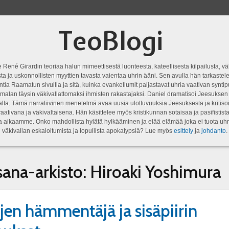
TeoBlogi
 René Girardin teoriaa halun mimeettisestä luonteesta, kateellisesta kilpailusta, vä
a ja uskonnollisten myyttien tavasta vaientaa uhrin ääni. Sen avulla hän tarkastele
ntia Raamatun sivuilla ja sitä, kuinka evankeliumit paljastavat uhria vaativan syn
malan täysin väkivallattomaksi ihmisten rakastajaksi. Daniel dramatisoi Jeesukse
lta. Tämä narratiivinen menetelmä avaa uusia ulottuvuuksia Jeesuksesta ja kritisoi
aativana ja väkivaltaisena. Hän käsittelee myös kristikunnan sotaisaa ja pasifistist
ta aikaamme. Onko mahdollista hylätä hylkääminen ja elää elämää joka ei tuota uhr
väkivallan eskaloitumista ja lopullista apokalypsiä? Lue myös
esittely
ja
johdanto
.
sana-arkisto:
Hiroaki Yoshimura
jen hämmentäjä ja sisäpiirin