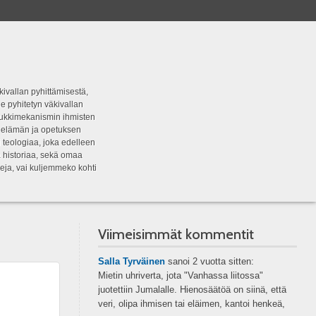
kivallan pyhittämisestä,
e pyhitetyn väkivallan
tipukkimekanismin ihmisten
n elämän ja opetuksen
 teologiaa, joka edelleen
a historiaa, sekä omaa
eja, vai kuljemmeko kohti
Viimeisimmät kommentit
Salla Tyrväinen
sanoi
2 vuotta sitten:
Mietin uhriverta, jota "Vanhassa liitossa"
juotettiin Jumalalle. Hienosäätöä on siinä, että
veri, olipa ihmisen tai eläimen, kantoi henkeä,