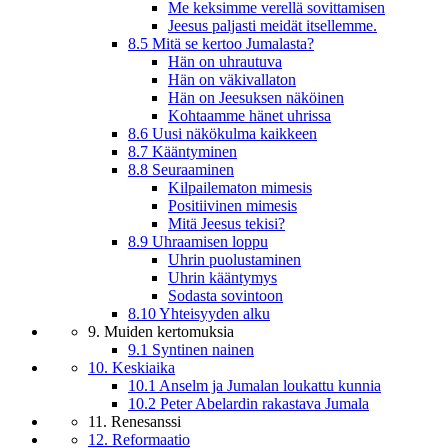
Me keksimme verellä sovittamisen
Jeesus paljasti meidät itsellemme.
8.5 Mitä se kertoo Jumalasta?
Hän on uhrautuva
Hän on väkivallaton
Hän on Jeesuksen näköinen
Kohtaamme hänet uhrissa
8.6 Uusi näkökulma kaikkeen
8.7 Kääntyminen
8.8 Seuraaminen
Kilpailematon mimesis
Positiivinen mimesis
Mitä Jeesus tekisi?
8.9 Uhraamisen loppu
Uhrin puolustaminen
Uhrin kääntymys
Sodasta sovintoon
8.10 Yhteisyyden alku
9. Muiden kertomuksia
9.1 Syntinen nainen
10. Keskiaika
10.1 Anselm ja Jumalan loukattu kunnia
10.2 Peter Abelardin rakastava Jumala
11. Renesanssi
12. Reformaatio