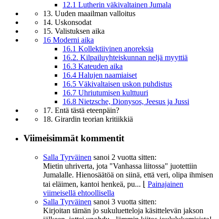
12.1 Lutherin väkivaltainen Jumala
13. Uuden maailman valloitus
14. Uskonsodat
15. Valistuksen aika
16 Moderni aika
16.1 Kollektiivinen anoreksia
16.2. Kilpailuyhteiskunnan neljä myyttiä
16.3 Kateuden aika
16.4 Halujen naamiaiset
16.5 Väkivaltaisen uskon puhdistus
16.7 Uhriutumisen kulttuuri
16.8 Nietzsche, Dionysos, Jeesus ja Jussi
17. Entä tästä eteenpäin?
18. Girardin teorian kritiikkiä
Viimeisimmät kommentit
Salla Tyrväinen
sanoi
2 vuotta sitten:
Mietin uhriverta, jota "Vanhassa liitossa" juotettiin
Jumalalle. Hienosäätöä on siinä, että veri, olipa ihmisen
tai eläimen, kantoi henkeä, pu...
⌊
Painajainen
viimeisellä ehtoollisella
Salla Tyrväinen
sanoi
3 vuotta sitten:
Kirjoitan tämän jo sukuluetteloja käsittelevän jakson