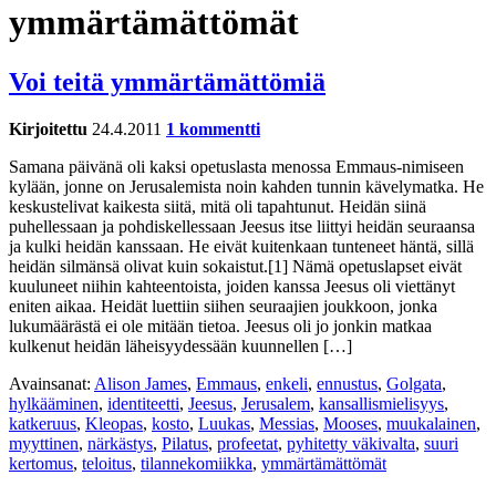
ymmärtämättömät
Voi teitä ymmärtämättömiä
Kirjoitettu
24.4.2011
1 kommentti
Samana päivänä oli kaksi opetuslasta menossa Emmaus-nimiseen
kylään, jonne on Jerusalemista noin kahden tunnin kävelymatka. He
keskustelivat kaikesta siitä, mitä oli tapahtunut. Heidän siinä
puhellessaan ja pohdiskellessaan Jeesus itse liittyi heidän seuraansa
ja kulki heidän kanssaan. He eivät kuitenkaan tunteneet häntä, sillä
heidän silmänsä olivat kuin sokaistut.[1] Nämä opetuslapset eivät
kuuluneet niihin kahteentoista, joiden kanssa Jeesus oli viettänyt
eniten aikaa. Heidät luettiin siihen seuraajien joukkoon, jonka
lukumäärästä ei ole mitään tietoa. Jeesus oli jo jonkin matkaa
kulkenut heidän läheisyydessään kuunnellen […]
Avainsanat:
Alison James
,
Emmaus
,
enkeli
,
ennustus
,
Golgata
,
hylkääminen
,
identiteetti
,
Jeesus
,
Jerusalem
,
kansallismielisyys
,
katkeruus
,
Kleopas
,
kosto
,
Luukas
,
Messias
,
Mooses
,
muukalainen
,
myyttinen
,
närkästys
,
Pilatus
,
profeetat
,
pyhitetty väkivalta
,
suuri
kertomus
,
teloitus
,
tilannekomiikka
,
ymmärtämättömät