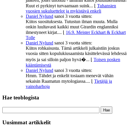
jälkeen, jottei unohdu - lämmin kiitos joululukemisista!
Ruut ei pyrkinyt turvaamaan suink...
⌊
Tuhansien
vuosien sukuluettelot ja mykistävä enkeli
Daniel Nylund
sanoi
3 vuotta sitten:
Kiitos suosituksesta. Tutustun ilman muuta. Mulla
onkin luultavasti kaikki muut Girardin englanniksi
ilmestyneet kirjat....
⌊
16.9. Meister Eckhart & Eckhart
Tolle
Daniel Nylund
sanoi
3 vuotta sitten:
Kiitos rohkaisusta. Tämä artikkeli julkaistiin joskus
vuosia sitten kopulukiusaamista käsittelevässä lehdessä
myös ja sai silloin paljon hyvä�...
⌊
Toisen posken
kääntämisestä
Daniel Nylund
sanoi
3 vuotta sitten:
Hmm. Tähdet ja enkelit tosiaam menevät vähän
sekaisin Raamatun mytologiassa....
⌊
Tietäjiä ja
vainoharhoja
Hae teoblogista
Uusimmat artikkelit