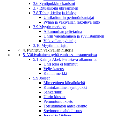
3.6 Syntipukkimekanismi
3.7 Ritualisoitu uhraaminen
3.8 Tabut, kiellot ja käskyt
Uhrikultuurin perinnönkantajat
Pyhän ja väkivallan rakoileva liitto
3.9 Myytin merkitys
Alkumurhan peitetarina
Uhrin vaientaminen ja syyllistäminen
Väkivallan pyhittäjä
3.10 Myytin murtajat
4. Pyhitetyn väkivallan historia
5. Väkivaltainen pyhä vanhassa testamentissa
5.1 Kain ja Abel. Perustava alkumurha.
Uhri joka ei toiminut
Veljeskateus
Kainin merkki
5.9 Joosef
Mimeettinen kilpailukehä
Kuninkaallinen syntipukki
Sankariuhri
Uhrin kiusaus
Peruuntunut kosto
Toteutumaton anteeksianto
Sovinnon mahdollisuus
Joosef ja Oidipus