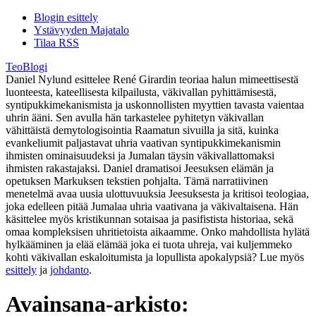
Blogin esittely
Ystävyyden Majatalo
Tilaa RSS
TeoBlogi
Daniel Nylund esittelee René Girardin teoriaa halun mimeettisestä
luonteesta, kateellisesta kilpailusta, väkivallan pyhittämisestä,
syntipukkimekanismista ja uskonnollisten myyttien tavasta vaientaa
uhrin ääni. Sen avulla hän tarkastelee pyhitetyn väkivallan
vähittäistä demytologisointia Raamatun sivuilla ja sitä, kuinka
evankeliumit paljastavat uhria vaativan syntipukkimekanismin
ihmisten ominaisuudeksi ja Jumalan täysin väkivallattomaksi
ihmisten rakastajaksi. Daniel dramatisoi Jeesuksen elämän ja
opetuksen Markuksen tekstien pohjalta. Tämä narratiivinen
menetelmä avaa uusia ulottuvuuksia Jeesuksesta ja kritisoi teologiaa,
joka edelleen pitää Jumalaa uhria vaativana ja väkivaltaisena. Hän
käsittelee myös kristikunnan sotaisaa ja pasifistista historiaa, sekä
omaa kompleksisen uhritietoista aikaamme. Onko mahdollista hylätä
hylkääminen ja elää elämää joka ei tuota uhreja, vai kuljemmeko
kohti väkivallan eskaloitumista ja lopullista apokalypsiä? Lue myös
esittely
ja
johdanto
.
Avainsana-arkisto: