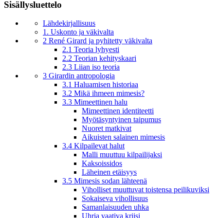
Sisällysluettelo
Lähdekirjallisuus
1. Uskonto ja väkivalta
2 René Girard ja pyhitetty väkivalta
2.1 Teoria lyhyesti
2.2 Teorian kehityskaari
2.3 Liian iso teoria
3 Girardin antropologia
3.1 Haluamisen historiaa
3.2 Mikä ihmeen mimesis?
3.3 Mimeettinen halu
Mimeettinen identiteetti
Myötäsyntyinen taipumus
Nuoret matkivat
Aikuisten salainen mimesis
3.4 Kilpailevat halut
Malli muuttuu kilpailijaksi
Kaksoissidos
Läheinen etäisyys
3.5 Mimesis sodan lähteenä
Viholliset muuttuvat toistensa peilikuviksi
Sokaiseva vihollisuus
Samanlaisuuden uhka
Uhria vaativa kriisi