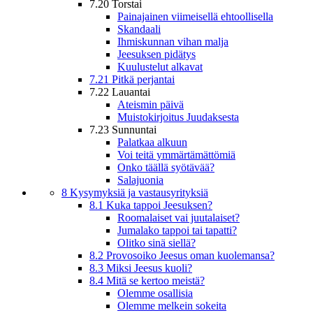
7.20 Torstai
Painajainen viimeisellä ehtoollisella
Skandaali
Ihmiskunnan vihan malja
Jeesuksen pidätys
Kuulustelut alkavat
7.21 Pitkä perjantai
7.22 Lauantai
Ateismin päivä
Muistokirjoitus Juudaksesta
7.23 Sunnuntai
Palatkaa alkuun
Voi teitä ymmärtämättömiä
Onko täällä syötävää?
Salajuonia
8 Kysymyksiä ja vastausyrityksiä
8.1 Kuka tappoi Jeesuksen?
Roomalaiset vai juutalaiset?
Jumalako tappoi tai tapatti?
Olitko sinä siellä?
8.2 Provosoiko Jeesus oman kuolemansa?
8.3 Miksi Jeesus kuoli?
8.4 Mitä se kertoo meistä?
Olemme osallisia
Olemme melkein sokeita