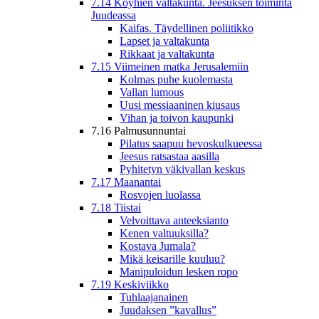
7.14 Köyhien valtakunta. Jeesuksen toiminta
Juudeassa
Kaifas. Täydellinen poliitikko
Lapset ja valtakunta
Rikkaat ja valtakunta
7.15 Viimeinen matka Jerusalemiin
Kolmas puhe kuolemasta
Vallan lumous
Uusi messiaaninen kiusaus
Vihan ja toivon kaupunki
7.16 Palmusunnuntai
Pilatus saapuu hevoskulkueessa
Jeesus ratsastaa aasilla
Pyhitetyn väkivallan keskus
7.17 Maanantai
Rosvojen luolassa
7.18 Tiistai
Velvoittava anteeksianto
Kenen valtuuksilla?
Kostava Jumala?
Mikä keisarille kuuluu?
Manipuloidun lesken ropo
7.19 Keskiviikko
Tuhlaajanainen
Juudaksen ”kavallus”