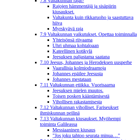
7.8 Valtakunnan rajat?
Rajojen hämmentäjä ja sisäpiirin
kiusaukset.
Valtakunta kuin rikkaruoho ja saastuttava
hiiva
Myrskyävä raja
7.9 Valtakunnan vaikutukset. Opettaa toiminnalla
Yhteisönsä riivaama
Uhri uhmaa kohtaloaan
Kateellinen kotikylä
Jeesuksen paljastama saatana
7.10 Jeesus, Johannes ja Herodeksen uusperhe
Vaarallisia kolmiodraamoja
Johannes epäilee Jeesusta
Johannes mestataan
7.11 Valtakunnan etiikka. Vuorisaarna
Jeesuksen mielen muutos.
Toisen posken kääntämisestä
Vihollisen rakastamisesta
7.12 Valtakunnan viholliset. Fariseukset
ihmiskunnan peilinä
7.13 Valtakunnan kiusaukset. Myöhempi
toiminta Galileassa
Messiaaninen kiusaus
”Jos joku tahtoo seurata minua…”