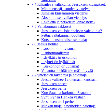
7.4 Kilpaileva valtakunta. Jeesuksen kiusaukset.
Minän ensisijaisuuden viettelys.
Jumalan kiusaamisen viettelys
Absoluuttisen vallan viettelys
Enkeleitä ja perkeleitä, onko heitä?
7.5 Valtakunnan aakkoset
Jeesuksen vai Johanneksen valtakunta?
Pettää valtakunnan odottajat
Kutsuu ensimmäiset seuraajat
7.6 Jeesus kohtaa…
…uskonnon riivaamat
…inhomoralismin
…hylkäävän uskonnon
…yhteisön hylkäämät
…uskonnon orjuuttamat
Vapauttaa heidät tekemään hyvää
7.7 yhteisöjen rakentaja ja hajoittaja
Jeesus valitsee 12 olemaan kanssaan
Jeesuksen naiset
Jeesuksen perhe
Kun Saatana karkottaa Saatanan
Synti Pyhää Henkeä vastaan
Jeesuksen uusi perhe
Miekan tuoja ja perheiden hajottaja