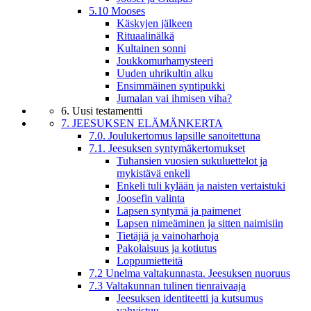
5.10 Mooses
Käskyjen jälkeen
Rituaalinälkä
Kultainen sonni
Joukkomurhamysteeri
Uuden uhrikultin alku
Ensimmäinen syntipukki
Jumalan vai ihmisen viha?
6. Uusi testamentti
7. JEESUKSEN ELÄMÄNKERTA
7.0. Joulukertomus lapsille sanoitettuna
7.1. Jeesuksen syntymäkertomukset
Tuhansien vuosien sukuluettelot ja
mykistävä enkeli
Enkeli tuli kylään ja naisten vertaistuki
Joosefin valinta
Lapsen syntymä ja paimenet
Lapsen nimeäminen ja sitten naimisiin
Tietäjiä ja vainoharhoja
Pakolaisuus ja kotiutus
Loppumietteitä
7.2 Unelma valtakunnasta. Jeesuksen nuoruus
7.3 Valtakunnan tulinen tienraivaaja
Jeesuksen identiteetti ja kutsumus
vahvistuu