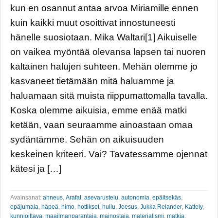
kun en osannut antaa arvoa Miriamille ennen
kuin kaikki muut osoittivat innostuneesti
hänelle suosiotaan. Mika Waltari[1] Aikuiselle
on vaikea myöntää olevansa lapsen tai nuoren
kaltainen halujen suhteen. Mehän olemme jo
kasvaneet tietämään mitä haluamme ja
haluamaan sitä muista riippumattomalla tavalla.
Koska olemme aikuisia, emme enää matki
ketään, vaan seuraamme ainoastaan omaa
sydäntämme. Sehän on aikuisuuden
keskeinen kriteeri. Vai? Tavatessamme ojennat
kätesi ja […]
Avainsanat:
ahneus
,
Arafat
,
asevarustelu
,
autonomia
,
epäitsekäs
,
epäjumala
,
häpeä
,
himo
,
hottikset
,
hullu
,
Jeesus
,
Jukka Relander
,
Kättely
,
kunnioittava
,
maailmanparantaja
,
mainostaja
,
materialismi
,
matkia
,