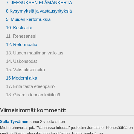
7. JEESUKSEN ELÄMÄNKERTA
8 Kysymyksiä ja vastausyrityksiä
9. Muiden kertomuksia
10. Keskiaika
11. Renesanssi
12. Reformaatio
13. Uuden maailman valloitus
14. Uskonsodat
15. Valistuksen aika
16 Moderni aika
17. Entä tästä eteenpäin?
18. Girardin teorian kritiikkiä
Viimeisimmät kommentit
Salla Tyrväinen
sanoi
2 vuotta sitten:
Mietin uhriverta, jota "Vanhassa liitossa" juotettiin Jumalalle. Hienosäätöä on
siinä, että veri, olipa ihmisen tai eläimen, kantoi henkeä, pu...