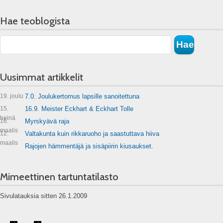
Hae teoblogista
Uusimmat artikkelit
19. joulu
7.0. Joulukertomus lapsille sanoitettuna
15.
16.9. Meister Eckhart & Eckhart Tolle
heinä
16.
Myrskyävä raja
maalis
12.
Valtakunta kuin rikkaruoho ja saastuttava hiiva
maalis
Rajojen hämmentäjä ja sisäpiirin kiusaukset.
Mimeettinen tartuntatilasto
Sivulatauksia sitten 26.1.2009