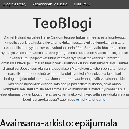
Blogin esittely
Ystävyyden Majatalo
Tilaa RSS
TeoBlogi
Daniel Nylund esittelee René Girardin teoriaa halun mimeettisestä luonteesta,
kateellisesta kilpailusta, väkivallan pyhittämisestä, syntipukkimekanismista ja
uskonnollisten myyttien tavasta vaientaa uhrin ääni. Sen avulla hän tarkastelee
pyhitetyn väkivallan vähittäistä demytologisointia Raamatun sivuilla ja sitä, kuinka
evankeliumit paljastavat uhria vaativan syntipukkimekanismin ihmisten
ominaisuudeksi ja Jumalan täysin väkivallattomaksi ihmisten rakastajaksi. Daniel
dramatisoi Jeesuksen elämän ja opetuksen Markuksen tekstien pohjalta. Tämä
narratiivinen menetelmä avaa uusia ulottuvuuksia Jeesuksesta ja kritisoi
teologiaa, joka edelleen pitää Jumalaa uhria vaativana ja väkivaltaisena. Hän
käsittelee myös kristikunnan sotaisaa ja pasifistista historiaa, sekä omaa
kompleksisen uhritietoista aikaamme. Onko mahdollista hylätä hylkääminen ja
elää elämää joka ei tuota uhreja, vai kuljemmeko kohti väkivallan eskaloitumista ja
lopullista apokalypsiä? Lue myös
esittely
ja
johdanto
.
Avainsana-arkisto:
epäjumala