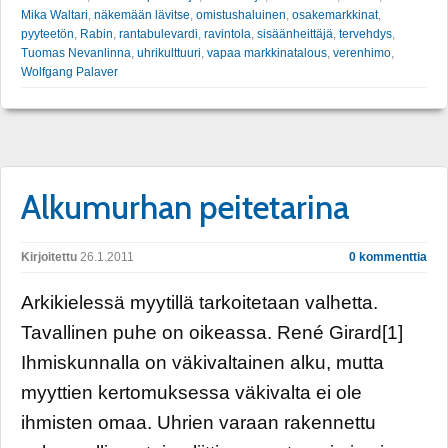
Mika Waltari
,
näkemään lävitse
,
omistushaluinen
,
osakemarkkinat
,
pyyteetön
,
Rabin
,
rantabulevardi
,
ravintola
,
sisäänheittäjä
,
tervehdys
,
Tuomas Nevanlinna
,
uhrikulttuuri
,
vapaa markkinatalous
,
verenhimo
,
Wolfgang Palaver
Alkumurhan peitetarina
Kirjoitettu
26.1.2011
0 kommenttia
Arkikielessä myytillä tarkoitetaan valhetta.
Tavallinen puhe on oikeassa. René Girard[1]
Ihmiskunnalla on väkivaltainen alku, mutta
myyttien kertomuksessa väkivalta ei ole
ihmisten omaa. Uhrien varaan rakennettu