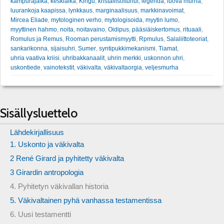
kampurajalka
,
keskiaika
,
Kingu
,
kristallisoitunut
,
legenda
,
luova murha
,
luurankoja kaapissa
,
lynkkaus
,
marginaalisuus
,
markkinavoimat
,
Mircea Eliade
,
mytologinen verho
,
mytologisoida
,
myytin lumo
,
myyttinen hahmo
,
noita
,
noitavaino
,
Oidipus
,
pääsiäiskertomus
,
rituaali
,
Romulus ja Remus
,
Rooman perustamismyytti
,
Rpmulus
,
Salaliittoteoriat
,
sankarikonna
,
sijaisuhri
,
Sumer
,
syntipukkimekanismi
,
Tiamat
,
uhria vaativa kriisi
,
uhribakkanaalit
,
uhrin merkki
,
uskonnon uhri
,
uskontiede
,
vainotekstit
,
väkivalta
,
väkivaltaorgia
,
veljesmurha
Sisällysluettelo
Lähdekirjallisuus
1. Uskonto ja väkivalta
2 René Girard ja pyhitetty väkivalta
3 Girardin antropologia
4. Pyhitetyn väkivallan historia
5. Väkivaltainen pyhä vanhassa testamentissa
6. Uusi testamentti