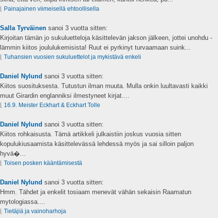
⌊
Painajainen viimeisellä ehtoollisella
Salla Tyrväinen
sanoi
3 vuotta sitten:
Kirjoitan tämän jo sukuluetteloja käsittelevän jakson jälkeen, jottei unohdu -
lämmin kiitos joululukemisista! Ruut ei pyrkinyt turvaamaan suink...
⌊
Tuhansien vuosien sukuluettelot ja mykistävä enkeli
Daniel Nylund
sanoi
3 vuotta sitten:
Kiitos suosituksesta. Tutustun ilman muuta. Mulla onkin luultavasti kaikki
muut Girardin englanniksi ilmestyneet kirjat....
⌊
16.9. Meister Eckhart & Eckhart Tolle
Daniel Nylund
sanoi
3 vuotta sitten:
Kiitos rohkaisusta. Tämä artikkeli julkaistiin joskus vuosia sitten
kopulukiusaamista käsittelevässä lehdessä myös ja sai silloin paljon
hyvä�...
⌊
Toisen posken kääntämisestä
Daniel Nylund
sanoi
3 vuotta sitten:
Hmm. Tähdet ja enkelit tosiaam menevät vähän sekaisin Raamatun
mytologiassa....
⌊
Tietäjiä ja vainoharhoja