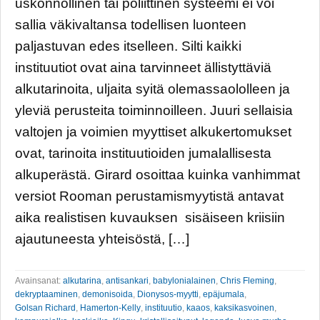
uskonnollinen tai poliittinen systeemi ei voi
sallia väkivaltansa todellisen luonteen
paljastuvan edes itselleen. Silti kaikki
instituutiot ovat aina tarvinneet ällistyttäviä
alkutarinoita, uljaita syitä olemassaololleen ja
yleviä perusteita toiminnoilleen. Juuri sellaisia
valtojen ja voimien myyttiset alkukertomukset
ovat, tarinoita instituutioiden jumalallisesta
alkuperästä. Girard osoittaa kuinka vanhimmat
versiot Rooman perustamismyytistä antavat
aika realistisen kuvauksen sisäiseen kriisiin
ajautuneesta yhteisöstä, […]
Avainsanat:
alkutarina
,
antisankari
,
babylonialainen
,
Chris Fleming
,
dekryptaaminen
,
demonisoida
,
Dionysos-myytti
,
epäjumala
,
Golsan Richard
,
Hamerton-Kelly
,
instituutio
,
kaaos
,
kaksikasvoinen
,