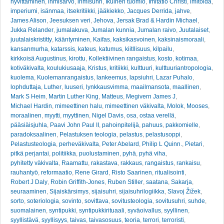
hyvittäminen
,
ihmisarvo
,
ihmisuhri
,
Ikuinen tuomio
,
Imitatio Christi
,
imitoida
,
imperiumi
,
isänmaa
,
itsekritiikki
,
jääkiekko
,
Jacques Derrida
,
jahve
,
James Alison
,
Jeesuksen veri
,
Jehova
,
Jersak Brad & Hardin Michael
,
Jukka Relander
,
jumalakuva
,
Jumalan kunnia
,
Jumalan raivo
,
Juutalaiset
,
juutalaiskristitty
,
kääntyminen
,
Kaifas
,
kaksikasvoinen
,
kaksinaismoraali
,
kansanmurha
,
katarssis
,
kateus
,
katumus
,
kiitllisuus
,
kilpailu
,
kirkkoisä Augustinus
,
kirottu
,
Kollektiivinen rangaistus
,
kosto
,
kotimaa
,
kotiväkivalta
,
koulukiusaaja
,
Kristus
,
kritiikki
,
kulttuuri
,
kulttuuriantropologia
,
kuolema
,
Kuolemanrangaistus
,
lankeemus
,
lapsiuhri
,
Lazar Puhalo
,
lophduttaja
,
Luther
,
luuseri
,
lynkkausvimma
,
maailmansota
,
maallinen
,
Mark S Heim
,
Martin Luther King
,
Matteus
,
Megivern James J
,
Michael Hardin
,
mimeettinen halu
,
mimeettinen väkivalta
,
Molok
,
Mooses
,
moraalinen
,
myytti
,
myyttinen
,
Nigel Davis
,
osa
,
ostaa verellä
,
pääsiäisjuhla
,
Paavi John Paul II
,
pahoinpitelijä
,
pahuus
,
pakkomielle
,
paradoksaalinen
,
Pelastuksen teologia
,
pelastus
,
pelastusoppi
,
Pelastusteologia
,
perheväkivalta
,
Peter Abelard
,
Philip L Quinn.
,
Pietari
,
pitkä perjantai
,
politiikka
,
puolustaminen
,
pyhä
,
pyhä viha
,
pyhitetty väkivalta
,
Raamattu
,
rakastava
,
rakkaus
,
rangaistus
,
rankaisu
,
rauhantyö
,
reformaatio
,
Rene Girard
,
Risto Saarinen
,
ritualisointi
,
Robert J Daly
,
Robin Griffith-Jones
,
Ruben Stiller
,
saatana
,
Sakarja
,
seuraaminen
,
Sijaiskärsimys
,
sijaisuhri
,
sijaisuhrilogiikka
,
Slavoj Žižek
,
sorto
,
soteriologia
,
sovinto
,
sovittava
,
sovitusteologia
,
sovitusuhri
,
suhde
,
suomalainen
,
syntipukki
,
syntipukkirituaali
,
syväoivallus
,
syyllinen
,
syyllistävä
,
syyllisyys
,
taivas
,
taivasosuus
,
teoria
,
terrori
,
terroristi
,