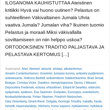
ILOSANOMA KAUHISTUTTAA Ateistinen
kritiikki Hyvä vai huono uutinen? Pelastus on
suhteellinen Väkivaltainen Jumala Uhria
vaativa Jumala? Jumalan viha? Ikuinen tuomio
Pelastus ja moraali Miksi väkivallalla
sovittamiseen on niin helppo uskoa?
ORTODOKSINEN TRADITIO PALJASTAVA JA
PELASTAVA KERTOMUS […]
Avainsanat:
Abel
,
Abelard
,
absurdi
,
alistaja
,
alkukertomus
,
Anselm Canterburilainen
,
Anselmin Jumalan kunnia
,
anteeksi pyytäminen
,
anteeksianto
,
Anthony Bartlett
,
antisemitismi
,
bakteerikammo
,
Brad Jersak
,
Brakjan
,
Christus Victor
,
Dawkins
,
demytologisoiva
,
Denny J Weaver
,
Depoortere Frederiek
,
eclesia
,
ehtoollinen
,
Eillard M Swartley
,
eläinuhri
,
epäjumala
,
epätoivo
,
Esa Saarinen
,
Euripides
,
Eurooppa
,
evankeliumi
,
feodaaliyhteiskunta
,
Finlan Stephen
,
Friedrich Nietzschen
,
Gary Greenberg
,
Girard René
,
Golgata
,
Gorringe Timothy
,
hakattu
,
hauta
,
helvetti
,
Heprealaiskirje
,
Hitchens
,
homo sapiens
,
hylkääminen
,
hylkäävä
,