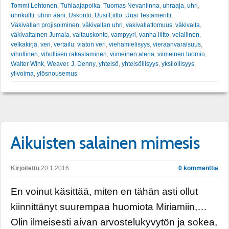
Tommi Lehtonen
,
Tuhlaajapoika
,
Tuomas Nevanlinna
,
uhraaja
,
uhri
,
uhrikultti
,
uhrin ääni
,
Uskonto
,
Uusi Liitto
,
Uusi Testamentti
,
Väkivallan projisoiminen
,
väkivallan uhri
,
väkivallattomuus
,
väkivalta
,
väkivaltainen Jumala
,
valtauskonto
,
vampyyri
,
vanha liitto
,
velallinen
,
velkakirja
,
veri
,
vertailu
,
viaton veri
,
viehamielisyys
,
vieraanvaraisuus
,
vihollinen
,
vihollisen rakastaminen
,
viimeinen ateria
,
viimeinen tuomio
,
Walter Wink
,
Weaver. J. Denny
,
yhteisö
,
yhteisöllisyys
,
yksilöllisyys
,
ylivoima
,
ylösnousemus
Aikuisten salainen mimesis
Kirjoitettu
20.1.2016
0 kommenttia
En voinut käsittää, miten en tähän asti ollut
kiinnittänyt suurempaa huomiota Miriamiin,…
Olin ilmeisesti aivan arvostelukyvytön ja sokea,