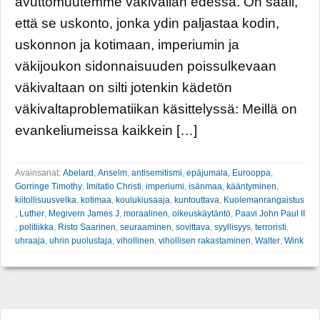
avuttomuutemme väkivallan edessä. On sääli,
että se uskonto, jonka ydin paljastaa kodin,
uskonnon ja kotimaan, imperiumin ja
väkijoukon sidonnaisuuden poissulkevaan
väkivaltaan on silti jotenkin kädetön
väkivaltaproblematiikan käsittelyssä: Meillä on
evankeliumeissa kaikkein […]
Avainsanat:
Abelard
,
Anselm
,
antisemitismi
,
epäjumala
,
Eurooppa
,
Gorringe Timothy
,
Imitatio Christi
,
imperiumi
,
isänmaa
,
kääntyminen
,
kiitollisuusvelka
,
kotimaa
,
koulukiusaaja
,
kuntouttava
,
Kuolemanrangaistus
,
Luther
,
Megivern James J
,
moraalinen
,
oikeuskäytäntö
,
Paavi John Paul II
,
politiikka
,
Risto Saarinen
,
seuraaminen
,
sovittava
,
syyllisyys
,
terroristi
,
uhraaja
,
uhrin puolustaja
,
vihollinen
,
vihollisen rakastaminen
,
Walter
,
Wink